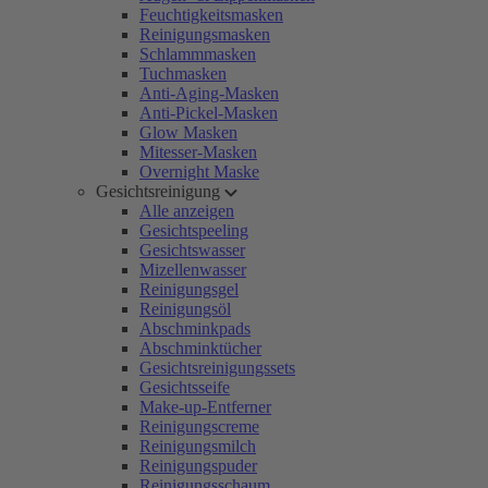
Feuchtigkeitsmasken
Reinigungsmasken
Schlammmasken
Tuchmasken
Anti-Aging-Masken
Anti-Pickel-Masken
Glow Masken
Mitesser-Masken
Overnight Maske
Gesichtsreinigung
Alle anzeigen
Gesichtspeeling
Gesichtswasser
Mizellenwasser
Reinigungsgel
Reinigungsöl
Abschminkpads
Abschminktücher
Gesichtsreinigungssets
Gesichtsseife
Make-up-Entferner
Reinigungscreme
Reinigungsmilch
Reinigungspuder
Reinigungsschaum