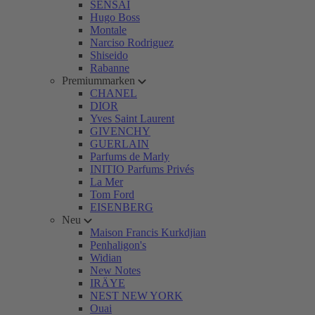
SENSAI
Hugo Boss
Montale
Narciso Rodriguez
Shiseido
Rabanne
Premiummarken
CHANEL
DIOR
Yves Saint Laurent
GIVENCHY
GUERLAIN
Parfums de Marly
INITIO Parfums Privés
La Mer
Tom Ford
EISENBERG
Neu
Maison Francis Kurkdjian
Penhaligon's
Widian
New Notes
IRÄYE
NEST NEW YORK
Ouai