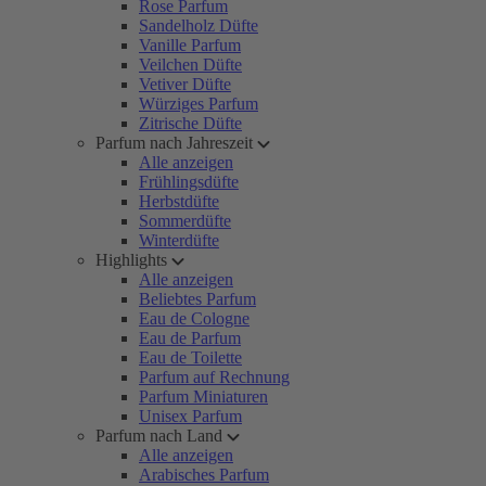
Rose Parfum
Sandelholz Düfte
Vanille Parfum
Veilchen Düfte
Vetiver Düfte
Würziges Parfum
Zitrische Düfte
Parfum nach Jahreszeit
Alle anzeigen
Frühlingsdüfte
Herbstdüfte
Sommerdüfte
Winterdüfte
Highlights
Alle anzeigen
Beliebtes Parfum
Eau de Cologne
Eau de Parfum
Eau de Toilette
Parfum auf Rechnung
Parfum Miniaturen
Unisex Parfum
Parfum nach Land
Alle anzeigen
Arabisches Parfum