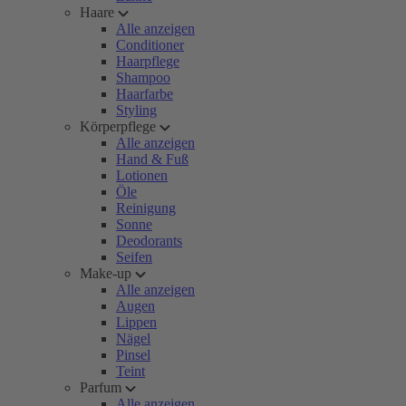
Haare
Alle anzeigen
Conditioner
Haarpflege
Shampoo
Haarfarbe
Styling
Körperpflege
Alle anzeigen
Hand & Fuß
Lotionen
Öle
Reinigung
Sonne
Deodorants
Seifen
Make-up
Alle anzeigen
Augen
Lippen
Nägel
Pinsel
Teint
Parfum
Alle anzeigen