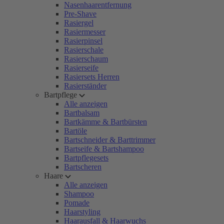
Nasenhaarentfernung
Pre-Shave
Rasiergel
Rasiermesser
Rasierpinsel
Rasierschale
Rasierschaum
Rasierseife
Rasiersets Herren
Rasierständer
Bartpflege
Alle anzeigen
Bartbalsam
Bartkämme & Bartbürsten
Bartöle
Bartschneider & Barttrimmer
Bartseife & Bartshampoo
Bartpflegesets
Bartscheren
Haare
Alle anzeigen
Shampoo
Pomade
Haarstyling
Haarausfall & Haarwuchs