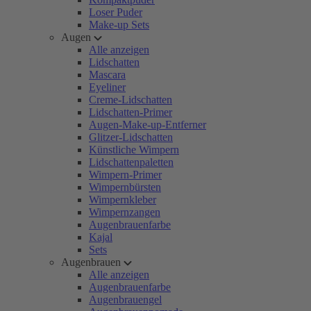
Loser Puder
Make-up Sets
Augen
Alle anzeigen
Lidschatten
Mascara
Eyeliner
Creme-Lidschatten
Lidschatten-Primer
Augen-Make-up-Entferner
Glitzer-Lidschatten
Künstliche Wimpern
Lidschattenpaletten
Wimpern-Primer
Wimpernbürsten
Wimpernkleber
Wimpernzangen
Augenbrauenfarbe
Kajal
Sets
Augenbrauen
Alle anzeigen
Augenbrauenfarbe
Augenbrauengel