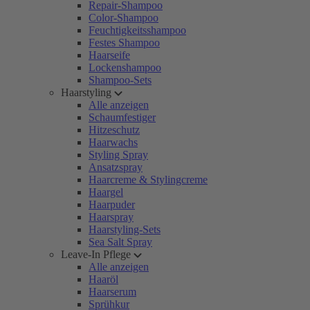
Repair-Shampoo
Color-Shampoo
Feuchtigkeitsshampoo
Festes Shampoo
Haarseife
Lockenshampoo
Shampoo-Sets
Haarstyling
Alle anzeigen
Schaumfestiger
Hitzeschutz
Haarwachs
Styling Spray
Ansatzspray
Haarcreme & Stylingcreme
Haargel
Haarpuder
Haarspray
Haarstyling-Sets
Sea Salt Spray
Leave-In Pflege
Alle anzeigen
Haaröl
Haarserum
Sprühkur