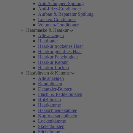
Anti-Schuppen-Spülung
Anti-Frizz-Conditioner
Aufbau & Reparatur Spülung
Locken-Conditioner
Volumen-Conditioner
Haarmaske & Haarkur
Alle anzeigen
Haarbutter
Haarkur trockenes Haar
Haarkur gefärbtes Haar
Haarkur Feuchtigkeit
Haarkur Keratin
Haarkur Locken
Haarbürsten & Kämme
Alle anzeigen
Rundbürsten
Detangler-Bürsten
Flach- & Paddelbürsten
Holzbürsten
Haarkämme
Haarschneidekämme
Kopfmassagebürsten
Lockenkämme
Skelettbürsten
Stielkämme