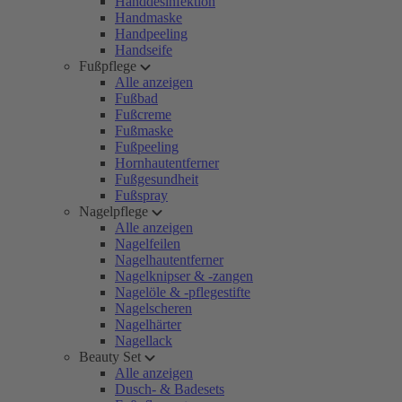
Handdesinfektion
Handmaske
Handpeeling
Handseife
Fußpflege
Alle anzeigen
Fußbad
Fußcreme
Fußmaske
Fußpeeling
Hornhautentferner
Fußgesundheit
Fußspray
Nagelpflege
Alle anzeigen
Nagelfeilen
Nagelhautentferner
Nagelknipser & -zangen
Nagelöle & -pflegestifte
Nagelscheren
Nagelhärter
Nagellack
Beauty Set
Alle anzeigen
Dusch- & Badesets