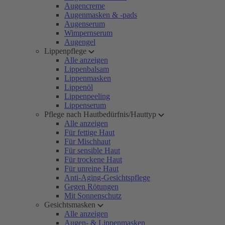
Augencreme
Augenmasken & -pads
Augenserum
Wimpernserum
Augengel
Lippenpflege
Alle anzeigen
Lippenbalsam
Lippenmasken
Lippenöl
Lippenpeeling
Lippenserum
Pflege nach Hautbedürfnis/Hauttyp
Alle anzeigen
Für fettige Haut
Für Mischhaut
Für sensible Haut
Für trockene Haut
Für unreine Haut
Anti-Aging-Gesichtspflege
Gegen Rötungen
Mit Sonnenschutz
Gesichtsmasken
Alle anzeigen
Augen- & Lippenmasken