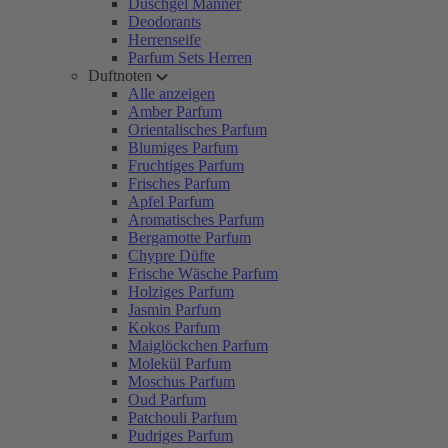
Duschgel Männer
Deodorants
Herrenseife
Parfum Sets Herren
Duftnoten
Alle anzeigen
Amber Parfum
Orientalisches Parfum
Blumiges Parfum
Fruchtiges Parfum
Frisches Parfum
Apfel Parfum
Aromatisches Parfum
Bergamotte Parfum
Chypre Düfte
Frische Wäsche Parfum
Holziges Parfum
Jasmin Parfum
Kokos Parfum
Maiglöckchen Parfum
Molekül Parfum
Moschus Parfum
Oud Parfum
Patchouli Parfum
Pudriges Parfum