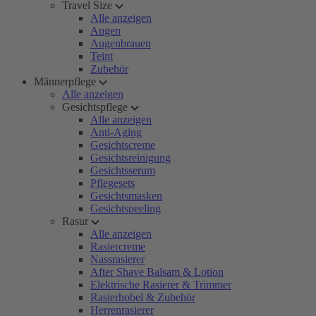
Travel Size
Alle anzeigen
Augen
Augenbrauen
Teint
Zubehör
Männerpflege
Alle anzeigen
Gesichtspflege
Alle anzeigen
Anti-Aging
Gesichtscreme
Gesichtsreinigung
Gesichtsserum
Pflegesets
Gesichtsmasken
Gesichtspeeling
Rasur
Alle anzeigen
Rasiercreme
Nassrasierer
After Shave Balsam & Lotion
Elektrische Rasierer & Trimmer
Rasierhobel & Zubehör
Herrenrasierer