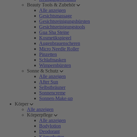
Beauty Tools & Zubehör
Alle anzeigen
Gesichtsmassage
Gesichtsreinigungsbürsten
Gesichtsreinigungstools
Gua Sha Steine
Kosmetikspiegel
Augenbrauenscheren
Micro Needle Roller
Pinzetten
Schlafmasken
Wimpernbürsten
Sonne & Schutz
Alle anzeigen
After Sun
Selbstbräuner
Sonnencreme
Sonnen-Make-up
Körper
Alle anzeigen
Körperpflege
Alle anzeigen
Bodylotion
Deodorant
Körperbutter