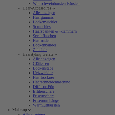
Wildschweinborsten-Bürsten
Haar-Accessoires
Alle anzeigen
Haargummis
Lockenwickler
Scrunchies
Haarspangen & -klammern
Sprühflaschen
Haarnadeln
Lockenbänder
Zubehör
Haarstyling-Geräte
Alle anzeigen
Glätteisen
Lockenstäbe
Heizwickler
Haartrockner
Haarschneidemaschine
Diffusor-Fön
Effilierschere
Friseurschere
Friseurumhänge
Warmluftbürsten
Make-up
Alle anzeigen