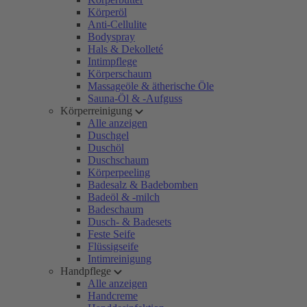
Körperöl
Anti-Cellulite
Bodyspray
Hals & Dekolleté
Intimpflege
Körperschaum
Massageöle & ätherische Öle
Sauna-Öl & -Aufguss
Körperreinigung
Alle anzeigen
Duschgel
Duschöl
Duschschaum
Körperpeeling
Badesalz & Badebomben
Badeöl & -milch
Badeschaum
Dusch- & Badesets
Feste Seife
Flüssigseife
Intimreinigung
Handpflege
Alle anzeigen
Handcreme