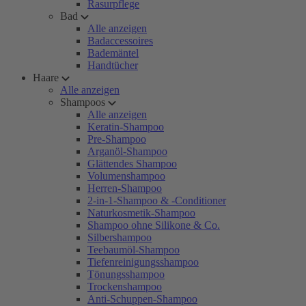
Rasurpflege
Bad
Alle anzeigen
Badaccessoires
Bademäntel
Handtücher
Haare
Alle anzeigen
Shampoos
Alle anzeigen
Keratin-Shampoo
Pre-Shampoo
Arganöl-Shampoo
Glättendes Shampoo
Volumenshampoo
Herren-Shampoo
2-in-1-Shampoo & -Conditioner
Naturkosmetik-Shampoo
Shampoo ohne Silikone & Co.
Silbershampoo
Teebaumöl-Shampoo
Tiefenreinigungsshampoo
Tönungsshampoo
Trockenshampoo
Anti-Schuppen-Shampoo