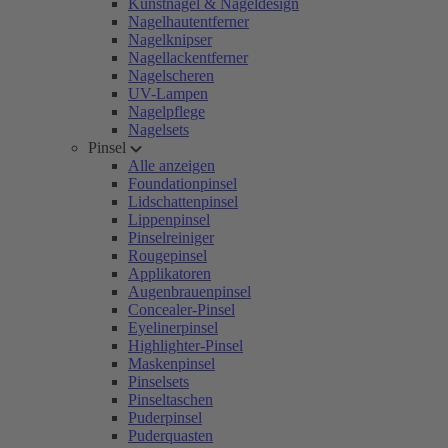
Kunstnägel & Nageldesign
Nagelhautentferner
Nagelknipser
Nagellackentferner
Nagelscheren
UV-Lampen
Nagelpflege
Nagelsets
Pinsel
Alle anzeigen
Foundationpinsel
Lidschattenpinsel
Lippenpinsel
Pinselreiniger
Rougepinsel
Applikatoren
Augenbrauenpinsel
Concealer-Pinsel
Eyelinerpinsel
Highlighter-Pinsel
Maskenpinsel
Pinselsets
Pinseltaschen
Puderpinsel
Puderquasten