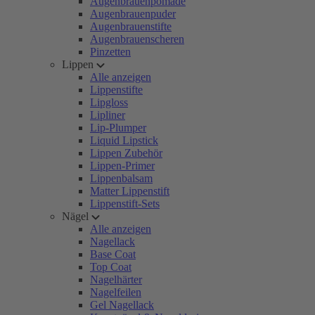
Augenbrauenpomade
Augenbrauenpuder
Augenbrauenstifte
Augenbrauenscheren
Pinzetten
Lippen
Alle anzeigen
Lippenstifte
Lipgloss
Lipliner
Lip-Plumper
Liquid Lipstick
Lippen Zubehör
Lippen-Primer
Lippenbalsam
Matter Lippenstift
Lippenstift-Sets
Nägel
Alle anzeigen
Nagellack
Base Coat
Top Coat
Nagelhärter
Nagelfeilen
Gel Nagellack