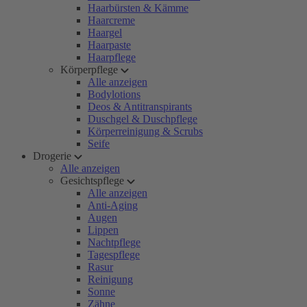
Haarbürsten & Kämme
Haarcreme
Haargel
Haarpaste
Haarpflege
Körperpflege
Alle anzeigen
Bodylotions
Deos & Antitranspirants
Duschgel & Duschpflege
Körperreinigung & Scrubs
Seife
Drogerie
Alle anzeigen
Gesichtspflege
Alle anzeigen
Anti-Aging
Augen
Lippen
Nachtpflege
Tagespflege
Rasur
Reinigung
Sonne
Zähne