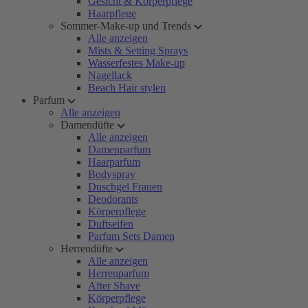
Gesicht & Körperpflege
Haarpflege
Sommer-Make-up und Trends
Alle anzeigen
Mists & Setting Sprays
Wasserfestes Make-up
Nagellack
Beach Hair stylen
Parfum
Alle anzeigen
Damendüfte
Alle anzeigen
Damenparfum
Haarparfum
Bodyspray
Duschgel Frauen
Deodorants
Körperpflege
Duftseifen
Parfum Sets Damen
Herrendüfte
Alle anzeigen
Herrenparfum
After Shave
Körperpflege