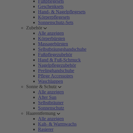
Fußpflegesets
Geschenksets
Hand- & Nagelpflegesets
Körperpflegesets
Sonnenschutz-Sets
Zubehör
Alle anzeigen
Körperbürsten
Massagebürsten
Selbstbräungshandschuhe
Fußpflegezubehör
Hand & Fuß-Schmuck
Nagelpflegezubehör
Peelinghandschuhe
Pflege Accessoires
Waschlappen
Sonne & Schutz
Alle anzeigen
After Sun
Selbstbräuner
Sonnenschutz
Haarentfernung
Alle anzeigen
Kalt- & Warmwachs
Rasierer