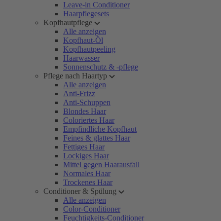
Leave-in Conditioner
Haarpflegesets
Kopfhautpflege
Alle anzeigen
Kopfhaut-Öl
Kopfhautpeeling
Haarwasser
Sonnenschutz & -pflege
Pflege nach Haartyp
Alle anzeigen
Anti-Frizz
Anti-Schuppen
Blondes Haar
Coloriertes Haar
Empfindliche Kopfhaut
Feines & glattes Haar
Fettiges Haar
Lockiges Haar
Mittel gegen Haarausfall
Normales Haar
Trockenes Haar
Conditioner & Spülung
Alle anzeigen
Color-Conditioner
Feuchtigkeits-Conditioner