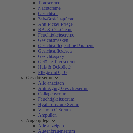
Tagescreme
Nachtcreme
Gesichtsöl
24h-Gesichtspflege
Anti-Pickel-Pflege
BB- & CC-Cream
Feuchtigkeitscreme
Gesichtsmasken
Gesichtspflege ohne Parabene
Gesichtspflegesets
Gesichtsspray
Getönte Tagescreme
Hals & Dekolleté
Pflege mit Q10
Gesichtsserum
Alle anzeigen
Anti-Aging-Gesichtsserum
Collagenserum
Feuchtigkeitsserum
Hyaluronsäure-Serum
Vitamin C Serum
Ampullen
Augenpflege
Alle anzeigen
Augenbrauenserum