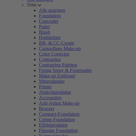
Teint
Alle anzeigen
Foundation
Concealer
Puder
Blush
Highlighter
BB- & CC-Cream
Camouflage Make-up
Color Corrector
Contouring
Contouring Paletten
Fixing Spray & Fixierpuder
Make-up Entferner
Mineralpuder
Primer
Abdeckprodukte
Accessoires
Anti-Aging Make-up
Bronzer
Compact-Foundation
Creme-Foundation
Effektprodukte
Flüssige Foundation
Kompaktpuder