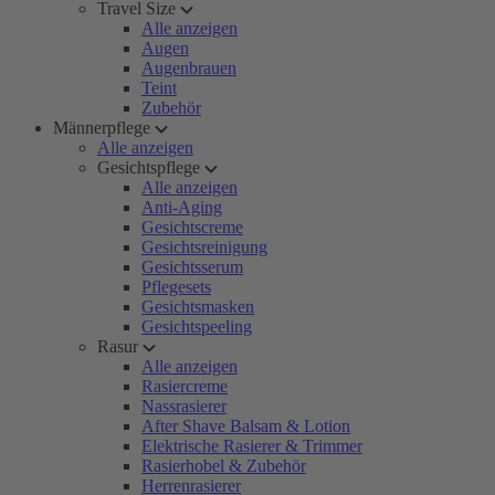
Travel Size
Alle anzeigen
Augen
Augenbrauen
Teint
Zubehör
Männerpflege
Alle anzeigen
Gesichtspflege
Alle anzeigen
Anti-Aging
Gesichtscreme
Gesichtsreinigung
Gesichtsserum
Pflegesets
Gesichtsmasken
Gesichtspeeling
Rasur
Alle anzeigen
Rasiercreme
Nassrasierer
After Shave Balsam & Lotion
Elektrische Rasierer & Trimmer
Rasierhobel & Zubehör
Herrenrasierer