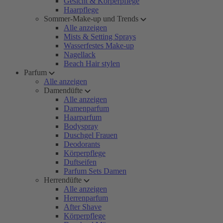
Gesicht & Körperpflege
Haarpflege
Sommer-Make-up und Trends
Alle anzeigen
Mists & Setting Sprays
Wasserfestes Make-up
Nagellack
Beach Hair stylen
Parfum
Alle anzeigen
Damendüfte
Alle anzeigen
Damenparfum
Haarparfum
Bodyspray
Duschgel Frauen
Deodorants
Körperpflege
Duftseifen
Parfum Sets Damen
Herrendüfte
Alle anzeigen
Herrenparfum
After Shave
Körperpflege