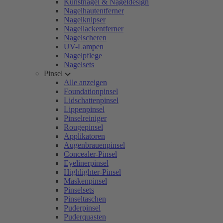
Kunstnägel & Nageldesign
Nagelhautentferner
Nagelknipser
Nagellackentferner
Nagelscheren
UV-Lampen
Nagelpflege
Nagelsets
Pinsel
Alle anzeigen
Foundationpinsel
Lidschattenpinsel
Lippenpinsel
Pinselreiniger
Rougepinsel
Applikatoren
Augenbrauenpinsel
Concealer-Pinsel
Eyelinerpinsel
Highlighter-Pinsel
Maskenpinsel
Pinselsets
Pinseltaschen
Puderpinsel
Puderquasten