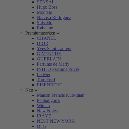
SENSAI
Hugo Boss
Montale
Narciso Rodriguez
Shiseido
Rabanne
Premiummarken
CHANEL
DIOR
Yves Saint Laurent
GIVENCHY
GUERLAIN
Parfums de Marly
INITIO Parfums Privés
La Mer
Tom Ford
EISENBERG
Neu
Maison Francis Kurkdjian
Penhaligon's
Widian
New Notes
IRÄYE
NEST NEW YORK
Ouai