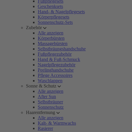
Fußpflegesets
Geschenksets
Hand- & Nagelpflegesets
Körperpflegesets
Sonnenschutz-Sets
Zubehör
Alle anzeigen
Körperbürsten
Massagebürsten
Selbstbräungshandschuhe
Fußpflegezubehör
Hand & Fuß-Schmuck
Nagelpflegezubehör
Peelinghandschuhe
Pflege Accessoires
Waschlappen
Sonne & Schutz
Alle anzeigen
After Sun
Selbstbräuner
Sonnenschutz
Haarentfernung
Alle anzeigen
Kalt- & Warmwachs
Rasierer