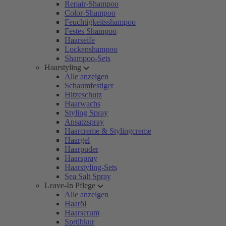
Repair-Shampoo
Color-Shampoo
Feuchtigkeitsshampoo
Festes Shampoo
Haarseife
Lockenshampoo
Shampoo-Sets
Haarstyling
Alle anzeigen
Schaumfestiger
Hitzeschutz
Haarwachs
Styling Spray
Ansatzspray
Haarcreme & Stylingcreme
Haargel
Haarpuder
Haarspray
Haarstyling-Sets
Sea Salt Spray
Leave-In Pflege
Alle anzeigen
Haaröl
Haarserum
Sprühkur