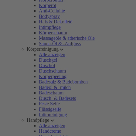
Körperöl
Anti-Cellulite
Bodyspray
Hals & Dekolleté
Intimpflege
Körperschaum
Massageöle & ätherische Öle
Sauna-Öl & -Aufguss
Körperreinigung
Alle anzeigen
Duschgel
Duschöl
Duschschaum
Körperpeeling
Badesalz & Badebomben
Badeöl & -milch
Badeschaum
Dusch- & Badesets
Feste Seife
Flüssigseife
Intimreinigung
Handpflege
Alle anzeigen
Handcreme