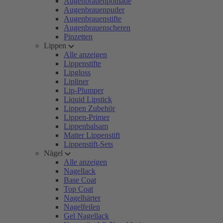
Augenbrauenpomade
Augenbrauenpuder
Augenbrauenstifte
Augenbrauenscheren
Pinzetten
Lippen
Alle anzeigen
Lippenstifte
Lipgloss
Lipliner
Lip-Plumper
Liquid Lipstick
Lippen Zubehör
Lippen-Primer
Lippenbalsam
Matter Lippenstift
Lippenstift-Sets
Nägel
Alle anzeigen
Nagellack
Base Coat
Top Coat
Nagelhärter
Nagelfeilen
Gel Nagellack