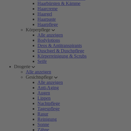
Haarbürsten & Kämme
Haarcreme
Haargel
Haarpaste
Haarpflege
Körperpflege
Alle anzeigen
Bodylotions
Deos & Antitranspirants
Duschgel & Duschpflege
Körperreinigung & Scrubs
Seife
Drogerie
Alle anzeigen
Gesichtspflege
Alle anzeigen
Anti-Aging
Augen
Lippen
Nachtpflege
Tagespflege
Rasur
Reinigung
Sonne
Zähne