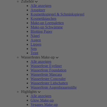
Zubehör
Alle anzeigen
Anspitzer
Kosmetikspiegel & Schminkspiegel
Kosmetiktaschen
Make-up Leerpaletten
Make-up Schwämme
Blotting Paper
Nägel
Augen
Lippen
Sets
Teint
Wasserfestes Make-up
Alle anzeigen
Wasserfeste Eyeliner
Wasserfeste Foundation
Wasserfeste Mascara
Wasserfester Concealer
Wasserfester Lidschatten
Wasserfeste Augenbrauenstifte
Highlights
Alle anzeigen
Glow Make-up
Veganes Make-up