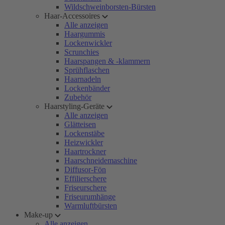
Wildschweinborsten-Bürsten
Haar-Accessoires
Alle anzeigen
Haargummis
Lockenwickler
Scrunchies
Haarspangen & -klammern
Sprühflaschen
Haarnadeln
Lockenbänder
Zubehör
Haarstyling-Geräte
Alle anzeigen
Glätteisen
Lockenstäbe
Heizwickler
Haartrockner
Haarschneidemaschine
Diffusor-Fön
Effilierschere
Friseurschere
Friseurumhänge
Warmluftbürsten
Make-up
Alle anzeigen