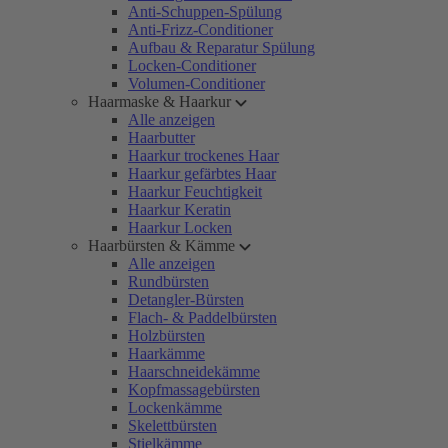
Anti-Schuppen-Spülung
Anti-Frizz-Conditioner
Aufbau & Reparatur Spülung
Locken-Conditioner
Volumen-Conditioner
Haarmaske & Haarkur
Alle anzeigen
Haarbutter
Haarkur trockenes Haar
Haarkur gefärbtes Haar
Haarkur Feuchtigkeit
Haarkur Keratin
Haarkur Locken
Haarbürsten & Kämme
Alle anzeigen
Rundbürsten
Detangler-Bürsten
Flach- & Paddelbürsten
Holzbürsten
Haarkämme
Haarschneidekämme
Kopfmassagebürsten
Lockenkämme
Skelettbürsten
Stielkämme