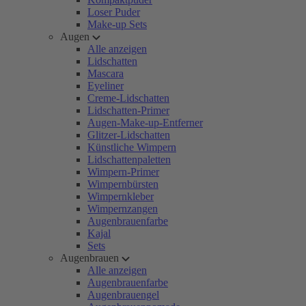
Loser Puder
Make-up Sets
Augen
Alle anzeigen
Lidschatten
Mascara
Eyeliner
Creme-Lidschatten
Lidschatten-Primer
Augen-Make-up-Entferner
Glitzer-Lidschatten
Künstliche Wimpern
Lidschattenpaletten
Wimpern-Primer
Wimpernbürsten
Wimpernkleber
Wimpernzangen
Augenbrauenfarbe
Kajal
Sets
Augenbrauen
Alle anzeigen
Augenbrauenfarbe
Augenbrauengel