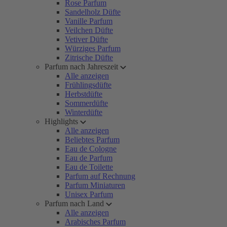
Rose Parfum
Sandelholz Düfte
Vanille Parfum
Veilchen Düfte
Vetiver Düfte
Würziges Parfum
Zitrische Düfte
Parfum nach Jahreszeit
Alle anzeigen
Frühlingsdüfte
Herbstdüfte
Sommerdüfte
Winterdüfte
Highlights
Alle anzeigen
Beliebtes Parfum
Eau de Cologne
Eau de Parfum
Eau de Toilette
Parfum auf Rechnung
Parfum Miniaturen
Unisex Parfum
Parfum nach Land
Alle anzeigen
Arabisches Parfum