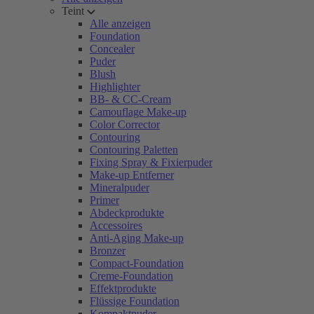
Teint
Alle anzeigen
Foundation
Concealer
Puder
Blush
Highlighter
BB- & CC-Cream
Camouflage Make-up
Color Corrector
Contouring
Contouring Paletten
Fixing Spray & Fixierpuder
Make-up Entferner
Mineralpuder
Primer
Abdeckprodukte
Accessoires
Anti-Aging Make-up
Bronzer
Compact-Foundation
Creme-Foundation
Effektprodukte
Flüssige Foundation
Kompaktpuder