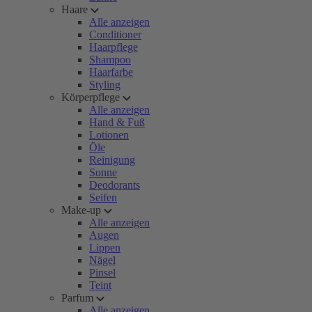
Haare
Alle anzeigen
Conditioner
Haarpflege
Shampoo
Haarfarbe
Styling
Körperpflege
Alle anzeigen
Hand & Fuß
Lotionen
Öle
Reinigung
Sonne
Deodorants
Seifen
Make-up
Alle anzeigen
Augen
Lippen
Nägel
Pinsel
Teint
Parfum
Alle anzeigen