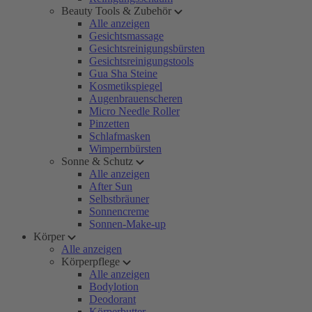
Beauty Tools & Zubehör
Alle anzeigen
Gesichtsmassage
Gesichtsreinigungsbürsten
Gesichtsreinigungstools
Gua Sha Steine
Kosmetikspiegel
Augenbrauenscheren
Micro Needle Roller
Pinzetten
Schlafmasken
Wimpernbürsten
Sonne & Schutz
Alle anzeigen
After Sun
Selbstbräuner
Sonnencreme
Sonnen-Make-up
Körper
Alle anzeigen
Körperpflege
Alle anzeigen
Bodylotion
Deodorant
Körperbutter