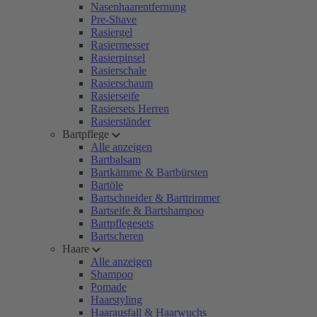
Nasenhaarentfernung
Pre-Shave
Rasiergel
Rasiermesser
Rasierpinsel
Rasierschale
Rasierschaum
Rasierseife
Rasiersets Herren
Rasierständer
Bartpflege
Alle anzeigen
Bartbalsam
Bartkämme & Bartbürsten
Bartöle
Bartschneider & Barttrimmer
Bartseife & Bartshampoo
Bartpflegesets
Bartscheren
Haare
Alle anzeigen
Shampoo
Pomade
Haarstyling
Haarausfall & Haarwuchs