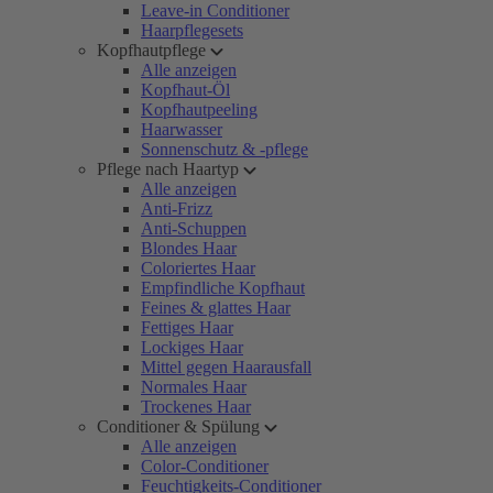
Leave-in Conditioner
Haarpflegesets
Kopfhautpflege
Alle anzeigen
Kopfhaut-Öl
Kopfhautpeeling
Haarwasser
Sonnenschutz & -pflege
Pflege nach Haartyp
Alle anzeigen
Anti-Frizz
Anti-Schuppen
Blondes Haar
Coloriertes Haar
Empfindliche Kopfhaut
Feines & glattes Haar
Fettiges Haar
Lockiges Haar
Mittel gegen Haarausfall
Normales Haar
Trockenes Haar
Conditioner & Spülung
Alle anzeigen
Color-Conditioner
Feuchtigkeits-Conditioner