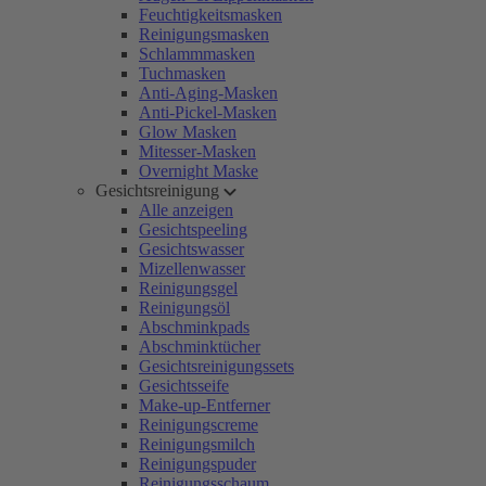
Feuchtigkeitsmasken
Reinigungsmasken
Schlammmasken
Tuchmasken
Anti-Aging-Masken
Anti-Pickel-Masken
Glow Masken
Mitesser-Masken
Overnight Maske
Gesichtsreinigung
Alle anzeigen
Gesichtspeeling
Gesichtswasser
Mizellenwasser
Reinigungsgel
Reinigungsöl
Abschminkpads
Abschminktücher
Gesichtsreinigungssets
Gesichtsseife
Make-up-Entferner
Reinigungscreme
Reinigungsmilch
Reinigungspuder
Reinigungsschaum