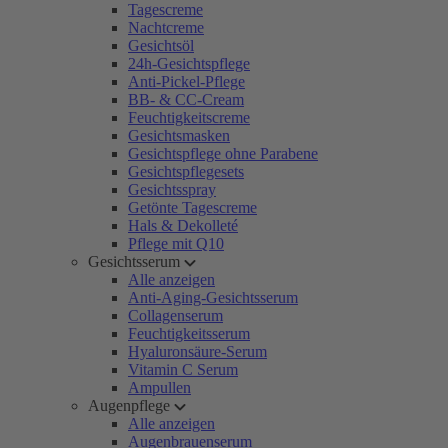
Tagescreme
Nachtcreme
Gesichtsöl
24h-Gesichtspflege
Anti-Pickel-Pflege
BB- & CC-Cream
Feuchtigkeitscreme
Gesichtsmasken
Gesichtspflege ohne Parabene
Gesichtspflegesets
Gesichtsspray
Getönte Tagescreme
Hals & Dekolleté
Pflege mit Q10
Gesichtsserum
Alle anzeigen
Anti-Aging-Gesichtsserum
Collagenserum
Feuchtigkeitsserum
Hyaluronsäure-Serum
Vitamin C Serum
Ampullen
Augenpflege
Alle anzeigen
Augenbrauenserum