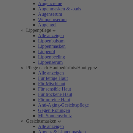
Augencreme
Augenmasken & -pads
Augenserum
Wimpernserum
Augengel
Lippenpflege
Alle anzeigen
Lippenbalsam
Lippenmasken
Lippenöl
Lippenpeeling
Lippenserum
Pflege nach Hautbedürfnis/Hauttyp
Alle anzeigen
Für fettige Haut
Für Mischhaut
Für sensible Haut
Für trockene Haut
Für unreine Haut
Anti-Aging-Gesichtspflege
Gegen Rötungen
Mit Sonnenschutz
Gesichtsmasken
Alle anzeigen
Augen- & Lippenmasken