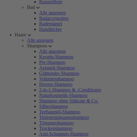
Rasurpflege
Bad
Alle anzeigen
Badaccessoires
Bademäntel
Handtücher
Haare
Alle anzeigen
Shampoos
Alle anzeigen
Keratin-Shampoo
Pre-Shampoo
Arganöl-Shampoo
Glättendes Shampoo
Volumenshampoo
Herren-Shampoo
2-in-1-Shampoo & -Conditioner
Naturkosmetik-Shampoo
Shampoo ohne Silikone & Co.
Silbershampoo
Teebaumöl-Shampoo
Tiefenreinigungsshampoo
Tönungsshampoo
Trockenshampoo
Anti-Schuppen-Shampoo