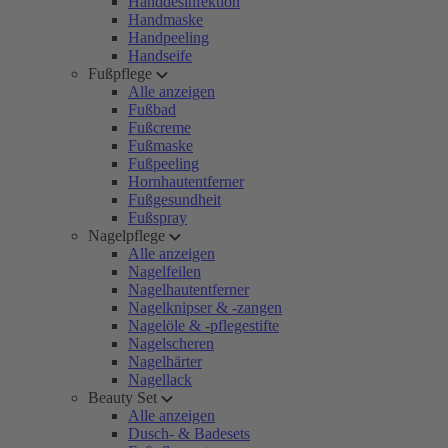
Handdesinfektion
Handmaske
Handpeeling
Handseife
Fußpflege
Alle anzeigen
Fußbad
Fußcreme
Fußmaske
Fußpeeling
Hornhautentferner
Fußgesundheit
Fußspray
Nagelpflege
Alle anzeigen
Nagelfeilen
Nagelhautentferner
Nagelknipser & -zangen
Nagelöle & -pflegestifte
Nagelscheren
Nagelhärter
Nagellack
Beauty Set
Alle anzeigen
Dusch- & Badesets