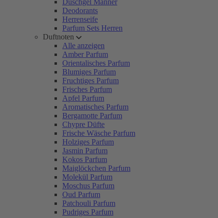
Duschgel Männer
Deodorants
Herrenseife
Parfum Sets Herren
Duftnoten
Alle anzeigen
Amber Parfum
Orientalisches Parfum
Blumiges Parfum
Fruchtiges Parfum
Frisches Parfum
Apfel Parfum
Aromatisches Parfum
Bergamotte Parfum
Chypre Düfte
Frische Wäsche Parfum
Holziges Parfum
Jasmin Parfum
Kokos Parfum
Maiglöckchen Parfum
Molekül Parfum
Moschus Parfum
Oud Parfum
Patchouli Parfum
Pudriges Parfum