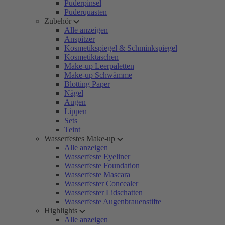
Puderpinsel
Puderquasten
Zubehör
Alle anzeigen
Anspitzer
Kosmetikspiegel & Schminkspiegel
Kosmetiktaschen
Make-up Leerpaletten
Make-up Schwämme
Blotting Paper
Nägel
Augen
Lippen
Sets
Teint
Wasserfestes Make-up
Alle anzeigen
Wasserfeste Eyeliner
Wasserfeste Foundation
Wasserfeste Mascara
Wasserfester Concealer
Wasserfester Lidschatten
Wasserfeste Augenbrauenstifte
Highlights
Alle anzeigen