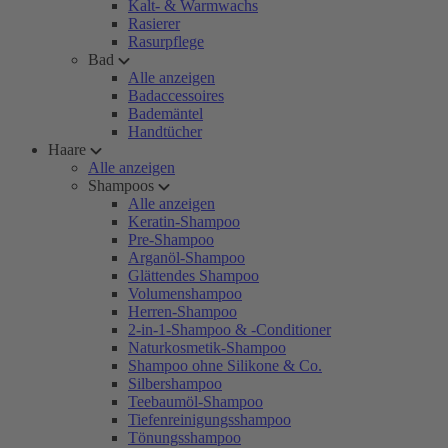
Kalt- & Warmwachs
Rasierer
Rasurpflege
Bad
Alle anzeigen
Badaccessoires
Bademäntel
Handtücher
Haare
Alle anzeigen
Shampoos
Alle anzeigen
Keratin-Shampoo
Pre-Shampoo
Arganöl-Shampoo
Glättendes Shampoo
Volumenshampoo
Herren-Shampoo
2-in-1-Shampoo & -Conditioner
Naturkosmetik-Shampoo
Shampoo ohne Silikone & Co.
Silbershampoo
Teebaumöl-Shampoo
Tiefenreinigungsshampoo
Tönungsshampoo