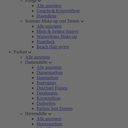
Pflege
Alle anzeigen
Gesicht & Körperpflege
Haarpflege
Sommer-Make-up und Trends
Alle anzeigen
Mists & Setting Sprays
Wasserfestes Make-up
Nagellack
Beach Hair stylen
Parfum
Alle anzeigen
Damendüfte
Alle anzeigen
Damenparfum
Haarparfum
Bodyspray
Duschgel Frauen
Deodorants
Körperpflege
Duftseifen
Parfum Sets Damen
Herrendüfte
Alle anzeigen
Herrenparfum