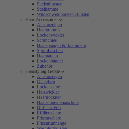
Skelettbürsten
Stielkämme
Wildschweinborsten-Bürsten
Haar-Accessoires
Alle anzeigen
Haargummis
Lockenwickler
Scrunchies
Haarspangen & -klammern
Sprühflaschen
Haarnadeln
Lockenbänder
Zubehör
Haarstyling-Geräte
Alle anzeigen
Glätteisen
Lockenstäbe
Heizwickler
Haartrockner
Haarschneidemaschine
Diffusor-Fön
Effilierschere
Friseurschere
Friseurumhänge
Warmluftbürsten