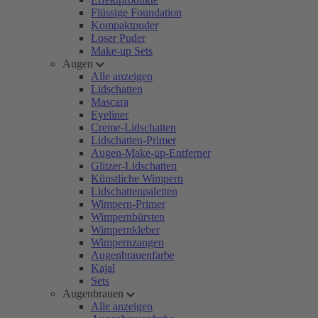
Flüssige Foundation
Kompaktpuder
Loser Puder
Make-up Sets
Augen
Alle anzeigen
Lidschatten
Mascara
Eyeliner
Creme-Lidschatten
Lidschatten-Primer
Augen-Make-up-Entferner
Glitzer-Lidschatten
Künstliche Wimpern
Lidschattenpaletten
Wimpern-Primer
Wimpernbürsten
Wimpernkleber
Wimpernzangen
Augenbrauenfarbe
Kajal
Sets
Augenbrauen
Alle anzeigen