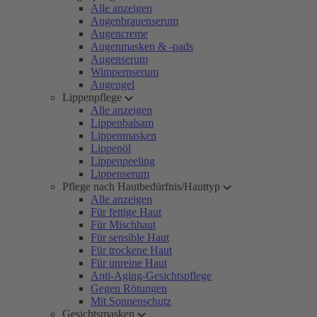
Alle anzeigen
Augenbrauenserum
Augencreme
Augenmasken & -pads
Augenserum
Wimpernserum
Augengel
Lippenpflege
Alle anzeigen
Lippenbalsam
Lippenmasken
Lippenöl
Lippenpeeling
Lippenserum
Pflege nach Hautbedürfnis/Hauttyp
Alle anzeigen
Für fettige Haut
Für Mischhaut
Für sensible Haut
Für trockene Haut
Für unreine Haut
Anti-Aging-Gesichtspflege
Gegen Rötungen
Mit Sonnenschutz
Gesichtsmasken