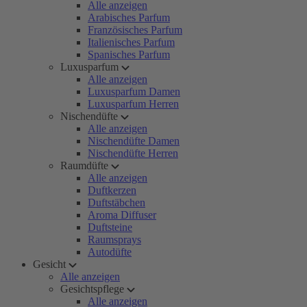
Alle anzeigen
Arabisches Parfum
Französisches Parfum
Italienisches Parfum
Spanisches Parfum
Luxusparfum
Alle anzeigen
Luxusparfum Damen
Luxusparfum Herren
Nischendüfte
Alle anzeigen
Nischendüfte Damen
Nischendüfte Herren
Raumdüfte
Alle anzeigen
Duftkerzen
Duftstäbchen
Aroma Diffuser
Duftsteine
Raumsprays
Autodüfte
Gesicht
Alle anzeigen
Gesichtspflege
Alle anzeigen