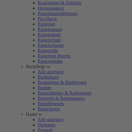
Rasierhobel & Zubehör
Herrenrasierer
Nasenhaarentfernung
Pre-Shave
Rasiergel
Rasiermesser
Rasierpinsel
Rasierschale
Rasierschaum
Rasierseife
Rasiersets Herren
Rasierständer
Bartpflege
Alle anzeigen
Bartbalsam
Bartkämme & Bartbürsten
Bartöle
Bartschneider & Barttrimmer
Bartseife & Bartshampoo
Bartpflegesets
Bartscheren
Haare
Alle anzeigen
Shampoo
Pomade