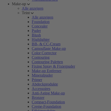
Make-up
Alle anzeigen
Teint
Alle anzeigen
Foundation
Concealer
Puder
Blush
Highlighter
BB- & CC-Cream
Camouflage Make-up
Color Corrector
Contouring
Contouring Paletten
Fixing Spray & Fixierpuder
Make-up Entferner
Mineralpuder
Primer
Abdeckprodukte
Accessoires
Anti-Aging Make-up
Bronzer
Compact-Foundation
Creme-Foundation
Effektprodukte