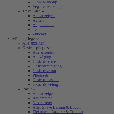
Glow Make-up
Veganes Make-up
Travel Size
Alle anzeigen
Augen
Augenbrauen
Teint
Zubehör
Männerpflege
Alle anzeigen
Gesichtspflege
Alle anzeigen
Anti-Aging
Gesichtscreme
Gesichtsreinigung
Gesichtsserum
Pflegesets
Gesichtsmasken
Gesichtspeeling
Rasur
Alle anzeigen
Rasiercreme
Nassrasierer
After Shave Balsam & Lotion
Elektrische Rasierer & Trimmer