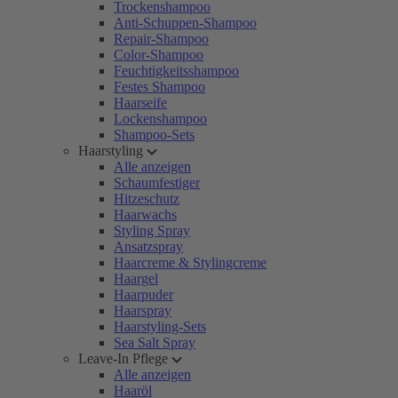
Trockenshampoo
Anti-Schuppen-Shampoo
Repair-Shampoo
Color-Shampoo
Feuchtigkeitsshampoo
Festes Shampoo
Haarseife
Lockenshampoo
Shampoo-Sets
Haarstyling
Alle anzeigen
Schaumfestiger
Hitzeschutz
Haarwachs
Styling Spray
Ansatzspray
Haarcreme & Stylingcreme
Haargel
Haarpuder
Haarspray
Haarstyling-Sets
Sea Salt Spray
Leave-In Pflege
Alle anzeigen
Haaröl