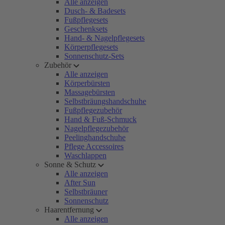
Alle anzeigen
Dusch- & Badesets
Fußpflegesets
Geschenksets
Hand- & Nagelpflegesets
Körperpflegesets
Sonnenschutz-Sets
Zubehör
Alle anzeigen
Körperbürsten
Massagebürsten
Selbstbräungshandschuhe
Fußpflegezubehör
Hand & Fuß-Schmuck
Nagelpflegezubehör
Peelinghandschuhe
Pflege Accessoires
Waschlappen
Sonne & Schutz
Alle anzeigen
After Sun
Selbstbräuner
Sonnenschutz
Haarentfernung
Alle anzeigen