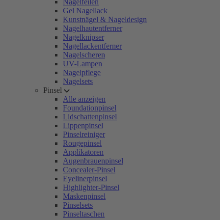
Nagelfeilen
Gel Nagellack
Kunstnägel & Nageldesign
Nagelhautentferner
Nagelknipser
Nagellackentferner
Nagelscheren
UV-Lampen
Nagelpflege
Nagelsets
Pinsel
Alle anzeigen
Foundationpinsel
Lidschattenpinsel
Lippenpinsel
Pinselreiniger
Rougepinsel
Applikatoren
Augenbrauenpinsel
Concealer-Pinsel
Eyelinerpinsel
Highlighter-Pinsel
Maskenpinsel
Pinselsets
Pinseltaschen