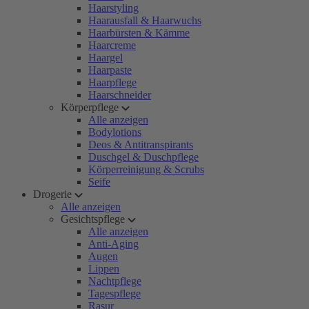
Haarstyling
Haarausfall & Haarwuchs
Haarbürsten & Kämme
Haarcreme
Haargel
Haarpaste
Haarpflege
Haarschneider
Körperpflege
Alle anzeigen
Bodylotions
Deos & Antitranspirants
Duschgel & Duschpflege
Körperreinigung & Scrubs
Seife
Drogerie
Alle anzeigen
Gesichtspflege
Alle anzeigen
Anti-Aging
Augen
Lippen
Nachtpflege
Tagespflege
Rasur