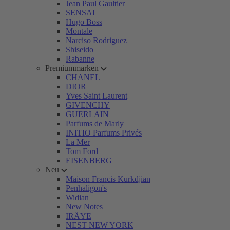
Jean Paul Gaultier
SENSAI
Hugo Boss
Montale
Narciso Rodriguez
Shiseido
Rabanne
Premiummarken
CHANEL
DIOR
Yves Saint Laurent
GIVENCHY
GUERLAIN
Parfums de Marly
INITIO Parfums Privés
La Mer
Tom Ford
EISENBERG
Neu
Maison Francis Kurkdjian
Penhaligon's
Widian
New Notes
IRÄYE
NEST NEW YORK