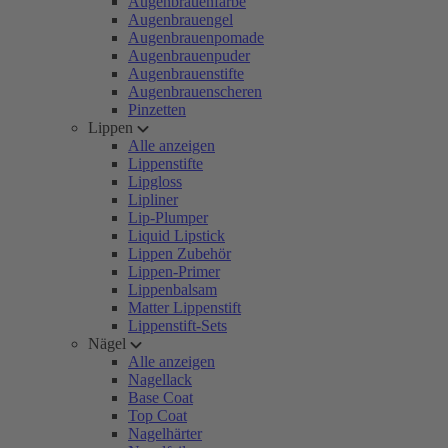
Augenbrauenfarbe
Augenbrauengel
Augenbrauenpomade
Augenbrauenpuder
Augenbrauenstifte
Augenbrauenscheren
Pinzetten
Lippen
Alle anzeigen
Lippenstifte
Lipgloss
Lipliner
Lip-Plumper
Liquid Lipstick
Lippen Zubehör
Lippen-Primer
Lippenbalsam
Matter Lippenstift
Lippenstift-Sets
Nägel
Alle anzeigen
Nagellack
Base Coat
Top Coat
Nagelhärter