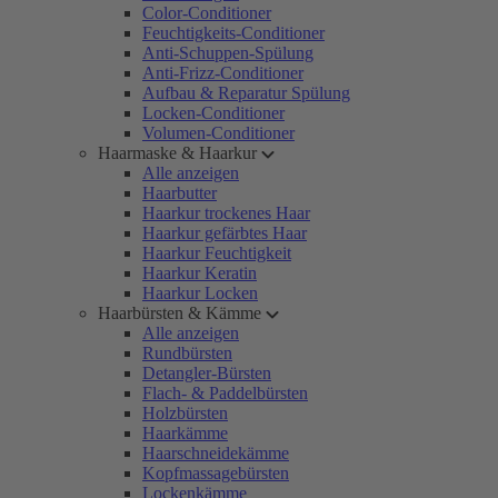
Color-Conditioner
Feuchtigkeits-Conditioner
Anti-Schuppen-Spülung
Anti-Frizz-Conditioner
Aufbau & Reparatur Spülung
Locken-Conditioner
Volumen-Conditioner
Haarmaske & Haarkur
Alle anzeigen
Haarbutter
Haarkur trockenes Haar
Haarkur gefärbtes Haar
Haarkur Feuchtigkeit
Haarkur Keratin
Haarkur Locken
Haarbürsten & Kämme
Alle anzeigen
Rundbürsten
Detangler-Bürsten
Flach- & Paddelbürsten
Holzbürsten
Haarkämme
Haarschneidekämme
Kopfmassagebürsten
Lockenkämme