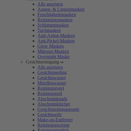
Alle anzeigen
Augen- & Lippenmasken
Feuchtigkeitsmasken
Reinigungsmasken
Schlammmasken
Tuchmasken
Anti-Aging-Masken
Anti-Pickel-Masken
Glow Masken
Mitesser-Masken
Overnight Maske
Gesichtsreinigung
Alle anzeigen
Gesichtspeeling
Gesichtswasser
Mizellenwasser
Reinigungsgel
Reinigungsöl
Abschminkpads
Abschminktücher
Gesichtsreinigungssets
Gesichtsseife
Make-up-Entferner
Reinigungscreme
Reinigungsmilch