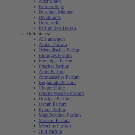
After Shave
Körperpflege
Duschgel Männer
Deodorants
Herrenseife
Parfum Sets Herren
Duftnoten
Alle anzeigen
Amber Parfum
Orientalisches Parfum
Blumiges Parfum
Fruchtiges Parfum
Frisches Parfum
Apfel Parfum
Aromatisches Parfum
Bergamotte Parfum
Chypre Düfte
Frische Wäsche Parfum
Holziges Parfum
Jasmin Parfum
Kokos Parfum
Maiglöckchen Parfum
Molekül Parfum
Moschus Parfum
Oud Parfum