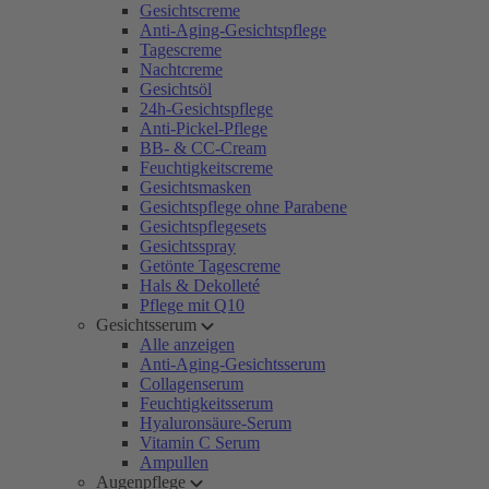
Gesichtscreme
Anti-Aging-Gesichtspflege
Tagescreme
Nachtcreme
Gesichtsöl
24h-Gesichtspflege
Anti-Pickel-Pflege
BB- & CC-Cream
Feuchtigkeitscreme
Gesichtsmasken
Gesichtspflege ohne Parabene
Gesichtspflegesets
Gesichtsspray
Getönte Tagescreme
Hals & Dekolleté
Pflege mit Q10
Gesichtsserum
Alle anzeigen
Anti-Aging-Gesichtsserum
Collagenserum
Feuchtigkeitsserum
Hyaluronsäure-Serum
Vitamin C Serum
Ampullen
Augenpflege