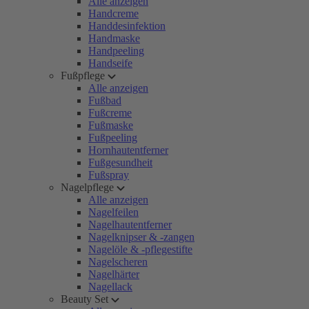
Alle anzeigen
Handcreme
Handdesinfektion
Handmaske
Handpeeling
Handseife
Fußpflege
Alle anzeigen
Fußbad
Fußcreme
Fußmaske
Fußpeeling
Hornhautentferner
Fußgesundheit
Fußspray
Nagelpflege
Alle anzeigen
Nagelfeilen
Nagelhautentferner
Nagelknipser & -zangen
Nagelöle & -pflegestifte
Nagelscheren
Nagelhärter
Nagellack
Beauty Set