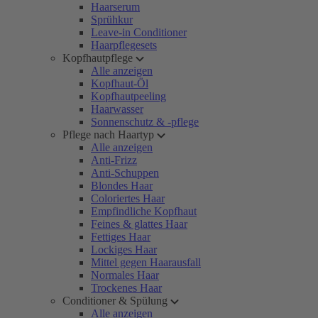
Haarserum
Sprühkur
Leave-in Conditioner
Haarpflegesets
Kopfhautpflege
Alle anzeigen
Kopfhaut-Öl
Kopfhautpeeling
Haarwasser
Sonnenschutz & -pflege
Pflege nach Haartyp
Alle anzeigen
Anti-Frizz
Anti-Schuppen
Blondes Haar
Coloriertes Haar
Empfindliche Kopfhaut
Feines & glattes Haar
Fettiges Haar
Lockiges Haar
Mittel gegen Haarausfall
Normales Haar
Trockenes Haar
Conditioner & Spülung
Alle anzeigen