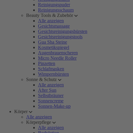
Reinigungspuder
Reinigungsschaum
Beauty Tools & Zubehör
Alle anzeigen
Gesichtsmassage
Gesichtsreinigungsbürsten
Gesichtsreinigungstools
Gua Sha Steine
Kosmetikspiegel
Augenbrauenscheren
Micro Needle Roller
Pinzetten
Schlafmasken
Wimpernbürsten
Sonne & Schutz
Alle anzeigen
After Sun
Selbstbräuner
Sonnencreme
Sonnen-Make-up
Körper
Alle anzeigen
Körperpflege
Alle anzeigen
Bodylotion