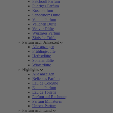
Patchouli Parfum
Pudriges Parfum
Rose Parfum
Sandelholz Düfte
Vanille Parfum
Veilchen Düfte
Vetiver Düfte
Würziges Parfum
Zitrische Düfte
Parfum nach Jahreszeit
Alle anzeigen
Frühlingsdüfte
Herbstdüfte
Sommerdüfte
Winterdüfte
Highlights
Alle anzeigen
Beliebtes Parfum
Eau de Cologne
Eau de Parfum
Eau de Toilette
Parfum auf Rechnung
Parfum Miniaturen
Unisex Parfum
Parfum nach Land