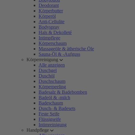
Deodorant
Körperbutter
Körperöl
Anti-Cellulite
Bodyspray
Hals & Dekolleté
Intimpflege
Körperschaum
Massageöle & ätherische Öle
Sauna-Öl & -Aufguss
Körperreinigung
Alle anzeigen
Duschgel
Duschöl
Duschschaum
Körperpeeling
Badesalz & Badebomben
Badeöl & -milch
Badeschaum
Dusch- & Badesets
Feste Seife
Flüssigseife
Intimreinigung
Handpflege