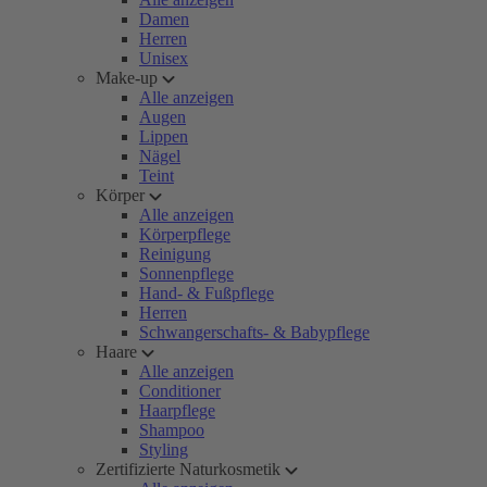
Damen
Herren
Unisex
Make-up
Alle anzeigen
Augen
Lippen
Nägel
Teint
Körper
Alle anzeigen
Körperpflege
Reinigung
Sonnenpflege
Hand- & Fußpflege
Herren
Schwangerschafts- & Babypflege
Haare
Alle anzeigen
Conditioner
Haarpflege
Shampoo
Styling
Zertifizierte Naturkosmetik