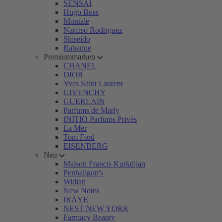
SENSAI
Hugo Boss
Montale
Narciso Rodriguez
Shiseido
Rabanne
Premiummarken
CHANEL
DIOR
Yves Saint Laurent
GIVENCHY
GUERLAIN
Parfums de Marly
INITIO Parfums Privés
La Mer
Tom Ford
EISENBERG
Neu
Maison Francis Kurkdjian
Penhaligon's
Widian
New Notes
IRÄYE
NEST NEW YORK
Farmacy Beauty