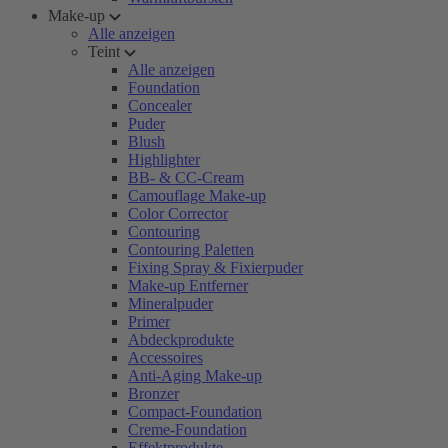
Make-up
Alle anzeigen
Teint
Alle anzeigen
Foundation
Concealer
Puder
Blush
Highlighter
BB- & CC-Cream
Camouflage Make-up
Color Corrector
Contouring
Contouring Paletten
Fixing Spray & Fixierpuder
Make-up Entferner
Mineralpuder
Primer
Abdeckprodukte
Accessoires
Anti-Aging Make-up
Bronzer
Compact-Foundation
Creme-Foundation
Effektprodukte