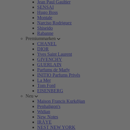
Jean Paul Gaultier
SENSAI
Hugo Boss
Montale
Narciso Rodriguez
Shiseido
Rabanne
Premiummarken
CHANEL
DIOR
Yves Saint Laurent
GIVENCHY
GUERLAIN
Parfums de Marly
INITIO Parfums Privés
La Mer
Tom Ford
EISENBERG
Neu
Maison Francis Kurkdjian
Penhaligon's
Widian
New Notes
IRÄYE
NEST NEW YORK