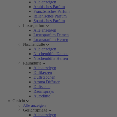
Alle anzeigen
Arabisches Parfum
Französisches Parfum
Italienisches Parfum
Spanisches Parfum
Luxusparfum
Alle anzeigen
Luxusparfum Damen
Luxusparfum Herren
Nischendüfte
Alle anzeigen
Nischendüfte Damen
Nischendüfte Herren
Raumdüfte
Alle anzeigen
Duftkerzen
Duftstäbchen
Aroma Diffuser
Duftsteine
Raumsprays
Autodüfte
Gesicht
Alle anzeigen
Gesichtspflege
Alle anzeigen