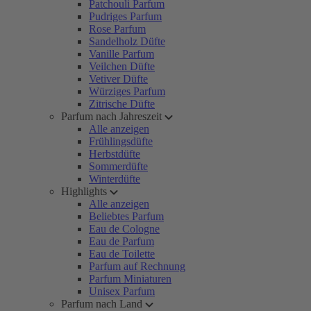
Patchouli Parfum
Pudriges Parfum
Rose Parfum
Sandelholz Düfte
Vanille Parfum
Veilchen Düfte
Vetiver Düfte
Würziges Parfum
Zitrische Düfte
Parfum nach Jahreszeit
Alle anzeigen
Frühlingsdüfte
Herbstdüfte
Sommerdüfte
Winterdüfte
Highlights
Alle anzeigen
Beliebtes Parfum
Eau de Cologne
Eau de Parfum
Eau de Toilette
Parfum auf Rechnung
Parfum Miniaturen
Unisex Parfum
Parfum nach Land