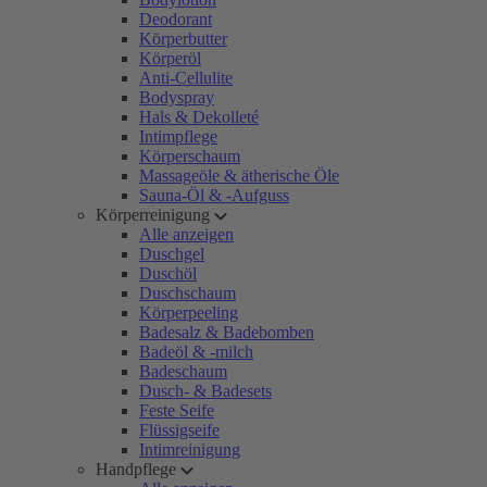
Deodorant
Körperbutter
Körperöl
Anti-Cellulite
Bodyspray
Hals & Dekolleté
Intimpflege
Körperschaum
Massageöle & ätherische Öle
Sauna-Öl & -Aufguss
Körperreinigung
Alle anzeigen
Duschgel
Duschöl
Duschschaum
Körperpeeling
Badesalz & Badebomben
Badeöl & -milch
Badeschaum
Dusch- & Badesets
Feste Seife
Flüssigseife
Intimreinigung
Handpflege