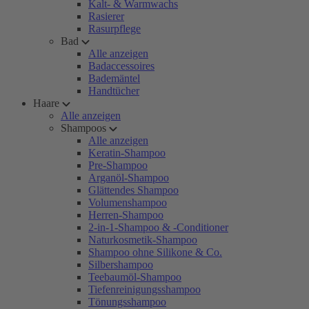
Kalt- & Warmwachs
Rasierer
Rasurpflege
Bad
Alle anzeigen
Badaccessoires
Bademäntel
Handtücher
Haare
Alle anzeigen
Shampoos
Alle anzeigen
Keratin-Shampoo
Pre-Shampoo
Arganöl-Shampoo
Glättendes Shampoo
Volumenshampoo
Herren-Shampoo
2-in-1-Shampoo & -Conditioner
Naturkosmetik-Shampoo
Shampoo ohne Silikone & Co.
Silbershampoo
Teebaumöl-Shampoo
Tiefenreinigungsshampoo
Tönungsshampoo