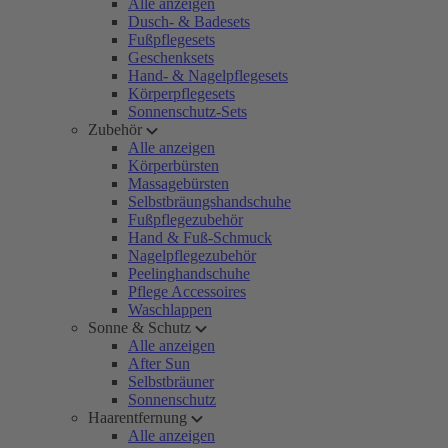
Alle anzeigen
Dusch- & Badesets
Fußpflegesets
Geschenksets
Hand- & Nagelpflegesets
Körperpflegesets
Sonnenschutz-Sets
Zubehör
Alle anzeigen
Körperbürsten
Massagebürsten
Selbstbräungshandschuhe
Fußpflegezubehör
Hand & Fuß-Schmuck
Nagelpflegezubehör
Peelinghandschuhe
Pflege Accessoires
Waschlappen
Sonne & Schutz
Alle anzeigen
After Sun
Selbstbräuner
Sonnenschutz
Haarentfernung
Alle anzeigen