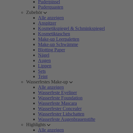
Puderpinsel
Puderquasten
Zubehör
Alle anzeigen
Anspitzer
Kosmetikspiegel & Schminkspiegel
Kosmetiktaschen
Make-up Leerpaletten
Make-up Schwämme
Blotting Paper
Nägel
Augen
Lippen
Sets
Teint
Wasserfestes Make-up
Alle anzeigen
Wasserfeste Eyeliner
Wasserfeste Foundation
Wasserfeste Mascara
Wasserfester Concealer
Wasserfester Lidschatten
Wasserfeste Augenbrauenstifte
Highlights
Alle anzeigen