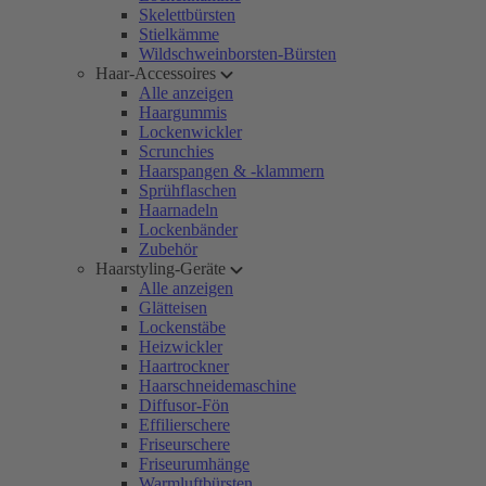
Skelettbürsten
Stielkämme
Wildschweinborsten-Bürsten
Haar-Accessoires
Alle anzeigen
Haargummis
Lockenwickler
Scrunchies
Haarspangen & -klammern
Sprühflaschen
Haarnadeln
Lockenbänder
Zubehör
Haarstyling-Geräte
Alle anzeigen
Glätteisen
Lockenstäbe
Heizwickler
Haartrockner
Haarschneidemaschine
Diffusor-Fön
Effilierschere
Friseurschere
Friseurumhänge
Warmluftbürsten