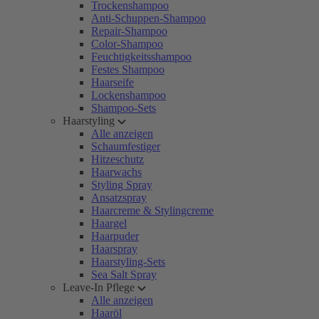
Trockenshampoo
Anti-Schuppen-Shampoo
Repair-Shampoo
Color-Shampoo
Feuchtigkeitsshampoo
Festes Shampoo
Haarseife
Lockenshampoo
Shampoo-Sets
Haarstyling
Alle anzeigen
Schaumfestiger
Hitzeschutz
Haarwachs
Styling Spray
Ansatzspray
Haarcreme & Stylingcreme
Haargel
Haarpuder
Haarspray
Haarstyling-Sets
Sea Salt Spray
Leave-In Pflege
Alle anzeigen
Haaröl