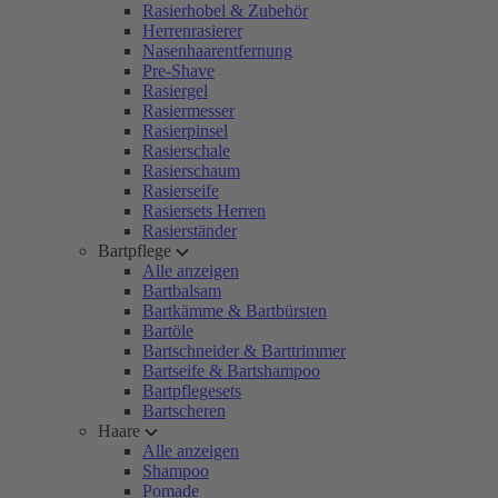
Rasierhobel & Zubehör
Herrenrasierer
Nasenhaarentfernung
Pre-Shave
Rasiergel
Rasiermesser
Rasierpinsel
Rasierschale
Rasierschaum
Rasierseife
Rasiersets Herren
Rasierständer
Bartpflege
Alle anzeigen
Bartbalsam
Bartkämme & Bartbürsten
Bartöle
Bartschneider & Barttrimmer
Bartseife & Bartshampoo
Bartpflegesets
Bartscheren
Haare
Alle anzeigen
Shampoo
Pomade