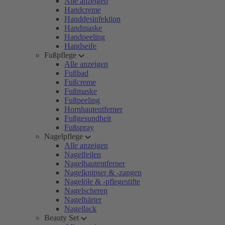
Alle anzeigen
Handcreme
Handdesinfektion
Handmaske
Handpeeling
Handseife
Fußpflege
Alle anzeigen
Fußbad
Fußcreme
Fußmaske
Fußpeeling
Hornhautentferner
Fußgesundheit
Fußspray
Nagelpflege
Alle anzeigen
Nagelfeilen
Nagelhautentferner
Nagelknipser & -zangen
Nagelöle & -pflegestifte
Nagelscheren
Nagelhärter
Nagellack
Beauty Set