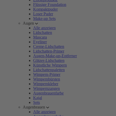
Flüssige Foundation
Kompaktpuder
Loser Puder
Make-up Sets
Augen
Alle anzeigen
Lidschatten
Mascara
Eyeliner
Creme-Lidschatten
Lidschatten-Primer
Augen-Make-up-Entferner
Glitzer-Lidschatten
Künstliche Wimpern
Lidschattenpaletten
Wimpern-Primer
Wimpernbürsten
Wimpernkleber
Wimpernzangen
Augenbrauenfarbe
Kajal
Sets
Augenbrauen
Alle anzeigen