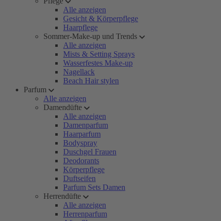
Pflege
Alle anzeigen
Gesicht & Körperpflege
Haarpflege
Sommer-Make-up und Trends
Alle anzeigen
Mists & Setting Sprays
Wasserfestes Make-up
Nagellack
Beach Hair stylen
Parfum
Alle anzeigen
Damendüfte
Alle anzeigen
Damenparfum
Haarparfum
Bodyspray
Duschgel Frauen
Deodorants
Körperpflege
Duftseifen
Parfum Sets Damen
Herrendüfte
Alle anzeigen
Herrenparfum