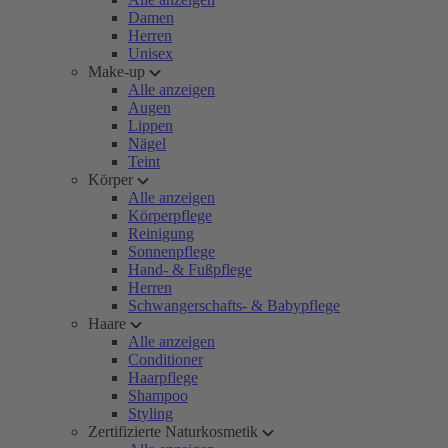
Damen
Herren
Unisex
Make-up
Alle anzeigen
Augen
Lippen
Nägel
Teint
Körper
Alle anzeigen
Körperpflege
Reinigung
Sonnenpflege
Hand- & Fußpflege
Herren
Schwangerschafts- & Babypflege
Haare
Alle anzeigen
Conditioner
Haarpflege
Shampoo
Styling
Zertifizierte Naturkosmetik