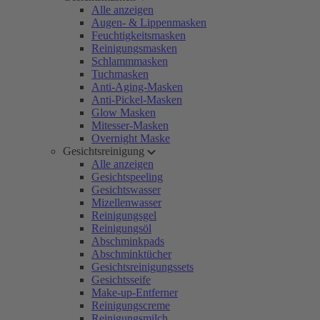
Alle anzeigen
Augen- & Lippenmasken
Feuchtigkeitsmasken
Reinigungsmasken
Schlammmasken
Tuchmasken
Anti-Aging-Masken
Anti-Pickel-Masken
Glow Masken
Mitesser-Masken
Overnight Maske
Gesichtsreinigung
Alle anzeigen
Gesichtspeeling
Gesichtswasser
Mizellenwasser
Reinigungsgel
Reinigungsöl
Abschminkpads
Abschminktücher
Gesichtsreinigungssets
Gesichtsseife
Make-up-Entferner
Reinigungscreme
Reinigungsmilch