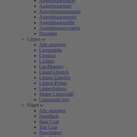
Augenbrauenfarbe
Augenbrauengel
Augenbrauenpomade
Augenbrauenpuder
Augenbrauenstifte
Augenbrauenscheren
Pinzetten
Lippen
Alle anzeigen
Lippenstifte
Lipgloss
Lipliner
Lip-Plumper
Liquid Lipstick
Lippen Zubehör
Lippen-Primer
Lippenbalsam
Matter Lippenstift
Lippenstift-Sets
Nägel
Alle anzeigen
Nagellack
Base Coat
Top Coat
Nagelhärter