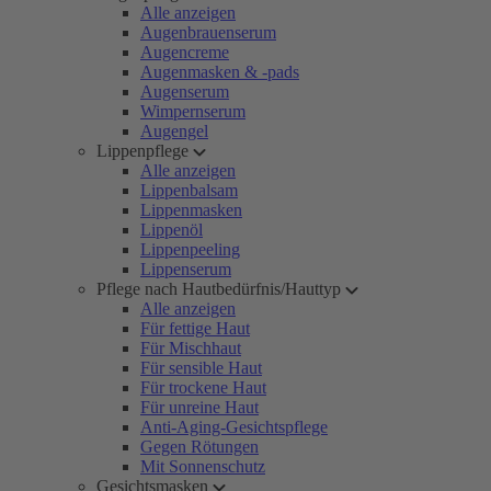
Alle anzeigen
Augenbrauenserum
Augencreme
Augenmasken & -pads
Augenserum
Wimpernserum
Augengel
Lippenpflege
Alle anzeigen
Lippenbalsam
Lippenmasken
Lippenöl
Lippenpeeling
Lippenserum
Pflege nach Hautbedürfnis/Hauttyp
Alle anzeigen
Für fettige Haut
Für Mischhaut
Für sensible Haut
Für trockene Haut
Für unreine Haut
Anti-Aging-Gesichtspflege
Gegen Rötungen
Mit Sonnenschutz
Gesichtsmasken