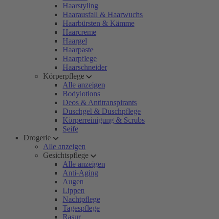
Haarstyling
Haarausfall & Haarwuchs
Haarbürsten & Kämme
Haarcreme
Haargel
Haarpaste
Haarpflege
Haarschneider
Körperpflege
Alle anzeigen
Bodylotions
Deos & Antitranspirants
Duschgel & Duschpflege
Körperreinigung & Scrubs
Seife
Drogerie
Alle anzeigen
Gesichtspflege
Alle anzeigen
Anti-Aging
Augen
Lippen
Nachtpflege
Tagespflege
Rasur