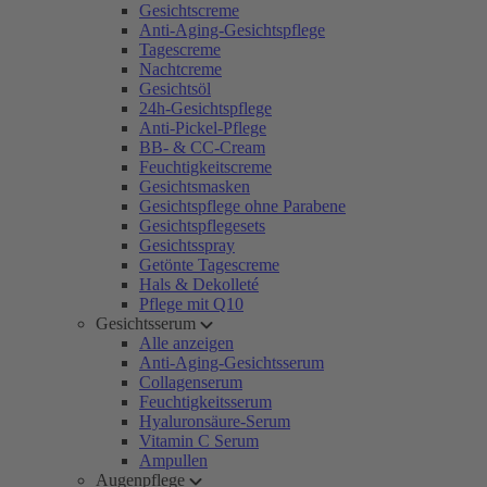
Gesichtscreme
Anti-Aging-Gesichtspflege
Tagescreme
Nachtcreme
Gesichtsöl
24h-Gesichtspflege
Anti-Pickel-Pflege
BB- & CC-Cream
Feuchtigkeitscreme
Gesichtsmasken
Gesichtspflege ohne Parabene
Gesichtspflegesets
Gesichtsspray
Getönte Tagescreme
Hals & Dekolleté
Pflege mit Q10
Gesichtsserum
Alle anzeigen
Anti-Aging-Gesichtsserum
Collagenserum
Feuchtigkeitsserum
Hyaluronsäure-Serum
Vitamin C Serum
Ampullen
Augenpflege