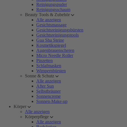
Reinigungspuder
Reinigungsschaum
Beauty Tools & Zubehör
Alle anzeigen
Gesichtsmassage
Gesichtsreinigungsbürsten
Gesichtsreinigungstools
Gua Sha Steine
Kosmetikspiegel
Augenbrauenscheren
Micro Needle Roller
Pinzetten
Schlafmasken
Wimpernbürsten
Sonne & Schutz
Alle anzeigen
After Sun
Selbstbräuner
Sonnencreme
Sonnen-Make-up
Körper
Alle anzeigen
Körperpflege
Alle anzeigen
Bodylotion