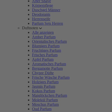
After Shave
Körperpflege
Duschgel Männer
Deodorants
Herrenseife
Parfum Sets Herren
Duftnoten
Alle anzeigen
Amber Parfum
Orientalisches Parfum
Blumiges Parfum
Fruchtiges Parfum
Frisches Parfum
Apfel Parfum
Aromatisches Parfum
Bergamotte Parfum
Chypre Düfte
Frische Wäsche Parfum
Holziges Parfum
Jasmin Parfum
Kokos Parfum
Maiglöckchen Parfum
Molekül Parfum
Moschus Parfum
Oud Parfum