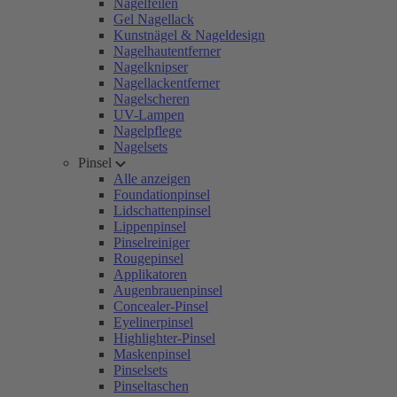
Nagelfeilen
Gel Nagellack
Kunstnägel & Nageldesign
Nagelhautentferner
Nagelknipser
Nagellackentferner
Nagelscheren
UV-Lampen
Nagelpflege
Nagelsets
Pinsel
Alle anzeigen
Foundationpinsel
Lidschattenpinsel
Lippenpinsel
Pinselreiniger
Rougepinsel
Applikatoren
Augenbrauenpinsel
Concealer-Pinsel
Eyelinerpinsel
Highlighter-Pinsel
Maskenpinsel
Pinselsets
Pinseltaschen