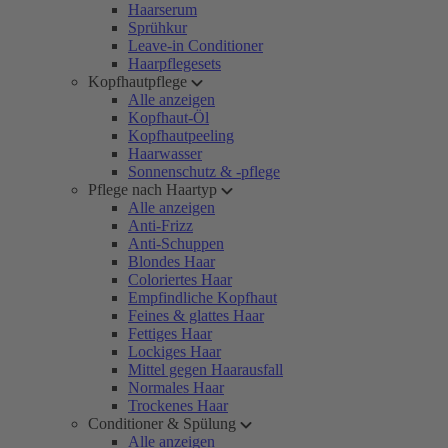
Haarserum
Sprühkur
Leave-in Conditioner
Haarpflegesets
Kopfhautpflege
Alle anzeigen
Kopfhaut-Öl
Kopfhautpeeling
Haarwasser
Sonnenschutz & -pflege
Pflege nach Haartyp
Alle anzeigen
Anti-Frizz
Anti-Schuppen
Blondes Haar
Coloriertes Haar
Empfindliche Kopfhaut
Feines & glattes Haar
Fettiges Haar
Lockiges Haar
Mittel gegen Haarausfall
Normales Haar
Trockenes Haar
Conditioner & Spülung
Alle anzeigen