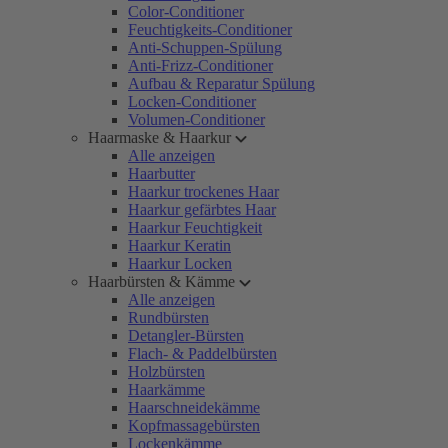
Color-Conditioner
Feuchtigkeits-Conditioner
Anti-Schuppen-Spülung
Anti-Frizz-Conditioner
Aufbau & Reparatur Spülung
Locken-Conditioner
Volumen-Conditioner
Haarmaske & Haarkur
Alle anzeigen
Haarbutter
Haarkur trockenes Haar
Haarkur gefärbtes Haar
Haarkur Feuchtigkeit
Haarkur Keratin
Haarkur Locken
Haarbürsten & Kämme
Alle anzeigen
Rundbürsten
Detangler-Bürsten
Flach- & Paddelbürsten
Holzbürsten
Haarkämme
Haarschneidekämme
Kopfmassagebürsten
Lockenkämme