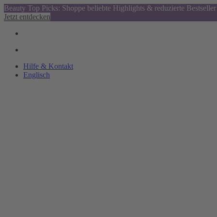
Beauty Top Picks: Shoppe beliebte Highlights & reduzierte Bestseller
Jetzt entdecken
Hilfe & Kontakt
Englisch