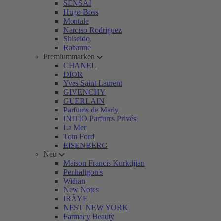
SENSAI
Hugo Boss
Montale
Narciso Rodriguez
Shiseido
Rabanne
Premiummarken
CHANEL
DIOR
Yves Saint Laurent
GIVENCHY
GUERLAIN
Parfums de Marly
INITIO Parfums Privés
La Mer
Tom Ford
EISENBERG
Neu
Maison Francis Kurkdjian
Penhaligon's
Widian
New Notes
IRÄYE
NEST NEW YORK
Farmacy Beauty