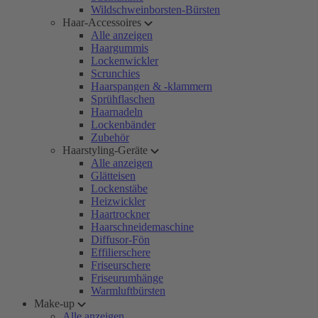
Wildschweinborsten-Bürsten
Haar-Accessoires
Alle anzeigen
Haargummis
Lockenwickler
Scrunchies
Haarspangen & -klammern
Sprühflaschen
Haarnadeln
Lockenbänder
Zubehör
Haarstyling-Geräte
Alle anzeigen
Glätteisen
Lockenstäbe
Heizwickler
Haartrockner
Haarschneidemaschine
Diffusor-Fön
Effilierschere
Friseurschere
Friseurumhänge
Warmluftbürsten
Make-up
Alle anzeigen