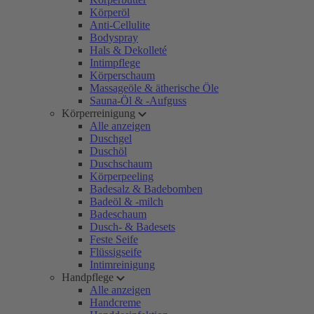
Körperöl
Anti-Cellulite
Bodyspray
Hals & Dekolleté
Intimpflege
Körperschaum
Massageöle & ätherische Öle
Sauna-Öl & -Aufguss
Körperreinigung
Alle anzeigen
Duschgel
Duschöl
Duschschaum
Körperpeeling
Badesalz & Badebomben
Badeöl & -milch
Badeschaum
Dusch- & Badesets
Feste Seife
Flüssigseife
Intimreinigung
Handpflege
Alle anzeigen
Handcreme