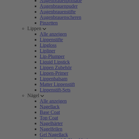
Augenbrauenpomade
Augenbrauenpuder
Augenbrauenstifte
Augenbrauenscheren
Pinzetten
Lippen
Alle anzeigen
Lippenstifte
Lipgloss
Lipliner
Lip-Plumper
Liquid Lipstick
Lippen Zubehör
Lippen-Primer
Lippenbalsam
Matter Lippenstift
Lippenstift-Sets
Nägel
Alle anzeigen
Nagellack
Base Coat
Top Coat
Nagelhärter
Nagelfeilen
Gel Nagellack