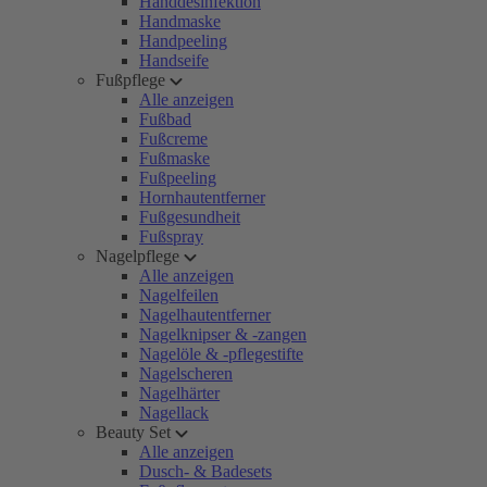
Handdesinfektion
Handmaske
Handpeeling
Handseife
Fußpflege
Alle anzeigen
Fußbad
Fußcreme
Fußmaske
Fußpeeling
Hornhautentferner
Fußgesundheit
Fußspray
Nagelpflege
Alle anzeigen
Nagelfeilen
Nagelhautentferner
Nagelknipser & -zangen
Nagelöle & -pflegestifte
Nagelscheren
Nagelhärter
Nagellack
Beauty Set
Alle anzeigen
Dusch- & Badesets