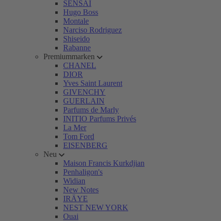
SENSAI
Hugo Boss
Montale
Narciso Rodriguez
Shiseido
Rabanne
Premiummarken
CHANEL
DIOR
Yves Saint Laurent
GIVENCHY
GUERLAIN
Parfums de Marly
INITIO Parfums Privés
La Mer
Tom Ford
EISENBERG
Neu
Maison Francis Kurkdjian
Penhaligon's
Widian
New Notes
IRÄYE
NEST NEW YORK
Ouai