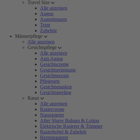
Travel Size
Alle anzeigen
Augen
Augenbrauen
Teint
Zubehör
Männerpflege
Alle anzeigen
Gesichtspflege
Alle anzeigen
Anti-Aging
Gesichtscreme
Gesichtsreinigung
Gesichtsserum
Pflegesets
Gesichtsmasken
Gesichtspeeling
Rasur
Alle anzeigen
Rasiercreme
Nassrasierer
After Shave Balsam & Lotion
Elektrische Rasierer & Trimmer
Rasierhobel & Zubehör
Herrenrasierer