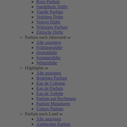
Rose Parfum
Sandelholz Düfte
Vanille Parfum
Veilchen Düfte
Vetiver Düfte
Würziges Parfum
Zitrische Düfte
Parfum nach Jahreszeit
Alle anzeigen
Frühlingsdüfte
Herbstdüfte
Sommerdüfte
Winterdüfte
Highlights
Alle anzeigen
Beliebtes Parfum
Eau de Cologne
Eau de Parfum
Eau de Toilette
Parfum auf Rechnung
Parfum Miniaturen
Unisex Parfum
Parfum nach Land
Alle anzeigen
Arabisches Parfum