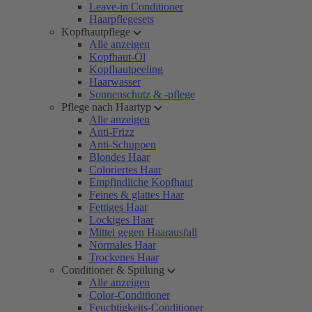
Leave-in Conditioner
Haarpflegesets
Kopfhautpflege
Alle anzeigen
Kopfhaut-Öl
Kopfhautpeeling
Haarwasser
Sonnenschutz & -pflege
Pflege nach Haartyp
Alle anzeigen
Anti-Frizz
Anti-Schuppen
Blondes Haar
Coloriertes Haar
Empfindliche Kopfhaut
Feines & glattes Haar
Fettiges Haar
Lockiges Haar
Mittel gegen Haarausfall
Normales Haar
Trockenes Haar
Conditioner & Spülung
Alle anzeigen
Color-Conditioner
Feuchtigkeits-Conditioner