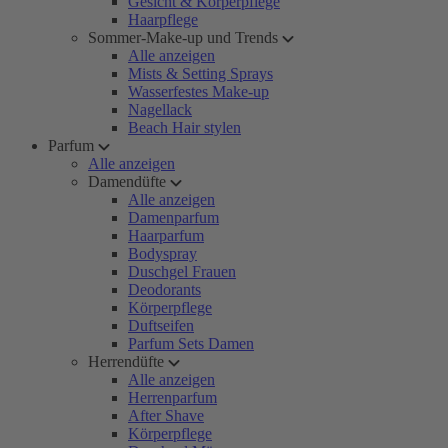
Gesicht & Körperpflege
Haarpflege
Sommer-Make-up und Trends
Alle anzeigen
Mists & Setting Sprays
Wasserfestes Make-up
Nagellack
Beach Hair stylen
Parfum
Alle anzeigen
Damendüfte
Alle anzeigen
Damenparfum
Haarparfum
Bodyspray
Duschgel Frauen
Deodorants
Körperpflege
Duftseifen
Parfum Sets Damen
Herrendüfte
Alle anzeigen
Herrenparfum
After Shave
Körperpflege