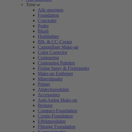
Teint
Alle anzeigen
Foundation
Concealer
Puder
Blush
Highlighter
BB- & CC-Cream
Camouflage Make-up
Color Corrector
Contouring
Contouring Paletten
Fixing Spray & Fixierpuder
Make-up Entferner
Mineralpuder
Primer
Abdeckprodukte
Accessoires
Anti-Aging Make-up
Bronzer
Compact-Foundation
Creme-Foundation
Effektprodukte
Flüssige Foundation
Kompaktpuder