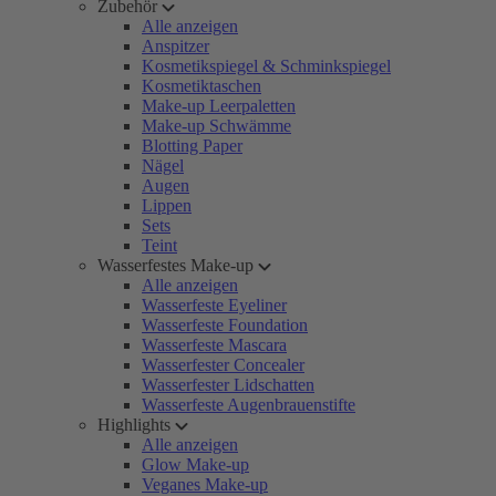
Zubehör
Alle anzeigen
Anspitzer
Kosmetikspiegel & Schminkspiegel
Kosmetiktaschen
Make-up Leerpaletten
Make-up Schwämme
Blotting Paper
Nägel
Augen
Lippen
Sets
Teint
Wasserfestes Make-up
Alle anzeigen
Wasserfeste Eyeliner
Wasserfeste Foundation
Wasserfeste Mascara
Wasserfester Concealer
Wasserfester Lidschatten
Wasserfeste Augenbrauenstifte
Highlights
Alle anzeigen
Glow Make-up
Veganes Make-up