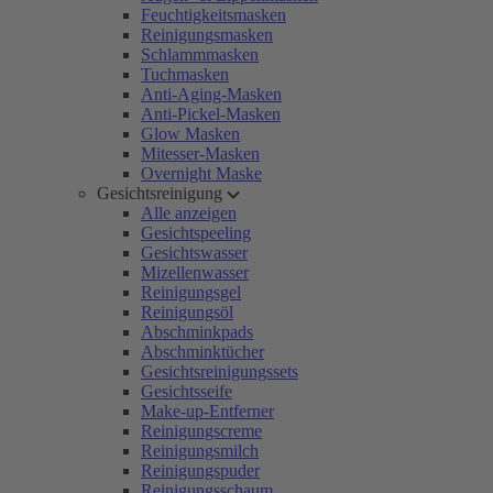
Feuchtigkeitsmasken
Reinigungsmasken
Schlammmasken
Tuchmasken
Anti-Aging-Masken
Anti-Pickel-Masken
Glow Masken
Mitesser-Masken
Overnight Maske
Gesichtsreinigung
Alle anzeigen
Gesichtspeeling
Gesichtswasser
Mizellenwasser
Reinigungsgel
Reinigungsöl
Abschminkpads
Abschminktücher
Gesichtsreinigungssets
Gesichtsseife
Make-up-Entferner
Reinigungscreme
Reinigungsmilch
Reinigungspuder
Reinigungsschaum