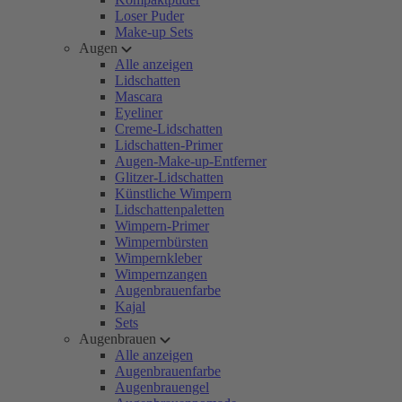
Loser Puder
Make-up Sets
Augen
Alle anzeigen
Lidschatten
Mascara
Eyeliner
Creme-Lidschatten
Lidschatten-Primer
Augen-Make-up-Entferner
Glitzer-Lidschatten
Künstliche Wimpern
Lidschattenpaletten
Wimpern-Primer
Wimpernbürsten
Wimpernkleber
Wimpernzangen
Augenbrauenfarbe
Kajal
Sets
Augenbrauen
Alle anzeigen
Augenbrauenfarbe
Augenbrauengel