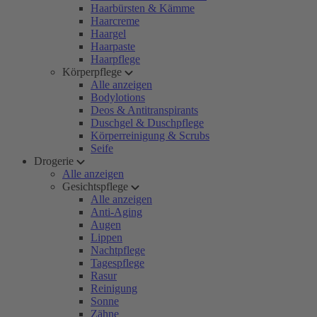
Haarbürsten & Kämme
Haarcreme
Haargel
Haarpaste
Haarpflege
Körperpflege
Alle anzeigen
Bodylotions
Deos & Antitranspirants
Duschgel & Duschpflege
Körperreinigung & Scrubs
Seife
Drogerie
Alle anzeigen
Gesichtspflege
Alle anzeigen
Anti-Aging
Augen
Lippen
Nachtpflege
Tagespflege
Rasur
Reinigung
Sonne
Zähne