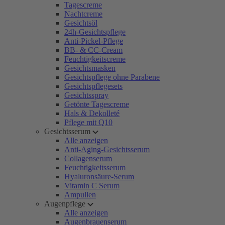
Tagescreme
Nachtcreme
Gesichtsöl
24h-Gesichtspflege
Anti-Pickel-Pflege
BB- & CC-Cream
Feuchtigkeitscreme
Gesichtsmasken
Gesichtspflege ohne Parabene
Gesichtspflegesets
Gesichtsspray
Getönte Tagescreme
Hals & Dekolleté
Pflege mit Q10
Gesichtsserum
Alle anzeigen
Anti-Aging-Gesichtsserum
Collagenserum
Feuchtigkeitsserum
Hyaluronsäure-Serum
Vitamin C Serum
Ampullen
Augenpflege
Alle anzeigen
Augenbrauenserum