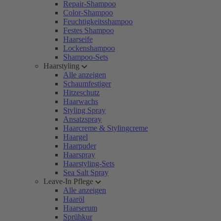
Repair-Shampoo
Color-Shampoo
Feuchtigkeitsshampoo
Festes Shampoo
Haarseife
Lockenshampoo
Shampoo-Sets
Haarstyling
Alle anzeigen
Schaumfestiger
Hitzeschutz
Haarwachs
Styling Spray
Ansatzspray
Haarcreme & Stylingcreme
Haargel
Haarpuder
Haarspray
Haarstyling-Sets
Sea Salt Spray
Leave-In Pflege
Alle anzeigen
Haaröl
Haarserum
Sprühkur