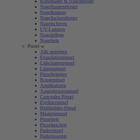
Kunstnägel & Nageldesign
Nagelhautentferner
Nagelknipser
Nagellackentferner
Nagelscheren
UV-Lampen
Nagelpflege
Nagelsets
Pinsel
Alle anzeigen
Foundationpinsel
Lidschattenpinsel
Lippenpinsel
Pinselreiniger
Rougepinsel
Applikatoren
Augenbrauenpinsel
Concealer-Pinsel
Eyelinerpinsel
Highlighter-Pinsel
Maskenpinsel
Pinselsets
Pinseltaschen
Puderpinsel
Puderquasten