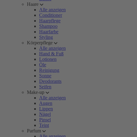
Haare
Alle anzeigen
Conditioner
Haarpflege
Shampoo
Haarfarbe
Styling
Körperpflege
Alle anzeigen
Hand & Fuß
Lotionen
Öle
Reinigung
Sonne
Deodorants
Seifen
Make-up
Alle anzeigen
Augen
Lippen
Nägel
Pinsel
Teint
Parfum
Alle anzeigen