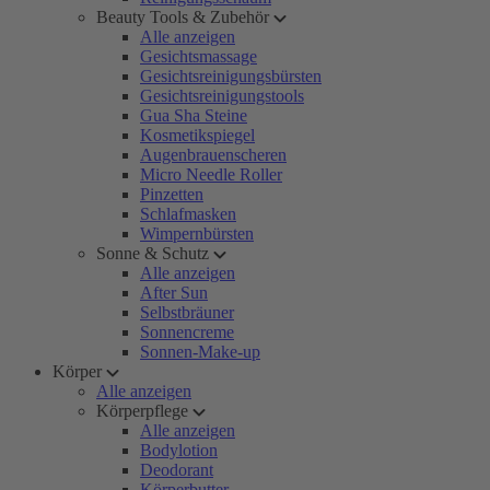
Beauty Tools & Zubehör
Alle anzeigen
Gesichtsmassage
Gesichtsreinigungsbürsten
Gesichtsreinigungstools
Gua Sha Steine
Kosmetikspiegel
Augenbrauenscheren
Micro Needle Roller
Pinzetten
Schlafmasken
Wimpernbürsten
Sonne & Schutz
Alle anzeigen
After Sun
Selbstbräuner
Sonnencreme
Sonnen-Make-up
Körper
Alle anzeigen
Körperpflege
Alle anzeigen
Bodylotion
Deodorant
Körperbutter