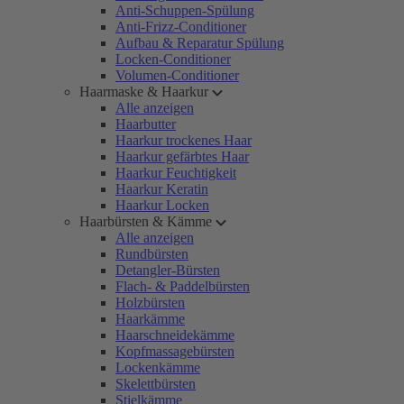
Anti-Schuppen-Spülung
Anti-Frizz-Conditioner
Aufbau & Reparatur Spülung
Locken-Conditioner
Volumen-Conditioner
Haarmaske & Haarkur
Alle anzeigen
Haarbutter
Haarkur trockenes Haar
Haarkur gefärbtes Haar
Haarkur Feuchtigkeit
Haarkur Keratin
Haarkur Locken
Haarbürsten & Kämme
Alle anzeigen
Rundbürsten
Detangler-Bürsten
Flach- & Paddelbürsten
Holzbürsten
Haarkämme
Haarschneidekämme
Kopfmassagebürsten
Lockenkämme
Skelettbürsten
Stielkämme