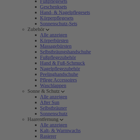
Fußpflegesets
Geschenksets
Hand- & Nagelpflegesets
Körperpflegesets
Sonnenschutz-Sets
Zubehör
Alle anzeigen
Körperbürsten
Massagebürsten
Selbstbräungshandschuhe
Fußpflegezubehör
Hand & Fuß-Schmuck
Nagelpflegezubehör
Peelinghandschuhe
Pflege Accessoires
Waschlappen
Sonne & Schutz
Alle anzeigen
After Sun
Selbstbräuner
Sonnenschutz
Haarentfernung
Alle anzeigen
Kalt- & Warmwachs
Rasierer