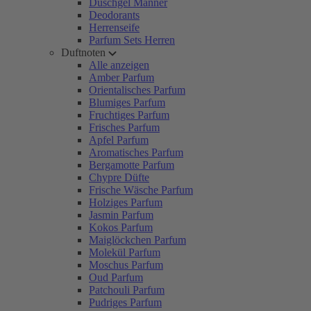
Duschgel Männer
Deodorants
Herrenseife
Parfum Sets Herren
Duftnoten
Alle anzeigen
Amber Parfum
Orientalisches Parfum
Blumiges Parfum
Fruchtiges Parfum
Frisches Parfum
Apfel Parfum
Aromatisches Parfum
Bergamotte Parfum
Chypre Düfte
Frische Wäsche Parfum
Holziges Parfum
Jasmin Parfum
Kokos Parfum
Maiglöckchen Parfum
Molekül Parfum
Moschus Parfum
Oud Parfum
Patchouli Parfum
Pudriges Parfum