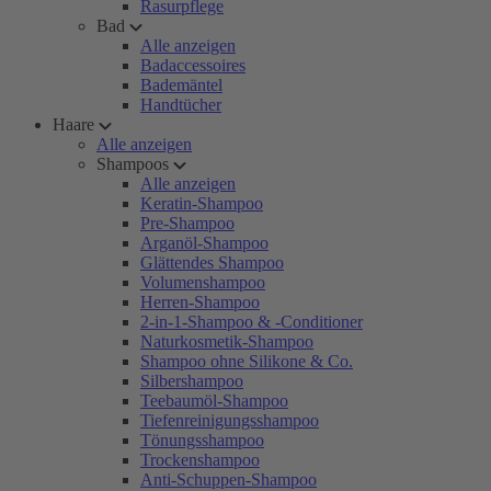
Rasurpflege
Bad
Alle anzeigen
Badaccessoires
Bademäntel
Handtücher
Haare
Alle anzeigen
Shampoos
Alle anzeigen
Keratin-Shampoo
Pre-Shampoo
Arganöl-Shampoo
Glättendes Shampoo
Volumenshampoo
Herren-Shampoo
2-in-1-Shampoo & -Conditioner
Naturkosmetik-Shampoo
Shampoo ohne Silikone & Co.
Silbershampoo
Teebaumöl-Shampoo
Tiefenreinigungsshampoo
Tönungsshampoo
Trockenshampoo
Anti-Schuppen-Shampoo