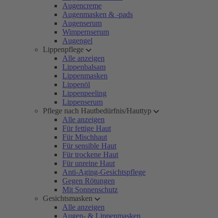
Augencreme
Augenmasken & -pads
Augenserum
Wimpernserum
Augengel
Lippenpflege
Alle anzeigen
Lippenbalsam
Lippenmasken
Lippenöl
Lippenpeeling
Lippenserum
Pflege nach Hautbedürfnis/Hauttyp
Alle anzeigen
Für fettige Haut
Für Mischhaut
Für sensible Haut
Für trockene Haut
Für unreine Haut
Anti-Aging-Gesichtspflege
Gegen Rötungen
Mit Sonnenschutz
Gesichtsmasken
Alle anzeigen
Augen- & Lippenmasken