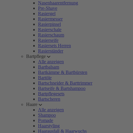
Nasenhaarentfernung
Pre-Shave
Rasiergel
Rasiermesser
Rasierpinsel
Rasierschale
Rasierschaum
Rasierseife
Rasiersets Herren
Rasierständer
Bartpflege
Alle anzeigen
Bartbalsam
Bartkämme & Bartbürsten
Bartöle
Bartschneider & Barttrimmer
Bartseife & Bartshampoo
Bartpflegesets
Bartscheren
Haare
Alle anzeigen
Shampoo
Pomade
Haarstyling
Haarausfall & Haarwuchs