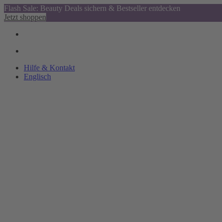
Flash Sale: Beauty Deals sichern & Bestseller entdecken
Jetzt shoppen
Hilfe & Kontakt
Englisch