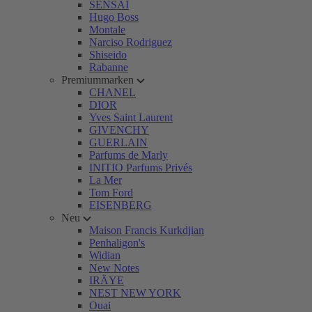
SENSAI
Hugo Boss
Montale
Narciso Rodriguez
Shiseido
Rabanne
Premiummarken
CHANEL
DIOR
Yves Saint Laurent
GIVENCHY
GUERLAIN
Parfums de Marly
INITIO Parfums Privés
La Mer
Tom Ford
EISENBERG
Neu
Maison Francis Kurkdjian
Penhaligon's
Widian
New Notes
IRÄYE
NEST NEW YORK
Ouai