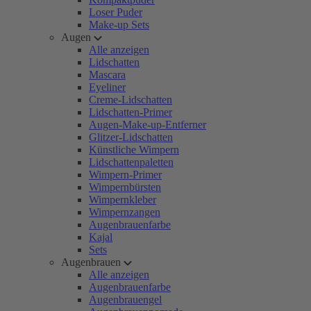
Loser Puder
Make-up Sets
Augen
Alle anzeigen
Lidschatten
Mascara
Eyeliner
Creme-Lidschatten
Lidschatten-Primer
Augen-Make-up-Entferner
Glitzer-Lidschatten
Künstliche Wimpern
Lidschattenpaletten
Wimpern-Primer
Wimpernbürsten
Wimpernkleber
Wimpernzangen
Augenbrauenfarbe
Kajal
Sets
Augenbrauen
Alle anzeigen
Augenbrauenfarbe
Augenbrauengel