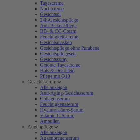
Tagescreme
Nachtcreme
Gesichtsöl
24h-Gesichtspflege
Anti-Pickel-Pflege
BB- & CC-Cream
Feuchtigkeitscreme
Gesichtsmasken
Gesichtspflege ohne Parabene
Gesichtspflegesets
Gesichtsspray
Getönte Tagescreme
Hals & Dekolleté
Pflege mit Q10
Gesichtsserum
Alle anzeigen
Anti-Aging-Gesichtsserum
Collagenserum
Feuchtigkeitsserum
Hyaluronsäure-Serum
Vitamin C Serum
Ampullen
Augenpflege
Alle anzeigen
Augenbrauenserum