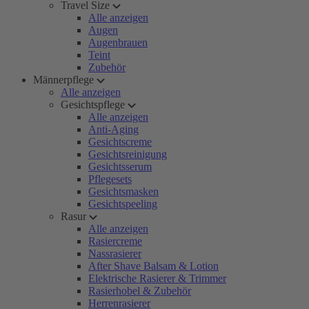
Travel Size
Alle anzeigen
Augen
Augenbrauen
Teint
Zubehör
Männerpflege
Alle anzeigen
Gesichtspflege
Alle anzeigen
Anti-Aging
Gesichtscreme
Gesichtsreinigung
Gesichtsserum
Pflegesets
Gesichtsmasken
Gesichtspeeling
Rasur
Alle anzeigen
Rasiercreme
Nassrasierer
After Shave Balsam & Lotion
Elektrische Rasierer & Trimmer
Rasierhobel & Zubehör
Herrenrasierer