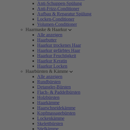
Anti-Schuppen-Spülung
Anti-Frizz-Conditioner
Aufbau & Reparatur Spülung
Locken-Conditioner
Volumen-Conditioner
Haarmaske & Haarkur
Alle anzeigen
Haarbutter
Haarkur trockenes Haar
Haarkur gefärbtes Haar
Haarkur Feuchtigkeit
Haarkur Keratin
Haarkur Locken
Haarbürsten & Kämme
Alle anzeigen
Rundbürsten
Detangler-Bürsten
Flach- & Paddelbürsten
Holzbürsten
Haarkämme
Haarschneidekämme
Kopfmassagebürsten
Lockenkämme
Skelettbürsten
Stielkämme