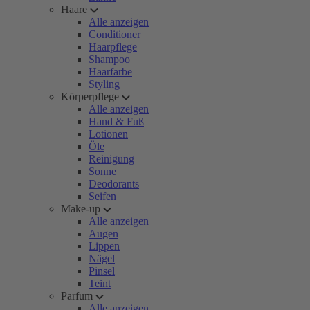
Haare
Alle anzeigen
Conditioner
Haarpflege
Shampoo
Haarfarbe
Styling
Körperpflege
Alle anzeigen
Hand & Fuß
Lotionen
Öle
Reinigung
Sonne
Deodorants
Seifen
Make-up
Alle anzeigen
Augen
Lippen
Nägel
Pinsel
Teint
Parfum
Alle anzeigen