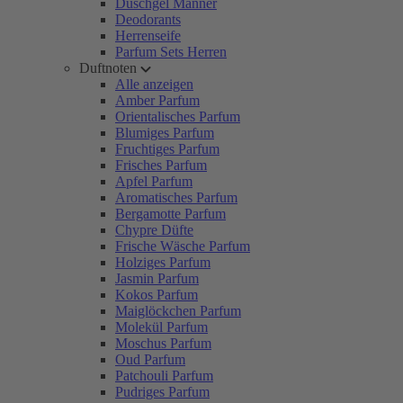
Duschgel Männer
Deodorants
Herrenseife
Parfum Sets Herren
Duftnoten
Alle anzeigen
Amber Parfum
Orientalisches Parfum
Blumiges Parfum
Fruchtiges Parfum
Frisches Parfum
Apfel Parfum
Aromatisches Parfum
Bergamotte Parfum
Chypre Düfte
Frische Wäsche Parfum
Holziges Parfum
Jasmin Parfum
Kokos Parfum
Maiglöckchen Parfum
Molekül Parfum
Moschus Parfum
Oud Parfum
Patchouli Parfum
Pudriges Parfum