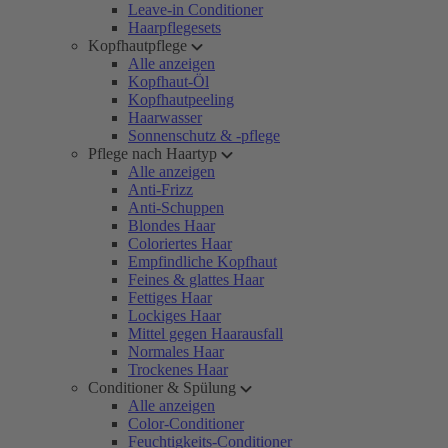
Leave-in Conditioner
Haarpflegesets
Kopfhautpflege
Alle anzeigen
Kopfhaut-Öl
Kopfhautpeeling
Haarwasser
Sonnenschutz & -pflege
Pflege nach Haartyp
Alle anzeigen
Anti-Frizz
Anti-Schuppen
Blondes Haar
Coloriertes Haar
Empfindliche Kopfhaut
Feines & glattes Haar
Fettiges Haar
Lockiges Haar
Mittel gegen Haarausfall
Normales Haar
Trockenes Haar
Conditioner & Spülung
Alle anzeigen
Color-Conditioner
Feuchtigkeits-Conditioner