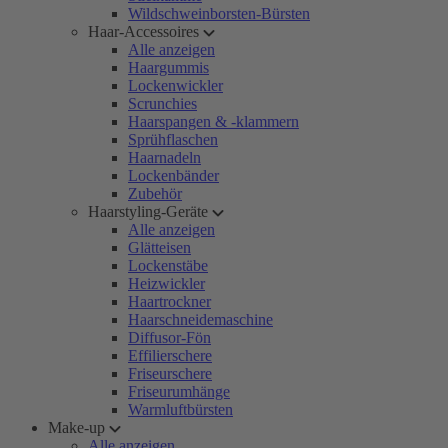
Wildschweinborsten-Bürsten
Haar-Accessoires
Alle anzeigen
Haargummis
Lockenwickler
Scrunchies
Haarspangen & -klammern
Sprühflaschen
Haarnadeln
Lockenbänder
Zubehör
Haarstyling-Geräte
Alle anzeigen
Glätteisen
Lockenstäbe
Heizwickler
Haartrockner
Haarschneidemaschine
Diffusor-Fön
Effilierschere
Friseurschere
Friseurumhänge
Warmluftbürsten
Make-up
Alle anzeigen