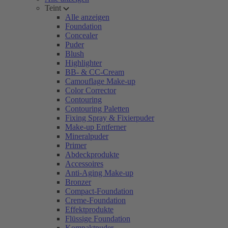
Teint
Alle anzeigen
Foundation
Concealer
Puder
Blush
Highlighter
BB- & CC-Cream
Camouflage Make-up
Color Corrector
Contouring
Contouring Paletten
Fixing Spray & Fixierpuder
Make-up Entferner
Mineralpuder
Primer
Abdeckprodukte
Accessoires
Anti-Aging Make-up
Bronzer
Compact-Foundation
Creme-Foundation
Effektprodukte
Flüssige Foundation
Kompaktpuder