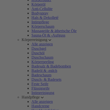
Körperöl
Anti-Cellulite
Bodyspray
Hals & Dekolleté
Intimpflege
Körperschaum
Massageöle & ätherische Öle
Sauna-Öl & -Aufguss
Körperreinigung
Alle anzeigen
Duschgel
Duschöl
Duschschaum
Körperpeeling
Badesalz & Badebomben
Badeöl & -milch
Badeschaum
Dusch- & Badesets
Feste Seife
Flüssigseife
Intimreinigung
Handpflege
Alle anzeigen
Handcreme