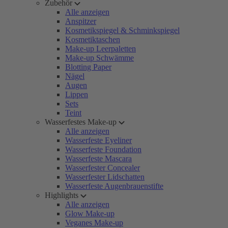
Zubehör
Alle anzeigen
Anspitzer
Kosmetikspiegel & Schminkspiegel
Kosmetiktaschen
Make-up Leerpaletten
Make-up Schwämme
Blotting Paper
Nägel
Augen
Lippen
Sets
Teint
Wasserfestes Make-up
Alle anzeigen
Wasserfeste Eyeliner
Wasserfeste Foundation
Wasserfeste Mascara
Wasserfester Concealer
Wasserfester Lidschatten
Wasserfeste Augenbrauenstifte
Highlights
Alle anzeigen
Glow Make-up
Veganes Make-up