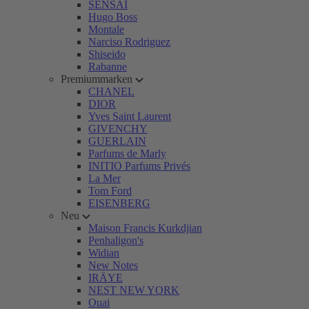
SENSAI
Hugo Boss
Montale
Narciso Rodriguez
Shiseido
Rabanne
Premiummarken
CHANEL
DIOR
Yves Saint Laurent
GIVENCHY
GUERLAIN
Parfums de Marly
INITIO Parfums Privés
La Mer
Tom Ford
EISENBERG
Neu
Maison Francis Kurkdjian
Penhaligon's
Widian
New Notes
IRÄYE
NEST NEW YORK
Ouai