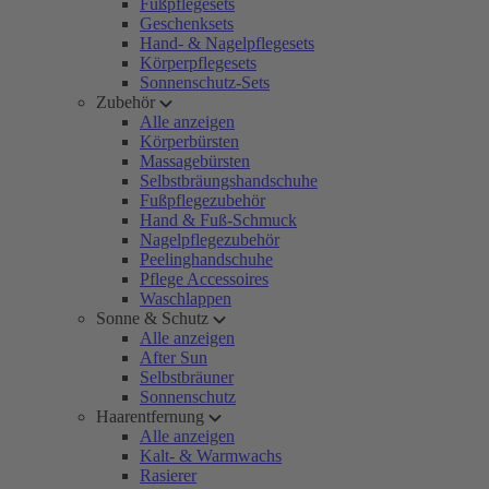
Fußpflegesets
Geschenksets
Hand- & Nagelpflegesets
Körperpflegesets
Sonnenschutz-Sets
Zubehör
Alle anzeigen
Körperbürsten
Massagebürsten
Selbstbräungshandschuhe
Fußpflegezubehör
Hand & Fuß-Schmuck
Nagelpflegezubehör
Peelinghandschuhe
Pflege Accessoires
Waschlappen
Sonne & Schutz
Alle anzeigen
After Sun
Selbstbräuner
Sonnenschutz
Haarentfernung
Alle anzeigen
Kalt- & Warmwachs
Rasierer