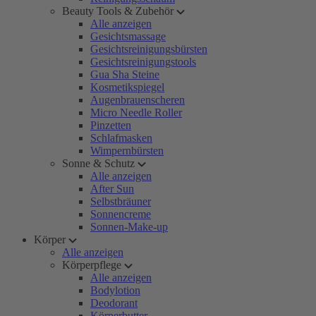
Beauty Tools & Zubehör
Alle anzeigen
Gesichtsmassage
Gesichtsreinigungsbürsten
Gesichtsreinigungstools
Gua Sha Steine
Kosmetikspiegel
Augenbrauenscheren
Micro Needle Roller
Pinzetten
Schlafmasken
Wimpernbürsten
Sonne & Schutz
Alle anzeigen
After Sun
Selbstbräuner
Sonnencreme
Sonnen-Make-up
Körper
Alle anzeigen
Körperpflege
Alle anzeigen
Bodylotion
Deodorant
Körperbutter