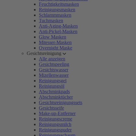
Feuchtigkeitsmasken
Reinigungsmasken
Schlammmasken
Tuchmasken
Anti-Aging-Masken
Anti-Pickel-Masken
Glow Masken
Mitesser-Masken
Overnight Maske
Gesichtsreinigung
Alle anzeigen
Gesichtspeeling
Gesichtswasser
Mizellenwasser
Reinigungsgel
Reinigungsöl
Abschminkpads
Abschminktücher
Gesichtsreinigungssets
Gesichtsseife
Make-up-Entferner
Reinigungscreme
Reinigungsmilch
Reinigungspuder
Reinigungsschaum