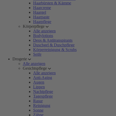
Haarbürsten & Kämme
Haarcreme
Haargel
Haarpaste
Haarpflege
Körperpflege
Alle anzeigen
Bodylotions
Deos & Antitranspirants
Duschgel & Duschpflege
Körperreinigung & Scrubs
Seife
Drogerie
Alle anzeigen
Gesichtspflege
Alle anzeigen
Anti-Aging
Augen
Lippen
Nachtpflege
Tagespflege
Rasur
Reinigung
Sonne
Zähne