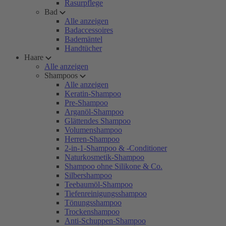
Rasurpflege
Bad
Alle anzeigen
Badaccessoires
Bademäntel
Handtücher
Haare
Alle anzeigen
Shampoos
Alle anzeigen
Keratin-Shampoo
Pre-Shampoo
Arganöl-Shampoo
Glättendes Shampoo
Volumenshampoo
Herren-Shampoo
2-in-1-Shampoo & -Conditioner
Naturkosmetik-Shampoo
Shampoo ohne Silikone & Co.
Silbershampoo
Teebaumöl-Shampoo
Tiefenreinigungsshampoo
Tönungsshampoo
Trockenshampoo
Anti-Schuppen-Shampoo