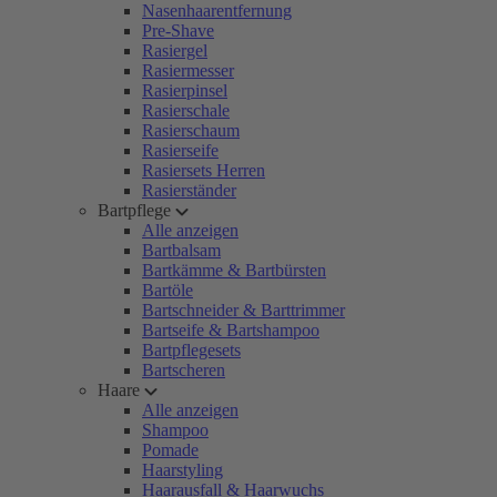
Nasenhaarentfernung
Pre-Shave
Rasiergel
Rasiermesser
Rasierpinsel
Rasierschale
Rasierschaum
Rasierseife
Rasiersets Herren
Rasierständer
Bartpflege
Alle anzeigen
Bartbalsam
Bartkämme & Bartbürsten
Bartöle
Bartschneider & Barttrimmer
Bartseife & Bartshampoo
Bartpflegesets
Bartscheren
Haare
Alle anzeigen
Shampoo
Pomade
Haarstyling
Haarausfall & Haarwuchs