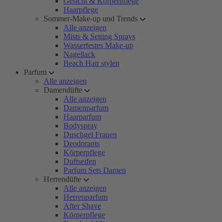
Gesicht & Körperpflege
Haarpflege
Sommer-Make-up und Trends
Alle anzeigen
Mists & Setting Sprays
Wasserfestes Make-up
Nagellack
Beach Hair stylen
Parfum
Alle anzeigen
Damendüfte
Alle anzeigen
Damenparfum
Haarparfum
Bodyspray
Duschgel Frauen
Deodorants
Körperpflege
Duftseifen
Parfum Sets Damen
Herrendüfte
Alle anzeigen
Herrenparfum
After Shave
Körperpflege