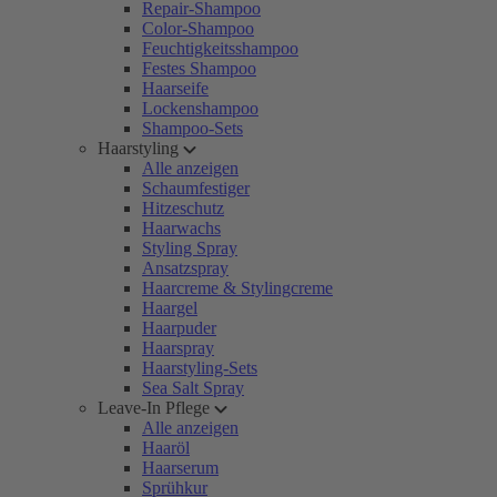
Repair-Shampoo
Color-Shampoo
Feuchtigkeitsshampoo
Festes Shampoo
Haarseife
Lockenshampoo
Shampoo-Sets
Haarstyling
Alle anzeigen
Schaumfestiger
Hitzeschutz
Haarwachs
Styling Spray
Ansatzspray
Haarcreme & Stylingcreme
Haargel
Haarpuder
Haarspray
Haarstyling-Sets
Sea Salt Spray
Leave-In Pflege
Alle anzeigen
Haaröl
Haarserum
Sprühkur