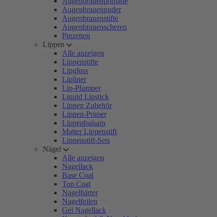
Augenbrauenpomade
Augenbrauenpuder
Augenbrauenstifte
Augenbrauenscheren
Pinzetten
Lippen
Alle anzeigen
Lippenstifte
Lipgloss
Lipliner
Lip-Plumper
Liquid Lipstick
Lippen Zubehör
Lippen-Primer
Lippenbalsam
Matter Lippenstift
Lippenstift-Sets
Nägel
Alle anzeigen
Nagellack
Base Coat
Top Coat
Nagelhärter
Nagelfeilen
Gel Nagellack