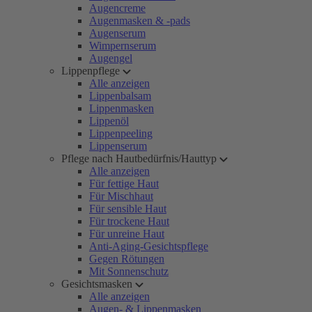
Augencreme
Augenmasken & -pads
Augenserum
Wimpernserum
Augengel
Lippenpflege
Alle anzeigen
Lippenbalsam
Lippenmasken
Lippenöl
Lippenpeeling
Lippenserum
Pflege nach Hautbedürfnis/Hauttyp
Alle anzeigen
Für fettige Haut
Für Mischhaut
Für sensible Haut
Für trockene Haut
Für unreine Haut
Anti-Aging-Gesichtspflege
Gegen Rötungen
Mit Sonnenschutz
Gesichtsmasken
Alle anzeigen
Augen- & Lippenmasken