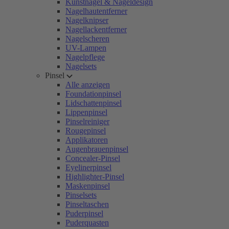
Kunstnägel & Nageldesign
Nagelhautentferner
Nagelknipser
Nagellackentferner
Nagelscheren
UV-Lampen
Nagelpflege
Nagelsets
Pinsel
Alle anzeigen
Foundationpinsel
Lidschattenpinsel
Lippenpinsel
Pinselreiniger
Rougepinsel
Applikatoren
Augenbrauenpinsel
Concealer-Pinsel
Eyelinerpinsel
Highlighter-Pinsel
Maskenpinsel
Pinselsets
Pinseltaschen
Puderpinsel
Puderquasten