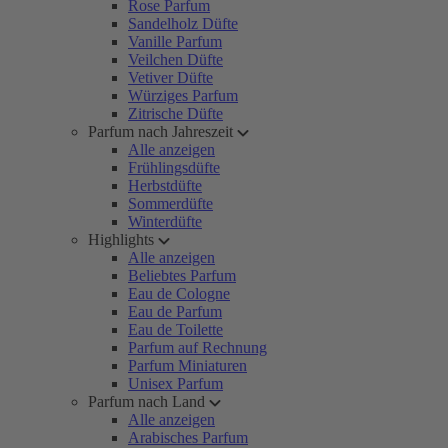
Rose Parfum
Sandelholz Düfte
Vanille Parfum
Veilchen Düfte
Vetiver Düfte
Würziges Parfum
Zitrische Düfte
Parfum nach Jahreszeit
Alle anzeigen
Frühlingsdüfte
Herbstdüfte
Sommerdüfte
Winterdüfte
Highlights
Alle anzeigen
Beliebtes Parfum
Eau de Cologne
Eau de Parfum
Eau de Toilette
Parfum auf Rechnung
Parfum Miniaturen
Unisex Parfum
Parfum nach Land
Alle anzeigen
Arabisches Parfum