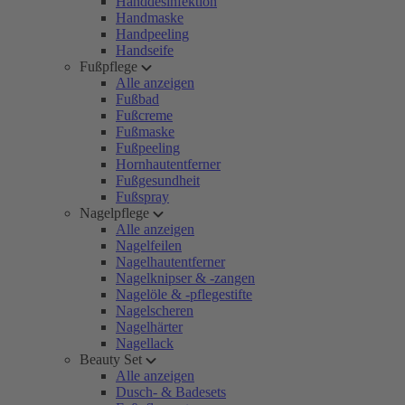
Handdesinfektion
Handmaske
Handpeeling
Handseife
Fußpflege
Alle anzeigen
Fußbad
Fußcreme
Fußmaske
Fußpeeling
Hornhautentferner
Fußgesundheit
Fußspray
Nagelpflege
Alle anzeigen
Nagelfeilen
Nagelhautentferner
Nagelknipser & -zangen
Nagelöle & -pflegestifte
Nagelscheren
Nagelhärter
Nagellack
Beauty Set
Alle anzeigen
Dusch- & Badesets