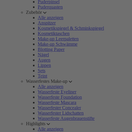
Puderpinsel
Puderquasten
Zubehör
Alle anzeigen
Anspitzer
Kosmetikspiegel & Schminkspiegel
Kosmetiktaschen
Make-up Leerpaletten
Make-up Schwämme
Blotting Paper
Nägel
Augen
Lippen
Sets
Teint
Wasserfestes Make-up
Alle anzeigen
Wasserfeste Eyeliner
Wasserfeste Foundation
Wasserfeste Mascara
Wasserfester Concealer
Wasserfester Lidschatten
Wasserfeste Augenbrauenstifte
Highlights
Alle anzeigen