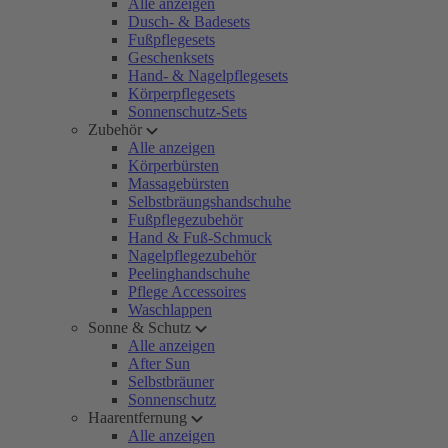
Alle anzeigen
Dusch- & Badesets
Fußpflegesets
Geschenksets
Hand- & Nagelpflegesets
Körperpflegesets
Sonnenschutz-Sets
Zubehör
Alle anzeigen
Körperbürsten
Massagebürsten
Selbstbräungshandschuhe
Fußpflegezubehör
Hand & Fuß-Schmuck
Nagelpflegezubehör
Peelinghandschuhe
Pflege Accessoires
Waschlappen
Sonne & Schutz
Alle anzeigen
After Sun
Selbstbräuner
Sonnenschutz
Haarentfernung
Alle anzeigen