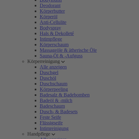
Deodorant
Körperbutter
Körperöl
Anti-Cellulite
Bodyspray
Hals & Dekolleté
Intimpflege
Körperschaum
Massageöle & ätherische Öle
Sauna-Öl & -Aufguss
Körperreinigung
Alle anzeigen
Duschgel
Duschöl
Duschschaum
Körperpeeling
Badesalz & Badebomben
Badeöl & -milch
Badeschaum
Dusch- & Badesets
Feste Seife
Flüssigseife
Intimreinigung
Handpflege