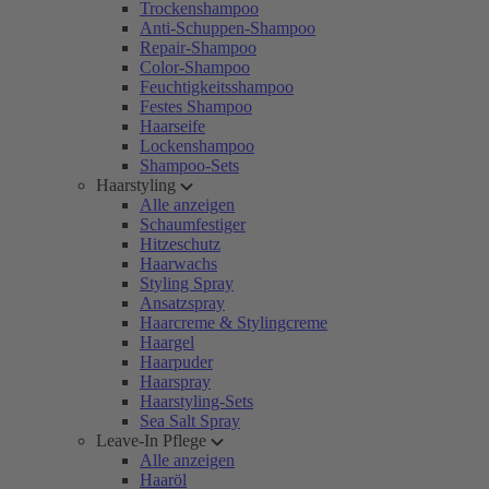
Trockenshampoo
Anti-Schuppen-Shampoo
Repair-Shampoo
Color-Shampoo
Feuchtigkeitsshampoo
Festes Shampoo
Haarseife
Lockenshampoo
Shampoo-Sets
Haarstyling
Alle anzeigen
Schaumfestiger
Hitzeschutz
Haarwachs
Styling Spray
Ansatzspray
Haarcreme & Stylingcreme
Haargel
Haarpuder
Haarspray
Haarstyling-Sets
Sea Salt Spray
Leave-In Pflege
Alle anzeigen
Haaröl