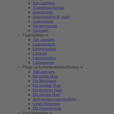
Alle anzeigen
Augenbrauenserum
Augencreme
Augenmasken & -pads
Augenserum
Wimpernserum
Augengel
Lippenpflege
Alle anzeigen
Lippenbalsam
Lippenmasken
Lippenöl
Lippenpeeling
Lippenserum
Pflege nach Hautbedürfnis/Hauttyp
Alle anzeigen
Für fettige Haut
Für Mischhaut
Für sensible Haut
Für trockene Haut
Für unreine Haut
Anti-Aging-Gesichtspflege
Gegen Rötungen
Mit Sonnenschutz
Gesichtsmasken