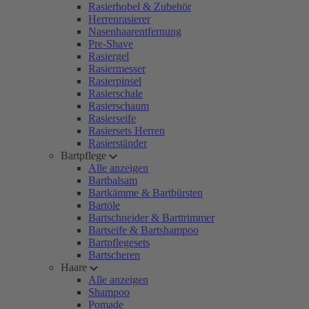
Rasierhobel & Zubehör
Herrenrasierer
Nasenhaarentfernung
Pre-Shave
Rasiergel
Rasiermesser
Rasierpinsel
Rasierschale
Rasierschaum
Rasierseife
Rasiersets Herren
Rasierständer
Bartpflege
Alle anzeigen
Bartbalsam
Bartkämme & Bartbürsten
Bartöle
Bartschneider & Barttrimmer
Bartseife & Bartshampoo
Bartpflegesets
Bartscheren
Haare
Alle anzeigen
Shampoo
Pomade