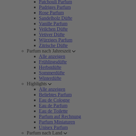
Patchouli Parfum
Pudriges Parfum
Rose Parfum
Sandelholz Düfte
Vanille Parfum
Veilchen Düfte
Vetiver Düfte
Würziges Parfum
Zitrische Düfte
Parfum nach Jahreszeit
Alle anzeigen
Frühlingsdüfte
Herbstdüfte
Sommerdüfte
Winterdüfte
Highlights
Alle anzeigen
Beliebtes Parfum
Eau de Cologne
Eau de Parfum
Eau de Toilette
Parfum auf Rechnung
Parfum Miniaturen
Unisex Parfum
Parfum nach Land