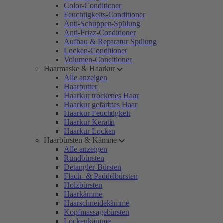
Color-Conditioner
Feuchtigkeits-Conditioner
Anti-Schuppen-Spülung
Anti-Frizz-Conditioner
Aufbau & Reparatur Spülung
Locken-Conditioner
Volumen-Conditioner
Haarmaske & Haarkur
Alle anzeigen
Haarbutter
Haarkur trockenes Haar
Haarkur gefärbtes Haar
Haarkur Feuchtigkeit
Haarkur Keratin
Haarkur Locken
Haarbürsten & Kämme
Alle anzeigen
Rundbürsten
Detangler-Bürsten
Flach- & Paddelbürsten
Holzbürsten
Haarkämme
Haarschneidekämme
Kopfmassagebürsten
Lockenkämme