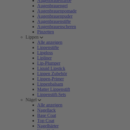
Augenbrauenfarbe
Augenbrauengel
Augenbrauenpomade
Augenbrauenpuder
Augenbrauenstifte
Augenbrauenscheren
Pinzetten
Lippen
Alle anzeigen
Lippenstifte
Lipgloss
Lipliner
Lip-Plumper
Liquid Lipstick
Lippen Zubehör
Lippen-Primer
Lippenbalsam
Matter Lippenstift
Lippenstift-Sets
Nägel
Alle anzeigen
Nagellack
Base Coat
Top Coat
Nagelhärter