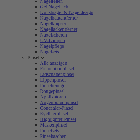
Nagelfeilen
Gel Nagellack
Kunstnägel & Nageldesign
Nagelhautentferner
Nagelknipser
Nagellackentferner
Nagelscheren
UV-Lampen
Nagelpflege
Nagelsets
Pinsel
Alle anzeigen
Foundationpinsel
Lidschattenpinsel
Lippenpinsel
Pinselreiniger
Rougepinsel
Applikatoren
Augenbrauenpinsel
Concealer-Pinsel
Eyelinerpinsel
Highlighter-Pinsel
Maskenpinsel
Pinselsets
Pinseltaschen