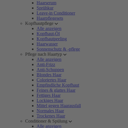
Haarserum
Sprühkur
Leave-in Conditioner
Haarpflegesets
Kopfhautpflege
Alle anzeigen
Kopfhaut-Öl
Kopfhautpeeling
Haarwasser
Sonnenschutz & -pflege
Pflege nach Haartyp
Alle anzeigen
Anti-Frizz
Anti-Schuppen
Blondes Haar
Coloriertes Haar
Empfindliche Kopfhaut
Feines & glattes Haar
Fettiges Haar
Lockiges Haar
Mittel gegen Haarausfall
Normales Haar
Trockenes Haar
Conditioner & Spülung
Alle anzeigen