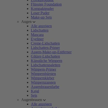
Flüssige Foundation
Kompaktpuder
Loser Puder
Make-up Sets
Augen
Alle anzeigen
Lidschatten
Mascara
Eyeliner
Creme-Lidschatten
Lidschatten-Primer
Augen-Make-up-Entferner
Glitzer-Lidschatten
Künstliche Wimpern
Lidschattenpaletten
Wimpern-Primer
Wimpernbürsten
Wimpernkleber
Wimpernzangen
Augenbrauenfarbe
Kajal
Sets
Augenbrauen
Alle anzeigen