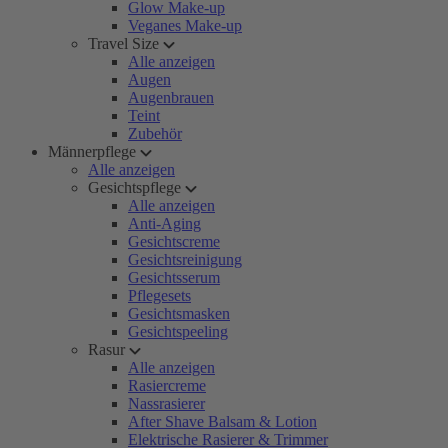
Glow Make-up
Veganes Make-up
Travel Size
Alle anzeigen
Augen
Augenbrauen
Teint
Zubehör
Männerpflege
Alle anzeigen
Gesichtspflege
Alle anzeigen
Anti-Aging
Gesichtscreme
Gesichtsreinigung
Gesichtsserum
Pflegesets
Gesichtsmasken
Gesichtspeeling
Rasur
Alle anzeigen
Rasiercreme
Nassrasierer
After Shave Balsam & Lotion
Elektrische Rasierer & Trimmer