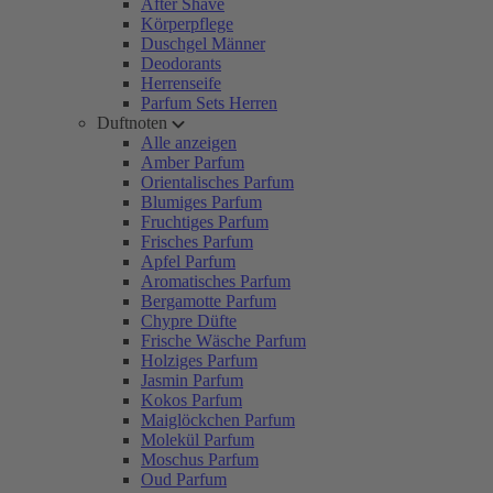
After Shave
Körperpflege
Duschgel Männer
Deodorants
Herrenseife
Parfum Sets Herren
Duftnoten
Alle anzeigen
Amber Parfum
Orientalisches Parfum
Blumiges Parfum
Fruchtiges Parfum
Frisches Parfum
Apfel Parfum
Aromatisches Parfum
Bergamotte Parfum
Chypre Düfte
Frische Wäsche Parfum
Holziges Parfum
Jasmin Parfum
Kokos Parfum
Maiglöckchen Parfum
Molekül Parfum
Moschus Parfum
Oud Parfum