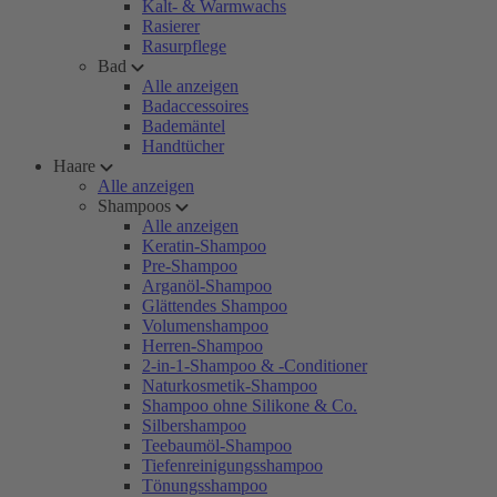
Kalt- & Warmwachs
Rasierer
Rasurpflege
Bad
Alle anzeigen
Badaccessoires
Bademäntel
Handtücher
Haare
Alle anzeigen
Shampoos
Alle anzeigen
Keratin-Shampoo
Pre-Shampoo
Arganöl-Shampoo
Glättendes Shampoo
Volumenshampoo
Herren-Shampoo
2-in-1-Shampoo & -Conditioner
Naturkosmetik-Shampoo
Shampoo ohne Silikone & Co.
Silbershampoo
Teebaumöl-Shampoo
Tiefenreinigungsshampoo
Tönungsshampoo