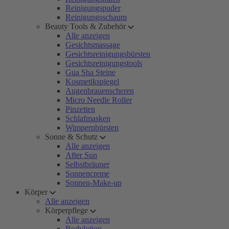
Reinigungspuder
Reinigungsschaum
Beauty Tools & Zubehör
Alle anzeigen
Gesichtsmassage
Gesichtsreinigungsbürsten
Gesichtsreinigungstools
Gua Sha Steine
Kosmetikspiegel
Augenbrauenscheren
Micro Needle Roller
Pinzetten
Schlafmasken
Wimpernbürsten
Sonne & Schutz
Alle anzeigen
After Sun
Selbstbräuner
Sonnencreme
Sonnen-Make-up
Körper
Alle anzeigen
Körperpflege
Alle anzeigen
Bodylotion