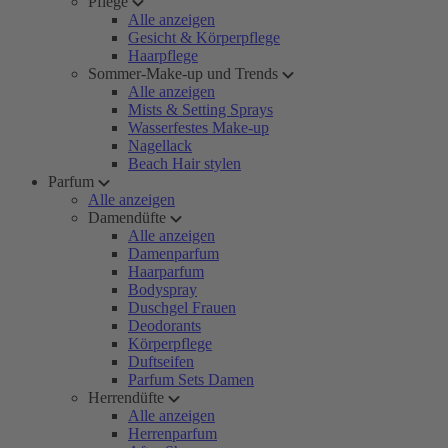
Pflege
Alle anzeigen
Gesicht & Körperpflege
Haarpflege
Sommer-Make-up und Trends
Alle anzeigen
Mists & Setting Sprays
Wasserfestes Make-up
Nagellack
Beach Hair stylen
Parfum
Alle anzeigen
Damendüfte
Alle anzeigen
Damenparfum
Haarparfum
Bodyspray
Duschgel Frauen
Deodorants
Körperpflege
Duftseifen
Parfum Sets Damen
Herrendüfte
Alle anzeigen
Herrenparfum