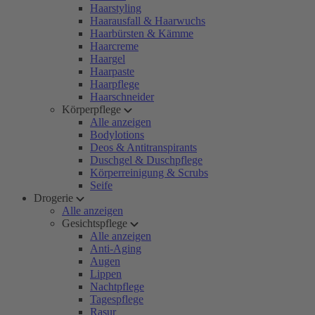
Haarstyling
Haarausfall & Haarwuchs
Haarbürsten & Kämme
Haarcreme
Haargel
Haarpaste
Haarpflege
Haarschneider
Körperpflege
Alle anzeigen
Bodylotions
Deos & Antitranspirants
Duschgel & Duschpflege
Körperreinigung & Scrubs
Seife
Drogerie
Alle anzeigen
Gesichtspflege
Alle anzeigen
Anti-Aging
Augen
Lippen
Nachtpflege
Tagespflege
Rasur