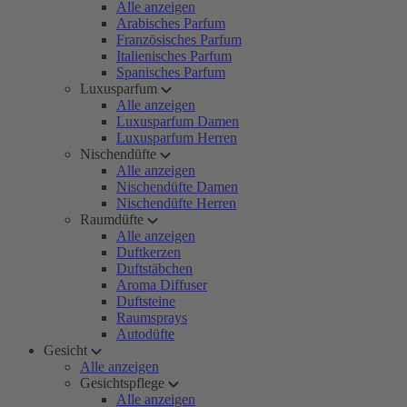
Alle anzeigen
Arabisches Parfum
Französisches Parfum
Italienisches Parfum
Spanisches Parfum
Luxusparfum
Alle anzeigen
Luxusparfum Damen
Luxusparfum Herren
Nischendüfte
Alle anzeigen
Nischendüfte Damen
Nischendüfte Herren
Raumdüfte
Alle anzeigen
Duftkerzen
Duftstäbchen
Aroma Diffuser
Duftsteine
Raumsprays
Autodüfte
Gesicht
Alle anzeigen
Gesichtspflege
Alle anzeigen