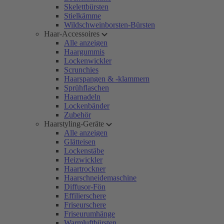
Skelettbürsten
Stielkämme
Wildschweinborsten-Bürsten
Haar-Accessoires
Alle anzeigen
Haargummis
Lockenwickler
Scrunchies
Haarspangen & -klammern
Sprühflaschen
Haarnadeln
Lockenbänder
Zubehör
Haarstyling-Geräte
Alle anzeigen
Glätteisen
Lockenstäbe
Heizwickler
Haartrockner
Haarschneidemaschine
Diffusor-Fön
Effilierschere
Friseurschere
Friseurumhänge
Warmluftbürsten