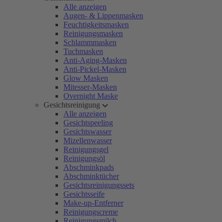
Alle anzeigen
Augen- & Lippenmasken
Feuchtigkeitsmasken
Reinigungsmasken
Schlammmasken
Tuchmasken
Anti-Aging-Masken
Anti-Pickel-Masken
Glow Masken
Mitesser-Masken
Overnight Maske
Gesichtsreinigung
Alle anzeigen
Gesichtspeeling
Gesichtswasser
Mizellenwasser
Reinigungsgel
Reinigungsöl
Abschminkpads
Abschminktücher
Gesichtsreinigungssets
Gesichtsseife
Make-up-Entferner
Reinigungscreme
Reinigungsmilch