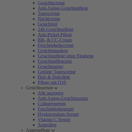
Gesichtscreme
Anti-Aging-Gesichtspflege
Tagescreme
Nachtcreme
Gesichtsöl
24h-Gesichtspflege
Anti-Pickel-Pflege
BB- & CC-Cream
Feuchtigkeitscreme
Gesichtsmasken
Gesichtspflege ohne Parabene
Gesichtspflegesets
Gesichtsspray
Getönte Tagescreme
Hals & Dekolleté
Pflege mit Q10
Gesichtsserum
Alle anzeigen
Anti-Aging-Gesichtsserum
Collagenserum
Feuchtigkeitsserum
Hyaluronsäure-Serum
Vitamin C Serum
Ampullen
Augenpflege