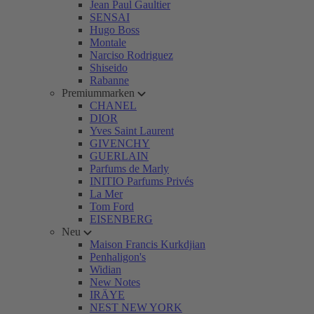
Jean Paul Gaultier
SENSAI
Hugo Boss
Montale
Narciso Rodriguez
Shiseido
Rabanne
Premiummarken
CHANEL
DIOR
Yves Saint Laurent
GIVENCHY
GUERLAIN
Parfums de Marly
INITIO Parfums Privés
La Mer
Tom Ford
EISENBERG
Neu
Maison Francis Kurkdjian
Penhaligon's
Widian
New Notes
IRÄYE
NEST NEW YORK