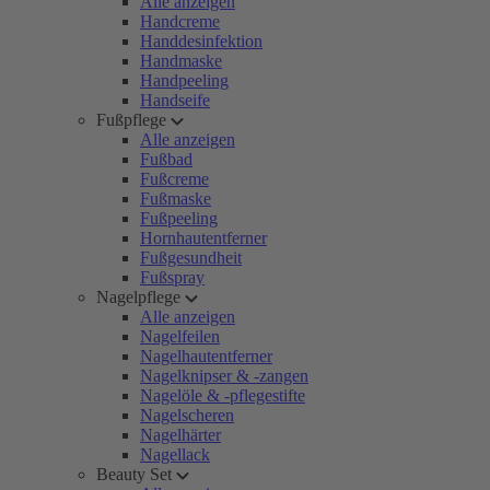
Alle anzeigen
Handcreme
Handdesinfektion
Handmaske
Handpeeling
Handseife
Fußpflege
Alle anzeigen
Fußbad
Fußcreme
Fußmaske
Fußpeeling
Hornhautentferner
Fußgesundheit
Fußspray
Nagelpflege
Alle anzeigen
Nagelfeilen
Nagelhautentferner
Nagelknipser & -zangen
Nagelöle & -pflegestifte
Nagelscheren
Nagelhärter
Nagellack
Beauty Set