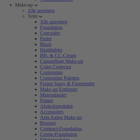
Make-up
Alle anzeigen
Teint
Alle anzeigen
Foundation
Concealer
Puder
Blush
Highlighter
BB- & CC-Cream
Camouflage Make-up
Color Corrector
Contouring
Contouring Paletten
Fixing Spray & Fixierpuder
Make-up Entferner
Mineralpuder
Primer
Abdeckprodukte
Accessoires
Anti-Aging Make-up
Bronzer
Compact-Foundation
Creme-Foundation
Effektprodukte