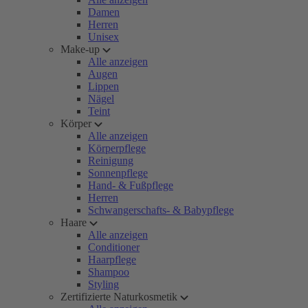
Damen
Herren
Unisex
Make-up
Alle anzeigen
Augen
Lippen
Nägel
Teint
Körper
Alle anzeigen
Körperpflege
Reinigung
Sonnenpflege
Hand- & Fußpflege
Herren
Schwangerschafts- & Babypflege
Haare
Alle anzeigen
Conditioner
Haarpflege
Shampoo
Styling
Zertifizierte Naturkosmetik