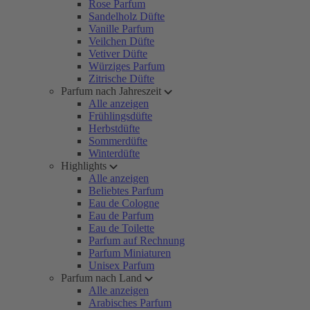
Rose Parfum
Sandelholz Düfte
Vanille Parfum
Veilchen Düfte
Vetiver Düfte
Würziges Parfum
Zitrische Düfte
Parfum nach Jahreszeit
Alle anzeigen
Frühlingsdüfte
Herbstdüfte
Sommerdüfte
Winterdüfte
Highlights
Alle anzeigen
Beliebtes Parfum
Eau de Cologne
Eau de Parfum
Eau de Toilette
Parfum auf Rechnung
Parfum Miniaturen
Unisex Parfum
Parfum nach Land
Alle anzeigen
Arabisches Parfum