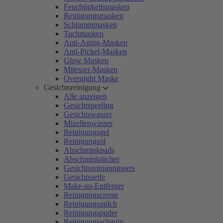
Feuchtigkeitsmasken
Reinigungsmasken
Schlammmasken
Tuchmasken
Anti-Aging-Masken
Anti-Pickel-Masken
Glow Masken
Mitesser-Masken
Overnight Maske
Gesichtsreinigung
Alle anzeigen
Gesichtspeeling
Gesichtswasser
Mizellenwasser
Reinigungsgel
Reinigungsöl
Abschminkpads
Abschminktücher
Gesichtsreinigungssets
Gesichtsseife
Make-up-Entferner
Reinigungscreme
Reinigungsmilch
Reinigungspuder
Reinigungsschaum