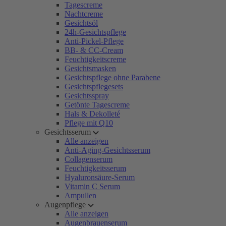
Tagescreme
Nachtcreme
Gesichtsöl
24h-Gesichtspflege
Anti-Pickel-Pflege
BB- & CC-Cream
Feuchtigkeitscreme
Gesichtsmasken
Gesichtspflege ohne Parabene
Gesichtspflegesets
Gesichtsspray
Getönte Tagescreme
Hals & Dekolleté
Pflege mit Q10
Gesichtsserum
Alle anzeigen
Anti-Aging-Gesichtsserum
Collagenserum
Feuchtigkeitsserum
Hyaluronsäure-Serum
Vitamin C Serum
Ampullen
Augenpflege
Alle anzeigen
Augenbrauenserum