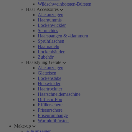
Wildschweinborsten-Bürsten
Haar-Accessoires
Alle anzeigen
Haargummis
Lockenwickler
Scrunchies
Haarspangen & -klammern
Sprühflaschen
Haarnadeln
Lockenbänder
Zubehör
Haarstyling-Geräte
Alle anzeigen
Glätteisen
Lockenstäbe
Heizwickler
Haartrockner
Haarschneidemaschine
Diffusor-Fön
Effilierschere
Friseurschere
Friseurumhänge
Warmluftbürsten
Make-up
Alle anzeigen