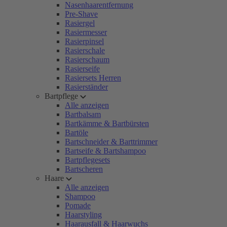
Nasenhaarentfernung
Pre-Shave
Rasiergel
Rasiermesser
Rasierpinsel
Rasierschale
Rasierschaum
Rasierseife
Rasiersets Herren
Rasierständer
Bartpflege
Alle anzeigen
Bartbalsam
Bartkämme & Bartbürsten
Bartöle
Bartschneider & Barttrimmer
Bartseife & Bartshampoo
Bartpflegesets
Bartscheren
Haare
Alle anzeigen
Shampoo
Pomade
Haarstyling
Haarausfall & Haarwuchs