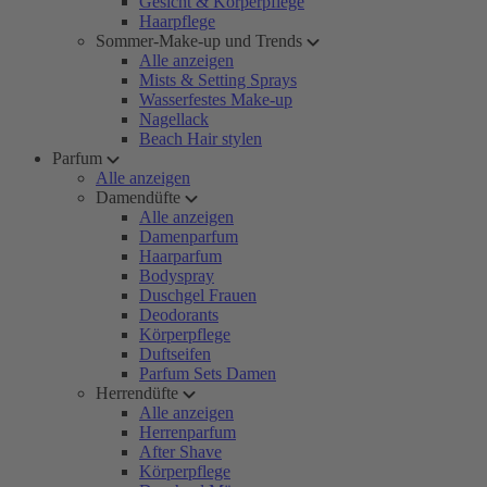
Gesicht & Körperpflege
Haarpflege
Sommer-Make-up und Trends
Alle anzeigen
Mists & Setting Sprays
Wasserfestes Make-up
Nagellack
Beach Hair stylen
Parfum
Alle anzeigen
Damendüfte
Alle anzeigen
Damenparfum
Haarparfum
Bodyspray
Duschgel Frauen
Deodorants
Körperpflege
Duftseifen
Parfum Sets Damen
Herrendüfte
Alle anzeigen
Herrenparfum
After Shave
Körperpflege