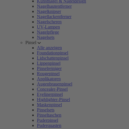
Kunstnägel & Nageldesign
Nagelhautentferner
Nagelknipser
Nagellackentferner
Nagelscheren
UV-Lampen
Nagelpflege
Nagelsets
Pinsel
Alle anzeigen
Foundationpinsel
Lidschattenpinsel
Lippenpinsel
Pinselreiniger
Rougepinsel
Applikatoren
Augenbrauenpinsel
Concealer-Pinsel
Eyelinerpinsel
Highlighter-Pinsel
Maskenpinsel
Pinselsets
Pinseltaschen
Puderpinsel
Puderquasten