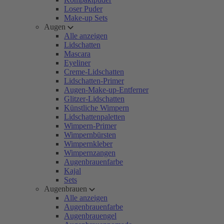
Loser Puder
Make-up Sets
Augen
Alle anzeigen
Lidschatten
Mascara
Eyeliner
Creme-Lidschatten
Lidschatten-Primer
Augen-Make-up-Entferner
Glitzer-Lidschatten
Künstliche Wimpern
Lidschattenpaletten
Wimpern-Primer
Wimpernbürsten
Wimpernkleber
Wimpernzangen
Augenbrauenfarbe
Kajal
Sets
Augenbrauen
Alle anzeigen
Augenbrauenfarbe
Augenbrauengel