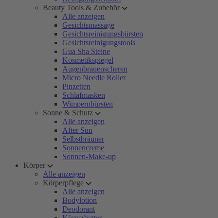
Beauty Tools & Zubehör
Alle anzeigen
Gesichtsmassage
Gesichtsreinigungsbürsten
Gesichtsreinigungstools
Gua Sha Steine
Kosmetikspiegel
Augenbrauenscheren
Micro Needle Roller
Pinzetten
Schlafmasken
Wimpernbürsten
Sonne & Schutz
Alle anzeigen
After Sun
Selbstbräuner
Sonnencreme
Sonnen-Make-up
Körper
Alle anzeigen
Körperpflege
Alle anzeigen
Bodylotion
Deodorant
Körperbutter