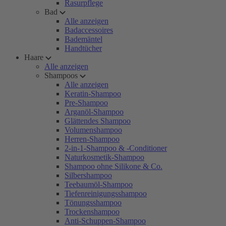
Rasurpflege
Bad
Alle anzeigen
Badaccessoires
Bademäntel
Handtücher
Haare
Alle anzeigen
Shampoos
Alle anzeigen
Keratin-Shampoo
Pre-Shampoo
Arganöl-Shampoo
Glättendes Shampoo
Volumenshampoo
Herren-Shampoo
2-in-1-Shampoo & -Conditioner
Naturkosmetik-Shampoo
Shampoo ohne Silikone & Co.
Silbershampoo
Teebaumöl-Shampoo
Tiefenreinigungsshampoo
Tönungsshampoo
Trockenshampoo
Anti-Schuppen-Shampoo