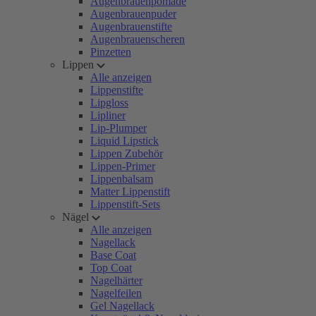
Augenbrauenpomade
Augenbrauenpuder
Augenbrauenstifte
Augenbrauenscheren
Pinzetten
Lippen
Alle anzeigen
Lippenstifte
Lipgloss
Lipliner
Lip-Plumper
Liquid Lipstick
Lippen Zubehör
Lippen-Primer
Lippenbalsam
Matter Lippenstift
Lippenstift-Sets
Nägel
Alle anzeigen
Nagellack
Base Coat
Top Coat
Nagelhärter
Nagelfeilen
Gel Nagellack