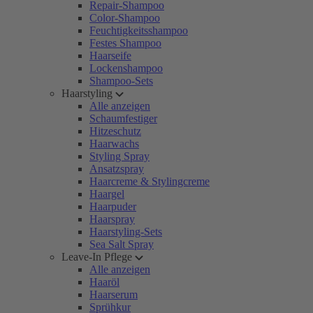
Repair-Shampoo
Color-Shampoo
Feuchtigkeitsshampoo
Festes Shampoo
Haarseife
Lockenshampoo
Shampoo-Sets
Haarstyling
Alle anzeigen
Schaumfestiger
Hitzeschutz
Haarwachs
Styling Spray
Ansatzspray
Haarcreme & Stylingcreme
Haargel
Haarpuder
Haarspray
Haarstyling-Sets
Sea Salt Spray
Leave-In Pflege
Alle anzeigen
Haaröl
Haarserum
Sprühkur