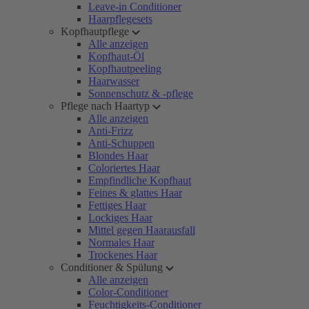
Leave-in Conditioner
Haarpflegesets
Kopfhautpflege
Alle anzeigen
Kopfhaut-Öl
Kopfhautpeeling
Haarwasser
Sonnenschutz & -pflege
Pflege nach Haartyp
Alle anzeigen
Anti-Frizz
Anti-Schuppen
Blondes Haar
Coloriertes Haar
Empfindliche Kopfhaut
Feines & glattes Haar
Fettiges Haar
Lockiges Haar
Mittel gegen Haarausfall
Normales Haar
Trockenes Haar
Conditioner & Spülung
Alle anzeigen
Color-Conditioner
Feuchtigkeits-Conditioner