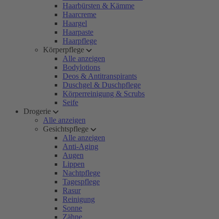
Haarbürsten & Kämme
Haarcreme
Haargel
Haarpaste
Haarpflege
Körperpflege
Alle anzeigen
Bodylotions
Deos & Antitranspirants
Duschgel & Duschpflege
Körperreinigung & Scrubs
Seife
Drogerie
Alle anzeigen
Gesichtspflege
Alle anzeigen
Anti-Aging
Augen
Lippen
Nachtpflege
Tagespflege
Rasur
Reinigung
Sonne
Zähne