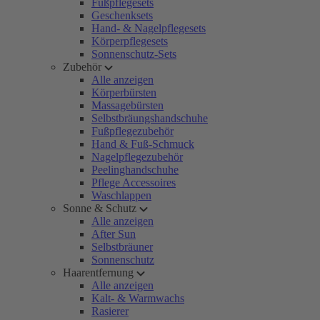
Fußpflegesets
Geschenksets
Hand- & Nagelpflegesets
Körperpflegesets
Sonnenschutz-Sets
Zubehör
Alle anzeigen
Körperbürsten
Massagebürsten
Selbstbräungshandschuhe
Fußpflegezubehör
Hand & Fuß-Schmuck
Nagelpflegezubehör
Peelinghandschuhe
Pflege Accessoires
Waschlappen
Sonne & Schutz
Alle anzeigen
After Sun
Selbstbräuner
Sonnenschutz
Haarentfernung
Alle anzeigen
Kalt- & Warmwachs
Rasierer