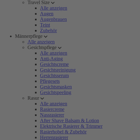
Travel Size
Alle anzeigen
Augen
Augenbrauen
Teint
Zubehör
Männerpflege
Alle anzeigen
Gesichtspflege
Alle anzeigen
Anti-Aging
Gesichtscreme
Gesichtsreinigung
Gesichtsserum
Pflegesets
Gesichtsmasken
Gesichtspeeling
Rasur
Alle anzeigen
Rasiercreme
Nassrasierer
After Shave Balsam & Lotion
Elektrische Rasierer & Trimmer
Rasierhobel & Zubehör
Herrenrasierer