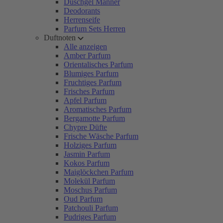
Duschgel Männer
Deodorants
Herrenseife
Parfum Sets Herren
Duftnoten
Alle anzeigen
Amber Parfum
Orientalisches Parfum
Blumiges Parfum
Fruchtiges Parfum
Frisches Parfum
Apfel Parfum
Aromatisches Parfum
Bergamotte Parfum
Chypre Düfte
Frische Wäsche Parfum
Holziges Parfum
Jasmin Parfum
Kokos Parfum
Maiglöckchen Parfum
Molekül Parfum
Moschus Parfum
Oud Parfum
Patchouli Parfum
Pudriges Parfum