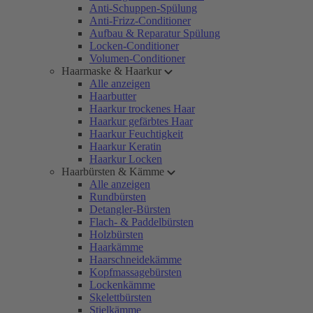
Anti-Schuppen-Spülung
Anti-Frizz-Conditioner
Aufbau & Reparatur Spülung
Locken-Conditioner
Volumen-Conditioner
Haarmaske & Haarkur
Alle anzeigen
Haarbutter
Haarkur trockenes Haar
Haarkur gefärbtes Haar
Haarkur Feuchtigkeit
Haarkur Keratin
Haarkur Locken
Haarbürsten & Kämme
Alle anzeigen
Rundbürsten
Detangler-Bürsten
Flach- & Paddelbürsten
Holzbürsten
Haarkämme
Haarschneidekämme
Kopfmassagebürsten
Lockenkämme
Skelettbürsten
Stielkämme