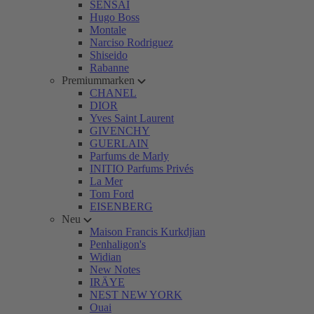
SENSAI
Hugo Boss
Montale
Narciso Rodriguez
Shiseido
Rabanne
Premiummarken
CHANEL
DIOR
Yves Saint Laurent
GIVENCHY
GUERLAIN
Parfums de Marly
INITIO Parfums Privés
La Mer
Tom Ford
EISENBERG
Neu
Maison Francis Kurkdjian
Penhaligon's
Widian
New Notes
IRÄYE
NEST NEW YORK
Ouai