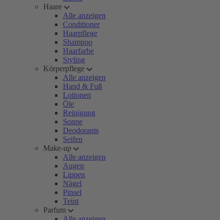
Haare
Alle anzeigen
Conditioner
Haarpflege
Shampoo
Haarfarbe
Styling
Körperpflege
Alle anzeigen
Hand & Fuß
Lotionen
Öle
Reinigung
Sonne
Deodorants
Seifen
Make-up
Alle anzeigen
Augen
Lippen
Nägel
Pinsel
Teint
Parfum
Alle anzeigen