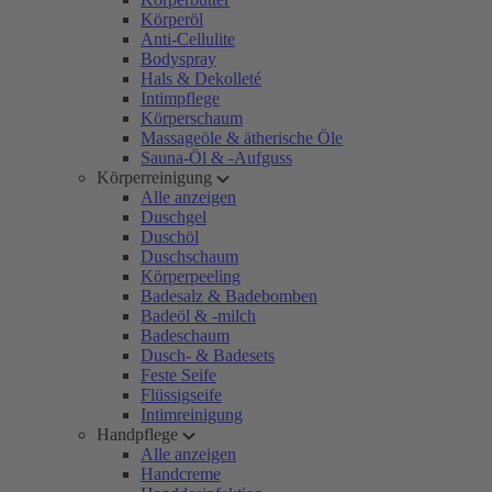
Körperöl
Anti-Cellulite
Bodyspray
Hals & Dekolleté
Intimpflege
Körperschaum
Massageöle & ätherische Öle
Sauna-Öl & -Aufguss
Körperreinigung
Alle anzeigen
Duschgel
Duschöl
Duschschaum
Körperpeeling
Badesalz & Badebomben
Badeöl & -milch
Badeschaum
Dusch- & Badesets
Feste Seife
Flüssigseife
Intimreinigung
Handpflege
Alle anzeigen
Handcreme