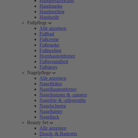
Handdesinfektion
Handmaske
Handpeeling
Handseife
Fußpflege
Alle anzeigen
Fußbad
Fußcreme
Fußmaske
Fußpeeling
Hornhautentferner
Fußgesundheit
Fußspray
Nagelpflege
Alle anzeigen
Nagelfeilen
Nagelhautentferner
Nagelknipser & -zangen
Nagelöle & -pflegestifte
Nagelscheren
Nagelhärter
Nagellack
Beauty Set
Alle anzeigen
Dusch- & Badesets