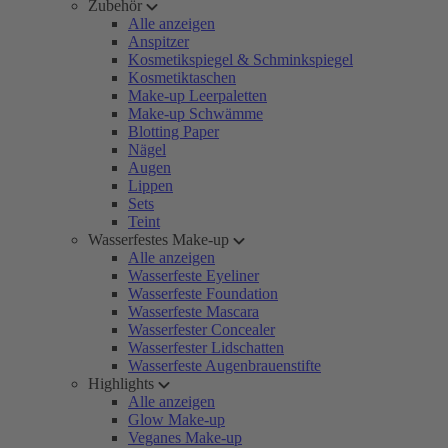
Zubehör
Alle anzeigen
Anspitzer
Kosmetikspiegel & Schminkspiegel
Kosmetiktaschen
Make-up Leerpaletten
Make-up Schwämme
Blotting Paper
Nägel
Augen
Lippen
Sets
Teint
Wasserfestes Make-up
Alle anzeigen
Wasserfeste Eyeliner
Wasserfeste Foundation
Wasserfeste Mascara
Wasserfester Concealer
Wasserfester Lidschatten
Wasserfeste Augenbrauenstifte
Highlights
Alle anzeigen
Glow Make-up
Veganes Make-up