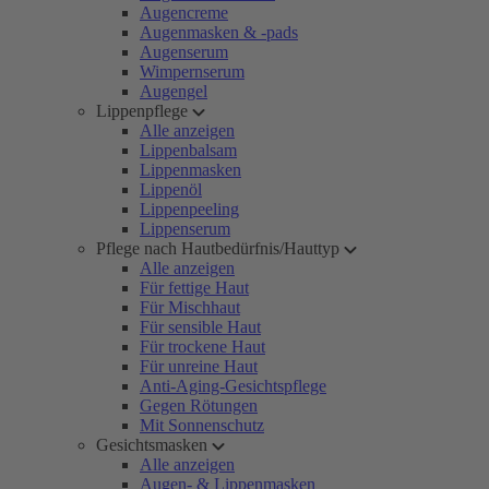
Augencreme
Augenmasken & -pads
Augenserum
Wimpernserum
Augengel
Lippenpflege
Alle anzeigen
Lippenbalsam
Lippenmasken
Lippenöl
Lippenpeeling
Lippenserum
Pflege nach Hautbedürfnis/Hauttyp
Alle anzeigen
Für fettige Haut
Für Mischhaut
Für sensible Haut
Für trockene Haut
Für unreine Haut
Anti-Aging-Gesichtspflege
Gegen Rötungen
Mit Sonnenschutz
Gesichtsmasken
Alle anzeigen
Augen- & Lippenmasken