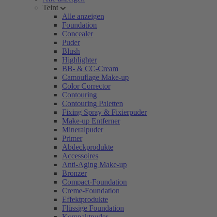
Teint
Alle anzeigen
Foundation
Concealer
Puder
Blush
Highlighter
BB- & CC-Cream
Camouflage Make-up
Color Corrector
Contouring
Contouring Paletten
Fixing Spray & Fixierpuder
Make-up Entferner
Mineralpuder
Primer
Abdeckprodukte
Accessoires
Anti-Aging Make-up
Bronzer
Compact-Foundation
Creme-Foundation
Effektprodukte
Flüssige Foundation
Kompaktpuder