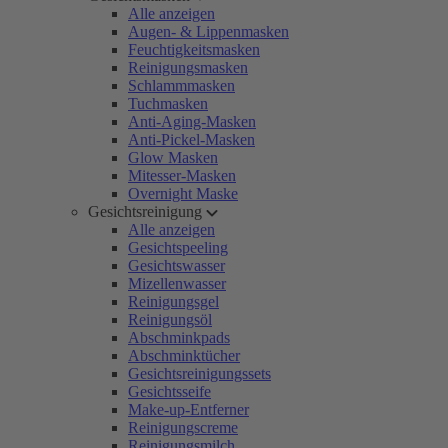
Alle anzeigen
Augen- & Lippenmasken
Feuchtigkeitsmasken
Reinigungsmasken
Schlammmasken
Tuchmasken
Anti-Aging-Masken
Anti-Pickel-Masken
Glow Masken
Mitesser-Masken
Overnight Maske
Gesichtsreinigung
Alle anzeigen
Gesichtspeeling
Gesichtswasser
Mizellenwasser
Reinigungsgel
Reinigungsöl
Abschminkpads
Abschminktücher
Gesichtsreinigungssets
Gesichtsseife
Make-up-Entferner
Reinigungscreme
Reinigungsmilch