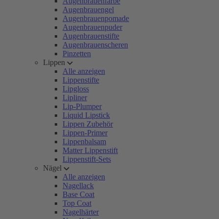
Augenbrauenfarbe
Augenbrauengel
Augenbrauenpomade
Augenbrauenpuder
Augenbrauenstifte
Augenbrauenscheren
Pinzetten
Lippen
Alle anzeigen
Lippenstifte
Lipgloss
Lipliner
Lip-Plumper
Liquid Lipstick
Lippen Zubehör
Lippen-Primer
Lippenbalsam
Matter Lippenstift
Lippenstift-Sets
Nägel
Alle anzeigen
Nagellack
Base Coat
Top Coat
Nagelhärter