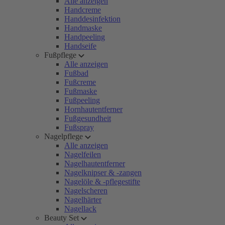
Alle anzeigen
Handcreme
Handdesinfektion
Handmaske
Handpeeling
Handseife
Fußpflege
Alle anzeigen
Fußbad
Fußcreme
Fußmaske
Fußpeeling
Hornhautentferner
Fußgesundheit
Fußspray
Nagelpflege
Alle anzeigen
Nagelfeilen
Nagelhautentferner
Nagelknipser & -zangen
Nagelöle & -pflegestifte
Nagelscheren
Nagelhärter
Nagellack
Beauty Set