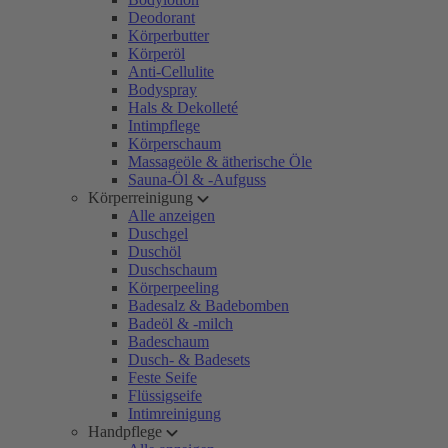
Deodorant
Körperbutter
Körperöl
Anti-Cellulite
Bodyspray
Hals & Dekolleté
Intimpflege
Körperschaum
Massageöle & ätherische Öle
Sauna-Öl & -Aufguss
Körperreinigung
Alle anzeigen
Duschgel
Duschöl
Duschschaum
Körperpeeling
Badesalz & Badebomben
Badeöl & -milch
Badeschaum
Dusch- & Badesets
Feste Seife
Flüssigseife
Intimreinigung
Handpflege