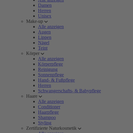
Damen
Herren
Unisex
Make-up
Alle anzeigen
Augen
Lippen
Nägel
Teint
Körper
Alle anzeigen
Körperpflege
Reinigung
Sonnenpflege
Hand- & Fußpflege
Herren
Schwangerschafts- & Babypflege
Haare
Alle anzeigen
Conditioner
Haarpflege
Shampoo
Styling
Zertifizierte Naturkosmetik