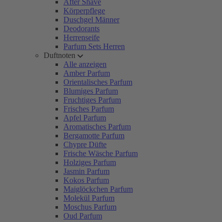
After Shave
Körperpflege
Duschgel Männer
Deodorants
Herrenseife
Parfum Sets Herren
Duftnoten
Alle anzeigen
Amber Parfum
Orientalisches Parfum
Blumiges Parfum
Fruchtiges Parfum
Frisches Parfum
Apfel Parfum
Aromatisches Parfum
Bergamotte Parfum
Chypre Düfte
Frische Wäsche Parfum
Holziges Parfum
Jasmin Parfum
Kokos Parfum
Maiglöckchen Parfum
Molekül Parfum
Moschus Parfum
Oud Parfum