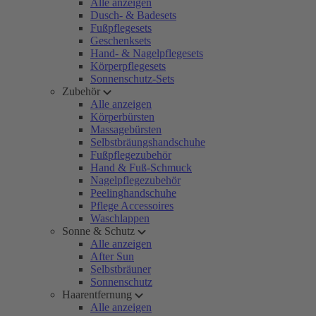
Alle anzeigen
Dusch- & Badesets
Fußpflegesets
Geschenksets
Hand- & Nagelpflegesets
Körperpflegesets
Sonnenschutz-Sets
Zubehör
Alle anzeigen
Körperbürsten
Massagebürsten
Selbstbräungshandschuhe
Fußpflegezubehör
Hand & Fuß-Schmuck
Nagelpflegezubehör
Peelinghandschuhe
Pflege Accessoires
Waschlappen
Sonne & Schutz
Alle anzeigen
After Sun
Selbstbräuner
Sonnenschutz
Haarentfernung
Alle anzeigen