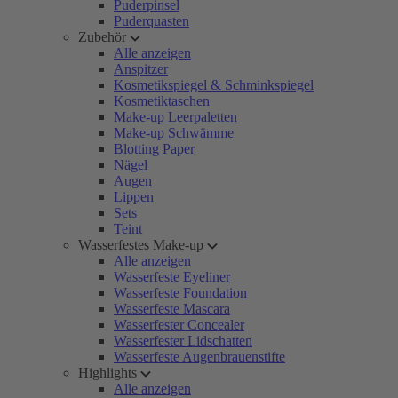
Puderpinsel
Puderquasten
Zubehör
Alle anzeigen
Anspitzer
Kosmetikspiegel & Schminkspiegel
Kosmetiktaschen
Make-up Leerpaletten
Make-up Schwämme
Blotting Paper
Nägel
Augen
Lippen
Sets
Teint
Wasserfestes Make-up
Alle anzeigen
Wasserfeste Eyeliner
Wasserfeste Foundation
Wasserfeste Mascara
Wasserfester Concealer
Wasserfester Lidschatten
Wasserfeste Augenbrauenstifte
Highlights
Alle anzeigen