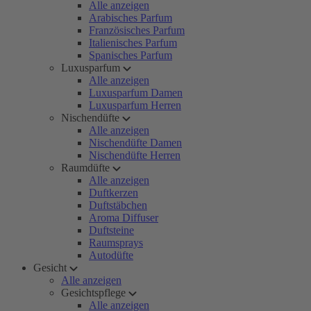
Alle anzeigen
Arabisches Parfum
Französisches Parfum
Italienisches Parfum
Spanisches Parfum
Luxusparfum
Alle anzeigen
Luxusparfum Damen
Luxusparfum Herren
Nischendüfte
Alle anzeigen
Nischendüfte Damen
Nischendüfte Herren
Raumdüfte
Alle anzeigen
Duftkerzen
Duftstäbchen
Aroma Diffuser
Duftsteine
Raumsprays
Autodüfte
Gesicht
Alle anzeigen
Gesichtspflege
Alle anzeigen