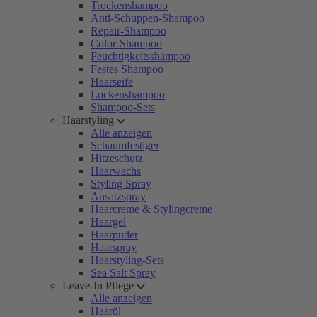
Trockenshampoo
Anti-Schuppen-Shampoo
Repair-Shampoo
Color-Shampoo
Feuchtigkeitsshampoo
Festes Shampoo
Haarseife
Lockenshampoo
Shampoo-Sets
Haarstyling
Alle anzeigen
Schaumfestiger
Hitzeschutz
Haarwachs
Styling Spray
Ansatzspray
Haarcreme & Stylingcreme
Haargel
Haarpuder
Haarspray
Haarstyling-Sets
Sea Salt Spray
Leave-In Pflege
Alle anzeigen
Haaröl