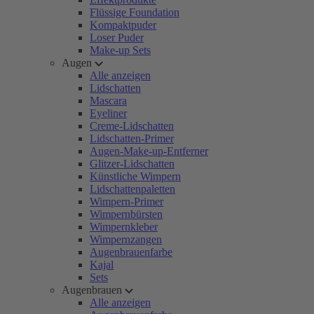
Flüssige Foundation
Kompaktpuder
Loser Puder
Make-up Sets
Augen
Alle anzeigen
Lidschatten
Mascara
Eyeliner
Creme-Lidschatten
Lidschatten-Primer
Augen-Make-up-Entferner
Glitzer-Lidschatten
Künstliche Wimpern
Lidschattenpaletten
Wimpern-Primer
Wimpernbürsten
Wimpernkleber
Wimpernzangen
Augenbrauenfarbe
Kajal
Sets
Augenbrauen
Alle anzeigen