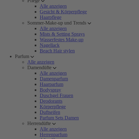
Pflege
Alle anzeigen
Gesicht & Körperpflege
Haarpflege
Sommer-Make-up und Trends
Alle anzeigen
Mists & Setting Sprays
Wasserfestes Make-up
Nagellack
Beach Hair stylen
Parfum
Alle anzeigen
Damendüfte
Alle anzeigen
Damenparfum
Haarparfum
Bodyspray
Duschgel Frauen
Deodorants
Körperpflege
Duftseifen
Parfum Sets Damen
Herrendüfte
Alle anzeigen
Herrenparfum