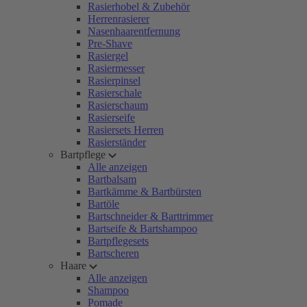
Rasierhobel & Zubehör
Herrenrasierer
Nasenhaarentfernung
Pre-Shave
Rasiergel
Rasiermesser
Rasierpinsel
Rasierschale
Rasierschaum
Rasierseife
Rasiersets Herren
Rasierständer
Bartpflege
Alle anzeigen
Bartbalsam
Bartkämme & Bartbürsten
Bartöle
Bartschneider & Barttrimmer
Bartseife & Bartshampoo
Bartpflegesets
Bartscheren
Haare
Alle anzeigen
Shampoo
Pomade