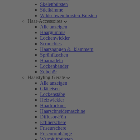
Skelettbürsten
Stielkämme
Wildschweinborsten-Bürsten
Haar-Accessoires
Alle anzeigen
Haargummis
Lockenwickler
Scrunchies
Haarspangen & -klammern
Sprühflaschen
Haarnadeln
Lockenbänder
Zubehör
Haarstyling-Geräte
Alle anzeigen
Glätteisen
Lockenstäbe
Heizwickler
Haartrockner
Haarschneidemaschine
Diffusor-Fön
Effilierschere
Friseurschere
Friseurumhänge
Warmluftbürsten