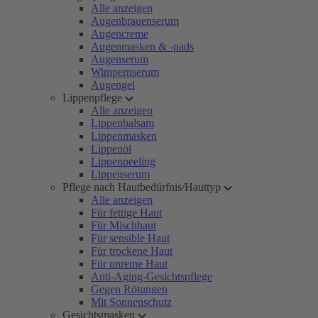
Alle anzeigen
Augenbrauenserum
Augencreme
Augenmasken & -pads
Augenserum
Wimpernserum
Augengel
Lippenpflege
Alle anzeigen
Lippenbalsam
Lippenmasken
Lippenöl
Lippenpeeling
Lippenserum
Pflege nach Hautbedürfnis/Hauttyp
Alle anzeigen
Für fettige Haut
Für Mischhaut
Für sensible Haut
Für trockene Haut
Für unreine Haut
Anti-Aging-Gesichtspflege
Gegen Rötungen
Mit Sonnenschutz
Gesichtsmasken