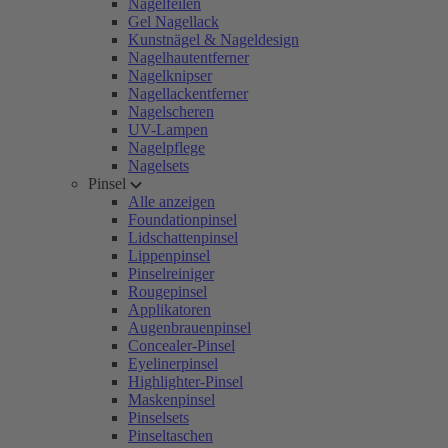
Nagelfeilen
Gel Nagellack
Kunstnägel & Nageldesign
Nagelhautentferner
Nagelknipser
Nagellackentferner
Nagelscheren
UV-Lampen
Nagelpflege
Nagelsets
Pinsel
Alle anzeigen
Foundationpinsel
Lidschattenpinsel
Lippenpinsel
Pinselreiniger
Rougepinsel
Applikatoren
Augenbrauenpinsel
Concealer-Pinsel
Eyelinerpinsel
Highlighter-Pinsel
Maskenpinsel
Pinselsets
Pinseltaschen