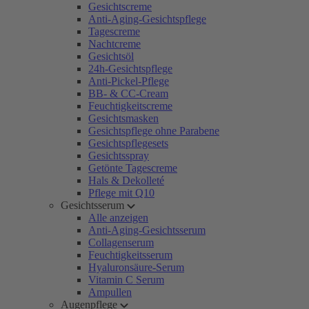
Gesichtscreme
Anti-Aging-Gesichtspflege
Tagescreme
Nachtcreme
Gesichtsöl
24h-Gesichtspflege
Anti-Pickel-Pflege
BB- & CC-Cream
Feuchtigkeitscreme
Gesichtsmasken
Gesichtspflege ohne Parabene
Gesichtspflegesets
Gesichtsspray
Getönte Tagescreme
Hals & Dekolleté
Pflege mit Q10
Gesichtsserum
Alle anzeigen
Anti-Aging-Gesichtsserum
Collagenserum
Feuchtigkeitsserum
Hyaluronsäure-Serum
Vitamin C Serum
Ampullen
Augenpflege