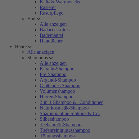
Kalt- & Warmwachs
Rasierer
Rasurpflege
Bad
Alle anzeigen
Badaccessoires
Bademäntel
Handtücher
Haare
Alle anzeigen
Shampoos
Alle anzeigen
Keratin-Shampoo
Pre-Shampoo
Arganöl-Shampoo
Glättendes Shampoo
Volumenshampoo
Herren-Shampoo
2-in-1-Shampoo & -Conditioner
Naturkosmetik-Shampoo
Shampoo ohne Silikone & Co.
Silbershampoo
Teebaumöl-Shampoo
Tiefenreinigungsshampoo
Tönungsshampoo