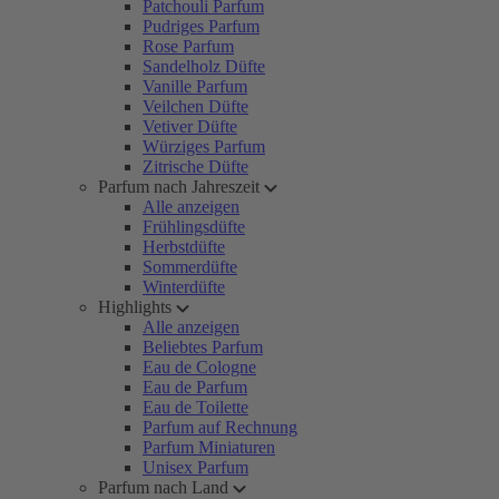
Patchouli Parfum
Pudriges Parfum
Rose Parfum
Sandelholz Düfte
Vanille Parfum
Veilchen Düfte
Vetiver Düfte
Würziges Parfum
Zitrische Düfte
Parfum nach Jahreszeit
Alle anzeigen
Frühlingsdüfte
Herbstdüfte
Sommerdüfte
Winterdüfte
Highlights
Alle anzeigen
Beliebtes Parfum
Eau de Cologne
Eau de Parfum
Eau de Toilette
Parfum auf Rechnung
Parfum Miniaturen
Unisex Parfum
Parfum nach Land