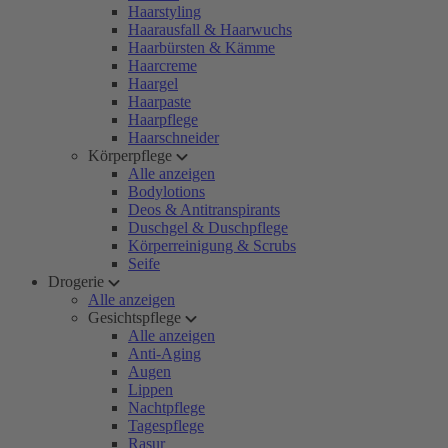
Haarstyling
Haarausfall & Haarwuchs
Haarbürsten & Kämme
Haarcreme
Haargel
Haarpaste
Haarpflege
Haarschneider
Körperpflege
Alle anzeigen
Bodylotions
Deos & Antitranspirants
Duschgel & Duschpflege
Körperreinigung & Scrubs
Seife
Drogerie
Alle anzeigen
Gesichtspflege
Alle anzeigen
Anti-Aging
Augen
Lippen
Nachtpflege
Tagespflege
Rasur