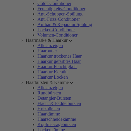
Color-Conditioner
Feuchtigkeits-Conditioner
Anti-Schuppen-Spülung
Anti-Frizz-Conditioner
Aufbau & Reparatur Spülung
Locken-Conditioner
Volumen-Conditioner
Haarmaske & Haarkur
Alle anzeigen
Haarbutter
Haarkur trockenes Haar
Haarkur gefärbtes Haar
Haarkur Feuchtigkeit
Haarkur Keratin
Haarkur Locken
Haarbürsten & Kämme
Alle anzeigen
Rundbürsten
Detangler-Bürsten
Flach- & Paddelbürsten
Holzbürsten
Haarkämme
Haarschneidekämme
Kopfmassagebürsten
Lockenkämme