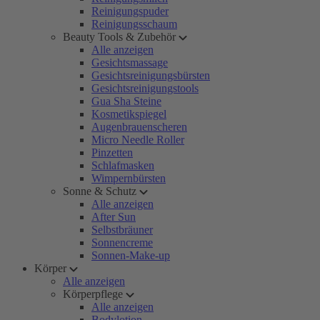
Reinigungspuder
Reinigungsschaum
Beauty Tools & Zubehör
Alle anzeigen
Gesichtsmassage
Gesichtsreinigungsbürsten
Gesichtsreinigungstools
Gua Sha Steine
Kosmetikspiegel
Augenbrauenscheren
Micro Needle Roller
Pinzetten
Schlafmasken
Wimpernbürsten
Sonne & Schutz
Alle anzeigen
After Sun
Selbstbräuner
Sonnencreme
Sonnen-Make-up
Körper
Alle anzeigen
Körperpflege
Alle anzeigen
Bodylotion