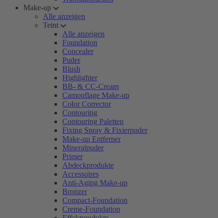
Make-up
Alle anzeigen
Teint
Alle anzeigen
Foundation
Concealer
Puder
Blush
Highlighter
BB- & CC-Cream
Camouflage Make-up
Color Corrector
Contouring
Contouring Paletten
Fixing Spray & Fixierpuder
Make-up Entferner
Mineralpuder
Primer
Abdeckprodukte
Accessoires
Anti-Aging Make-up
Bronzer
Compact-Foundation
Creme-Foundation
Effektprodukte