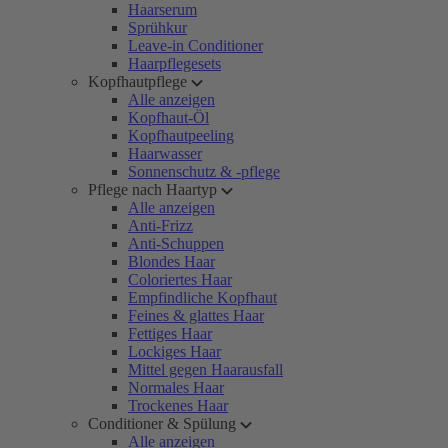
Haarserum
Sprühkur
Leave-in Conditioner
Haarpflegesets
Kopfhautpflege
Alle anzeigen
Kopfhaut-Öl
Kopfhautpeeling
Haarwasser
Sonnenschutz & -pflege
Pflege nach Haartyp
Alle anzeigen
Anti-Frizz
Anti-Schuppen
Blondes Haar
Coloriertes Haar
Empfindliche Kopfhaut
Feines & glattes Haar
Fettiges Haar
Lockiges Haar
Mittel gegen Haarausfall
Normales Haar
Trockenes Haar
Conditioner & Spülung
Alle anzeigen