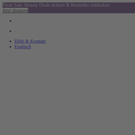
Flash Sale: Beauty Deals sichern & Bestseller entdecken
Jetzt shoppen
Hilfe & Kontakt
Englisch