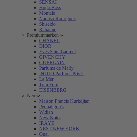
SENSAI
Hugo Boss
Montale
Narciso Rodriguez
Shiseido
Rabanne
Premiummarken
CHANEL
DIOR
Yves Saint Laurent
GIVENCHY
GUERLAIN
Parfums de Marly
INITIO Parfums Privés
La Mer
Tom Ford
EISENBERG
Neu
Maison Francis Kurkdjian
Penhaligon's
Widian
New Notes
IRÄYE
NEST NEW YORK
Ouai