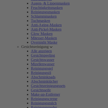
Augen- & Lippenmasken
Feuchtigkeitsmasken
Reinigungsmasken
Schlammmasken
Tuchmasken
Anti-Aging-Masken
Anti-Pickel-Masken
Glow Masken
Mitesser-Masken
Overnight Maske
Gesichtsreinigung
Alle anzeigen
Gesichtspeeling
Gesichtswasser
Mizellenwasser
Reinigungsgel
Reinigungsöl
Abschminkpads
Abschminktücher
Gesichtsreinigungssets
Gesichtsseife
Make-up-Entferner
Reinigungscreme
Reinigungsmilch
Reinigungspuder