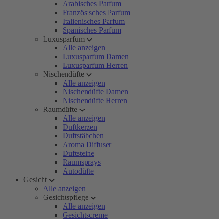
Arabisches Parfum
Französisches Parfum
Italienisches Parfum
Spanisches Parfum
Luxusparfum
Alle anzeigen
Luxusparfum Damen
Luxusparfum Herren
Nischendüfte
Alle anzeigen
Nischendüfte Damen
Nischendüfte Herren
Raumdüfte
Alle anzeigen
Duftkerzen
Duftstäbchen
Aroma Diffuser
Duftsteine
Raumsprays
Autodüfte
Gesicht
Alle anzeigen
Gesichtspflege
Alle anzeigen
Gesichtscreme