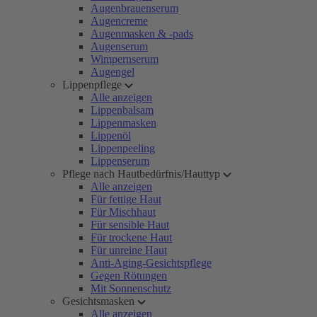
Augenbrauenserum
Augencreme
Augenmasken & -pads
Augenserum
Wimpernserum
Augengel
Lippenpflege
Alle anzeigen
Lippenbalsam
Lippenmasken
Lippenöl
Lippenpeeling
Lippenserum
Pflege nach Hautbedürfnis/Hauttyp
Alle anzeigen
Für fettige Haut
Für Mischhaut
Für sensible Haut
Für trockene Haut
Für unreine Haut
Anti-Aging-Gesichtspflege
Gegen Rötungen
Mit Sonnenschutz
Gesichtsmasken
Alle anzeigen