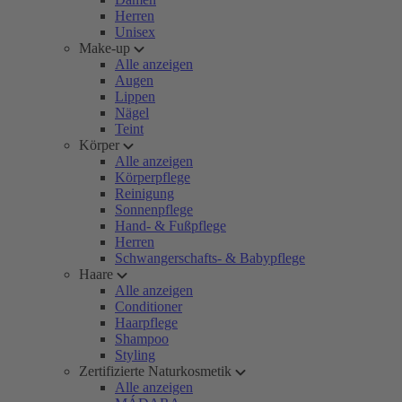
Herren
Unisex
Make-up
Alle anzeigen
Augen
Lippen
Nägel
Teint
Körper
Alle anzeigen
Körperpflege
Reinigung
Sonnenpflege
Hand- & Fußpflege
Herren
Schwangerschafts- & Babypflege
Haare
Alle anzeigen
Conditioner
Haarpflege
Shampoo
Styling
Zertifizierte Naturkosmetik
Alle anzeigen