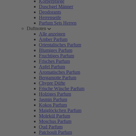
Körperpflege
Duschgel Männer
Deodorants
Herrenseife
Parfum Sets Herren
Duftnoten
Alle anzeigen
Amber Parfum
Orientalisches Parfum
Blumiges Parfum
Fruchtiges Parfum
Frisches Parfum
Apfel Parfum
Aromatisches Parfum
Bergamotte Parfum
Chypre Düfte
Frische Wäsche Parfum
Holziges Parfum
Jasmin Parfum
Kokos Parfum
Maiglöckchen Parfum
Molekül Parfum
Moschus Parfum
Oud Parfum
Patchouli Parfum