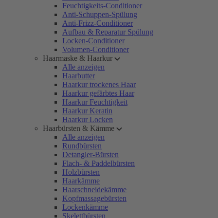
Feuchtigkeits-Conditioner
Anti-Schuppen-Spülung
Anti-Frizz-Conditioner
Aufbau & Reparatur Spülung
Locken-Conditioner
Volumen-Conditioner
Haarmaske & Haarkur
Alle anzeigen
Haarbutter
Haarkur trockenes Haar
Haarkur gefärbtes Haar
Haarkur Feuchtigkeit
Haarkur Keratin
Haarkur Locken
Haarbürsten & Kämme
Alle anzeigen
Rundbürsten
Detangler-Bürsten
Flach- & Paddelbürsten
Holzbürsten
Haarkämme
Haarschneidekämme
Kopfmassagebürsten
Lockenkämme
Skelettbürsten