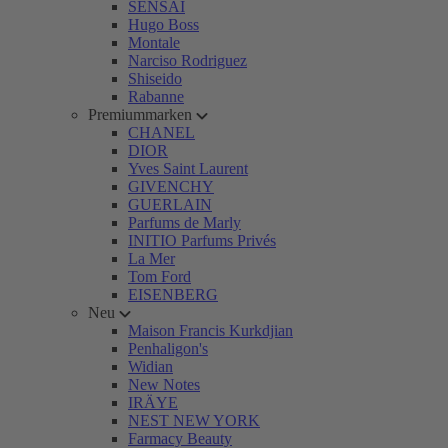
SENSAI
Hugo Boss
Montale
Narciso Rodriguez
Shiseido
Rabanne
Premiummarken
CHANEL
DIOR
Yves Saint Laurent
GIVENCHY
GUERLAIN
Parfums de Marly
INITIO Parfums Privés
La Mer
Tom Ford
EISENBERG
Neu
Maison Francis Kurkdjian
Penhaligon's
Widian
New Notes
IRÄYE
NEST NEW YORK
Farmacy Beauty