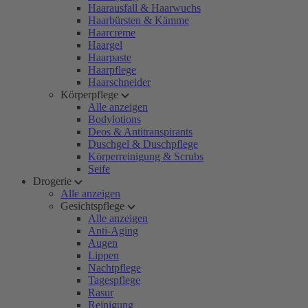
Haarausfall & Haarwuchs
Haarbürsten & Kämme
Haarcreme
Haargel
Haarpaste
Haarpflege
Haarschneider
Körperpflege
Alle anzeigen
Bodylotions
Deos & Antitranspirants
Duschgel & Duschpflege
Körperreinigung & Scrubs
Seife
Drogerie
Alle anzeigen
Gesichtspflege
Alle anzeigen
Anti-Aging
Augen
Lippen
Nachtpflege
Tagespflege
Rasur
Reinigung