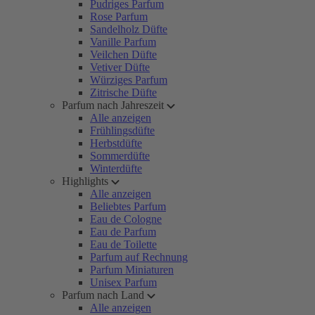
Pudriges Parfum
Rose Parfum
Sandelholz Düfte
Vanille Parfum
Veilchen Düfte
Vetiver Düfte
Würziges Parfum
Zitrische Düfte
Parfum nach Jahreszeit
Alle anzeigen
Frühlingsdüfte
Herbstdüfte
Sommerdüfte
Winterdüfte
Highlights
Alle anzeigen
Beliebtes Parfum
Eau de Cologne
Eau de Parfum
Eau de Toilette
Parfum auf Rechnung
Parfum Miniaturen
Unisex Parfum
Parfum nach Land
Alle anzeigen