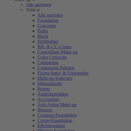
Alle anzeigen
Teint
Alle anzeigen
Foundation
Concealer
Puder
Blush
Highlighter
BB- & CC-Cream
Camouflage Make-up
Color Corrector
Contouring
Contouring Paletten
Fixing Spray & Fixierpuder
Make-up Entferner
Mineralpuder
Primer
Abdeckprodukte
Accessoires
Anti-Aging Make-up
Bronzer
Compact-Foundation
Creme-Foundation
Effektprodukte
Flüssige Foundation