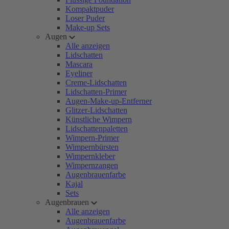
Kompaktpuder
Loser Puder
Make-up Sets
Augen
Alle anzeigen
Lidschatten
Mascara
Eyeliner
Creme-Lidschatten
Lidschatten-Primer
Augen-Make-up-Entferner
Glitzer-Lidschatten
Künstliche Wimpern
Lidschattenpaletten
Wimpern-Primer
Wimpernbürsten
Wimpernkleber
Wimpernzangen
Augenbrauenfarbe
Kajal
Sets
Augenbrauen
Alle anzeigen
Augenbrauenfarbe