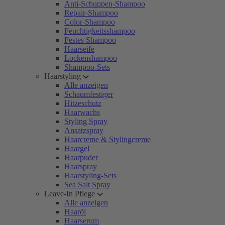
Anti-Schuppen-Shampoo
Repair-Shampoo
Color-Shampoo
Feuchtigkeitsshampoo
Festes Shampoo
Haarseife
Lockenshampoo
Shampoo-Sets
Haarstyling
Alle anzeigen
Schaumfestiger
Hitzeschutz
Haarwachs
Styling Spray
Ansatzspray
Haarcreme & Stylingcreme
Haargel
Haarpuder
Haarspray
Haarstyling-Sets
Sea Salt Spray
Leave-In Pflege
Alle anzeigen
Haaröl
Haarserum