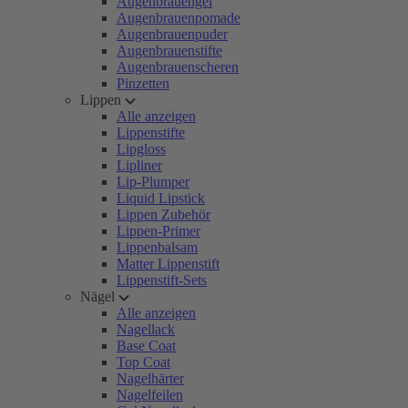
Augenbrauengel
Augenbrauenpomade
Augenbrauenpuder
Augenbrauenstifte
Augenbrauenscheren
Pinzetten
Lippen
Alle anzeigen
Lippenstifte
Lipgloss
Lipliner
Lip-Plumper
Liquid Lipstick
Lippen Zubehör
Lippen-Primer
Lippenbalsam
Matter Lippenstift
Lippenstift-Sets
Nägel
Alle anzeigen
Nagellack
Base Coat
Top Coat
Nagelhärter
Nagelfeilen