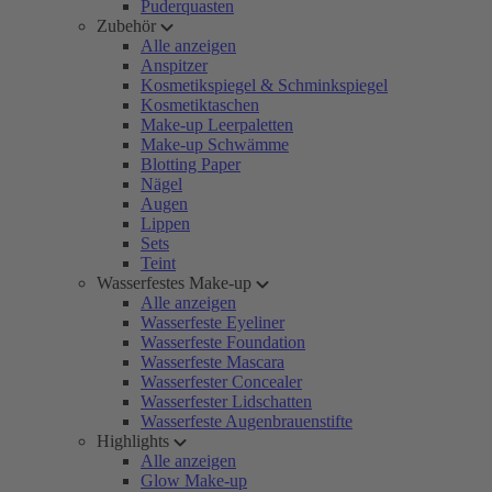
Puderquasten
Zubehör
Alle anzeigen
Anspitzer
Kosmetikspiegel & Schminkspiegel
Kosmetiktaschen
Make-up Leerpaletten
Make-up Schwämme
Blotting Paper
Nägel
Augen
Lippen
Sets
Teint
Wasserfestes Make-up
Alle anzeigen
Wasserfeste Eyeliner
Wasserfeste Foundation
Wasserfeste Mascara
Wasserfester Concealer
Wasserfester Lidschatten
Wasserfeste Augenbrauenstifte
Highlights
Alle anzeigen
Glow Make-up