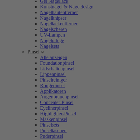
Gel Nagellack
Kunstnägel & Nageldesign
Nagelhautentferner
Nagelknipser
Nagellackentferner
Nagelscheren
UV-Lampen
Nagelpflege
Nagelsets
Pinsel
Alle anzeigen
Foundationpinsel
Lidschattenpinsel
Lippenpinsel
Pinselreiniger
Rougepinsel
Applikatoren
Augenbrauenpinsel
Concealer-Pinsel
Eyelinerpinsel
Highlighter-Pinsel
Maskenpinsel
Pinselsets
Pinseltaschen
Puderpinsel