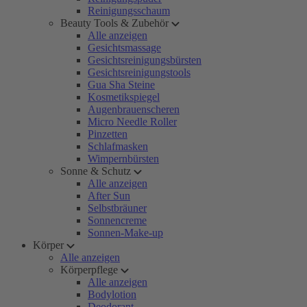
Reinigungsschaum
Beauty Tools & Zubehör
Alle anzeigen
Gesichtsmassage
Gesichtsreinigungsbürsten
Gesichtsreinigungstools
Gua Sha Steine
Kosmetikspiegel
Augenbrauenscheren
Micro Needle Roller
Pinzetten
Schlafmasken
Wimpernbürsten
Sonne & Schutz
Alle anzeigen
After Sun
Selbstbräuner
Sonnencreme
Sonnen-Make-up
Körper
Alle anzeigen
Körperpflege
Alle anzeigen
Bodylotion
Deodorant