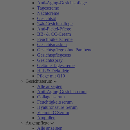
Anti-Aging-Gesichtspflege
Tagescreme
Nachtcreme
Gesichtsöl
24h-Gesichtspflege
Anti-Pickel-Pflege
BB- & CC-Cream
Feuchtigkeitscreme
Gesichtsmasken
Gesichtspflege ohne Parabene
Gesichtspflegesets
Gesichtsspray
Getönte Tagescreme
Hals & Dekolleté
Pflege mit Q10
Gesichtsserum
Alle anzeigen
Anti-Aging-Gesichtsserum
Collagenserum
Feuchtigkeitsserum
Hyaluronsäure-Serum
Vitamin C Serum
Ampullen
Augenpflege
Alle anzeigen