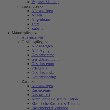
Veganes Make-up
Travel Size
Alle anzeigen
Augen
Augenbrauen
Teint
Zubehör
Männerpflege
Alle anzeigen
Gesichtspflege
Alle anzeigen
Anti-Aging
Gesichtscreme
Gesichtsreinigung
Gesichtsserum
Pflegesets
Gesichtsmasken
Gesichtspeeling
Rasur
Alle anzeigen
Rasiercreme
Nassrasierer
After Shave Balsam & Lotion
Elektrische Rasierer & Trimmer
Rasierhobel & Zubehör