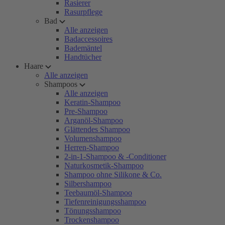
Rasierer
Rasurpflege
Bad
Alle anzeigen
Badaccessoires
Bademäntel
Handtücher
Haare
Alle anzeigen
Shampoos
Alle anzeigen
Keratin-Shampoo
Pre-Shampoo
Arganöl-Shampoo
Glättendes Shampoo
Volumenshampoo
Herren-Shampoo
2-in-1-Shampoo & -Conditioner
Naturkosmetik-Shampoo
Shampoo ohne Silikone & Co.
Silbershampoo
Teebaumöl-Shampoo
Tiefenreinigungsshampoo
Tönungsshampoo
Trockenshampoo