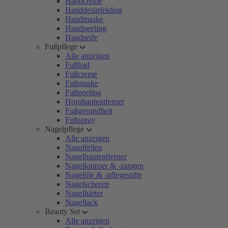
Handcreme
Handdesinfektion
Handmaske
Handpeeling
Handseife
Fußpflege
Alle anzeigen
Fußbad
Fußcreme
Fußmaske
Fußpeeling
Hornhautentferner
Fußgesundheit
Fußspray
Nagelpflege
Alle anzeigen
Nagelfeilen
Nagelhautentferner
Nagelknipser & -zangen
Nagelöle & -pflegestifte
Nagelscheren
Nagelhärter
Nagellack
Beauty Set
Alle anzeigen