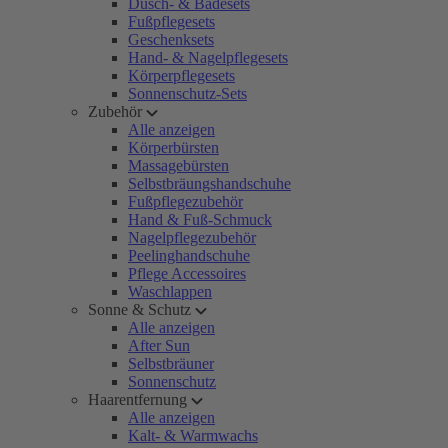
Dusch- & Badesets
Fußpflegesets
Geschenksets
Hand- & Nagelpflegesets
Körperpflegesets
Sonnenschutz-Sets
Zubehör
Alle anzeigen
Körperbürsten
Massagebürsten
Selbstbräungshandschuhe
Fußpflegezubehör
Hand & Fuß-Schmuck
Nagelpflegezubehör
Peelinghandschuhe
Pflege Accessoires
Waschlappen
Sonne & Schutz
Alle anzeigen
After Sun
Selbstbräuner
Sonnenschutz
Haarentfernung
Alle anzeigen
Kalt- & Warmwachs