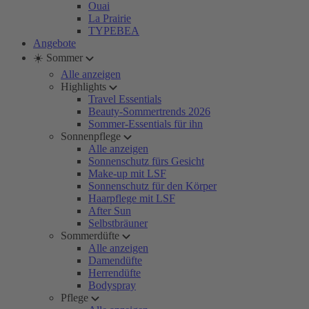
Ouai
La Prairie
TYPEBEA
Angebote
☀️ Sommer
Alle anzeigen
Highlights
Travel Essentials
Beauty-Sommertrends 2026
Sommer-Essentials für ihn
Sonnenpflege
Alle anzeigen
Sonnenschutz fürs Gesicht
Make-up mit LSF
Sonnenschutz für den Körper
Haarpflege mit LSF
After Sun
Selbstbräuner
Sommerdüfte
Alle anzeigen
Damendüfte
Herrendüfte
Bodyspray
Pflege