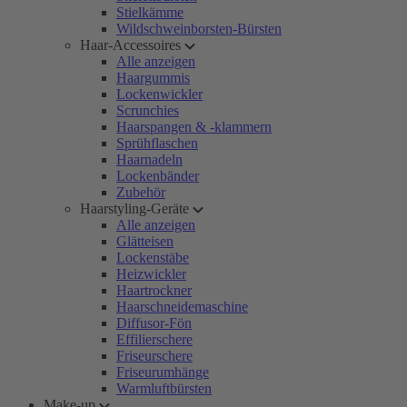
Stielkämme
Wildschweinborsten-Bürsten
Haar-Accessoires
Alle anzeigen
Haargummis
Lockenwickler
Scrunchies
Haarspangen & -klammern
Sprühflaschen
Haarnadeln
Lockenbänder
Zubehör
Haarstyling-Geräte
Alle anzeigen
Glätteisen
Lockenstäbe
Heizwickler
Haartrockner
Haarschneidemaschine
Diffusor-Fön
Effilierschere
Friseurschere
Friseurumhänge
Warmluftbürsten
Make-up