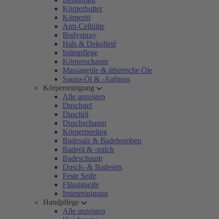
Körperbutter
Körperöl
Anti-Cellulite
Bodyspray
Hals & Dekolleté
Intimpflege
Körperschaum
Massageöle & ätherische Öle
Sauna-Öl & -Aufguss
Körperreinigung
Alle anzeigen
Duschgel
Duschöl
Duschschaum
Körperpeeling
Badesalz & Badebomben
Badeöl & -milch
Badeschaum
Dusch- & Badesets
Feste Seife
Flüssigseife
Intimreinigung
Handpflege
Alle anzeigen