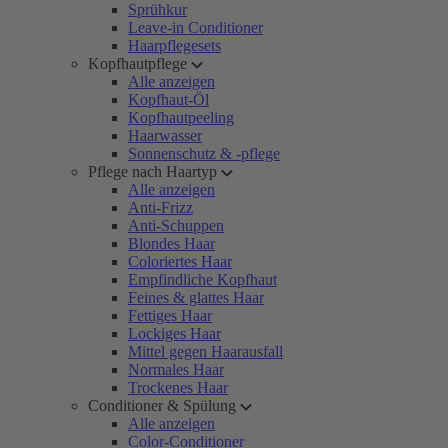
Sprühkur
Leave-in Conditioner
Haarpflegesets
Kopfhautpflege
Alle anzeigen
Kopfhaut-Öl
Kopfhautpeeling
Haarwasser
Sonnenschutz & -pflege
Pflege nach Haartyp
Alle anzeigen
Anti-Frizz
Anti-Schuppen
Blondes Haar
Coloriertes Haar
Empfindliche Kopfhaut
Feines & glattes Haar
Fettiges Haar
Lockiges Haar
Mittel gegen Haarausfall
Normales Haar
Trockenes Haar
Conditioner & Spülung
Alle anzeigen
Color-Conditioner