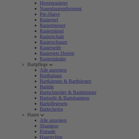
Herrenrasierer
Nasenhaarentfernung
Pre-Shave
Rasiergel
Rasiermesser
Rasierpinsel
Rasierschale
Rasierschaum
Rasierseife
Rasiersets Herren
Rasierständer
Bartpflege
Alle anzeigen
Bartbalsam
Bartkämme & Bartbürsten
Bartöle
Bartschneider & Barttrimmer
Bartseife & Bartshampoo
Bartpflegesets
Bartscheren
Haare
Alle anzeigen
Shampoo
Pomade
Haarstyling