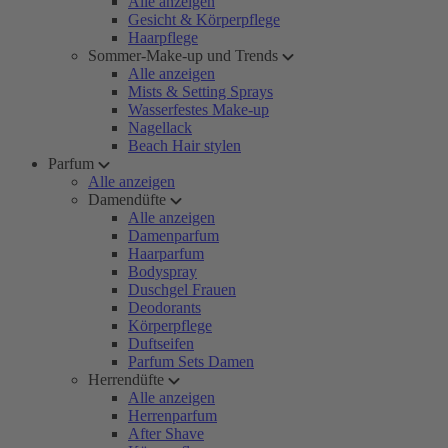
Alle anzeigen
Gesicht & Körperpflege
Haarpflege
Sommer-Make-up und Trends
Alle anzeigen
Mists & Setting Sprays
Wasserfestes Make-up
Nagellack
Beach Hair stylen
Parfum
Alle anzeigen
Damendüfte
Alle anzeigen
Damenparfum
Haarparfum
Bodyspray
Duschgel Frauen
Deodorants
Körperpflege
Duftseifen
Parfum Sets Damen
Herrendüfte
Alle anzeigen
Herrenparfum
After Shave