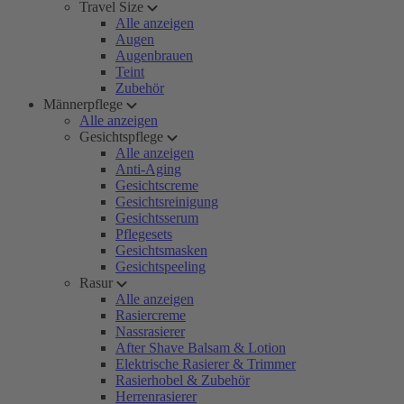
Travel Size
Alle anzeigen
Augen
Augenbrauen
Teint
Zubehör
Männerpflege
Alle anzeigen
Gesichtspflege
Alle anzeigen
Anti-Aging
Gesichtscreme
Gesichtsreinigung
Gesichtsserum
Pflegesets
Gesichtsmasken
Gesichtspeeling
Rasur
Alle anzeigen
Rasiercreme
Nassrasierer
After Shave Balsam & Lotion
Elektrische Rasierer & Trimmer
Rasierhobel & Zubehör
Herrenrasierer