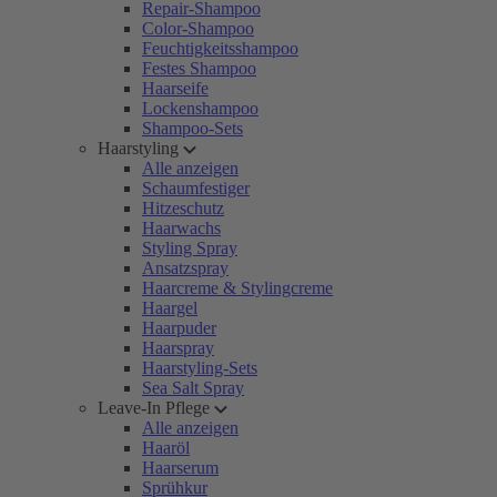
Repair-Shampoo
Color-Shampoo
Feuchtigkeitsshampoo
Festes Shampoo
Haarseife
Lockenshampoo
Shampoo-Sets
Haarstyling
Alle anzeigen
Schaumfestiger
Hitzeschutz
Haarwachs
Styling Spray
Ansatzspray
Haarcreme & Stylingcreme
Haargel
Haarpuder
Haarspray
Haarstyling-Sets
Sea Salt Spray
Leave-In Pflege
Alle anzeigen
Haaröl
Haarserum
Sprühkur