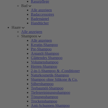
Rasurpflege
Bad
Alle anzeigen
Badaccessoires
Bademäntel
Handtücher
Haare
Alle anzeigen
Shampoos
Alle anzeigen
Keratin-Shampoo
Pre-Shampoo
Arganöl-Shampoo
Glättendes Shampoo
Volumenshampoo
Herren-Shampoo
2-in-1-Shampoo & -Conditioner
Naturkosmetik-Shampoo
Shampoo ohne Silikone & Co.
Silbershampoo
Teebaumöl-Shampoo
Tiefenreinigungsshampoo
Tönungsshampoo
Trockenshampoo
Anti-Schuppen-Shampoo