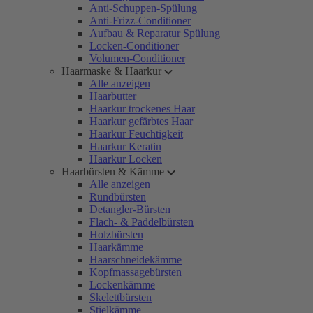
Anti-Schuppen-Spülung
Anti-Frizz-Conditioner
Aufbau & Reparatur Spülung
Locken-Conditioner
Volumen-Conditioner
Haarmaske & Haarkur
Alle anzeigen
Haarbutter
Haarkur trockenes Haar
Haarkur gefärbtes Haar
Haarkur Feuchtigkeit
Haarkur Keratin
Haarkur Locken
Haarbürsten & Kämme
Alle anzeigen
Rundbürsten
Detangler-Bürsten
Flach- & Paddelbürsten
Holzbürsten
Haarkämme
Haarschneidekämme
Kopfmassagebürsten
Lockenkämme
Skelettbürsten
Stielkämme