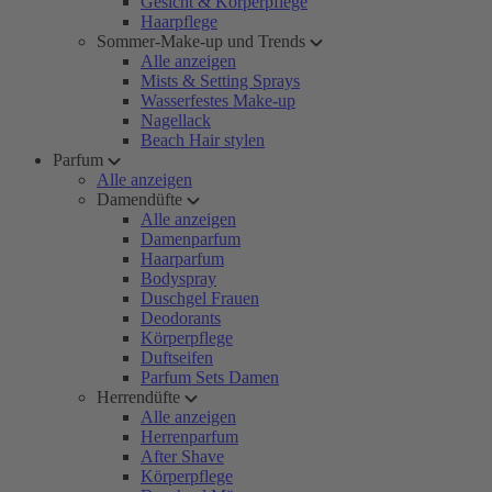
Gesicht & Körperpflege
Haarpflege
Sommer-Make-up und Trends
Alle anzeigen
Mists & Setting Sprays
Wasserfestes Make-up
Nagellack
Beach Hair stylen
Parfum
Alle anzeigen
Damendüfte
Alle anzeigen
Damenparfum
Haarparfum
Bodyspray
Duschgel Frauen
Deodorants
Körperpflege
Duftseifen
Parfum Sets Damen
Herrendüfte
Alle anzeigen
Herrenparfum
After Shave
Körperpflege