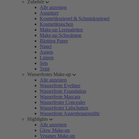
Zubehör
Alle anzeigen
Anspitzer
Kosmetikspiegel & Schminkspiegel
Kosmetiktaschen
Make-up Leerpaletten
Make-up Schwämme
Blotting Paper
Nägel
Augen
Lippen
Sets
Teint
Wasserfestes Make-up
Alle anzeigen
Wasserfeste Eyeliner
Wasserfeste Foundation
Wasserfeste Mascara
Wasserfester Concealer
Wasserfester Lidschatten
Wasserfeste Augenbrauenstifte
Highlights
Alle anzeigen
Glow Make-up
Veganes Make-up