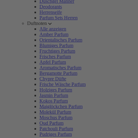
Duschgel Männer
Deodorants
Herrenseife
Parfum Sets Herren
Duftnoten
Alle anzeigen
Amber Parfum
Orientalisches Parfum
Blumiges Parfum
Fruchtiges Parfum
Frisches Parfum
Apfel Parfum
Aromatisches Parfum
Bergamotte Parfum
Chypre Düfte
Frische Wäsche Parfum
Holziges Parfum
Jasmin Parfum
Kokos Parfum
Maiglöckchen Parfum
Molekül Parfum
Moschus Parfum
Oud Parfum
Patchouli Parfum
Pudriges Parfum