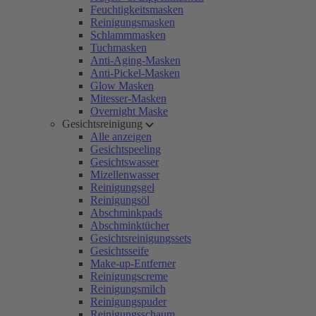
Feuchtigkeitsmasken
Reinigungsmasken
Schlammmasken
Tuchmasken
Anti-Aging-Masken
Anti-Pickel-Masken
Glow Masken
Mitesser-Masken
Overnight Maske
Gesichtsreinigung
Alle anzeigen
Gesichtspeeling
Gesichtswasser
Mizellenwasser
Reinigungsgel
Reinigungsöl
Abschminkpads
Abschminktücher
Gesichtsreinigungssets
Gesichtsseife
Make-up-Entferner
Reinigungscreme
Reinigungsmilch
Reinigungspuder
Reinigungsschaum