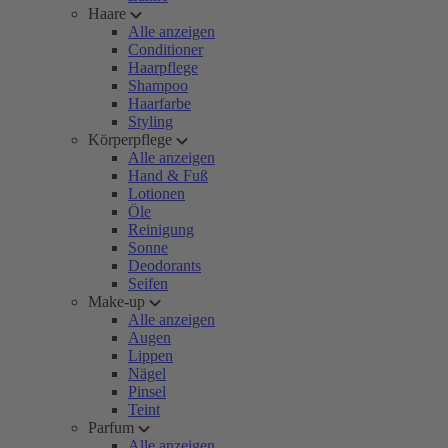
Haare
Alle anzeigen
Conditioner
Haarpflege
Shampoo
Haarfarbe
Styling
Körperpflege
Alle anzeigen
Hand & Fuß
Lotionen
Öle
Reinigung
Sonne
Deodorants
Seifen
Make-up
Alle anzeigen
Augen
Lippen
Nägel
Pinsel
Teint
Parfum
Alle anzeigen