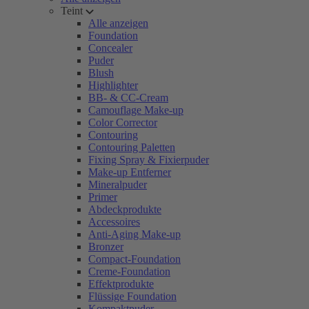
Teint
Alle anzeigen
Foundation
Concealer
Puder
Blush
Highlighter
BB- & CC-Cream
Camouflage Make-up
Color Corrector
Contouring
Contouring Paletten
Fixing Spray & Fixierpuder
Make-up Entferner
Mineralpuder
Primer
Abdeckprodukte
Accessoires
Anti-Aging Make-up
Bronzer
Compact-Foundation
Creme-Foundation
Effektprodukte
Flüssige Foundation
Kompaktpuder