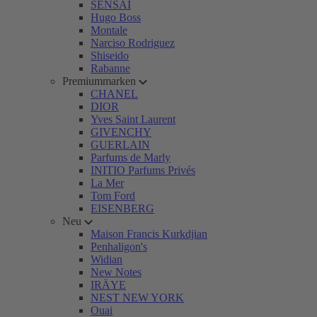
SENSAI
Hugo Boss
Montale
Narciso Rodriguez
Shiseido
Rabanne
Premiummarken
CHANEL
DIOR
Yves Saint Laurent
GIVENCHY
GUERLAIN
Parfums de Marly
INITIO Parfums Privés
La Mer
Tom Ford
EISENBERG
Neu
Maison Francis Kurkdjian
Penhaligon's
Widian
New Notes
IRÄYE
NEST NEW YORK
Ouai