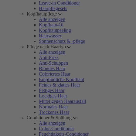
Leave-in Conditioner
Haarpflegesets
Kopfhautpflege
Alle anzeigen
Kopfhaut-Öl
Kopfhautpeeling
Haarwasser
Sonnenschutz & -pflege
Pflege nach Haartyp
Alle anzeigen
Anti-Frizz
Anti-Schuppen
Blondes Haar
Coloriertes Haar
Empfindliche Kopfhaut
Feines & glattes Haar
Fettiges Haar
Lockiges Haar
Mittel gegen Haarausfall
Normales Haar
Trockenes Haar
Conditioner & Spülung
Alle anzeigen
Color-Conditioner
Feuchtigkeits-Conditioner