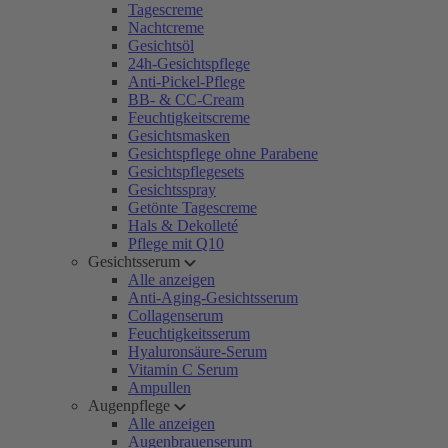
Tagescreme
Nachtcreme
Gesichtsöl
24h-Gesichtspflege
Anti-Pickel-Pflege
BB- & CC-Cream
Feuchtigkeitscreme
Gesichtsmasken
Gesichtspflege ohne Parabene
Gesichtspflegesets
Gesichtsspray
Getönte Tagescreme
Hals & Dekolleté
Pflege mit Q10
Gesichtsserum
Alle anzeigen
Anti-Aging-Gesichtsserum
Collagenserum
Feuchtigkeitsserum
Hyaluronsäure-Serum
Vitamin C Serum
Ampullen
Augenpflege
Alle anzeigen
Augenbrauenserum