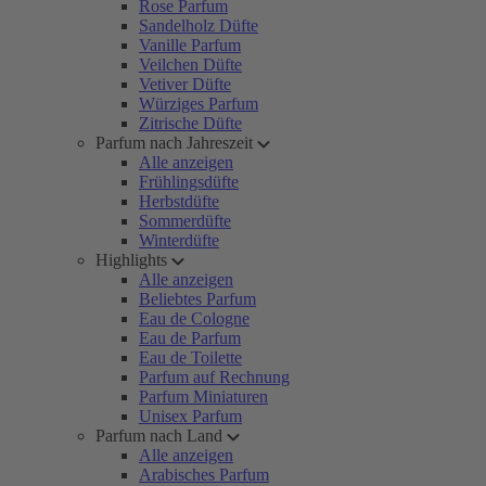
Rose Parfum
Sandelholz Düfte
Vanille Parfum
Veilchen Düfte
Vetiver Düfte
Würziges Parfum
Zitrische Düfte
Parfum nach Jahreszeit
Alle anzeigen
Frühlingsdüfte
Herbstdüfte
Sommerdüfte
Winterdüfte
Highlights
Alle anzeigen
Beliebtes Parfum
Eau de Cologne
Eau de Parfum
Eau de Toilette
Parfum auf Rechnung
Parfum Miniaturen
Unisex Parfum
Parfum nach Land
Alle anzeigen
Arabisches Parfum