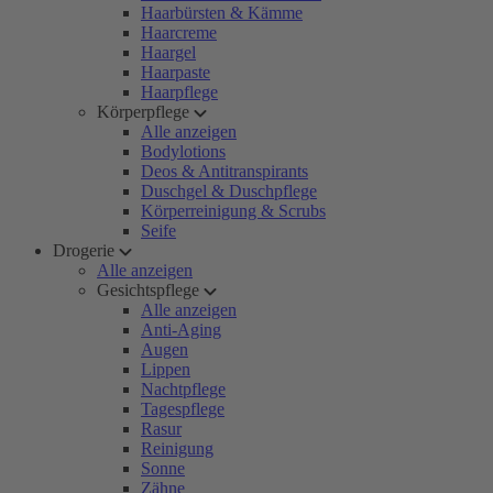
Haarbürsten & Kämme
Haarcreme
Haargel
Haarpaste
Haarpflege
Körperpflege
Alle anzeigen
Bodylotions
Deos & Antitranspirants
Duschgel & Duschpflege
Körperreinigung & Scrubs
Seife
Drogerie
Alle anzeigen
Gesichtspflege
Alle anzeigen
Anti-Aging
Augen
Lippen
Nachtpflege
Tagespflege
Rasur
Reinigung
Sonne
Zähne