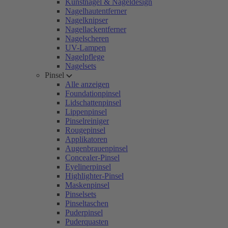
Kunstnägel & Nageldesign
Nagelhautentferner
Nagelknipser
Nagellackentferner
Nagelscheren
UV-Lampen
Nagelpflege
Nagelsets
Pinsel
Alle anzeigen
Foundationpinsel
Lidschattenpinsel
Lippenpinsel
Pinselreiniger
Rougepinsel
Applikatoren
Augenbrauenpinsel
Concealer-Pinsel
Eyelinerpinsel
Highlighter-Pinsel
Maskenpinsel
Pinselsets
Pinseltaschen
Puderpinsel
Puderquasten