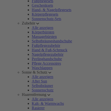
Fußpflegesets
Geschenksets
Hand- & Nagelpflegesets
Körperpflegesets
Sonnenschutz-Sets
Zubehör
Alle anzeigen
Körperbürsten
Massagebürsten
Selbstbräungshandschuhe
Fußpflegezubehör
Hand & Fuß-Schmuck
Nagelpflegezubehör
Peelinghandschuhe
Pflege Accessoires
Waschlappen
Sonne & Schutz
Alle anzeigen
After Sun
Selbstbräuner
Sonnenschutz
Haarentfernung
Alle anzeigen
Kalt- & Warmwachs
Rasierer