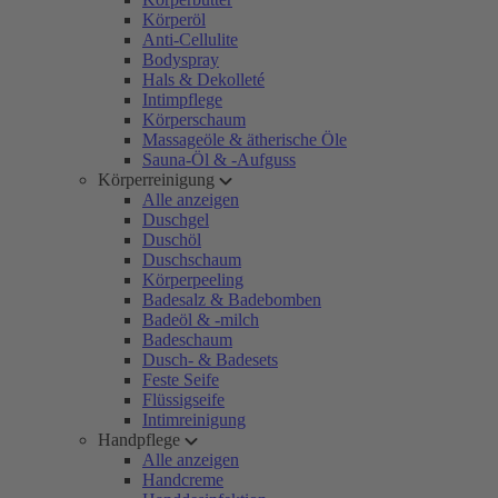
Körperöl
Anti-Cellulite
Bodyspray
Hals & Dekolleté
Intimpflege
Körperschaum
Massageöle & ätherische Öle
Sauna-Öl & -Aufguss
Körperreinigung
Alle anzeigen
Duschgel
Duschöl
Duschschaum
Körperpeeling
Badesalz & Badebomben
Badeöl & -milch
Badeschaum
Dusch- & Badesets
Feste Seife
Flüssigseife
Intimreinigung
Handpflege
Alle anzeigen
Handcreme