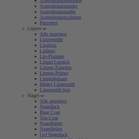
Augenbrauenpomade
Augenbrauenpuder
Augenbrauenstifte
Augenbrauenscheren
Pinzetten
Lippen
Alle anzeigen
Lippenstifte
Lipgloss
Lipliner
Lip-Plumper
Liquid Lipstick
Lippen Zubehör
Lippen-Primer
Lippenbalsam
Matter Lippenstift
Lippenstift-Sets
Nägel
Alle anzeigen
Nagellack
Base Coat
Top Coat
Nagelhärter
Nagelfeilen
Gel Nagellack