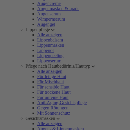
Augencreme
Augenmasken & -pads
Augenserum
Wimpernserum
Augengel
Lippenpflege
Alle anzeigen
Lippenbalsam
Lippenmasken
Lippenöl
Lippenpeeling
Lippenserum
Pflege nach Hautbedürfnis/Hauttyp
Alle anzeigen
Für fettige Haut
Für Mischhaut
Für sensible Haut
Für trockene Haut
Für unreine Haut
Anti-Aging-Gesichtspflege
Gegen Rötungen
Mit Sonnenschutz
Gesichtsmasken
Alle anzeigen
Augen- & Lippenmasken