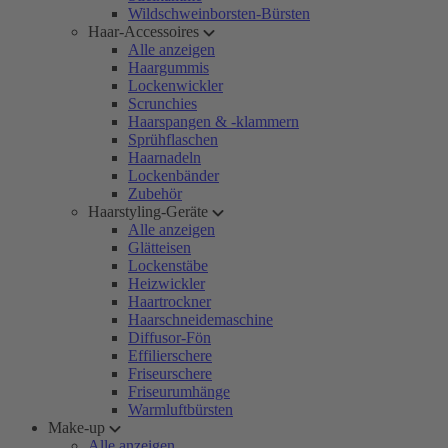
Wildschweinborsten-Bürsten
Haar-Accessoires
Alle anzeigen
Haargummis
Lockenwickler
Scrunchies
Haarspangen & -klammern
Sprühflaschen
Haarnadeln
Lockenbänder
Zubehör
Haarstyling-Geräte
Alle anzeigen
Glätteisen
Lockenstäbe
Heizwickler
Haartrockner
Haarschneidemaschine
Diffusor-Fön
Effilierschere
Friseurschere
Friseurumhänge
Warmluftbürsten
Make-up
Alle anzeigen