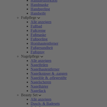
Handdesinfektion
Handmaske
Handpeeling
Handseife
Fußpflege
Alle anzeigen
Fußbad
Fußcreme
Fußmaske
Fußpeeling
Hornhautentferner
Fußgesundheit
Fußspray
Nagelpflege
Alle anzeigen
Nagelfeilen
Nagelhautentferner
Nagelknipser & -zangen
Nagelöle & -pflegestifte
Nagelscheren
Nagelhärter
Nagellack
Beauty Set
Alle anzeigen
Dusch- & Badesets