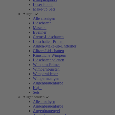
Loser Puder
Make-up Sets
Augen
Alle anzeigen
Lidschatten
Mascara
Eyeliner
Creme-Lidschatten
Lidschatten-Primer
Augen-Make-up-Entferner
Glitzer-Lidschatten
Künstliche Wimpern
Lidschattenpaletten
Wimpern-Primer
Wimpernbürsten
Wimpernkleber
Wimpernzangen
Augenbrauenfarbe
Kajal
Sets
Augenbrauen
Alle anzeigen
Augenbrauenfarbe
Augenbrauengel