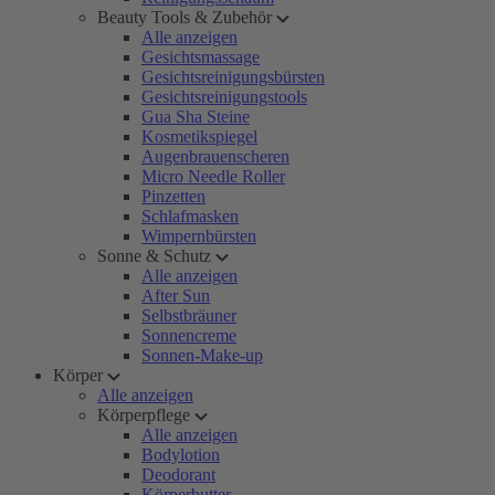
Beauty Tools & Zubehör
Alle anzeigen
Gesichtsmassage
Gesichtsreinigungsbürsten
Gesichtsreinigungstools
Gua Sha Steine
Kosmetikspiegel
Augenbrauenscheren
Micro Needle Roller
Pinzetten
Schlafmasken
Wimpernbürsten
Sonne & Schutz
Alle anzeigen
After Sun
Selbstbräuner
Sonnencreme
Sonnen-Make-up
Körper
Alle anzeigen
Körperpflege
Alle anzeigen
Bodylotion
Deodorant
Körperbutter