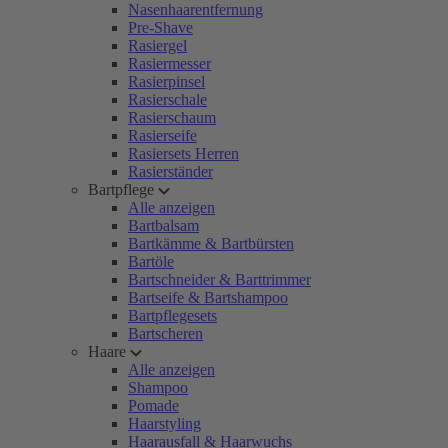
Nasenhaarentfernung
Pre-Shave
Rasiergel
Rasiermesser
Rasierpinsel
Rasierschale
Rasierschaum
Rasierseife
Rasiersets Herren
Rasierständer
Bartpflege
Alle anzeigen
Bartbalsam
Bartkämme & Bartbürsten
Bartöle
Bartschneider & Barttrimmer
Bartseife & Bartshampoo
Bartpflegesets
Bartscheren
Haare
Alle anzeigen
Shampoo
Pomade
Haarstyling
Haarausfall & Haarwuchs