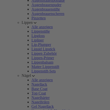
Augenbrauenpomade
Augenbrauenpuder
Augenbrauenstifte
Augenbrauenscheren
Pinzetten
Lippen
Alle anzeigen
Lippenstifte
Lipgloss
Lipliner
Lip-Plumper
Liquid Lipstick
Lippen Zubehör
Lippen-Primer
Lippenbalsam
Matter Lippenstift
Lippenstift-Sets
Nägel
Alle anzeigen
Nagellack
Base Coat
Top Coat
Nagelhärter
Nagelfeilen
Gel Nagellack