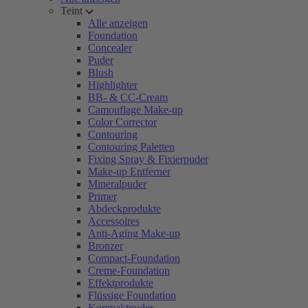
Teint
Alle anzeigen
Foundation
Concealer
Puder
Blush
Highlighter
BB- & CC-Cream
Camouflage Make-up
Color Corrector
Contouring
Contouring Paletten
Fixing Spray & Fixierpuder
Make-up Entferner
Mineralpuder
Primer
Abdeckprodukte
Accessoires
Anti-Aging Make-up
Bronzer
Compact-Foundation
Creme-Foundation
Effektprodukte
Flüssige Foundation
Kompaktpuder