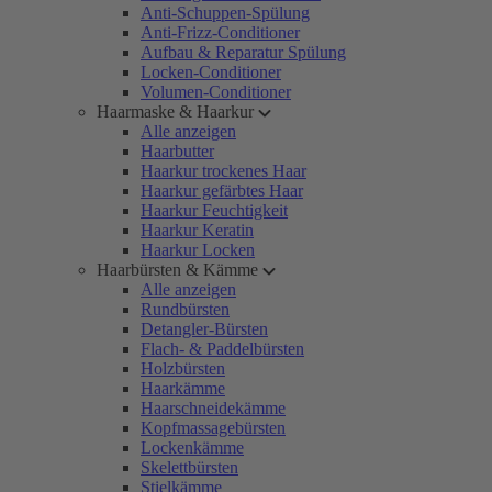
Anti-Schuppen-Spülung
Anti-Frizz-Conditioner
Aufbau & Reparatur Spülung
Locken-Conditioner
Volumen-Conditioner
Haarmaske & Haarkur
Alle anzeigen
Haarbutter
Haarkur trockenes Haar
Haarkur gefärbtes Haar
Haarkur Feuchtigkeit
Haarkur Keratin
Haarkur Locken
Haarbürsten & Kämme
Alle anzeigen
Rundbürsten
Detangler-Bürsten
Flach- & Paddelbürsten
Holzbürsten
Haarkämme
Haarschneidekämme
Kopfmassagebürsten
Lockenkämme
Skelettbürsten
Stielkämme