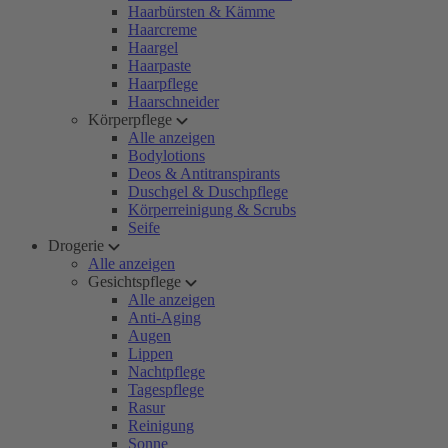
Haarbürsten & Kämme
Haarcreme
Haargel
Haarpaste
Haarpflege
Haarschneider
Körperpflege
Alle anzeigen
Bodylotions
Deos & Antitranspirants
Duschgel & Duschpflege
Körperreinigung & Scrubs
Seife
Drogerie
Alle anzeigen
Gesichtspflege
Alle anzeigen
Anti-Aging
Augen
Lippen
Nachtpflege
Tagespflege
Rasur
Reinigung
Sonne