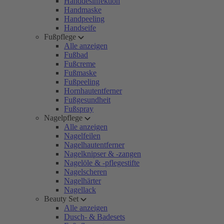
Handdesinfektion
Handmaske
Handpeeling
Handseife
Fußpflege
Alle anzeigen
Fußbad
Fußcreme
Fußmaske
Fußpeeling
Hornhautentferner
Fußgesundheit
Fußspray
Nagelpflege
Alle anzeigen
Nagelfeilen
Nagelhautentferner
Nagelknipser & -zangen
Nagelöle & -pflegestifte
Nagelscheren
Nagelhärter
Nagellack
Beauty Set
Alle anzeigen
Dusch- & Badesets