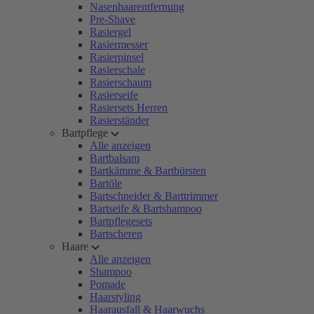
Nasenhaarentfernung
Pre-Shave
Rasiergel
Rasiermesser
Rasierpinsel
Rasierschale
Rasierschaum
Rasierseife
Rasiersets Herren
Rasierständer
Bartpflege
Alle anzeigen
Bartbalsam
Bartkämme & Bartbürsten
Bartöle
Bartschneider & Barttrimmer
Bartseife & Bartshampoo
Bartpflegesets
Bartscheren
Haare
Alle anzeigen
Shampoo
Pomade
Haarstyling
Haarausfall & Haarwuchs