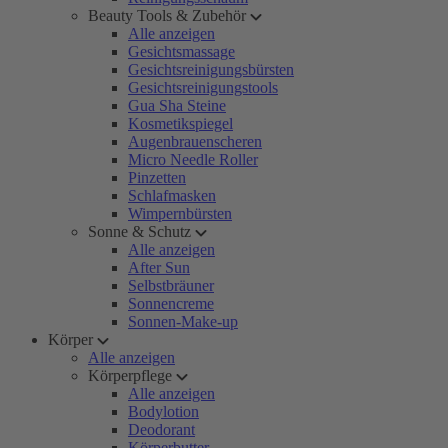
Beauty Tools & Zubehör
Alle anzeigen
Gesichtsmassage
Gesichtsreinigungsbürsten
Gesichtsreinigungstools
Gua Sha Steine
Kosmetikspiegel
Augenbrauenscheren
Micro Needle Roller
Pinzetten
Schlafmasken
Wimpernbürsten
Sonne & Schutz
Alle anzeigen
After Sun
Selbstbräuner
Sonnencreme
Sonnen-Make-up
Körper
Alle anzeigen
Körperpflege
Alle anzeigen
Bodylotion
Deodorant
Körperbutter