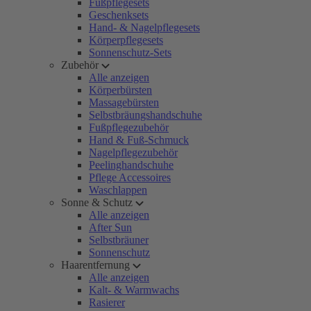
Fußpflegesets
Geschenksets
Hand- & Nagelpflegesets
Körperpflegesets
Sonnenschutz-Sets
Zubehör
Alle anzeigen
Körperbürsten
Massagebürsten
Selbstbräungshandschuhe
Fußpflegezubehör
Hand & Fuß-Schmuck
Nagelpflegezubehör
Peelinghandschuhe
Pflege Accessoires
Waschlappen
Sonne & Schutz
Alle anzeigen
After Sun
Selbstbräuner
Sonnenschutz
Haarentfernung
Alle anzeigen
Kalt- & Warmwachs
Rasierer