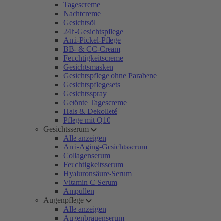
Tagescreme
Nachtcreme
Gesichtsöl
24h-Gesichtspflege
Anti-Pickel-Pflege
BB- & CC-Cream
Feuchtigkeitscreme
Gesichtsmasken
Gesichtspflege ohne Parabene
Gesichtspflegesets
Gesichtsspray
Getönte Tagescreme
Hals & Dekolleté
Pflege mit Q10
Gesichtsserum
Alle anzeigen
Anti-Aging-Gesichtsserum
Collagenserum
Feuchtigkeitsserum
Hyaluronsäure-Serum
Vitamin C Serum
Ampullen
Augenpflege
Alle anzeigen
Augenbrauenserum