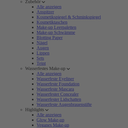
Zubehör
Alle anzeigen
Anspitzer
Kosmetikspiegel & Schminkspiegel
Kosmetiktaschen
Make-up Leerpaletten
Make-up Schwämme
Blotting Paper
Nägel
Augen
Lippen
Sets
Teint
Wasserfestes Make-up
Alle anzeigen
Wasserfeste Eyeliner
Wasserfeste Foundation
Wasserfeste Mascara
Wasserfester Concealer
Wasserfester Lidschatten
Wasserfeste Augenbrauenstifte
Highlights
Alle anzeigen
Glow Make-up
Veganes Make-up