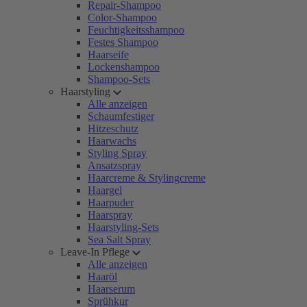
Repair-Shampoo
Color-Shampoo
Feuchtigkeitsshampoo
Festes Shampoo
Haarseife
Lockenshampoo
Shampoo-Sets
Haarstyling
Alle anzeigen
Schaumfestiger
Hitzeschutz
Haarwachs
Styling Spray
Ansatzspray
Haarcreme & Stylingcreme
Haargel
Haarpuder
Haarspray
Haarstyling-Sets
Sea Salt Spray
Leave-In Pflege
Alle anzeigen
Haaröl
Haarserum
Sprühkur