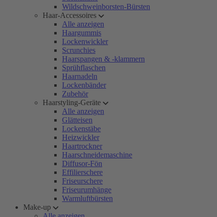
Wildschweinborsten-Bürsten
Haar-Accessoires
Alle anzeigen
Haargummis
Lockenwickler
Scrunchies
Haarspangen & -klammern
Sprühflaschen
Haarnadeln
Lockenbänder
Zubehör
Haarstyling-Geräte
Alle anzeigen
Glätteisen
Lockenstäbe
Heizwickler
Haartrockner
Haarschneidemaschine
Diffusor-Fön
Effilierschere
Friseurschere
Friseurumhänge
Warmluftbürsten
Make-up
Alle anzeigen