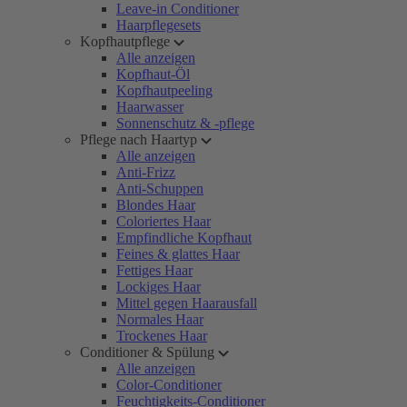
Leave-in Conditioner
Haarpflegesets
Kopfhautpflege
Alle anzeigen
Kopfhaut-Öl
Kopfhautpeeling
Haarwasser
Sonnenschutz & -pflege
Pflege nach Haartyp
Alle anzeigen
Anti-Frizz
Anti-Schuppen
Blondes Haar
Coloriertes Haar
Empfindliche Kopfhaut
Feines & glattes Haar
Fettiges Haar
Lockiges Haar
Mittel gegen Haarausfall
Normales Haar
Trockenes Haar
Conditioner & Spülung
Alle anzeigen
Color-Conditioner
Feuchtigkeits-Conditioner