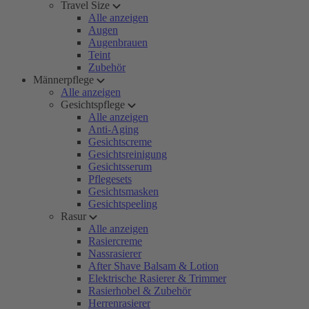
Travel Size
Alle anzeigen
Augen
Augenbrauen
Teint
Zubehör
Männerpflege
Alle anzeigen
Gesichtspflege
Alle anzeigen
Anti-Aging
Gesichtscreme
Gesichtsreinigung
Gesichtsserum
Pflegesets
Gesichtsmasken
Gesichtspeeling
Rasur
Alle anzeigen
Rasiercreme
Nassrasierer
After Shave Balsam & Lotion
Elektrische Rasierer & Trimmer
Rasierhobel & Zubehör
Herrenrasierer