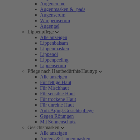
Augencreme
Augenmasken & -pads
Augenserum
Wimpernserum
Augengel
Lippenpflege
Alle anzeigen
Lippenbalsam
Lippenmasken
Lippenöl
Lippenpeeling
Lippenserum
Pflege nach Hautbedürfnis/Hauttyp
Alle anzeigen
Für fettige Haut
Für Mischhaut
Für sensible Haut
Für trockene Haut
Für unreine Haut
Anti-Aging-Gesichtspflege
Gegen Rötungen
Mit Sonnenschutz
Gesichtsmasken
Alle anzeigen
Augen- & Lippenmasken