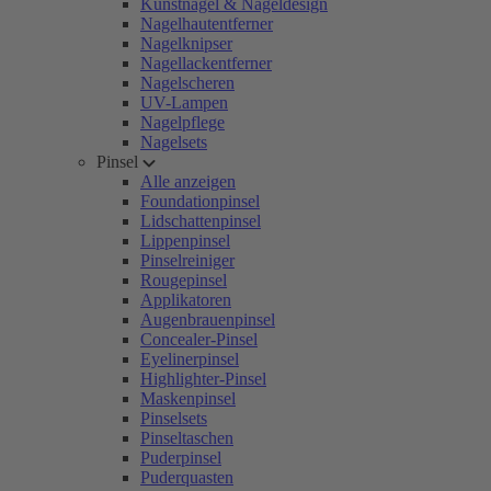
Kunstnägel & Nageldesign
Nagelhautentferner
Nagelknipser
Nagellackentferner
Nagelscheren
UV-Lampen
Nagelpflege
Nagelsets
Pinsel
Alle anzeigen
Foundationpinsel
Lidschattenpinsel
Lippenpinsel
Pinselreiniger
Rougepinsel
Applikatoren
Augenbrauenpinsel
Concealer-Pinsel
Eyelinerpinsel
Highlighter-Pinsel
Maskenpinsel
Pinselsets
Pinseltaschen
Puderpinsel
Puderquasten