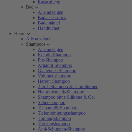
Rasurpflege
Bad
Alle anzeigen
Badaccessoires
Bademäntel
Handtücher
Haare
Alle anzeigen
Shampoos
Alle anzeigen
Keratin-Shampoo
Pre-Shampoo
Arganöl-Shampoo
Glättendes Shampoo
Volumenshampoo
Herren-Shampoo
2-in-1-Shampoo & -Conditioner
Naturkosmetik-Shampoo
Shampoo ohne Silikone & Co.
Silbershampoo
Teebaumöl-Shampoo
Tiefenreinigungsshampoo
Tönungsshampoo
Trockenshampoo
Anti-Schuppen-Shampoo