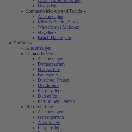
Gesicht & Körperpflege
Haarpflege
Sommer-Make-up und Trends
Alle anzeigen
Mists & Setting Sprays
Wasserfestes Make-up
Nagellack
Beach Hair stylen
Parfum
Alle anzeigen
Damendüfte
Alle anzeigen
Damenparfum
Haarparfum
Bodyspray
Duschgel Frauen
Deodorants
Körperpflege
Duftseifen
Parfum Sets Damen
Herrendüfte
Alle anzeigen
Herrenparfum
After Shave
Körperpflege