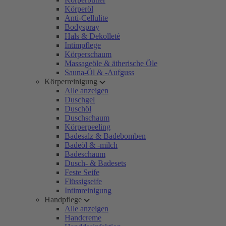
Körperöl
Anti-Cellulite
Bodyspray
Hals & Dekolleté
Intimpflege
Körperschaum
Massageöle & ätherische Öle
Sauna-Öl & -Aufguss
Körperreinigung
Alle anzeigen
Duschgel
Duschöl
Duschschaum
Körperpeeling
Badesalz & Badebomben
Badeöl & -milch
Badeschaum
Dusch- & Badesets
Feste Seife
Flüssigseife
Intimreinigung
Handpflege
Alle anzeigen
Handcreme