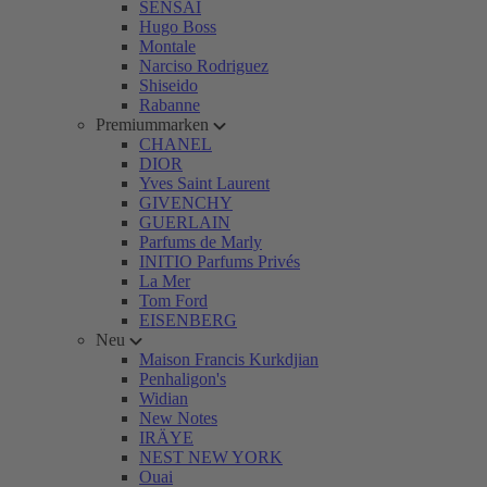
SENSAI
Hugo Boss
Montale
Narciso Rodriguez
Shiseido
Rabanne
Premiummarken
CHANEL
DIOR
Yves Saint Laurent
GIVENCHY
GUERLAIN
Parfums de Marly
INITIO Parfums Privés
La Mer
Tom Ford
EISENBERG
Neu
Maison Francis Kurkdjian
Penhaligon's
Widian
New Notes
IRÄYE
NEST NEW YORK
Ouai