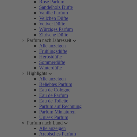
Rose Parfum
Sandelholz Düfte
Vanille Parfum
Veilchen Düfte
Vetiver Düfte
Würziges Parfum
Zitrische Düfte
Parfum nach Jahreszeit
Alle anzeigen
Frühlingsdüfte
Herbstdüfte
Sommerdüfte
Winterdüfte
Highlights
Alle anzeigen
Beliebtes Parfum
Eau de Cologne
Eau de Parfum
Eau de Toilette
Parfum auf Rechnung
Parfum Miniaturen
Unisex Parfum
Parfum nach Land
Alle anzeigen
Arabisches Parfum