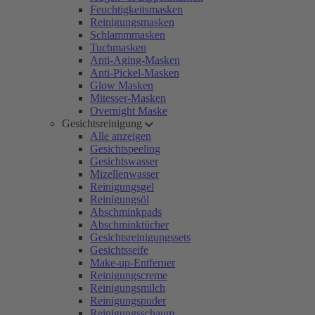
Feuchtigkeitsmasken
Reinigungsmasken
Schlammmasken
Tuchmasken
Anti-Aging-Masken
Anti-Pickel-Masken
Glow Masken
Mitesser-Masken
Overnight Maske
Gesichtsreinigung
Alle anzeigen
Gesichtspeeling
Gesichtswasser
Mizellenwasser
Reinigungsgel
Reinigungsöl
Abschminkpads
Abschminktücher
Gesichtsreinigungssets
Gesichtsseife
Make-up-Entferner
Reinigungscreme
Reinigungsmilch
Reinigungspuder
Reinigungsschaum