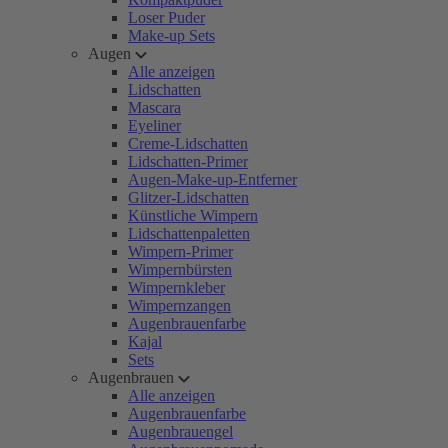
Loser Puder
Make-up Sets
Augen
Alle anzeigen
Lidschatten
Mascara
Eyeliner
Creme-Lidschatten
Lidschatten-Primer
Augen-Make-up-Entferner
Glitzer-Lidschatten
Künstliche Wimpern
Lidschattenpaletten
Wimpern-Primer
Wimpernbürsten
Wimpernkleber
Wimpernzangen
Augenbrauenfarbe
Kajal
Sets
Augenbrauen
Alle anzeigen
Augenbrauenfarbe
Augenbrauengel