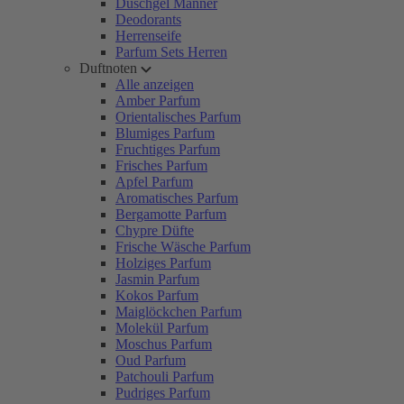
Duschgel Männer
Deodorants
Herrenseife
Parfum Sets Herren
Duftnoten
Alle anzeigen
Amber Parfum
Orientalisches Parfum
Blumiges Parfum
Fruchtiges Parfum
Frisches Parfum
Apfel Parfum
Aromatisches Parfum
Bergamotte Parfum
Chypre Düfte
Frische Wäsche Parfum
Holziges Parfum
Jasmin Parfum
Kokos Parfum
Maiglöckchen Parfum
Molekül Parfum
Moschus Parfum
Oud Parfum
Patchouli Parfum
Pudriges Parfum