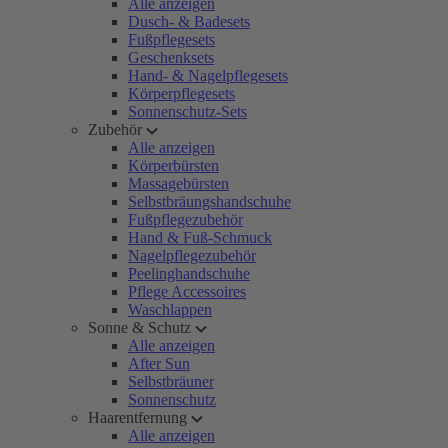
Alle anzeigen
Dusch- & Badesets
Fußpflegesets
Geschenksets
Hand- & Nagelpflegesets
Körperpflegesets
Sonnenschutz-Sets
Zubehör
Alle anzeigen
Körperbürsten
Massagebürsten
Selbstbräungshandschuhe
Fußpflegezubehör
Hand & Fuß-Schmuck
Nagelpflegezubehör
Peelinghandschuhe
Pflege Accessoires
Waschlappen
Sonne & Schutz
Alle anzeigen
After Sun
Selbstbräuner
Sonnenschutz
Haarentfernung
Alle anzeigen