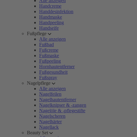
Alle anzeigen
Handcreme
Handdesinfektion
Handmaske
Handpeeling
Handseife
Fußpflege
Alle anzeigen
Fußbad
Fußcreme
Fußmaske
Fußpeeling
Hornhautentferner
Fußgesundheit
Fußspray
Nagelpflege
Alle anzeigen
Nagelfeilen
Nagelhautentferner
Nagelknipser & -zangen
Nagelöle & -pflegestifte
Nagelscheren
Nagelhärter
Nagellack
Beauty Set