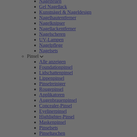
Nagelfeilen
Gel Nagellack
Kunstnägel & Nageldesign
Nagelhautentferner
Nagelknipser
Nagellackentferner
Nagelscheren
UV-Lampen
Nagelpflege
Nagelsets
Pinsel
Alle anzeigen
Foundationpinsel
Lidschattenpinsel
Lippenpinsel
Pinselreiniger
Rougepinsel
Applikatoren
Augenbrauenpinsel
Concealer-Pinsel
Eyelinerpinsel
Highlighter-Pinsel
Maskenpinsel
Pinselsets
Pinseltaschen