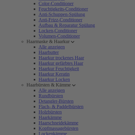
Color-Conditioner
Feuchtigkeits-Conditioner
Anti-Schuppen-Spülung
Anti-Frizz-Conditioner
Aufbau & Reparatur Spülung
Locken-Conditioner
Volumen-Conditioner
Haarmaske & Haarkur
Alle anzeigen
Haarbutter
Haarkur trockenes Haar
Haarkur gefärbtes Haar
Haarkur Feuchtigkeit
Haarkur Keratin
Haarkur Locken
Haarbürsten & Kämme
Alle anzeigen
Rundbürsten
Detangler-Bürsten
Flach- & Paddelbürsten
Holzbürsten
Haarkämme
Haarschneidekämme
Kopfmassagebürsten
Lockenkämme