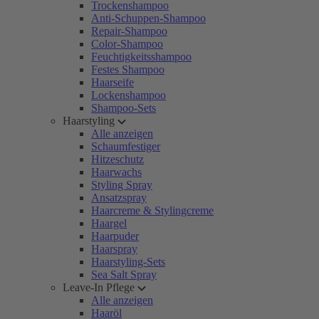
Trockenshampoo
Anti-Schuppen-Shampoo
Repair-Shampoo
Color-Shampoo
Feuchtigkeitsshampoo
Festes Shampoo
Haarseife
Lockenshampoo
Shampoo-Sets
Haarstyling
Alle anzeigen
Schaumfestiger
Hitzeschutz
Haarwachs
Styling Spray
Ansatzspray
Haarcreme & Stylingcreme
Haargel
Haarpuder
Haarspray
Haarstyling-Sets
Sea Salt Spray
Leave-In Pflege
Alle anzeigen
Haaröl