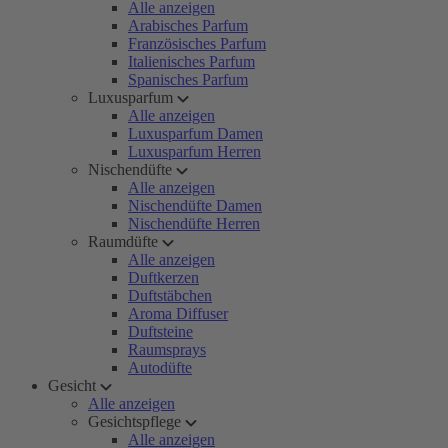
Alle anzeigen
Arabisches Parfum
Französisches Parfum
Italienisches Parfum
Spanisches Parfum
Luxusparfum
Alle anzeigen
Luxusparfum Damen
Luxusparfum Herren
Nischendüfte
Alle anzeigen
Nischendüfte Damen
Nischendüfte Herren
Raumdüfte
Alle anzeigen
Duftkerzen
Duftstäbchen
Aroma Diffuser
Duftsteine
Raumsprays
Autodüfte
Gesicht
Alle anzeigen
Gesichtspflege
Alle anzeigen