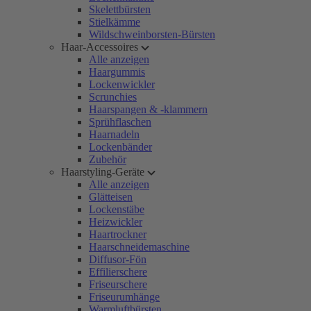
Skelettbürsten
Stielkämme
Wildschweinborsten-Bürsten
Haar-Accessoires
Alle anzeigen
Haargummis
Lockenwickler
Scrunchies
Haarspangen & -klammern
Sprühflaschen
Haarnadeln
Lockenbänder
Zubehör
Haarstyling-Geräte
Alle anzeigen
Glätteisen
Lockenstäbe
Heizwickler
Haartrockner
Haarschneidemaschine
Diffusor-Fön
Effilierschere
Friseurschere
Friseurumhänge
Warmluftbürsten