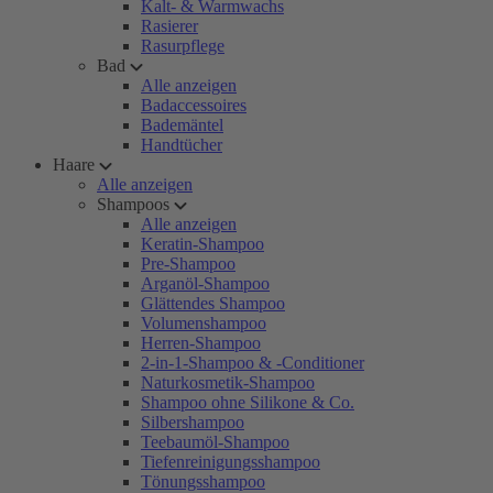
Kalt- & Warmwachs
Rasierer
Rasurpflege
Bad
Alle anzeigen
Badaccessoires
Bademäntel
Handtücher
Haare
Alle anzeigen
Shampoos
Alle anzeigen
Keratin-Shampoo
Pre-Shampoo
Arganöl-Shampoo
Glättendes Shampoo
Volumenshampoo
Herren-Shampoo
2-in-1-Shampoo & -Conditioner
Naturkosmetik-Shampoo
Shampoo ohne Silikone & Co.
Silbershampoo
Teebaumöl-Shampoo
Tiefenreinigungsshampoo
Tönungsshampoo