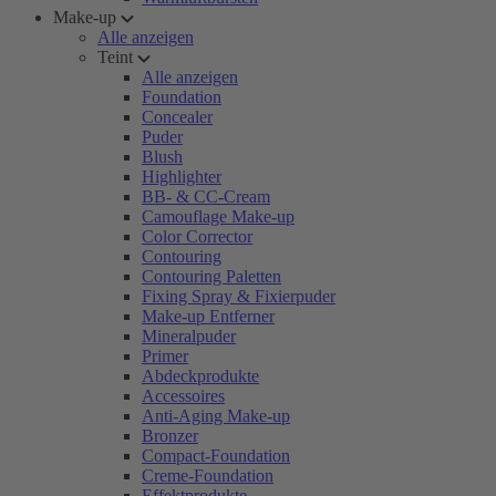
Make-up
Alle anzeigen
Teint
Alle anzeigen
Foundation
Concealer
Puder
Blush
Highlighter
BB- & CC-Cream
Camouflage Make-up
Color Corrector
Contouring
Contouring Paletten
Fixing Spray & Fixierpuder
Make-up Entferner
Mineralpuder
Primer
Abdeckprodukte
Accessoires
Anti-Aging Make-up
Bronzer
Compact-Foundation
Creme-Foundation
Effektprodukte