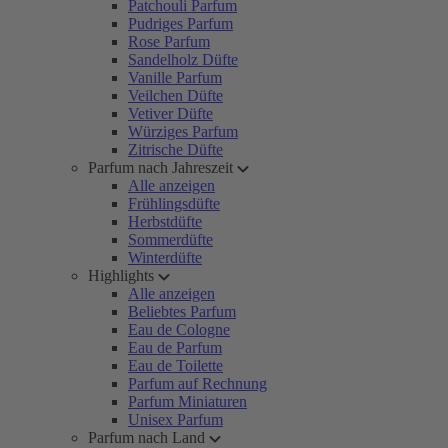
Patchouli Parfum
Pudriges Parfum
Rose Parfum
Sandelholz Düfte
Vanille Parfum
Veilchen Düfte
Vetiver Düfte
Würziges Parfum
Zitrische Düfte
Parfum nach Jahreszeit
Alle anzeigen
Frühlingsdüfte
Herbstdüfte
Sommerdüfte
Winterdüfte
Highlights
Alle anzeigen
Beliebtes Parfum
Eau de Cologne
Eau de Parfum
Eau de Toilette
Parfum auf Rechnung
Parfum Miniaturen
Unisex Parfum
Parfum nach Land