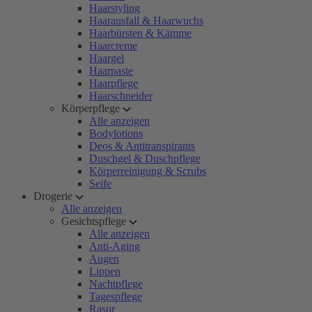
Haarstyling
Haarausfall & Haarwuchs
Haarbürsten & Kämme
Haarcreme
Haargel
Haarpaste
Haarpflege
Haarschneider
Körperpflege
Alle anzeigen
Bodylotions
Deos & Antitranspirants
Duschgel & Duschpflege
Körperreinigung & Scrubs
Seife
Drogerie
Alle anzeigen
Gesichtspflege
Alle anzeigen
Anti-Aging
Augen
Lippen
Nachtpflege
Tagespflege
Rasur