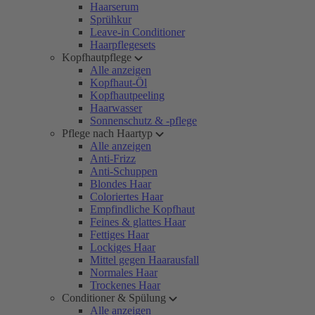
Haarserum
Sprühkur
Leave-in Conditioner
Haarpflegesets
Kopfhautpflege
Alle anzeigen
Kopfhaut-Öl
Kopfhautpeeling
Haarwasser
Sonnenschutz & -pflege
Pflege nach Haartyp
Alle anzeigen
Anti-Frizz
Anti-Schuppen
Blondes Haar
Coloriertes Haar
Empfindliche Kopfhaut
Feines & glattes Haar
Fettiges Haar
Lockiges Haar
Mittel gegen Haarausfall
Normales Haar
Trockenes Haar
Conditioner & Spülung
Alle anzeigen