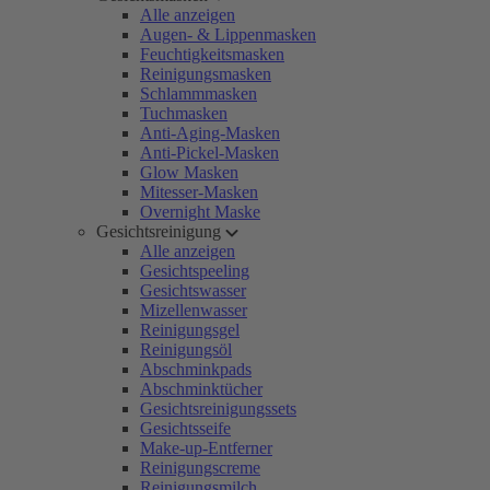
Alle anzeigen
Augen- & Lippenmasken
Feuchtigkeitsmasken
Reinigungsmasken
Schlammmasken
Tuchmasken
Anti-Aging-Masken
Anti-Pickel-Masken
Glow Masken
Mitesser-Masken
Overnight Maske
Gesichtsreinigung
Alle anzeigen
Gesichtspeeling
Gesichtswasser
Mizellenwasser
Reinigungsgel
Reinigungsöl
Abschminkpads
Abschminktücher
Gesichtsreinigungssets
Gesichtsseife
Make-up-Entferner
Reinigungscreme
Reinigungsmilch