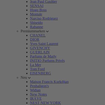
Jean Paul Gaultier
SENSAI
Hugo Boss
Montale
Narciso Rodriguez
Shiseido
Rabanne
Premiummarken
CHANEL
DIOR
Yves Saint Laurent
GIVENCHY
GUERLAIN
Parfums de Marly
INITIO Parfums Privés
La Mer
Tom Ford
EISENBERG
Neu
Maison Francis Kurkdjian
Penhaligon's
Widian
New Notes
IRÄYE
NEST NEW YORK