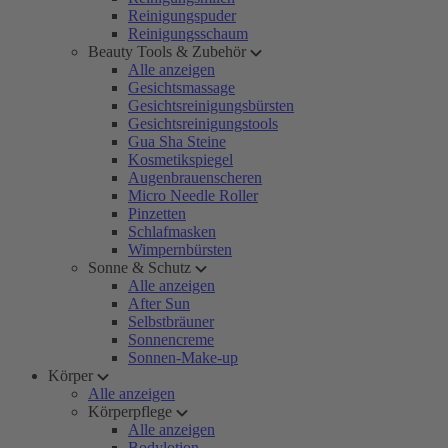
Reinigungspuder
Reinigungsschaum
Beauty Tools & Zubehör
Alle anzeigen
Gesichtsmassage
Gesichtsreinigungsbürsten
Gesichtsreinigungstools
Gua Sha Steine
Kosmetikspiegel
Augenbrauenscheren
Micro Needle Roller
Pinzetten
Schlafmasken
Wimpernbürsten
Sonne & Schutz
Alle anzeigen
After Sun
Selbstbräuner
Sonnencreme
Sonnen-Make-up
Körper
Alle anzeigen
Körperpflege
Alle anzeigen
Bodylotion