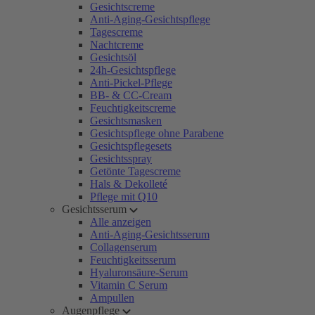
Gesichtscreme
Anti-Aging-Gesichtspflege
Tagescreme
Nachtcreme
Gesichtsöl
24h-Gesichtspflege
Anti-Pickel-Pflege
BB- & CC-Cream
Feuchtigkeitscreme
Gesichtsmasken
Gesichtspflege ohne Parabene
Gesichtspflegesets
Gesichtsspray
Getönte Tagescreme
Hals & Dekolleté
Pflege mit Q10
Gesichtsserum
Alle anzeigen
Anti-Aging-Gesichtsserum
Collagenserum
Feuchtigkeitsserum
Hyaluronsäure-Serum
Vitamin C Serum
Ampullen
Augenpflege