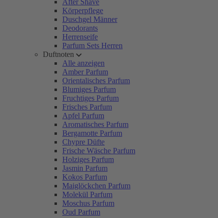
After Shave
Körperpflege
Duschgel Männer
Deodorants
Herrenseife
Parfum Sets Herren
Duftnoten
Alle anzeigen
Amber Parfum
Orientalisches Parfum
Blumiges Parfum
Fruchtiges Parfum
Frisches Parfum
Apfel Parfum
Aromatisches Parfum
Bergamotte Parfum
Chypre Düfte
Frische Wäsche Parfum
Holziges Parfum
Jasmin Parfum
Kokos Parfum
Maiglöckchen Parfum
Molekül Parfum
Moschus Parfum
Oud Parfum