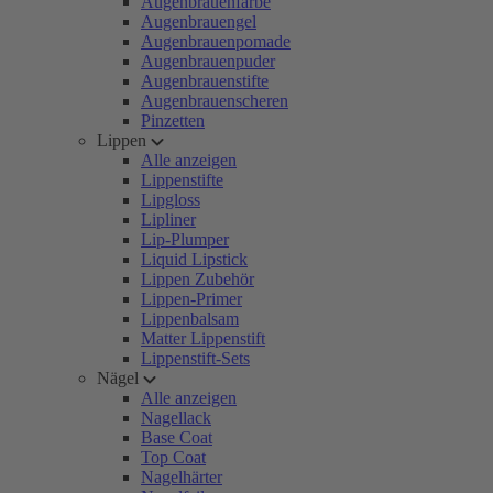
Augenbrauenfarbe
Augenbrauengel
Augenbrauenpomade
Augenbrauenpuder
Augenbrauenstifte
Augenbrauenscheren
Pinzetten
Lippen
Alle anzeigen
Lippenstifte
Lipgloss
Lipliner
Lip-Plumper
Liquid Lipstick
Lippen Zubehör
Lippen-Primer
Lippenbalsam
Matter Lippenstift
Lippenstift-Sets
Nägel
Alle anzeigen
Nagellack
Base Coat
Top Coat
Nagelhärter