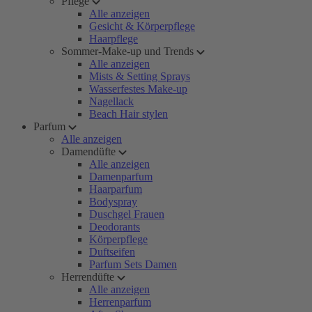
Pflege
Alle anzeigen
Gesicht & Körperpflege
Haarpflege
Sommer-Make-up und Trends
Alle anzeigen
Mists & Setting Sprays
Wasserfestes Make-up
Nagellack
Beach Hair stylen
Parfum
Alle anzeigen
Damendüfte
Alle anzeigen
Damenparfum
Haarparfum
Bodyspray
Duschgel Frauen
Deodorants
Körperpflege
Duftseifen
Parfum Sets Damen
Herrendüfte
Alle anzeigen
Herrenparfum