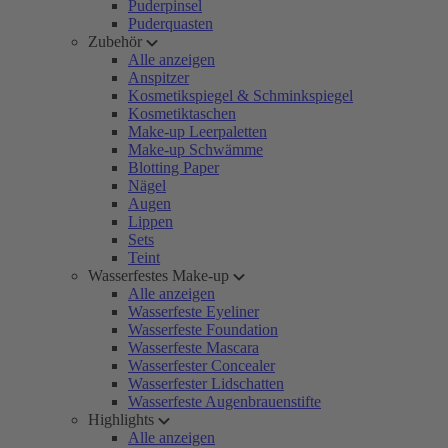
Puderpinsel
Puderquasten
Zubehör
Alle anzeigen
Anspitzer
Kosmetikspiegel & Schminkspiegel
Kosmetiktaschen
Make-up Leerpaletten
Make-up Schwämme
Blotting Paper
Nägel
Augen
Lippen
Sets
Teint
Wasserfestes Make-up
Alle anzeigen
Wasserfeste Eyeliner
Wasserfeste Foundation
Wasserfeste Mascara
Wasserfester Concealer
Wasserfester Lidschatten
Wasserfeste Augenbrauenstifte
Highlights
Alle anzeigen