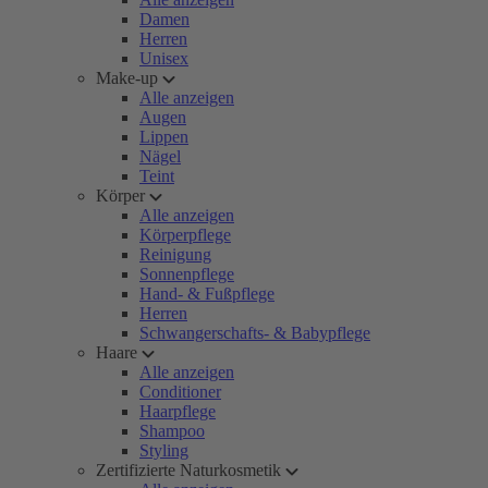
Damen
Herren
Unisex
Make-up
Alle anzeigen
Augen
Lippen
Nägel
Teint
Körper
Alle anzeigen
Körperpflege
Reinigung
Sonnenpflege
Hand- & Fußpflege
Herren
Schwangerschafts- & Babypflege
Haare
Alle anzeigen
Conditioner
Haarpflege
Shampoo
Styling
Zertifizierte Naturkosmetik