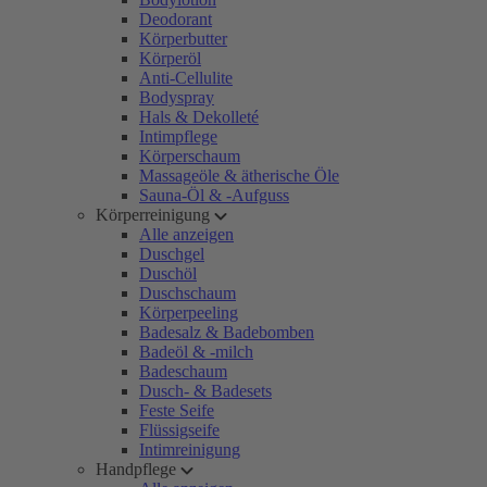
Deodorant
Körperbutter
Körperöl
Anti-Cellulite
Bodyspray
Hals & Dekolleté
Intimpflege
Körperschaum
Massageöle & ätherische Öle
Sauna-Öl & -Aufguss
Körperreinigung
Alle anzeigen
Duschgel
Duschöl
Duschschaum
Körperpeeling
Badesalz & Badebomben
Badeöl & -milch
Badeschaum
Dusch- & Badesets
Feste Seife
Flüssigseife
Intimreinigung
Handpflege