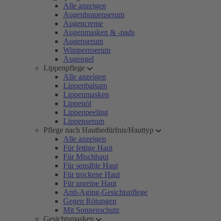
Alle anzeigen
Augenbrauenserum
Augencreme
Augenmasken & -pads
Augenserum
Wimpernserum
Augengel
Lippenpflege
Alle anzeigen
Lippenbalsam
Lippenmasken
Lippenöl
Lippenpeeling
Lippenserum
Pflege nach Hautbedürfnis/Hauttyp
Alle anzeigen
Für fettige Haut
Für Mischhaut
Für sensible Haut
Für trockene Haut
Für unreine Haut
Anti-Aging-Gesichtspflege
Gegen Rötungen
Mit Sonnenschutz
Gesichtsmasken