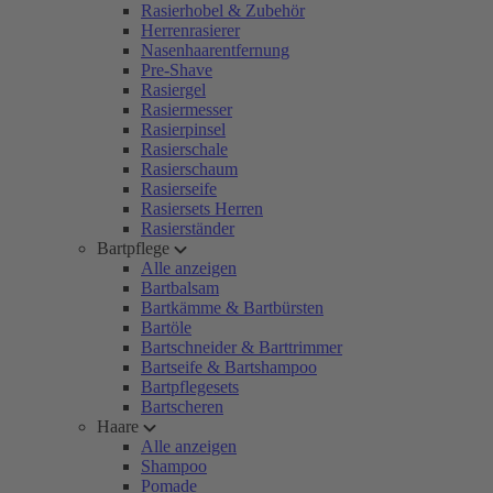
Rasierhobel & Zubehör
Herrenrasierer
Nasenhaarentfernung
Pre-Shave
Rasiergel
Rasiermesser
Rasierpinsel
Rasierschale
Rasierschaum
Rasierseife
Rasiersets Herren
Rasierständer
Bartpflege
Alle anzeigen
Bartbalsam
Bartkämme & Bartbürsten
Bartöle
Bartschneider & Barttrimmer
Bartseife & Bartshampoo
Bartpflegesets
Bartscheren
Haare
Alle anzeigen
Shampoo
Pomade