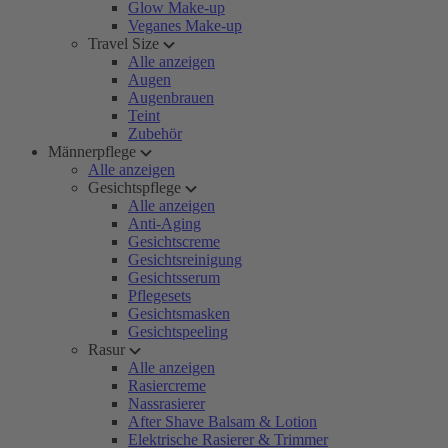
Glow Make-up
Veganes Make-up
Travel Size
Alle anzeigen
Augen
Augenbrauen
Teint
Zubehör
Männerpflege
Alle anzeigen
Gesichtspflege
Alle anzeigen
Anti-Aging
Gesichtscreme
Gesichtsreinigung
Gesichtsserum
Pflegesets
Gesichtsmasken
Gesichtspeeling
Rasur
Alle anzeigen
Rasiercreme
Nassrasierer
After Shave Balsam & Lotion
Elektrische Rasierer & Trimmer