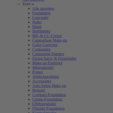
Teint
Alle anzeigen
Foundation
Concealer
Puder
Blush
Highlighter
BB- & CC-Cream
Camouflage Make-up
Color Corrector
Contouring
Contouring Paletten
Fixing Spray & Fixierpuder
Make-up Entferner
Mineralpuder
Primer
Abdeckprodukte
Accessoires
Anti-Aging Make-up
Bronzer
Compact-Foundation
Creme-Foundation
Effektprodukte
Flüssige Foundation
Kompaktpuder