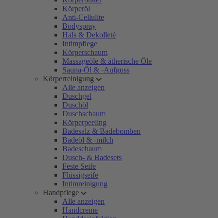
Körperöl
Anti-Cellulite
Bodyspray
Hals & Dekolleté
Intimpflege
Körperschaum
Massageöle & ätherische Öle
Sauna-Öl & -Aufguss
Körperreinigung
Alle anzeigen
Duschgel
Duschöl
Duschschaum
Körperpeeling
Badesalz & Badebomben
Badeöl & -milch
Badeschaum
Dusch- & Badesets
Feste Seife
Flüssigseife
Intimreinigung
Handpflege
Alle anzeigen
Handcreme