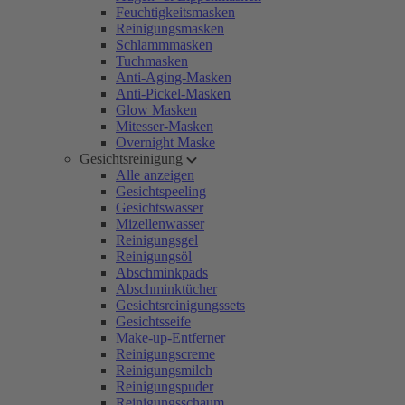
Feuchtigkeitsmasken
Reinigungsmasken
Schlammmasken
Tuchmasken
Anti-Aging-Masken
Anti-Pickel-Masken
Glow Masken
Mitesser-Masken
Overnight Maske
Gesichtsreinigung
Alle anzeigen
Gesichtspeeling
Gesichtswasser
Mizellenwasser
Reinigungsgel
Reinigungsöl
Abschminkpads
Abschminktücher
Gesichtsreinigungssets
Gesichtsseife
Make-up-Entferner
Reinigungscreme
Reinigungsmilch
Reinigungspuder
Reinigungsschaum