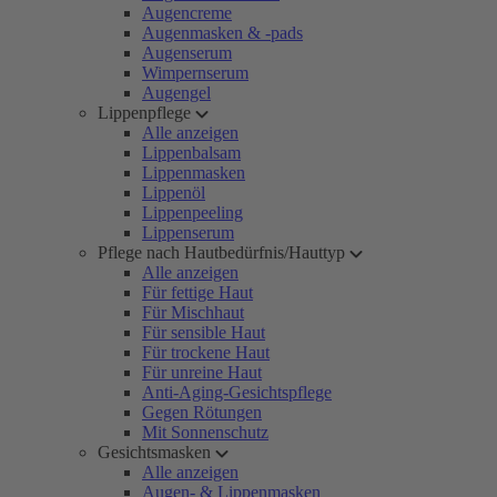
Augencreme
Augenmasken & -pads
Augenserum
Wimpernserum
Augengel
Lippenpflege
Alle anzeigen
Lippenbalsam
Lippenmasken
Lippenöl
Lippenpeeling
Lippenserum
Pflege nach Hautbedürfnis/Hauttyp
Alle anzeigen
Für fettige Haut
Für Mischhaut
Für sensible Haut
Für trockene Haut
Für unreine Haut
Anti-Aging-Gesichtspflege
Gegen Rötungen
Mit Sonnenschutz
Gesichtsmasken
Alle anzeigen
Augen- & Lippenmasken