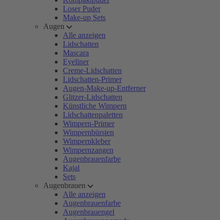
Loser Puder
Make-up Sets
Augen
Alle anzeigen
Lidschatten
Mascara
Eyeliner
Creme-Lidschatten
Lidschatten-Primer
Augen-Make-up-Entferner
Glitzer-Lidschatten
Künstliche Wimpern
Lidschattenpaletten
Wimpern-Primer
Wimpernbürsten
Wimpernkleber
Wimpernzangen
Augenbrauenfarbe
Kajal
Sets
Augenbrauen
Alle anzeigen
Augenbrauenfarbe
Augenbrauengel