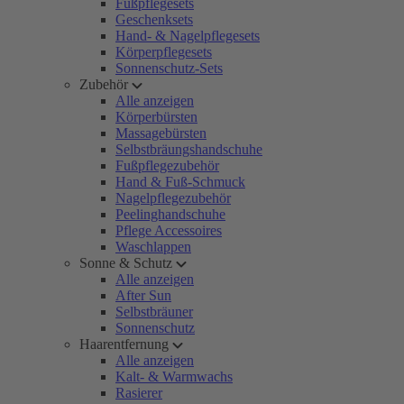
Fußpflegesets
Geschenksets
Hand- & Nagelpflegesets
Körperpflegesets
Sonnenschutz-Sets
Zubehör
Alle anzeigen
Körperbürsten
Massagebürsten
Selbstbräungshandschuhe
Fußpflegezubehör
Hand & Fuß-Schmuck
Nagelpflegezubehör
Peelinghandschuhe
Pflege Accessoires
Waschlappen
Sonne & Schutz
Alle anzeigen
After Sun
Selbstbräuner
Sonnenschutz
Haarentfernung
Alle anzeigen
Kalt- & Warmwachs
Rasierer