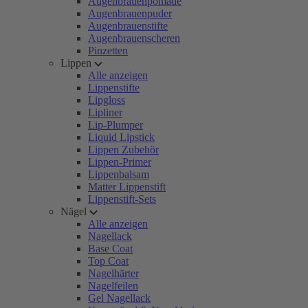
Augenbrauenpomade
Augenbrauenpuder
Augenbrauenstifte
Augenbrauenscheren
Pinzetten
Lippen
Alle anzeigen
Lippenstifte
Lipgloss
Lipliner
Lip-Plumper
Liquid Lipstick
Lippen Zubehör
Lippen-Primer
Lippenbalsam
Matter Lippenstift
Lippenstift-Sets
Nägel
Alle anzeigen
Nagellack
Base Coat
Top Coat
Nagelhärter
Nagelfeilen
Gel Nagellack