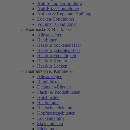
Anti-Schuppen-Spülung
Anti-Frizz-Conditioner
Aufbau & Reparatur Spülung
Locken-Conditioner
Volumen-Conditioner
Haarmaske & Haarkur
Alle anzeigen
Haarbutter
Haarkur trockenes Haar
Haarkur gefärbtes Haar
Haarkur Feuchtigkeit
Haarkur Keratin
Haarkur Locken
Haarbürsten & Kämme
Alle anzeigen
Rundbürsten
Detangler-Bürsten
Flach- & Paddelbürsten
Holzbürsten
Haarkämme
Haarschneidekämme
Kopfmassagebürsten
Lockenkämme
Skelettbürsten
Stielkämme