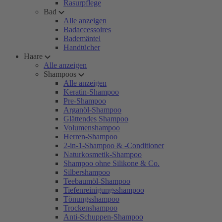
Rasurpflege
Bad
Alle anzeigen
Badaccessoires
Bademäntel
Handtücher
Haare
Alle anzeigen
Shampoos
Alle anzeigen
Keratin-Shampoo
Pre-Shampoo
Arganöl-Shampoo
Glättendes Shampoo
Volumenshampoo
Herren-Shampoo
2-in-1-Shampoo & -Conditioner
Naturkosmetik-Shampoo
Shampoo ohne Silikone & Co.
Silbershampoo
Teebaumöl-Shampoo
Tiefenreinigungsshampoo
Tönungsshampoo
Trockenshampoo
Anti-Schuppen-Shampoo