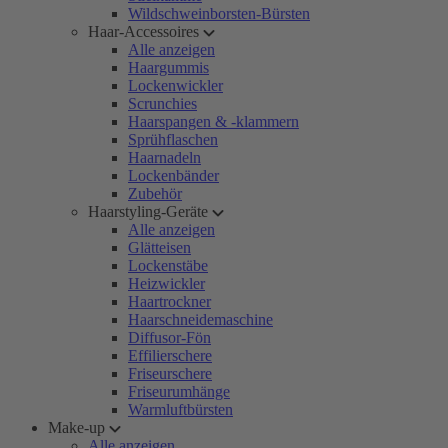
Wildschweinborsten-Bürsten
Haar-Accessoires
Alle anzeigen
Haargummis
Lockenwickler
Scrunchies
Haarspangen & -klammern
Sprühflaschen
Haarnadeln
Lockenbänder
Zubehör
Haarstyling-Geräte
Alle anzeigen
Glätteisen
Lockenstäbe
Heizwickler
Haartrockner
Haarschneidemaschine
Diffusor-Fön
Effilierschere
Friseurschere
Friseurumhänge
Warmluftbürsten
Make-up
Alle anzeigen