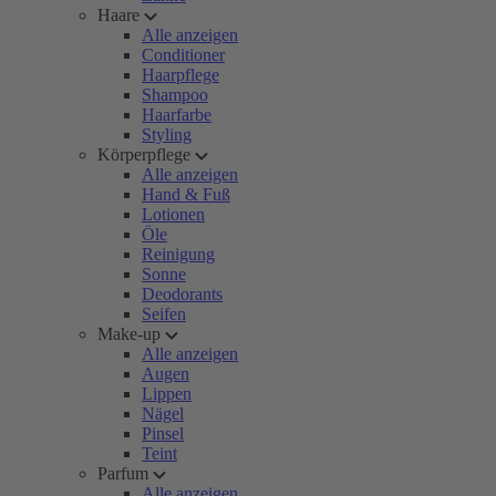
Haare
Alle anzeigen
Conditioner
Haarpflege
Shampoo
Haarfarbe
Styling
Körperpflege
Alle anzeigen
Hand & Fuß
Lotionen
Öle
Reinigung
Sonne
Deodorants
Seifen
Make-up
Alle anzeigen
Augen
Lippen
Nägel
Pinsel
Teint
Parfum
Alle anzeigen