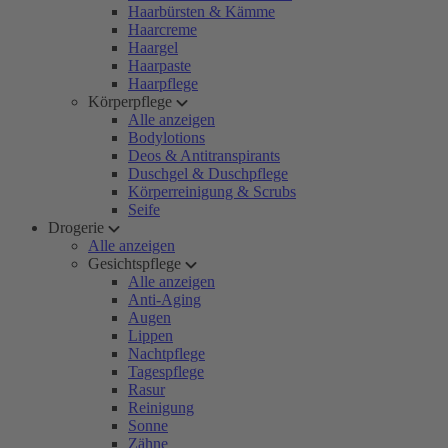
Haarbürsten & Kämme
Haarcreme
Haargel
Haarpaste
Haarpflege
Körperpflege
Alle anzeigen
Bodylotions
Deos & Antitranspirants
Duschgel & Duschpflege
Körperreinigung & Scrubs
Seife
Drogerie
Alle anzeigen
Gesichtspflege
Alle anzeigen
Anti-Aging
Augen
Lippen
Nachtpflege
Tagespflege
Rasur
Reinigung
Sonne
Zähne