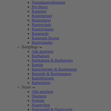
Nasenhaarentfernung
Pre-Shave
Rasiergel
Rasiermesser
Rasierpinsel
Rasierschale
Rasierschaum
Rasierseife
Rasiersets Herren
Rasierständer
Bartpflege
Alle anzeigen
Bartbalsam
Bartkämme & Bartbürsten
Bartöle
Bartschneider & Barttrimmer
Bartseife & Bartshampoo
Bartpflegesets
Bartscheren
Haare
Alle anzeigen
Shampoo
Pomade
Haarstyling
Haarausfall & Haarwuchs