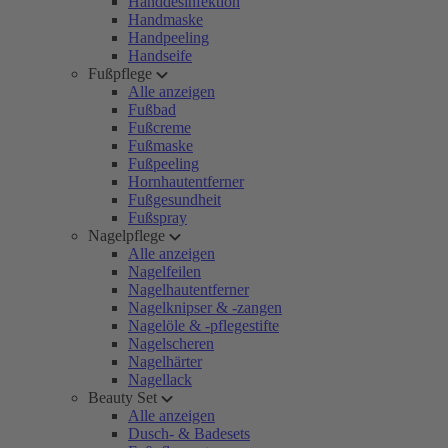
Handdesinfektion
Handmaske
Handpeeling
Handseife
Fußpflege
Alle anzeigen
Fußbad
Fußcreme
Fußmaske
Fußpeeling
Hornhautentferner
Fußgesundheit
Fußspray
Nagelpflege
Alle anzeigen
Nagelfeilen
Nagelhautentferner
Nagelknipser & -zangen
Nagelöle & -pflegestifte
Nagelscheren
Nagelhärter
Nagellack
Beauty Set
Alle anzeigen
Dusch- & Badesets