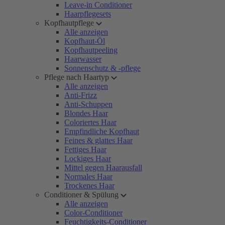
Leave-in Conditioner
Haarpflegesets
Kopfhautpflege
Alle anzeigen
Kopfhaut-Öl
Kopfhautpeeling
Haarwasser
Sonnenschutz & -pflege
Pflege nach Haartyp
Alle anzeigen
Anti-Frizz
Anti-Schuppen
Blondes Haar
Coloriertes Haar
Empfindliche Kopfhaut
Feines & glattes Haar
Fettiges Haar
Lockiges Haar
Mittel gegen Haarausfall
Normales Haar
Trockenes Haar
Conditioner & Spülung
Alle anzeigen
Color-Conditioner
Feuchtigkeits-Conditioner