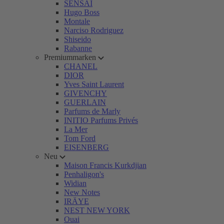
SENSAI
Hugo Boss
Montale
Narciso Rodriguez
Shiseido
Rabanne
Premiummarken
CHANEL
DIOR
Yves Saint Laurent
GIVENCHY
GUERLAIN
Parfums de Marly
INITIO Parfums Privés
La Mer
Tom Ford
EISENBERG
Neu
Maison Francis Kurkdjian
Penhaligon's
Widian
New Notes
IRÄYE
NEST NEW YORK
Ouai