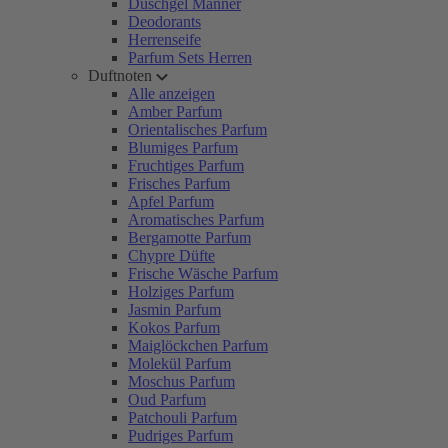
Duschgel Männer
Deodorants
Herrenseife
Parfum Sets Herren
Duftnoten
Alle anzeigen
Amber Parfum
Orientalisches Parfum
Blumiges Parfum
Fruchtiges Parfum
Frisches Parfum
Apfel Parfum
Aromatisches Parfum
Bergamotte Parfum
Chypre Düfte
Frische Wäsche Parfum
Holziges Parfum
Jasmin Parfum
Kokos Parfum
Maiglöckchen Parfum
Molekül Parfum
Moschus Parfum
Oud Parfum
Patchouli Parfum
Pudriges Parfum