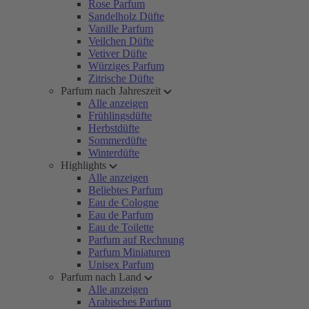
Rose Parfum
Sandelholz Düfte
Vanille Parfum
Veilchen Düfte
Vetiver Düfte
Würziges Parfum
Zitrische Düfte
Parfum nach Jahreszeit
Alle anzeigen
Frühlingsdüfte
Herbstdüfte
Sommerdüfte
Winterdüfte
Highlights
Alle anzeigen
Beliebtes Parfum
Eau de Cologne
Eau de Parfum
Eau de Toilette
Parfum auf Rechnung
Parfum Miniaturen
Unisex Parfum
Parfum nach Land
Alle anzeigen
Arabisches Parfum