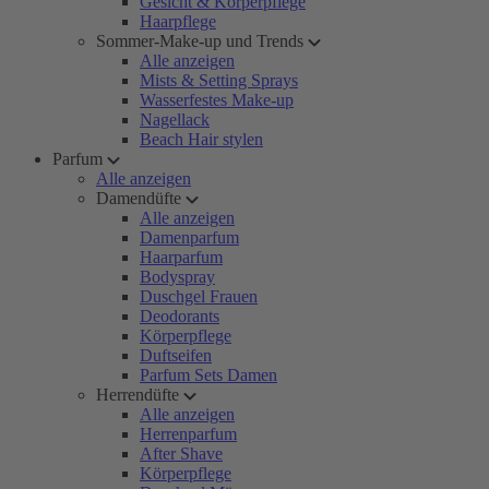
Gesicht & Körperpflege
Haarpflege
Sommer-Make-up und Trends
Alle anzeigen
Mists & Setting Sprays
Wasserfestes Make-up
Nagellack
Beach Hair stylen
Parfum
Alle anzeigen
Damendüfte
Alle anzeigen
Damenparfum
Haarparfum
Bodyspray
Duschgel Frauen
Deodorants
Körperpflege
Duftseifen
Parfum Sets Damen
Herrendüfte
Alle anzeigen
Herrenparfum
After Shave
Körperpflege