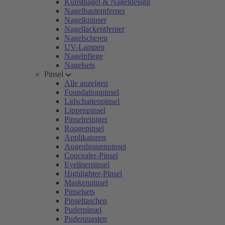
Kunstnägel & Nageldesign
Nagelhautentferner
Nagelknipser
Nagellackentferner
Nagelscheren
UV-Lampen
Nagelpflege
Nagelsets
Pinsel
Alle anzeigen
Foundationpinsel
Lidschattenpinsel
Lippenpinsel
Pinselreiniger
Rougepinsel
Applikatoren
Augenbrauenpinsel
Concealer-Pinsel
Eyelinerpinsel
Highlighter-Pinsel
Maskenpinsel
Pinselsets
Pinseltaschen
Puderpinsel
Puderquasten