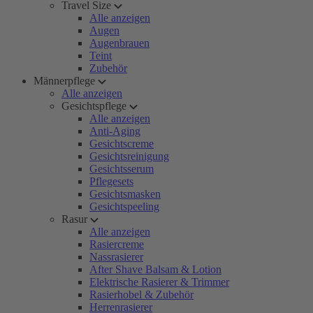
Travel Size
Alle anzeigen
Augen
Augenbrauen
Teint
Zubehör
Männerpflege
Alle anzeigen
Gesichtspflege
Alle anzeigen
Anti-Aging
Gesichtscreme
Gesichtsreinigung
Gesichtsserum
Pflegesets
Gesichtsmasken
Gesichtspeeling
Rasur
Alle anzeigen
Rasiercreme
Nassrasierer
After Shave Balsam & Lotion
Elektrische Rasierer & Trimmer
Rasierhobel & Zubehör
Herrenrasierer