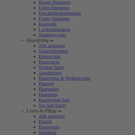
Repair-Shampoo
Color-Shampoo
Feuchtigkeitsshampoo
Festes Shampoo
Haarseife
Lockenshampoo
Shampoo-Sets
Haarstyling
Alle anzeigen
Schaumfestiger
Hitzeschutz
Haarwachs
Styling Spray
Ansatzspray
Haarcreme & Stylingcreme
Haargel
Haarpuder
Haarspray
Haarstyling-Sets
Sea Salt Spray
Leave-In Pflege
Alle anzeigen
Haaröl
Haarserum
Sprühkur