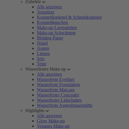
Zubehör
Alle anzeigen
Anspitzer
Kosmetikspiegel & Schminkspiegel
Kosmetiktaschen
Make-up Leerpaletten
Make-up Schwämme
Blotting Paper
Nägel
Augen
Lippen
Sets
Teint
Wasserfestes Make-up
Alle anzeigen
Wasserfeste Eyeliner
Wasserfeste Foundation
Wasserfeste Mascara
Wasserfester Concealer
Wasserfester Lidschatten
Wasserfeste Augenbrauenstifte
Highlights
Alle anzeigen
Glow Make-up
Veganes Make-up