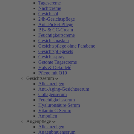
Tagescreme
Nachtcreme
Gesichtsöl
24h-Gesichtspflege
Anti-Pickel-Pflege
BB- & CC-Cream
Feuchtigkeitscreme
Gesichtsmasken
Gesichtspflege ohne Parabene
Gesichtspflegesets
Gesichtsspray
Getönte Tagescreme
Hals & Dekolleté
Pflege mit Q10
Gesichtsserum
Alle anzeigen
Anti-Aging-Gesichtsserum
Collagenserum
Feuchtigkeitsserum
Hyaluronsäure-Serum
Vitamin C Serum
Ampullen
Augenpflege
Alle anzeigen
Augenbrauenserum