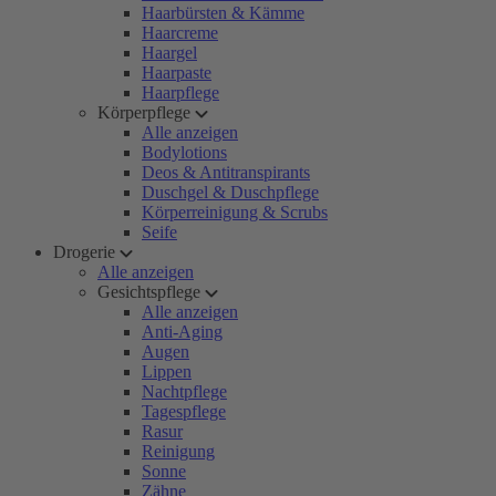
Haarbürsten & Kämme
Haarcreme
Haargel
Haarpaste
Haarpflege
Körperpflege
Alle anzeigen
Bodylotions
Deos & Antitranspirants
Duschgel & Duschpflege
Körperreinigung & Scrubs
Seife
Drogerie
Alle anzeigen
Gesichtspflege
Alle anzeigen
Anti-Aging
Augen
Lippen
Nachtpflege
Tagespflege
Rasur
Reinigung
Sonne
Zähne