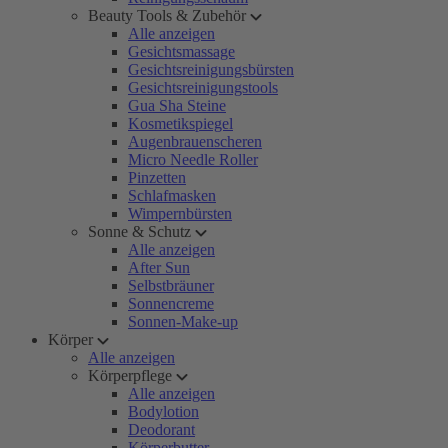
Beauty Tools & Zubehör
Alle anzeigen
Gesichtsmassage
Gesichtsreinigungsbürsten
Gesichtsreinigungstools
Gua Sha Steine
Kosmetikspiegel
Augenbrauenscheren
Micro Needle Roller
Pinzetten
Schlafmasken
Wimpernbürsten
Sonne & Schutz
Alle anzeigen
After Sun
Selbstbräuner
Sonnencreme
Sonnen-Make-up
Körper
Alle anzeigen
Körperpflege
Alle anzeigen
Bodylotion
Deodorant
Körperbutter