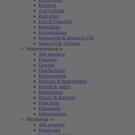
Körperöl
Anti-Cellulite
Bodyspray
Hals & Dekolleté
Intimpflege
Körperschaum
Massageöle & ätherische Öle
Sauna-Öl & -Aufguss
Körperreinigung
Alle anzeigen
Duschgel
Duschöl
Duschschaum
Körperpeeling
Badesalz & Badebomben
Badeöl & -milch
Badeschaum
Dusch- & Badesets
Feste Seife
Flüssigseife
Intimreinigung
Handpflege
Alle anzeigen
Handcreme