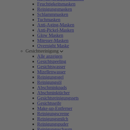
Feuchtigkeitsmasken
Reinigungsmasken
Schlammmasken
Tuchmasken
Anti-Aging-Masken
Anti-Pickel-Masken
Glow Masken
Mitesser-Masken
Overnight Maske
Gesichtsreinigung
Alle anzeigen
Gesichtspeeling
Gesichtswasser
Mizellenwasser
Reinigungsgel
Reinigungsöl
Abschminkpads
Abschminktücher
Gesichtsreinigungssets
Gesichtsseife
Make-up-Entferner
Reinigungscreme
Reinigungsmilch
Reinigungspuder
Reinigungsschaum