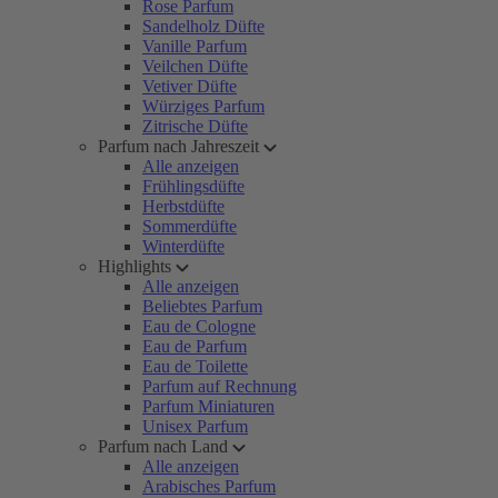
Rose Parfum
Sandelholz Düfte
Vanille Parfum
Veilchen Düfte
Vetiver Düfte
Würziges Parfum
Zitrische Düfte
Parfum nach Jahreszeit
Alle anzeigen
Frühlingsdüfte
Herbstdüfte
Sommerdüfte
Winterdüfte
Highlights
Alle anzeigen
Beliebtes Parfum
Eau de Cologne
Eau de Parfum
Eau de Toilette
Parfum auf Rechnung
Parfum Miniaturen
Unisex Parfum
Parfum nach Land
Alle anzeigen
Arabisches Parfum