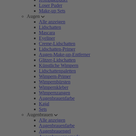
Loser Puder
Make-up Sets
Augen
Alle anzeigen
Lidschatten
Mascara
Eyeliner
Creme-Lidschatten
Lidschatten-Primer
Augen-Make-up-Entferner
Glitzer-Lidschatten
Künstliche Wimpern
Lidschattenpaletten
Wimpern-Primer
Wimpernbürsten
Wimpernkleber
Wimpernzangen
Augenbrauenfarbe
Kajal
Sets
Augenbrauen
Alle anzeigen
Augenbrauenfarbe
Augenbrauengel