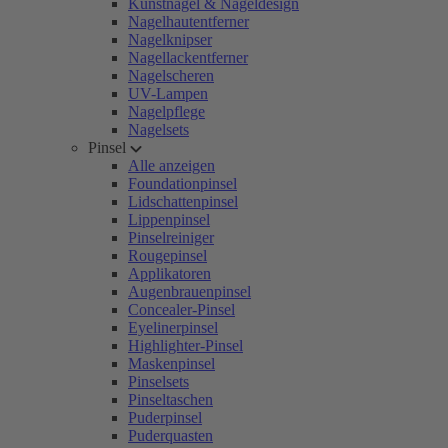
Kunstnägel & Nageldesign
Nagelhautentferner
Nagelknipser
Nagellackentferner
Nagelscheren
UV-Lampen
Nagelpflege
Nagelsets
Pinsel
Alle anzeigen
Foundationpinsel
Lidschattenpinsel
Lippenpinsel
Pinselreiniger
Rougepinsel
Applikatoren
Augenbrauenpinsel
Concealer-Pinsel
Eyelinerpinsel
Highlighter-Pinsel
Maskenpinsel
Pinselsets
Pinseltaschen
Puderpinsel
Puderquasten