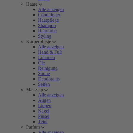
Haare
Alle anzeigen
Conditioner
Haarpflege
Shampoo
Haarfarbe
Styling
Körperpflege
Alle anzeigen
Hand & Fuß
Lotionen
Öle
Reinigung
Sonne
Deodorants
Seifen
Make-up
Alle anzeigen
Augen
Lippen
Nägel
Pinsel
Teint
Parfum
Alle anzeigen