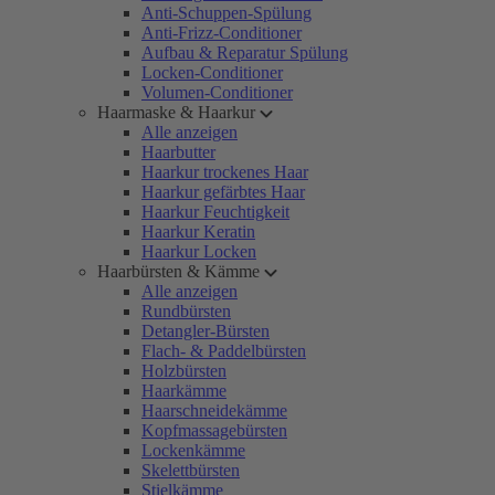
Anti-Schuppen-Spülung
Anti-Frizz-Conditioner
Aufbau & Reparatur Spülung
Locken-Conditioner
Volumen-Conditioner
Haarmaske & Haarkur
Alle anzeigen
Haarbutter
Haarkur trockenes Haar
Haarkur gefärbtes Haar
Haarkur Feuchtigkeit
Haarkur Keratin
Haarkur Locken
Haarbürsten & Kämme
Alle anzeigen
Rundbürsten
Detangler-Bürsten
Flach- & Paddelbürsten
Holzbürsten
Haarkämme
Haarschneidekämme
Kopfmassagebürsten
Lockenkämme
Skelettbürsten
Stielkämme