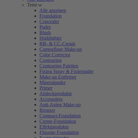
Teint
Alle anzeigen
Foundation
Concealer
Puder
Blush
Highlighter
BB- & CC-Cream
Camouflage Make-up
Color Corrector
Contouring
Contouring Paletten
Fixing Spray & Fixierpuder
Make-up Entferner
Mineralpuder
Primer
Abdeckprodukte
Accessoires
Anti-Aging Make-up
Bronzer
Compact-Foundation
Creme-Foundation
Effektprodukte
Flüssige Foundation
Kompaktpuder