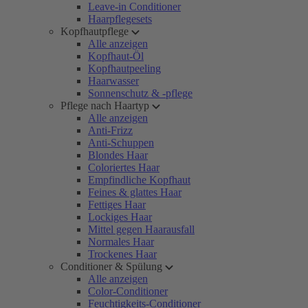
Leave-in Conditioner
Haarpflegesets
Kopfhautpflege
Alle anzeigen
Kopfhaut-Öl
Kopfhautpeeling
Haarwasser
Sonnenschutz & -pflege
Pflege nach Haartyp
Alle anzeigen
Anti-Frizz
Anti-Schuppen
Blondes Haar
Coloriertes Haar
Empfindliche Kopfhaut
Feines & glattes Haar
Fettiges Haar
Lockiges Haar
Mittel gegen Haarausfall
Normales Haar
Trockenes Haar
Conditioner & Spülung
Alle anzeigen
Color-Conditioner
Feuchtigkeits-Conditioner