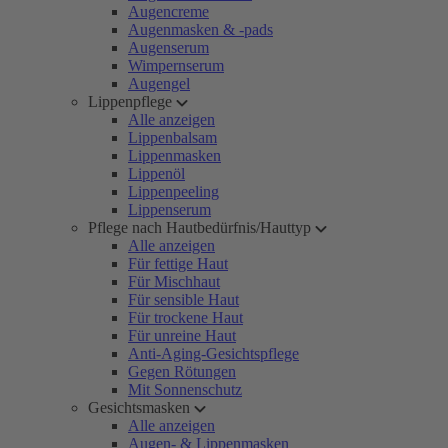
Augencreme
Augenmasken & -pads
Augenserum
Wimpernserum
Augengel
Lippenpflege
Alle anzeigen
Lippenbalsam
Lippenmasken
Lippenöl
Lippenpeeling
Lippenserum
Pflege nach Hautbedürfnis/Hauttyp
Alle anzeigen
Für fettige Haut
Für Mischhaut
Für sensible Haut
Für trockene Haut
Für unreine Haut
Anti-Aging-Gesichtspflege
Gegen Rötungen
Mit Sonnenschutz
Gesichtsmasken
Alle anzeigen
Augen- & Lippenmasken