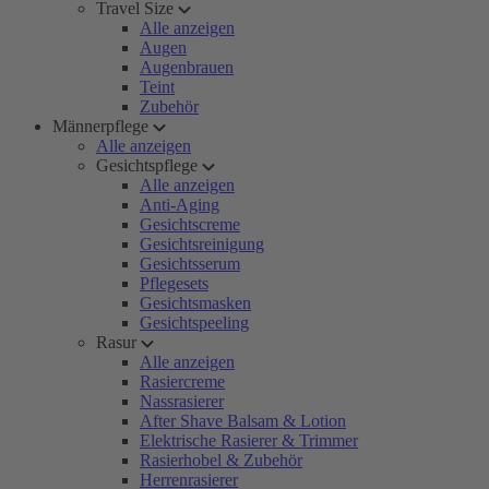
Travel Size
Alle anzeigen
Augen
Augenbrauen
Teint
Zubehör
Männerpflege
Alle anzeigen
Gesichtspflege
Alle anzeigen
Anti-Aging
Gesichtscreme
Gesichtsreinigung
Gesichtsserum
Pflegesets
Gesichtsmasken
Gesichtspeeling
Rasur
Alle anzeigen
Rasiercreme
Nassrasierer
After Shave Balsam & Lotion
Elektrische Rasierer & Trimmer
Rasierhobel & Zubehör
Herrenrasierer