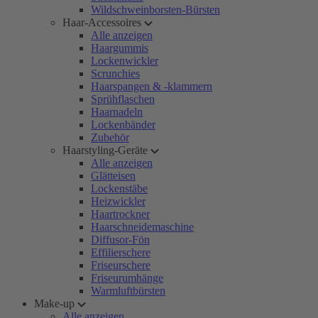
Wildschweinborsten-Bürsten
Haar-Accessoires
Alle anzeigen
Haargummis
Lockenwickler
Scrunchies
Haarspangen & -klammern
Sprühflaschen
Haarnadeln
Lockenbänder
Zubehör
Haarstyling-Geräte
Alle anzeigen
Glätteisen
Lockenstäbe
Heizwickler
Haartrockner
Haarschneidemaschine
Diffusor-Fön
Effilierschere
Friseurschere
Friseurumhänge
Warmluftbürsten
Make-up
Alle anzeigen