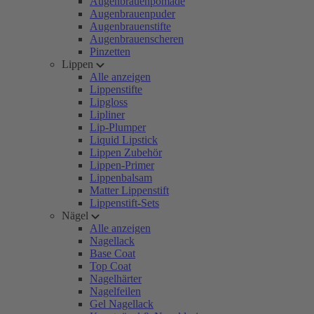
Augenbrauenpomade
Augenbrauenpuder
Augenbrauenstifte
Augenbrauenscheren
Pinzetten
Lippen
Alle anzeigen
Lippenstifte
Lipgloss
Lipliner
Lip-Plumper
Liquid Lipstick
Lippen Zubehör
Lippen-Primer
Lippenbalsam
Matter Lippenstift
Lippenstift-Sets
Nägel
Alle anzeigen
Nagellack
Base Coat
Top Coat
Nagelhärter
Nagelfeilen
Gel Nagellack