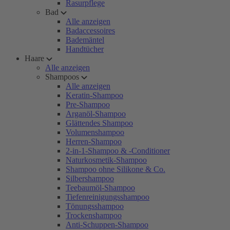
Rasurpflege
Bad
Alle anzeigen
Badaccessoires
Bademäntel
Handtücher
Haare
Alle anzeigen
Shampoos
Alle anzeigen
Keratin-Shampoo
Pre-Shampoo
Arganöl-Shampoo
Glättendes Shampoo
Volumenshampoo
Herren-Shampoo
2-in-1-Shampoo & -Conditioner
Naturkosmetik-Shampoo
Shampoo ohne Silikone & Co.
Silbershampoo
Teebaumöl-Shampoo
Tiefenreinigungsshampoo
Tönungsshampoo
Trockenshampoo
Anti-Schuppen-Shampoo