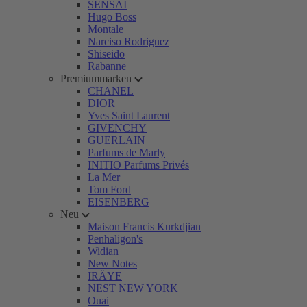
SENSAI
Hugo Boss
Montale
Narciso Rodriguez
Shiseido
Rabanne
Premiummarken
CHANEL
DIOR
Yves Saint Laurent
GIVENCHY
GUERLAIN
Parfums de Marly
INITIO Parfums Privés
La Mer
Tom Ford
EISENBERG
Neu
Maison Francis Kurkdjian
Penhaligon's
Widian
New Notes
IRÄYE
NEST NEW YORK
Ouai