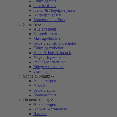
Fußpflegesets
Geschenksets
Hand- & Nagelpflegesets
Körperpflegesets
Sonnenschutz-Sets
Zubehör
Alle anzeigen
Körperbürsten
Massagebürsten
Selbstbräungshandschuhe
Fußpflegezubehör
Hand & Fuß-Schmuck
Nagelpflegezubehör
Peelinghandschuhe
Pflege Accessoires
Waschlappen
Sonne & Schutz
Alle anzeigen
After Sun
Selbstbräuner
Sonnenschutz
Haarentfernung
Alle anzeigen
Kalt- & Warmwachs
Rasierer