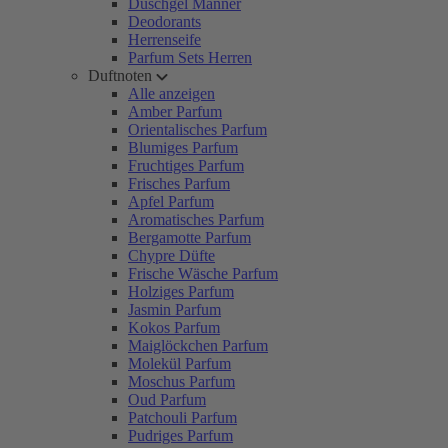
Duschgel Männer
Deodorants
Herrenseife
Parfum Sets Herren
Duftnoten
Alle anzeigen
Amber Parfum
Orientalisches Parfum
Blumiges Parfum
Fruchtiges Parfum
Frisches Parfum
Apfel Parfum
Aromatisches Parfum
Bergamotte Parfum
Chypre Düfte
Frische Wäsche Parfum
Holziges Parfum
Jasmin Parfum
Kokos Parfum
Maiglöckchen Parfum
Molekül Parfum
Moschus Parfum
Oud Parfum
Patchouli Parfum
Pudriges Parfum