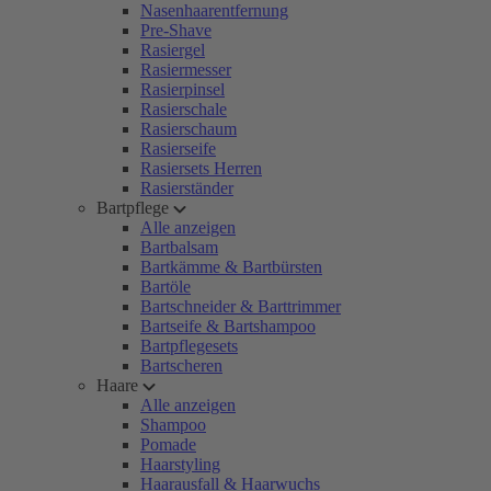
Nasenhaarentfernung
Pre-Shave
Rasiergel
Rasiermesser
Rasierpinsel
Rasierschale
Rasierschaum
Rasierseife
Rasiersets Herren
Rasierständer
Bartpflege
Alle anzeigen
Bartbalsam
Bartkämme & Bartbürsten
Bartöle
Bartschneider & Barttrimmer
Bartseife & Bartshampoo
Bartpflegesets
Bartscheren
Haare
Alle anzeigen
Shampoo
Pomade
Haarstyling
Haarausfall & Haarwuchs