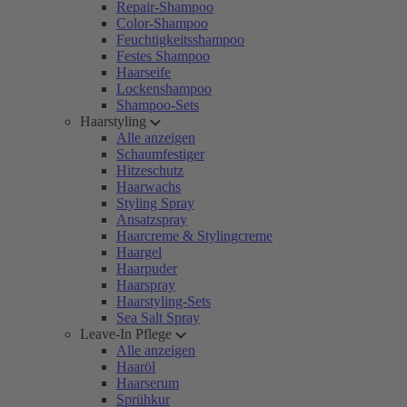
Repair-Shampoo
Color-Shampoo
Feuchtigkeitsshampoo
Festes Shampoo
Haarseife
Lockenshampoo
Shampoo-Sets
Haarstyling
Alle anzeigen
Schaumfestiger
Hitzeschutz
Haarwachs
Styling Spray
Ansatzspray
Haarcreme & Stylingcreme
Haargel
Haarpuder
Haarspray
Haarstyling-Sets
Sea Salt Spray
Leave-In Pflege
Alle anzeigen
Haaröl
Haarserum
Sprühkur