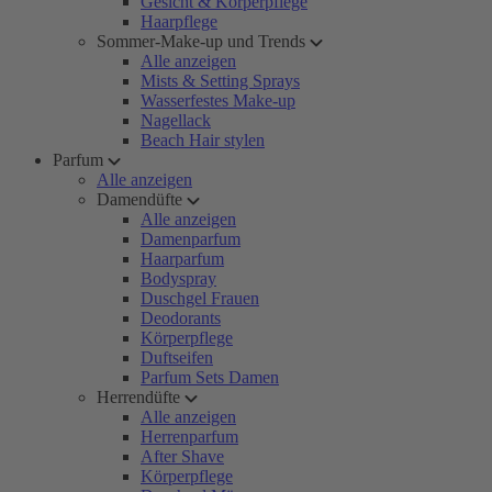
Gesicht & Körperpflege
Haarpflege
Sommer-Make-up und Trends
Alle anzeigen
Mists & Setting Sprays
Wasserfestes Make-up
Nagellack
Beach Hair stylen
Parfum
Alle anzeigen
Damendüfte
Alle anzeigen
Damenparfum
Haarparfum
Bodyspray
Duschgel Frauen
Deodorants
Körperpflege
Duftseifen
Parfum Sets Damen
Herrendüfte
Alle anzeigen
Herrenparfum
After Shave
Körperpflege