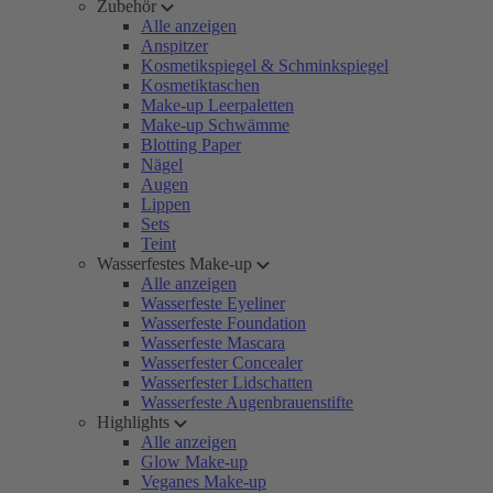
Zubehör
Alle anzeigen
Anspitzer
Kosmetikspiegel & Schminkspiegel
Kosmetiktaschen
Make-up Leerpaletten
Make-up Schwämme
Blotting Paper
Nägel
Augen
Lippen
Sets
Teint
Wasserfestes Make-up
Alle anzeigen
Wasserfeste Eyeliner
Wasserfeste Foundation
Wasserfeste Mascara
Wasserfester Concealer
Wasserfester Lidschatten
Wasserfeste Augenbrauenstifte
Highlights
Alle anzeigen
Glow Make-up
Veganes Make-up