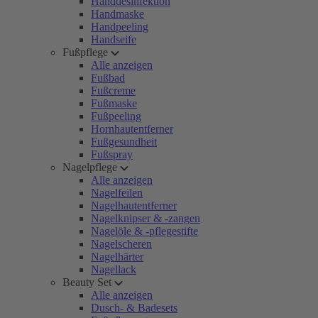
Handdesinfektion
Handmaske
Handpeeling
Handseife
Fußpflege
Alle anzeigen
Fußbad
Fußcreme
Fußmaske
Fußpeeling
Hornhautentferner
Fußgesundheit
Fußspray
Nagelpflege
Alle anzeigen
Nagelfeilen
Nagelhautentferner
Nagelknipser & -zangen
Nagelöle & -pflegestifte
Nagelscheren
Nagelhärter
Nagellack
Beauty Set
Alle anzeigen
Dusch- & Badesets