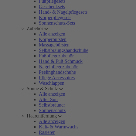
Fußpflegesets
Geschenksets
Hand- & Nagelpflegesets
Körperpflegesets
Sonnenschutz-Sets
Zubehör
Alle anzeigen
Körperbürsten
Massagebürsten
Selbstbräungshandschuhe
Fußpflegezubehör
Hand & Fuß-Schmuck
Nagelpflegezubehör
Peelinghandschuhe
Pflege Accessoires
Waschlappen
Sonne & Schutz
Alle anzeigen
After Sun
Selbstbräuner
Sonnenschutz
Haarentfernung
Alle anzeigen
Kalt- & Warmwachs
Rasierer