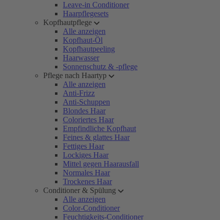
Leave-in Conditioner
Haarpflegesets
Kopfhautpflege
Alle anzeigen
Kopfhaut-Öl
Kopfhautpeeling
Haarwasser
Sonnenschutz & -pflege
Pflege nach Haartyp
Alle anzeigen
Anti-Frizz
Anti-Schuppen
Blondes Haar
Coloriertes Haar
Empfindliche Kopfhaut
Feines & glattes Haar
Fettiges Haar
Lockiges Haar
Mittel gegen Haarausfall
Normales Haar
Trockenes Haar
Conditioner & Spülung
Alle anzeigen
Color-Conditioner
Feuchtigkeits-Conditioner