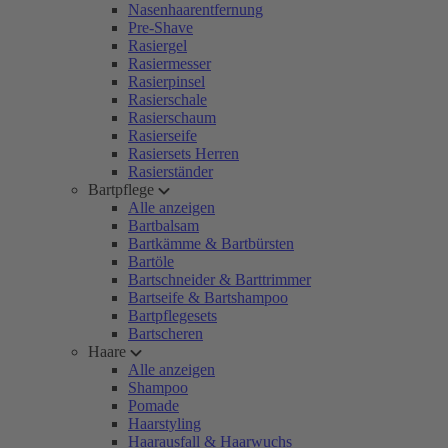
Nasenhaarentfernung
Pre-Shave
Rasiergel
Rasiermesser
Rasierpinsel
Rasierschale
Rasierschaum
Rasierseife
Rasiersets Herren
Rasierständer
Bartpflege
Alle anzeigen
Bartbalsam
Bartkämme & Bartbürsten
Bartöle
Bartschneider & Barttrimmer
Bartseife & Bartshampoo
Bartpflegesets
Bartscheren
Haare
Alle anzeigen
Shampoo
Pomade
Haarstyling
Haarausfall & Haarwuchs