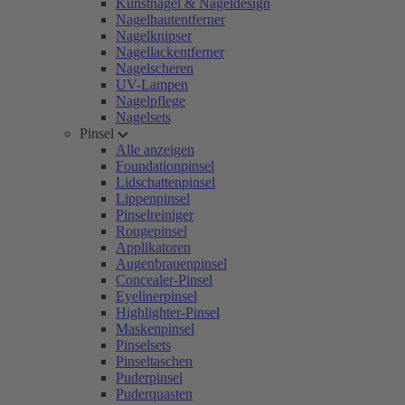
Kunstnägel & Nageldesign
Nagelhautentferner
Nagelknipser
Nagellackentferner
Nagelscheren
UV-Lampen
Nagelpflege
Nagelsets
Pinsel
Alle anzeigen
Foundationpinsel
Lidschattenpinsel
Lippenpinsel
Pinselreiniger
Rougepinsel
Applikatoren
Augenbrauenpinsel
Concealer-Pinsel
Eyelinerpinsel
Highlighter-Pinsel
Maskenpinsel
Pinselsets
Pinseltaschen
Puderpinsel
Puderquasten