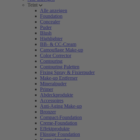
Teint
Alle anzeigen
Foundation
Concealer
Puder
Blush
Highlighter
BB- & CC-Cream
Camouflage Make-up
Color Corrector
Contouring
Contouring Paletten
Fixing Spray & Fixierpuder
Make-up Entferner
Mineralpuder
Primer
Abdeckprodukte
Accessoires
Anti-Aging Make-up
Bronzer
Compact-Foundation
Creme-Foundation
Effektprodukte
Flüssige Foundation
Kompaktpuder