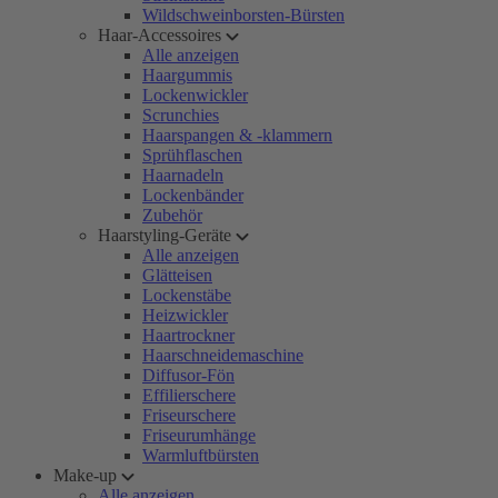
Wildschweinborsten-Bürsten
Haar-Accessoires
Alle anzeigen
Haargummis
Lockenwickler
Scrunchies
Haarspangen & -klammern
Sprühflaschen
Haarnadeln
Lockenbänder
Zubehör
Haarstyling-Geräte
Alle anzeigen
Glätteisen
Lockenstäbe
Heizwickler
Haartrockner
Haarschneidemaschine
Diffusor-Fön
Effilierschere
Friseurschere
Friseurumhänge
Warmluftbürsten
Make-up
Alle anzeigen