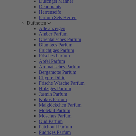
Duschgel Männer
Deodorants
Herrenseife
Parfum Sets Herren
Duftnoten
Alle anzeigen
Amber Parfum
Orientalisches Parfum
Blumiges Parfum
Fruchtiges Parfum
Frisches Parfum
Apfel Parfum
Aromatisches Parfum
Bergamotte Parfum
Chypre Düfte
Frische Wäsche Parfum
Holziges Parfum
Jasmin Parfum
Kokos Parfum
Maiglöckchen Parfum
Molekül Parfum
Moschus Parfum
Oud Parfum
Patchouli Parfum
Pudriges Parfum