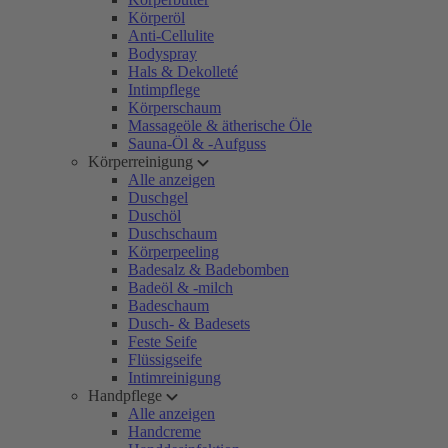
Körperöl
Anti-Cellulite
Bodyspray
Hals & Dekolleté
Intimpflege
Körperschaum
Massageöle & ätherische Öle
Sauna-Öl & -Aufguss
Körperreinigung
Alle anzeigen
Duschgel
Duschöl
Duschschaum
Körperpeeling
Badesalz & Badebomben
Badeöl & -milch
Badeschaum
Dusch- & Badesets
Feste Seife
Flüssigseife
Intimreinigung
Handpflege
Alle anzeigen
Handcreme