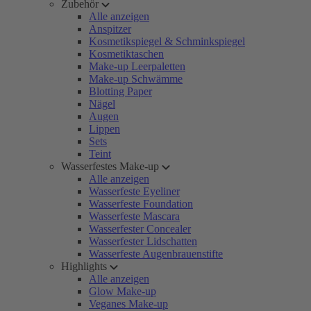
Zubehör
Alle anzeigen
Anspitzer
Kosmetikspiegel & Schminkspiegel
Kosmetiktaschen
Make-up Leerpaletten
Make-up Schwämme
Blotting Paper
Nägel
Augen
Lippen
Sets
Teint
Wasserfestes Make-up
Alle anzeigen
Wasserfeste Eyeliner
Wasserfeste Foundation
Wasserfeste Mascara
Wasserfester Concealer
Wasserfester Lidschatten
Wasserfeste Augenbrauenstifte
Highlights
Alle anzeigen
Glow Make-up
Veganes Make-up