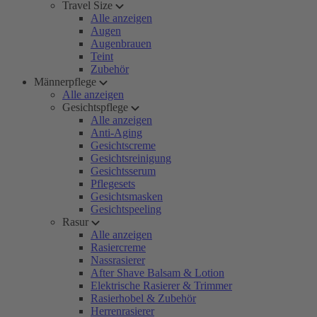
Travel Size
Alle anzeigen
Augen
Augenbrauen
Teint
Zubehör
Männerpflege
Alle anzeigen
Gesichtspflege
Alle anzeigen
Anti-Aging
Gesichtscreme
Gesichtsreinigung
Gesichtsserum
Pflegesets
Gesichtsmasken
Gesichtspeeling
Rasur
Alle anzeigen
Rasiercreme
Nassrasierer
After Shave Balsam & Lotion
Elektrische Rasierer & Trimmer
Rasierhobel & Zubehör
Herrenrasierer