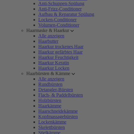
Anti-Schuppen-Spülung
Anti-Frizz-Conditioner
Aufbau & Reparatur Spülung
Locken-Conditioner
Volumen-Conditioner
Haarmaske & Haarkur
Alle anzeigen
Haarbutter
Haarkur trockenes Haar
Haarkur gefärbtes Haar
Haarkur Feuchtigkeit
Haarkur Keratin
Haarkur Locken
Haarbürsten & Kämme
Alle anzeigen
Rundbürsten
Detangler-Bürsten
Flach- & Paddelbürsten
Holzbürsten
Haarkämme
Haarschneidekämme
Kopfmassagebürsten
Lockenkämme
Skelettbürsten
Stielkämme