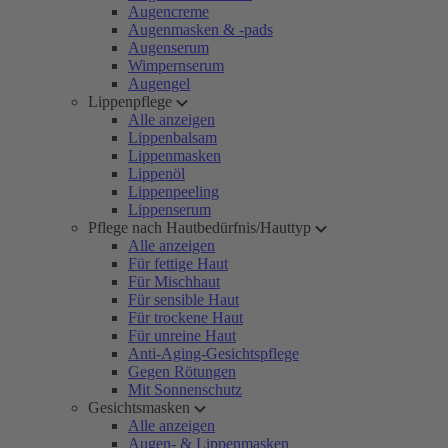
Augencreme
Augenmasken & -pads
Augenserum
Wimpernserum
Augengel
Lippenpflege
Alle anzeigen
Lippenbalsam
Lippenmasken
Lippenöl
Lippenpeeling
Lippenserum
Pflege nach Hautbedürfnis/Hauttyp
Alle anzeigen
Für fettige Haut
Für Mischhaut
Für sensible Haut
Für trockene Haut
Für unreine Haut
Anti-Aging-Gesichtspflege
Gegen Rötungen
Mit Sonnenschutz
Gesichtsmasken
Alle anzeigen
Augen- & Lippenmasken