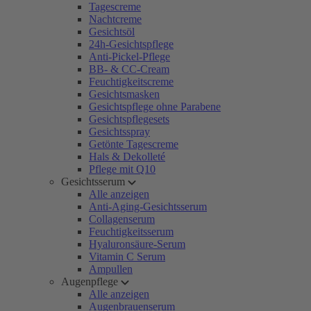
Tagescreme
Nachtcreme
Gesichtsöl
24h-Gesichtspflege
Anti-Pickel-Pflege
BB- & CC-Cream
Feuchtigkeitscreme
Gesichtsmasken
Gesichtspflege ohne Parabene
Gesichtspflegesets
Gesichtsspray
Getönte Tagescreme
Hals & Dekolleté
Pflege mit Q10
Gesichtsserum
Alle anzeigen
Anti-Aging-Gesichtsserum
Collagenserum
Feuchtigkeitsserum
Hyaluronsäure-Serum
Vitamin C Serum
Ampullen
Augenpflege
Alle anzeigen
Augenbrauenserum