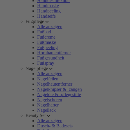
Handdesinfektion
Handmaske
Handpeeling
Handseife
Fußpflege
Alle anzeigen
Fußbad
Fußcreme
Fußmaske
Fußpeeling
Hornhautentferner
Fußgesundheit
Fußspray
Nagelpflege
Alle anzeigen
Nagelfeilen
Nagelhautentferner
Nagelknipser & -zangen
Nagelöle & -pflegestifte
Nagelscheren
Nagelhärter
Nagellack
Beauty Set
Alle anzeigen
Dusch- & Badesets