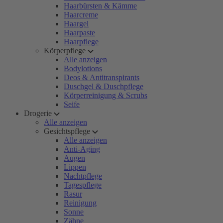
Haarbürsten & Kämme
Haarcreme
Haargel
Haarpaste
Haarpflege
Körperpflege
Alle anzeigen
Bodylotions
Deos & Antitranspirants
Duschgel & Duschpflege
Körperreinigung & Scrubs
Seife
Drogerie
Alle anzeigen
Gesichtspflege
Alle anzeigen
Anti-Aging
Augen
Lippen
Nachtpflege
Tagespflege
Rasur
Reinigung
Sonne
Zähne