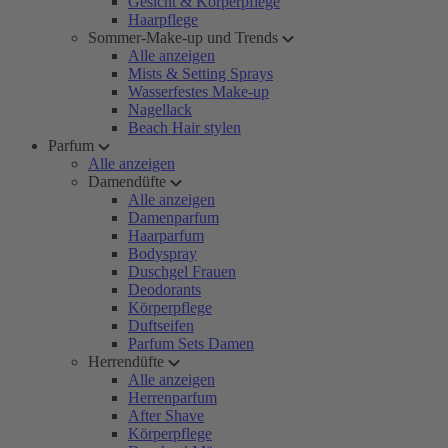
Gesicht & Körperpflege
Haarpflege
Sommer-Make-up und Trends
Alle anzeigen
Mists & Setting Sprays
Wasserfestes Make-up
Nagellack
Beach Hair stylen
Parfum
Alle anzeigen
Damendüfte
Alle anzeigen
Damenparfum
Haarparfum
Bodyspray
Duschgel Frauen
Deodorants
Körperpflege
Duftseifen
Parfum Sets Damen
Herrendüfte
Alle anzeigen
Herrenparfum
After Shave
Körperpflege