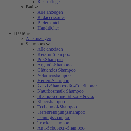
Rasurpflege
Bad
Alle anzeigen
Badaccessoires
Bademäntel
Handtücher
Haare
Alle anzeigen
Shampoos
Alle anzeigen
Keratin-Shampoo
Pre-Shampoo
Arganöl-Shampoo
Glättendes Shampoo
Volumenshampoo
Herren-Shampoo
2-in-1-Shampoo & -Conditioner
Naturkosmetik-Shampoo
Shampoo ohne Silikone & Co.
Silbershampoo
Teebaumöl-Shampoo
Tiefenreinigungsshampoo
Tönungsshampoo
Trockenshampoo
Anti-Schuppen-Shampoo