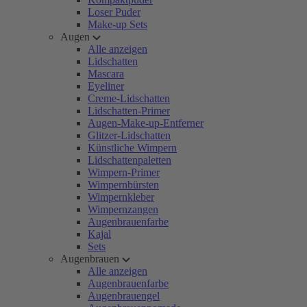
Loser Puder
Make-up Sets
Augen
Alle anzeigen
Lidschatten
Mascara
Eyeliner
Creme-Lidschatten
Lidschatten-Primer
Augen-Make-up-Entferner
Glitzer-Lidschatten
Künstliche Wimpern
Lidschattenpaletten
Wimpern-Primer
Wimpernbürsten
Wimpernkleber
Wimpernzangen
Augenbrauenfarbe
Kajal
Sets
Augenbrauen
Alle anzeigen
Augenbrauenfarbe
Augenbrauengel