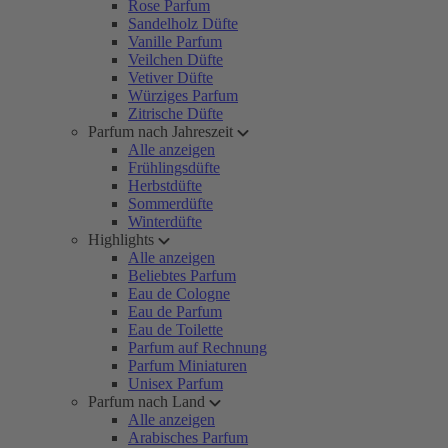
Rose Parfum
Sandelholz Düfte
Vanille Parfum
Veilchen Düfte
Vetiver Düfte
Würziges Parfum
Zitrische Düfte
Parfum nach Jahreszeit
Alle anzeigen
Frühlingsdüfte
Herbstdüfte
Sommerdüfte
Winterdüfte
Highlights
Alle anzeigen
Beliebtes Parfum
Eau de Cologne
Eau de Parfum
Eau de Toilette
Parfum auf Rechnung
Parfum Miniaturen
Unisex Parfum
Parfum nach Land
Alle anzeigen
Arabisches Parfum