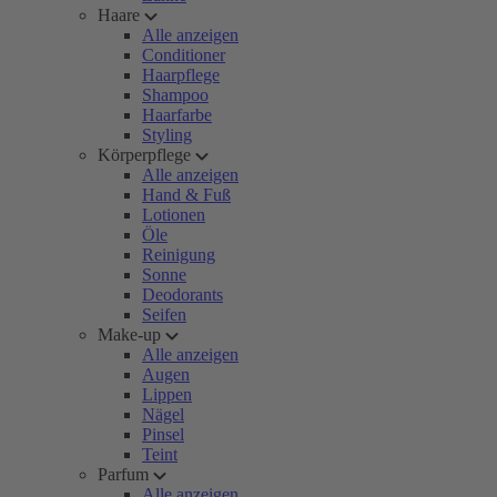
Haare
Alle anzeigen
Conditioner
Haarpflege
Shampoo
Haarfarbe
Styling
Körperpflege
Alle anzeigen
Hand & Fuß
Lotionen
Öle
Reinigung
Sonne
Deodorants
Seifen
Make-up
Alle anzeigen
Augen
Lippen
Nägel
Pinsel
Teint
Parfum
Alle anzeigen