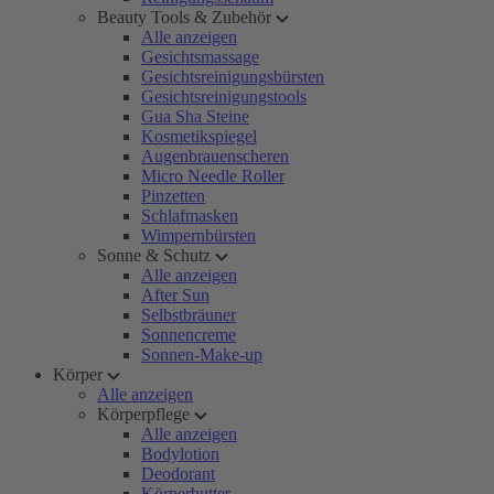
Beauty Tools & Zubehör
Alle anzeigen
Gesichtsmassage
Gesichtsreinigungsbürsten
Gesichtsreinigungstools
Gua Sha Steine
Kosmetikspiegel
Augenbrauenscheren
Micro Needle Roller
Pinzetten
Schlafmasken
Wimpernbürsten
Sonne & Schutz
Alle anzeigen
After Sun
Selbstbräuner
Sonnencreme
Sonnen-Make-up
Körper
Alle anzeigen
Körperpflege
Alle anzeigen
Bodylotion
Deodorant
Körperbutter