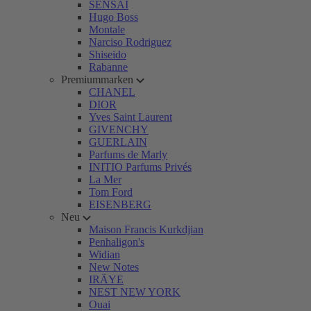
SENSAI
Hugo Boss
Montale
Narciso Rodriguez
Shiseido
Rabanne
Premiummarken
CHANEL
DIOR
Yves Saint Laurent
GIVENCHY
GUERLAIN
Parfums de Marly
INITIO Parfums Privés
La Mer
Tom Ford
EISENBERG
Neu
Maison Francis Kurkdjian
Penhaligon's
Widian
New Notes
IRÄYE
NEST NEW YORK
Ouai