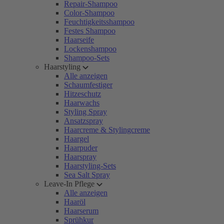
Repair-Shampoo
Color-Shampoo
Feuchtigkeitsshampoo
Festes Shampoo
Haarseife
Lockenshampoo
Shampoo-Sets
Haarstyling
Alle anzeigen
Schaumfestiger
Hitzeschutz
Haarwachs
Styling Spray
Ansatzspray
Haarcreme & Stylingcreme
Haargel
Haarpuder
Haarspray
Haarstyling-Sets
Sea Salt Spray
Leave-In Pflege
Alle anzeigen
Haaröl
Haarserum
Sprühkur