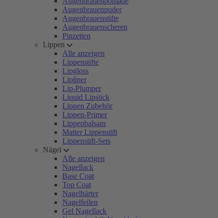
Augenbrauenpomade
Augenbrauenpuder
Augenbrauenstifte
Augenbrauenscheren
Pinzetten
Lippen
Alle anzeigen
Lippenstifte
Lipgloss
Lipliner
Lip-Plumper
Liquid Lipstick
Lippen Zubehör
Lippen-Primer
Lippenbalsam
Matter Lippenstift
Lippenstift-Sets
Nägel
Alle anzeigen
Nagellack
Base Coat
Top Coat
Nagelhärter
Nagelfeilen
Gel Nagellack