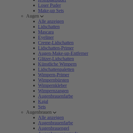
Loser Puder
Make-up Sets
Augen
Alle anzeigen
Lidschatten
Mascara
Eyeliner
Creme-Lidschatten
Lidschatten-Primer
Augen-Make-up-Entferner
Glitzer-Lidschatten
Künstliche Wimpern
Lidschattenpaletten
Wimpern-Primer
Wimpernbürsten
Wimpernkleber
Wimpernzangen
Augenbrauenfarbe
Kajal
Sets
Augenbrauen
Alle anzeigen
Augenbrauenfarbe
Augenbrauengel