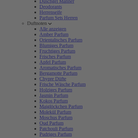
Duschgel Männer
Deodorants
Herrenseife
Parfum Sets Herren
Duftnoten
Alle anzeigen
Amber Parfum
Orientalisches Parfum
Blumiges Parfum
Fruchtiges Parfum
Frisches Parfum
Apfel Parfum
Aromatisches Parfum
Bergamotte Parfum
Chypre Düfte
Frische Wäsche Parfum
Holziges Parfum
Jasmin Parfum
Kokos Parfum
Maiglöckchen Parfum
Molekül Parfum
Moschus Parfum
Oud Parfum
Patchouli Parfum
Pudriges Parfum