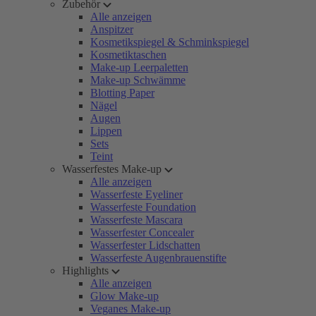
Zubehör
Alle anzeigen
Anspitzer
Kosmetikspiegel & Schminkspiegel
Kosmetiktaschen
Make-up Leerpaletten
Make-up Schwämme
Blotting Paper
Nägel
Augen
Lippen
Sets
Teint
Wasserfestes Make-up
Alle anzeigen
Wasserfeste Eyeliner
Wasserfeste Foundation
Wasserfeste Mascara
Wasserfester Concealer
Wasserfester Lidschatten
Wasserfeste Augenbrauenstifte
Highlights
Alle anzeigen
Glow Make-up
Veganes Make-up