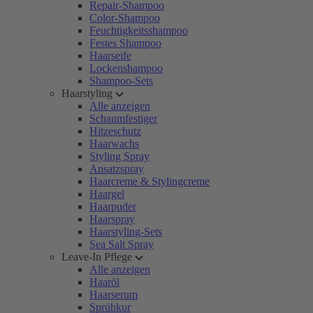
Repair-Shampoo
Color-Shampoo
Feuchtigkeitsshampoo
Festes Shampoo
Haarseife
Lockenshampoo
Shampoo-Sets
Haarstyling
Alle anzeigen
Schaumfestiger
Hitzeschutz
Haarwachs
Styling Spray
Ansatzspray
Haarcreme & Stylingcreme
Haargel
Haarpuder
Haarspray
Haarstyling-Sets
Sea Salt Spray
Leave-In Pflege
Alle anzeigen
Haaröl
Haarserum
Sprühkur