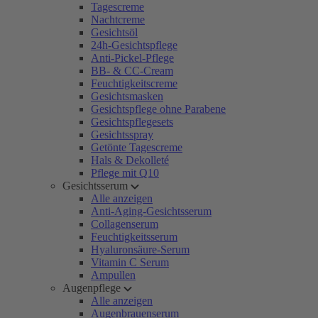
Tagescreme
Nachtcreme
Gesichtsöl
24h-Gesichtspflege
Anti-Pickel-Pflege
BB- & CC-Cream
Feuchtigkeitscreme
Gesichtsmasken
Gesichtspflege ohne Parabene
Gesichtspflegesets
Gesichtsspray
Getönte Tagescreme
Hals & Dekolleté
Pflege mit Q10
Gesichtsserum
Alle anzeigen
Anti-Aging-Gesichtsserum
Collagenserum
Feuchtigkeitsserum
Hyaluronsäure-Serum
Vitamin C Serum
Ampullen
Augenpflege
Alle anzeigen
Augenbrauenserum