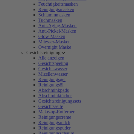
Feuchtigkeitsmasken
Reinigungsmasken
Schlammmasken
Tuchmasken
Anti-Aging-Masken
Anti-Pickel-Masken
Glow Masken
Mitesser-Masken
Overnight Maske
Gesichtsreinigung
Alle anzeigen
Gesichtspeeling
Gesichtswasser
Mizellenwasser
Reinigungsgel
Reinigungsöl
Abschminkpads
Abschminktücher
Gesichtsreinigungssets
Gesichtsseife
Make-up-Entferner
Reinigungscreme
Reinigungsmilch
Reinigungspuder
Reinigungsschaum