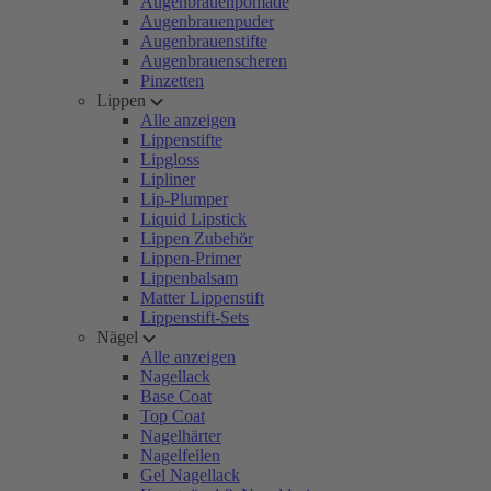
Augenbrauenpomade
Augenbrauenpuder
Augenbrauenstifte
Augenbrauenscheren
Pinzetten
Lippen
Alle anzeigen
Lippenstifte
Lipgloss
Lipliner
Lip-Plumper
Liquid Lipstick
Lippen Zubehör
Lippen-Primer
Lippenbalsam
Matter Lippenstift
Lippenstift-Sets
Nägel
Alle anzeigen
Nagellack
Base Coat
Top Coat
Nagelhärter
Nagelfeilen
Gel Nagellack