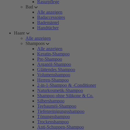
Rasurpflege
Bad
Alle anzeigen
Badaccessoires
Bademäntel
Handtücher
Haare
Alle anzeigen
Shampoos
Alle anzeigen
Keratin-Shampoo
Pre-Shampoo
Arganöl-Shampoo
Glättendes Shampoo
Volumenshampoo
Herren-Shampoo
2-in-1-Shampoo & -Conditioner
Naturkosmetik-Shampoo
Shampoo ohne Silikone & Co.
Silbershampoo
Teebaumöl-Shampoo
Tiefenreinigungsshampoo
Tönungsshampoo
Trockenshampoo
Anti-Schuppen-Shampoo