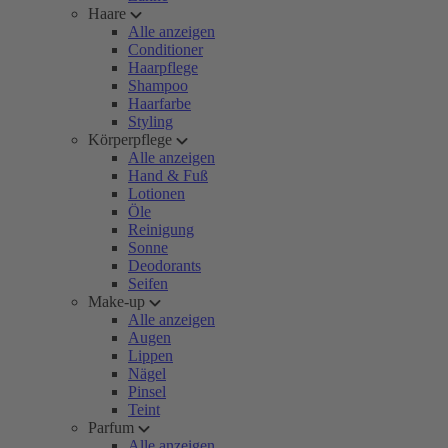
Haare
Alle anzeigen
Conditioner
Haarpflege
Shampoo
Haarfarbe
Styling
Körperpflege
Alle anzeigen
Hand & Fuß
Lotionen
Öle
Reinigung
Sonne
Deodorants
Seifen
Make-up
Alle anzeigen
Augen
Lippen
Nägel
Pinsel
Teint
Parfum
Alle anzeigen