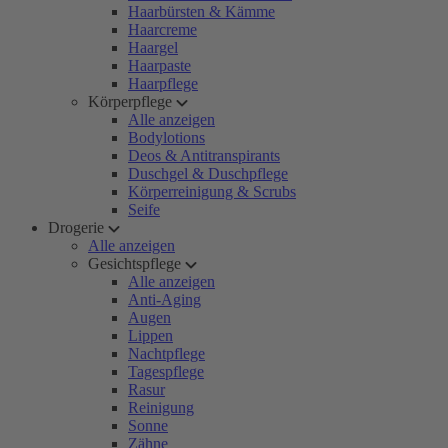
Haarbürsten & Kämme
Haarcreme
Haargel
Haarpaste
Haarpflege
Körperpflege
Alle anzeigen
Bodylotions
Deos & Antitranspirants
Duschgel & Duschpflege
Körperreinigung & Scrubs
Seife
Drogerie
Alle anzeigen
Gesichtspflege
Alle anzeigen
Anti-Aging
Augen
Lippen
Nachtpflege
Tagespflege
Rasur
Reinigung
Sonne
Zähne