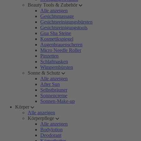
Beauty Tools & Zubehör
Alle anzeigen
Gesichtsmassage
Gesichtsreinigungsbürsten
Gesichtsreinigungstools
Gua Sha Steine
Kosmetikspiegel
Augenbrauenscheren
Micro Needle Roller
Pinzetten
Schlafmasken
Wimpernbürsten
Sonne & Schutz
Alle anzeigen
After Sun
Selbstbräuner
Sonnencreme
Sonnen-Make-up
Körper
Alle anzeigen
Körperpflege
Alle anzeigen
Bodylotion
Deodorant
Körperbutter