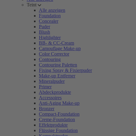
Teint
Alle anzeigen
Foundation
Concealer
Puder
Blush
Highlighter
BB- & CC-Cream
Camouflage Make-up
Color Corrector
Contouring
Contouring Paletten
Fixing Spray & Fixierpuder
Make-up Entferner
Mineralpuder
Primer
Abdeckprodukte
Accessoires
Anti-Aging Make-up
Bronzer
Compact-Foundation
Creme-Foundation
Effektprodukte
Flüssige Foundation
Kompaktpuder