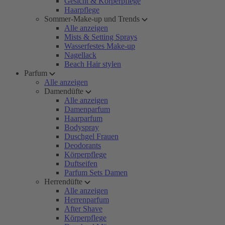
Gesicht & Körperpflege
Haarpflege
Sommer-Make-up und Trends
Alle anzeigen
Mists & Setting Sprays
Wasserfestes Make-up
Nagellack
Beach Hair stylen
Parfum
Alle anzeigen
Damendüfte
Alle anzeigen
Damenparfum
Haarparfum
Bodyspray
Duschgel Frauen
Deodorants
Körperpflege
Duftseifen
Parfum Sets Damen
Herrendüfte
Alle anzeigen
Herrenparfum
After Shave
Körperpflege