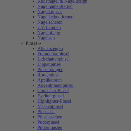
Kunstnägel & Nageldesign
Nagelhautentferner
Nagelknipser
Nagellackentferner
Nagelscheren
UV-Lampen
Nagelpflege
Nagelsets
Pinsel
Alle anzeigen
Foundationpinsel
Lidschattenpinsel
Lippenpinsel
Pinselreiniger
Rougepinsel
Applikatoren
Augenbrauenpinsel
Concealer-Pinsel
Eyelinerpinsel
Highlighter-Pinsel
Maskenpinsel
Pinselsets
Pinseltaschen
Puderpinsel
Puderquasten