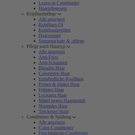
Leave-in Conditioner
Haarpflegesets
Kopfhautpflege
Alle anzeigen
Kopfhaut-Öl
Kopfhautpeeling
Haarwasser
Sonnenschutz & -pflege
Pflege nach Haartyp
Alle anzeigen
Anti-Frizz
Anti-Schuppen
Blondes Haar
Coloriertes Haar
Empfindliche Kopfhaut
Feines & glattes Haar
Fettiges Haar
Lockiges Haar
Mittel gegen Haarausfall
Normales Haar
Trockenes Haar
Conditioner & Spülung
Alle anzeigen
Color-Conditioner
Feuchtigkeits-Conditioner