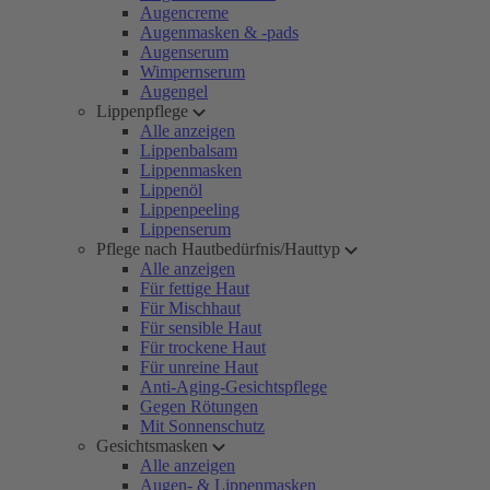
Augencreme
Augenmasken & -pads
Augenserum
Wimpernserum
Augengel
Lippenpflege
Alle anzeigen
Lippenbalsam
Lippenmasken
Lippenöl
Lippenpeeling
Lippenserum
Pflege nach Hautbedürfnis/Hauttyp
Alle anzeigen
Für fettige Haut
Für Mischhaut
Für sensible Haut
Für trockene Haut
Für unreine Haut
Anti-Aging-Gesichtspflege
Gegen Rötungen
Mit Sonnenschutz
Gesichtsmasken
Alle anzeigen
Augen- & Lippenmasken