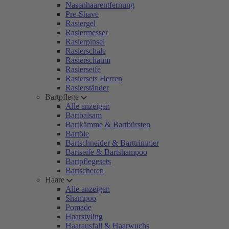
Nasenhaarentfernung
Pre-Shave
Rasiergel
Rasiermesser
Rasierpinsel
Rasierschale
Rasierschaum
Rasierseife
Rasiersets Herren
Rasierständer
Bartpflege
Alle anzeigen
Bartbalsam
Bartkämme & Bartbürsten
Bartöle
Bartschneider & Barttrimmer
Bartseife & Bartshampoo
Bartpflegesets
Bartscheren
Haare
Alle anzeigen
Shampoo
Pomade
Haarstyling
Haarausfall & Haarwuchs