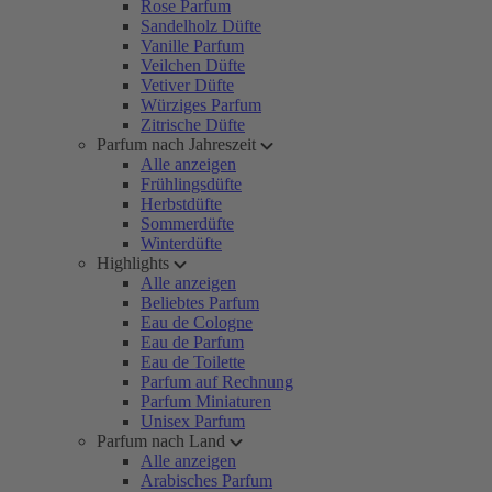
Rose Parfum
Sandelholz Düfte
Vanille Parfum
Veilchen Düfte
Vetiver Düfte
Würziges Parfum
Zitrische Düfte
Parfum nach Jahreszeit
Alle anzeigen
Frühlingsdüfte
Herbstdüfte
Sommerdüfte
Winterdüfte
Highlights
Alle anzeigen
Beliebtes Parfum
Eau de Cologne
Eau de Parfum
Eau de Toilette
Parfum auf Rechnung
Parfum Miniaturen
Unisex Parfum
Parfum nach Land
Alle anzeigen
Arabisches Parfum