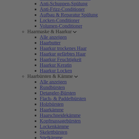
Anti-Schuppen-Spülung
Anti-Frizz-Conditioner
Aufbau & Reparatur Spülung
Locken-Conditioner
Volumen-Conditioner
Haarmaske & Haarkur
Alle anzeigen
Haarbutter
Haarkur trockenes Haar
Haarkur gefärbtes Haar
Haarkur Feuchtigkeit
Haarkur Keratin
Haarkur Locken
Haarbürsten & Kämme
Alle anzeigen
Rundbürsten
Detangler-Bürsten
Flach- & Paddelbürsten
Holzbürsten
Haarkämme
Haarschneidekämme
Kopfmassagebürsten
Lockenkämme
Skelettbürsten
Stielkämme