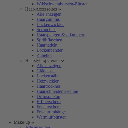
Wildschweinborsten-Bürsten
Haar-Accessoires
Alle anzeigen
Haargummis
Lockenwickler
Scrunchies
Haarspangen & -klammern
Sprühflaschen
Haarnadeln
Lockenbänder
Zubehör
Haarstyling-Geräte
Alle anzeigen
Glätteisen
Lockenstäbe
Heizwickler
Haartrockner
Haarschneidemaschine
Diffusor-Fön
Effilierschere
Friseurschere
Friseurumhänge
Warmluftbürsten
Make-up
Alle anzeigen