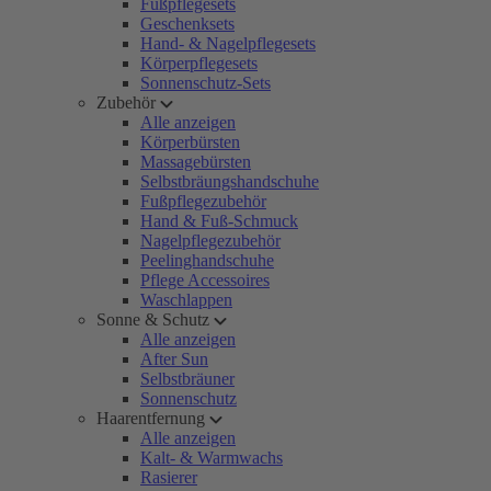
Fußpflegesets
Geschenksets
Hand- & Nagelpflegesets
Körperpflegesets
Sonnenschutz-Sets
Zubehör
Alle anzeigen
Körperbürsten
Massagebürsten
Selbstbräungshandschuhe
Fußpflegezubehör
Hand & Fuß-Schmuck
Nagelpflegezubehör
Peelinghandschuhe
Pflege Accessoires
Waschlappen
Sonne & Schutz
Alle anzeigen
After Sun
Selbstbräuner
Sonnenschutz
Haarentfernung
Alle anzeigen
Kalt- & Warmwachs
Rasierer