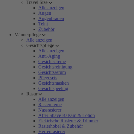
Travel Size
Alle anzeigen
Augen
Augenbrauen
Teint
Zubehör
Männerpflege
Alle anzeigen
Gesichtspflege
Alle anzeigen
Anti-Aging
Gesichtscreme
Gesichtsreinigung
Gesichtsserum
Pflegesets
Gesichtsmasken
Gesichtspeeling
Rasur
Alle anzeigen
Rasiercreme
Nassrasierer
After Shave Balsam & Lotion
Elektrische Rasierer & Trimmer
Rasierhobel & Zubehör
Herrenrasierer