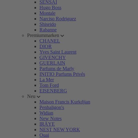
SENSAI
Hugo Boss
Montale
Narciso Rodriguez
Shiseido
Rabanne
Premiummarken
CHANEL
DIOR
Yves Saint Laurent
GIVENCHY
GUERLAIN
Parfums de Marly
INITIO Parfums Privés
La Mer
Tom Ford
EISENBERG
Neu
Maison Francis Kurkdjian
Penhaligon's
Widian
New Notes
IRÄYE
NEST NEW YORK
Ouai