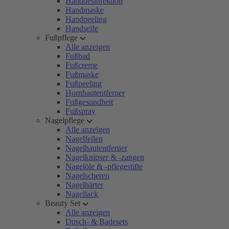
Handdesinfektion
Handmaske
Handpeeling
Handseife
Fußpflege
Alle anzeigen
Fußbad
Fußcreme
Fußmaske
Fußpeeling
Hornhautentferner
Fußgesundheit
Fußspray
Nagelpflege
Alle anzeigen
Nagelfeilen
Nagelhautentferner
Nagelknipser & -zangen
Nagelöle & -pflegestifte
Nagelscheren
Nagelhärter
Nagellack
Beauty Set
Alle anzeigen
Dusch- & Badesets