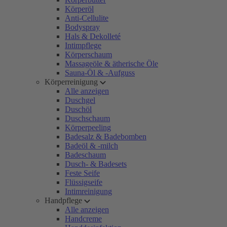
Körperöl
Anti-Cellulite
Bodyspray
Hals & Dekolleté
Intimpflege
Körperschaum
Massageöle & ätherische Öle
Sauna-Öl & -Aufguss
Körperreinigung
Alle anzeigen
Duschgel
Duschöl
Duschschaum
Körperpeeling
Badesalz & Badebomben
Badeöl & -milch
Badeschaum
Dusch- & Badesets
Feste Seife
Flüssigseife
Intimreinigung
Handpflege
Alle anzeigen
Handcreme