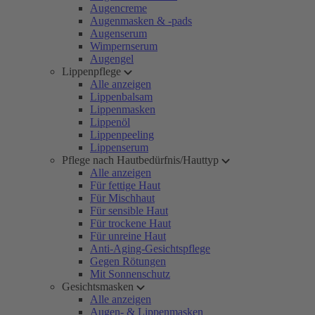
Augencreme
Augenmasken & -pads
Augenserum
Wimpernserum
Augengel
Lippenpflege
Alle anzeigen
Lippenbalsam
Lippenmasken
Lippenöl
Lippenpeeling
Lippenserum
Pflege nach Hautbedürfnis/Hauttyp
Alle anzeigen
Für fettige Haut
Für Mischhaut
Für sensible Haut
Für trockene Haut
Für unreine Haut
Anti-Aging-Gesichtspflege
Gegen Rötungen
Mit Sonnenschutz
Gesichtsmasken
Alle anzeigen
Augen- & Lippenmasken