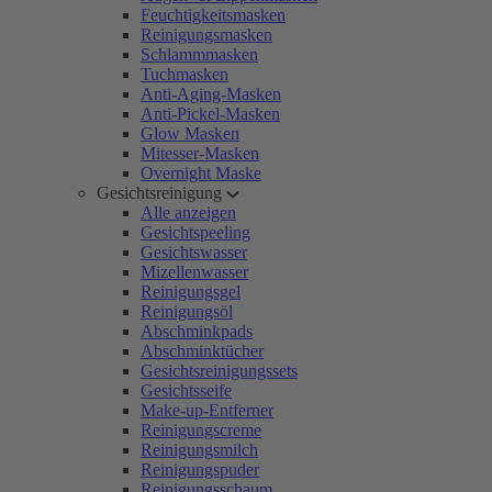
Feuchtigkeitsmasken
Reinigungsmasken
Schlammmasken
Tuchmasken
Anti-Aging-Masken
Anti-Pickel-Masken
Glow Masken
Mitesser-Masken
Overnight Maske
Gesichtsreinigung
Alle anzeigen
Gesichtspeeling
Gesichtswasser
Mizellenwasser
Reinigungsgel
Reinigungsöl
Abschminkpads
Abschminktücher
Gesichtsreinigungssets
Gesichtsseife
Make-up-Entferner
Reinigungscreme
Reinigungsmilch
Reinigungspuder
Reinigungsschaum