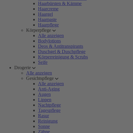
Haarbürsten & Kämme
Haarcreme
Haargel
Haarpaste
Haarpflege
Körperpflege
Alle anzeigen
Bodylotions
Deos & Antitranspirants
Duschgel & Duschpflege
Körperreinigung & Scrubs
Seife
Drogerie
Alle anzeigen
Gesichtspflege
Alle anzeigen
Anti-Aging
Augen
Lippen
Nachtpflege
Tagespflege
Rasur
Reinigung
Sonne
Zähne