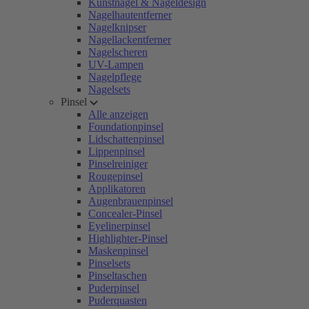
Kunstnägel & Nageldesign
Nagelhautentferner
Nagelknipser
Nagellackentferner
Nagelscheren
UV-Lampen
Nagelpflege
Nagelsets
Pinsel
Alle anzeigen
Foundationpinsel
Lidschattenpinsel
Lippenpinsel
Pinselreiniger
Rougepinsel
Applikatoren
Augenbrauenpinsel
Concealer-Pinsel
Eyelinerpinsel
Highlighter-Pinsel
Maskenpinsel
Pinselsets
Pinseltaschen
Puderpinsel
Puderquasten