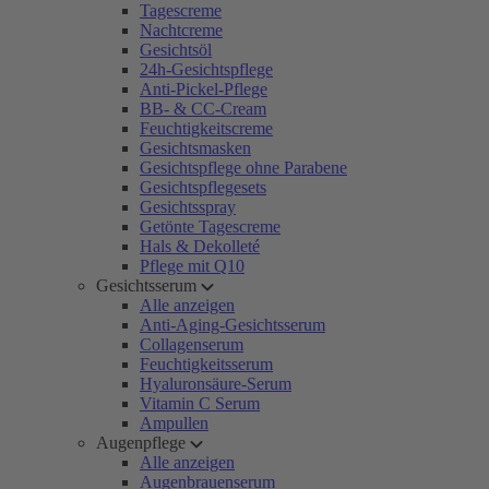
Tagescreme
Nachtcreme
Gesichtsöl
24h-Gesichtspflege
Anti-Pickel-Pflege
BB- & CC-Cream
Feuchtigkeitscreme
Gesichtsmasken
Gesichtspflege ohne Parabene
Gesichtspflegesets
Gesichtsspray
Getönte Tagescreme
Hals & Dekolleté
Pflege mit Q10
Gesichtsserum
Alle anzeigen
Anti-Aging-Gesichtsserum
Collagenserum
Feuchtigkeitsserum
Hyaluronsäure-Serum
Vitamin C Serum
Ampullen
Augenpflege
Alle anzeigen
Augenbrauenserum