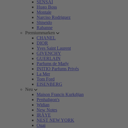
SENSAI
Hugo Boss
Montale
Narciso Rodriguez
Shiseido
Rabanne
Premiummarken
CHANEL
DIOR
Yves Saint Laurent
GIVENCHY
GUERLAIN
Parfums de Marly
INITIO Parfums Privés
La Mer
Tom Ford
EISENBERG
Neu
Maison Francis Kurkdjian
Penhaligon's
Widian
New Notes
IRÄYE
NEST NEW YORK
Ouai