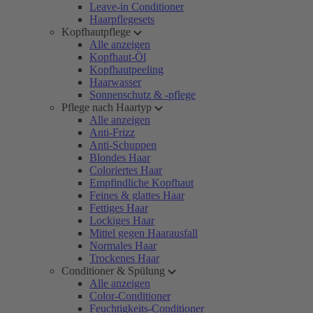
Leave-in Conditioner
Haarpflegesets
Kopfhautpflege
Alle anzeigen
Kopfhaut-Öl
Kopfhautpeeling
Haarwasser
Sonnenschutz & -pflege
Pflege nach Haartyp
Alle anzeigen
Anti-Frizz
Anti-Schuppen
Blondes Haar
Coloriertes Haar
Empfindliche Kopfhaut
Feines & glattes Haar
Fettiges Haar
Lockiges Haar
Mittel gegen Haarausfall
Normales Haar
Trockenes Haar
Conditioner & Spülung
Alle anzeigen
Color-Conditioner
Feuchtigkeits-Conditioner