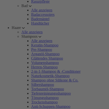
Rasurpflege
Bad
Alle anzeigen
Badaccessoires
Bademäntel
Handtücher
Haare
Alle anzeigen
Shampoos
Alle anzeigen
Keratin-Shampoo
Pre-Shampoo
Arganöl-Shampoo
Glättendes Shampoo
Volumenshampoo
Herren-Shampoo
2-in-1-Shampoo & -Conditioner
Naturkosmetik-Shampoo
Shampoo ohne Silikone & Co.
Silbershampoo
Teebaumöl-Shampoo
Tiefenreinigungsshampoo
Tönungsshampoo
Trockenshampoo
Anti-Schuppen-Shampoo