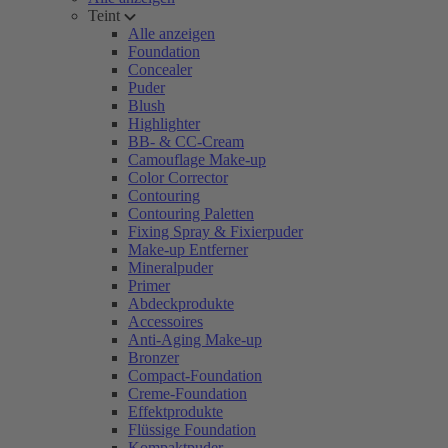
Teint
Alle anzeigen
Foundation
Concealer
Puder
Blush
Highlighter
BB- & CC-Cream
Camouflage Make-up
Color Corrector
Contouring
Contouring Paletten
Fixing Spray & Fixierpuder
Make-up Entferner
Mineralpuder
Primer
Abdeckprodukte
Accessoires
Anti-Aging Make-up
Bronzer
Compact-Foundation
Creme-Foundation
Effektprodukte
Flüssige Foundation
Kompaktpuder