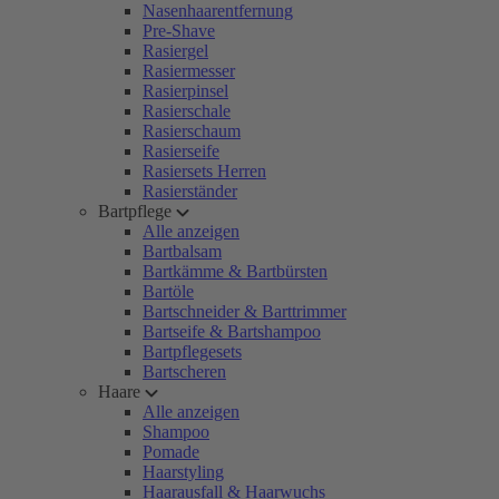
Nasenhaarentfernung
Pre-Shave
Rasiergel
Rasiermesser
Rasierpinsel
Rasierschale
Rasierschaum
Rasierseife
Rasiersets Herren
Rasierständer
Bartpflege
Alle anzeigen
Bartbalsam
Bartkämme & Bartbürsten
Bartöle
Bartschneider & Barttrimmer
Bartseife & Bartshampoo
Bartpflegesets
Bartscheren
Haare
Alle anzeigen
Shampoo
Pomade
Haarstyling
Haarausfall & Haarwuchs