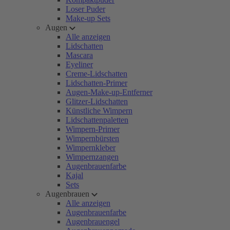
Loser Puder
Make-up Sets
Augen
Alle anzeigen
Lidschatten
Mascara
Eyeliner
Creme-Lidschatten
Lidschatten-Primer
Augen-Make-up-Entferner
Glitzer-Lidschatten
Künstliche Wimpern
Lidschattenpaletten
Wimpern-Primer
Wimpernbürsten
Wimpernkleber
Wimpernzangen
Augenbrauenfarbe
Kajal
Sets
Augenbrauen
Alle anzeigen
Augenbrauenfarbe
Augenbrauengel