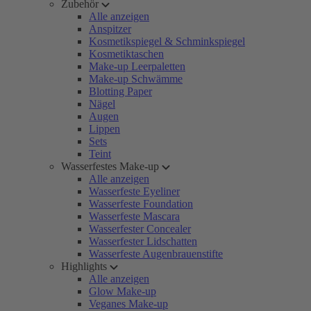
Zubehör
Alle anzeigen
Anspitzer
Kosmetikspiegel & Schminkspiegel
Kosmetiktaschen
Make-up Leerpaletten
Make-up Schwämme
Blotting Paper
Nägel
Augen
Lippen
Sets
Teint
Wasserfestes Make-up
Alle anzeigen
Wasserfeste Eyeliner
Wasserfeste Foundation
Wasserfeste Mascara
Wasserfester Concealer
Wasserfester Lidschatten
Wasserfeste Augenbrauenstifte
Highlights
Alle anzeigen
Glow Make-up
Veganes Make-up