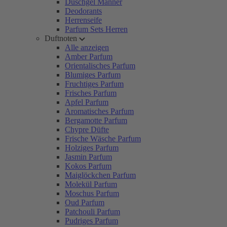
Duschgel Männer
Deodorants
Herrenseife
Parfum Sets Herren
Duftnoten
Alle anzeigen
Amber Parfum
Orientalisches Parfum
Blumiges Parfum
Fruchtiges Parfum
Frisches Parfum
Apfel Parfum
Aromatisches Parfum
Bergamotte Parfum
Chypre Düfte
Frische Wäsche Parfum
Holziges Parfum
Jasmin Parfum
Kokos Parfum
Maiglöckchen Parfum
Molekül Parfum
Moschus Parfum
Oud Parfum
Patchouli Parfum
Pudriges Parfum