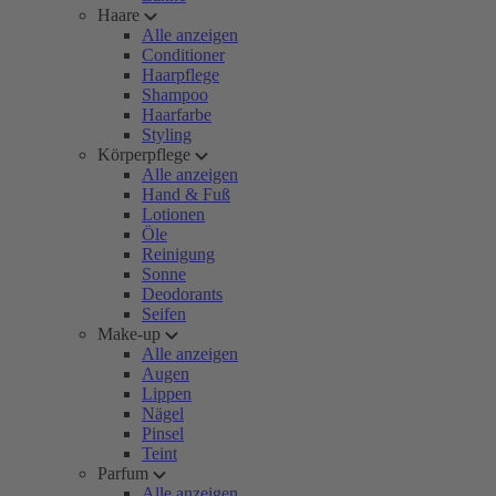
Haare
Alle anzeigen
Conditioner
Haarpflege
Shampoo
Haarfarbe
Styling
Körperpflege
Alle anzeigen
Hand & Fuß
Lotionen
Öle
Reinigung
Sonne
Deodorants
Seifen
Make-up
Alle anzeigen
Augen
Lippen
Nägel
Pinsel
Teint
Parfum
Alle anzeigen