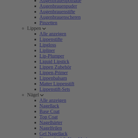
Augenbrauenpomade
Augenbrauenpuder
Augenbrauenstifte
Augenbrauenscheren
Pinzetten
Lippen
Alle anzeigen
Lippenstifte
Lipgloss
Lipliner
Lip-Plumper
Liquid Lipstick
Lippen Zubehör
Lippen-Primer
Lippenbalsam
Matter Lippenstift
Lippenstift-Sets
Nägel
Alle anzeigen
Nagellack
Base Coat
Top Coat
Nagelhärter
Nagelfeilen
Gel Nagellack