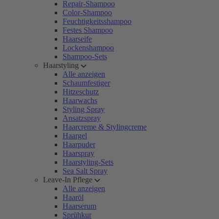
Repair-Shampoo
Color-Shampoo
Feuchtigkeitsshampoo
Festes Shampoo
Haarseife
Lockenshampoo
Shampoo-Sets
Haarstyling
Alle anzeigen
Schaumfestiger
Hitzeschutz
Haarwachs
Styling Spray
Ansatzspray
Haarcreme & Stylingcreme
Haargel
Haarpuder
Haarspray
Haarstyling-Sets
Sea Salt Spray
Leave-In Pflege
Alle anzeigen
Haaröl
Haarserum
Sprühkur