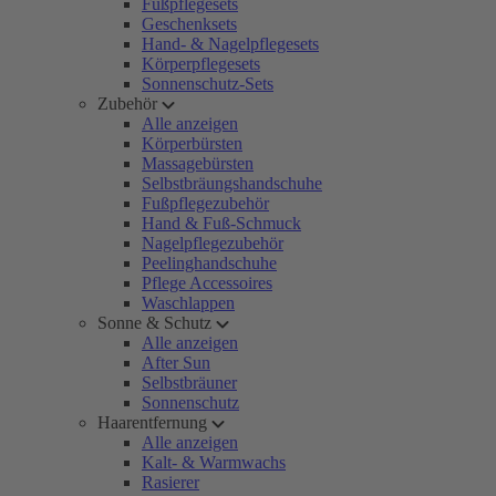
Fußpflegesets
Geschenksets
Hand- & Nagelpflegesets
Körperpflegesets
Sonnenschutz-Sets
Zubehör
Alle anzeigen
Körperbürsten
Massagebürsten
Selbstbräungshandschuhe
Fußpflegezubehör
Hand & Fuß-Schmuck
Nagelpflegezubehör
Peelinghandschuhe
Pflege Accessoires
Waschlappen
Sonne & Schutz
Alle anzeigen
After Sun
Selbstbräuner
Sonnenschutz
Haarentfernung
Alle anzeigen
Kalt- & Warmwachs
Rasierer