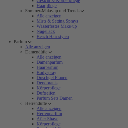
Gesicht & Körperpflege
Haarpflege
Sommer-Make-up und Trends
Alle anzeigen
Mists & Setting Sprays
Wasserfestes Make-up
Nagellack
Beach Hair stylen
Parfum
Alle anzeigen
Damendüfte
Alle anzeigen
Damenparfum
Haarparfum
Bodyspray
Duschgel Frauen
Deodorants
Körperpflege
Duftseifen
Parfum Sets Damen
Herrendüfte
Alle anzeigen
Herrenparfum
After Shave
Körperpflege