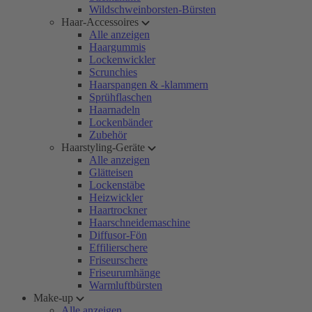
Wildschweinborsten-Bürsten
Haar-Accessoires
Alle anzeigen
Haargummis
Lockenwickler
Scrunchies
Haarspangen & -klammern
Sprühflaschen
Haarnadeln
Lockenbänder
Zubehör
Haarstyling-Geräte
Alle anzeigen
Glätteisen
Lockenstäbe
Heizwickler
Haartrockner
Haarschneidemaschine
Diffusor-Fön
Effilierschere
Friseurschere
Friseurumhänge
Warmluftbürsten
Make-up
Alle anzeigen