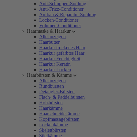
Anti-Schuppen-Spülung
Anti-Frizz-Conditioner
Aufbau & Reparatur Spülung
Locken-Conditioner
Volumen-Conditioner
Haarmaske & Haarkur
Alle anzeigen
Haarbutter
Haarkur trockenes Haar
Haarkur gefärbtes Haar
Haarkur Feuchtigkeit
Haarkur Keratin
Haarkur Locken
Haarbürsten & Kämme
Alle anzeigen
Rundbürsten
Detangler-Bürsten
Flach- & Paddelbürsten
Holzbürsten
Haarkämme
Haarschneidekämme
Kopfmassagebürsten
Lockenkämme
Skelettbürsten
Stielkämme