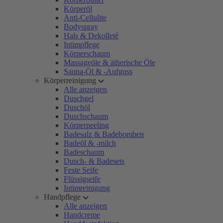
Körperöl
Anti-Cellulite
Bodyspray
Hals & Dekolleté
Intimpflege
Körperschaum
Massageöle & ätherische Öle
Sauna-Öl & -Aufguss
Körperreinigung
Alle anzeigen
Duschgel
Duschöl
Duschschaum
Körperpeeling
Badesalz & Badebomben
Badeöl & -milch
Badeschaum
Dusch- & Badesets
Feste Seife
Flüssigseife
Intimreinigung
Handpflege
Alle anzeigen
Handcreme