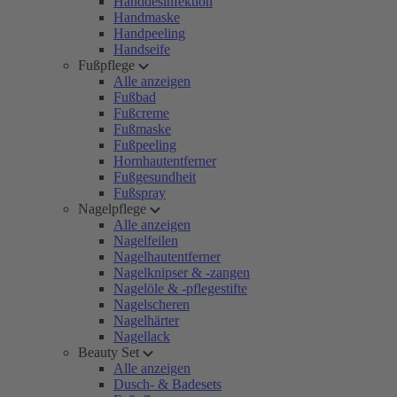
Handdesinfektion
Handmaske
Handpeeling
Handseife
Fußpflege
Alle anzeigen
Fußbad
Fußcreme
Fußmaske
Fußpeeling
Hornhautentferner
Fußgesundheit
Fußspray
Nagelpflege
Alle anzeigen
Nagelfeilen
Nagelhautentferner
Nagelknipser & -zangen
Nagelöle & -pflegestifte
Nagelscheren
Nagelhärter
Nagellack
Beauty Set
Alle anzeigen
Dusch- & Badesets