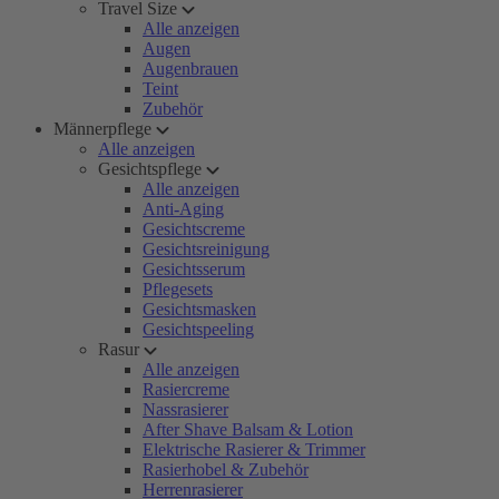
Travel Size
Alle anzeigen
Augen
Augenbrauen
Teint
Zubehör
Männerpflege
Alle anzeigen
Gesichtspflege
Alle anzeigen
Anti-Aging
Gesichtscreme
Gesichtsreinigung
Gesichtsserum
Pflegesets
Gesichtsmasken
Gesichtspeeling
Rasur
Alle anzeigen
Rasiercreme
Nassrasierer
After Shave Balsam & Lotion
Elektrische Rasierer & Trimmer
Rasierhobel & Zubehör
Herrenrasierer