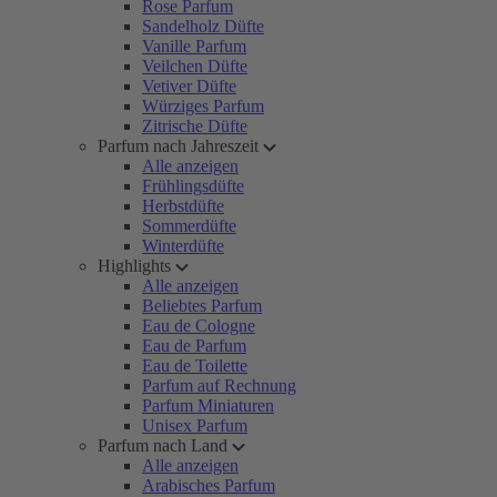
Rose Parfum
Sandelholz Düfte
Vanille Parfum
Veilchen Düfte
Vetiver Düfte
Würziges Parfum
Zitrische Düfte
Parfum nach Jahreszeit
Alle anzeigen
Frühlingsdüfte
Herbstdüfte
Sommerdüfte
Winterdüfte
Highlights
Alle anzeigen
Beliebtes Parfum
Eau de Cologne
Eau de Parfum
Eau de Toilette
Parfum auf Rechnung
Parfum Miniaturen
Unisex Parfum
Parfum nach Land
Alle anzeigen
Arabisches Parfum