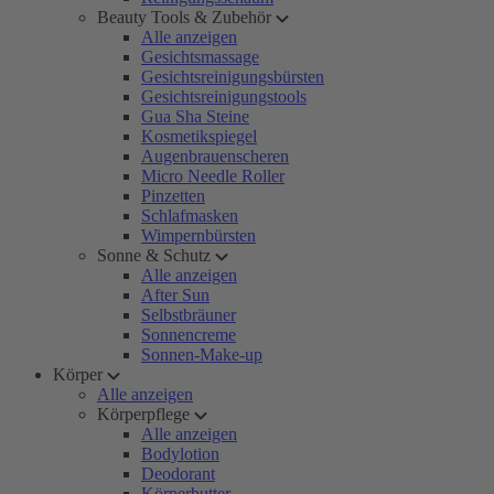
Beauty Tools & Zubehör
Alle anzeigen
Gesichtsmassage
Gesichtsreinigungsbürsten
Gesichtsreinigungstools
Gua Sha Steine
Kosmetikspiegel
Augenbrauenscheren
Micro Needle Roller
Pinzetten
Schlafmasken
Wimpernbürsten
Sonne & Schutz
Alle anzeigen
After Sun
Selbstbräuner
Sonnencreme
Sonnen-Make-up
Körper
Alle anzeigen
Körperpflege
Alle anzeigen
Bodylotion
Deodorant
Körperbutter