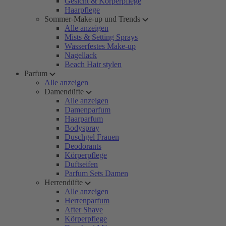
Gesicht & Körperpflege
Haarpflege
Sommer-Make-up und Trends
Alle anzeigen
Mists & Setting Sprays
Wasserfestes Make-up
Nagellack
Beach Hair stylen
Parfum
Alle anzeigen
Damendüfte
Alle anzeigen
Damenparfum
Haarparfum
Bodyspray
Duschgel Frauen
Deodorants
Körperpflege
Duftseifen
Parfum Sets Damen
Herrendüfte
Alle anzeigen
Herrenparfum
After Shave
Körperpflege