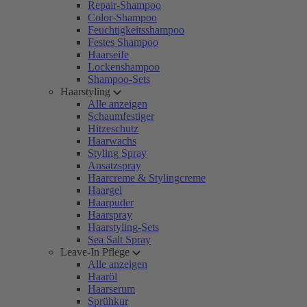
Repair-Shampoo
Color-Shampoo
Feuchtigkeitsshampoo
Festes Shampoo
Haarseife
Lockenshampoo
Shampoo-Sets
Haarstyling
Alle anzeigen
Schaumfestiger
Hitzeschutz
Haarwachs
Styling Spray
Ansatzspray
Haarcreme & Stylingcreme
Haargel
Haarpuder
Haarspray
Haarstyling-Sets
Sea Salt Spray
Leave-In Pflege
Alle anzeigen
Haaröl
Haarserum
Sprühkur