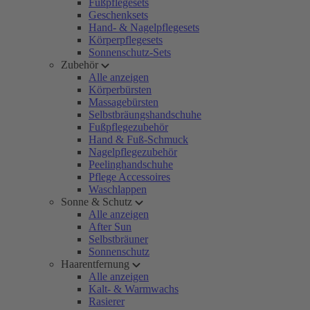
Fußpflegesets
Geschenksets
Hand- & Nagelpflegesets
Körperpflegesets
Sonnenschutz-Sets
Zubehör
Alle anzeigen
Körperbürsten
Massagebürsten
Selbstbräungshandschuhe
Fußpflegezubehör
Hand & Fuß-Schmuck
Nagelpflegezubehör
Peelinghandschuhe
Pflege Accessoires
Waschlappen
Sonne & Schutz
Alle anzeigen
After Sun
Selbstbräuner
Sonnenschutz
Haarentfernung
Alle anzeigen
Kalt- & Warmwachs
Rasierer