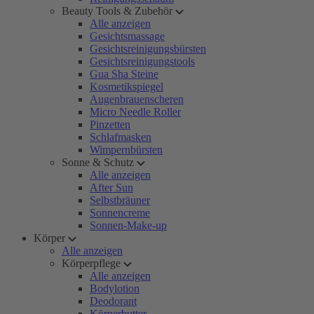
Beauty Tools & Zubehör
Alle anzeigen
Gesichtsmassage
Gesichtsreinigungsbürsten
Gesichtsreinigungstools
Gua Sha Steine
Kosmetikspiegel
Augenbrauenscheren
Micro Needle Roller
Pinzetten
Schlafmasken
Wimpernbürsten
Sonne & Schutz
Alle anzeigen
After Sun
Selbstbräuner
Sonnencreme
Sonnen-Make-up
Körper
Alle anzeigen
Körperpflege
Alle anzeigen
Bodylotion
Deodorant
Körperbutter