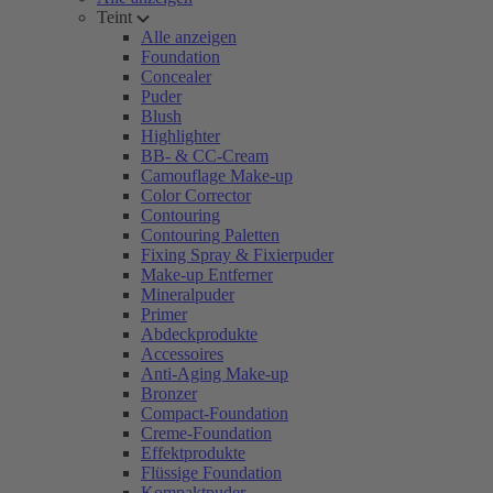
Teint
Alle anzeigen
Foundation
Concealer
Puder
Blush
Highlighter
BB- & CC-Cream
Camouflage Make-up
Color Corrector
Contouring
Contouring Paletten
Fixing Spray & Fixierpuder
Make-up Entferner
Mineralpuder
Primer
Abdeckprodukte
Accessoires
Anti-Aging Make-up
Bronzer
Compact-Foundation
Creme-Foundation
Effektprodukte
Flüssige Foundation
Kompaktpuder