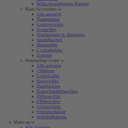
Wildschweinborsten-Bürsten
Haar-Accessoires
Alle anzeigen
Haargummis
Lockenwickler
Scrunchies
Haarspangen & -klammern
Sprühflaschen
Haarnadeln
Lockenbänder
Zubehör
Haarstyling-Geräte
Alle anzeigen
Glätteisen
Lockenstäbe
Heizwickler
Haartrockner
Haarschneidemaschine
Diffusor-Fön
Effilierschere
Friseurschere
Friseurumhänge
Warmluftbürsten
Make-up
Alle anzeigen