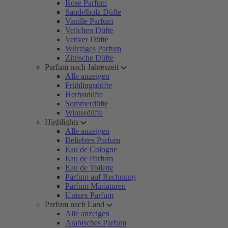
Rose Parfum
Sandelholz Düfte
Vanille Parfum
Veilchen Düfte
Vetiver Düfte
Würziges Parfum
Zitrische Düfte
Parfum nach Jahreszeit
Alle anzeigen
Frühlingsdüfte
Herbstdüfte
Sommerdüfte
Winterdüfte
Highlights
Alle anzeigen
Beliebtes Parfum
Eau de Cologne
Eau de Parfum
Eau de Toilette
Parfum auf Rechnung
Parfum Miniaturen
Unisex Parfum
Parfum nach Land
Alle anzeigen
Arabisches Parfum