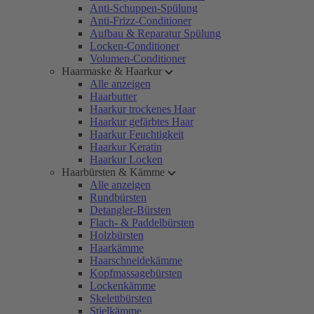
Anti-Schuppen-Spülung
Anti-Frizz-Conditioner
Aufbau & Reparatur Spülung
Locken-Conditioner
Volumen-Conditioner
Haarmaske & Haarkur
Alle anzeigen
Haarbutter
Haarkur trockenes Haar
Haarkur gefärbtes Haar
Haarkur Feuchtigkeit
Haarkur Keratin
Haarkur Locken
Haarbürsten & Kämme
Alle anzeigen
Rundbürsten
Detangler-Bürsten
Flach- & Paddelbürsten
Holzbürsten
Haarkämme
Haarschneidekämme
Kopfmassagebürsten
Lockenkämme
Skelettbürsten
Stielkämme