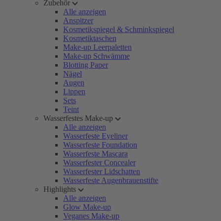
Zubehör
Alle anzeigen
Anspitzer
Kosmetikspiegel & Schminkspiegel
Kosmetiktaschen
Make-up Leerpaletten
Make-up Schwämme
Blotting Paper
Nägel
Augen
Lippen
Sets
Teint
Wasserfestes Make-up
Alle anzeigen
Wasserfeste Eyeliner
Wasserfeste Foundation
Wasserfeste Mascara
Wasserfester Concealer
Wasserfester Lidschatten
Wasserfeste Augenbrauenstifte
Highlights
Alle anzeigen
Glow Make-up
Veganes Make-up