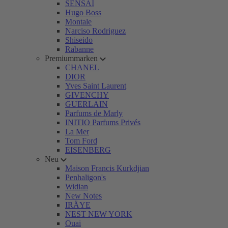
SENSAI
Hugo Boss
Montale
Narciso Rodriguez
Shiseido
Rabanne
Premiummarken
CHANEL
DIOR
Yves Saint Laurent
GIVENCHY
GUERLAIN
Parfums de Marly
INITIO Parfums Privés
La Mer
Tom Ford
EISENBERG
Neu
Maison Francis Kurkdjian
Penhaligon's
Widian
New Notes
IRÄYE
NEST NEW YORK
Ouai