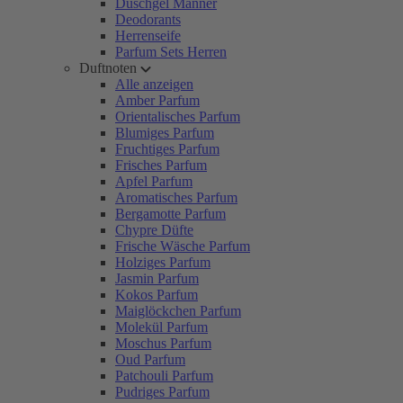
Duschgel Männer
Deodorants
Herrenseife
Parfum Sets Herren
Duftnoten
Alle anzeigen
Amber Parfum
Orientalisches Parfum
Blumiges Parfum
Fruchtiges Parfum
Frisches Parfum
Apfel Parfum
Aromatisches Parfum
Bergamotte Parfum
Chypre Düfte
Frische Wäsche Parfum
Holziges Parfum
Jasmin Parfum
Kokos Parfum
Maiglöckchen Parfum
Molekül Parfum
Moschus Parfum
Oud Parfum
Patchouli Parfum
Pudriges Parfum