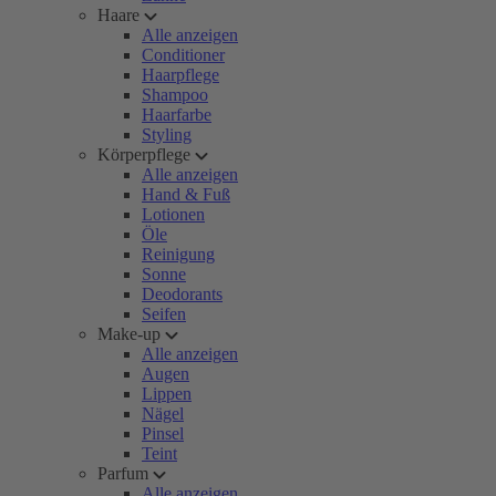
Haare
Alle anzeigen
Conditioner
Haarpflege
Shampoo
Haarfarbe
Styling
Körperpflege
Alle anzeigen
Hand & Fuß
Lotionen
Öle
Reinigung
Sonne
Deodorants
Seifen
Make-up
Alle anzeigen
Augen
Lippen
Nägel
Pinsel
Teint
Parfum
Alle anzeigen