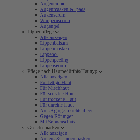
Augencreme
Augenmasken & -pads
Augenserum
Wimpernserum
Augengel
Lippenpflege
Alle anzeigen
Lippenbalsam
Lippenmasken
Lippenöl
Lippenpeeling
Lippenserum
Pflege nach Hautbedürfnis/Hauttyp
Alle anzeigen
Für fettige Haut
Für Mischhaut
Für sensible Haut
Für trockene Haut
Für unreine Haut
Anti-Aging-Gesichtspflege
Gegen Rötungen
Mit Sonnenschutz
Gesichtsmasken
Alle anzeigen
Augen- & Lippenmasken