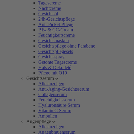
Tagescreme
Nachtcreme
Gesichtsöl
24h-Gesichtspflege
Anti-Pickel-Pflege
BB- & CC-Cream
Feuchtigkeitscreme
Gesichtsmasken
Gesichtspflege ohne Parabene
Gesichtspflegesets
Gesichtsspray
Getönte Tagescreme
Hals & Dekolleté
Pflege mit Q10
Gesichtsserum
Alle anzeigen
Anti-Aging-Gesichtsserum
Collagenserum
Feuchtigkeitsserum
Hyaluronsäure-Serum
Vitamin C Serum
Ampullen
Augenpflege
Alle anzeigen
Augenbrauenserum