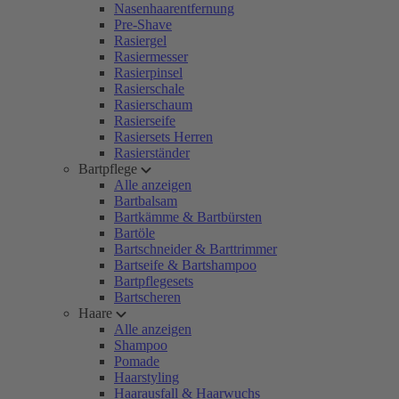
Nasenhaarentfernung
Pre-Shave
Rasiergel
Rasiermesser
Rasierpinsel
Rasierschale
Rasierschaum
Rasierseife
Rasiersets Herren
Rasierständer
Bartpflege
Alle anzeigen
Bartbalsam
Bartkämme & Bartbürsten
Bartöle
Bartschneider & Barttrimmer
Bartseife & Bartshampoo
Bartpflegesets
Bartscheren
Haare
Alle anzeigen
Shampoo
Pomade
Haarstyling
Haarausfall & Haarwuchs