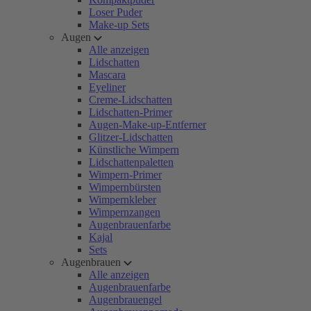
Loser Puder
Make-up Sets
Augen
Alle anzeigen
Lidschatten
Mascara
Eyeliner
Creme-Lidschatten
Lidschatten-Primer
Augen-Make-up-Entferner
Glitzer-Lidschatten
Künstliche Wimpern
Lidschattenpaletten
Wimpern-Primer
Wimpernbürsten
Wimpernkleber
Wimpernzangen
Augenbrauenfarbe
Kajal
Sets
Augenbrauen
Alle anzeigen
Augenbrauenfarbe
Augenbrauengel