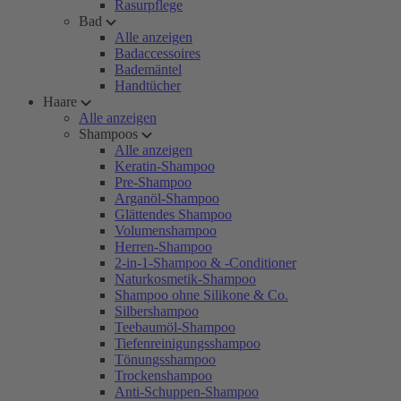
Rasurpflege
Bad
Alle anzeigen
Badaccessoires
Bademäntel
Handtücher
Haare
Alle anzeigen
Shampoos
Alle anzeigen
Keratin-Shampoo
Pre-Shampoo
Arganöl-Shampoo
Glättendes Shampoo
Volumenshampoo
Herren-Shampoo
2-in-1-Shampoo & -Conditioner
Naturkosmetik-Shampoo
Shampoo ohne Silikone & Co.
Silbershampoo
Teebaumöl-Shampoo
Tiefenreinigungsshampoo
Tönungsshampoo
Trockenshampoo
Anti-Schuppen-Shampoo