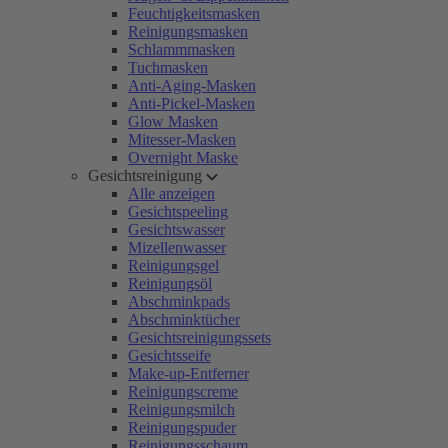
Feuchtigkeitsmasken
Reinigungsmasken
Schlammmasken
Tuchmasken
Anti-Aging-Masken
Anti-Pickel-Masken
Glow Masken
Mitesser-Masken
Overnight Maske
Gesichtsreinigung
Alle anzeigen
Gesichtspeeling
Gesichtswasser
Mizellenwasser
Reinigungsgel
Reinigungsöl
Abschminkpads
Abschminktücher
Gesichtsreinigungssets
Gesichtsseife
Make-up-Entferner
Reinigungscreme
Reinigungsmilch
Reinigungspuder
Reinigungsschaum