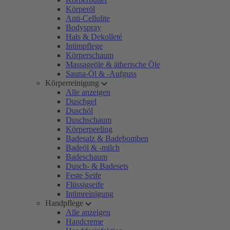
Körperöl
Anti-Cellulite
Bodyspray
Hals & Dekolleté
Intimpflege
Körperschaum
Massageöle & ätherische Öle
Sauna-Öl & -Aufguss
Körperreinigung
Alle anzeigen
Duschgel
Duschöl
Duschschaum
Körperpeeling
Badesalz & Badebomben
Badeöl & -milch
Badeschaum
Dusch- & Badesets
Feste Seife
Flüssigseife
Intimreinigung
Handpflege
Alle anzeigen
Handcreme