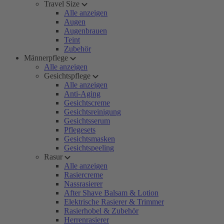
Travel Size
Alle anzeigen
Augen
Augenbrauen
Teint
Zubehör
Männerpflege
Alle anzeigen
Gesichtspflege
Alle anzeigen
Anti-Aging
Gesichtscreme
Gesichtsreinigung
Gesichtsserum
Pflegesets
Gesichtsmasken
Gesichtspeeling
Rasur
Alle anzeigen
Rasiercreme
Nassrasierer
After Shave Balsam & Lotion
Elektrische Rasierer & Trimmer
Rasierhobel & Zubehör
Herrenrasierer