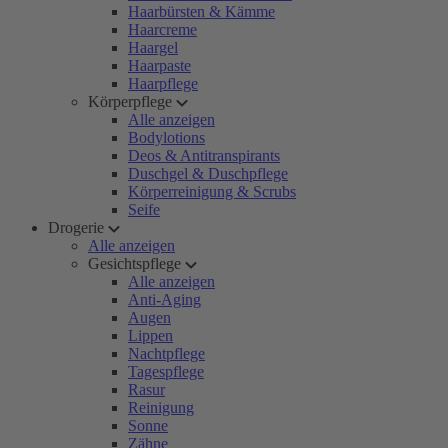
Haarbürsten & Kämme
Haarcreme
Haargel
Haarpaste
Haarpflege
Körperpflege
Alle anzeigen
Bodylotions
Deos & Antitranspirants
Duschgel & Duschpflege
Körperreinigung & Scrubs
Seife
Drogerie
Alle anzeigen
Gesichtspflege
Alle anzeigen
Anti-Aging
Augen
Lippen
Nachtpflege
Tagespflege
Rasur
Reinigung
Sonne
Zähne