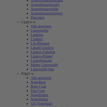
Augenbrauenpomade
Augenbrauenpuder
Augenbrauenstifte
Augenbrauenscheren
Pinzetten
Lippen
Alle anzeigen
Lippenstifte
Lipgloss
Lipliner
Lip-Plumper
Liquid Lipstick
Lippen Zubehör
Lippen-Primer
Lippenbalsam
Matter Lippenstift
Lippenstift-Sets
Nägel
Alle anzeigen
Nagellack
Base Coat
Top Coat
Nagelhärter
Nagelfeilen
Gel Nagellack