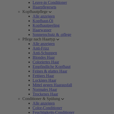
Leave-in Conditioner
Haarpflegesets
Kopfhautpflege
Alle anzeigen
Kopfhaut-Öl
Kopfhautpeeling
Haarwasser
Sonnenschutz & -pflege
Pflege nach Haartyp
Alle anzeigen
Anti-Frizz
Anti-Schuppen
Blondes Haar
Coloriertes Haar
Empfindliche Kopfhaut
Feines & glattes Haar
Fettiges Haar
Lockiges Haar
Mittel gegen Haarausfall
Normales Haar
Trockenes Haar
Conditioner & Spülung
Alle anzeigen
Color-Conditioner
Feuchtigkeits-Conditioner