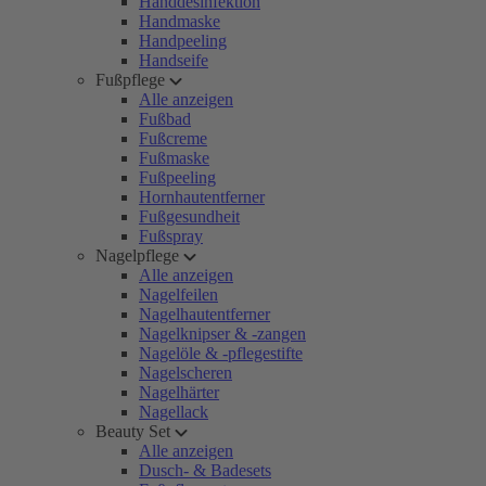
Handdesinfektion
Handmaske
Handpeeling
Handseife
Fußpflege
Alle anzeigen
Fußbad
Fußcreme
Fußmaske
Fußpeeling
Hornhautentferner
Fußgesundheit
Fußspray
Nagelpflege
Alle anzeigen
Nagelfeilen
Nagelhautentferner
Nagelknipser & -zangen
Nagelöle & -pflegestifte
Nagelscheren
Nagelhärter
Nagellack
Beauty Set
Alle anzeigen
Dusch- & Badesets