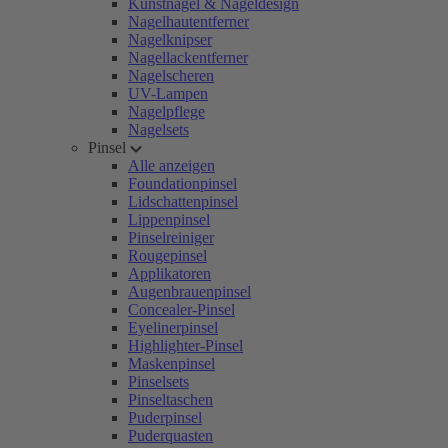
Kunstnägel & Nageldesign
Nagelhautentferner
Nagelknipser
Nagellackentferner
Nagelscheren
UV-Lampen
Nagelpflege
Nagelsets
Pinsel
Alle anzeigen
Foundationpinsel
Lidschattenpinsel
Lippenpinsel
Pinselreiniger
Rougepinsel
Applikatoren
Augenbrauenpinsel
Concealer-Pinsel
Eyelinerpinsel
Highlighter-Pinsel
Maskenpinsel
Pinselsets
Pinseltaschen
Puderpinsel
Puderquasten