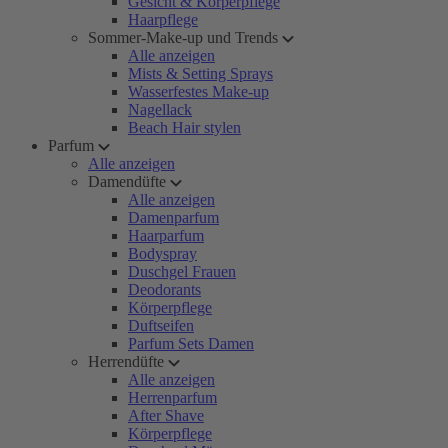
Gesicht & Körperpflege
Haarpflege
Sommer-Make-up und Trends
Alle anzeigen
Mists & Setting Sprays
Wasserfestes Make-up
Nagellack
Beach Hair stylen
Parfum
Alle anzeigen
Damendüfte
Alle anzeigen
Damenparfum
Haarparfum
Bodyspray
Duschgel Frauen
Deodorants
Körperpflege
Duftseifen
Parfum Sets Damen
Herrendüfte
Alle anzeigen
Herrenparfum
After Shave
Körperpflege