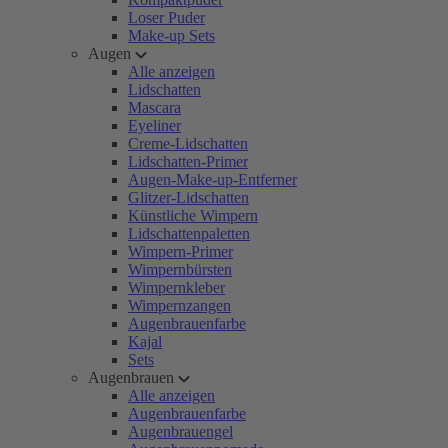
Loser Puder
Make-up Sets
Augen
Alle anzeigen
Lidschatten
Mascara
Eyeliner
Creme-Lidschatten
Lidschatten-Primer
Augen-Make-up-Entferner
Glitzer-Lidschatten
Künstliche Wimpern
Lidschattenpaletten
Wimpern-Primer
Wimpernbürsten
Wimpernkleber
Wimpernzangen
Augenbrauenfarbe
Kajal
Sets
Augenbrauen
Alle anzeigen
Augenbrauenfarbe
Augenbrauengel