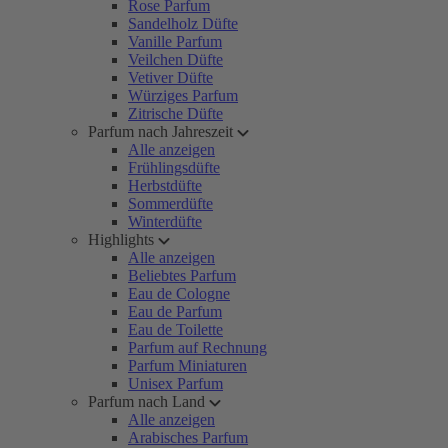
Rose Parfum
Sandelholz Düfte
Vanille Parfum
Veilchen Düfte
Vetiver Düfte
Würziges Parfum
Zitrische Düfte
Parfum nach Jahreszeit
Alle anzeigen
Frühlingsdüfte
Herbstdüfte
Sommerdüfte
Winterdüfte
Highlights
Alle anzeigen
Beliebtes Parfum
Eau de Cologne
Eau de Parfum
Eau de Toilette
Parfum auf Rechnung
Parfum Miniaturen
Unisex Parfum
Parfum nach Land
Alle anzeigen
Arabisches Parfum