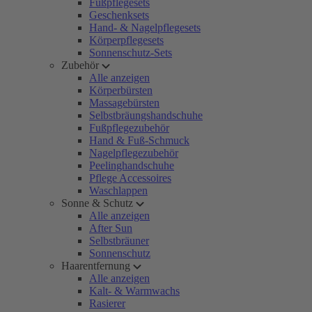
Fußpflegesets
Geschenksets
Hand- & Nagelpflegesets
Körperpflegesets
Sonnenschutz-Sets
Zubehör
Alle anzeigen
Körperbürsten
Massagebürsten
Selbstbräungshandschuhe
Fußpflegezubehör
Hand & Fuß-Schmuck
Nagelpflegezubehör
Peelinghandschuhe
Pflege Accessoires
Waschlappen
Sonne & Schutz
Alle anzeigen
After Sun
Selbstbräuner
Sonnenschutz
Haarentfernung
Alle anzeigen
Kalt- & Warmwachs
Rasierer