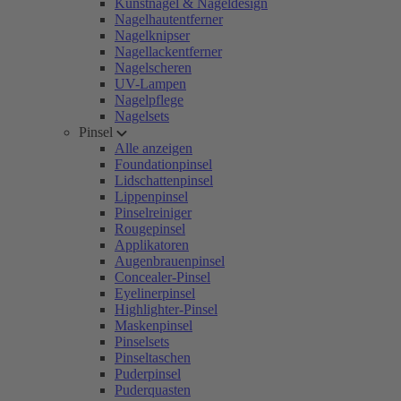
Kunstnägel & Nageldesign
Nagelhautentferner
Nagelknipser
Nagellackentferner
Nagelscheren
UV-Lampen
Nagelpflege
Nagelsets
Pinsel
Alle anzeigen
Foundationpinsel
Lidschattenpinsel
Lippenpinsel
Pinselreiniger
Rougepinsel
Applikatoren
Augenbrauenpinsel
Concealer-Pinsel
Eyelinerpinsel
Highlighter-Pinsel
Maskenpinsel
Pinselsets
Pinseltaschen
Puderpinsel
Puderquasten