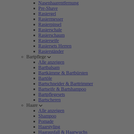
Nasenhaarentfernung
Pre-Shave
Rasiergel
Rasiermesser
Rasierpinsel
Rasierschale
Rasierschaum
Rasierseife
Rasiersets Herren
Rasierständer
Bartpflege
Alle anzeigen
Bartbalsam
Bartkämme & Bartbürsten
Bartöle
Bartschneider & Barttrimmer
Bartseife & Bartshampoo
Bartpflegesets
Bartscheren
Haare
Alle anzeigen
Shampoo
Pomade
Haarstyling
Haarausfall & Haarwuchs