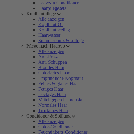
Leave-in Conditioner
Haarpflegesets
Kopfhautpflege
Alle anzeigen
Kopfhaut-Öl
Kopfhautpeeling
Haarwasser
Sonnenschutz & -pflege
Pflege nach Haartyp
Alle anzeigen
Anti-Frizz
Anti-Schuppen
Blondes Haar
Coloriertes Haar
Empfindliche Kopfhaut
Feines & glattes Haar
Fettiges Haar
Lockiges Haar
Mittel gegen Haarausfall
Normales Haar
Trockenes Haar
Conditioner & Spülung
Alle anzeigen
Color-Conditioner
Feuchtigkeits-Conditioner