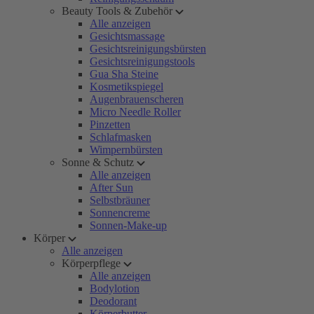
Beauty Tools & Zubehör
Alle anzeigen
Gesichtsmassage
Gesichtsreinigungsbürsten
Gesichtsreinigungstools
Gua Sha Steine
Kosmetikspiegel
Augenbrauenscheren
Micro Needle Roller
Pinzetten
Schlafmasken
Wimpernbürsten
Sonne & Schutz
Alle anzeigen
After Sun
Selbstbräuner
Sonnencreme
Sonnen-Make-up
Körper
Alle anzeigen
Körperpflege
Alle anzeigen
Bodylotion
Deodorant
Körperbutter