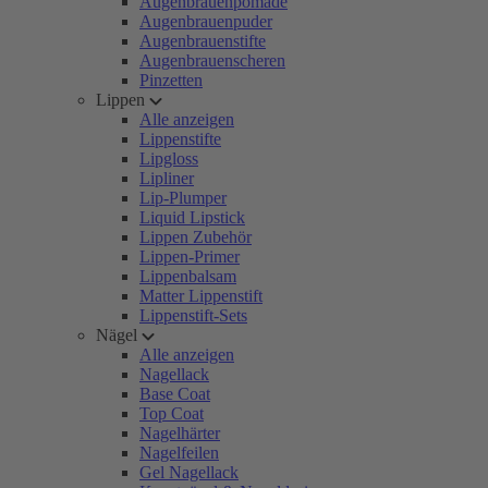
Augenbrauenpomade
Augenbrauenpuder
Augenbrauenstifte
Augenbrauenscheren
Pinzetten
Lippen
Alle anzeigen
Lippenstifte
Lipgloss
Lipliner
Lip-Plumper
Liquid Lipstick
Lippen Zubehör
Lippen-Primer
Lippenbalsam
Matter Lippenstift
Lippenstift-Sets
Nägel
Alle anzeigen
Nagellack
Base Coat
Top Coat
Nagelhärter
Nagelfeilen
Gel Nagellack