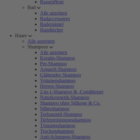
Rasurpflege
Bad
Alle anzeigen
Badaccessoires
Bademäntel
Handtücher
Haare
Alle anzeigen
Shampoos
Alle anzeigen
Keratin-Shampoo
Pre-Shampoo
Arganöl-Shampoo
Glättendes Shampoo
Volumenshampoo
Herren-Shampoo
2-in-1-Shampoo & -Conditioner
Naturkosmetik-Shampoo
Shampoo ohne Silikone & Co.
Silbershampoo
Teebaumöl-Shampoo
Tiefenreinigungsshampoo
Tönungsshampoo
Trockenshampoo
Anti-Schuppen-Shampoo