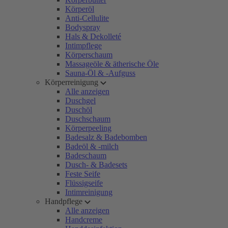
Körperöl
Anti-Cellulite
Bodyspray
Hals & Dekolleté
Intimpflege
Körperschaum
Massageöle & ätherische Öle
Sauna-Öl & -Aufguss
Körperreinigung
Alle anzeigen
Duschgel
Duschöl
Duschschaum
Körperpeeling
Badesalz & Badebomben
Badeöl & -milch
Badeschaum
Dusch- & Badesets
Feste Seife
Flüssigseife
Intimreinigung
Handpflege
Alle anzeigen
Handcreme