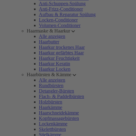
Anti-Schuppen-Spülung
Anti-Frizz-Conditioner
Aufbau & Reparatur Spülung
Locken-Conditioner
Volumen-Conditioner
Haarmaske & Haarkur
Alle anzeigen
Haarbutter
Haarkur trockenes Haar
Haarkur gefärbtes Haar
Haarkur Feuchtigkeit
Haarkur Keratin
Haarkur Locken
Haarbürsten & Kämme
Alle anzeigen
Rundbürsten
Detangler-Bürsten
Flach- & Paddelbürsten
Holzbürsten
Haarkämme
Haarschneidekämme
Kopfmassagebürsten
Lockenkämme
Skelettbürsten
Stielkämme