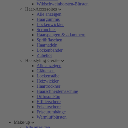
Wildschweinborsten-Bürsten
Haar-Accessoires
Alle anzeigen
Haargummis
Lockenwickler
Scrunchies
Haarspangen & -klammern
Sprühflaschen
Haarnadeln
Lockenbänder
Zubehör
Haarstyling-Geräte
Alle anzeigen
Glätteisen
Lockenstäbe
Heizwickler
Haartrockner
Haarschneidemaschine
Diffusor-Fön
Effilierschere
Friseurschere
Friseurumhänge
Warmluftbürsten
Make-up
Alle anzeigen