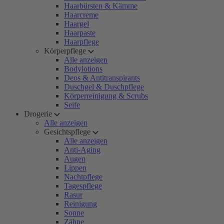
Haarbürsten & Kämme
Haarcreme
Haargel
Haarpaste
Haarpflege
Körperpflege
Alle anzeigen
Bodylotions
Deos & Antitranspirants
Duschgel & Duschpflege
Körperreinigung & Scrubs
Seife
Drogerie
Alle anzeigen
Gesichtspflege
Alle anzeigen
Anti-Aging
Augen
Lippen
Nachtpflege
Tagespflege
Rasur
Reinigung
Sonne
Zähne