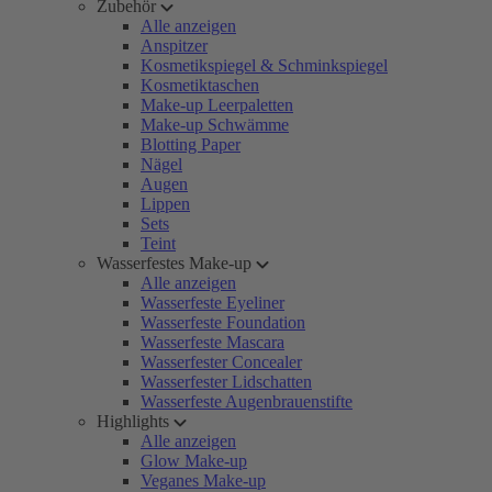
Zubehör
Alle anzeigen
Anspitzer
Kosmetikspiegel & Schminkspiegel
Kosmetiktaschen
Make-up Leerpaletten
Make-up Schwämme
Blotting Paper
Nägel
Augen
Lippen
Sets
Teint
Wasserfestes Make-up
Alle anzeigen
Wasserfeste Eyeliner
Wasserfeste Foundation
Wasserfeste Mascara
Wasserfester Concealer
Wasserfester Lidschatten
Wasserfeste Augenbrauenstifte
Highlights
Alle anzeigen
Glow Make-up
Veganes Make-up