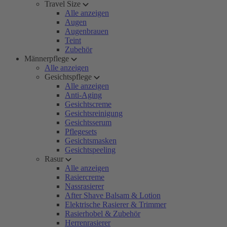
Travel Size
Alle anzeigen
Augen
Augenbrauen
Teint
Zubehör
Männerpflege
Alle anzeigen
Gesichtspflege
Alle anzeigen
Anti-Aging
Gesichtscreme
Gesichtsreinigung
Gesichtsserum
Pflegesets
Gesichtsmasken
Gesichtspeeling
Rasur
Alle anzeigen
Rasiercreme
Nassrasierer
After Shave Balsam & Lotion
Elektrische Rasierer & Trimmer
Rasierhobel & Zubehör
Herrenrasierer