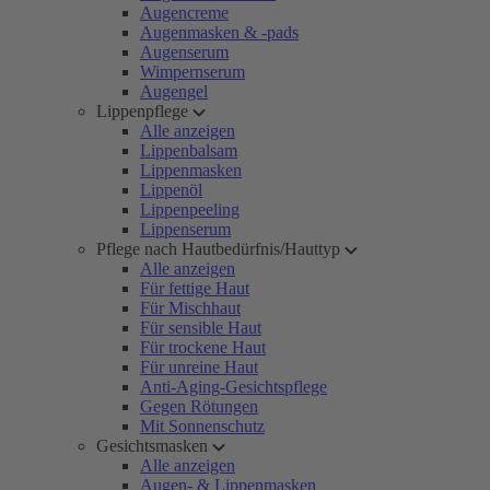
Augencreme
Augenmasken & -pads
Augenserum
Wimpernserum
Augengel
Lippenpflege
Alle anzeigen
Lippenbalsam
Lippenmasken
Lippenöl
Lippenpeeling
Lippenserum
Pflege nach Hautbedürfnis/Hauttyp
Alle anzeigen
Für fettige Haut
Für Mischhaut
Für sensible Haut
Für trockene Haut
Für unreine Haut
Anti-Aging-Gesichtspflege
Gegen Rötungen
Mit Sonnenschutz
Gesichtsmasken
Alle anzeigen
Augen- & Lippenmasken