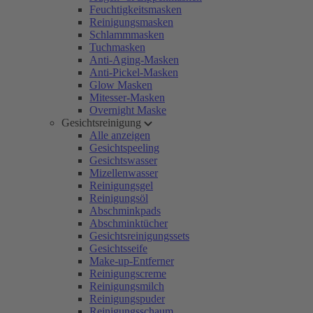
Feuchtigkeitsmasken
Reinigungsmasken
Schlammmasken
Tuchmasken
Anti-Aging-Masken
Anti-Pickel-Masken
Glow Masken
Mitesser-Masken
Overnight Maske
Gesichtsreinigung
Alle anzeigen
Gesichtspeeling
Gesichtswasser
Mizellenwasser
Reinigungsgel
Reinigungsöl
Abschminkpads
Abschminktücher
Gesichtsreinigungssets
Gesichtsseife
Make-up-Entferner
Reinigungscreme
Reinigungsmilch
Reinigungspuder
Reinigungsschaum