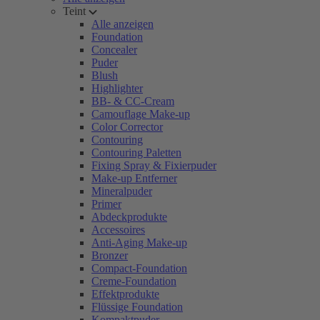
Teint
Alle anzeigen
Foundation
Concealer
Puder
Blush
Highlighter
BB- & CC-Cream
Camouflage Make-up
Color Corrector
Contouring
Contouring Paletten
Fixing Spray & Fixierpuder
Make-up Entferner
Mineralpuder
Primer
Abdeckprodukte
Accessoires
Anti-Aging Make-up
Bronzer
Compact-Foundation
Creme-Foundation
Effektprodukte
Flüssige Foundation
Kompaktpuder