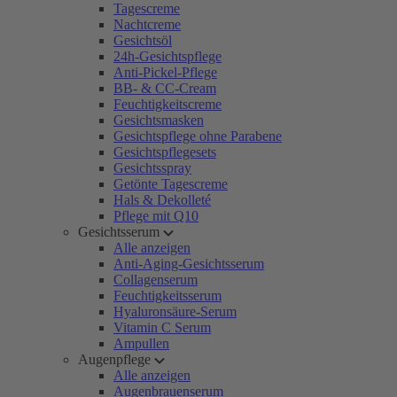
Tagescreme
Nachtcreme
Gesichtsöl
24h-Gesichtspflege
Anti-Pickel-Pflege
BB- & CC-Cream
Feuchtigkeitscreme
Gesichtsmasken
Gesichtspflege ohne Parabene
Gesichtspflegesets
Gesichtsspray
Getönte Tagescreme
Hals & Dekolleté
Pflege mit Q10
Gesichtsserum
Alle anzeigen
Anti-Aging-Gesichtsserum
Collagenserum
Feuchtigkeitsserum
Hyaluronsäure-Serum
Vitamin C Serum
Ampullen
Augenpflege
Alle anzeigen
Augenbrauenserum