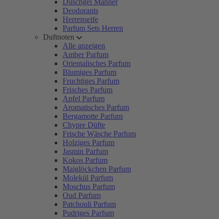
Duschgel Männer
Deodorants
Herrenseife
Parfum Sets Herren
Duftnoten
Alle anzeigen
Amber Parfum
Orientalisches Parfum
Blumiges Parfum
Fruchtiges Parfum
Frisches Parfum
Apfel Parfum
Aromatisches Parfum
Bergamotte Parfum
Chypre Düfte
Frische Wäsche Parfum
Holziges Parfum
Jasmin Parfum
Kokos Parfum
Maiglöckchen Parfum
Molekül Parfum
Moschus Parfum
Oud Parfum
Patchouli Parfum
Pudriges Parfum