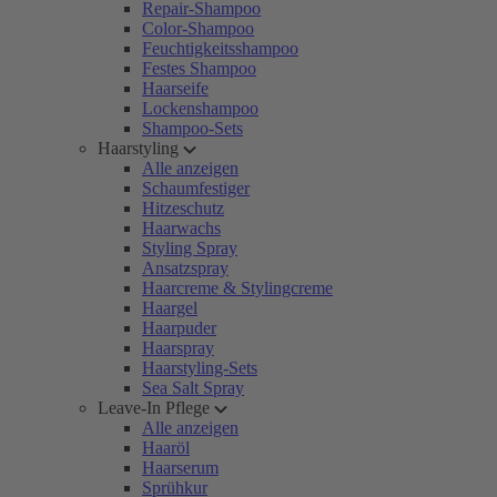
Repair-Shampoo
Color-Shampoo
Feuchtigkeitsshampoo
Festes Shampoo
Haarseife
Lockenshampoo
Shampoo-Sets
Haarstyling
Alle anzeigen
Schaumfestiger
Hitzeschutz
Haarwachs
Styling Spray
Ansatzspray
Haarcreme & Stylingcreme
Haargel
Haarpuder
Haarspray
Haarstyling-Sets
Sea Salt Spray
Leave-In Pflege
Alle anzeigen
Haaröl
Haarserum
Sprühkur