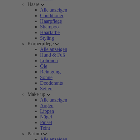
Haare
Alle anzeigen
Conditioner
Haarpflege
Shampoo
Haarfarbe
Styling
Körperpflege
Alle anzeigen
Hand & Fuß
Lotionen
Öle
Reinigung
Sonne
Deodorants
Seifen
Make-up
Alle anzeigen
Augen
Lippen
Nägel
Pinsel
Teint
Parfum
Alle anzeigen