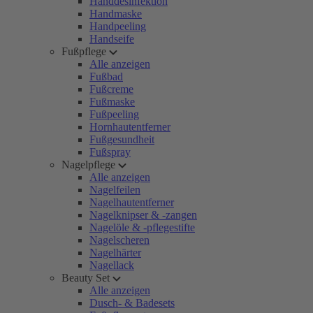
Handdesinfektion
Handmaske
Handpeeling
Handseife
Fußpflege
Alle anzeigen
Fußbad
Fußcreme
Fußmaske
Fußpeeling
Hornhautentferner
Fußgesundheit
Fußspray
Nagelpflege
Alle anzeigen
Nagelfeilen
Nagelhautentferner
Nagelknipser & -zangen
Nagelöle & -pflegestifte
Nagelscheren
Nagelhärter
Nagellack
Beauty Set
Alle anzeigen
Dusch- & Badesets