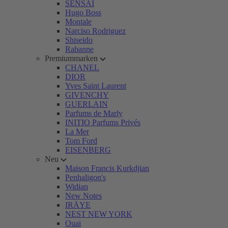
SENSAI
Hugo Boss
Montale
Narciso Rodriguez
Shiseido
Rabanne
Premiummarken
CHANEL
DIOR
Yves Saint Laurent
GIVENCHY
GUERLAIN
Parfums de Marly
INITIO Parfums Privés
La Mer
Tom Ford
EISENBERG
Neu
Maison Francis Kurkdjian
Penhaligon's
Widian
New Notes
IRÄYE
NEST NEW YORK
Ouai