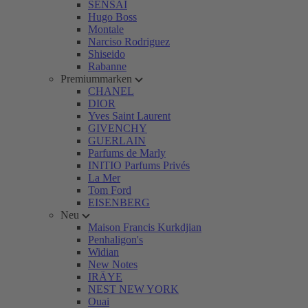
SENSAI
Hugo Boss
Montale
Narciso Rodriguez
Shiseido
Rabanne
Premiummarken
CHANEL
DIOR
Yves Saint Laurent
GIVENCHY
GUERLAIN
Parfums de Marly
INITIO Parfums Privés
La Mer
Tom Ford
EISENBERG
Neu
Maison Francis Kurkdjian
Penhaligon's
Widian
New Notes
IRÄYE
NEST NEW YORK
Ouai