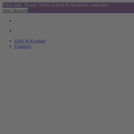
Flash Sale: Beauty Deals sichern & Bestseller entdecken
Jetzt shoppen
Hilfe & Kontakt
Englisch