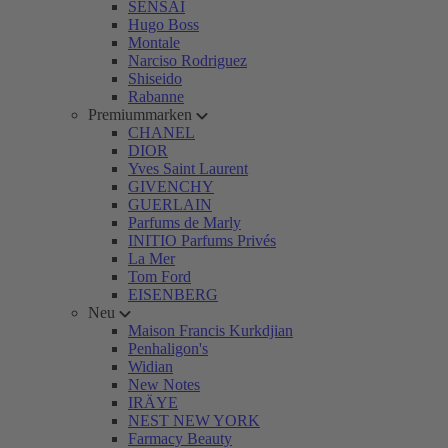
SENSAI
Hugo Boss
Montale
Narciso Rodriguez
Shiseido
Rabanne
Premiummarken
CHANEL
DIOR
Yves Saint Laurent
GIVENCHY
GUERLAIN
Parfums de Marly
INITIO Parfums Privés
La Mer
Tom Ford
EISENBERG
Neu
Maison Francis Kurkdjian
Penhaligon's
Widian
New Notes
IRÄYE
NEST NEW YORK
Farmacy Beauty