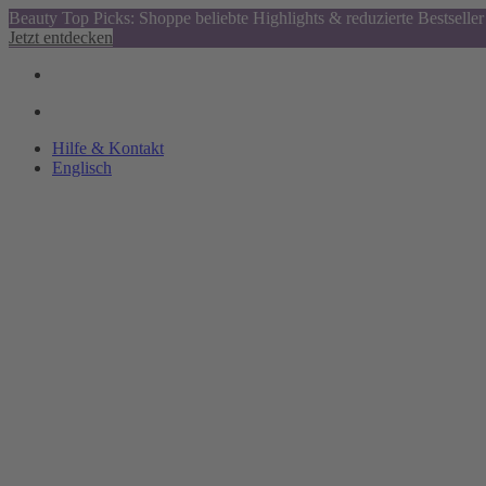
Beauty Top Picks: Shoppe beliebte Highlights & reduzierte Bestseller
Jetzt entdecken
Hilfe & Kontakt
Englisch