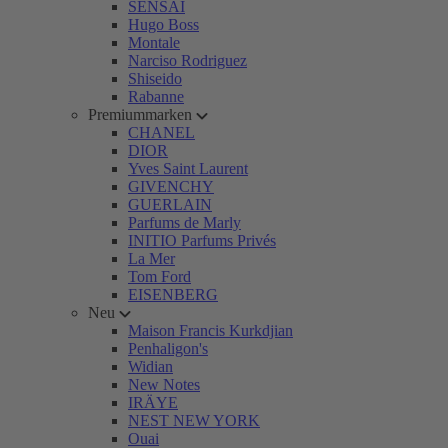
SENSAI
Hugo Boss
Montale
Narciso Rodriguez
Shiseido
Rabanne
Premiummarken
CHANEL
DIOR
Yves Saint Laurent
GIVENCHY
GUERLAIN
Parfums de Marly
INITIO Parfums Privés
La Mer
Tom Ford
EISENBERG
Neu
Maison Francis Kurkdjian
Penhaligon's
Widian
New Notes
IRÄYE
NEST NEW YORK
Ouai