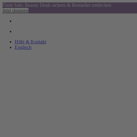
Flash Sale: Beauty Deals sichern & Bestseller entdecken
Jetzt shoppen
Hilfe & Kontakt
Englisch