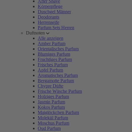
After Shave
Körperpflege
Duschgel Männer
Deodorants
Herrenseife
Parfum Sets Herren
Duftnoten
Alle anzeigen
Amber Parfum
Orientalisches Parfum
Blumiges Parfum
Fruchtiges Parfum
Frisches Parfum
Apfel Parfum
Aromatisches Parfum
Bergamotte Parfum
Chypre Düfte
Frische Wäsche Parfum
Holziges Parfum
Jasmin Parfum
Kokos Parfum
Maiglöckchen Parfum
Molekül Parfum
Moschus Parfum
Oud Parfum