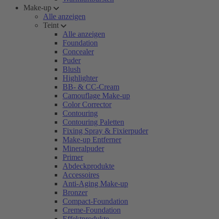
Make-up
Alle anzeigen
Teint
Alle anzeigen
Foundation
Concealer
Puder
Blush
Highlighter
BB- & CC-Cream
Camouflage Make-up
Color Corrector
Contouring
Contouring Paletten
Fixing Spray & Fixierpuder
Make-up Entferner
Mineralpuder
Primer
Abdeckprodukte
Accessoires
Anti-Aging Make-up
Bronzer
Compact-Foundation
Creme-Foundation
Effektprodukte