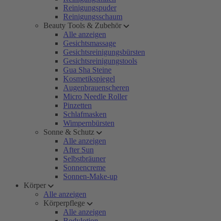
Reinigungspuder
Reinigungsschaum
Beauty Tools & Zubehör
Alle anzeigen
Gesichtsmassage
Gesichtsreinigungsbürsten
Gesichtsreinigungstools
Gua Sha Steine
Kosmetikspiegel
Augenbrauenscheren
Micro Needle Roller
Pinzetten
Schlafmasken
Wimpernbürsten
Sonne & Schutz
Alle anzeigen
After Sun
Selbstbräuner
Sonnencreme
Sonnen-Make-up
Körper
Alle anzeigen
Körperpflege
Alle anzeigen
Bodylotion