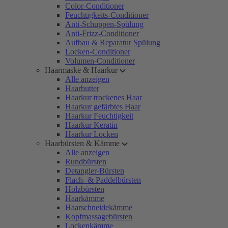
Color-Conditioner
Feuchtigkeits-Conditioner
Anti-Schuppen-Spülung
Anti-Frizz-Conditioner
Aufbau & Reparatur Spülung
Locken-Conditioner
Volumen-Conditioner
Haarmaske & Haarkur
Alle anzeigen
Haarbutter
Haarkur trockenes Haar
Haarkur gefärbtes Haar
Haarkur Feuchtigkeit
Haarkur Keratin
Haarkur Locken
Haarbürsten & Kämme
Alle anzeigen
Rundbürsten
Detangler-Bürsten
Flach- & Paddelbürsten
Holzbürsten
Haarkämme
Haarschneidekämme
Kopfmassagebürsten
Lockenkämme