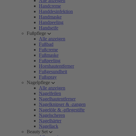
Alle anzeigen
Handcreme
Handdesinfektion
Handmaske
Handpeeling
Handseife
Fußpflege
Alle anzeigen
Fußbad
Fußcreme
Fußmaske
Fußpeeling
Hornhautentferner
Fußgesundheit
Fußspray
Nagelpflege
Alle anzeigen
Nagelfeilen
Nagelhautentferner
Nagelknipser & -zangen
Nagelöle & -pflegestifte
Nagelscheren
Nagelhärter
Nagellack
Beauty Set