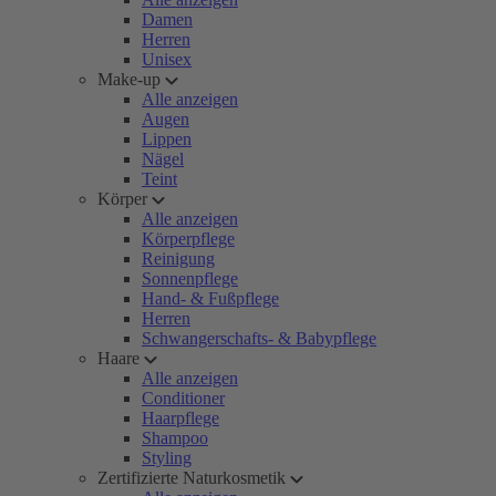
Damen
Herren
Unisex
Make-up
Alle anzeigen
Augen
Lippen
Nägel
Teint
Körper
Alle anzeigen
Körperpflege
Reinigung
Sonnenpflege
Hand- & Fußpflege
Herren
Schwangerschafts- & Babypflege
Haare
Alle anzeigen
Conditioner
Haarpflege
Shampoo
Styling
Zertifizierte Naturkosmetik