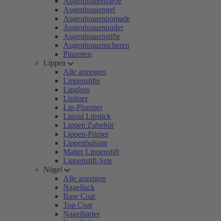
Augenbrauenfarbe
Augenbrauengel
Augenbrauenpomade
Augenbrauenpuder
Augenbrauenstifte
Augenbrauenscheren
Pinzetten
Lippen
Alle anzeigen
Lippenstifte
Lipgloss
Lipliner
Lip-Plumper
Liquid Lipstick
Lippen Zubehör
Lippen-Primer
Lippenbalsam
Matter Lippenstift
Lippenstift-Sets
Nägel
Alle anzeigen
Nagellack
Base Coat
Top Coat
Nagelhärter