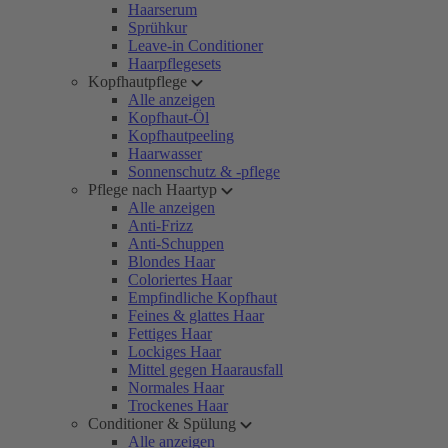
Haarserum
Sprühkur
Leave-in Conditioner
Haarpflegesets
Kopfhautpflege
Alle anzeigen
Kopfhaut-Öl
Kopfhautpeeling
Haarwasser
Sonnenschutz & -pflege
Pflege nach Haartyp
Alle anzeigen
Anti-Frizz
Anti-Schuppen
Blondes Haar
Coloriertes Haar
Empfindliche Kopfhaut
Feines & glattes Haar
Fettiges Haar
Lockiges Haar
Mittel gegen Haarausfall
Normales Haar
Trockenes Haar
Conditioner & Spülung
Alle anzeigen