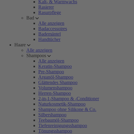
Kalt- & Warmwachs
Rasierer
Rasurpflege
Bad
Alle anzeigen
Badaccessoires
Bademäntel
Handtücher
Haare
Alle anzeigen
Shampoos
Alle anzeigen
Keratin-Shampoo
Pre-Shampoo
Arganöl-Shampoo
Glättendes Shampoo
Volumenshampoo
Herren-Shampoo
2-in-1-Shampoo & -Conditioner
Naturkosmetik-Shampoo
Shampoo ohne Silikone & Co.
Silbershampoo
Teebaumöl-Shampoo
Tiefenreinigungsshampoo
Tönungsshampoo