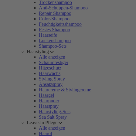
Trockenshampoo
Anti-Schuppen-Shampoo
Repair-Shampoo
Color-Shampoo
Feuchtigkeitsshampoo
Festes Shampoo
Haarseife
Lockenshampoo
Shampoo-Sets
Haarstyling
Alle anzeigen
Schaumfestiger
Hitzeschutz
Haarwachs
Styling Spray
Ansatzspray
Haarcreme & Stylingcreme
Haargel
Haarpuder
Haarspray
Haarstyling-Sets
Sea Salt Spray
Leave-In Pflege
Alle anzeigen
Haaröl