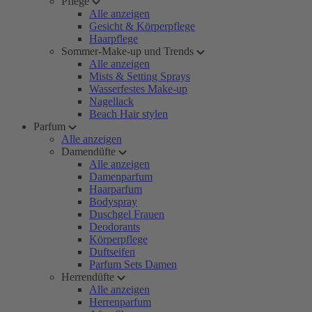
Pflege
Alle anzeigen
Gesicht & Körperpflege
Haarpflege
Sommer-Make-up und Trends
Alle anzeigen
Mists & Setting Sprays
Wasserfestes Make-up
Nagellack
Beach Hair stylen
Parfum
Alle anzeigen
Damendüfte
Alle anzeigen
Damenparfum
Haarparfum
Bodyspray
Duschgel Frauen
Deodorants
Körperpflege
Duftseifen
Parfum Sets Damen
Herrendüfte
Alle anzeigen
Herrenparfum