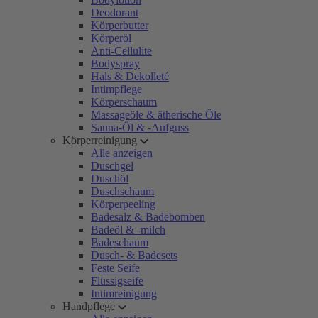
Deodorant
Körperbutter
Körperöl
Anti-Cellulite
Bodyspray
Hals & Dekolleté
Intimpflege
Körperschaum
Massageöle & ätherische Öle
Sauna-Öl & -Aufguss
Körperreinigung
Alle anzeigen
Duschgel
Duschöl
Duschschaum
Körperpeeling
Badesalz & Badebomben
Badeöl & -milch
Badeschaum
Dusch- & Badesets
Feste Seife
Flüssigseife
Intimreinigung
Handpflege