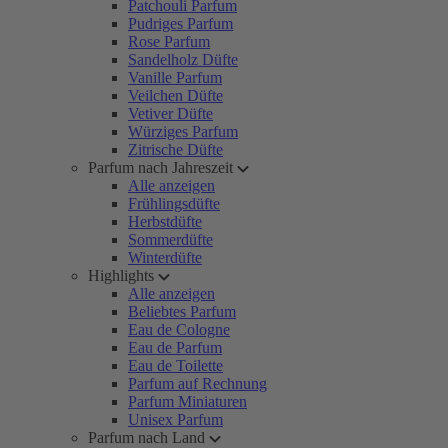
Patchouli Parfum
Pudriges Parfum
Rose Parfum
Sandelholz Düfte
Vanille Parfum
Veilchen Düfte
Vetiver Düfte
Würziges Parfum
Zitrische Düfte
Parfum nach Jahreszeit
Alle anzeigen
Frühlingsdüfte
Herbstdüfte
Sommerdüfte
Winterdüfte
Highlights
Alle anzeigen
Beliebtes Parfum
Eau de Cologne
Eau de Parfum
Eau de Toilette
Parfum auf Rechnung
Parfum Miniaturen
Unisex Parfum
Parfum nach Land