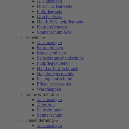
Alle anzeigen
Dusch- & Badesets
Fußpflegesets
Geschenksets
Hand- & Nagelpflegesets
Körperpflegesets
Sonnenschutz-Sets
Zubehör
Alle anzeigen
Körperbürsten
Massagebürsten
Selbstbräungshandschuhe
Fußpflegezubehör
Hand & Fuß-Schmuck
Nagelpflegezubehör
Peelinghandschuhe
Pflege Accessoires
Waschlappen
Sonne & Schutz
Alle anzeigen
After Sun
Selbstbräuner
Sonnenschutz
Haarentfernung
Alle anzeigen