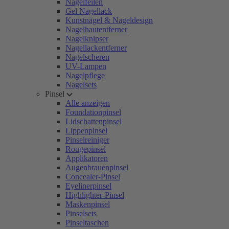
Nagelfeilen
Gel Nagellack
Kunstnägel & Nageldesign
Nagelhautentferner
Nagelknipser
Nagellackentferner
Nagelscheren
UV-Lampen
Nagelpflege
Nagelsets
Pinsel
Alle anzeigen
Foundationpinsel
Lidschattenpinsel
Lippenpinsel
Pinselreiniger
Rougepinsel
Applikatoren
Augenbrauenpinsel
Concealer-Pinsel
Eyelinerpinsel
Highlighter-Pinsel
Maskenpinsel
Pinselsets
Pinseltaschen