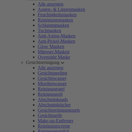
Alle anzeigen
Augen- & Lippenmasken
Feuchtigkeitsmasken
Reinigungsmasken
Schlammmasken
Tuchmasken
Anti-Aging-Masken
Anti-Pickel-Masken
Glow Masken
Mitesser-Masken
Overnight Maske
Gesichtsreinigung
Alle anzeigen
Gesichtspeeling
Gesichtswasser
Mizellenwasser
Reinigungsgel
Reinigungsöl
Abschminkpads
Abschminktücher
Gesichtsreinigungssets
Gesichtsseife
Make-up-Entferner
Reinigungscreme
Reinigungsmilch