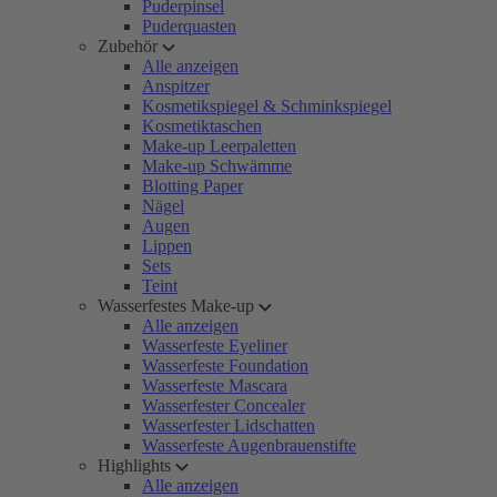
Puderpinsel
Puderquasten
Zubehör
Alle anzeigen
Anspitzer
Kosmetikspiegel & Schminkspiegel
Kosmetiktaschen
Make-up Leerpaletten
Make-up Schwämme
Blotting Paper
Nägel
Augen
Lippen
Sets
Teint
Wasserfestes Make-up
Alle anzeigen
Wasserfeste Eyeliner
Wasserfeste Foundation
Wasserfeste Mascara
Wasserfester Concealer
Wasserfester Lidschatten
Wasserfeste Augenbrauenstifte
Highlights
Alle anzeigen