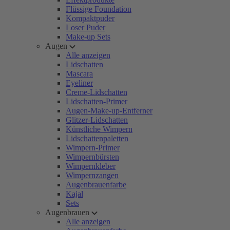
Flüssige Foundation
Kompaktpuder
Loser Puder
Make-up Sets
Augen
Alle anzeigen
Lidschatten
Mascara
Eyeliner
Creme-Lidschatten
Lidschatten-Primer
Augen-Make-up-Entferner
Glitzer-Lidschatten
Künstliche Wimpern
Lidschattenpaletten
Wimpern-Primer
Wimpernbürsten
Wimpernkleber
Wimpernzangen
Augenbrauenfarbe
Kajal
Sets
Augenbrauen
Alle anzeigen