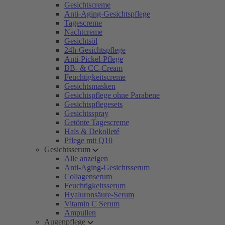
Gesichtscreme
Anti-Aging-Gesichtspflege
Tagescreme
Nachtcreme
Gesichtsöl
24h-Gesichtspflege
Anti-Pickel-Pflege
BB- & CC-Cream
Feuchtigkeitscreme
Gesichtsmasken
Gesichtspflege ohne Parabene
Gesichtspflegesets
Gesichtsspray
Getönte Tagescreme
Hals & Dekolleté
Pflege mit Q10
Gesichtsserum
Alle anzeigen
Anti-Aging-Gesichtsserum
Collagenserum
Feuchtigkeitsserum
Hyaluronsäure-Serum
Vitamin C Serum
Ampullen
Augenpflege