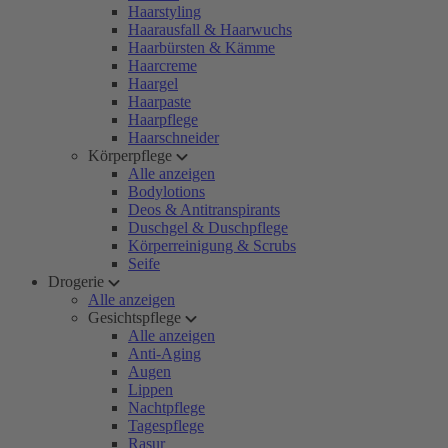
Haarstyling
Haarausfall & Haarwuchs
Haarbürsten & Kämme
Haarcreme
Haargel
Haarpaste
Haarpflege
Haarschneider
Körperpflege
Alle anzeigen
Bodylotions
Deos & Antitranspirants
Duschgel & Duschpflege
Körperreinigung & Scrubs
Seife
Drogerie
Alle anzeigen
Gesichtspflege
Alle anzeigen
Anti-Aging
Augen
Lippen
Nachtpflege
Tagespflege
Rasur