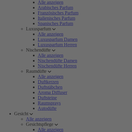
Alle anzeigen
Arabisches Parfum
Französisches Parfum
Italienisches Parfum
Spanisches Parfum
Luxusparfum
Alle anzeigen
Luxusparfum Damen
Luxusparfum Herren
Nischendüfte
Alle anzeigen
Nischendüfte Damen
Nischendüfte Herren
Raumdüfte
Alle anzeigen
Duftkerzen
Duftstäbchen
Aroma Diffuser
Duftsteine
Raumsprays
Autodüfte
Gesicht
Alle anzeigen
Gesichtspflege
Alle anzeigen