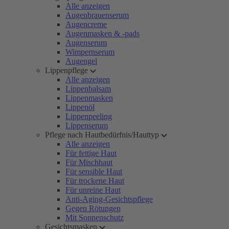
Alle anzeigen
Augenbrauenserum
Augencreme
Augenmasken & -pads
Augenserum
Wimpernserum
Augengel
Lippenpflege
Alle anzeigen
Lippenbalsam
Lippenmasken
Lippenöl
Lippenpeeling
Lippenserum
Pflege nach Hautbedürfnis/Hauttyp
Alle anzeigen
Für fettige Haut
Für Mischhaut
Für sensible Haut
Für trockene Haut
Für unreine Haut
Anti-Aging-Gesichtspflege
Gegen Rötungen
Mit Sonnenschutz
Gesichtsmasken