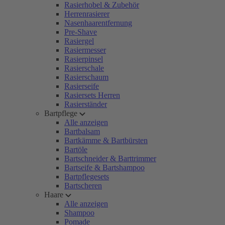
Rasierhobel & Zubehör
Herrenrasierer
Nasenhaarentfernung
Pre-Shave
Rasiergel
Rasiermesser
Rasierpinsel
Rasierschale
Rasierschaum
Rasierseife
Rasiersets Herren
Rasierständer
Bartpflege
Alle anzeigen
Bartbalsam
Bartkämme & Bartbürsten
Bartöle
Bartschneider & Barttrimmer
Bartseife & Bartshampoo
Bartpflegesets
Bartscheren
Haare
Alle anzeigen
Shampoo
Pomade