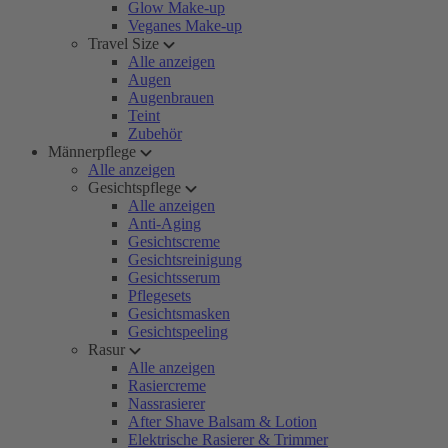
Glow Make-up
Veganes Make-up
Travel Size
Alle anzeigen
Augen
Augenbrauen
Teint
Zubehör
Männerpflege
Alle anzeigen
Gesichtspflege
Alle anzeigen
Anti-Aging
Gesichtscreme
Gesichtsreinigung
Gesichtsserum
Pflegesets
Gesichtsmasken
Gesichtspeeling
Rasur
Alle anzeigen
Rasiercreme
Nassrasierer
After Shave Balsam & Lotion
Elektrische Rasierer & Trimmer