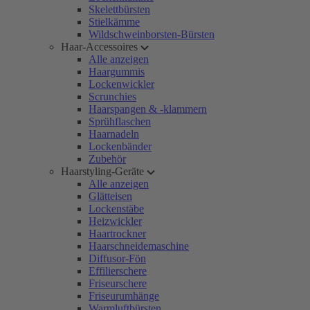
Skelettbürsten
Stielkämme
Wildschweinborsten-Bürsten
Haar-Accessoires
Alle anzeigen
Haargummis
Lockenwickler
Scrunchies
Haarspangen & -klammern
Sprühflaschen
Haarnadeln
Lockenbänder
Zubehör
Haarstyling-Geräte
Alle anzeigen
Glätteisen
Lockenstäbe
Heizwickler
Haartrockner
Haarschneidemaschine
Diffusor-Fön
Effilierschere
Friseurschere
Friseurumhänge
Warmluftbürsten