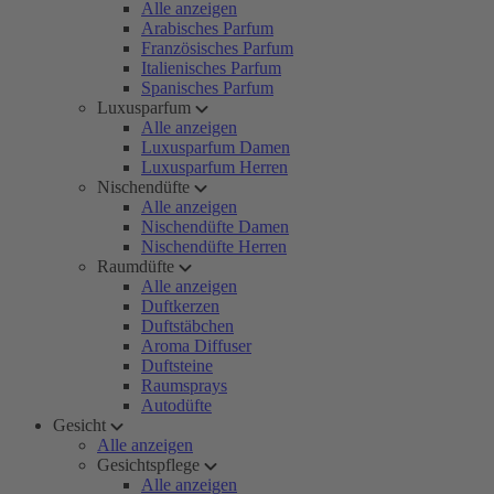
Alle anzeigen
Arabisches Parfum
Französisches Parfum
Italienisches Parfum
Spanisches Parfum
Luxusparfum
Alle anzeigen
Luxusparfum Damen
Luxusparfum Herren
Nischendüfte
Alle anzeigen
Nischendüfte Damen
Nischendüfte Herren
Raumdüfte
Alle anzeigen
Duftkerzen
Duftstäbchen
Aroma Diffuser
Duftsteine
Raumsprays
Autodüfte
Gesicht
Alle anzeigen
Gesichtspflege
Alle anzeigen