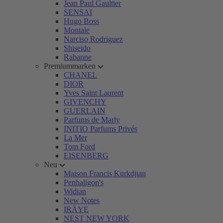
Jean Paul Gaultier
SENSAI
Hugo Boss
Montale
Narciso Rodriguez
Shiseido
Rabanne
Premiummarken
CHANEL
DIOR
Yves Saint Laurent
GIVENCHY
GUERLAIN
Parfums de Marly
INITIO Parfums Privés
La Mer
Tom Ford
EISENBERG
Neu
Maison Francis Kurkdjian
Penhaligon's
Widian
New Notes
IRÄYE
NEST NEW YORK