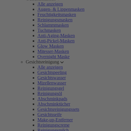
Alle anzeigen
Augen- & Lippenmasken
Feuchtigkeitsmasken
Reinigungsmasken
Schlammmasken
Tuchmasken
Anti-Aging-Masken
Anti-Pickel-Masken
Glow Masken
Mitesser-Masken
Overnight Maske
Gesichtsreinigung
Alle anzeigen
Gesichtspeeling
Gesichtswasser
Mizellenwasser
Reinigungsgel
Reinigungsöl
Abschminkpads
Abschminktücher
Gesichtsreinigungssets
Gesichtsseife
Make-up-Entferner
Reinigungscreme
Reinigungsmilch