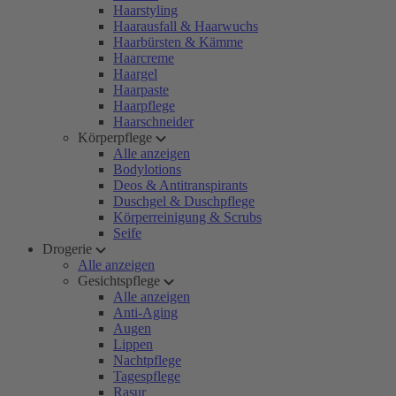
Haarstyling
Haarausfall & Haarwuchs
Haarbürsten & Kämme
Haarcreme
Haargel
Haarpaste
Haarpflege
Haarschneider
Körperpflege
Alle anzeigen
Bodylotions
Deos & Antitranspirants
Duschgel & Duschpflege
Körperreinigung & Scrubs
Seife
Drogerie
Alle anzeigen
Gesichtspflege
Alle anzeigen
Anti-Aging
Augen
Lippen
Nachtpflege
Tagespflege
Rasur