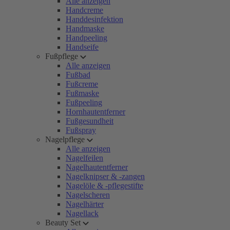
Alle anzeigen
Handcreme
Handdesinfektion
Handmaske
Handpeeling
Handseife
Fußpflege
Alle anzeigen
Fußbad
Fußcreme
Fußmaske
Fußpeeling
Hornhautentferner
Fußgesundheit
Fußspray
Nagelpflege
Alle anzeigen
Nagelfeilen
Nagelhautentferner
Nagelknipser & -zangen
Nagelöle & -pflegestifte
Nagelscheren
Nagelhärter
Nagellack
Beauty Set