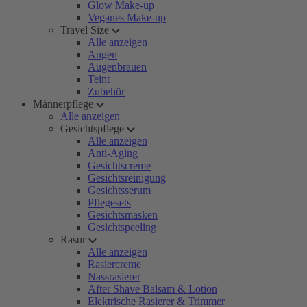
Glow Make-up
Veganes Make-up
Travel Size
Alle anzeigen
Augen
Augenbrauen
Teint
Zubehör
Männerpflege
Alle anzeigen
Gesichtspflege
Alle anzeigen
Anti-Aging
Gesichtscreme
Gesichtsreinigung
Gesichtsserum
Pflegesets
Gesichtsmasken
Gesichtspeeling
Rasur
Alle anzeigen
Rasiercreme
Nassrasierer
After Shave Balsam & Lotion
Elektrische Rasierer & Trimmer