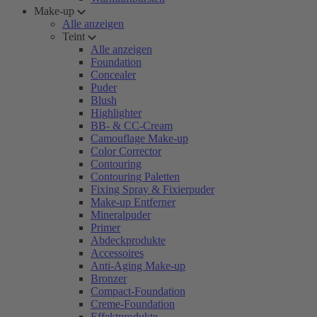
Make-up
Alle anzeigen
Teint
Alle anzeigen
Foundation
Concealer
Puder
Blush
Highlighter
BB- & CC-Cream
Camouflage Make-up
Color Corrector
Contouring
Contouring Paletten
Fixing Spray & Fixierpuder
Make-up Entferner
Mineralpuder
Primer
Abdeckprodukte
Accessoires
Anti-Aging Make-up
Bronzer
Compact-Foundation
Creme-Foundation
Effektprodukte