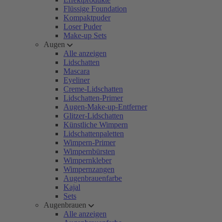
Flüssige Foundation
Kompaktpuder
Loser Puder
Make-up Sets
Augen
Alle anzeigen
Lidschatten
Mascara
Eyeliner
Creme-Lidschatten
Lidschatten-Primer
Augen-Make-up-Entferner
Glitzer-Lidschatten
Künstliche Wimpern
Lidschattenpaletten
Wimpern-Primer
Wimpernbürsten
Wimpernkleber
Wimpernzangen
Augenbrauenfarbe
Kajal
Sets
Augenbrauen
Alle anzeigen