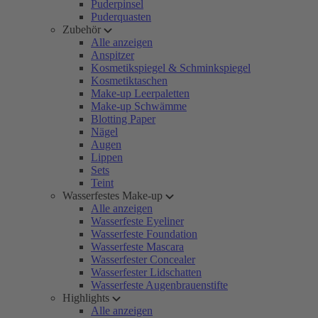
Puderpinsel
Puderquasten
Zubehör
Alle anzeigen
Anspitzer
Kosmetikspiegel & Schminkspiegel
Kosmetiktaschen
Make-up Leerpaletten
Make-up Schwämme
Blotting Paper
Nägel
Augen
Lippen
Sets
Teint
Wasserfestes Make-up
Alle anzeigen
Wasserfeste Eyeliner
Wasserfeste Foundation
Wasserfeste Mascara
Wasserfester Concealer
Wasserfester Lidschatten
Wasserfeste Augenbrauenstifte
Highlights
Alle anzeigen