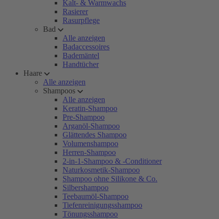
Kalt- & Warmwachs
Rasierer
Rasurpflege
Bad
Alle anzeigen
Badaccessoires
Bademäntel
Handtücher
Haare
Alle anzeigen
Shampoos
Alle anzeigen
Keratin-Shampoo
Pre-Shampoo
Arganöl-Shampoo
Glättendes Shampoo
Volumenshampoo
Herren-Shampoo
2-in-1-Shampoo & -Conditioner
Naturkosmetik-Shampoo
Shampoo ohne Silikone & Co.
Silbershampoo
Teebaumöl-Shampoo
Tiefenreinigungsshampoo
Tönungsshampoo