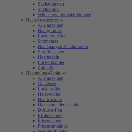
Skelettbürsten
Stielkämme
Wildschweinborsten-Bürsten
Haar-Accessoires
Alle anzeigen
Haargummis
Lockenwickler
Scrunchies
Haarspangen & -klammern
Sprühflaschen
Haarnadeln
Lockenbänder
Zubehör
Haarstyling-Geräte
Alle anzeigen
Glätteisen
Lockenstäbe
Heizwickler
Haartrockner
Haarschneidemaschine
Diffusor-Fön
Effilierschere
Friseurschere
Friseurumhänge
Warmluftbürsten