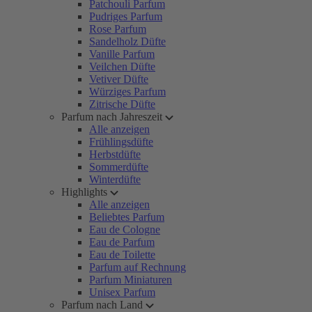
Patchouli Parfum
Pudriges Parfum
Rose Parfum
Sandelholz Düfte
Vanille Parfum
Veilchen Düfte
Vetiver Düfte
Würziges Parfum
Zitrische Düfte
Parfum nach Jahreszeit
Alle anzeigen
Frühlingsdüfte
Herbstdüfte
Sommerdüfte
Winterdüfte
Highlights
Alle anzeigen
Beliebtes Parfum
Eau de Cologne
Eau de Parfum
Eau de Toilette
Parfum auf Rechnung
Parfum Miniaturen
Unisex Parfum
Parfum nach Land