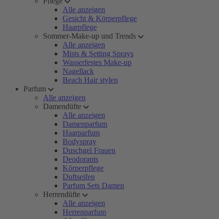
Pflege
Alle anzeigen
Gesicht & Körperpflege
Haarpflege
Sommer-Make-up und Trends
Alle anzeigen
Mists & Setting Sprays
Wasserfestes Make-up
Nagellack
Beach Hair stylen
Parfum
Alle anzeigen
Damendüfte
Alle anzeigen
Damenparfum
Haarparfum
Bodyspray
Duschgel Frauen
Deodorants
Körperpflege
Duftseifen
Parfum Sets Damen
Herrendüfte
Alle anzeigen
Herrenparfum