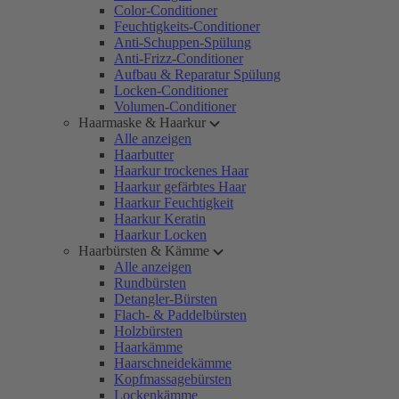
Color-Conditioner
Feuchtigkeits-Conditioner
Anti-Schuppen-Spülung
Anti-Frizz-Conditioner
Aufbau & Reparatur Spülung
Locken-Conditioner
Volumen-Conditioner
Haarmaske & Haarkur
Alle anzeigen
Haarbutter
Haarkur trockenes Haar
Haarkur gefärbtes Haar
Haarkur Feuchtigkeit
Haarkur Keratin
Haarkur Locken
Haarbürsten & Kämme
Alle anzeigen
Rundbürsten
Detangler-Bürsten
Flach- & Paddelbürsten
Holzbürsten
Haarkämme
Haarschneidekämme
Kopfmassagebürsten
Lockenkämme