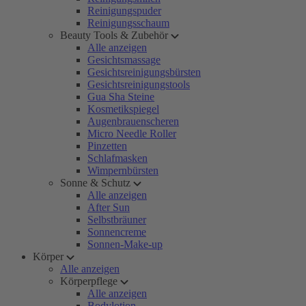
Reinigungspuder
Reinigungsschaum
Beauty Tools & Zubehör
Alle anzeigen
Gesichtsmassage
Gesichtsreinigungsbürsten
Gesichtsreinigungstools
Gua Sha Steine
Kosmetikspiegel
Augenbrauenscheren
Micro Needle Roller
Pinzetten
Schlafmasken
Wimpernbürsten
Sonne & Schutz
Alle anzeigen
After Sun
Selbstbräuner
Sonnencreme
Sonnen-Make-up
Körper
Alle anzeigen
Körperpflege
Alle anzeigen
Bodylotion