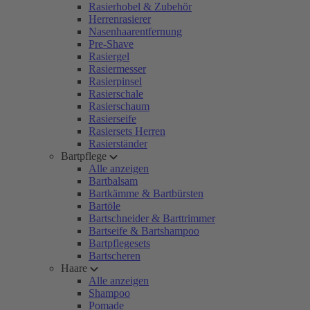
Rasierhobel & Zubehör
Herrenrasierer
Nasenhaarentfernung
Pre-Shave
Rasiergel
Rasiermesser
Rasierpinsel
Rasierschale
Rasierschaum
Rasierseife
Rasiersets Herren
Rasierständer
Bartpflege
Alle anzeigen
Bartbalsam
Bartkämme & Bartbürsten
Bartöle
Bartschneider & Barttrimmer
Bartseife & Bartshampoo
Bartpflegesets
Bartscheren
Haare
Alle anzeigen
Shampoo
Pomade