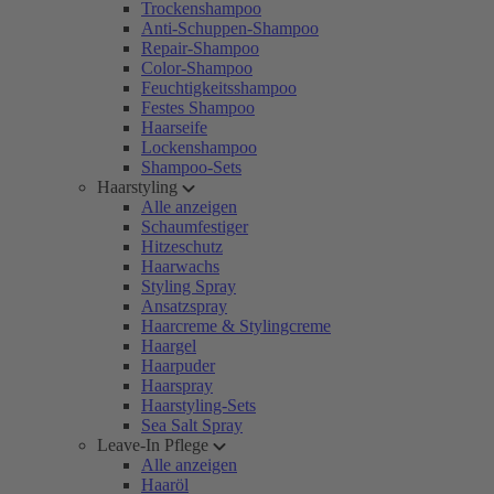
Trockenshampoo
Anti-Schuppen-Shampoo
Repair-Shampoo
Color-Shampoo
Feuchtigkeitsshampoo
Festes Shampoo
Haarseife
Lockenshampoo
Shampoo-Sets
Haarstyling
Alle anzeigen
Schaumfestiger
Hitzeschutz
Haarwachs
Styling Spray
Ansatzspray
Haarcreme & Stylingcreme
Haargel
Haarpuder
Haarspray
Haarstyling-Sets
Sea Salt Spray
Leave-In Pflege
Alle anzeigen
Haaröl