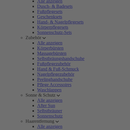
Alle anzeigen
Dusch- & Badesets
Fußpflegesets
Geschenksets
Hand- & Nagelpflegesets
Körperpflegesets
Sonnenschutz-Sets
Zubehör
Alle anzeigen
Körperbürsten
Massagebürsten
Selbstbräungshandschuhe
Fußpflegezubehör
Hand & Fuß-Schmuck
Nagelpflegezubehör
Peelinghandschuhe
Pflege Accessoires
Waschlappen
Sonne & Schutz
Alle anzeigen
After Sun
Selbstbräuner
Sonnenschutz
Haarentfernung
Alle anzeigen