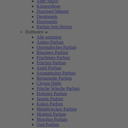
After Shave
Körperpflege
Duschgel Männer
Deodorants
Herrenseife
Parfum Sets Herren
Duftnoten
Alle anzeigen
Amber Parfum
Orientalisches Parfum
Blumiges Parfum
Fruchtiges Parfum
Frisches Parfum
Apfel Parfum
Aromatisches Parfum
Bergamotte Parfum
Chypre Düfte
Frische Wäsche Parfum
Holziges Parfum
Jasmin Parfum
Kokos Parfum
Maiglöckchen Parfum
Molekül Parfum
Moschus Parfum
Oud Parfum