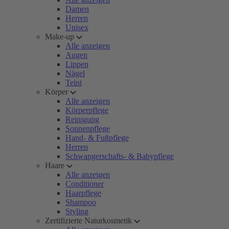
Damen
Herren
Unisex
Make-up
Alle anzeigen
Augen
Lippen
Nägel
Teint
Körper
Alle anzeigen
Körperpflege
Reinigung
Sonnenpflege
Hand- & Fußpflege
Herren
Schwangerschafts- & Babypflege
Haare
Alle anzeigen
Conditioner
Haarpflege
Shampoo
Styling
Zertifizierte Naturkosmetik