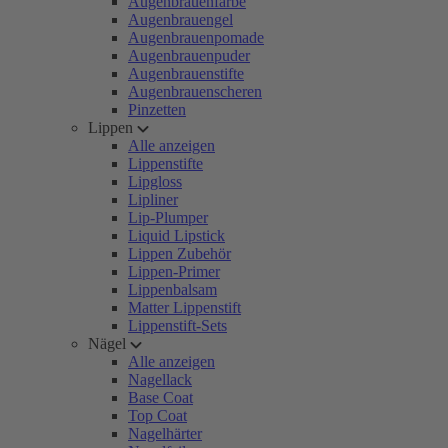
Augenbrauenfarbe
Augenbrauengel
Augenbrauenpomade
Augenbrauenpuder
Augenbrauenstifte
Augenbrauenscheren
Pinzetten
Lippen
Alle anzeigen
Lippenstifte
Lipgloss
Lipliner
Lip-Plumper
Liquid Lipstick
Lippen Zubehör
Lippen-Primer
Lippenbalsam
Matter Lippenstift
Lippenstift-Sets
Nägel
Alle anzeigen
Nagellack
Base Coat
Top Coat
Nagelhärter