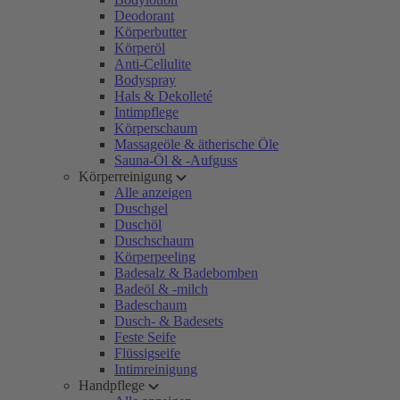
Deodorant
Körperbutter
Körperöl
Anti-Cellulite
Bodyspray
Hals & Dekolleté
Intimpflege
Körperschaum
Massageöle & ätherische Öle
Sauna-Öl & -Aufguss
Körperreinigung
Alle anzeigen
Duschgel
Duschöl
Duschschaum
Körperpeeling
Badesalz & Badebomben
Badeöl & -milch
Badeschaum
Dusch- & Badesets
Feste Seife
Flüssigseife
Intimreinigung
Handpflege