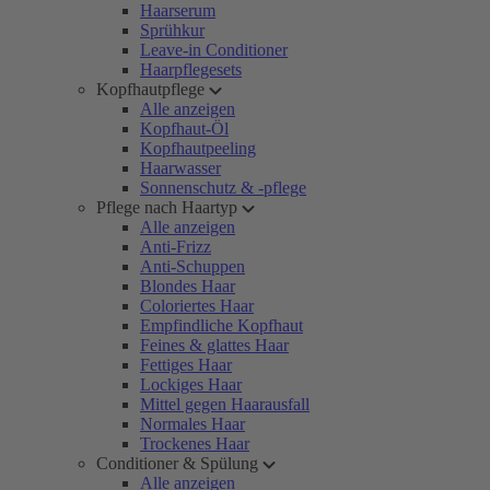
Haarserum
Sprühkur
Leave-in Conditioner
Haarpflegesets
Kopfhautpflege
Alle anzeigen
Kopfhaut-Öl
Kopfhautpeeling
Haarwasser
Sonnenschutz & -pflege
Pflege nach Haartyp
Alle anzeigen
Anti-Frizz
Anti-Schuppen
Blondes Haar
Coloriertes Haar
Empfindliche Kopfhaut
Feines & glattes Haar
Fettiges Haar
Lockiges Haar
Mittel gegen Haarausfall
Normales Haar
Trockenes Haar
Conditioner & Spülung
Alle anzeigen