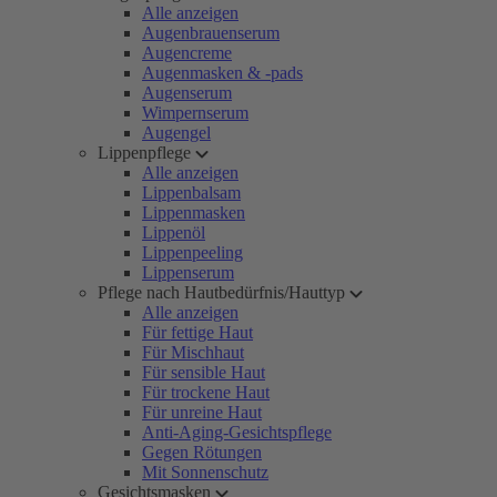
Alle anzeigen
Augenbrauenserum
Augencreme
Augenmasken & -pads
Augenserum
Wimpernserum
Augengel
Lippenpflege
Alle anzeigen
Lippenbalsam
Lippenmasken
Lippenöl
Lippenpeeling
Lippenserum
Pflege nach Hautbedürfnis/Hauttyp
Alle anzeigen
Für fettige Haut
Für Mischhaut
Für sensible Haut
Für trockene Haut
Für unreine Haut
Anti-Aging-Gesichtspflege
Gegen Rötungen
Mit Sonnenschutz
Gesichtsmasken