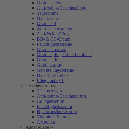
Gesichtscreme
Anti-Aging-Gesichtspflege
Tagescreme
Nachtcreme
Gesichtsöl
24h-Gesichtspflege
Anti-Pickel-Pflege
BB- & CC-Cream
Feuchtigkeitscreme
Gesichtsmasken
Gesichtspflege ohne Parabene
Gesichtspflegesets
Gesichtsspray
Getönte Tagescreme
Hals & Dekolleté
Pflege mit Q10
Gesichtsserum
Alle anzeigen
Anti-Aging-Gesichtsserum
Collagenserum
Feuchtigkeitsserum
Hyaluronsäure-Serum
Vitamin C Serum
Ampullen
Augenpflege