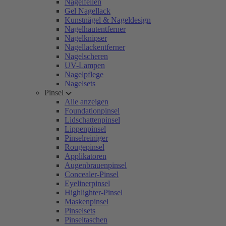
Nagelfeilen
Gel Nagellack
Kunstnägel & Nageldesign
Nagelhautentferner
Nagelknipser
Nagellackentferner
Nagelscheren
UV-Lampen
Nagelpflege
Nagelsets
Pinsel
Alle anzeigen
Foundationpinsel
Lidschattenpinsel
Lippenpinsel
Pinselreiniger
Rougepinsel
Applikatoren
Augenbrauenpinsel
Concealer-Pinsel
Eyelinerpinsel
Highlighter-Pinsel
Maskenpinsel
Pinselsets
Pinseltaschen