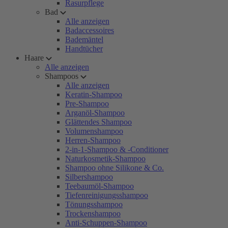
Rasurpflege
Bad
Alle anzeigen
Badaccessoires
Bademäntel
Handtücher
Haare
Alle anzeigen
Shampoos
Alle anzeigen
Keratin-Shampoo
Pre-Shampoo
Arganöl-Shampoo
Glättendes Shampoo
Volumenshampoo
Herren-Shampoo
2-in-1-Shampoo & -Conditioner
Naturkosmetik-Shampoo
Shampoo ohne Silikone & Co.
Silbershampoo
Teebaumöl-Shampoo
Tiefenreinigungsshampoo
Tönungsshampoo
Trockenshampoo
Anti-Schuppen-Shampoo