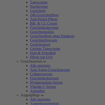
Tagescreme
Nachtcreme
Gesichtsöl
24h-Gesichtspflege
Anti-Pickel-Pflege
BB- & CC-Cream
Feuchtigkeitscreme
Gesichtsmasken
Gesichtspflege ohne Parabene
Gesichtspflegesets
Gesichtsspray
Getönte Tagescreme
Hals & Dekolleté
Pflege mit Q10
Gesichtsserum
Alle anzeigen
Anti-Aging-Gesichtsserum
Collagenserum
Feuchtigkeitsserum
Hyaluronsäure-Serum
Vitamin C Serum
Ampullen
Augenpflege
Alle anzeigen
Augenbrauenserum