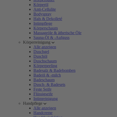
Körperöl
Anti-Cellulite
Bodyspray
Hals & Dekolleté
Intimpflege
Körperschaum
Massageöle & ätherische Öle
Sauna-Öl & -Aufguss
Körperreinigung
Alle anzeigen
Duschgel
Duschöl
Duschschaum
Körperpeeling
Badesalz & Badebomben
Badeöl & -milch
Badeschaum
Dusch- & Badesets
Feste Seife
Flüssigseife
Intimreinigung
Handpflege
Alle anzeigen
Handcreme