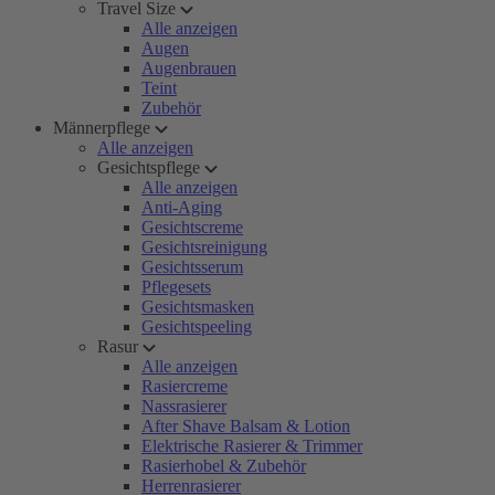
Travel Size
Alle anzeigen
Augen
Augenbrauen
Teint
Zubehör
Männerpflege
Alle anzeigen
Gesichtspflege
Alle anzeigen
Anti-Aging
Gesichtscreme
Gesichtsreinigung
Gesichtsserum
Pflegesets
Gesichtsmasken
Gesichtspeeling
Rasur
Alle anzeigen
Rasiercreme
Nassrasierer
After Shave Balsam & Lotion
Elektrische Rasierer & Trimmer
Rasierhobel & Zubehör
Herrenrasierer