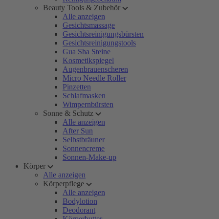
Beauty Tools & Zubehör
Alle anzeigen
Gesichtsmassage
Gesichtsreinigungsbürsten
Gesichtsreinigungstools
Gua Sha Steine
Kosmetikspiegel
Augenbrauenscheren
Micro Needle Roller
Pinzetten
Schlafmasken
Wimpernbürsten
Sonne & Schutz
Alle anzeigen
After Sun
Selbstbräuner
Sonnencreme
Sonnen-Make-up
Körper
Alle anzeigen
Körperpflege
Alle anzeigen
Bodylotion
Deodorant
Körperbutter