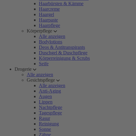
Haarbürsten & Kämme
Haarcreme
Haargel
Haarpaste
Haarpflege
Körperpflege
Alle anzeigen
Bodylotions
Deos & Antitranspirants
Duschgel & Duschpflege
Körperreinigung & Scrubs
Seife
Drogerie
Alle anzeigen
Gesichtspflege
Alle anzeigen
Anti-Aging
Augen
Lippen
Nachtpflege
Tagespflege
Rasur
Reinigung
Sonne
Zähne