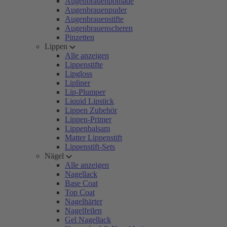
Augenbrauenpomade
Augenbrauenpuder
Augenbrauenstifte
Augenbrauenscheren
Pinzetten
Lippen
Alle anzeigen
Lippenstifte
Lipgloss
Lipliner
Lip-Plumper
Liquid Lipstick
Lippen Zubehör
Lippen-Primer
Lippenbalsam
Matter Lippenstift
Lippenstift-Sets
Nägel
Alle anzeigen
Nagellack
Base Coat
Top Coat
Nagelhärter
Nagelfeilen
Gel Nagellack