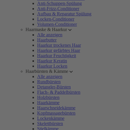
Anti-Schuppen-Spülung
Anti-Frizz-Conditioner
Aufbau & Reparatur Spülung
Locken-Conditioner
Volumen-Conditioner
Haarmaske & Haarkur
Alle anzeigen
Haarbutter
Haarkur trockenes Haar
Haarkur gefärbtes Haar
Haarkur Feuchtigkeit
Haarkur Keratin
Haarkur Locken
Haarbürsten & Kämme
Alle anzeigen
Rundbürsten
Detangler-Bürsten
Flach- & Paddelbürsten
Holzbürsten
Haarkämme
Haarschneidekämme
Kopfmassagebürsten
Lockenkämme
Skelettbürsten
Stielkämme