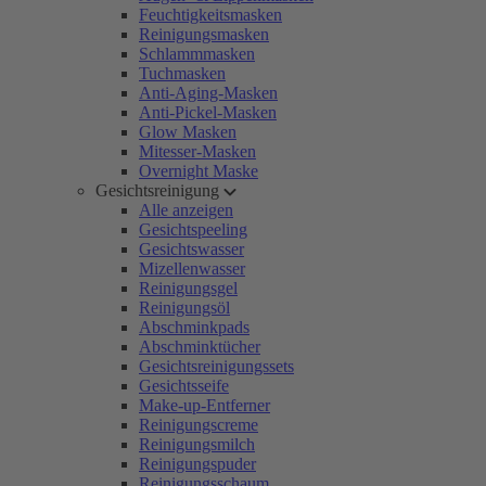
Feuchtigkeitsmasken
Reinigungsmasken
Schlammmasken
Tuchmasken
Anti-Aging-Masken
Anti-Pickel-Masken
Glow Masken
Mitesser-Masken
Overnight Maske
Gesichtsreinigung
Alle anzeigen
Gesichtspeeling
Gesichtswasser
Mizellenwasser
Reinigungsgel
Reinigungsöl
Abschminkpads
Abschminktücher
Gesichtsreinigungssets
Gesichtsseife
Make-up-Entferner
Reinigungscreme
Reinigungsmilch
Reinigungspuder
Reinigungsschaum