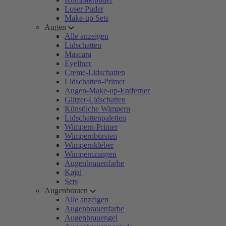
Loser Puder
Make-up Sets
Augen
Alle anzeigen
Lidschatten
Mascara
Eyeliner
Creme-Lidschatten
Lidschatten-Primer
Augen-Make-up-Entferner
Glitzer-Lidschatten
Künstliche Wimpern
Lidschattenpaletten
Wimpern-Primer
Wimpernbürsten
Wimpernkleber
Wimpernzangen
Augenbrauenfarbe
Kajal
Sets
Augenbrauen
Alle anzeigen
Augenbrauenfarbe
Augenbrauengel