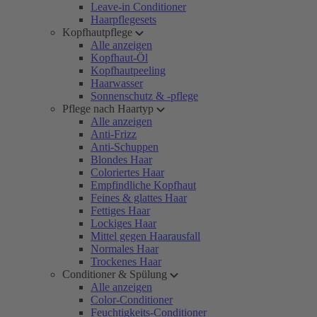
Leave-in Conditioner
Haarpflegesets
Kopfhautpflege
Alle anzeigen
Kopfhaut-Öl
Kopfhautpeeling
Haarwasser
Sonnenschutz & -pflege
Pflege nach Haartyp
Alle anzeigen
Anti-Frizz
Anti-Schuppen
Blondes Haar
Coloriertes Haar
Empfindliche Kopfhaut
Feines & glattes Haar
Fettiges Haar
Lockiges Haar
Mittel gegen Haarausfall
Normales Haar
Trockenes Haar
Conditioner & Spülung
Alle anzeigen
Color-Conditioner
Feuchtigkeits-Conditioner