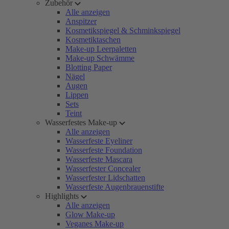
Zubehör
Alle anzeigen
Anspitzer
Kosmetikspiegel & Schminkspiegel
Kosmetiktaschen
Make-up Leerpaletten
Make-up Schwämme
Blotting Paper
Nägel
Augen
Lippen
Sets
Teint
Wasserfestes Make-up
Alle anzeigen
Wasserfeste Eyeliner
Wasserfeste Foundation
Wasserfeste Mascara
Wasserfester Concealer
Wasserfester Lidschatten
Wasserfeste Augenbrauenstifte
Highlights
Alle anzeigen
Glow Make-up
Veganes Make-up