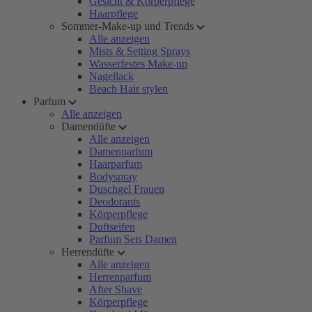
Gesicht & Körperpflege
Haarpflege
Sommer-Make-up und Trends
Alle anzeigen
Mists & Setting Sprays
Wasserfestes Make-up
Nagellack
Beach Hair stylen
Parfum
Alle anzeigen
Damendüfte
Alle anzeigen
Damenparfum
Haarparfum
Bodyspray
Duschgel Frauen
Deodorants
Körperpflege
Duftseifen
Parfum Sets Damen
Herrendüfte
Alle anzeigen
Herrenparfum
After Shave
Körperpflege