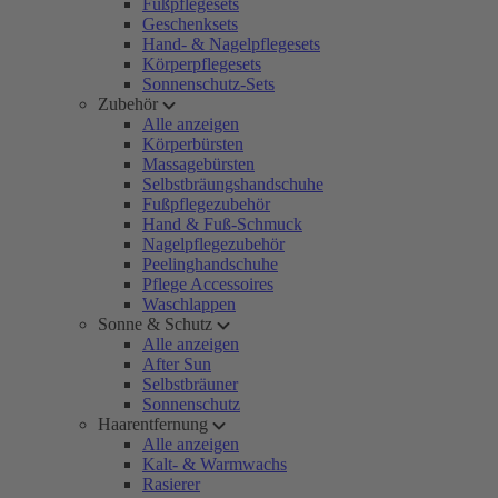
Fußpflegesets
Geschenksets
Hand- & Nagelpflegesets
Körperpflegesets
Sonnenschutz-Sets
Zubehör
Alle anzeigen
Körperbürsten
Massagebürsten
Selbstbräungshandschuhe
Fußpflegezubehör
Hand & Fuß-Schmuck
Nagelpflegezubehör
Peelinghandschuhe
Pflege Accessoires
Waschlappen
Sonne & Schutz
Alle anzeigen
After Sun
Selbstbräuner
Sonnenschutz
Haarentfernung
Alle anzeigen
Kalt- & Warmwachs
Rasierer