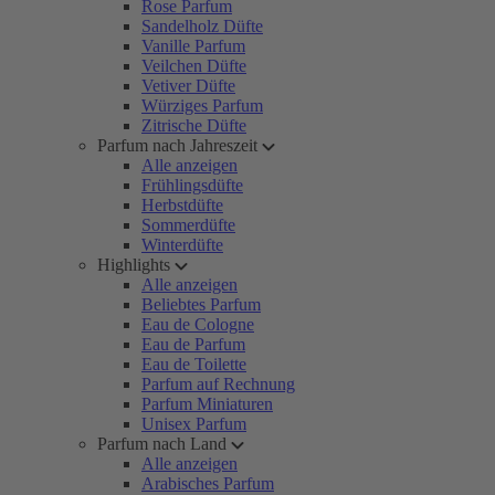
Rose Parfum
Sandelholz Düfte
Vanille Parfum
Veilchen Düfte
Vetiver Düfte
Würziges Parfum
Zitrische Düfte
Parfum nach Jahreszeit
Alle anzeigen
Frühlingsdüfte
Herbstdüfte
Sommerdüfte
Winterdüfte
Highlights
Alle anzeigen
Beliebtes Parfum
Eau de Cologne
Eau de Parfum
Eau de Toilette
Parfum auf Rechnung
Parfum Miniaturen
Unisex Parfum
Parfum nach Land
Alle anzeigen
Arabisches Parfum