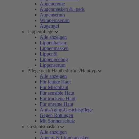
Augencreme
Augenmasken & -pads
Augenserum
Wimpernserum
Augengel
Lippenpflege
Alle anzeigen
Lippenbalsam
Lippenmasken
Lippenöl
Lippenpeeling
Lippenserum
Pflege nach Hautbedürfnis/Hauttyp
Alle anzeigen
Für fettige Haut
Für Mischhaut
Für sensible Haut
Für trockene Haut
Für unreine Haut
Anti-Aging-Gesichtspflege
Gegen Rötungen
Mit Sonnenschutz
Gesichtsmasken
Alle anzeigen
Augen- & Lippenmasken