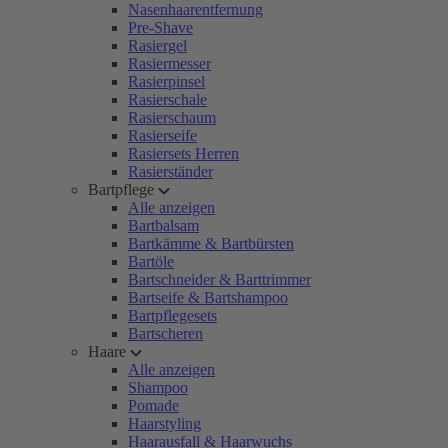
Nasenhaarentfernung
Pre-Shave
Rasiergel
Rasiermesser
Rasierpinsel
Rasierschale
Rasierschaum
Rasierseife
Rasiersets Herren
Rasierständer
Bartpflege
Alle anzeigen
Bartbalsam
Bartkämme & Bartbürsten
Bartöle
Bartschneider & Barttrimmer
Bartseife & Bartshampoo
Bartpflegesets
Bartscheren
Haare
Alle anzeigen
Shampoo
Pomade
Haarstyling
Haarausfall & Haarwuchs