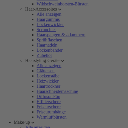
Wildschweinborsten-Bürsten
Haar-Accessoires
Alle anzeigen
Haargummis
Lockenwickler
Scrunchies
Haarspangen & -klammern
Sprühflaschen
Haarnadeln
Lockenbänder
Zubehör
Haarstyling-Geräte
Alle anzeigen
Glätteisen
Lockenstäbe
Heizwickler
Haartrockner
Haarschneidemaschine
Diffusor-Fön
Effilierschere
Friseurschere
Friseurumhänge
Warmluftbürsten
Make-up
Alle anzeigen