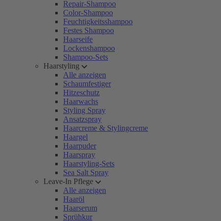
Repair-Shampoo
Color-Shampoo
Feuchtigkeitsshampoo
Festes Shampoo
Haarseife
Lockenshampoo
Shampoo-Sets
Haarstyling
Alle anzeigen
Schaumfestiger
Hitzeschutz
Haarwachs
Styling Spray
Ansatzspray
Haarcreme & Stylingcreme
Haargel
Haarpuder
Haarspray
Haarstyling-Sets
Sea Salt Spray
Leave-In Pflege
Alle anzeigen
Haaröl
Haarserum
Sprühkur