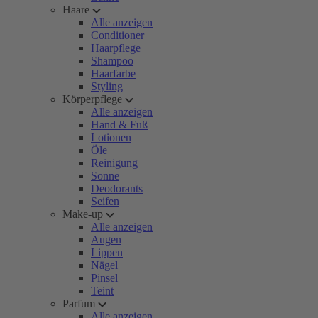
Haare
Alle anzeigen
Conditioner
Haarpflege
Shampoo
Haarfarbe
Styling
Körperpflege
Alle anzeigen
Hand & Fuß
Lotionen
Öle
Reinigung
Sonne
Deodorants
Seifen
Make-up
Alle anzeigen
Augen
Lippen
Nägel
Pinsel
Teint
Parfum
Alle anzeigen