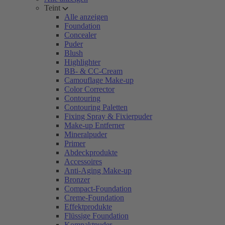
Teint
Alle anzeigen
Foundation
Concealer
Puder
Blush
Highlighter
BB- & CC-Cream
Camouflage Make-up
Color Corrector
Contouring
Contouring Paletten
Fixing Spray & Fixierpuder
Make-up Entferner
Mineralpuder
Primer
Abdeckprodukte
Accessoires
Anti-Aging Make-up
Bronzer
Compact-Foundation
Creme-Foundation
Effektprodukte
Flüssige Foundation
Kompaktpuder