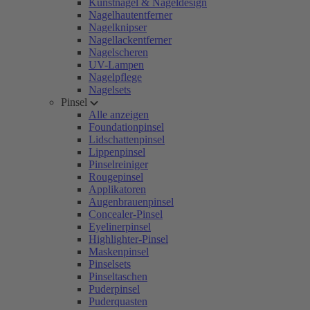
Kunstnägel & Nageldesign
Nagelhautentferner
Nagelknipser
Nagellackentferner
Nagelscheren
UV-Lampen
Nagelpflege
Nagelsets
Pinsel
Alle anzeigen
Foundationpinsel
Lidschattenpinsel
Lippenpinsel
Pinselreiniger
Rougepinsel
Applikatoren
Augenbrauenpinsel
Concealer-Pinsel
Eyelinerpinsel
Highlighter-Pinsel
Maskenpinsel
Pinselsets
Pinseltaschen
Puderpinsel
Puderquasten