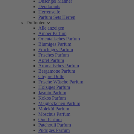
Duschgel Männer
Deodorants
Herrenseife
Parfum Sets Herren
Duftnoten
Alle anzeigen
Amber Parfum
Orientalisches Parfum
Blumiges Parfum
Fruchtiges Parfum
Frisches Parfum
Apfel Parfum
Aromatisches Parfum
Bergamotte Parfum
Chypre Düfte
Frische Wäsche Parfum
Holziges Parfum
Jasmin Parfum
Kokos Parfum
Maiglöckchen Parfum
Molekül Parfum
Moschus Parfum
Oud Parfum
Patchouli Parfum
Pudriges Parfum