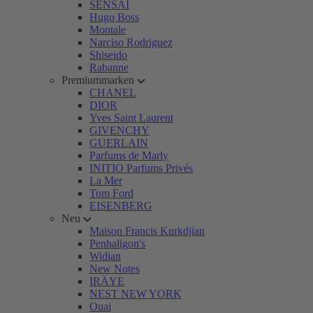
SENSAI
Hugo Boss
Montale
Narciso Rodriguez
Shiseido
Rabanne
Premiummarken
CHANEL
DIOR
Yves Saint Laurent
GIVENCHY
GUERLAIN
Parfums de Marly
INITIO Parfums Privés
La Mer
Tom Ford
EISENBERG
Neu
Maison Francis Kurkdjian
Penhaligon's
Widian
New Notes
IRÄYE
NEST NEW YORK
Ouai