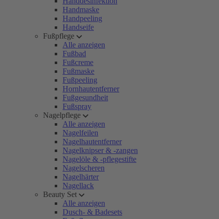
Handdesinfektion
Handmaske
Handpeeling
Handseife
Fußpflege
Alle anzeigen
Fußbad
Fußcreme
Fußmaske
Fußpeeling
Hornhautentferner
Fußgesundheit
Fußspray
Nagelpflege
Alle anzeigen
Nagelfeilen
Nagelhautentferner
Nagelknipser & -zangen
Nagelöle & -pflegestifte
Nagelscheren
Nagelhärter
Nagellack
Beauty Set
Alle anzeigen
Dusch- & Badesets