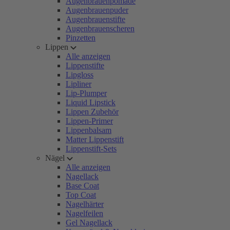
Augenbrauenpomade
Augenbrauenpuder
Augenbrauenstifte
Augenbrauenscheren
Pinzetten
Lippen
Alle anzeigen
Lippenstifte
Lipgloss
Lipliner
Lip-Plumper
Liquid Lipstick
Lippen Zubehör
Lippen-Primer
Lippenbalsam
Matter Lippenstift
Lippenstift-Sets
Nägel
Alle anzeigen
Nagellack
Base Coat
Top Coat
Nagelhärter
Nagelfeilen
Gel Nagellack