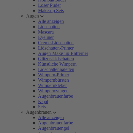
Loser Puder
Make-up Sets
Augen
Alle anzeigen
Lidschatten
Mascara
Eyeliner
Creme-Lidschatten
Lidschatten-Primer
Augen-Make-up-Entferner
Glitzer-Lidschatten
Künstliche Wimpern
Lidschattenpaletten
Wimpern-Primer
Wimpernbürsten
Wimpernkleber
Wimpernzangen
Augenbrauenfarbe
Kajal
Sets
Augenbrauen
Alle anzeigen
Augenbrauenfarbe
Augenbrauengel