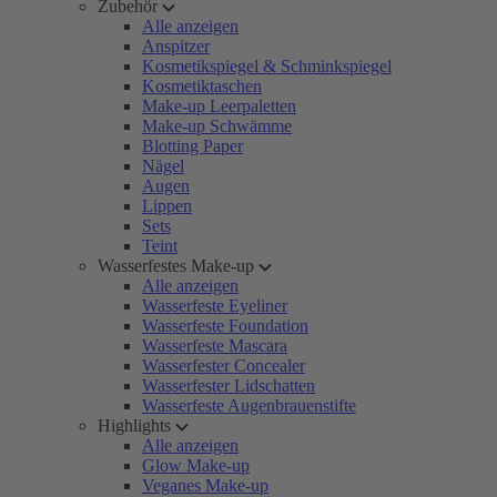
Zubehör
Alle anzeigen
Anspitzer
Kosmetikspiegel & Schminkspiegel
Kosmetiktaschen
Make-up Leerpaletten
Make-up Schwämme
Blotting Paper
Nägel
Augen
Lippen
Sets
Teint
Wasserfestes Make-up
Alle anzeigen
Wasserfeste Eyeliner
Wasserfeste Foundation
Wasserfeste Mascara
Wasserfester Concealer
Wasserfester Lidschatten
Wasserfeste Augenbrauenstifte
Highlights
Alle anzeigen
Glow Make-up
Veganes Make-up