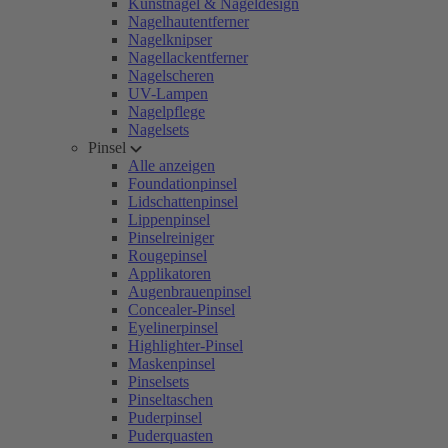
Kunstnägel & Nageldesign
Nagelhautentferner
Nagelknipser
Nagellackentferner
Nagelscheren
UV-Lampen
Nagelpflege
Nagelsets
Pinsel
Alle anzeigen
Foundationpinsel
Lidschattenpinsel
Lippenpinsel
Pinselreiniger
Rougepinsel
Applikatoren
Augenbrauenpinsel
Concealer-Pinsel
Eyelinerpinsel
Highlighter-Pinsel
Maskenpinsel
Pinselsets
Pinseltaschen
Puderpinsel
Puderquasten