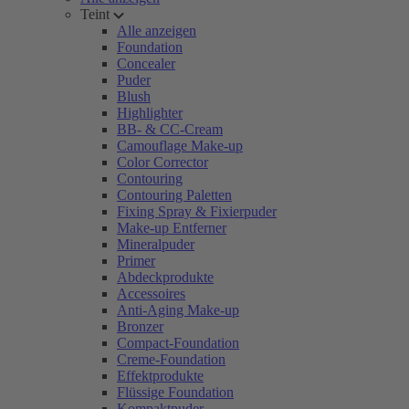
Teint
Alle anzeigen
Foundation
Concealer
Puder
Blush
Highlighter
BB- & CC-Cream
Camouflage Make-up
Color Corrector
Contouring
Contouring Paletten
Fixing Spray & Fixierpuder
Make-up Entferner
Mineralpuder
Primer
Abdeckprodukte
Accessoires
Anti-Aging Make-up
Bronzer
Compact-Foundation
Creme-Foundation
Effektprodukte
Flüssige Foundation
Kompaktpuder