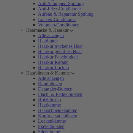
Anti-Schuppen-Spülung
Anti-Frizz-Conditioner
Aufbau & Reparatur Spülung
Locken-Conditioner
Volumen-Conditioner
Haarmaske & Haarkur
Alle anzeigen
Haarbutter
Haarkur trockenes Haar
Haarkur gefärbtes Haar
Haarkur Feuchtigkeit
Haarkur Keratin
Haarkur Locken
Haarbürsten & Kämme
Alle anzeigen
Rundbürsten
Detangler-Bürsten
Flach- & Paddelbürsten
Holzbürsten
Haarkämme
Haarschneidekämme
Kopfmassagebürsten
Lockenkämme
Skelettbürsten
Stielkämme