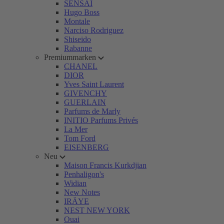
SENSAI
Hugo Boss
Montale
Narciso Rodriguez
Shiseido
Rabanne
Premiummarken
CHANEL
DIOR
Yves Saint Laurent
GIVENCHY
GUERLAIN
Parfums de Marly
INITIO Parfums Privés
La Mer
Tom Ford
EISENBERG
Neu
Maison Francis Kurkdjian
Penhaligon's
Widian
New Notes
IRÄYE
NEST NEW YORK
Ouai