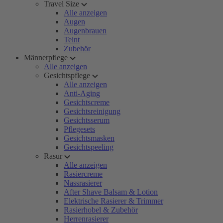
Travel Size
Alle anzeigen
Augen
Augenbrauen
Teint
Zubehör
Männerpflege
Alle anzeigen
Gesichtspflege
Alle anzeigen
Anti-Aging
Gesichtscreme
Gesichtsreinigung
Gesichtsserum
Pflegesets
Gesichtsmasken
Gesichtspeeling
Rasur
Alle anzeigen
Rasiercreme
Nassrasierer
After Shave Balsam & Lotion
Elektrische Rasierer & Trimmer
Rasierhobel & Zubehör
Herrenrasierer