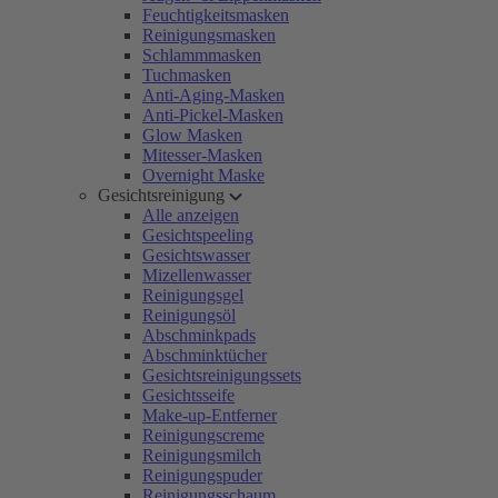
Feuchtigkeitsmasken
Reinigungsmasken
Schlammmasken
Tuchmasken
Anti-Aging-Masken
Anti-Pickel-Masken
Glow Masken
Mitesser-Masken
Overnight Maske
Gesichtsreinigung
Alle anzeigen
Gesichtspeeling
Gesichtswasser
Mizellenwasser
Reinigungsgel
Reinigungsöl
Abschminkpads
Abschminktücher
Gesichtsreinigungssets
Gesichtsseife
Make-up-Entferner
Reinigungscreme
Reinigungsmilch
Reinigungspuder
Reinigungsschaum