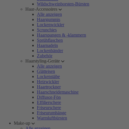
Wildschweinborsten-Bürsten
Haar-Accessoires
Alle anzeigen
Haargummis
Lockenwickler
Scrunchies
Haarspangen & -klammern
Sprühflaschen
Haarnadeln
Lockenbänder
Zubehör
Haarstyling-Geräte
Alle anzeigen
Glätteisen
Lockenstäbe
Heizwickler
Haartrockner
Haarschneidemaschine
Diffusor-Fön
Effilierschere
Friseurschere
Friseurumhänge
Warmluftbürsten
Make-up
Alle anzeigen