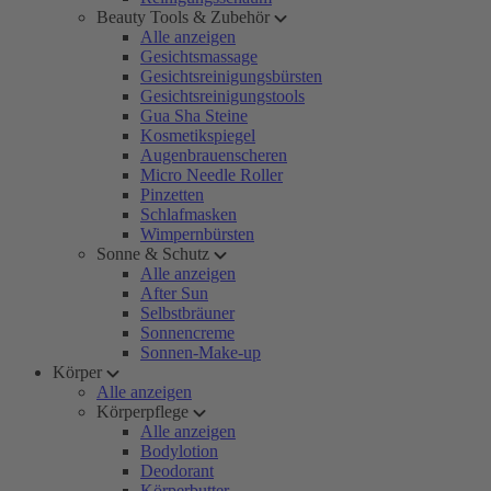
Beauty Tools & Zubehör
Alle anzeigen
Gesichtsmassage
Gesichtsreinigungsbürsten
Gesichtsreinigungstools
Gua Sha Steine
Kosmetikspiegel
Augenbrauenscheren
Micro Needle Roller
Pinzetten
Schlafmasken
Wimpernbürsten
Sonne & Schutz
Alle anzeigen
After Sun
Selbstbräuner
Sonnencreme
Sonnen-Make-up
Körper
Alle anzeigen
Körperpflege
Alle anzeigen
Bodylotion
Deodorant
Körperbutter