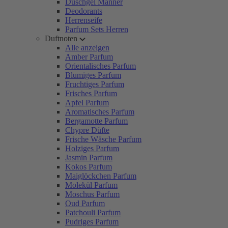
Duschgel Männer
Deodorants
Herrenseife
Parfum Sets Herren
Duftnoten
Alle anzeigen
Amber Parfum
Orientalisches Parfum
Blumiges Parfum
Fruchtiges Parfum
Frisches Parfum
Apfel Parfum
Aromatisches Parfum
Bergamotte Parfum
Chypre Düfte
Frische Wäsche Parfum
Holziges Parfum
Jasmin Parfum
Kokos Parfum
Maiglöckchen Parfum
Molekül Parfum
Moschus Parfum
Oud Parfum
Patchouli Parfum
Pudriges Parfum