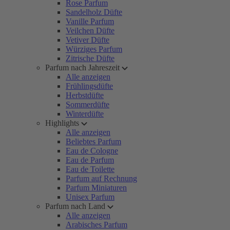
Rose Parfum
Sandelholz Düfte
Vanille Parfum
Veilchen Düfte
Vetiver Düfte
Würziges Parfum
Zitrische Düfte
Parfum nach Jahreszeit
Alle anzeigen
Frühlingsdüfte
Herbstdüfte
Sommerdüfte
Winterdüfte
Highlights
Alle anzeigen
Beliebtes Parfum
Eau de Cologne
Eau de Parfum
Eau de Toilette
Parfum auf Rechnung
Parfum Miniaturen
Unisex Parfum
Parfum nach Land
Alle anzeigen
Arabisches Parfum