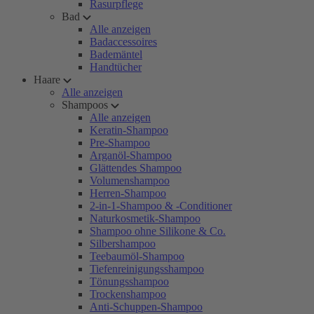
Rasurpflege
Bad
Alle anzeigen
Badaccessoires
Bademäntel
Handtücher
Haare
Alle anzeigen
Shampoos
Alle anzeigen
Keratin-Shampoo
Pre-Shampoo
Arganöl-Shampoo
Glättendes Shampoo
Volumenshampoo
Herren-Shampoo
2-in-1-Shampoo & -Conditioner
Naturkosmetik-Shampoo
Shampoo ohne Silikone & Co.
Silbershampoo
Teebaumöl-Shampoo
Tiefenreinigungsshampoo
Tönungsshampoo
Trockenshampoo
Anti-Schuppen-Shampoo