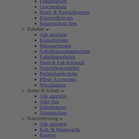
Fußpflegesets
Geschenksets
Hand- & Nagelpflegesets
Körperpflegesets
Sonnenschutz-Sets
Zubehör
Alle anzeigen
Körperbürsten
Massagebürsten
Selbstbräungshandschuhe
Fußpflegezubehör
Hand & Fuß-Schmuck
Nagelpflegezubehör
Peelinghandschuhe
Pflege Accessoires
Waschlappen
Sonne & Schutz
Alle anzeigen
After Sun
Selbstbräuner
Sonnenschutz
Haarentfernung
Alle anzeigen
Kalt- & Warmwachs
Rasierer