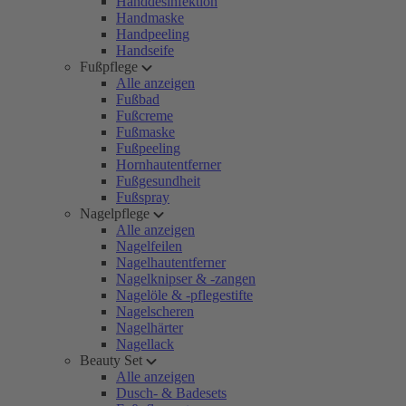
Handdesinfektion
Handmaske
Handpeeling
Handseife
Fußpflege
Alle anzeigen
Fußbad
Fußcreme
Fußmaske
Fußpeeling
Hornhautentferner
Fußgesundheit
Fußspray
Nagelpflege
Alle anzeigen
Nagelfeilen
Nagelhautentferner
Nagelknipser & -zangen
Nagelöle & -pflegestifte
Nagelscheren
Nagelhärter
Nagellack
Beauty Set
Alle anzeigen
Dusch- & Badesets