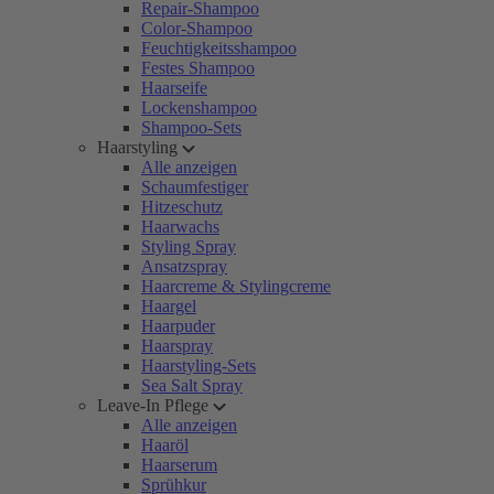
Repair-Shampoo
Color-Shampoo
Feuchtigkeitsshampoo
Festes Shampoo
Haarseife
Lockenshampoo
Shampoo-Sets
Haarstyling
Alle anzeigen
Schaumfestiger
Hitzeschutz
Haarwachs
Styling Spray
Ansatzspray
Haarcreme & Stylingcreme
Haargel
Haarpuder
Haarspray
Haarstyling-Sets
Sea Salt Spray
Leave-In Pflege
Alle anzeigen
Haaröl
Haarserum
Sprühkur