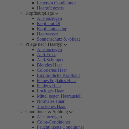
Leave-in Conditioner
Haarpflegesets
Kopfhautpflege
Alle anzeigen
Kopfhaut-Öl
Kopfhautpeeling
Haarwasser
Sonnenschutz & -pflege
Pflege nach Haartyp
Alle anzeigen
Anti-Frizz
Anti-Schuppen
Blondes Haar
Coloriertes Haar
Empfindliche Kopfhaut
Feines & glattes Haar
Fettiges Haar
Lockiges Haar
Mittel gegen Haarausfall
Normales Haar
Trockenes Haar
Conditioner & Spülung
Alle anzeigen
Color-Conditioner
Feuchtigkeits-Conditioner