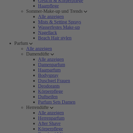
Gesicht & Körperpflege
Haarpflege
Sommer-Make-up und Trends
Alle anzeigen
Mists & Setting Sprays
Wasserfestes Make-up
Nagellack
Beach Hair stylen
Parfum
Alle anzeigen
Damendüfte
Alle anzeigen
Damenparfum
Haarparfum
Bodyspray
Duschgel Frauen
Deodorants
Körperpflege
Duftseifen
Parfum Sets Damen
Herrendüfte
Alle anzeigen
Herrenparfum
After Shave
Körperpflege