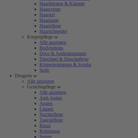
Haarbürsten & Kämme
Haarcreme
Haargel
Haarpaste
Haarpflege
Haarschneider
Körperpflege
Alle anzeigen
Bodylotions
Deos & Antitranspirants
Duschgel & Duschpflege
Körperreinigung & Scrubs
Seife
Drogerie
Alle anzeigen
Gesichtspflege
Alle anzeigen
Anti-Aging
Augen
Lippen
Nachtpflege
Tagespflege
Rasur
Reinigung
Sonne