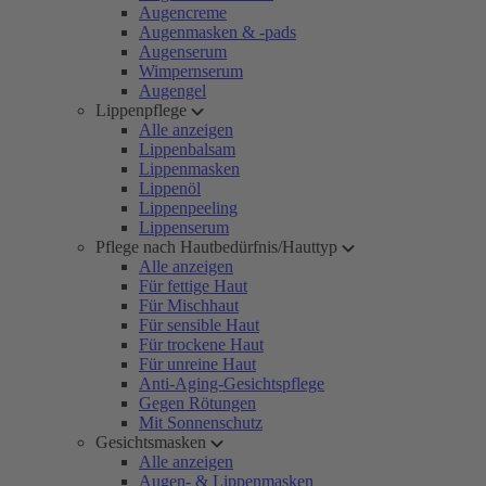
Augencreme
Augenmasken & -pads
Augenserum
Wimpernserum
Augengel
Lippenpflege
Alle anzeigen
Lippenbalsam
Lippenmasken
Lippenöl
Lippenpeeling
Lippenserum
Pflege nach Hautbedürfnis/Hauttyp
Alle anzeigen
Für fettige Haut
Für Mischhaut
Für sensible Haut
Für trockene Haut
Für unreine Haut
Anti-Aging-Gesichtspflege
Gegen Rötungen
Mit Sonnenschutz
Gesichtsmasken
Alle anzeigen
Augen- & Lippenmasken