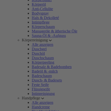
Körperöl
Anti-Cellulite
Bodyspray
Hals & Dekolleté
Intimpflege
Körperschaum
Massageöle & ätherische Öle
Sauna-Öl & -Aufguss
Körperreinigung
Alle anzeigen
Duschgel
Duschöl
Duschschaum
Körperpeeling
Badesalz & Badebomben
Badeöl & -milch
Badeschaum
Dusch- & Badesets
Feste Seife
Flüssigseife
Intimreinigung
Handpflege
Alle anzeigen
Handcreme