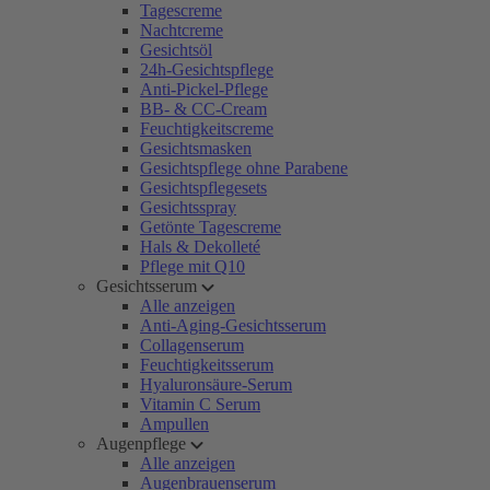
Tagescreme
Nachtcreme
Gesichtsöl
24h-Gesichtspflege
Anti-Pickel-Pflege
BB- & CC-Cream
Feuchtigkeitscreme
Gesichtsmasken
Gesichtspflege ohne Parabene
Gesichtspflegesets
Gesichtsspray
Getönte Tagescreme
Hals & Dekolleté
Pflege mit Q10
Gesichtsserum
Alle anzeigen
Anti-Aging-Gesichtsserum
Collagenserum
Feuchtigkeitsserum
Hyaluronsäure-Serum
Vitamin C Serum
Ampullen
Augenpflege
Alle anzeigen
Augenbrauenserum