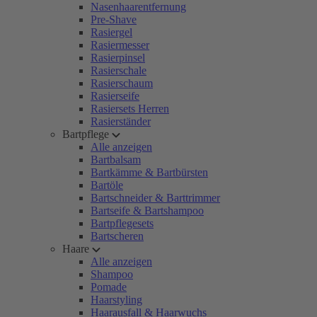
Nasenhaarentfernung
Pre-Shave
Rasiergel
Rasiermesser
Rasierpinsel
Rasierschale
Rasierschaum
Rasierseife
Rasiersets Herren
Rasierständer
Bartpflege
Alle anzeigen
Bartbalsam
Bartkämme & Bartbürsten
Bartöle
Bartschneider & Barttrimmer
Bartseife & Bartshampoo
Bartpflegesets
Bartscheren
Haare
Alle anzeigen
Shampoo
Pomade
Haarstyling
Haarausfall & Haarwuchs