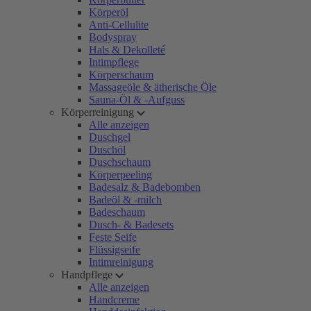
Körperöl
Anti-Cellulite
Bodyspray
Hals & Dekolleté
Intimpflege
Körperschaum
Massageöle & ätherische Öle
Sauna-Öl & -Aufguss
Körperreinigung
Alle anzeigen
Duschgel
Duschöl
Duschschaum
Körperpeeling
Badesalz & Badebomben
Badeöl & -milch
Badeschaum
Dusch- & Badesets
Feste Seife
Flüssigseife
Intimreinigung
Handpflege
Alle anzeigen
Handcreme