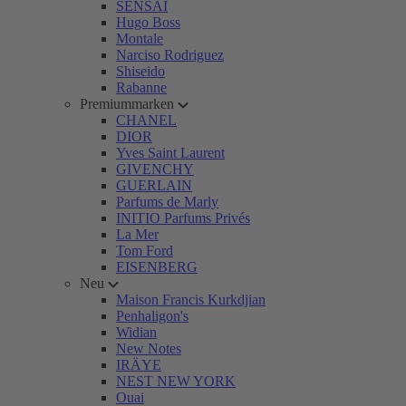
SENSAI
Hugo Boss
Montale
Narciso Rodriguez
Shiseido
Rabanne
Premiummarken
CHANEL
DIOR
Yves Saint Laurent
GIVENCHY
GUERLAIN
Parfums de Marly
INITIO Parfums Privés
La Mer
Tom Ford
EISENBERG
Neu
Maison Francis Kurkdjian
Penhaligon's
Widian
New Notes
IRÄYE
NEST NEW YORK
Ouai