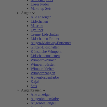
Loser Puder
Make-up Sets
Augen
Alle anzeigen
Lidschatten
Mascara
Eyeliner
Creme-Lidschatten
Lidschatten-Primer
Augen-Make-up-Entferner
Glitzer-Lidschatten
Künstliche Wimpern
Lidschattenpaletten
Wimpern-Primer
Wimpernbürsten
Wimpernkleber
Wimpernzangen
Augenbrauenfarbe
Kajal
Sets
Augenbrauen
Alle anzeigen
Augenbrauenfarbe
Augenbrauengel