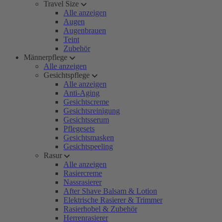
Travel Size
Alle anzeigen
Augen
Augenbrauen
Teint
Zubehör
Männerpflege
Alle anzeigen
Gesichtspflege
Alle anzeigen
Anti-Aging
Gesichtscreme
Gesichtsreinigung
Gesichtsserum
Pflegesets
Gesichtsmasken
Gesichtspeeling
Rasur
Alle anzeigen
Rasiercreme
Nassrasierer
After Shave Balsam & Lotion
Elektrische Rasierer & Trimmer
Rasierhobel & Zubehör
Herrenrasierer