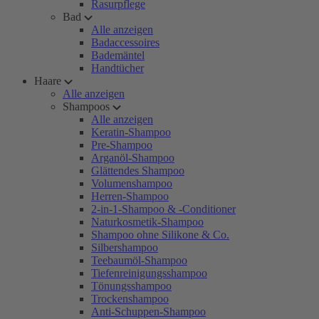
Rasurpflege
Bad
Alle anzeigen
Badaccessoires
Bademäntel
Handtücher
Haare
Alle anzeigen
Shampoos
Alle anzeigen
Keratin-Shampoo
Pre-Shampoo
Arganöl-Shampoo
Glättendes Shampoo
Volumenshampoo
Herren-Shampoo
2-in-1-Shampoo & -Conditioner
Naturkosmetik-Shampoo
Shampoo ohne Silikone & Co.
Silbershampoo
Teebaumöl-Shampoo
Tiefenreinigungsshampoo
Tönungsshampoo
Trockenshampoo
Anti-Schuppen-Shampoo