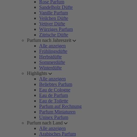
Rose Parfum
Sandelholz Düfte
Vanille Parfum
Veilchen Düfte
Vetiver Düfte
Würziges Parfum
Zitrische Düfte
Parfum nach Jahreszeit
Alle anzeigen
Frühlingsdüfte
Herbstdüfte
Sommerdüfte
Winterdüfte
Highlights
Alle anzeigen
Beliebtes Parfum
Eau de Cologne
Eau de Parfum
Eau de Toilette
Parfum auf Rechnung
Parfum Miniaturen
Unisex Parfum
Parfum nach Land
Alle anzeigen
Arabisches Parfum