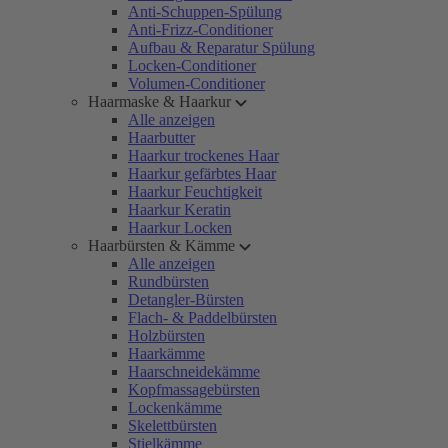
Anti-Schuppen-Spülung
Anti-Frizz-Conditioner
Aufbau & Reparatur Spülung
Locken-Conditioner
Volumen-Conditioner
Haarmaske & Haarkur
Alle anzeigen
Haarbutter
Haarkur trockenes Haar
Haarkur gefärbtes Haar
Haarkur Feuchtigkeit
Haarkur Keratin
Haarkur Locken
Haarbürsten & Kämme
Alle anzeigen
Rundbürsten
Detangler-Bürsten
Flach- & Paddelbürsten
Holzbürsten
Haarkämme
Haarschneidekämme
Kopfmassagebürsten
Lockenkämme
Skelettbürsten
Stielkämme