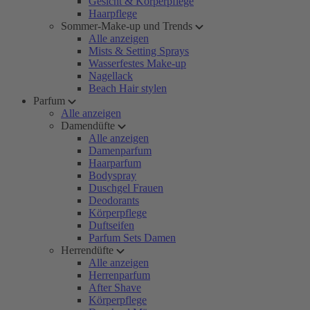
Gesicht & Körperpflege
Haarpflege
Sommer-Make-up und Trends
Alle anzeigen
Mists & Setting Sprays
Wasserfestes Make-up
Nagellack
Beach Hair stylen
Parfum
Alle anzeigen
Damendüfte
Alle anzeigen
Damenparfum
Haarparfum
Bodyspray
Duschgel Frauen
Deodorants
Körperpflege
Duftseifen
Parfum Sets Damen
Herrendüfte
Alle anzeigen
Herrenparfum
After Shave
Körperpflege