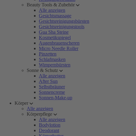
Beauty Tools & Zubehör
Alle anzeigen
Gesichtsmassage
Gesichtsreinigungsbürsten
Gesichtsreinigungstools
Gua Sha Steine
Kosmetikspiegel
Augenbrauenscheren
Micro Needle Roller
Pinzetten
Schlafmasken
Wimpernbürsten
Sonne & Schutz
Alle anzeigen
After Sun
Selbstbräuner
Sonnencreme
Sonnen-Make-up
Körper
Alle anzeigen
Körperpflege
Alle anzeigen
Bodylotion
Deodorant
Körperbutter