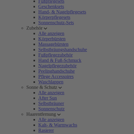
Fußpflegesets
Geschenksets
Hand- & Nagelpflegesets
Körperpflegesets
Sonnenschutz-Sets
Zubehör
Alle anzeigen
Körperbürsten
Massagebürsten
Selbstbräungshandschuhe
Fußpflegezubehör
Hand & Fuß-Schmuck
Nagelpflegezubehör
Peelinghandschuhe
Pflege Accessoires
Waschlappen
Sonne & Schutz
Alle anzeigen
After Sun
Selbstbräuner
Sonnenschutz
Haarentfernung
Alle anzeigen
Kalt- & Warmwachs
Rasierer