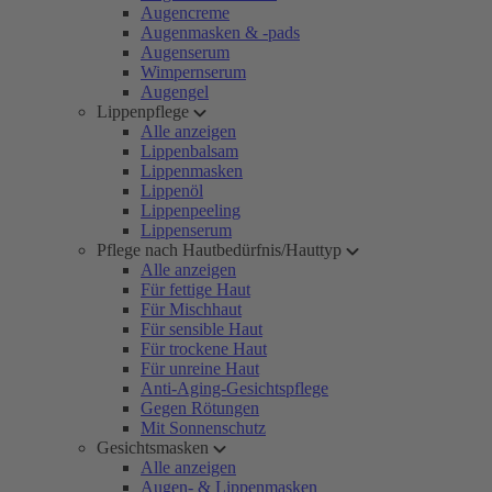
Augencreme
Augenmasken & -pads
Augenserum
Wimpernserum
Augengel
Lippenpflege
Alle anzeigen
Lippenbalsam
Lippenmasken
Lippenöl
Lippenpeeling
Lippenserum
Pflege nach Hautbedürfnis/Hauttyp
Alle anzeigen
Für fettige Haut
Für Mischhaut
Für sensible Haut
Für trockene Haut
Für unreine Haut
Anti-Aging-Gesichtspflege
Gegen Rötungen
Mit Sonnenschutz
Gesichtsmasken
Alle anzeigen
Augen- & Lippenmasken