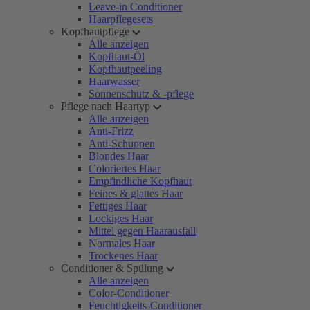
Leave-in Conditioner
Haarpflegesets
Kopfhautpflege
Alle anzeigen
Kopfhaut-Öl
Kopfhautpeeling
Haarwasser
Sonnenschutz & -pflege
Pflege nach Haartyp
Alle anzeigen
Anti-Frizz
Anti-Schuppen
Blondes Haar
Coloriertes Haar
Empfindliche Kopfhaut
Feines & glattes Haar
Fettiges Haar
Lockiges Haar
Mittel gegen Haarausfall
Normales Haar
Trockenes Haar
Conditioner & Spülung
Alle anzeigen
Color-Conditioner
Feuchtigkeits-Conditioner