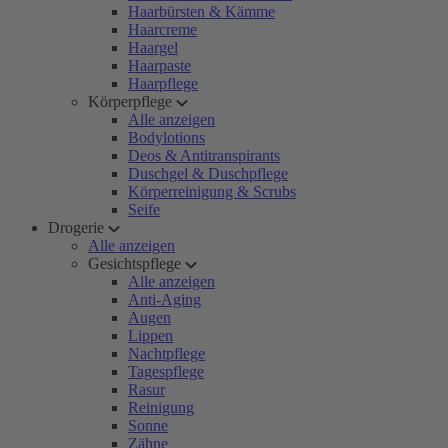
Haarbürsten & Kämme
Haarcreme
Haargel
Haarpaste
Haarpflege
Körperpflege
Alle anzeigen
Bodylotions
Deos & Antitranspirants
Duschgel & Duschpflege
Körperreinigung & Scrubs
Seife
Drogerie
Alle anzeigen
Gesichtspflege
Alle anzeigen
Anti-Aging
Augen
Lippen
Nachtpflege
Tagespflege
Rasur
Reinigung
Sonne
Zähne