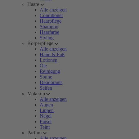
Haare
Alle anzeigen
Conditioner
Haarpflege
Shampoo
Haarfarbe
Styling
Körperpflege
Alle anzeigen
Hand & Fuß
Lotionen
Öle
Reinigung
Sonne
Deodorants
Seifen
Make-up
Alle anzeigen
Augen
Lippen
Nägel
Pinsel
Teint
Parfum
Alle anzeigen