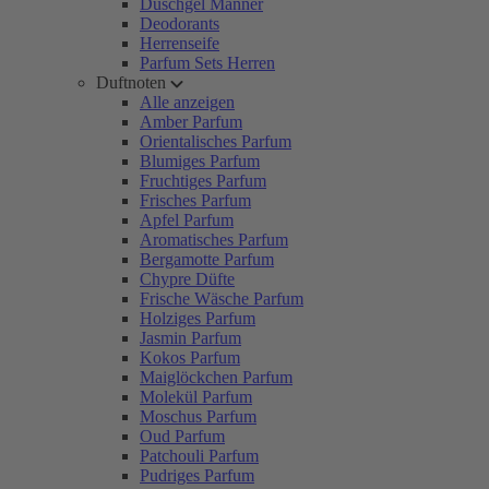
Duschgel Männer
Deodorants
Herrenseife
Parfum Sets Herren
Duftnoten
Alle anzeigen
Amber Parfum
Orientalisches Parfum
Blumiges Parfum
Fruchtiges Parfum
Frisches Parfum
Apfel Parfum
Aromatisches Parfum
Bergamotte Parfum
Chypre Düfte
Frische Wäsche Parfum
Holziges Parfum
Jasmin Parfum
Kokos Parfum
Maiglöckchen Parfum
Molekül Parfum
Moschus Parfum
Oud Parfum
Patchouli Parfum
Pudriges Parfum