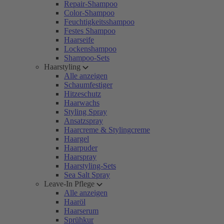
Repair-Shampoo
Color-Shampoo
Feuchtigkeitsshampoo
Festes Shampoo
Haarseife
Lockenshampoo
Shampoo-Sets
Haarstyling
Alle anzeigen
Schaumfestiger
Hitzeschutz
Haarwachs
Styling Spray
Ansatzspray
Haarcreme & Stylingcreme
Haargel
Haarpuder
Haarspray
Haarstyling-Sets
Sea Salt Spray
Leave-In Pflege
Alle anzeigen
Haaröl
Haarserum
Sprühkur