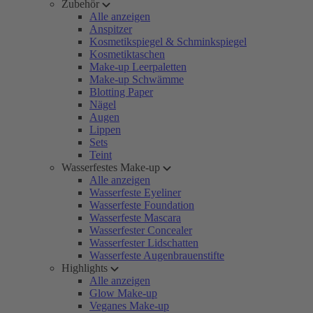
Zubehör
Alle anzeigen
Anspitzer
Kosmetikspiegel & Schminkspiegel
Kosmetiktaschen
Make-up Leerpaletten
Make-up Schwämme
Blotting Paper
Nägel
Augen
Lippen
Sets
Teint
Wasserfestes Make-up
Alle anzeigen
Wasserfeste Eyeliner
Wasserfeste Foundation
Wasserfeste Mascara
Wasserfester Concealer
Wasserfester Lidschatten
Wasserfeste Augenbrauenstifte
Highlights
Alle anzeigen
Glow Make-up
Veganes Make-up