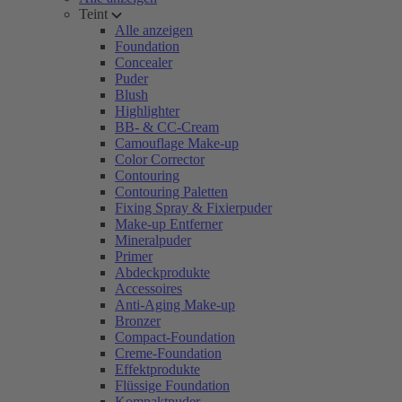
Teint
Alle anzeigen
Foundation
Concealer
Puder
Blush
Highlighter
BB- & CC-Cream
Camouflage Make-up
Color Corrector
Contouring
Contouring Paletten
Fixing Spray & Fixierpuder
Make-up Entferner
Mineralpuder
Primer
Abdeckprodukte
Accessoires
Anti-Aging Make-up
Bronzer
Compact-Foundation
Creme-Foundation
Effektprodukte
Flüssige Foundation
Kompaktpuder