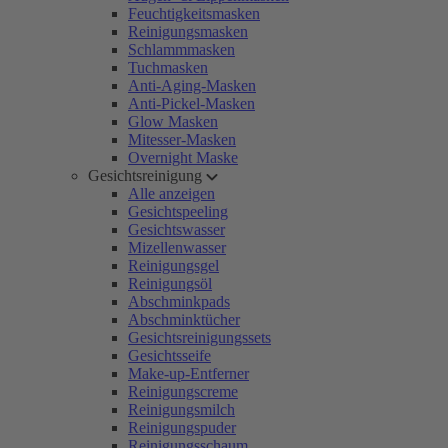
Feuchtigkeitsmasken
Reinigungsmasken
Schlammmasken
Tuchmasken
Anti-Aging-Masken
Anti-Pickel-Masken
Glow Masken
Mitesser-Masken
Overnight Maske
Gesichtsreinigung
Alle anzeigen
Gesichtspeeling
Gesichtswasser
Mizellenwasser
Reinigungsgel
Reinigungsöl
Abschminkpads
Abschminktücher
Gesichtsreinigungssets
Gesichtsseife
Make-up-Entferner
Reinigungscreme
Reinigungsmilch
Reinigungspuder
Reinigungsschaum