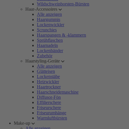
Wildschweinborsten-Bürsten
Haar-Accessoires
Alle anzeigen
Haargummis
Lockenwickler
Scrunchies
Haarspangen & -klammern
Sprühflaschen
Haarnadeln
Lockenbänder
Zubehör
Haarstyling-Geräte
Alle anzeigen
Glätteisen
Lockenstäbe
Heizwickler
Haartrockner
Haarschneidemaschine
Diffusor-Fön
Effilierschere
Friseurschere
Friseurumhänge
Warmluftbürsten
Make-up
Alle anzeigen