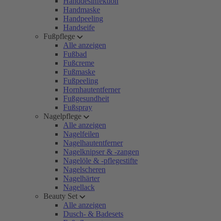
Handdesinfektion
Handmaske
Handpeeling
Handseife
Fußpflege
Alle anzeigen
Fußbad
Fußcreme
Fußmaske
Fußpeeling
Hornhautentferner
Fußgesundheit
Fußspray
Nagelpflege
Alle anzeigen
Nagelfeilen
Nagelhautentferner
Nagelknipser & -zangen
Nagelöle & -pflegestifte
Nagelscheren
Nagelhärter
Nagellack
Beauty Set
Alle anzeigen
Dusch- & Badesets