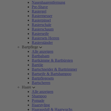
Nasenhaarentfernung
Pre-Shave
Rasiergel
Rasiermesser
Rasierpinsel
Rasierschale
Rasierschaum
Rasierseife
Rasiersets Herren
Rasierständer
Bartpflege
Alle anzeigen
Bartbalsam
Bartkämme & Bartbürsten
Bartöle
Bartschneider & Barttrimmer
Bartseife & Bartshampoo
Bartpflegesets
Bartscheren
Haare
Alle anzeigen
Shampoo
Pomade
Haarstyling
Haarausfall & Haarwuchs