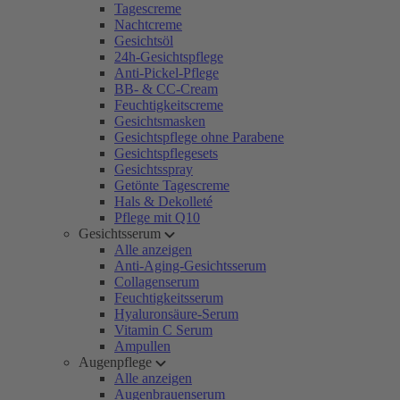
Tagescreme
Nachtcreme
Gesichtsöl
24h-Gesichtspflege
Anti-Pickel-Pflege
BB- & CC-Cream
Feuchtigkeitscreme
Gesichtsmasken
Gesichtspflege ohne Parabene
Gesichtspflegesets
Gesichtsspray
Getönte Tagescreme
Hals & Dekolleté
Pflege mit Q10
Gesichtsserum
Alle anzeigen
Anti-Aging-Gesichtsserum
Collagenserum
Feuchtigkeitsserum
Hyaluronsäure-Serum
Vitamin C Serum
Ampullen
Augenpflege
Alle anzeigen
Augenbrauenserum