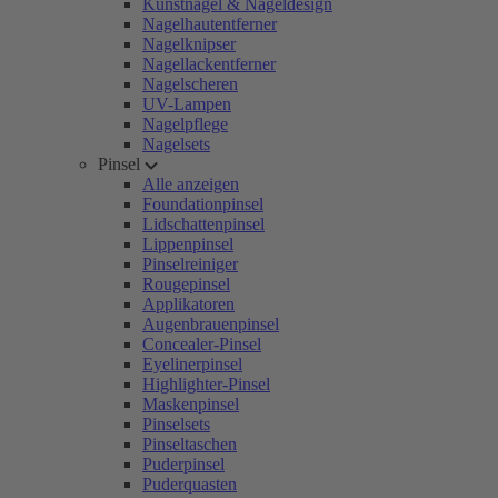
Kunstnägel & Nageldesign
Nagelhautentferner
Nagelknipser
Nagellackentferner
Nagelscheren
UV-Lampen
Nagelpflege
Nagelsets
Pinsel
Alle anzeigen
Foundationpinsel
Lidschattenpinsel
Lippenpinsel
Pinselreiniger
Rougepinsel
Applikatoren
Augenbrauenpinsel
Concealer-Pinsel
Eyelinerpinsel
Highlighter-Pinsel
Maskenpinsel
Pinselsets
Pinseltaschen
Puderpinsel
Puderquasten