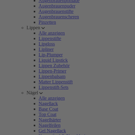
Augenbrauenpomade
Augenbrauenpuder
Augenbrauenstifte
Augenbrauenscheren
Pinzetten
Lippen
Alle anzeigen
Lippenstifte
Lipgloss
Lipliner
Lip-Plumper
Liquid Lipstick
Lippen Zubehör
Lippen-Primer
Lippenbalsam
Matter Lippenstift
Lippenstift-Sets
Nägel
Alle anzeigen
Nagellack
Base Coat
Top Coat
Nagelhärter
Nagelfeilen
Gel Nagellack