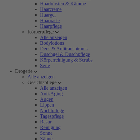
Haarbürsten & Kämme
Haarcreme
Haargel
Haarpaste
Haarpflege
Körperpflege
Alle anzeigen
Bodylotions
Deos & Antitranspirants
Duschgel & Duschpflege
Körperreinigung & Scrubs
Seife
Drogerie
Alle anzeigen
Gesichtspflege
Alle anzeigen
Anti-Aging
Augen
Lippen
Nachtpflege
Tagespflege
Rasur
Reinigung
Sonne
Zähne