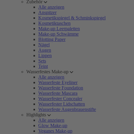
Zubehör
Alle anzeigen
Anspitzer
Kosmetikspiegel & Schminkspiegel
Kosmetiktaschen
Make-up Leerpaletten
Make-up Schwämme
Blotting Paper
Nägel
Augen
Lippen
Sets
Teint
Wasserfestes Make-up
Alle anzeigen
Wasserfeste Eyeliner
Wasserfeste Foundation
Wasserfeste Mascara
Wasserfester Concealer
Wasserfester Lidschatten
Wasserfeste Augenbrauenstifte
Highlights
Alle anzeigen
Glow Make-up
Veganes Make-up