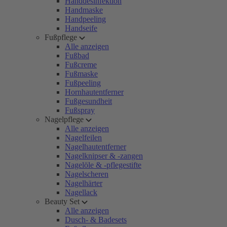
Handdesinfektion
Handmaske
Handpeeling
Handseife
Fußpflege
Alle anzeigen
Fußbad
Fußcreme
Fußmaske
Fußpeeling
Hornhautentferner
Fußgesundheit
Fußspray
Nagelpflege
Alle anzeigen
Nagelfeilen
Nagelhautentferner
Nagelknipser & -zangen
Nagelöle & -pflegestifte
Nagelscheren
Nagelhärter
Nagellack
Beauty Set
Alle anzeigen
Dusch- & Badesets