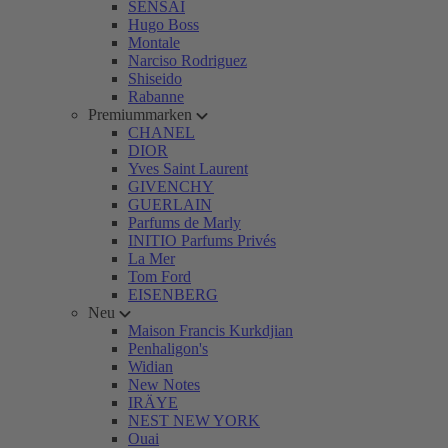
SENSAI
Hugo Boss
Montale
Narciso Rodriguez
Shiseido
Rabanne
Premiummarken
CHANEL
DIOR
Yves Saint Laurent
GIVENCHY
GUERLAIN
Parfums de Marly
INITIO Parfums Privés
La Mer
Tom Ford
EISENBERG
Neu
Maison Francis Kurkdjian
Penhaligon's
Widian
New Notes
IRÄYE
NEST NEW YORK
Ouai