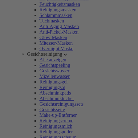
Feuchtigkeitsmasken
Reinigungsmasken
Schlammmasken
Tuchmasken
Anti-Aging-Masken
Anti-Pickel-Masken
Glow Masken
Mitesser-Masken
Overnight Maske
Gesichtsreinigung
Alle anzeigen
Gesichtspeeling
Gesichtswasser
Mizellenwasser
Reinigungsgel
Reinigungsöl
Abschminkpads
Abschminktücher
Gesichtsreinigungssets
Gesichtsseife
Make-up-Entferner
Reinigungscreme
Reinigungsmilch
Reinigungspuder
Reinigungsschaum