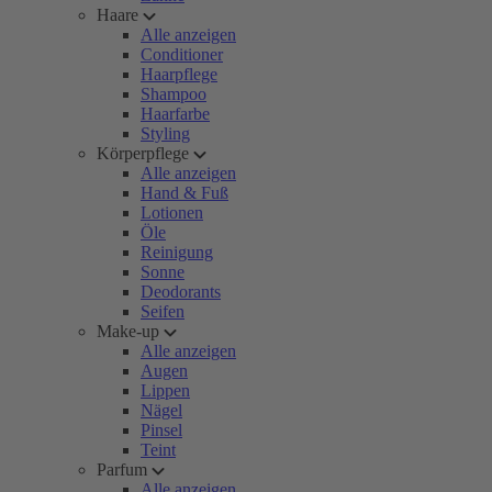
Haare
Alle anzeigen
Conditioner
Haarpflege
Shampoo
Haarfarbe
Styling
Körperpflege
Alle anzeigen
Hand & Fuß
Lotionen
Öle
Reinigung
Sonne
Deodorants
Seifen
Make-up
Alle anzeigen
Augen
Lippen
Nägel
Pinsel
Teint
Parfum
Alle anzeigen