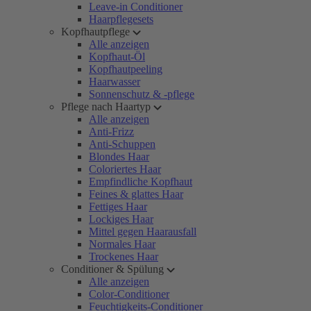
Leave-in Conditioner
Haarpflegesets
Kopfhautpflege
Alle anzeigen
Kopfhaut-Öl
Kopfhautpeeling
Haarwasser
Sonnenschutz & -pflege
Pflege nach Haartyp
Alle anzeigen
Anti-Frizz
Anti-Schuppen
Blondes Haar
Coloriertes Haar
Empfindliche Kopfhaut
Feines & glattes Haar
Fettiges Haar
Lockiges Haar
Mittel gegen Haarausfall
Normales Haar
Trockenes Haar
Conditioner & Spülung
Alle anzeigen
Color-Conditioner
Feuchtigkeits-Conditioner