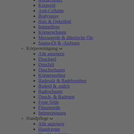
Körperöl
Anti-Cellulite
Bodyspray
Hals & Dekolleté
Intimpflege
Körperschaum
Massageöle & ätherische Öle
Sauna-Öl & -Aufguss
Körperreinigung
Alle anzeigen
Duschgel
Duschöl
Duschschaum
Körperpeeling
Badesalz & Badebomben
Badeöl & -milch
Badeschaum
Dusch- & Badesets
Feste Seife
Flüssigseife
Intimreinigung
Handpflege
Alle anzeigen
Handcreme