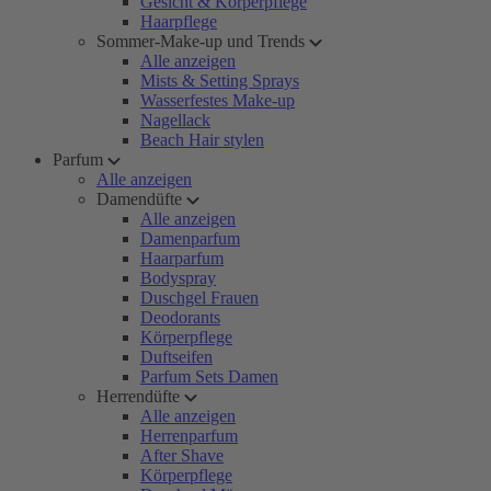
Gesicht & Körperpflege
Haarpflege
Sommer-Make-up und Trends
Alle anzeigen
Mists & Setting Sprays
Wasserfestes Make-up
Nagellack
Beach Hair stylen
Parfum
Alle anzeigen
Damendüfte
Alle anzeigen
Damenparfum
Haarparfum
Bodyspray
Duschgel Frauen
Deodorants
Körperpflege
Duftseifen
Parfum Sets Damen
Herrendüfte
Alle anzeigen
Herrenparfum
After Shave
Körperpflege