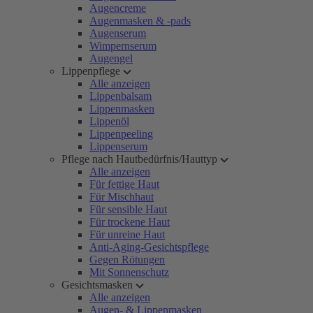
Augencreme
Augenmasken & -pads
Augenserum
Wimpernserum
Augengel
Lippenpflege
Alle anzeigen
Lippenbalsam
Lippenmasken
Lippenöl
Lippenpeeling
Lippenserum
Pflege nach Hautbedürfnis/Hauttyp
Alle anzeigen
Für fettige Haut
Für Mischhaut
Für sensible Haut
Für trockene Haut
Für unreine Haut
Anti-Aging-Gesichtspflege
Gegen Rötungen
Mit Sonnenschutz
Gesichtsmasken
Alle anzeigen
Augen- & Lippenmasken