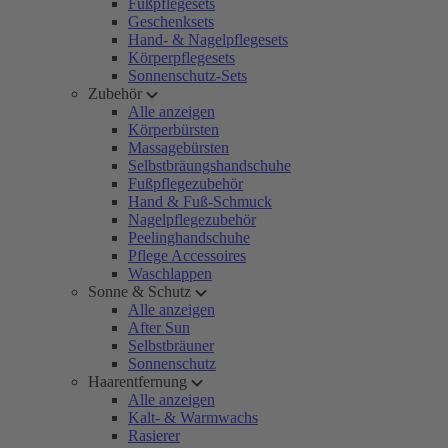
Fußpflegesets
Geschenksets
Hand- & Nagelpflegesets
Körperpflegesets
Sonnenschutz-Sets
Zubehör
Alle anzeigen
Körperbürsten
Massagebürsten
Selbstbräungshandschuhe
Fußpflegezubehör
Hand & Fuß-Schmuck
Nagelpflegezubehör
Peelinghandschuhe
Pflege Accessoires
Waschlappen
Sonne & Schutz
Alle anzeigen
After Sun
Selbstbräuner
Sonnenschutz
Haarentfernung
Alle anzeigen
Kalt- & Warmwachs
Rasierer