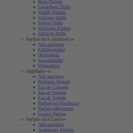
Rose Parfum
Sandelholz Düfte
Vanille Parfum
Veilchen Düfte
Vetiver Düfte
Würziges Parfum
Zitrische Düfte
Parfum nach Jahreszeit
Alle anzeigen
Frühlingsdüfte
Herbstdüfte
Sommerdüfte
Winterdüfte
Highlights
Alle anzeigen
Beliebtes Parfum
Eau de Cologne
Eau de Parfum
Eau de Toilette
Parfum auf Rechnung
Parfum Miniaturen
Unisex Parfum
Parfum nach Land
Alle anzeigen
Arabisches Parfum