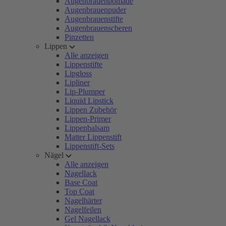
Augenbrauenpomade
Augenbrauenpuder
Augenbrauenstifte
Augenbrauenscheren
Pinzetten
Lippen
Alle anzeigen
Lippenstifte
Lipgloss
Lipliner
Lip-Plumper
Liquid Lipstick
Lippen Zubehör
Lippen-Primer
Lippenbalsam
Matter Lippenstift
Lippenstift-Sets
Nägel
Alle anzeigen
Nagellack
Base Coat
Top Coat
Nagelhärter
Nagelfeilen
Gel Nagellack