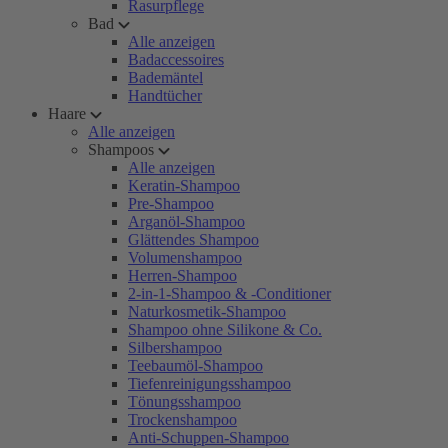
Rasurpflege
Bad
Alle anzeigen
Badaccessoires
Bademäntel
Handtücher
Haare
Alle anzeigen
Shampoos
Alle anzeigen
Keratin-Shampoo
Pre-Shampoo
Arganöl-Shampoo
Glättendes Shampoo
Volumenshampoo
Herren-Shampoo
2-in-1-Shampoo & -Conditioner
Naturkosmetik-Shampoo
Shampoo ohne Silikone & Co.
Silbershampoo
Teebaumöl-Shampoo
Tiefenreinigungsshampoo
Tönungsshampoo
Trockenshampoo
Anti-Schuppen-Shampoo