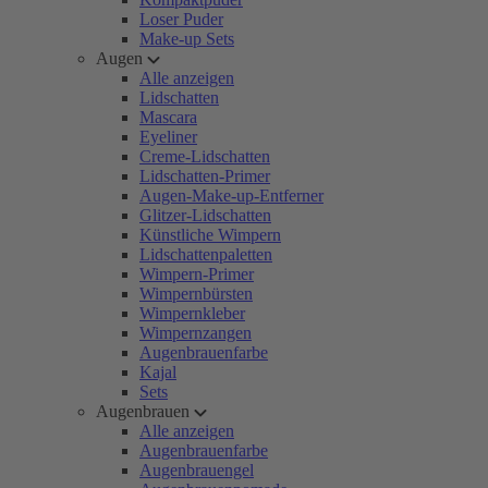
Loser Puder
Make-up Sets
Augen
Alle anzeigen
Lidschatten
Mascara
Eyeliner
Creme-Lidschatten
Lidschatten-Primer
Augen-Make-up-Entferner
Glitzer-Lidschatten
Künstliche Wimpern
Lidschattenpaletten
Wimpern-Primer
Wimpernbürsten
Wimpernkleber
Wimpernzangen
Augenbrauenfarbe
Kajal
Sets
Augenbrauen
Alle anzeigen
Augenbrauenfarbe
Augenbrauengel