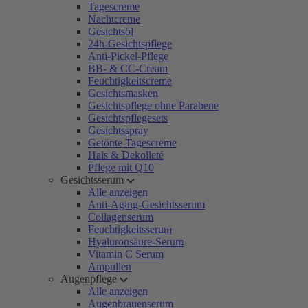
Tagescreme
Nachtcreme
Gesichtsöl
24h-Gesichtspflege
Anti-Pickel-Pflege
BB- & CC-Cream
Feuchtigkeitscreme
Gesichtsmasken
Gesichtspflege ohne Parabene
Gesichtspflegesets
Gesichtsspray
Getönte Tagescreme
Hals & Dekolleté
Pflege mit Q10
Gesichtsserum
Alle anzeigen
Anti-Aging-Gesichtsserum
Collagenserum
Feuchtigkeitsserum
Hyaluronsäure-Serum
Vitamin C Serum
Ampullen
Augenpflege
Alle anzeigen
Augenbrauenserum