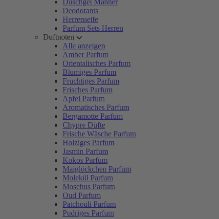
Duschgel Männer
Deodorants
Herrenseife
Parfum Sets Herren
Duftnoten
Alle anzeigen
Amber Parfum
Orientalisches Parfum
Blumiges Parfum
Fruchtiges Parfum
Frisches Parfum
Apfel Parfum
Aromatisches Parfum
Bergamotte Parfum
Chypre Düfte
Frische Wäsche Parfum
Holziges Parfum
Jasmin Parfum
Kokos Parfum
Maiglöckchen Parfum
Molekül Parfum
Moschus Parfum
Oud Parfum
Patchouli Parfum
Pudriges Parfum