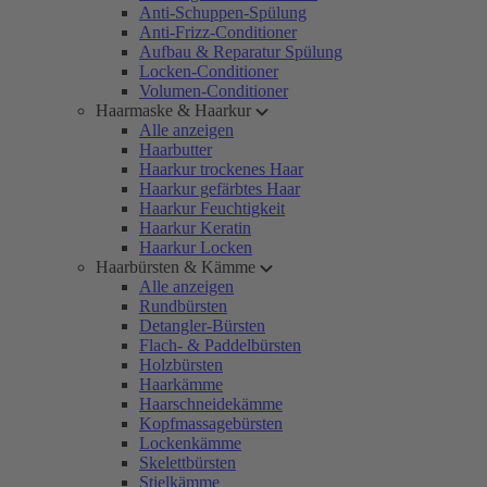
Anti-Schuppen-Spülung
Anti-Frizz-Conditioner
Aufbau & Reparatur Spülung
Locken-Conditioner
Volumen-Conditioner
Haarmaske & Haarkur
Alle anzeigen
Haarbutter
Haarkur trockenes Haar
Haarkur gefärbtes Haar
Haarkur Feuchtigkeit
Haarkur Keratin
Haarkur Locken
Haarbürsten & Kämme
Alle anzeigen
Rundbürsten
Detangler-Bürsten
Flach- & Paddelbürsten
Holzbürsten
Haarkämme
Haarschneidekämme
Kopfmassagebürsten
Lockenkämme
Skelettbürsten
Stielkämme