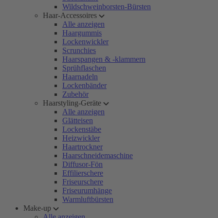
Wildschweinborsten-Bürsten
Haar-Accessoires
Alle anzeigen
Haargummis
Lockenwickler
Scrunchies
Haarspangen & -klammern
Sprühflaschen
Haarnadeln
Lockenbänder
Zubehör
Haarstyling-Geräte
Alle anzeigen
Glätteisen
Lockenstäbe
Heizwickler
Haartrockner
Haarschneidemaschine
Diffusor-Fön
Effilierschere
Friseurschere
Friseurumhänge
Warmluftbürsten
Make-up
Alle anzeigen