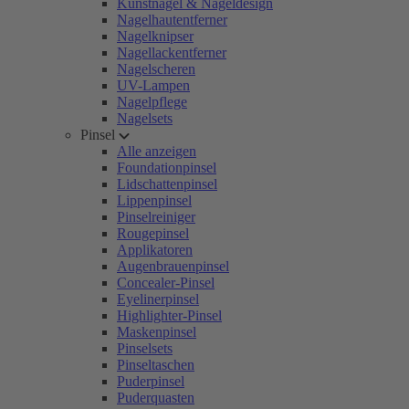
Kunstnägel & Nageldesign
Nagelhautentferner
Nagelknipser
Nagellackentferner
Nagelscheren
UV-Lampen
Nagelpflege
Nagelsets
Pinsel
Alle anzeigen
Foundationpinsel
Lidschattenpinsel
Lippenpinsel
Pinselreiniger
Rougepinsel
Applikatoren
Augenbrauenpinsel
Concealer-Pinsel
Eyelinerpinsel
Highlighter-Pinsel
Maskenpinsel
Pinselsets
Pinseltaschen
Puderpinsel
Puderquasten