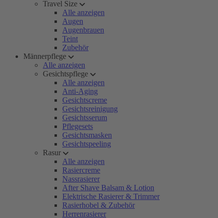
Travel Size
Alle anzeigen
Augen
Augenbrauen
Teint
Zubehör
Männerpflege
Alle anzeigen
Gesichtspflege
Alle anzeigen
Anti-Aging
Gesichtscreme
Gesichtsreinigung
Gesichtsserum
Pflegesets
Gesichtsmasken
Gesichtspeeling
Rasur
Alle anzeigen
Rasiercreme
Nassrasierer
After Shave Balsam & Lotion
Elektrische Rasierer & Trimmer
Rasierhobel & Zubehör
Herrenrasierer