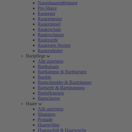
Nasenhaarentfernung
Pre-Shave
Rasiergel
Rasiermesser
Rasierpinsel
Rasierschale
Rasierschaum
Rasierseife
Rasiersets Herren
Rasierständer
Bartpflege
Alle anzeigen
Bartbalsam
Bartkämme & Bartbürsten
Bartöle
Bartschneider & Barttrimmer
Bartseife & Bartshampoo
Bartpflegesets
Bartscheren
Haare
Alle anzeigen
Shampoo
Pomade
Haarstyling
Haarausfall & Haarwuchs