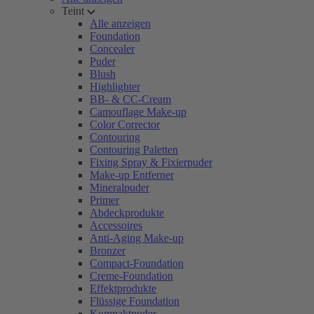
Teint
Alle anzeigen
Foundation
Concealer
Puder
Blush
Highlighter
BB- & CC-Cream
Camouflage Make-up
Color Corrector
Contouring
Contouring Paletten
Fixing Spray & Fixierpuder
Make-up Entferner
Mineralpuder
Primer
Abdeckprodukte
Accessoires
Anti-Aging Make-up
Bronzer
Compact-Foundation
Creme-Foundation
Effektprodukte
Flüssige Foundation
Kompaktpuder