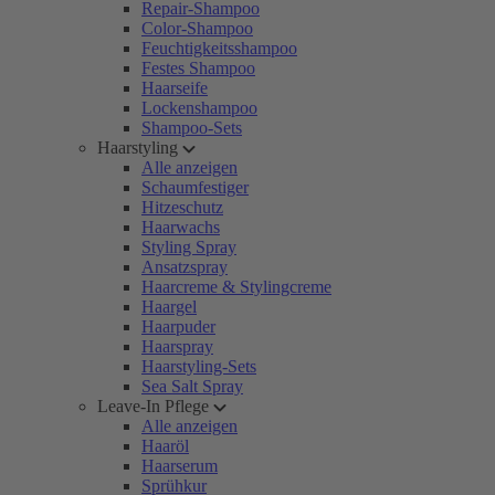
Repair-Shampoo
Color-Shampoo
Feuchtigkeitsshampoo
Festes Shampoo
Haarseife
Lockenshampoo
Shampoo-Sets
Haarstyling
Alle anzeigen
Schaumfestiger
Hitzeschutz
Haarwachs
Styling Spray
Ansatzspray
Haarcreme & Stylingcreme
Haargel
Haarpuder
Haarspray
Haarstyling-Sets
Sea Salt Spray
Leave-In Pflege
Alle anzeigen
Haaröl
Haarserum
Sprühkur