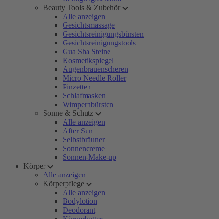
Beauty Tools & Zubehör
Alle anzeigen
Gesichtsmassage
Gesichtsreinigungsbürsten
Gesichtsreinigungstools
Gua Sha Steine
Kosmetikspiegel
Augenbrauenscheren
Micro Needle Roller
Pinzetten
Schlafmasken
Wimpernbürsten
Sonne & Schutz
Alle anzeigen
After Sun
Selbstbräuner
Sonnencreme
Sonnen-Make-up
Körper
Alle anzeigen
Körperpflege
Alle anzeigen
Bodylotion
Deodorant
Körperbutter