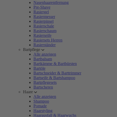
Nasenhaarentfernung
Pre-Shave
Rasiergel
Rasiermesser
Rasierpinsel
Rasierschale
Rasierschaum
Rasierseife
Rasiersets Herren
Rasierständer
Bartpflege
Alle anzeigen
Bartbalsam
Bartkämme & Bartbürsten
Bartöle
Bartschneider & Barttrimmer
Bartseife & Bartshampoo
Bartpflegesets
Bartscheren
Haare
Alle anzeigen
Shampoo
Pomade
Haarstyling
Haarausfall & Haarwuchs