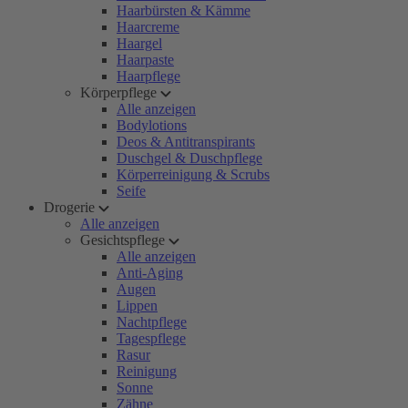
Haarbürsten & Kämme
Haarcreme
Haargel
Haarpaste
Haarpflege
Körperpflege
Alle anzeigen
Bodylotions
Deos & Antitranspirants
Duschgel & Duschpflege
Körperreinigung & Scrubs
Seife
Drogerie
Alle anzeigen
Gesichtspflege
Alle anzeigen
Anti-Aging
Augen
Lippen
Nachtpflege
Tagespflege
Rasur
Reinigung
Sonne
Zähne