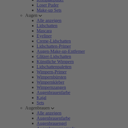
Loser Puder
Make-up Sets
Augen
Alle anzeigen
Lidschatten
Mascara
Eyeliner
Creme-Lidschatten
Lidschatten-Primer
Augen-Make-up-Entferner
Glitzer-Lidschatten
Künstliche Wimpern
Lidschattenpaletten
Wimpern-Primer
Wimpernbürsten
Wimpernkleber
Wimpernzangen
Augenbrauenfarbe
Kajal
Sets
Augenbrauen
Alle anzeigen
Augenbrauenfarbe
Augenbrauengel