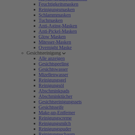
Feuchtigkeitsmasken
Reinigungsmasken
Schlammmasken
Tuchmasken
Anti-Aging-Masken
Anti-Pickel-Masken
Glow Masken
Mitesser-Masken
Overnight Maske
Gesichtsreinigung
Alle anzeigen
Gesichtspeeling
Gesichtswasser
Mizellenwasser
Reinigungsgel
Reinigungsöl
Abschminkpads
Abschminktücher
Gesichtsreinigungssets
Gesichtsseife
Make-up-Entferner
Reinigungscreme
Reinigungsmilch
Reinigungspuder
Reinigungsschaum