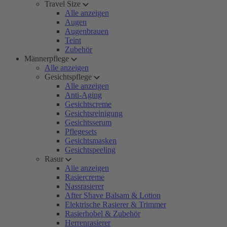
Travel Size
Alle anzeigen
Augen
Augenbrauen
Teint
Zubehör
Männerpflege
Alle anzeigen
Gesichtspflege
Alle anzeigen
Anti-Aging
Gesichtscreme
Gesichtsreinigung
Gesichtsserum
Pflegesets
Gesichtsmasken
Gesichtspeeling
Rasur
Alle anzeigen
Rasiercreme
Nassrasierer
After Shave Balsam & Lotion
Elektrische Rasierer & Trimmer
Rasierhobel & Zubehör
Herrenrasierer