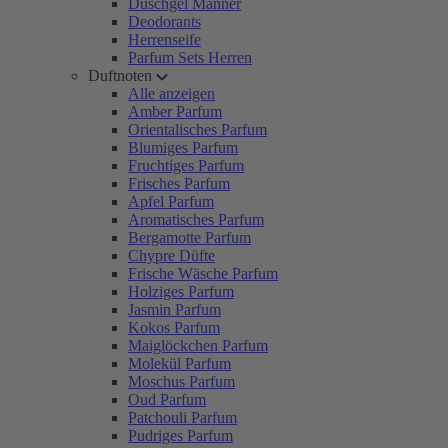
Duschgel Männer
Deodorants
Herrenseife
Parfum Sets Herren
Duftnoten
Alle anzeigen
Amber Parfum
Orientalisches Parfum
Blumiges Parfum
Fruchtiges Parfum
Frisches Parfum
Apfel Parfum
Aromatisches Parfum
Bergamotte Parfum
Chypre Düfte
Frische Wäsche Parfum
Holziges Parfum
Jasmin Parfum
Kokos Parfum
Maiglöckchen Parfum
Molekül Parfum
Moschus Parfum
Oud Parfum
Patchouli Parfum
Pudriges Parfum