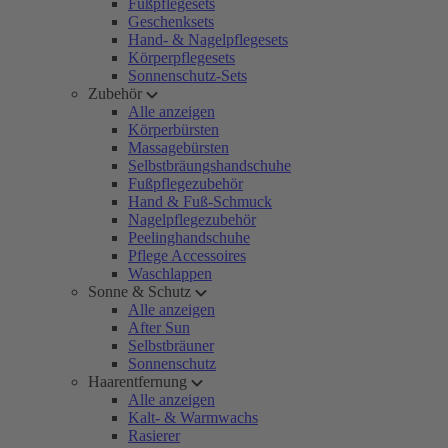
Fußpflegesets
Geschenksets
Hand- & Nagelpflegesets
Körperpflegesets
Sonnenschutz-Sets
Zubehör
Alle anzeigen
Körperbürsten
Massagebürsten
Selbstbräungshandschuhe
Fußpflegezubehör
Hand & Fuß-Schmuck
Nagelpflegezubehör
Peelinghandschuhe
Pflege Accessoires
Waschlappen
Sonne & Schutz
Alle anzeigen
After Sun
Selbstbräuner
Sonnenschutz
Haarentfernung
Alle anzeigen
Kalt- & Warmwachs
Rasierer