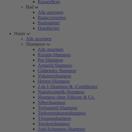
Rasurpflege
Bad
Alle anzeigen
Badaccessoires
Bademäntel
Handtücher
Haare
Alle anzeigen
Shampoos
Alle anzeigen
Keratin-Shampoo
Pre-Shampoo
Arganöl-Shampoo
Glättendes Shampoo
Volumenshampoo
Herren-Shampoo
2-in-1-Shampoo & -Conditioner
Naturkosmetik-Shampoo
Shampoo ohne Silikone & Co.
Silbershampoo
Teebaumöl-Shampoo
Tiefenreinigungsshampoo
Tönungsshampoo
Trockenshampoo
Anti-Schuppen-Shampoo