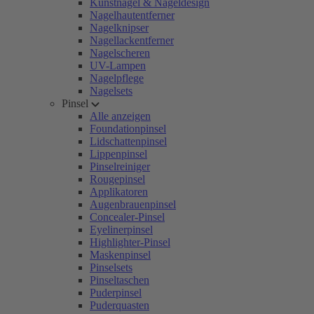
Kunstnägel & Nageldesign
Nagelhautentferner
Nagelknipser
Nagellackentferner
Nagelscheren
UV-Lampen
Nagelpflege
Nagelsets
Pinsel
Alle anzeigen
Foundationpinsel
Lidschattenpinsel
Lippenpinsel
Pinselreiniger
Rougepinsel
Applikatoren
Augenbrauenpinsel
Concealer-Pinsel
Eyelinerpinsel
Highlighter-Pinsel
Maskenpinsel
Pinselsets
Pinseltaschen
Puderpinsel
Puderquasten