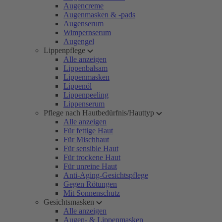
Augencreme
Augenmasken & -pads
Augenserum
Wimpernserum
Augengel
Lippenpflege
Alle anzeigen
Lippenbalsam
Lippenmasken
Lippenöl
Lippenpeeling
Lippenserum
Pflege nach Hautbedürfnis/Hauttyp
Alle anzeigen
Für fettige Haut
Für Mischhaut
Für sensible Haut
Für trockene Haut
Für unreine Haut
Anti-Aging-Gesichtspflege
Gegen Rötungen
Mit Sonnenschutz
Gesichtsmasken
Alle anzeigen
Augen- & Lippenmasken