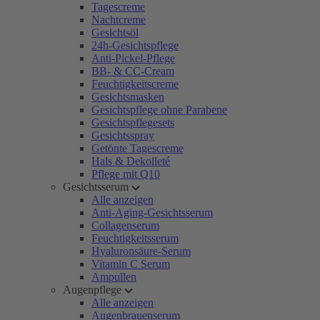
Tagescreme
Nachtcreme
Gesichtsöl
24h-Gesichtspflege
Anti-Pickel-Pflege
BB- & CC-Cream
Feuchtigkeitscreme
Gesichtsmasken
Gesichtspflege ohne Parabene
Gesichtspflegesets
Gesichtsspray
Getönte Tagescreme
Hals & Dekolleté
Pflege mit Q10
Gesichtsserum
Alle anzeigen
Anti-Aging-Gesichtsserum
Collagenserum
Feuchtigkeitsserum
Hyaluronsäure-Serum
Vitamin C Serum
Ampullen
Augenpflege
Alle anzeigen
Augenbrauenserum