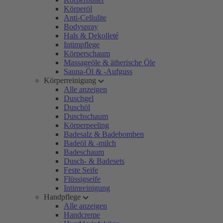
Körperöl
Anti-Cellulite
Bodyspray
Hals & Dekolleté
Intimpflege
Körperschaum
Massageöle & ätherische Öle
Sauna-Öl & -Aufguss
Körperreinigung
Alle anzeigen
Duschgel
Duschöl
Duschschaum
Körperpeeling
Badesalz & Badebomben
Badeöl & -milch
Badeschaum
Dusch- & Badesets
Feste Seife
Flüssigseife
Intimreinigung
Handpflege
Alle anzeigen
Handcreme