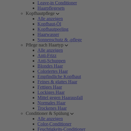
Leave-in Conditioner
Haarpflegesets
Kopfhautpflege
Alle anzeigen
Kopfhaut-Öl
Kopfhautpeeling
Haarwasser
Sonnenschutz & -pflege
Pflege nach Haartyp
Alle anzeigen
Anti-Frizz
Anti-Schuppen
Blondes Haar
Coloriertes Haar
Empfindliche Kopfhaut
Feines & glattes Haar
Fettiges Haar
Lockiges Haar
Mittel gegen Haarausfall
Normales Haar
Trockenes Haar
Conditioner & Spülung
Alle anzeigen
Color-Conditioner
Feuchtigkeits-Conditioner