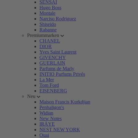
SENSAI
Hugo Boss
Montale
Narciso Rodriguez
Shiseido
Rabanne
Premiummarken
CHANEL
DIOR
Yves Saint Laurent
GIVENCHY
GUERLAIN
Parfums de Marly
INITIO Parfums Privés
La Mer
Tom Ford
EISENBERG
Neu
Maison Francis Kurkdjian
Penhaligon's
Widian
New Notes
IRÄYE
NEST NEW YORK
Ouai