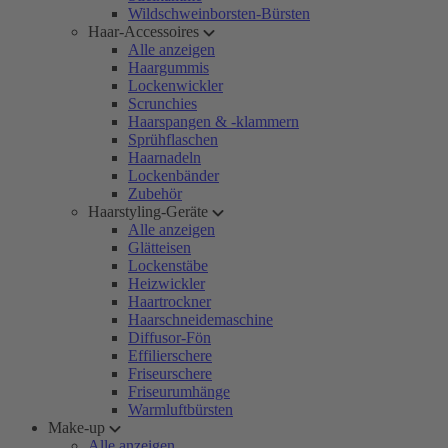
Wildschweinborsten-Bürsten
Haar-Accessoires
Alle anzeigen
Haargummis
Lockenwickler
Scrunchies
Haarspangen & -klammern
Sprühflaschen
Haarnadeln
Lockenbänder
Zubehör
Haarstyling-Geräte
Alle anzeigen
Glätteisen
Lockenstäbe
Heizwickler
Haartrockner
Haarschneidemaschine
Diffusor-Fön
Effilierschere
Friseurschere
Friseurumhänge
Warmluftbürsten
Make-up
Alle anzeigen