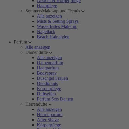
Gesicht & Körperpflege
Haarpflege
Sommer-Make-up und Trends
Alle anzeigen
Mists & Setting Sprays
Wasserfestes Make-up
Nagellack
Beach Hair stylen
Parfum
Alle anzeigen
Damendüfte
Alle anzeigen
Damenparfum
Haarparfum
Bodyspray
Duschgel Frauen
Deodorants
Körperpflege
Duftseifen
Parfum Sets Damen
Herrendüfte
Alle anzeigen
Herrenparfum
After Shave
Körperpflege