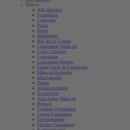
Teint
Alle anzeigen
Foundation
Concealer
Puder
Blush
Highlighter
BB- & CC-Cream
Camouflage Make-up
Color Corrector
Contouring
Contouring Paletten
Fixing Spray & Fixierpuder
Make-up Entferner
Mineralpuder
Primer
Abdeckprodukte
Accessoires
Anti-Aging Make-up
Bronzer
Compact-Foundation
Creme-Foundation
Effektprodukte
Flüssige Foundation
Kompaktpuder