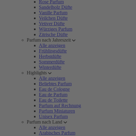
Rose Parfum
Sandelholz Düfte
Vanille Parfum
Veilchen Düfte
Vetiver Düfte
Würziges Parfum
Zitrische Düfte
Parfum nach Jahreszeit
Alle anzeigen
Frühlingsdüfte
Herbstdüfte
Sommerdüfte
Winterdüfte
Highlights
Alle anzeigen
Beliebtes Parfum
Eau de Cologne
Eau de Parfum
Eau de Toilette
Parfum auf Rechnung
Parfum Miniaturen
Unisex Parfum
Parfum nach Land
Alle anzeigen
Arabisches Parfum