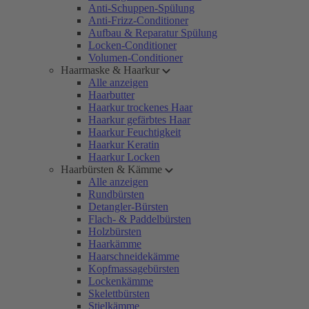
Anti-Schuppen-Spülung
Anti-Frizz-Conditioner
Aufbau & Reparatur Spülung
Locken-Conditioner
Volumen-Conditioner
Haarmaske & Haarkur
Alle anzeigen
Haarbutter
Haarkur trockenes Haar
Haarkur gefärbtes Haar
Haarkur Feuchtigkeit
Haarkur Keratin
Haarkur Locken
Haarbürsten & Kämme
Alle anzeigen
Rundbürsten
Detangler-Bürsten
Flach- & Paddelbürsten
Holzbürsten
Haarkämme
Haarschneidekämme
Kopfmassagebürsten
Lockenkämme
Skelettbürsten
Stielkämme