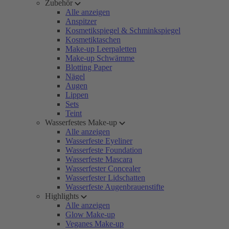
Zubehör
Alle anzeigen
Anspitzer
Kosmetikspiegel & Schminkspiegel
Kosmetiktaschen
Make-up Leerpaletten
Make-up Schwämme
Blotting Paper
Nägel
Augen
Lippen
Sets
Teint
Wasserfestes Make-up
Alle anzeigen
Wasserfeste Eyeliner
Wasserfeste Foundation
Wasserfeste Mascara
Wasserfester Concealer
Wasserfester Lidschatten
Wasserfeste Augenbrauenstifte
Highlights
Alle anzeigen
Glow Make-up
Veganes Make-up