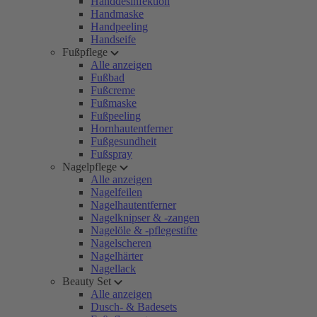
Handdesinfektion
Handmaske
Handpeeling
Handseife
Fußpflege
Alle anzeigen
Fußbad
Fußcreme
Fußmaske
Fußpeeling
Hornhautentferner
Fußgesundheit
Fußspray
Nagelpflege
Alle anzeigen
Nagelfeilen
Nagelhautentferner
Nagelknipser & -zangen
Nagelöle & -pflegestifte
Nagelscheren
Nagelhärter
Nagellack
Beauty Set
Alle anzeigen
Dusch- & Badesets