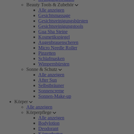
Beauty Tools & Zubehör
Alle anzeigen
Gesichtsmassage
Gesichtsreinigungsbürsten
Gesichtsreinigungstools
Gua Sha Steine
Kosmetikspiegel
Augenbrauenscheren
Micro Needle Roller
Pinzetten
Schlafmasken
Wimpernbürsten
Sonne & Schutz
Alle anzeigen
After Sun
Selbstbräuner
Sonnencreme
Sonnen-Make-up
Körper
Alle anzeigen
Körperpflege
Alle anzeigen
Bodylotion
Deodorant
Körperbutter