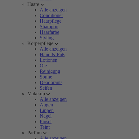
Haare
Alle anzeigen
Conditioner
Haarpflege
Shampoo
Haarfarbe
Styling
Körperpflege
Alle anzeigen
Hand & Fuß
Lotionen
Öle
Reinigung
Sonne
Deodorants
Seifen
Make-up
Alle anzeigen
Augen
Lippen
Nägel
Pinsel
Teint
Parfum
Alle anzeigen