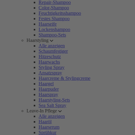
Repair-Shampoo
Color-Shampoo
Feuchtigkeitsshampoo
Festes Shampoo
Haarseife
Lockenshampoo
Shampoo-Sets
Haarstyling
Alle anzeigen
Schaumfestiger
Hitzeschutz
Haarwachs
Styling Spray
Ansatzspray
Haarcreme & Stylingcreme
Haargel
Haarpuder
Haarspray
Haarstyling-Sets
Sea Salt Spray
Leave-In Pflege
Alle anzeigen
Haaröl
Haarserum
Sprühkur