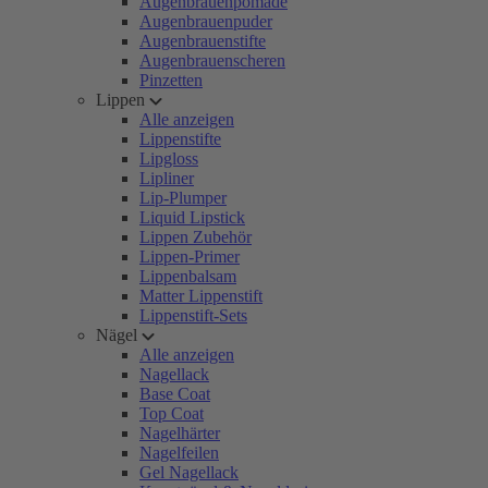
Augenbrauenpomade
Augenbrauenpuder
Augenbrauenstifte
Augenbrauenscheren
Pinzetten
Lippen
Alle anzeigen
Lippenstifte
Lipgloss
Lipliner
Lip-Plumper
Liquid Lipstick
Lippen Zubehör
Lippen-Primer
Lippenbalsam
Matter Lippenstift
Lippenstift-Sets
Nägel
Alle anzeigen
Nagellack
Base Coat
Top Coat
Nagelhärter
Nagelfeilen
Gel Nagellack