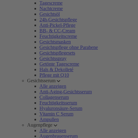
Tagescreme
Nachtcreme
Gesichtsöl
24h-Gesichtspflege
Anti-Pickel-Pflege
BB- & CC-Cream
Feuchtigkeitscreme
Gesichtsmasken
Gesichtspflege ohne Parabene
Gesichtspflegesets
Gesichtsspray
Getönte Tagescreme
Hals & Dekolleté
Pflege mit Q10
Gesichtsserum
Alle anzeigen
Anti-Aging-Gesichtsserum
Collagenserum
Feuchtigkeitsserum
Hyaluronsäure-Serum
Vitamin C Serum
Ampullen
Augenpflege
Alle anzeigen
Augenbrauenserum