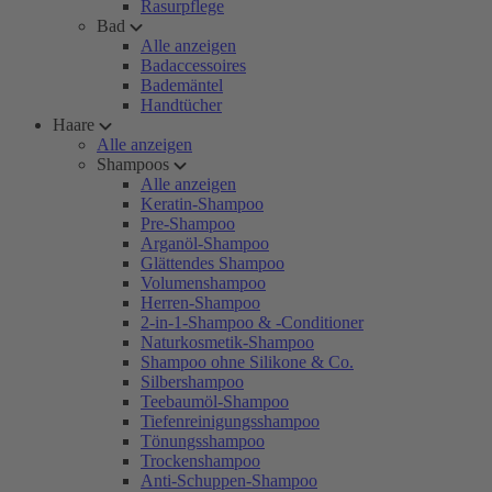
Rasurpflege
Bad
Alle anzeigen
Badaccessoires
Bademäntel
Handtücher
Haare
Alle anzeigen
Shampoos
Alle anzeigen
Keratin-Shampoo
Pre-Shampoo
Arganöl-Shampoo
Glättendes Shampoo
Volumenshampoo
Herren-Shampoo
2-in-1-Shampoo & -Conditioner
Naturkosmetik-Shampoo
Shampoo ohne Silikone & Co.
Silbershampoo
Teebaumöl-Shampoo
Tiefenreinigungsshampoo
Tönungsshampoo
Trockenshampoo
Anti-Schuppen-Shampoo