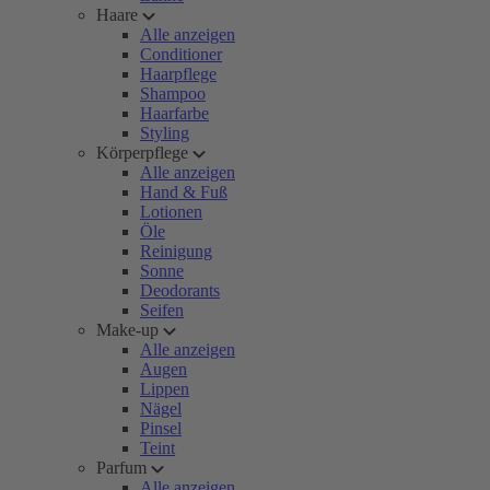
Haare
Alle anzeigen
Conditioner
Haarpflege
Shampoo
Haarfarbe
Styling
Körperpflege
Alle anzeigen
Hand & Fuß
Lotionen
Öle
Reinigung
Sonne
Deodorants
Seifen
Make-up
Alle anzeigen
Augen
Lippen
Nägel
Pinsel
Teint
Parfum
Alle anzeigen