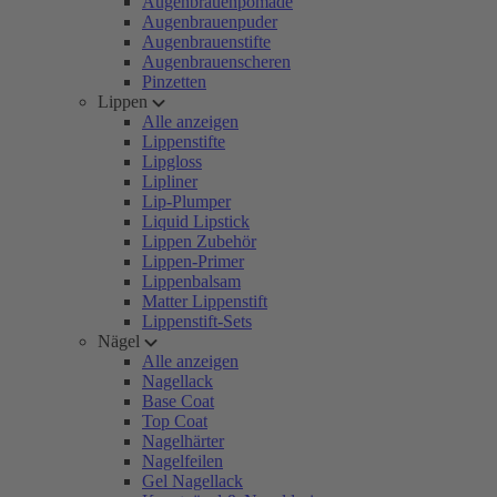
Augenbrauenpomade
Augenbrauenpuder
Augenbrauenstifte
Augenbrauenscheren
Pinzetten
Lippen
Alle anzeigen
Lippenstifte
Lipgloss
Lipliner
Lip-Plumper
Liquid Lipstick
Lippen Zubehör
Lippen-Primer
Lippenbalsam
Matter Lippenstift
Lippenstift-Sets
Nägel
Alle anzeigen
Nagellack
Base Coat
Top Coat
Nagelhärter
Nagelfeilen
Gel Nagellack