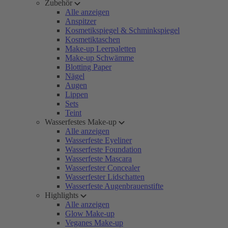
Zubehör
Alle anzeigen
Anspitzer
Kosmetikspiegel & Schminkspiegel
Kosmetiktaschen
Make-up Leerpaletten
Make-up Schwämme
Blotting Paper
Nägel
Augen
Lippen
Sets
Teint
Wasserfestes Make-up
Alle anzeigen
Wasserfeste Eyeliner
Wasserfeste Foundation
Wasserfeste Mascara
Wasserfester Concealer
Wasserfester Lidschatten
Wasserfeste Augenbrauenstifte
Highlights
Alle anzeigen
Glow Make-up
Veganes Make-up