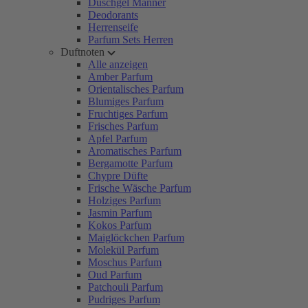
Duschgel Männer
Deodorants
Herrenseife
Parfum Sets Herren
Duftnoten
Alle anzeigen
Amber Parfum
Orientalisches Parfum
Blumiges Parfum
Fruchtiges Parfum
Frisches Parfum
Apfel Parfum
Aromatisches Parfum
Bergamotte Parfum
Chypre Düfte
Frische Wäsche Parfum
Holziges Parfum
Jasmin Parfum
Kokos Parfum
Maiglöckchen Parfum
Molekül Parfum
Moschus Parfum
Oud Parfum
Patchouli Parfum
Pudriges Parfum