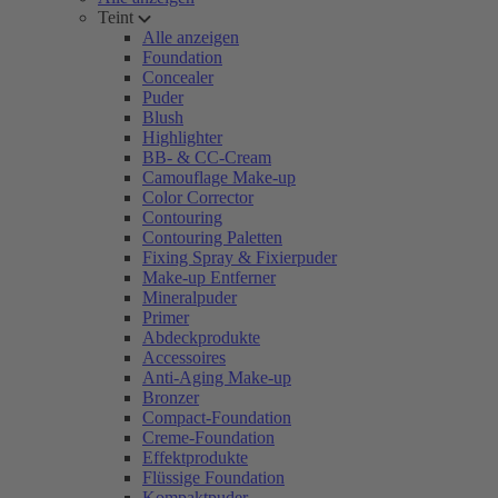
Teint
Alle anzeigen
Foundation
Concealer
Puder
Blush
Highlighter
BB- & CC-Cream
Camouflage Make-up
Color Corrector
Contouring
Contouring Paletten
Fixing Spray & Fixierpuder
Make-up Entferner
Mineralpuder
Primer
Abdeckprodukte
Accessoires
Anti-Aging Make-up
Bronzer
Compact-Foundation
Creme-Foundation
Effektprodukte
Flüssige Foundation
Kompaktpuder