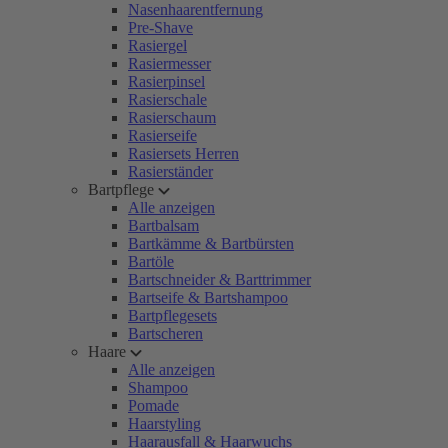
Nasenhaarentfernung
Pre-Shave
Rasiergel
Rasiermesser
Rasierpinsel
Rasierschale
Rasierschaum
Rasierseife
Rasiersets Herren
Rasierständer
Bartpflege
Alle anzeigen
Bartbalsam
Bartkämme & Bartbürsten
Bartöle
Bartschneider & Barttrimmer
Bartseife & Bartshampoo
Bartpflegesets
Bartscheren
Haare
Alle anzeigen
Shampoo
Pomade
Haarstyling
Haarausfall & Haarwuchs