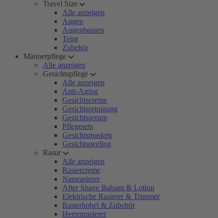
Travel Size
Alle anzeigen
Augen
Augenbrauen
Teint
Zubehör
Männerpflege
Alle anzeigen
Gesichtspflege
Alle anzeigen
Anti-Aging
Gesichtscreme
Gesichtsreinigung
Gesichtsserum
Pflegesets
Gesichtsmasken
Gesichtspeeling
Rasur
Alle anzeigen
Rasiercreme
Nassrasierer
After Shave Balsam & Lotion
Elektrische Rasierer & Trimmer
Rasierhobel & Zubehör
Herrenrasierer