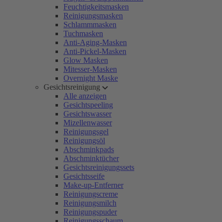
Feuchtigkeitsmasken
Reinigungsmasken
Schlammmasken
Tuchmasken
Anti-Aging-Masken
Anti-Pickel-Masken
Glow Masken
Mitesser-Masken
Overnight Maske
Gesichtsreinigung
Alle anzeigen
Gesichtspeeling
Gesichtswasser
Mizellenwasser
Reinigungsgel
Reinigungsöl
Abschminkpads
Abschminktücher
Gesichtsreinigungssets
Gesichtsseife
Make-up-Entferner
Reinigungscreme
Reinigungsmilch
Reinigungspuder
Reinigungsschaum