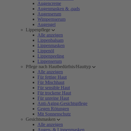
Augencreme
Augenmasken & -pads
Augenserum
Wimpernserum
Augengel
Lippenpflege
Alle anzeigen
Lippenbalsam
Lippenmasken
Lippenöl
Lippenpeeling
Lippenserum
Pflege nach Hautbedürfnis/Hauttyp
Alle anzeigen
Für fettige Haut
Für Mischhaut
Für sensible Haut
Für trockene Haut
Für unreine Haut
Anti-Aging-Gesichtspflege
Gegen Rötungen
Mit Sonnenschutz
Gesichtsmasken
Alle anzeigen
Augen- & Lippenmasken