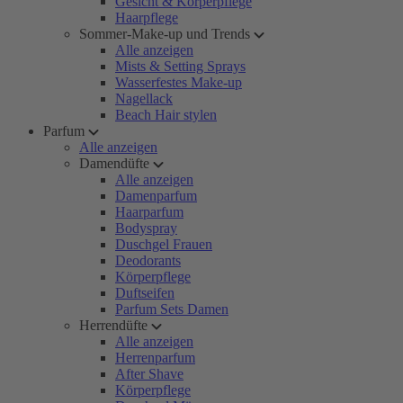
Gesicht & Körperpflege
Haarpflege
Sommer-Make-up und Trends
Alle anzeigen
Mists & Setting Sprays
Wasserfestes Make-up
Nagellack
Beach Hair stylen
Parfum
Alle anzeigen
Damendüfte
Alle anzeigen
Damenparfum
Haarparfum
Bodyspray
Duschgel Frauen
Deodorants
Körperpflege
Duftseifen
Parfum Sets Damen
Herrendüfte
Alle anzeigen
Herrenparfum
After Shave
Körperpflege