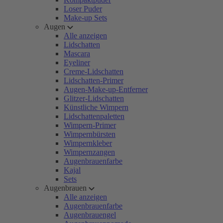
Loser Puder
Make-up Sets
Augen
Alle anzeigen
Lidschatten
Mascara
Eyeliner
Creme-Lidschatten
Lidschatten-Primer
Augen-Make-up-Entferner
Glitzer-Lidschatten
Künstliche Wimpern
Lidschattenpaletten
Wimpern-Primer
Wimpernbürsten
Wimpernkleber
Wimpernzangen
Augenbrauenfarbe
Kajal
Sets
Augenbrauen
Alle anzeigen
Augenbrauenfarbe
Augenbrauengel