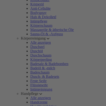
Körperöl
Anti-Cellulite
Bodyspray
Hals & Dekolleté
Intimpflege
Körperschaum
Massageöle & ätherische Öle
Sauna-Öl & -Aufguss
Körperreinigung
Alle anzeigen
Duschgel
Duschöl
Duschschaum
Körperpeeling
Badesalz & Badebomben
Badeöl & -milch
Badeschaum
Dusch- & Badesets
Feste Seife
Flüssigseife
Intimreinigung
Handpflege
Alle anzeigen
Handcreme