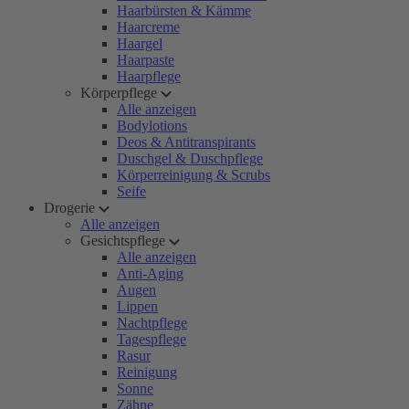
Haarbürsten & Kämme
Haarcreme
Haargel
Haarpaste
Haarpflege
Körperpflege
Alle anzeigen
Bodylotions
Deos & Antitranspirants
Duschgel & Duschpflege
Körperreinigung & Scrubs
Seife
Drogerie
Alle anzeigen
Gesichtspflege
Alle anzeigen
Anti-Aging
Augen
Lippen
Nachtpflege
Tagespflege
Rasur
Reinigung
Sonne
Zähne