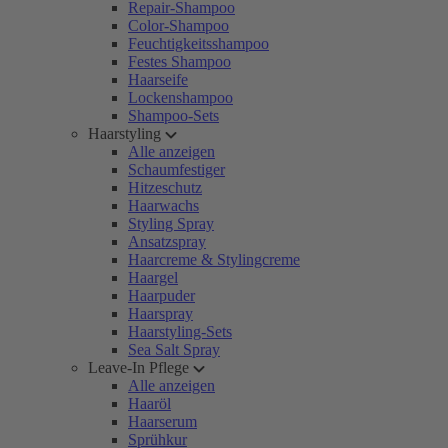
Repair-Shampoo
Color-Shampoo
Feuchtigkeitsshampoo
Festes Shampoo
Haarseife
Lockenshampoo
Shampoo-Sets
Haarstyling
Alle anzeigen
Schaumfestiger
Hitzeschutz
Haarwachs
Styling Spray
Ansatzspray
Haarcreme & Stylingcreme
Haargel
Haarpuder
Haarspray
Haarstyling-Sets
Sea Salt Spray
Leave-In Pflege
Alle anzeigen
Haaröl
Haarserum
Sprühkur