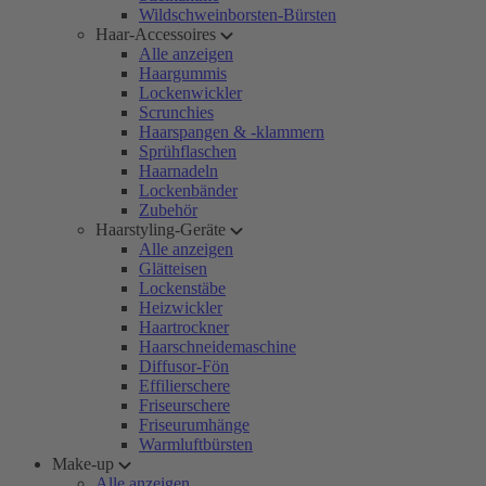
Wildschweinborsten-Bürsten
Haar-Accessoires
Alle anzeigen
Haargummis
Lockenwickler
Scrunchies
Haarspangen & -klammern
Sprühflaschen
Haarnadeln
Lockenbänder
Zubehör
Haarstyling-Geräte
Alle anzeigen
Glätteisen
Lockenstäbe
Heizwickler
Haartrockner
Haarschneidemaschine
Diffusor-Fön
Effilierschere
Friseurschere
Friseurumhänge
Warmluftbürsten
Make-up
Alle anzeigen