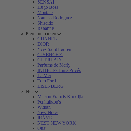
SENSAI
Hugo Boss
Montale
Narciso Rodriguez
Shiseido
Rabanne
Premiummarken
CHANEL
DIOR
Yves Saint Laurent
GIVENCHY
GUERLAIN
Parfums de Marly
INITIO Parfums Privés
La Mer
Tom Ford
EISENBERG
Neu
Maison Francis Kurkdjian
Penhaligon's
Widian
New Notes
IRÄYE
NEST NEW YORK
Ouai