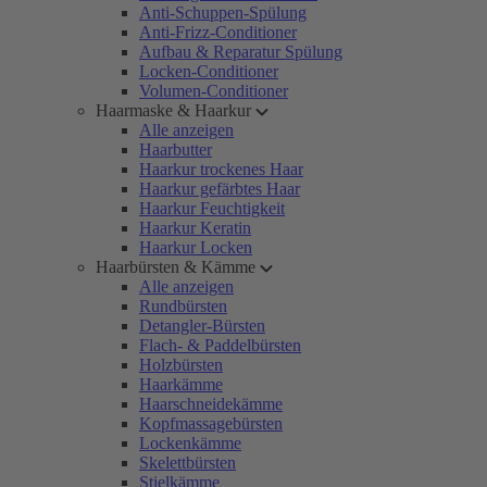
Anti-Schuppen-Spülung
Anti-Frizz-Conditioner
Aufbau & Reparatur Spülung
Locken-Conditioner
Volumen-Conditioner
Haarmaske & Haarkur
Alle anzeigen
Haarbutter
Haarkur trockenes Haar
Haarkur gefärbtes Haar
Haarkur Feuchtigkeit
Haarkur Keratin
Haarkur Locken
Haarbürsten & Kämme
Alle anzeigen
Rundbürsten
Detangler-Bürsten
Flach- & Paddelbürsten
Holzbürsten
Haarkämme
Haarschneidekämme
Kopfmassagebürsten
Lockenkämme
Skelettbürsten
Stielkämme