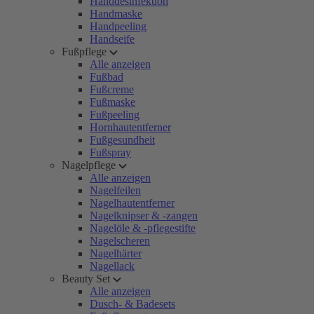
Handdesinfektion
Handmaske
Handpeeling
Handseife
Fußpflege
Alle anzeigen
Fußbad
Fußcreme
Fußmaske
Fußpeeling
Hornhautentferner
Fußgesundheit
Fußspray
Nagelpflege
Alle anzeigen
Nagelfeilen
Nagelhautentferner
Nagelknipser & -zangen
Nagelöle & -pflegestifte
Nagelscheren
Nagelhärter
Nagellack
Beauty Set
Alle anzeigen
Dusch- & Badesets