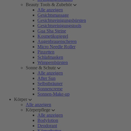
Beauty Tools & Zubehör
Alle anzeigen
Gesichtsmassage
Gesichtsreinigungsbürsten
Gesichtsreinigungstools
Gua Sha Steine
Kosmetikspiegel
Augenbrauenscheren
Micro Needle Roller
Pinzetten
Schlafmasken
Wimpernbürsten
Sonne & Schutz
Alle anzeigen
After Sun
Selbstbräuner
Sonnencreme
Sonnen-Make-up
Körper
Alle anzeigen
Körperpflege
Alle anzeigen
Bodylotion
Deodorant
Körperbutter