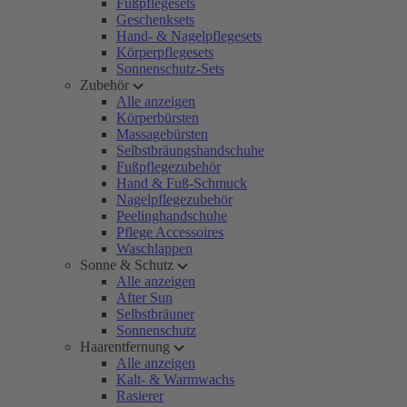
Fußpflegesets
Geschenksets
Hand- & Nagelpflegesets
Körperpflegesets
Sonnenschutz-Sets
Zubehör
Alle anzeigen
Körperbürsten
Massagebürsten
Selbstbräungshandschuhe
Fußpflegezubehör
Hand & Fuß-Schmuck
Nagelpflegezubehör
Peelinghandschuhe
Pflege Accessoires
Waschlappen
Sonne & Schutz
Alle anzeigen
After Sun
Selbstbräuner
Sonnenschutz
Haarentfernung
Alle anzeigen
Kalt- & Warmwachs
Rasierer