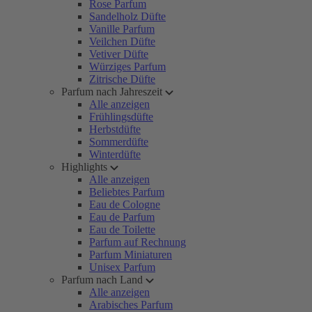
Rose Parfum
Sandelholz Düfte
Vanille Parfum
Veilchen Düfte
Vetiver Düfte
Würziges Parfum
Zitrische Düfte
Parfum nach Jahreszeit
Alle anzeigen
Frühlingsdüfte
Herbstdüfte
Sommerdüfte
Winterdüfte
Highlights
Alle anzeigen
Beliebtes Parfum
Eau de Cologne
Eau de Parfum
Eau de Toilette
Parfum auf Rechnung
Parfum Miniaturen
Unisex Parfum
Parfum nach Land
Alle anzeigen
Arabisches Parfum