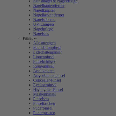
Kunstnägel & Nageldesign
Nagelhautentferner
Nagelknipser
Nagellackentferner
Nagelscheren
UV-Lampen
Nagelpflege
Nagelsets
Pinsel
Alle anzeigen
Foundationpinsel
Lidschattenpinsel
Lippenpinsel
Pinselreiniger
Rougepinsel
Applikatoren
Augenbrauenpinsel
Concealer-Pinsel
Eyelinerpinsel
Highlighter-Pinsel
Maskenpinsel
Pinselsets
Pinseltaschen
Puderpinsel
Puderquasten