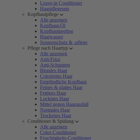
Leave-in Conditioner
Haarpflegesets
Kopfhautpflege
Alle anzeigen
Kopfhaut-Öl
Kopfhautpeeling
Haarwasser
Sonnenschutz & -pflege
Pflege nach Haartyp
Alle anzeigen
Anti-Frizz
Anti-Schuppen
Blondes Haar
Coloriertes Haar
Empfindliche Kopfhaut
Feines & glattes Haar
Fettiges Haar
Lockiges Haar
Mittel gegen Haarausfall
Normales Haar
Trockenes Haar
Conditioner & Spülung
Alle anzeigen
Color-Conditioner
Feuchtigkeits-Conditioner