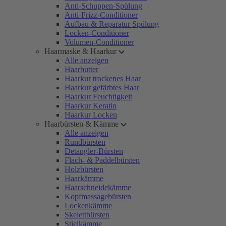
Anti-Schuppen-Spülung
Anti-Frizz-Conditioner
Aufbau & Reparatur Spülung
Locken-Conditioner
Volumen-Conditioner
Haarmaske & Haarkur
Alle anzeigen
Haarbutter
Haarkur trockenes Haar
Haarkur gefärbtes Haar
Haarkur Feuchtigkeit
Haarkur Keratin
Haarkur Locken
Haarbürsten & Kämme
Alle anzeigen
Rundbürsten
Detangler-Bürsten
Flach- & Paddelbürsten
Holzbürsten
Haarkämme
Haarschneidekämme
Kopfmassagebürsten
Lockenkämme
Skelettbürsten
Stielkämme