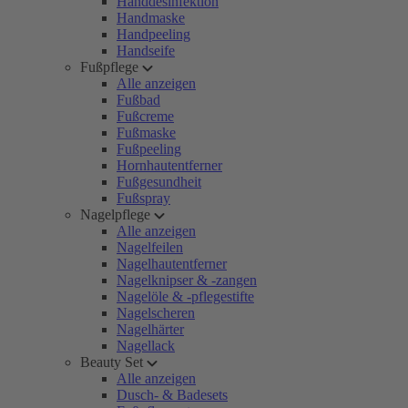
Handdesinfektion
Handmaske
Handpeeling
Handseife
Fußpflege
Alle anzeigen
Fußbad
Fußcreme
Fußmaske
Fußpeeling
Hornhautentferner
Fußgesundheit
Fußspray
Nagelpflege
Alle anzeigen
Nagelfeilen
Nagelhautentferner
Nagelknipser & -zangen
Nagelöle & -pflegestifte
Nagelscheren
Nagelhärter
Nagellack
Beauty Set
Alle anzeigen
Dusch- & Badesets