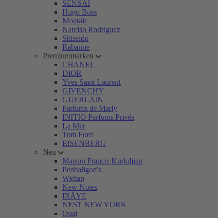
SENSAI
Hugo Boss
Montale
Narciso Rodriguez
Shiseido
Rabanne
Premiummarken
CHANEL
DIOR
Yves Saint Laurent
GIVENCHY
GUERLAIN
Parfums de Marly
INITIO Parfums Privés
La Mer
Tom Ford
EISENBERG
Neu
Maison Francis Kurkdjian
Penhaligon's
Widian
New Notes
IRÄYE
NEST NEW YORK
Ouai