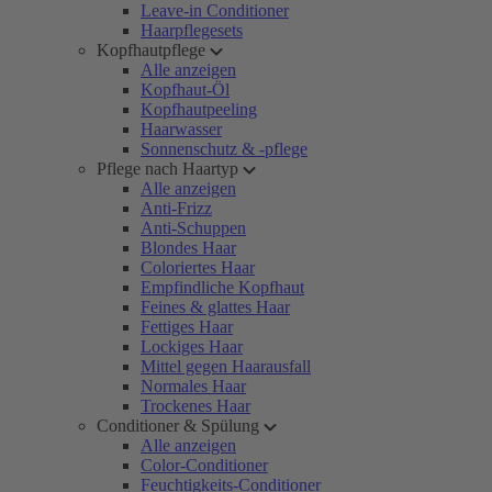
Leave-in Conditioner
Haarpflegesets
Kopfhautpflege
Alle anzeigen
Kopfhaut-Öl
Kopfhautpeeling
Haarwasser
Sonnenschutz & -pflege
Pflege nach Haartyp
Alle anzeigen
Anti-Frizz
Anti-Schuppen
Blondes Haar
Coloriertes Haar
Empfindliche Kopfhaut
Feines & glattes Haar
Fettiges Haar
Lockiges Haar
Mittel gegen Haarausfall
Normales Haar
Trockenes Haar
Conditioner & Spülung
Alle anzeigen
Color-Conditioner
Feuchtigkeits-Conditioner