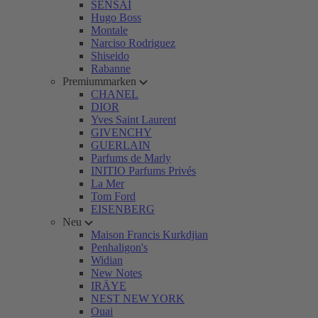
SENSAI
Hugo Boss
Montale
Narciso Rodriguez
Shiseido
Rabanne
Premiummarken
CHANEL
DIOR
Yves Saint Laurent
GIVENCHY
GUERLAIN
Parfums de Marly
INITIO Parfums Privés
La Mer
Tom Ford
EISENBERG
Neu
Maison Francis Kurkdjian
Penhaligon's
Widian
New Notes
IRÄYE
NEST NEW YORK
Ouai