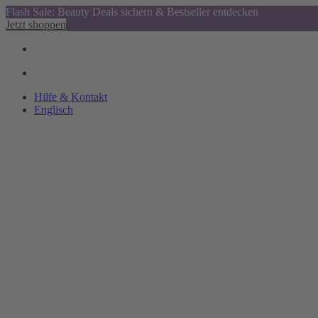
Flash Sale: Beauty Deals sichern & Bestseller entdecken
Jetzt shoppen
Hilfe & Kontakt
Englisch