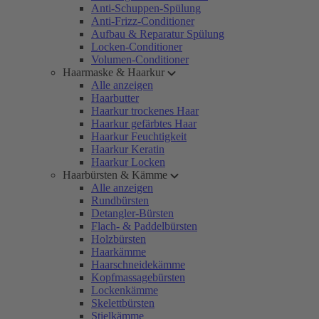
Anti-Schuppen-Spülung
Anti-Frizz-Conditioner
Aufbau & Reparatur Spülung
Locken-Conditioner
Volumen-Conditioner
Haarmaske & Haarkur
Alle anzeigen
Haarbutter
Haarkur trockenes Haar
Haarkur gefärbtes Haar
Haarkur Feuchtigkeit
Haarkur Keratin
Haarkur Locken
Haarbürsten & Kämme
Alle anzeigen
Rundbürsten
Detangler-Bürsten
Flach- & Paddelbürsten
Holzbürsten
Haarkämme
Haarschneidekämme
Kopfmassagebürsten
Lockenkämme
Skelettbürsten
Stielkämme