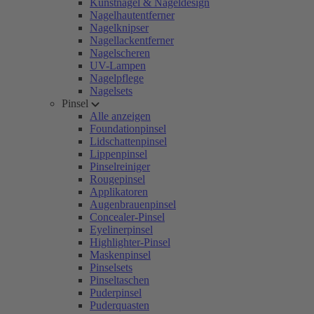
Kunstnägel & Nageldesign
Nagelhautentferner
Nagelknipser
Nagellackentferner
Nagelscheren
UV-Lampen
Nagelpflege
Nagelsets
Pinsel
Alle anzeigen
Foundationpinsel
Lidschattenpinsel
Lippenpinsel
Pinselreiniger
Rougepinsel
Applikatoren
Augenbrauenpinsel
Concealer-Pinsel
Eyelinerpinsel
Highlighter-Pinsel
Maskenpinsel
Pinselsets
Pinseltaschen
Puderpinsel
Puderquasten