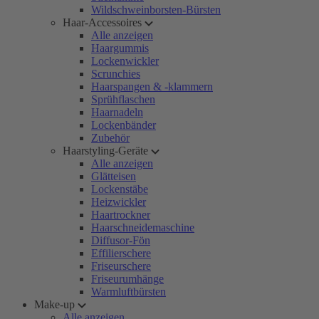
Wildschweinborsten-Bürsten
Haar-Accessoires
Alle anzeigen
Haargummis
Lockenwickler
Scrunchies
Haarspangen & -klammern
Sprühflaschen
Haarnadeln
Lockenbänder
Zubehör
Haarstyling-Geräte
Alle anzeigen
Glätteisen
Lockenstäbe
Heizwickler
Haartrockner
Haarschneidemaschine
Diffusor-Fön
Effilierschere
Friseurschere
Friseurumhänge
Warmluftbürsten
Make-up
Alle anzeigen