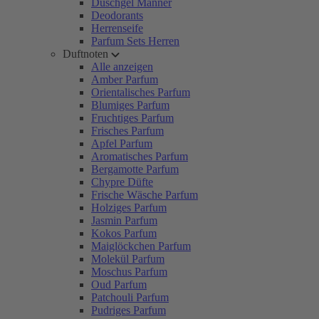
Duschgel Männer
Deodorants
Herrenseife
Parfum Sets Herren
Duftnoten
Alle anzeigen
Amber Parfum
Orientalisches Parfum
Blumiges Parfum
Fruchtiges Parfum
Frisches Parfum
Apfel Parfum
Aromatisches Parfum
Bergamotte Parfum
Chypre Düfte
Frische Wäsche Parfum
Holziges Parfum
Jasmin Parfum
Kokos Parfum
Maiglöckchen Parfum
Molekül Parfum
Moschus Parfum
Oud Parfum
Patchouli Parfum
Pudriges Parfum