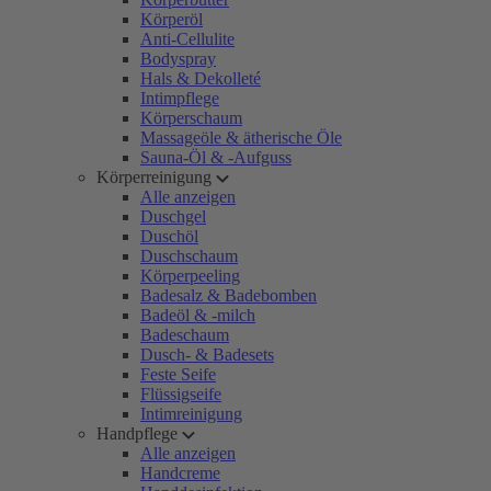
Körperöl
Anti-Cellulite
Bodyspray
Hals & Dekolleté
Intimpflege
Körperschaum
Massageöle & ätherische Öle
Sauna-Öl & -Aufguss
Körperreinigung
Alle anzeigen
Duschgel
Duschöl
Duschschaum
Körperpeeling
Badesalz & Badebomben
Badeöl & -milch
Badeschaum
Dusch- & Badesets
Feste Seife
Flüssigseife
Intimreinigung
Handpflege
Alle anzeigen
Handcreme