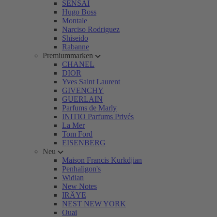
SENSAI
Hugo Boss
Montale
Narciso Rodriguez
Shiseido
Rabanne
Premiummarken
CHANEL
DIOR
Yves Saint Laurent
GIVENCHY
GUERLAIN
Parfums de Marly
INITIO Parfums Privés
La Mer
Tom Ford
EISENBERG
Neu
Maison Francis Kurkdjian
Penhaligon's
Widian
New Notes
IRÄYE
NEST NEW YORK
Ouai