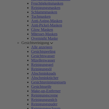
Feuchtigkeitsmasken
Reinigungsmasken
Schlammmasken
Tuchmasken
Anti-Aging-Masken
Anti-Pickel-Masken
Glow Masken
Mitesser-Masken
Overnight Maske
Gesichtsreinigung
Alle anzeigen
Gesichtspeeling
Gesichtswasser
Mizellenwasser
Reinigungsgel
Reinigungsöl
Abschminkpads
Abschminktücher
Gesichtsreinigungssets
Gesichtsseife
Make-up-Entferner
Reinigungscreme
Reinigungsmilch
Reinigungspuder
Reinigungsschaum