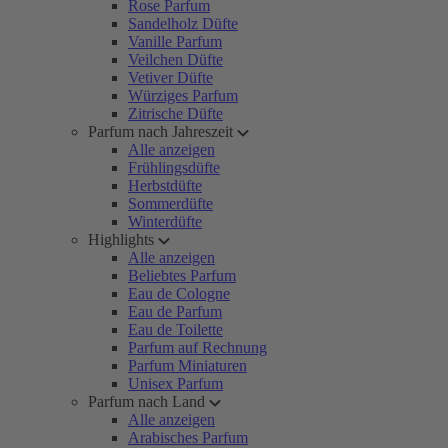
Rose Parfum
Sandelholz Düfte
Vanille Parfum
Veilchen Düfte
Vetiver Düfte
Würziges Parfum
Zitrische Düfte
Parfum nach Jahreszeit
Alle anzeigen
Frühlingsdüfte
Herbstdüfte
Sommerdüfte
Winterdüfte
Highlights
Alle anzeigen
Beliebtes Parfum
Eau de Cologne
Eau de Parfum
Eau de Toilette
Parfum auf Rechnung
Parfum Miniaturen
Unisex Parfum
Parfum nach Land
Alle anzeigen
Arabisches Parfum