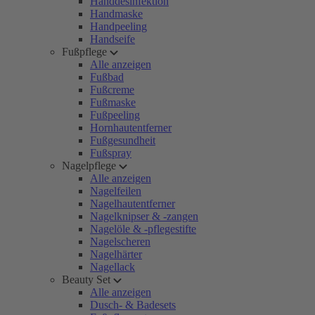
Handdesinfektion
Handmaske
Handpeeling
Handseife
Fußpflege
Alle anzeigen
Fußbad
Fußcreme
Fußmaske
Fußpeeling
Hornhautentferner
Fußgesundheit
Fußspray
Nagelpflege
Alle anzeigen
Nagelfeilen
Nagelhautentferner
Nagelknipser & -zangen
Nagelöle & -pflegestifte
Nagelscheren
Nagelhärter
Nagellack
Beauty Set
Alle anzeigen
Dusch- & Badesets