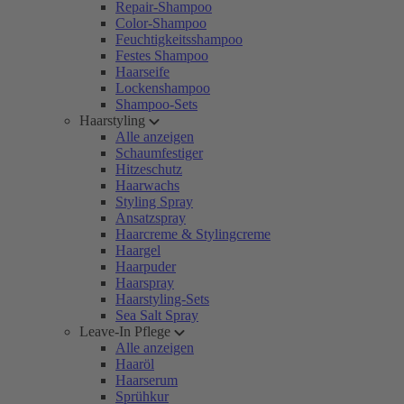
Repair-Shampoo
Color-Shampoo
Feuchtigkeitsshampoo
Festes Shampoo
Haarseife
Lockenshampoo
Shampoo-Sets
Haarstyling
Alle anzeigen
Schaumfestiger
Hitzeschutz
Haarwachs
Styling Spray
Ansatzspray
Haarcreme & Stylingcreme
Haargel
Haarpuder
Haarspray
Haarstyling-Sets
Sea Salt Spray
Leave-In Pflege
Alle anzeigen
Haaröl
Haarserum
Sprühkur