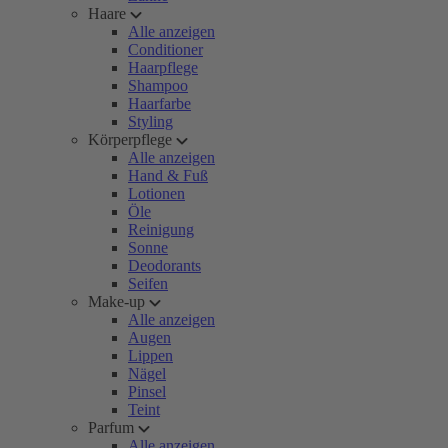
Haare
Alle anzeigen
Conditioner
Haarpflege
Shampoo
Haarfarbe
Styling
Körperpflege
Alle anzeigen
Hand & Fuß
Lotionen
Öle
Reinigung
Sonne
Deodorants
Seifen
Make-up
Alle anzeigen
Augen
Lippen
Nägel
Pinsel
Teint
Parfum
Alle anzeigen