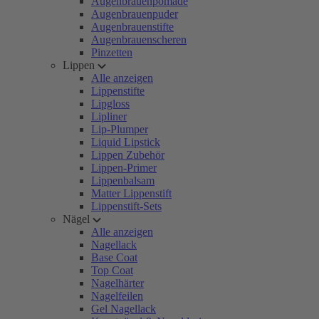
Augenbrauenpomade
Augenbrauenpuder
Augenbrauenstifte
Augenbrauenscheren
Pinzetten
Lippen
Alle anzeigen
Lippenstifte
Lipgloss
Lipliner
Lip-Plumper
Liquid Lipstick
Lippen Zubehör
Lippen-Primer
Lippenbalsam
Matter Lippenstift
Lippenstift-Sets
Nägel
Alle anzeigen
Nagellack
Base Coat
Top Coat
Nagelhärter
Nagelfeilen
Gel Nagellack