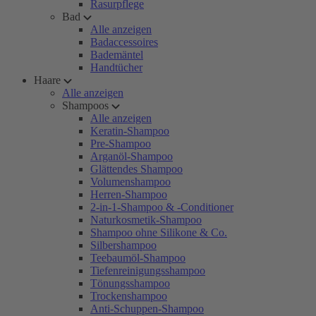
Rasurpflege
Bad
Alle anzeigen
Badaccessoires
Bademäntel
Handtücher
Haare
Alle anzeigen
Shampoos
Alle anzeigen
Keratin-Shampoo
Pre-Shampoo
Arganöl-Shampoo
Glättendes Shampoo
Volumenshampoo
Herren-Shampoo
2-in-1-Shampoo & -Conditioner
Naturkosmetik-Shampoo
Shampoo ohne Silikone & Co.
Silbershampoo
Teebaumöl-Shampoo
Tiefenreinigungsshampoo
Tönungsshampoo
Trockenshampoo
Anti-Schuppen-Shampoo