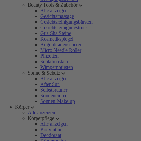
Beauty Tools & Zubehör
Alle anzeigen
Gesichtsmassage
Gesichtsreinigungsbürsten
Gesichtsreinigungstools
Gua Sha Steine
Kosmetikspiegel
Augenbrauenscheren
Micro Needle Roller
Pinzetten
Schlafmasken
Wimpernbürsten
Sonne & Schutz
Alle anzeigen
After Sun
Selbstbräuner
Sonnencreme
Sonnen-Make-up
Körper
Alle anzeigen
Körperpflege
Alle anzeigen
Bodylotion
Deodorant
Körperbutter