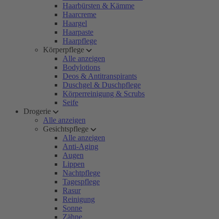
Haarbürsten & Kämme
Haarcreme
Haargel
Haarpaste
Haarpflege
Körperpflege
Alle anzeigen
Bodylotions
Deos & Antitranspirants
Duschgel & Duschpflege
Körperreinigung & Scrubs
Seife
Drogerie
Alle anzeigen
Gesichtspflege
Alle anzeigen
Anti-Aging
Augen
Lippen
Nachtpflege
Tagespflege
Rasur
Reinigung
Sonne
Zähne