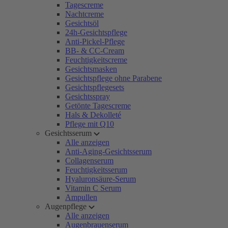
Tagescreme
Nachtcreme
Gesichtsöl
24h-Gesichtspflege
Anti-Pickel-Pflege
BB- & CC-Cream
Feuchtigkeitscreme
Gesichtsmasken
Gesichtspflege ohne Parabene
Gesichtspflegesets
Gesichtsspray
Getönte Tagescreme
Hals & Dekolleté
Pflege mit Q10
Gesichtsserum
Alle anzeigen
Anti-Aging-Gesichtsserum
Collagenserum
Feuchtigkeitsserum
Hyaluronsäure-Serum
Vitamin C Serum
Ampullen
Augenpflege
Alle anzeigen
Augenbrauenserum