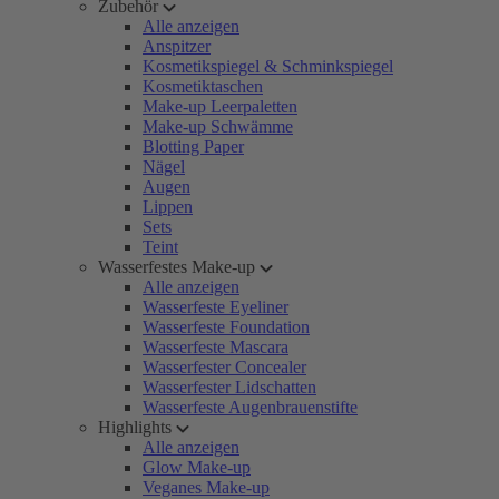
Zubehör
Alle anzeigen
Anspitzer
Kosmetikspiegel & Schminkspiegel
Kosmetiktaschen
Make-up Leerpaletten
Make-up Schwämme
Blotting Paper
Nägel
Augen
Lippen
Sets
Teint
Wasserfestes Make-up
Alle anzeigen
Wasserfeste Eyeliner
Wasserfeste Foundation
Wasserfeste Mascara
Wasserfester Concealer
Wasserfester Lidschatten
Wasserfeste Augenbrauenstifte
Highlights
Alle anzeigen
Glow Make-up
Veganes Make-up