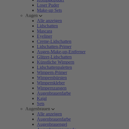
Loser Puder
Make-up Sets
Augen
Alle anzeigen
Lidschatten
Mascara
Eyeliner
Creme-Lidschatten
Lidschatten-Primer
Augen-Make-up-Entferner
Glitzer-Lidschatten
Künstliche Wimpern
Lidschattenpaletten
Wimpern-Primer
Wimpernbürsten
Wimpernkleber
Wimpernzangen
Augenbrauenfarbe
Kajal
Sets
Augenbrauen
Alle anzeigen
Augenbrauenfarbe
Augenbrauengel