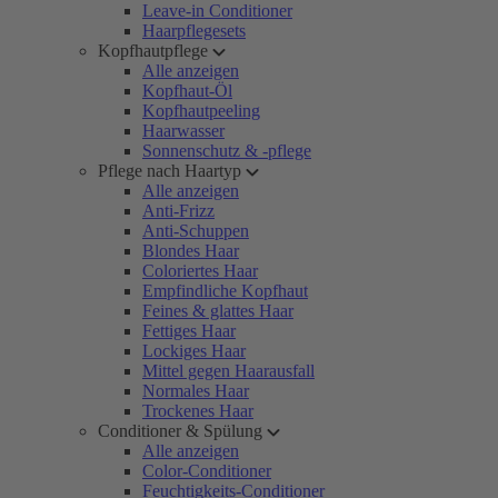
Leave-in Conditioner
Haarpflegesets
Kopfhautpflege
Alle anzeigen
Kopfhaut-Öl
Kopfhautpeeling
Haarwasser
Sonnenschutz & -pflege
Pflege nach Haartyp
Alle anzeigen
Anti-Frizz
Anti-Schuppen
Blondes Haar
Coloriertes Haar
Empfindliche Kopfhaut
Feines & glattes Haar
Fettiges Haar
Lockiges Haar
Mittel gegen Haarausfall
Normales Haar
Trockenes Haar
Conditioner & Spülung
Alle anzeigen
Color-Conditioner
Feuchtigkeits-Conditioner