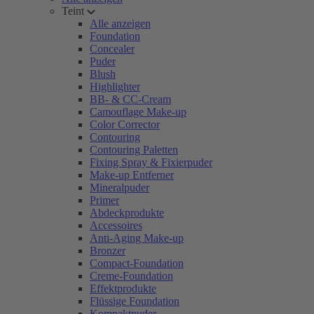
Teint
Alle anzeigen
Foundation
Concealer
Puder
Blush
Highlighter
BB- & CC-Cream
Camouflage Make-up
Color Corrector
Contouring
Contouring Paletten
Fixing Spray & Fixierpuder
Make-up Entferner
Mineralpuder
Primer
Abdeckprodukte
Accessoires
Anti-Aging Make-up
Bronzer
Compact-Foundation
Creme-Foundation
Effektprodukte
Flüssige Foundation
Kompaktpuder