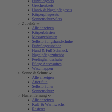
Fußpflegesets
Geschenksets
Hand- & Nagelpflegesets
Körperpflegesets
Sonnenschutz-Sets
Zubehör
Alle anzeigen
Körperbürsten
Massagebürsten
Selbstbräungshandschuhe
Fußpflegezubehör
Hand & Fuß-Schmuck
Nagelpflegezubehör
Peelinghandschuhe
Pflege Accessoires
Waschlappen
Sonne & Schutz
Alle anzeigen
After Sun
Selbstbräuner
Sonnenschutz
Haarentfernung
Alle anzeigen
Kalt- & Warmwachs
Rasierer