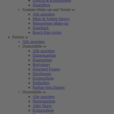
Gesicht & Körperpflege
Haarpflege
Sommer-Make-up und Trends
Alle anzeigen
Mists & Setting Sprays
Wasserfestes Make-up
Nagellack
Beach Hair stylen
Parfum
Alle anzeigen
Damendüfte
Alle anzeigen
Damenparfum
Haarparfum
Bodyspray
Duschgel Frauen
Deodorants
Körperpflege
Duftseifen
Parfum Sets Damen
Herrendüfte
Alle anzeigen
Herrenparfum
After Shave
Körperpflege