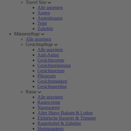
Travel Size
Alle anzeigen
Augen
Augenbrauen
Teint
Zubehör
Männerpflege
Alle anzeigen
Gesichtspflege
Alle anzeigen
Anti-Aging
Gesichtscreme
Gesichtsreinigung
Gesichtsserum
Pflegesets
Gesichtsmasken
Gesichtspeeling
Rasur
Alle anzeigen
Rasiercreme
Nassrasierer
After Shave Balsam & Lotion
Elektrische Rasierer & Trimmer
Rasierhobel & Zubehör
Herrenrasierer