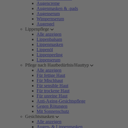
Augencreme
Augenmasken & -pads
Augenserum
Wimpernserum
Augengel
Lippenpflege
Alle anzeigen
Lippenbalsam
Lippenmasken
Lippenöl
Lippenpeeling
Lippenserum
Pflege nach Hautbedürfnis/Hauttyp
Alle anzeigen
Für fettige Haut
Für Mischhaut
Für sensible Haut
Für trockene Haut
Für unreine Haut
Anti-Aging-Gesichtspflege
Gegen Rötungen
Mit Sonnenschutz
Gesichtsmasken
Alle anzeigen
Augen- & Lippenmasken