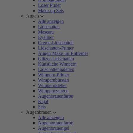
Loser Puder
Make-up Sets
Augen
Alle anzeigen
Lidschatten
Mascara
Eyeliner
Creme-Lidschatten
Lidschatten-Primer
Augen-Make-up-Entferner
Glitzer-Lidschatten
Künstliche Wimpern
Lidschattenpaletten
Wimpern-Primer
Wimpernbürsten
Wimpernkleber
Wimpernzangen
Augenbrauenfarbe
Kajal
Sets
Augenbrauen
Alle anzeigen
Augenbrauenfarbe
Augenbrauengel