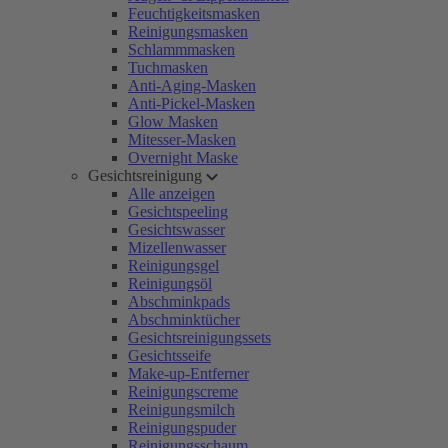
Feuchtigkeitsmasken
Reinigungsmasken
Schlammmasken
Tuchmasken
Anti-Aging-Masken
Anti-Pickel-Masken
Glow Masken
Mitesser-Masken
Overnight Maske
Gesichtsreinigung
Alle anzeigen
Gesichtspeeling
Gesichtswasser
Mizellenwasser
Reinigungsgel
Reinigungsöl
Abschminkpads
Abschminktücher
Gesichtsreinigungssets
Gesichtsseife
Make-up-Entferner
Reinigungscreme
Reinigungsmilch
Reinigungspuder
Reinigungsschaum