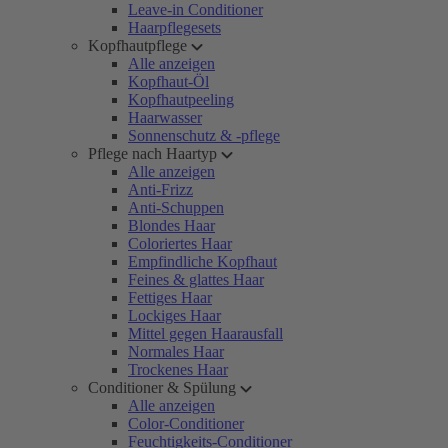
Leave-in Conditioner
Haarpflegesets
Kopfhautpflege
Alle anzeigen
Kopfhaut-Öl
Kopfhautpeeling
Haarwasser
Sonnenschutz & -pflege
Pflege nach Haartyp
Alle anzeigen
Anti-Frizz
Anti-Schuppen
Blondes Haar
Coloriertes Haar
Empfindliche Kopfhaut
Feines & glattes Haar
Fettiges Haar
Lockiges Haar
Mittel gegen Haarausfall
Normales Haar
Trockenes Haar
Conditioner & Spülung
Alle anzeigen
Color-Conditioner
Feuchtigkeits-Conditioner