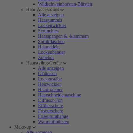
Wildschweinborsten-Bürsten
Haar-Accessoires
Alle anzeigen
Haargummis
Lockenwickler
Scrunchies
Haarspangen & -klammern
Sprühflaschen
Haarnadeln
Lockenbänder
Zubehör
Haarstyling-Geräte
Alle anzeigen
Glätteisen
Lockenstäbe
Heizwickler
Haartrockner
Haarschneidemaschine
Diffusor-Fön
Effilierschere
Friseurschere
Friseurumhänge
Warmluftbürsten
Make-up
Alle anzeigen