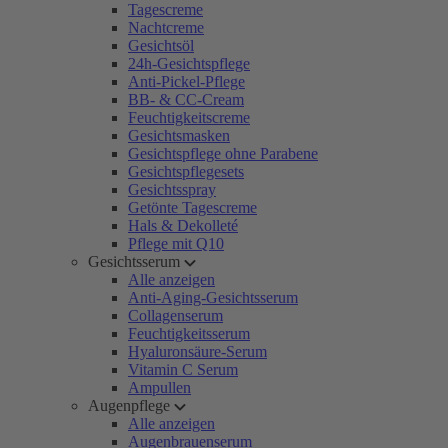
Tagescreme
Nachtcreme
Gesichtsöl
24h-Gesichtspflege
Anti-Pickel-Pflege
BB- & CC-Cream
Feuchtigkeitscreme
Gesichtsmasken
Gesichtspflege ohne Parabene
Gesichtspflegesets
Gesichtsspray
Getönte Tagescreme
Hals & Dekolleté
Pflege mit Q10
Gesichtsserum
Alle anzeigen
Anti-Aging-Gesichtsserum
Collagenserum
Feuchtigkeitsserum
Hyaluronsäure-Serum
Vitamin C Serum
Ampullen
Augenpflege
Alle anzeigen
Augenbrauenserum