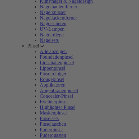
Kunstnägel & Nageldesign
Nagelhautentferner
Nagelknipser
Nagellackentferner
Nagelscheren
UV-Lampen
Nagelpflege
Nagelsets
Pinsel
Alle anzeigen
Foundationpinsel
Lidschattenpinsel
Lippenpinsel
Pinselreiniger
Rougepinsel
Applikatoren
Augenbrauenpinsel
Concealer-Pinsel
Eyelinerpinsel
Highlighter-Pinsel
Maskenpinsel
Pinselsets
Pinseltaschen
Puderpinsel
Puderquasten