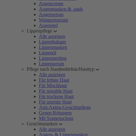
Augencreme
Augenmasken & -pads
Augenserum
Wimpernserum
Augengel
Lippenpflege
Alle anzeigen
Lippenbalsam
Lippenmasken
Lippenöl
Lippenpeeling
Lippenserum
Pflege nach Hautbedürfnis/Hauttyp
Alle anzeigen
Für fettige Haut
Für Mischhaut
Für sensible Haut
Für trockene Haut
Für unreine Haut
Anti-Aging-Gesichtspflege
Gegen Rötungen
Mit Sonnenschutz
Gesichtsmasken
Alle anzeigen
Augen- & Lippenmasken