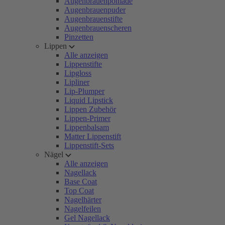
Augenbrauenpomade
Augenbrauenpuder
Augenbrauenstifte
Augenbrauenscheren
Pinzetten
Lippen
Alle anzeigen
Lippenstifte
Lipgloss
Lipliner
Lip-Plumper
Liquid Lipstick
Lippen Zubehör
Lippen-Primer
Lippenbalsam
Matter Lippenstift
Lippenstift-Sets
Nägel
Alle anzeigen
Nagellack
Base Coat
Top Coat
Nagelhärter
Nagelfeilen
Gel Nagellack