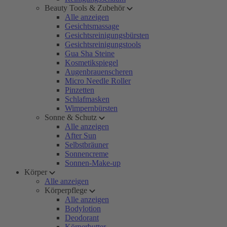
Beauty Tools & Zubehör
Alle anzeigen
Gesichtsmassage
Gesichtsreinigungsbürsten
Gesichtsreinigungstools
Gua Sha Steine
Kosmetikspiegel
Augenbrauenscheren
Micro Needle Roller
Pinzetten
Schlafmasken
Wimpernbürsten
Sonne & Schutz
Alle anzeigen
After Sun
Selbstbräuner
Sonnencreme
Sonnen-Make-up
Körper
Alle anzeigen
Körperpflege
Alle anzeigen
Bodylotion
Deodorant
Körperbutter