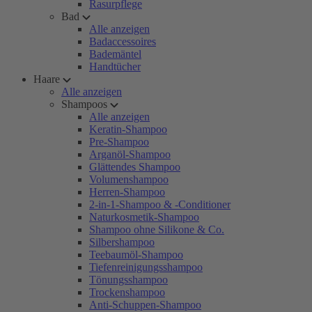
Rasurpflege
Bad
Alle anzeigen
Badaccessoires
Bademäntel
Handtücher
Haare
Alle anzeigen
Shampoos
Alle anzeigen
Keratin-Shampoo
Pre-Shampoo
Arganöl-Shampoo
Glättendes Shampoo
Volumenshampoo
Herren-Shampoo
2-in-1-Shampoo & -Conditioner
Naturkosmetik-Shampoo
Shampoo ohne Silikone & Co.
Silbershampoo
Teebaumöl-Shampoo
Tiefenreinigungsshampoo
Tönungsshampoo
Trockenshampoo
Anti-Schuppen-Shampoo