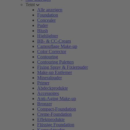
Teint
Alle anzeigen
Foundation
Concealer
Puder
Blush
Highlighter
BB- & CC-Cream
Camouflage Make-up
Color Corrector
Contouring
Contouring Paletten
Fixing Spray & Fixierpuder
Make-up Entferner
Mineralpuder
Primer
Abdeckprodukte
Accessoires
Anti-Aging Make-up
Bronzer
Compact-Foundation
Creme-Foundation
Effektprodukte
Flüssige Foundation
Kompaktpuder