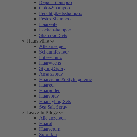
Repair-Shampoo
Color-Shampoo
Feuchtigkeitsshampoo
Festes Shampoo
Haarseife
Lockenshampoo
Shampoo-Sets
Haarstyling
Alle anzeigen
Schaumfestiger
Hitzeschutz
Haarwachs
Styling Spray
Ansatzspray
Haarcreme & Stylingcreme
Haargel
Haarpuder
Haarspray
Haarstyling-Sets
Sea Salt Spray
Leave-In Pflege
Alle anzeigen
Haaröl
Haarserum
Sprühkur