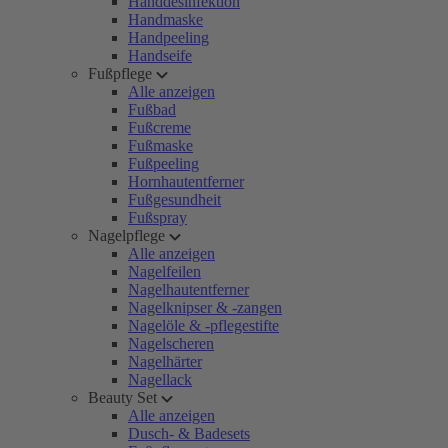
Handdesinfektion
Handmaske
Handpeeling
Handseife
Fußpflege
Alle anzeigen
Fußbad
Fußcreme
Fußmaske
Fußpeeling
Hornhautentferner
Fußgesundheit
Fußspray
Nagelpflege
Alle anzeigen
Nagelfeilen
Nagelhautentferner
Nagelknipser & -zangen
Nagelöle & -pflegestifte
Nagelscheren
Nagelhärter
Nagellack
Beauty Set
Alle anzeigen
Dusch- & Badesets