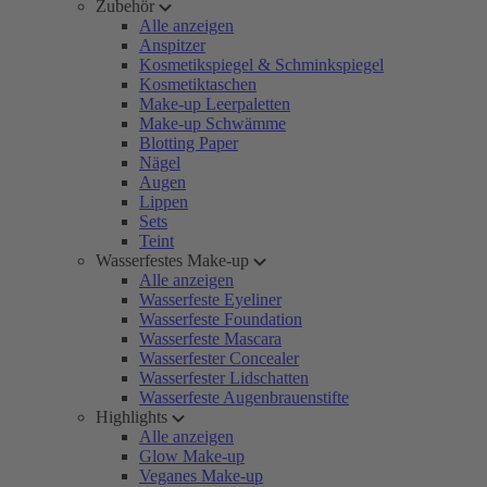
Zubehör
Alle anzeigen
Anspitzer
Kosmetikspiegel & Schminkspiegel
Kosmetiktaschen
Make-up Leerpaletten
Make-up Schwämme
Blotting Paper
Nägel
Augen
Lippen
Sets
Teint
Wasserfestes Make-up
Alle anzeigen
Wasserfeste Eyeliner
Wasserfeste Foundation
Wasserfeste Mascara
Wasserfester Concealer
Wasserfester Lidschatten
Wasserfeste Augenbrauenstifte
Highlights
Alle anzeigen
Glow Make-up
Veganes Make-up