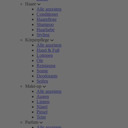
Haare
Alle anzeigen
Conditioner
Haarpflege
Shampoo
Haarfarbe
Styling
Körperpflege
Alle anzeigen
Hand & Fuß
Lotionen
Öle
Reinigung
Sonne
Deodorants
Seifen
Make-up
Alle anzeigen
Augen
Lippen
Nägel
Pinsel
Teint
Parfum
Alle anzeigen