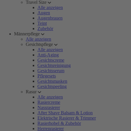
Travel Size
Alle anzeigen
Augen
Augenbrauen
Teint
Zubehör
Männerpflege
Alle anzeigen
Gesichtspflege
Alle anzeigen
Anti-Aging
Gesichtscreme
Gesichtsreinigung
Gesichtsserum
Pflegesets
Gesichtsmasken
Gesichtspeeling
Rasur
Alle anzeigen
Rasiercreme
Nassrasierer
After Shave Balsam & Lotion
Elektrische Rasierer & Trimmer
Rasierhobel & Zubehör
Herrenrasierer