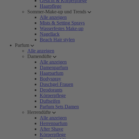
Gesicht & Körperpflege
Haarpflege
Sommer-Make-up und Trends
Alle anzeigen
Mists & Setting Sprays
Wasserfestes Make-up
Nagellack
Beach Hair stylen
Parfum
Alle anzeigen
Damendüfte
Alle anzeigen
Damenparfum
Haarparfum
Bodyspray
Duschgel Frauen
Deodorants
Körperpflege
Duftseifen
Parfum Sets Damen
Herrendüfte
Alle anzeigen
Herrenparfum
After Shave
Körperpflege