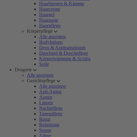
Haarbürsten & Kämme
Haarcreme
Haargel
Haarpaste
Haarpflege
Körperpflege
Alle anzeigen
Bodylotions
Deos & Antitranspirants
Duschgel & Duschpflege
Körperreinigung & Scrubs
Seife
Drogerie
Alle anzeigen
Gesichtspflege
Alle anzeigen
Anti-Aging
Augen
Lippen
Nachtpflege
Tagespflege
Rasur
Reinigung
Sonne
Zähne