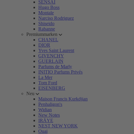
SENSAI
Hugo Boss
Montale
Narciso Rodriguez
Shiseido
Rabanne
Premiummarken
CHANEL
DIOR
Yves Saint Laurent
GIVENCHY
GUERLAIN
Parfums de Marly
INITIO Parfums Privés
La Mer
Tom Ford
EISENBERG
Neu
Maison Francis Kurkdjian
Penhaligon's
Widian
New Notes
IRÄYE
NEST NEW YORK
Ouai