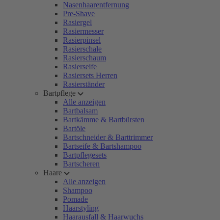
Nasenhaarentfernung
Pre-Shave
Rasiergel
Rasiermesser
Rasierpinsel
Rasierschale
Rasierschaum
Rasierseife
Rasiersets Herren
Rasierständer
Bartpflege
Alle anzeigen
Bartbalsam
Bartkämme & Bartbürsten
Bartöle
Bartschneider & Barttrimmer
Bartseife & Bartshampoo
Bartpflegesets
Bartscheren
Haare
Alle anzeigen
Shampoo
Pomade
Haarstyling
Haarausfall & Haarwuchs