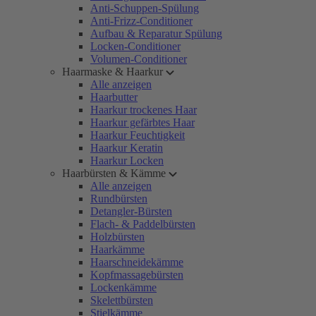
Anti-Schuppen-Spülung
Anti-Frizz-Conditioner
Aufbau & Reparatur Spülung
Locken-Conditioner
Volumen-Conditioner
Haarmaske & Haarkur
Alle anzeigen
Haarbutter
Haarkur trockenes Haar
Haarkur gefärbtes Haar
Haarkur Feuchtigkeit
Haarkur Keratin
Haarkur Locken
Haarbürsten & Kämme
Alle anzeigen
Rundbürsten
Detangler-Bürsten
Flach- & Paddelbürsten
Holzbürsten
Haarkämme
Haarschneidekämme
Kopfmassagebürsten
Lockenkämme
Skelettbürsten
Stielkämme