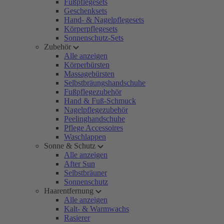
Fußpflegesets
Geschenksets
Hand- & Nagelpflegesets
Körperpflegesets
Sonnenschutz-Sets
Zubehör
Alle anzeigen
Körperbürsten
Massagebürsten
Selbstbräungshandschuhe
Fußpflegezubehör
Hand & Fuß-Schmuck
Nagelpflegezubehör
Peelinghandschuhe
Pflege Accessoires
Waschlappen
Sonne & Schutz
Alle anzeigen
After Sun
Selbstbräuner
Sonnenschutz
Haarentfernung
Alle anzeigen
Kalt- & Warmwachs
Rasierer