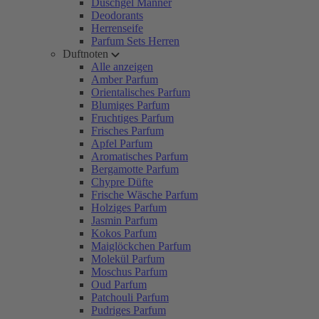
Duschgel Männer
Deodorants
Herrenseife
Parfum Sets Herren
Duftnoten
Alle anzeigen
Amber Parfum
Orientalisches Parfum
Blumiges Parfum
Fruchtiges Parfum
Frisches Parfum
Apfel Parfum
Aromatisches Parfum
Bergamotte Parfum
Chypre Düfte
Frische Wäsche Parfum
Holziges Parfum
Jasmin Parfum
Kokos Parfum
Maiglöckchen Parfum
Molekül Parfum
Moschus Parfum
Oud Parfum
Patchouli Parfum
Pudriges Parfum