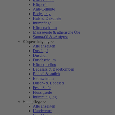
Körperöl
Anti-Cellulite
Bodyspray
Hals & Dekolleté
Intimpflege
Körperschaum
Massageöle & ätherische Öle
Sauna-Öl & -Aufguss
Körperreinigung
Alle anzeigen
Duschgel
Duschöl
Duschschaum
Körperpeeling
Badesalz & Badebomben
Badeöl & -milch
Badeschaum
Dusch- & Badesets
Feste Seife
Flüssigseife
Intimreinigung
Handpflege
Alle anzeigen
Handcreme