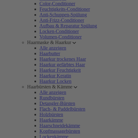
Color-Conditioner
Feuchtigkeits-Conditioner
Anti-Schuppen-Spülung
Anti-Frizz-Conditioner
Aufbau & Reparatur Spülung
Locken-Conditioner
Volumen-Conditioner
Haarmaske & Haarkur
Alle anzeigen
Haarbutter
Haarkur trockenes Haar
Haarkur gefärbtes Haar
Haarkur Feuchtigkeit
Haarkur Keratin
Haarkur Locken
Haarbürsten & Kämme
Alle anzeigen
Rundbürsten
Detangler-Bürsten
Flach- & Paddelbürsten
Holzbürsten
Haarkämme
Haarschneidekämme
Kopfmassagebürsten
Lockenkämme