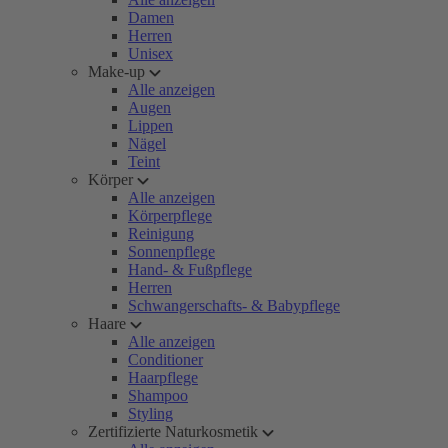
Damen
Herren
Unisex
Make-up
Alle anzeigen
Augen
Lippen
Nägel
Teint
Körper
Alle anzeigen
Körperpflege
Reinigung
Sonnenpflege
Hand- & Fußpflege
Herren
Schwangerschafts- & Babypflege
Haare
Alle anzeigen
Conditioner
Haarpflege
Shampoo
Styling
Zertifizierte Naturkosmetik