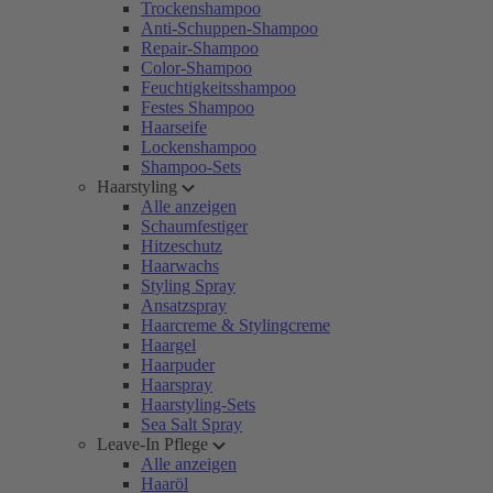
Trockenshampoo
Anti-Schuppen-Shampoo
Repair-Shampoo
Color-Shampoo
Feuchtigkeitsshampoo
Festes Shampoo
Haarseife
Lockenshampoo
Shampoo-Sets
Haarstyling
Alle anzeigen
Schaumfestiger
Hitzeschutz
Haarwachs
Styling Spray
Ansatzspray
Haarcreme & Stylingcreme
Haargel
Haarpuder
Haarspray
Haarstyling-Sets
Sea Salt Spray
Leave-In Pflege
Alle anzeigen
Haaröl