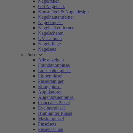
Nagelfeilen
Gel Nagellack
Kunstnägel & Nageldesign
Nagelhautentferner
Nagelknipser
Nagellackentferner
Nagelscheren
UV-Lampen
Nagelpflege
Nagelsets
Pinsel
Alle anzeigen
Foundationpinsel
Lidschattenpinsel
Lippenpinsel
Pinselreiniger
Rougepinsel
Applikatoren
Augenbrauenpinsel
Concealer-Pinsel
Eyelinerpinsel
Highlighter-Pinsel
Maskenpinsel
Pinselsets
Pinseltaschen