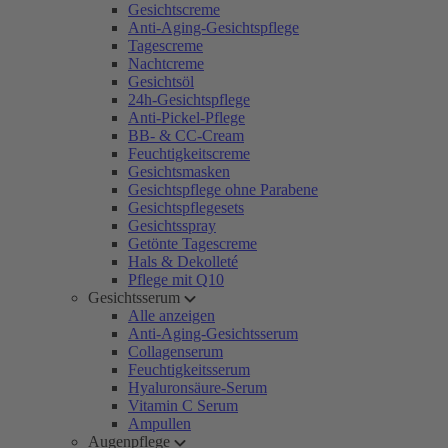
Gesichtscreme
Anti-Aging-Gesichtspflege
Tagescreme
Nachtcreme
Gesichtsöl
24h-Gesichtspflege
Anti-Pickel-Pflege
BB- & CC-Cream
Feuchtigkeitscreme
Gesichtsmasken
Gesichtspflege ohne Parabene
Gesichtspflegesets
Gesichtsspray
Getönte Tagescreme
Hals & Dekolleté
Pflege mit Q10
Gesichtsserum
Alle anzeigen
Anti-Aging-Gesichtsserum
Collagenserum
Feuchtigkeitsserum
Hyaluronsäure-Serum
Vitamin C Serum
Ampullen
Augenpflege