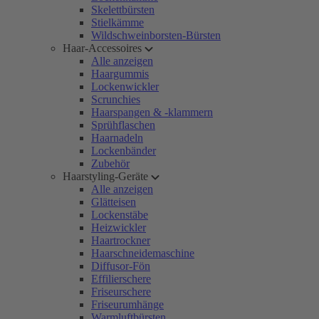
Skelettbürsten
Stielkämme
Wildschweinborsten-Bürsten
Haar-Accessoires
Alle anzeigen
Haargummis
Lockenwickler
Scrunchies
Haarspangen & -klammern
Sprühflaschen
Haarnadeln
Lockenbänder
Zubehör
Haarstyling-Geräte
Alle anzeigen
Glätteisen
Lockenstäbe
Heizwickler
Haartrockner
Haarschneidemaschine
Diffusor-Fön
Effilierschere
Friseurschere
Friseurumhänge
Warmluftbürsten