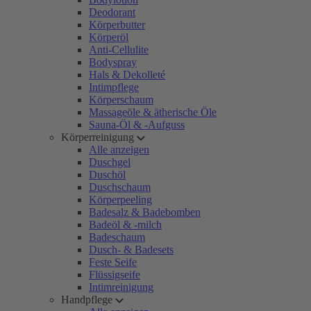
Deodorant
Körperbutter
Körperöl
Anti-Cellulite
Bodyspray
Hals & Dekolleté
Intimpflege
Körperschaum
Massageöle & ätherische Öle
Sauna-Öl & -Aufguss
Körperreinigung
Alle anzeigen
Duschgel
Duschöl
Duschschaum
Körperpeeling
Badesalz & Badebomben
Badeöl & -milch
Badeschaum
Dusch- & Badesets
Feste Seife
Flüssigseife
Intimreinigung
Handpflege