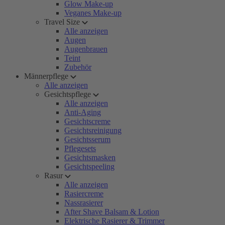
Glow Make-up
Veganes Make-up
Travel Size
Alle anzeigen
Augen
Augenbrauen
Teint
Zubehör
Männerpflege
Alle anzeigen
Gesichtspflege
Alle anzeigen
Anti-Aging
Gesichtscreme
Gesichtsreinigung
Gesichtsserum
Pflegesets
Gesichtsmasken
Gesichtspeeling
Rasur
Alle anzeigen
Rasiercreme
Nassrasierer
After Shave Balsam & Lotion
Elektrische Rasierer & Trimmer