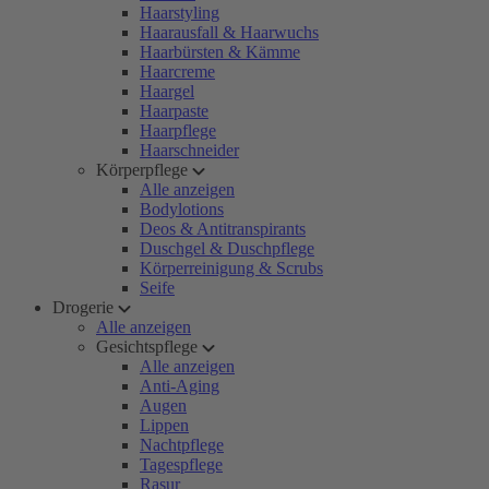
Haarstyling
Haarausfall & Haarwuchs
Haarbürsten & Kämme
Haarcreme
Haargel
Haarpaste
Haarpflege
Haarschneider
Körperpflege
Alle anzeigen
Bodylotions
Deos & Antitranspirants
Duschgel & Duschpflege
Körperreinigung & Scrubs
Seife
Drogerie
Alle anzeigen
Gesichtspflege
Alle anzeigen
Anti-Aging
Augen
Lippen
Nachtpflege
Tagespflege
Rasur