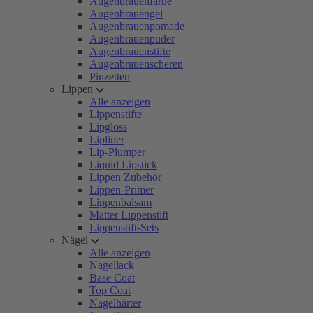
Augenbrauenfarbe
Augenbrauengel
Augenbrauenpomade
Augenbrauenpuder
Augenbrauenstifte
Augenbrauenscheren
Pinzetten
Lippen
Alle anzeigen
Lippenstifte
Lipgloss
Lipliner
Lip-Plumper
Liquid Lipstick
Lippen Zubehör
Lippen-Primer
Lippenbalsam
Matter Lippenstift
Lippenstift-Sets
Nägel
Alle anzeigen
Nagellack
Base Coat
Top Coat
Nagelhärter