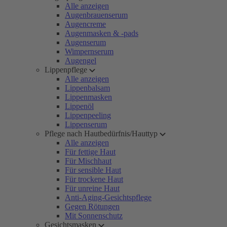
Alle anzeigen
Augenbrauenserum
Augencreme
Augenmasken & -pads
Augenserum
Wimpernserum
Augengel
Lippenpflege
Alle anzeigen
Lippenbalsam
Lippenmasken
Lippenöl
Lippenpeeling
Lippenserum
Pflege nach Hautbedürfnis/Hauttyp
Alle anzeigen
Für fettige Haut
Für Mischhaut
Für sensible Haut
Für trockene Haut
Für unreine Haut
Anti-Aging-Gesichtspflege
Gegen Rötungen
Mit Sonnenschutz
Gesichtsmasken