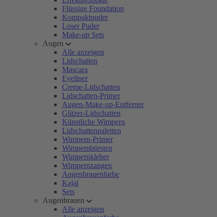
Flüssige Foundation
Kompaktpuder
Loser Puder
Make-up Sets
Augen
Alle anzeigen
Lidschatten
Mascara
Eyeliner
Creme-Lidschatten
Lidschatten-Primer
Augen-Make-up-Entferner
Glitzer-Lidschatten
Künstliche Wimpern
Lidschattenpaletten
Wimpern-Primer
Wimpernbürsten
Wimpernkleber
Wimpernzangen
Augenbrauenfarbe
Kajal
Sets
Augenbrauen
Alle anzeigen