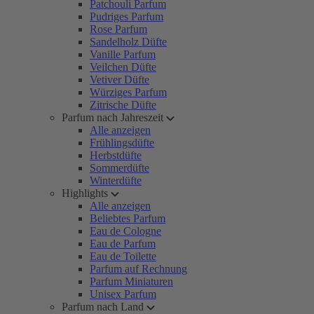
Patchouli Parfum
Pudriges Parfum
Rose Parfum
Sandelholz Düfte
Vanille Parfum
Veilchen Düfte
Vetiver Düfte
Würziges Parfum
Zitrische Düfte
Parfum nach Jahreszeit
Alle anzeigen
Frühlingsdüfte
Herbstdüfte
Sommerdüfte
Winterdüfte
Highlights
Alle anzeigen
Beliebtes Parfum
Eau de Cologne
Eau de Parfum
Eau de Toilette
Parfum auf Rechnung
Parfum Miniaturen
Unisex Parfum
Parfum nach Land