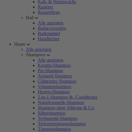
Kalt- & Warmwachs
Rasierer
Rasurpflege
Bad
Alle anzeigen
Badaccessoires
Bademäntel
Handtücher
Haare
Alle anzeigen
Shampoos
Alle anzeigen
Keratin-Shampoo
Pre-Shampoo
Arganöl-Shampoo
Glättendes Shampoo
Volumenshampoo
Herren-Shampoo
2-in-1-Shampoo & -Conditioner
Naturkosmetik-Shampoo
Shampoo ohne Silikone & Co.
Silbershampoo
Teebaumöl-Shampoo
Tiefenreinigungsshampoo
Tönungsshampoo