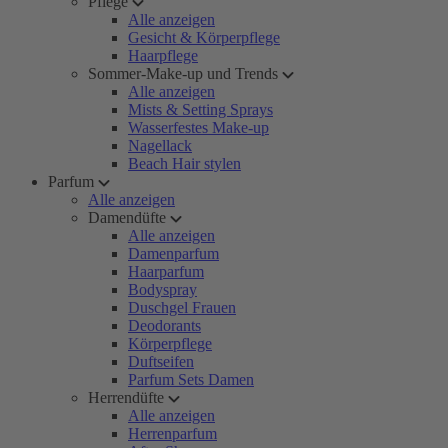
Pflege
Alle anzeigen
Gesicht & Körperpflege
Haarpflege
Sommer-Make-up und Trends
Alle anzeigen
Mists & Setting Sprays
Wasserfestes Make-up
Nagellack
Beach Hair stylen
Parfum
Alle anzeigen
Damendüfte
Alle anzeigen
Damenparfum
Haarparfum
Bodyspray
Duschgel Frauen
Deodorants
Körperpflege
Duftseifen
Parfum Sets Damen
Herrendüfte
Alle anzeigen
Herrenparfum