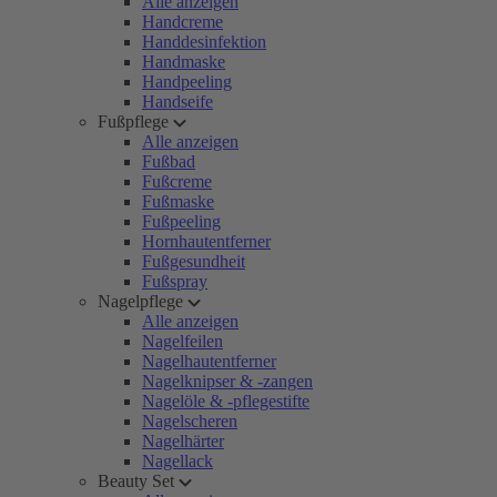
Alle anzeigen
Handcreme
Handdesinfektion
Handmaske
Handpeeling
Handseife
Fußpflege
Alle anzeigen
Fußbad
Fußcreme
Fußmaske
Fußpeeling
Hornhautentferner
Fußgesundheit
Fußspray
Nagelpflege
Alle anzeigen
Nagelfeilen
Nagelhautentferner
Nagelknipser & -zangen
Nagelöle & -pflegestifte
Nagelscheren
Nagelhärter
Nagellack
Beauty Set