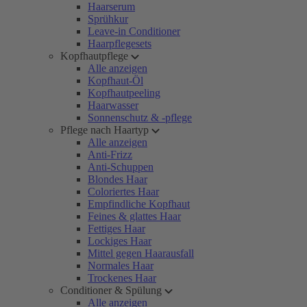
Haarserum
Sprühkur
Leave-in Conditioner
Haarpflegesets
Kopfhautpflege
Alle anzeigen
Kopfhaut-Öl
Kopfhautpeeling
Haarwasser
Sonnenschutz & -pflege
Pflege nach Haartyp
Alle anzeigen
Anti-Frizz
Anti-Schuppen
Blondes Haar
Coloriertes Haar
Empfindliche Kopfhaut
Feines & glattes Haar
Fettiges Haar
Lockiges Haar
Mittel gegen Haarausfall
Normales Haar
Trockenes Haar
Conditioner & Spülung
Alle anzeigen