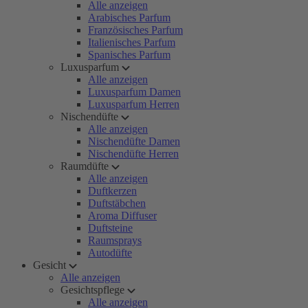
Alle anzeigen
Arabisches Parfum
Französisches Parfum
Italienisches Parfum
Spanisches Parfum
Luxusparfum
Alle anzeigen
Luxusparfum Damen
Luxusparfum Herren
Nischendüfte
Alle anzeigen
Nischendüfte Damen
Nischendüfte Herren
Raumdüfte
Alle anzeigen
Duftkerzen
Duftstäbchen
Aroma Diffuser
Duftsteine
Raumsprays
Autodüfte
Gesicht
Alle anzeigen
Gesichtspflege
Alle anzeigen