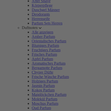
After Shave
Körperpflege
Duschgel Männer
Deodorants
Herrenseife
Parfum Sets Herren
Duftnoten
Alle anzeigen
Amber Parfum
Orientalisches Parfum
Blumiges Parfum
Fruchtiges Parfum
Frisches Parfum
Apfel Parfum
Aromatisches Parfum
Bergamotte Parfum
Chypre Düfte
Frische Wäsche Parfum
Holziges Parfum
Jasmin Parfum
Kokos Parfum
Maiglöckchen Parfum
Molekül Parfum
Moschus Parfum
Oud Parfum