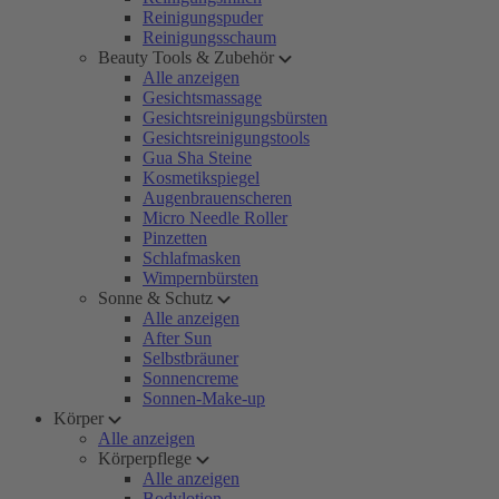
Reinigungspuder
Reinigungsschaum
Beauty Tools & Zubehör
Alle anzeigen
Gesichtsmassage
Gesichtsreinigungsbürsten
Gesichtsreinigungstools
Gua Sha Steine
Kosmetikspiegel
Augenbrauenscheren
Micro Needle Roller
Pinzetten
Schlafmasken
Wimpernbürsten
Sonne & Schutz
Alle anzeigen
After Sun
Selbstbräuner
Sonnencreme
Sonnen-Make-up
Körper
Alle anzeigen
Körperpflege
Alle anzeigen
Bodylotion