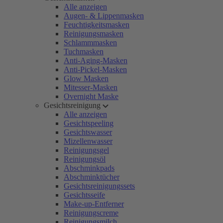
Alle anzeigen
Augen- & Lippenmasken
Feuchtigkeitsmasken
Reinigungsmasken
Schlammmasken
Tuchmasken
Anti-Aging-Masken
Anti-Pickel-Masken
Glow Masken
Mitesser-Masken
Overnight Maske
Gesichtsreinigung
Alle anzeigen
Gesichtspeeling
Gesichtswasser
Mizellenwasser
Reinigungsgel
Reinigungsöl
Abschminkpads
Abschminktücher
Gesichtsreinigungssets
Gesichtsseife
Make-up-Entferner
Reinigungscreme
Reinigungsmilch