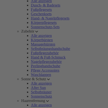
Alle anzeigen
Dusch- & Badesets
Fußpflegesets
Geschenksets
Hand- & Nagelpflegesets
Körperpflegesets
Sonnenschutz-Sets
Zubehör
Alle anzeigen
Körperbürsten
Massagebürsten
Selbstbräungshandschuhe
Fußpflegezubehör
Hand & Fuß-Schmuck
Nagelpflegezubehör
Peelinghandschuhe
Pflege Accessoires
Waschlappen
Sonne & Schutz
Alle anzeigen
After Sun
Selbstbräuner
Sonnenschutz
Haarentfernung
Alle anzeigen