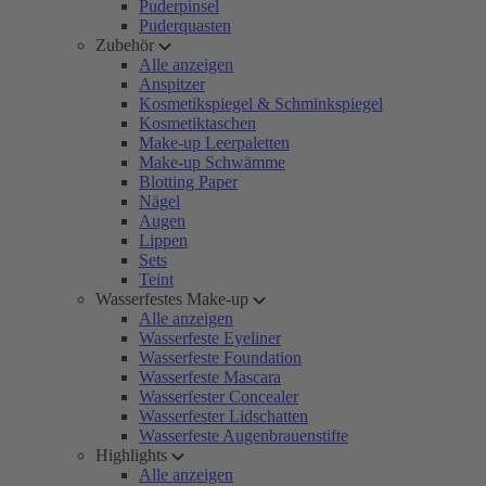
Puderpinsel
Puderquasten
Zubehör
Alle anzeigen
Anspitzer
Kosmetikspiegel & Schminkspiegel
Kosmetiktaschen
Make-up Leerpaletten
Make-up Schwämme
Blotting Paper
Nägel
Augen
Lippen
Sets
Teint
Wasserfestes Make-up
Alle anzeigen
Wasserfeste Eyeliner
Wasserfeste Foundation
Wasserfeste Mascara
Wasserfester Concealer
Wasserfester Lidschatten
Wasserfeste Augenbrauenstifte
Highlights
Alle anzeigen