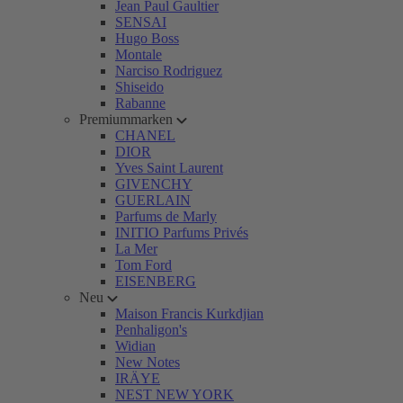
Jean Paul Gaultier
SENSAI
Hugo Boss
Montale
Narciso Rodriguez
Shiseido
Rabanne
Premiummarken
CHANEL
DIOR
Yves Saint Laurent
GIVENCHY
GUERLAIN
Parfums de Marly
INITIO Parfums Privés
La Mer
Tom Ford
EISENBERG
Neu
Maison Francis Kurkdjian
Penhaligon's
Widian
New Notes
IRÄYE
NEST NEW YORK