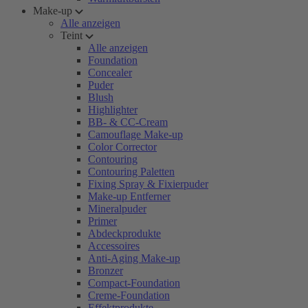
Make-up
Alle anzeigen
Teint
Alle anzeigen
Foundation
Concealer
Puder
Blush
Highlighter
BB- & CC-Cream
Camouflage Make-up
Color Corrector
Contouring
Contouring Paletten
Fixing Spray & Fixierpuder
Make-up Entferner
Mineralpuder
Primer
Abdeckprodukte
Accessoires
Anti-Aging Make-up
Bronzer
Compact-Foundation
Creme-Foundation
Effektprodukte