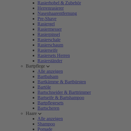
Rasierhobel & Zubehör
Herrenrasierer
Nasenhaarentfernung
Pre-Shave
Rasiergel
Rasiermesser
Rasierpinsel
Rasierschale
Rasierschaum
Rasierseife
Rasiersets Herren
Rasierständer
Bartpflege
Alle anzeigen
Bartbalsam
Bartkämme & Bartbürsten
Bartöle
Bartschneider & Barttrimmer
Bartseife & Bartshampoo
Bartpflegesets
Bartscheren
Haare
Alle anzeigen
Shampoo
Pomade