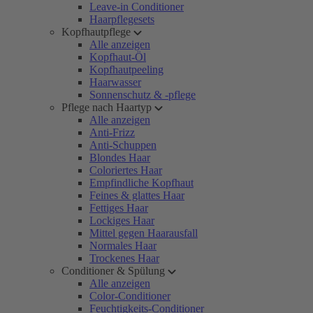
Leave-in Conditioner
Haarpflegesets
Kopfhautpflege
Alle anzeigen
Kopfhaut-Öl
Kopfhautpeeling
Haarwasser
Sonnenschutz & -pflege
Pflege nach Haartyp
Alle anzeigen
Anti-Frizz
Anti-Schuppen
Blondes Haar
Coloriertes Haar
Empfindliche Kopfhaut
Feines & glattes Haar
Fettiges Haar
Lockiges Haar
Mittel gegen Haarausfall
Normales Haar
Trockenes Haar
Conditioner & Spülung
Alle anzeigen
Color-Conditioner
Feuchtigkeits-Conditioner