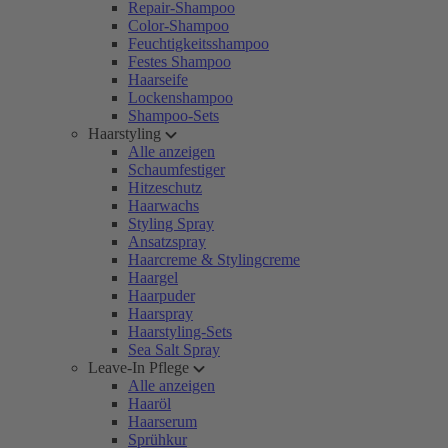
Repair-Shampoo
Color-Shampoo
Feuchtigkeitsshampoo
Festes Shampoo
Haarseife
Lockenshampoo
Shampoo-Sets
Haarstyling
Alle anzeigen
Schaumfestiger
Hitzeschutz
Haarwachs
Styling Spray
Ansatzspray
Haarcreme & Stylingcreme
Haargel
Haarpuder
Haarspray
Haarstyling-Sets
Sea Salt Spray
Leave-In Pflege
Alle anzeigen
Haaröl
Haarserum
Sprühkur