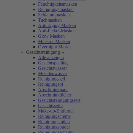
Feuchtigkeitsmasken
Reinigungsmasken
Schlammmasken
Tuchmasken
Anti-Aging-Masken
Anti-Pickel-Masken
Glow Masken
Mitesser-Masken
Overnight Maske
Gesichtsreinigung
Alle anzeigen
Gesichtspeeling
Gesichtswasser
Mizellenwasser
Reinigungsgel
Reinigungsöl
Abschminkpads
Abschminktücher
Gesichtsreinigungssets
Gesichtsseife
Make-up-Entferner
Reinigungscreme
Reinigungsmilch
Reinigungspuder
Reinigungsschaum