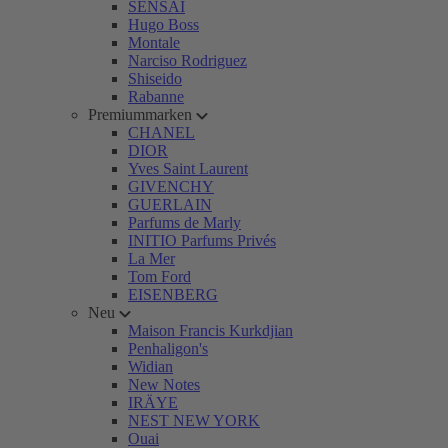
SENSAI
Hugo Boss
Montale
Narciso Rodriguez
Shiseido
Rabanne
Premiummarken
CHANEL
DIOR
Yves Saint Laurent
GIVENCHY
GUERLAIN
Parfums de Marly
INITIO Parfums Privés
La Mer
Tom Ford
EISENBERG
Neu
Maison Francis Kurkdjian
Penhaligon's
Widian
New Notes
IRÄYE
NEST NEW YORK
Ouai