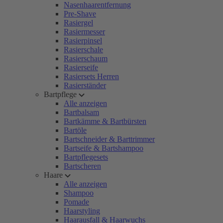
Nasenhaarentfernung
Pre-Shave
Rasiergel
Rasiermesser
Rasierpinsel
Rasierschale
Rasierschaum
Rasierseife
Rasiersets Herren
Rasierständer
Bartpflege
Alle anzeigen
Bartbalsam
Bartkämme & Bartbürsten
Bartöle
Bartschneider & Barttrimmer
Bartseife & Bartshampoo
Bartpflegesets
Bartscheren
Haare
Alle anzeigen
Shampoo
Pomade
Haarstyling
Haarausfall & Haarwuchs