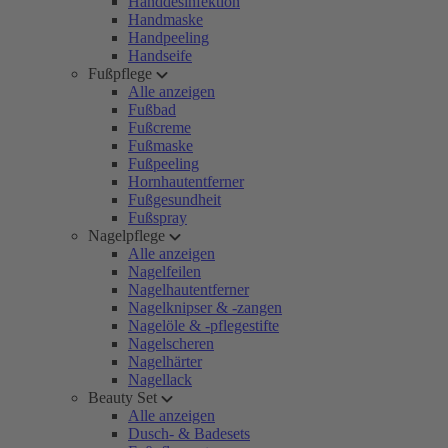
Handdesinfektion
Handmaske
Handpeeling
Handseife
Fußpflege
Alle anzeigen
Fußbad
Fußcreme
Fußmaske
Fußpeeling
Hornhautentferner
Fußgesundheit
Fußspray
Nagelpflege
Alle anzeigen
Nagelfeilen
Nagelhautentferner
Nagelknipser & -zangen
Nagelöle & -pflegestifte
Nagelscheren
Nagelhärter
Nagellack
Beauty Set
Alle anzeigen
Dusch- & Badesets