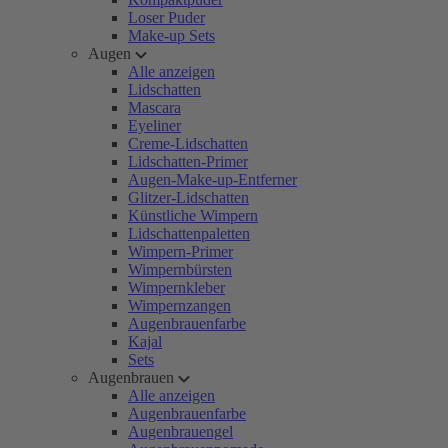
Loser Puder
Make-up Sets
Augen
Alle anzeigen
Lidschatten
Mascara
Eyeliner
Creme-Lidschatten
Lidschatten-Primer
Augen-Make-up-Entferner
Glitzer-Lidschatten
Künstliche Wimpern
Lidschattenpaletten
Wimpern-Primer
Wimpernbürsten
Wimpernkleber
Wimpernzangen
Augenbrauenfarbe
Kajal
Sets
Augenbrauen
Alle anzeigen
Augenbrauenfarbe
Augenbrauengel