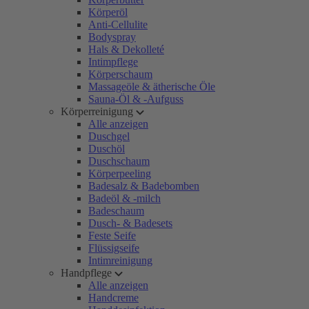
Körperöl
Anti-Cellulite
Bodyspray
Hals & Dekolleté
Intimpflege
Körperschaum
Massageöle & ätherische Öle
Sauna-Öl & -Aufguss
Körperreinigung
Alle anzeigen
Duschgel
Duschöl
Duschschaum
Körperpeeling
Badesalz & Badebomben
Badeöl & -milch
Badeschaum
Dusch- & Badesets
Feste Seife
Flüssigseife
Intimreinigung
Handpflege
Alle anzeigen
Handcreme