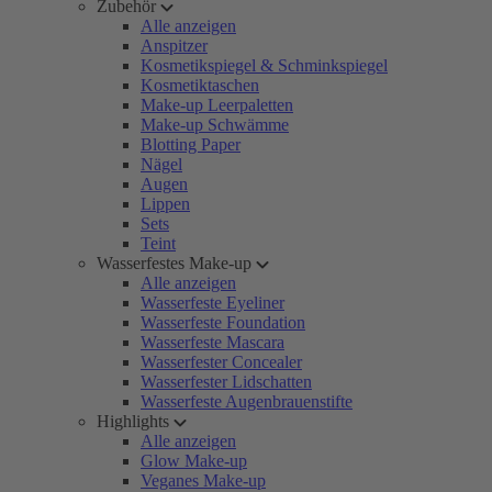
Zubehör
Alle anzeigen
Anspitzer
Kosmetikspiegel & Schminkspiegel
Kosmetiktaschen
Make-up Leerpaletten
Make-up Schwämme
Blotting Paper
Nägel
Augen
Lippen
Sets
Teint
Wasserfestes Make-up
Alle anzeigen
Wasserfeste Eyeliner
Wasserfeste Foundation
Wasserfeste Mascara
Wasserfester Concealer
Wasserfester Lidschatten
Wasserfeste Augenbrauenstifte
Highlights
Alle anzeigen
Glow Make-up
Veganes Make-up