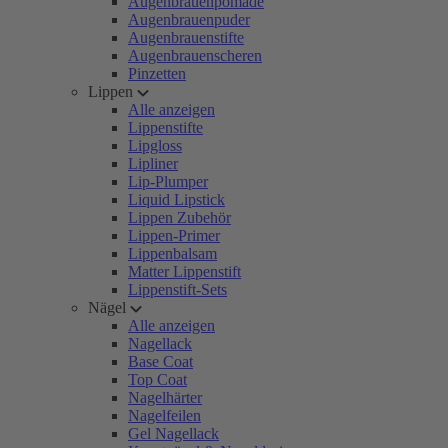
Augenbrauenpomade
Augenbrauenpuder
Augenbrauenstifte
Augenbrauenscheren
Pinzetten
Lippen
Alle anzeigen
Lippenstifte
Lipgloss
Lipliner
Lip-Plumper
Liquid Lipstick
Lippen Zubehör
Lippen-Primer
Lippenbalsam
Matter Lippenstift
Lippenstift-Sets
Nägel
Alle anzeigen
Nagellack
Base Coat
Top Coat
Nagelhärter
Nagelfeilen
Gel Nagellack