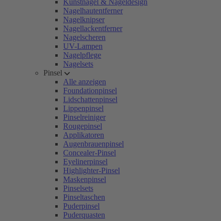
Kunstnägel & Nageldesign
Nagelhautentferner
Nagelknipser
Nagellackentferner
Nagelscheren
UV-Lampen
Nagelpflege
Nagelsets
Pinsel
Alle anzeigen
Foundationpinsel
Lidschattenpinsel
Lippenpinsel
Pinselreiniger
Rougepinsel
Applikatoren
Augenbrauenpinsel
Concealer-Pinsel
Eyelinerpinsel
Highlighter-Pinsel
Maskenpinsel
Pinselsets
Pinseltaschen
Puderpinsel
Puderquasten