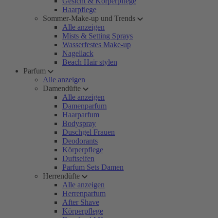
Gesicht & Körperpflege
Haarpflege
Sommer-Make-up und Trends
Alle anzeigen
Mists & Setting Sprays
Wasserfestes Make-up
Nagellack
Beach Hair stylen
Parfum
Alle anzeigen
Damendüfte
Alle anzeigen
Damenparfum
Haarparfum
Bodyspray
Duschgel Frauen
Deodorants
Körperpflege
Duftseifen
Parfum Sets Damen
Herrendüfte
Alle anzeigen
Herrenparfum
After Shave
Körperpflege