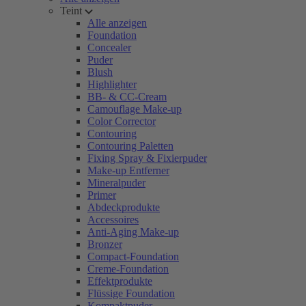
Teint
Alle anzeigen
Foundation
Concealer
Puder
Blush
Highlighter
BB- & CC-Cream
Camouflage Make-up
Color Corrector
Contouring
Contouring Paletten
Fixing Spray & Fixierpuder
Make-up Entferner
Mineralpuder
Primer
Abdeckprodukte
Accessoires
Anti-Aging Make-up
Bronzer
Compact-Foundation
Creme-Foundation
Effektprodukte
Flüssige Foundation
Kompaktpuder