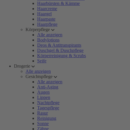
Haarbürsten & Kämme
Haarcreme
Haargel
Haarpaste
Haarpflege
Körperpflege
Alle anzeigen
Bodylotions
Deos & Antitranspirants
Duschgel & Duschpflege
Körperreinigung & Scrubs
Seife
Drogerie
Alle anzeigen
Gesichtspflege
Alle anzeigen
Anti-Aging
Augen
Lippen
Nachtpflege
Tagespflege
Rasur
Reinigung
Sonne
Zähne