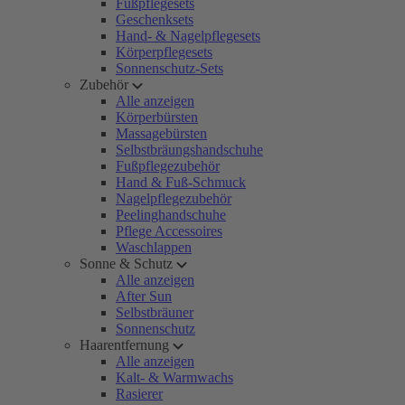
Fußpflegesets
Geschenksets
Hand- & Nagelpflegesets
Körperpflegesets
Sonnenschutz-Sets
Zubehör
Alle anzeigen
Körperbürsten
Massagebürsten
Selbstbräungshandschuhe
Fußpflegezubehör
Hand & Fuß-Schmuck
Nagelpflegezubehör
Peelinghandschuhe
Pflege Accessoires
Waschlappen
Sonne & Schutz
Alle anzeigen
After Sun
Selbstbräuner
Sonnenschutz
Haarentfernung
Alle anzeigen
Kalt- & Warmwachs
Rasierer