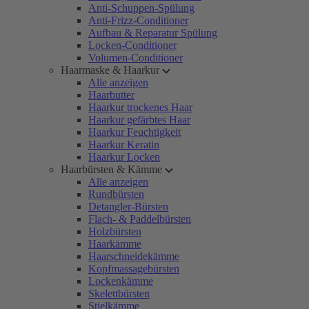
Anti-Schuppen-Spülung
Anti-Frizz-Conditioner
Aufbau & Reparatur Spülung
Locken-Conditioner
Volumen-Conditioner
Haarmaske & Haarkur
Alle anzeigen
Haarbutter
Haarkur trockenes Haar
Haarkur gefärbtes Haar
Haarkur Feuchtigkeit
Haarkur Keratin
Haarkur Locken
Haarbürsten & Kämme
Alle anzeigen
Rundbürsten
Detangler-Bürsten
Flach- & Paddelbürsten
Holzbürsten
Haarkämme
Haarschneidekämme
Kopfmassagebürsten
Lockenkämme
Skelettbürsten
Stielkämme