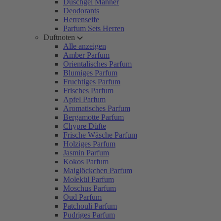
Duschgel Männer
Deodorants
Herrenseife
Parfum Sets Herren
Duftnoten
Alle anzeigen
Amber Parfum
Orientalisches Parfum
Blumiges Parfum
Fruchtiges Parfum
Frisches Parfum
Apfel Parfum
Aromatisches Parfum
Bergamotte Parfum
Chypre Düfte
Frische Wäsche Parfum
Holziges Parfum
Jasmin Parfum
Kokos Parfum
Maiglöckchen Parfum
Molekül Parfum
Moschus Parfum
Oud Parfum
Patchouli Parfum
Pudriges Parfum