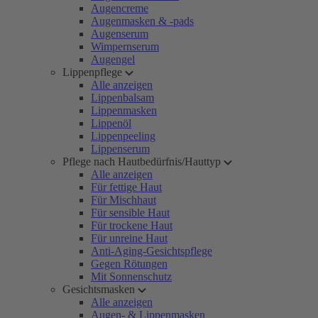
Augencreme
Augenmasken & -pads
Augenserum
Wimpernserum
Augengel
Lippenpflege
Alle anzeigen
Lippenbalsam
Lippenmasken
Lippenöl
Lippenpeeling
Lippenserum
Pflege nach Hautbedürfnis/Hauttyp
Alle anzeigen
Für fettige Haut
Für Mischhaut
Für sensible Haut
Für trockene Haut
Für unreine Haut
Anti-Aging-Gesichtspflege
Gegen Rötungen
Mit Sonnenschutz
Gesichtsmasken
Alle anzeigen
Augen- & Lippenmasken