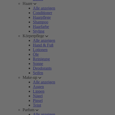
Haare
Alle anzeigen
Conditioner
Haarpflege
Shampoo
Haarfarbe
Styling
Körperpflege
Alle anzeigen
Hand & Fuß
Lotionen
Öle
Reinigung
Sonne
Deodorants
Seifen
Make-up
Alle anzeigen
Augen
Lippen
Nägel
Pinsel
Teint
Parfum
Alle anzeigen