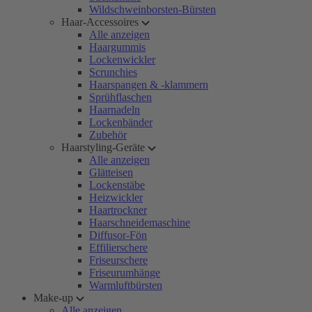
Wildschweinborsten-Bürsten
Haar-Accessoires
Alle anzeigen
Haargummis
Lockenwickler
Scrunchies
Haarspangen & -klammern
Sprühflaschen
Haarnadeln
Lockenbänder
Zubehör
Haarstyling-Geräte
Alle anzeigen
Glätteisen
Lockenstäbe
Heizwickler
Haartrockner
Haarschneidemaschine
Diffusor-Fön
Effilierschere
Friseurschere
Friseurumhänge
Warmluftbürsten
Make-up
Alle anzeigen