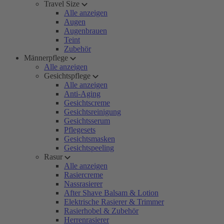
Travel Size
Alle anzeigen
Augen
Augenbrauen
Teint
Zubehör
Männerpflege
Alle anzeigen
Gesichtspflege
Alle anzeigen
Anti-Aging
Gesichtscreme
Gesichtsreinigung
Gesichtsserum
Pflegesets
Gesichtsmasken
Gesichtspeeling
Rasur
Alle anzeigen
Rasiercreme
Nassrasierer
After Shave Balsam & Lotion
Elektrische Rasierer & Trimmer
Rasierhobel & Zubehör
Herrenrasierer