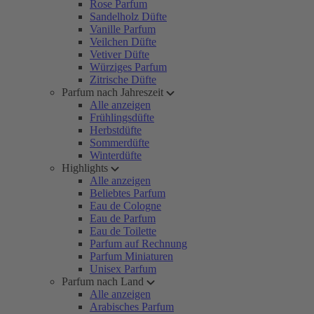
Rose Parfum
Sandelholz Düfte
Vanille Parfum
Veilchen Düfte
Vetiver Düfte
Würziges Parfum
Zitrische Düfte
Parfum nach Jahreszeit
Alle anzeigen
Frühlingsdüfte
Herbstdüfte
Sommerdüfte
Winterdüfte
Highlights
Alle anzeigen
Beliebtes Parfum
Eau de Cologne
Eau de Parfum
Eau de Toilette
Parfum auf Rechnung
Parfum Miniaturen
Unisex Parfum
Parfum nach Land
Alle anzeigen
Arabisches Parfum