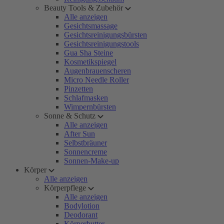
Beauty Tools & Zubehör
Alle anzeigen
Gesichtsmassage
Gesichtsreinigungsbürsten
Gesichtsreinigungstools
Gua Sha Steine
Kosmetikspiegel
Augenbrauenscheren
Micro Needle Roller
Pinzetten
Schlafmasken
Wimpernbürsten
Sonne & Schutz
Alle anzeigen
After Sun
Selbstbräuner
Sonnencreme
Sonnen-Make-up
Körper
Alle anzeigen
Körperpflege
Alle anzeigen
Bodylotion
Deodorant
Körperbutter