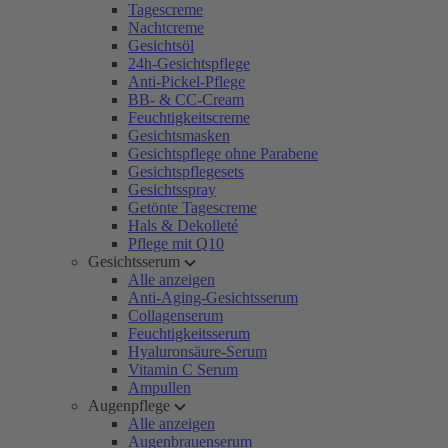
Tagescreme
Nachtcreme
Gesichtsöl
24h-Gesichtspflege
Anti-Pickel-Pflege
BB- & CC-Cream
Feuchtigkeitscreme
Gesichtsmasken
Gesichtspflege ohne Parabene
Gesichtspflegesets
Gesichtsspray
Getönte Tagescreme
Hals & Dekolleté
Pflege mit Q10
Gesichtsserum
Alle anzeigen
Anti-Aging-Gesichtsserum
Collagenserum
Feuchtigkeitsserum
Hyaluronsäure-Serum
Vitamin C Serum
Ampullen
Augenpflege
Alle anzeigen
Augenbrauenserum