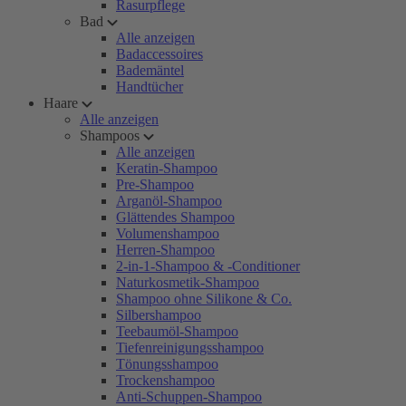
Rasurpflege
Bad
Alle anzeigen
Badaccessoires
Bademäntel
Handtücher
Haare
Alle anzeigen
Shampoos
Alle anzeigen
Keratin-Shampoo
Pre-Shampoo
Arganöl-Shampoo
Glättendes Shampoo
Volumenshampoo
Herren-Shampoo
2-in-1-Shampoo & -Conditioner
Naturkosmetik-Shampoo
Shampoo ohne Silikone & Co.
Silbershampoo
Teebaumöl-Shampoo
Tiefenreinigungsshampoo
Tönungsshampoo
Trockenshampoo
Anti-Schuppen-Shampoo