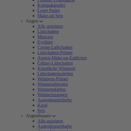
Kompaktpuder
Loser Puder
Make-up Sets
Augen
Alle anzeigen
Lidschatten
Mascara
Eyeliner
Creme-Lidschatten
Lidschatten-Primer
Augen-Make-up-Entferner
Glitzer-Lidschatten
Künstliche Wimpern
Lidschattenpaletten
Wimpern-Primer
Wimpernbürsten
Wimpernkleber
Wimpernzangen
Augenbrauenfarbe
Kajal
Sets
Augenbrauen
Alle anzeigen
Augenbrauenfarbe