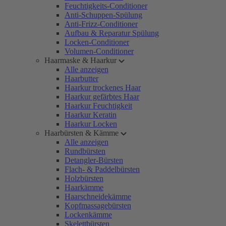
Feuchtigkeits-Conditioner
Anti-Schuppen-Spülung
Anti-Frizz-Conditioner
Aufbau & Reparatur Spülung
Locken-Conditioner
Volumen-Conditioner
Haarmaske & Haarkur
Alle anzeigen
Haarbutter
Haarkur trockenes Haar
Haarkur gefärbtes Haar
Haarkur Feuchtigkeit
Haarkur Keratin
Haarkur Locken
Haarbürsten & Kämme
Alle anzeigen
Rundbürsten
Detangler-Bürsten
Flach- & Paddelbürsten
Holzbürsten
Haarkämme
Haarschneidekämme
Kopfmassagebürsten
Lockenkämme
Skelettbürsten