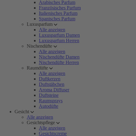
Arabisches Parfum
Französisches Parfum
Italienisches Parfum
Spanisches Parfum
Luxusparfum
Alle anzeigen
Luxusparfum Damen
Luxusparfum Herren
Nischendüfte
Alle anzeigen
Nischendüfte Damen
Nischendüfte Herren
Raumdüfte
Alle anzeigen
Duftkerzen
Duftstäbchen
Aroma Diffuser
Duftsteine
Raumsprays
Autodüfte
Gesicht
Alle anzeigen
Gesichtspflege
Alle anzeigen
Gesichtscreme