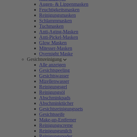
Augen- & Lippenmasken
Feuchtigkeitsmasken
Reinigungsmasken
Schlammmasken
Tuchmasken
Anti-Aging-Masken
Anti-Pickel-Masken
Glow Masken
Mitesser-Masken
Overnight Maske
Gesichtsreinigung
Alle anzeigen
Gesichtspeeling
Gesichtswasser
Mizellenwasser
Reinigungsgel
Reinigungsöl
Abschminkpads
Abschminktücher
Gesichtsreinigungssets
Gesichtsseife
Make-up-Entferner
Reinigungscreme
Reinigungsmilch
Reinigungspuder