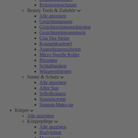
Reinigungsschaum
Beauty Tools & Zubehör
Alle anzeigen
Gesichtsmassage
Gesichtsreinigungsbürsten
Gesichtsreinigungstools
Gua Sha Steine
Kosmetikspiegel
Augenbrauenscheren
Micro Needle Roller
Pinzetten
Schlafmasken
Wimpernbürsten
Sonne & Schutz
Alle anzeigen
After Sun
Selbstbräuner
Sonnencreme
Sonnen-Make-up
Körper
Alle anzeigen
Körperpflege
Alle anzeigen
Bodylotion
Deodorant