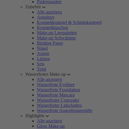
Puderquasten
Zubehör
Alle anzeigen
Anspitzer
Kosmetikspiegel & Schminkspiegel
Kosmetiktaschen
Make-up Leerpaletten
Make-up Schwämme
Blotting Paper
Nägel
Augen
Lippen
Sets
Teint
Wasserfestes Make-up
Alle anzeigen
Wasserfeste Eyeliner
Wasserfeste Foundation
Wasserfeste Mascara
Wasserfester Concealer
Wasserfester Lidschatten
Wasserfeste Augenbrauenstifte
Highlights
Alle anzeigen
Glow Make-up