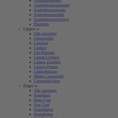
Augenbrauengel
Augenbrauenpomade
Augenbrauenpuder
Augenbrauenstifte
Augenbrauenscheren
Pinzetten
Lippen
Alle anzeigen
Lippenstifte
Lipgloss
Lipliner
Lip-Plumper
Liquid Lipstick
Lippen Zubehör
Lippen-Primer
Lippenbalsam
Matter Lippenstift
Lippenstift-Sets
Nägel
Alle anzeigen
Nagellack
Base Coat
Top Coat
Nagelhärter
Nagelfeilen