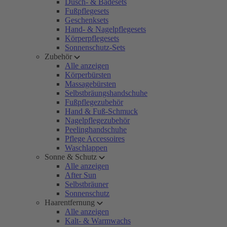
Dusch- & Badesets
Fußpflegesets
Geschenksets
Hand- & Nagelpflegesets
Körperpflegesets
Sonnenschutz-Sets
Zubehör
Alle anzeigen
Körperbürsten
Massagebürsten
Selbstbräungshandschuhe
Fußpflegezubehör
Hand & Fuß-Schmuck
Nagelpflegezubehör
Peelinghandschuhe
Pflege Accessoires
Waschlappen
Sonne & Schutz
Alle anzeigen
After Sun
Selbstbräuner
Sonnenschutz
Haarentfernung
Alle anzeigen
Kalt- & Warmwachs