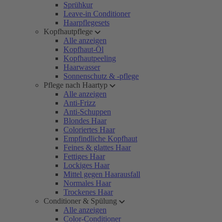
Sprühkur
Leave-in Conditioner
Haarpflegesets
Kopfhautpflege
Alle anzeigen
Kopfhaut-Öl
Kopfhautpeeling
Haarwasser
Sonnenschutz & -pflege
Pflege nach Haartyp
Alle anzeigen
Anti-Frizz
Anti-Schuppen
Blondes Haar
Coloriertes Haar
Empfindliche Kopfhaut
Feines & glattes Haar
Fettiges Haar
Lockiges Haar
Mittel gegen Haarausfall
Normales Haar
Trockenes Haar
Conditioner & Spülung
Alle anzeigen
Color-Conditioner