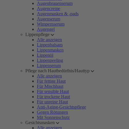
Augenbrauenserum
Augencreme
Augenmasken & -pads
Augenserum
Wimpernserum
Augengel
Lippenpflege
Alle anzeigen
Lippenbalsam
Lippenmasken
Lippenöl
Lippenpeeling
Lippenserum
Pflege nach Hautbedürfnis/Hauttyp
Alle anzeigen
Für fettige Haut
Für Mischhaut
Für sensible Haut
Für trockene Haut
Für unreine Haut
Anti-Aging-Gesichtspflege
Gegen Rötungen
Mit Sonnenschutz
Gesichtsmasken
Alle anzeigen