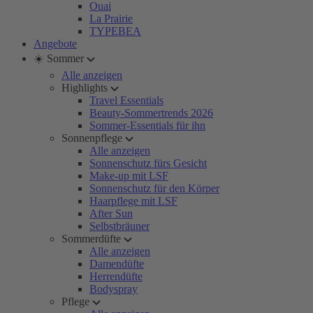
Ouai
La Prairie
TYPEBEA
Angebote
☀️ Sommer
Alle anzeigen
Highlights
Travel Essentials
Beauty-Sommertrends 2026
Sommer-Essentials für ihn
Sonnenpflege
Alle anzeigen
Sonnenschutz fürs Gesicht
Make-up mit LSF
Sonnenschutz für den Körper
Haarpflege mit LSF
After Sun
Selbstbräuner
Sommerdüfte
Alle anzeigen
Damendüfte
Herrendüfte
Bodyspray
Pflege