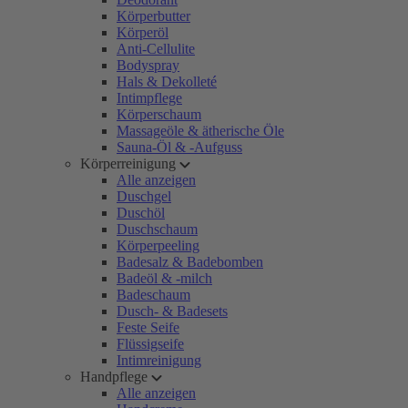
Körperbutter
Körperöl
Anti-Cellulite
Bodyspray
Hals & Dekolleté
Intimpflege
Körperschaum
Massageöle & ätherische Öle
Sauna-Öl & -Aufguss
Körperreinigung
Alle anzeigen
Duschgel
Duschöl
Duschschaum
Körperpeeling
Badesalz & Badebomben
Badeöl & -milch
Badeschaum
Dusch- & Badesets
Feste Seife
Flüssigseife
Intimreinigung
Handpflege
Alle anzeigen