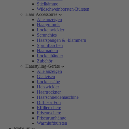
Stielkämme
Wildschweinborsten-Bürsten
Haar-Accessoires
Alle anzeigen
Haargummis
Lockenwickler
Scrunchies
Haarspangen & -klammern
Sprühflaschen
Haarnadeln
Lockenbänder
Zubehör
Haarstyling-Geräte
Alle anzeigen
Glätteisen
Lockenstäbe
Heizwickler
Haartrockner
Haarschneidemaschine
Diffusor-Fön
Effilierschere
Friseurschere
Friseurumhänge
Warmluftbürsten
Make-up