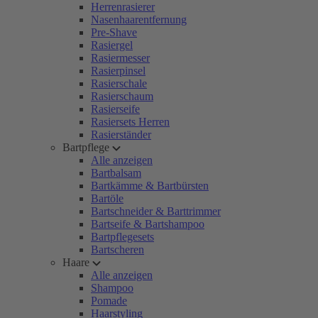
Herrenrasierer
Nasenhaarentfernung
Pre-Shave
Rasiergel
Rasiermesser
Rasierpinsel
Rasierschale
Rasierschaum
Rasierseife
Rasiersets Herren
Rasierständer
Bartpflege
Alle anzeigen
Bartbalsam
Bartkämme & Bartbürsten
Bartöle
Bartschneider & Barttrimmer
Bartseife & Bartshampoo
Bartpflegesets
Bartscheren
Haare
Alle anzeigen
Shampoo
Pomade
Haarstyling