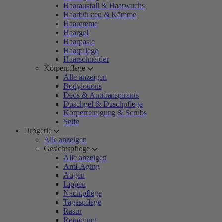
Haarausfall & Haarwuchs
Haarbürsten & Kämme
Haarcreme
Haargel
Haarpaste
Haarpflege
Haarschneider
Körperpflege
Alle anzeigen
Bodylotions
Deos & Antitranspirants
Duschgel & Duschpflege
Körperreinigung & Scrubs
Seife
Drogerie
Alle anzeigen
Gesichtspflege
Alle anzeigen
Anti-Aging
Augen
Lippen
Nachtpflege
Tagespflege
Rasur
Reinigung