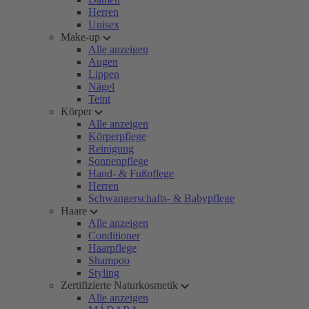
Herren
Unisex
Make-up
Alle anzeigen
Augen
Lippen
Nägel
Teint
Körper
Alle anzeigen
Körperpflege
Reinigung
Sonnenpflege
Hand- & Fußpflege
Herren
Schwangerschafts- & Babypflege
Haare
Alle anzeigen
Conditioner
Haarpflege
Shampoo
Styling
Zertifizierte Naturkosmetik
Alle anzeigen