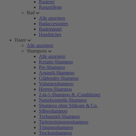
Rasierer
Rasurpflege
Bad
Alle anzeigen
Badaccessoires
Bademäntel
Handtücher
Haare
Alle anzeigen
Shampoos
Alle anzeigen
Keratin-Shampoo
Pre-Shampoo
Arganöl-Shampoo
Glättendes Shampoo
Volumenshampoo
Herren-Shampoo
2-in-1-Shampoo & -Conditioner
Naturkosmetik-Shampoo
Shampoo ohne Silikone & Co.
Silbershampoo
Teebaumöl-Shampoo
Tiefenreinigungsshampoo
Tönungsshampoo
Trockenshampoo