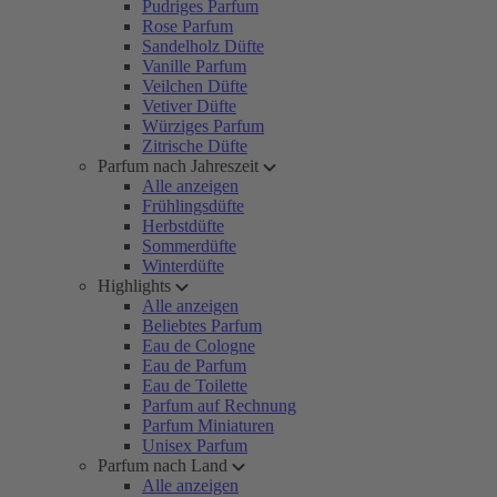
Pudriges Parfum
Rose Parfum
Sandelholz Düfte
Vanille Parfum
Veilchen Düfte
Vetiver Düfte
Würziges Parfum
Zitrische Düfte
Parfum nach Jahreszeit
Alle anzeigen
Frühlingsdüfte
Herbstdüfte
Sommerdüfte
Winterdüfte
Highlights
Alle anzeigen
Beliebtes Parfum
Eau de Cologne
Eau de Parfum
Eau de Toilette
Parfum auf Rechnung
Parfum Miniaturen
Unisex Parfum
Parfum nach Land
Alle anzeigen