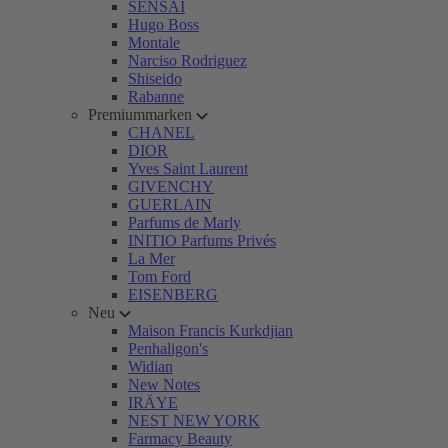
SENSAI
Hugo Boss
Montale
Narciso Rodriguez
Shiseido
Rabanne
Premiummarken
CHANEL
DIOR
Yves Saint Laurent
GIVENCHY
GUERLAIN
Parfums de Marly
INITIO Parfums Privés
La Mer
Tom Ford
EISENBERG
Neu
Maison Francis Kurkdjian
Penhaligon's
Widian
New Notes
IRÄYE
NEST NEW YORK
Farmacy Beauty