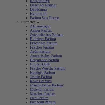
Körperpflege
Duschgel Männer
Deodorants
Herrenseife
Parfum Sets Herren
Duftnoten
Alle anzeigen
Amber Parfum
Orientalisches Parfum
Blumiges Parfum
Fruchtiges Parfum
Frisches Parfum
Apfel Parfum
Aromatisches Parfum
Bergamotte Parfum
Chypre Düfte
Frische Wäsche Parfum
Holziges Parfum
Jasmin Parfum
Kokos Parfum
Maiglöckchen Parfum
Molekül Parfum
Moschus Parfum
Oud Parfum
Patchouli Parfum