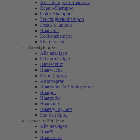
Anti-Schuppen-Shampoo
Repair-Shampoo
Color-Shampoo
Feuchtigkeitsshampoo
Festes Shampoo
Haarseife
Lockenshampoo
Shampoo-Sets
Haarstyling
Alle anzeigen
Schaumfestiger
Hitzeschutz
Haarwachs
Styling Spray
Ansatzspray
Haarcreme & Stylingcreme
Haargel
Haarpuder
Haarspray
Haarstyling-Sets
Sea Salt Spray
Leave-In Pflege
Alle anzeigen
Haaröl
Haarserum