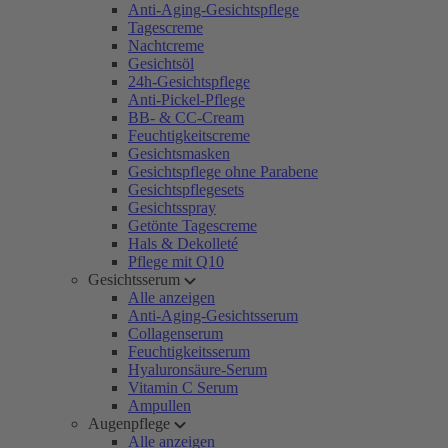
Anti-Aging-Gesichtspflege
Tagescreme
Nachtcreme
Gesichtsöl
24h-Gesichtspflege
Anti-Pickel-Pflege
BB- & CC-Cream
Feuchtigkeitscreme
Gesichtsmasken
Gesichtspflege ohne Parabene
Gesichtspflegesets
Gesichtsspray
Getönte Tagescreme
Hals & Dekolleté
Pflege mit Q10
Gesichtsserum
Alle anzeigen
Anti-Aging-Gesichtsserum
Collagenserum
Feuchtigkeitsserum
Hyaluronsäure-Serum
Vitamin C Serum
Ampullen
Augenpflege
Alle anzeigen