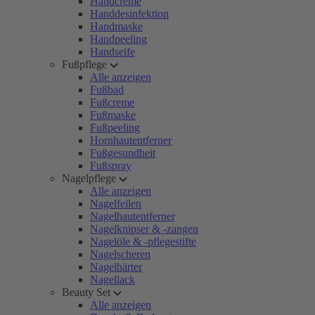
Handcreme
Handdesinfektion
Handmaske
Handpeeling
Handseife
Fußpflege
Alle anzeigen
Fußbad
Fußcreme
Fußmaske
Fußpeeling
Hornhautentferner
Fußgesundheit
Fußspray
Nagelpflege
Alle anzeigen
Nagelfeilen
Nagelhautentferner
Nagelknipser & -zangen
Nagelöle & -pflegestifte
Nagelscheren
Nagelhärter
Nagellack
Beauty Set
Alle anzeigen