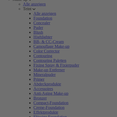
Alle anzeigen
Teint
Alle anzeigen
Foundation
Concealer
Puder
Blush
Highlighter
BB- & CC-Cream
Camouflage Make-up
Color Corrector
Contouring
Contouring Paletten
Fixing Spray & Fixierpuder
Make-up Entferner
Mineralpuder
Primer
Abdeckprodukte
Accessoires
Anti-Aging Make-up
Bronzer
Compact-Foundation
Creme-Foundation
Effektprodukte
Flüssige Foundation