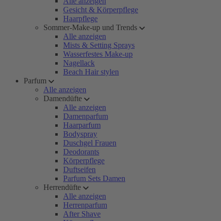
Alle anzeigen
Gesicht & Körperpflege
Haarpflege
Sommer-Make-up und Trends
Alle anzeigen
Mists & Setting Sprays
Wasserfestes Make-up
Nagellack
Beach Hair stylen
Parfum
Alle anzeigen
Damendüfte
Alle anzeigen
Damenparfum
Haarparfum
Bodyspray
Duschgel Frauen
Deodorants
Körperpflege
Duftseifen
Parfum Sets Damen
Herrendüfte
Alle anzeigen
Herrenparfum
After Shave