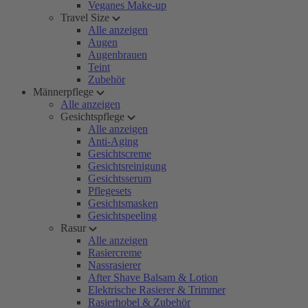
Veganes Make-up
Travel Size
Alle anzeigen
Augen
Augenbrauen
Teint
Zubehör
Männerpflege
Alle anzeigen
Gesichtspflege
Alle anzeigen
Anti-Aging
Gesichtscreme
Gesichtsreinigung
Gesichtsserum
Pflegesets
Gesichtsmasken
Gesichtspeeling
Rasur
Alle anzeigen
Rasiercreme
Nassrasierer
After Shave Balsam & Lotion
Elektrische Rasierer & Trimmer
Rasierhobel & Zubehör