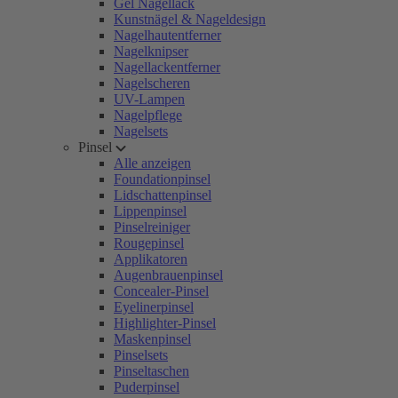
Gel Nagellack
Kunstnägel & Nageldesign
Nagelhautentferner
Nagelknipser
Nagellackentferner
Nagelscheren
UV-Lampen
Nagelpflege
Nagelsets
Pinsel
Alle anzeigen
Foundationpinsel
Lidschattenpinsel
Lippenpinsel
Pinselreiniger
Rougepinsel
Applikatoren
Augenbrauenpinsel
Concealer-Pinsel
Eyelinerpinsel
Highlighter-Pinsel
Maskenpinsel
Pinselsets
Pinseltaschen
Puderpinsel