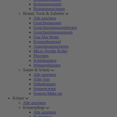
Reinigungspuder
Reinigungsschaum
Beauty Tools & Zubehör
Alle anzeigen
Gesichtsmassage
Gesichtsreinigungsbürsten
Gesichtsreinigungstools
Gua Sha Steine
Kosmetikspiegel
Augenbrauenscheren
Micro Needle Roller
Pinzetten
Schlafmasken
Wimpernbürsten
Sonne & Schutz
Alle anzeigen
After Sun
Selbstbräuner
Sonnencreme
Sonnen-Make-up
Körper
Alle anzeigen
Körperpflege
Alle anzeigen
Bodylotion