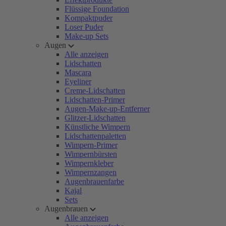
Flüssige Foundation
Kompaktpuder
Loser Puder
Make-up Sets
Augen
Alle anzeigen
Lidschatten
Mascara
Eyeliner
Creme-Lidschatten
Lidschatten-Primer
Augen-Make-up-Entferner
Glitzer-Lidschatten
Künstliche Wimpern
Lidschattenpaletten
Wimpern-Primer
Wimpernbürsten
Wimpernkleber
Wimpernzangen
Augenbrauenfarbe
Kajal
Sets
Augenbrauen
Alle anzeigen