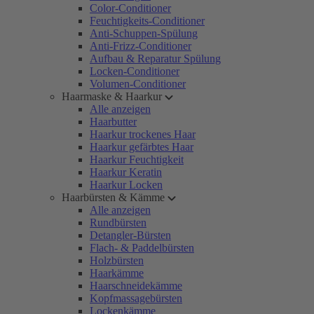
Color-Conditioner
Feuchtigkeits-Conditioner
Anti-Schuppen-Spülung
Anti-Frizz-Conditioner
Aufbau & Reparatur Spülung
Locken-Conditioner
Volumen-Conditioner
Haarmaske & Haarkur
Alle anzeigen
Haarbutter
Haarkur trockenes Haar
Haarkur gefärbtes Haar
Haarkur Feuchtigkeit
Haarkur Keratin
Haarkur Locken
Haarbürsten & Kämme
Alle anzeigen
Rundbürsten
Detangler-Bürsten
Flach- & Paddelbürsten
Holzbürsten
Haarkämme
Haarschneidekämme
Kopfmassagebürsten
Lockenkämme