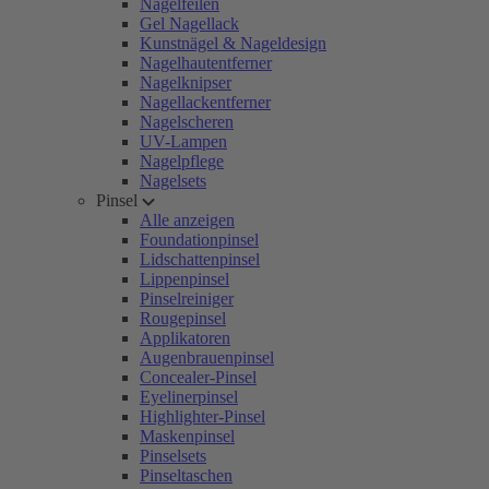
Nagelfeilen
Gel Nagellack
Kunstnägel & Nageldesign
Nagelhautentferner
Nagelknipser
Nagellackentferner
Nagelscheren
UV-Lampen
Nagelpflege
Nagelsets
Pinsel
Alle anzeigen
Foundationpinsel
Lidschattenpinsel
Lippenpinsel
Pinselreiniger
Rougepinsel
Applikatoren
Augenbrauenpinsel
Concealer-Pinsel
Eyelinerpinsel
Highlighter-Pinsel
Maskenpinsel
Pinselsets
Pinseltaschen