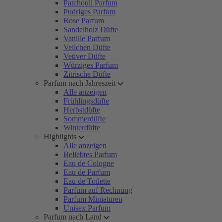
Patchouli Parfum
Pudriges Parfum
Rose Parfum
Sandelholz Düfte
Vanille Parfum
Veilchen Düfte
Vetiver Düfte
Würziges Parfum
Zitrische Düfte
Parfum nach Jahreszeit
Alle anzeigen
Frühlingsdüfte
Herbstdüfte
Sommerdüfte
Winterdüfte
Highlights
Alle anzeigen
Beliebtes Parfum
Eau de Cologne
Eau de Parfum
Eau de Toilette
Parfum auf Rechnung
Parfum Miniaturen
Unisex Parfum
Parfum nach Land