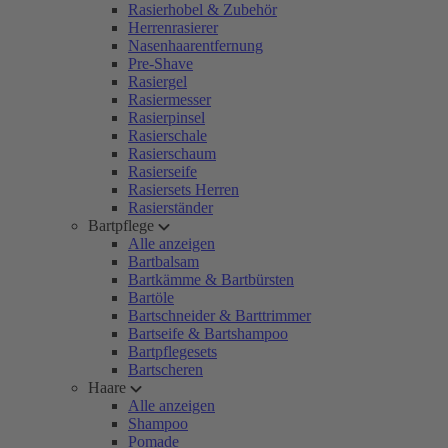
Rasierhobel & Zubehör
Herrenrasierer
Nasenhaarentfernung
Pre-Shave
Rasiergel
Rasiermesser
Rasierpinsel
Rasierschale
Rasierschaum
Rasierseife
Rasiersets Herren
Rasierständer
Bartpflege
Alle anzeigen
Bartbalsam
Bartkämme & Bartbürsten
Bartöle
Bartschneider & Barttrimmer
Bartseife & Bartshampoo
Bartpflegesets
Bartscheren
Haare
Alle anzeigen
Shampoo
Pomade