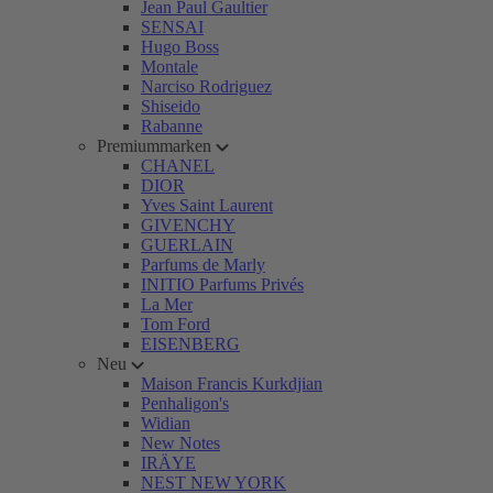
Jean Paul Gaultier
SENSAI
Hugo Boss
Montale
Narciso Rodriguez
Shiseido
Rabanne
Premiummarken
CHANEL
DIOR
Yves Saint Laurent
GIVENCHY
GUERLAIN
Parfums de Marly
INITIO Parfums Privés
La Mer
Tom Ford
EISENBERG
Neu
Maison Francis Kurkdjian
Penhaligon's
Widian
New Notes
IRÄYE
NEST NEW YORK