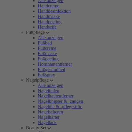
Alle anzeigen
Handcreme
Handdesinfektion
Handmaske
Handpeeling
Handseife
Fußpflege
Alle anzeigen
Fußbad
Fußcreme
Fußmaske
Fußpeeling
Hornhautentferner
Fußgesundheit
Fußspray
Nagelpflege
Alle anzeigen
Nagelfeilen
Nagelhautentferner
Nagelknipser & -zangen
Nagelöle & -pflegestifte
Nagelscheren
Nagelhärter
Nagellack
Beauty Set