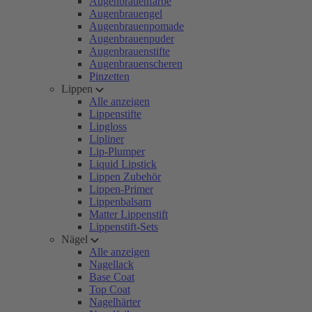
Augenbrauenfarbe
Augenbrauengel
Augenbrauenpomade
Augenbrauenpuder
Augenbrauenstifte
Augenbrauenscheren
Pinzetten
Lippen
Alle anzeigen
Lippenstifte
Lipgloss
Lipliner
Lip-Plumper
Liquid Lipstick
Lippen Zubehör
Lippen-Primer
Lippenbalsam
Matter Lippenstift
Lippenstift-Sets
Nägel
Alle anzeigen
Nagellack
Base Coat
Top Coat
Nagelhärter