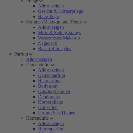
Pflege
Alle anzeigen
Gesicht & Körperpflege
Haarpflege
Sommer-Make-up und Trends
Alle anzeigen
Mists & Setting Sprays
Wasserfestes Make-up
Nagellack
Beach Hair stylen
Parfum
Alle anzeigen
Damendüfte
Alle anzeigen
Damenparfum
Haarparfum
Bodyspray
Duschgel Frauen
Deodorants
Körperpflege
Duftseifen
Parfum Sets Damen
Herrendüfte
Alle anzeigen
Herrenparfum