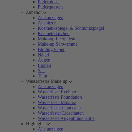
Puderpinsel
Puderquasten
Zubehör
Alle anzeigen
Anspitzer
Kosmetikspiegel & Schminkspiegel
Kosmetiktaschen
Make-up Leerpaletten
Make-up Schwämme
Blotting Paper
Nägel
Augen
Lippen
Sets
Teint
Wasserfestes Make-up
Alle anzeigen
Wasserfeste Eyeliner
Wasserfeste Foundation
Wasserfeste Mascara
Wasserfester Concealer
Wasserfester Lidschatten
Wasserfeste Augenbrauenstifte
Highlights
Alle anzeigen