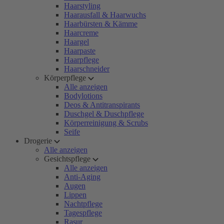
Haarstyling
Haarausfall & Haarwuchs
Haarbürsten & Kämme
Haarcreme
Haargel
Haarpaste
Haarpflege
Haarschneider
Körperpflege
Alle anzeigen
Bodylotions
Deos & Antitranspirants
Duschgel & Duschpflege
Körperreinigung & Scrubs
Seife
Drogerie
Alle anzeigen
Gesichtspflege
Alle anzeigen
Anti-Aging
Augen
Lippen
Nachtpflege
Tagespflege
Rasur