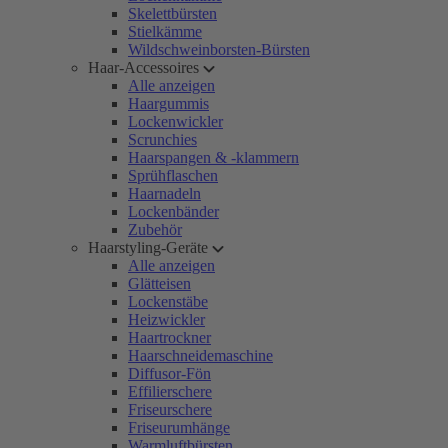
Skelettbürsten
Stielkämme
Wildschweinborsten-Bürsten
Haar-Accessoires
Alle anzeigen
Haargummis
Lockenwickler
Scrunchies
Haarspangen & -klammern
Sprühflaschen
Haarnadeln
Lockenbänder
Zubehör
Haarstyling-Geräte
Alle anzeigen
Glätteisen
Lockenstäbe
Heizwickler
Haartrockner
Haarschneidemaschine
Diffusor-Fön
Effilierschere
Friseurschere
Friseurumhänge
Warmluftbürsten