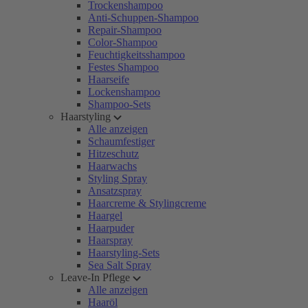
Trockenshampoo
Anti-Schuppen-Shampoo
Repair-Shampoo
Color-Shampoo
Feuchtigkeitsshampoo
Festes Shampoo
Haarseife
Lockenshampoo
Shampoo-Sets
Haarstyling
Alle anzeigen
Schaumfestiger
Hitzeschutz
Haarwachs
Styling Spray
Ansatzspray
Haarcreme & Stylingcreme
Haargel
Haarpuder
Haarspray
Haarstyling-Sets
Sea Salt Spray
Leave-In Pflege
Alle anzeigen
Haaröl