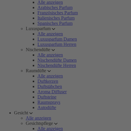
Alle anzeigen
Arabisches Parfum
Französisches Parfum
Italienisches Parfum
Spanisches Parfum
Luxusparfum
Alle anzeigen
Luxusparfum Damen
Luxusparfum Herren
Nischendüfte
Alle anzeigen
Nischendüfte Damen
Nischendüfte Herren
Raumdüfte
Alle anzeigen
Duftkerzen
Duftstäbchen
Aroma Diffuser
Duftsteine
Raumsprays
Autodüfte
Gesicht
Alle anzeigen
Gesichtspflege
Alle anzeigen