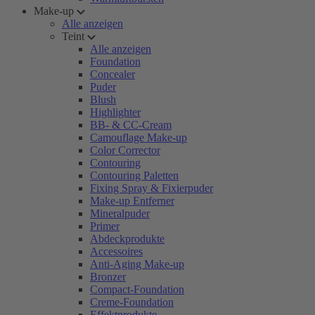
Make-up
Alle anzeigen
Teint
Alle anzeigen
Foundation
Concealer
Puder
Blush
Highlighter
BB- & CC-Cream
Camouflage Make-up
Color Corrector
Contouring
Contouring Paletten
Fixing Spray & Fixierpuder
Make-up Entferner
Mineralpuder
Primer
Abdeckprodukte
Accessoires
Anti-Aging Make-up
Bronzer
Compact-Foundation
Creme-Foundation
Effektprodukte