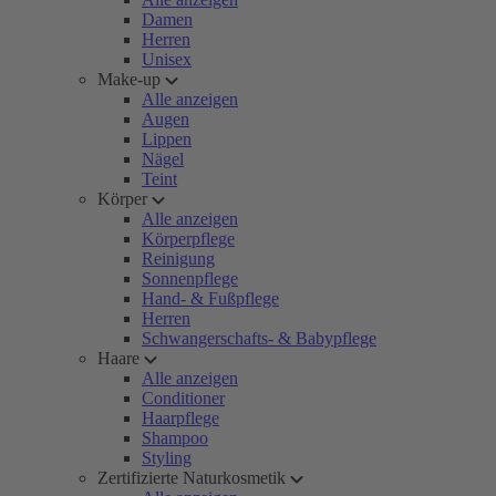
Damen
Herren
Unisex
Make-up
Alle anzeigen
Augen
Lippen
Nägel
Teint
Körper
Alle anzeigen
Körperpflege
Reinigung
Sonnenpflege
Hand- & Fußpflege
Herren
Schwangerschafts- & Babypflege
Haare
Alle anzeigen
Conditioner
Haarpflege
Shampoo
Styling
Zertifizierte Naturkosmetik