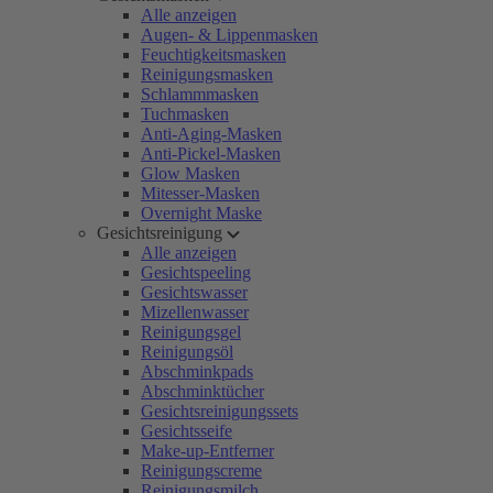
Alle anzeigen
Augen- & Lippenmasken
Feuchtigkeitsmasken
Reinigungsmasken
Schlammmasken
Tuchmasken
Anti-Aging-Masken
Anti-Pickel-Masken
Glow Masken
Mitesser-Masken
Overnight Maske
Gesichtsreinigung
Alle anzeigen
Gesichtspeeling
Gesichtswasser
Mizellenwasser
Reinigungsgel
Reinigungsöl
Abschminkpads
Abschminktücher
Gesichtsreinigungssets
Gesichtsseife
Make-up-Entferner
Reinigungscreme
Reinigungsmilch