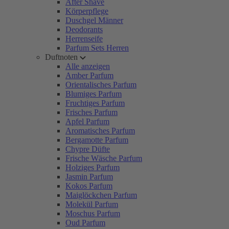
After Shave
Körperpflege
Duschgel Männer
Deodorants
Herrenseife
Parfum Sets Herren
Duftnoten
Alle anzeigen
Amber Parfum
Orientalisches Parfum
Blumiges Parfum
Fruchtiges Parfum
Frisches Parfum
Apfel Parfum
Aromatisches Parfum
Bergamotte Parfum
Chypre Düfte
Frische Wäsche Parfum
Holziges Parfum
Jasmin Parfum
Kokos Parfum
Maiglöckchen Parfum
Molekül Parfum
Moschus Parfum
Oud Parfum