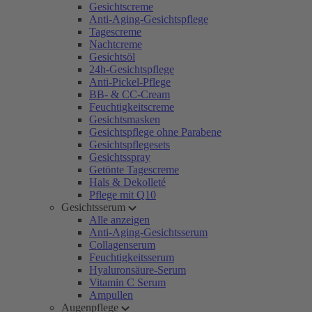
Gesichtscreme
Anti-Aging-Gesichtspflege
Tagescreme
Nachtcreme
Gesichtsöl
24h-Gesichtspflege
Anti-Pickel-Pflege
BB- & CC-Cream
Feuchtigkeitscreme
Gesichtsmasken
Gesichtspflege ohne Parabene
Gesichtspflegesets
Gesichtsspray
Getönte Tagescreme
Hals & Dekolleté
Pflege mit Q10
Gesichtsserum
Alle anzeigen
Anti-Aging-Gesichtsserum
Collagenserum
Feuchtigkeitsserum
Hyaluronsäure-Serum
Vitamin C Serum
Ampullen
Augenpflege