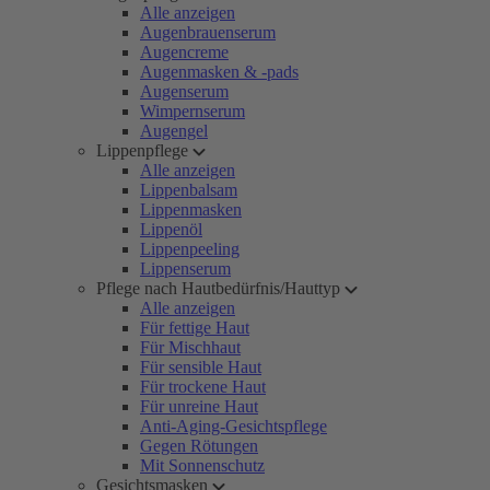
Alle anzeigen
Augenbrauenserum
Augencreme
Augenmasken & -pads
Augenserum
Wimpernserum
Augengel
Lippenpflege
Alle anzeigen
Lippenbalsam
Lippenmasken
Lippenöl
Lippenpeeling
Lippenserum
Pflege nach Hautbedürfnis/Hauttyp
Alle anzeigen
Für fettige Haut
Für Mischhaut
Für sensible Haut
Für trockene Haut
Für unreine Haut
Anti-Aging-Gesichtspflege
Gegen Rötungen
Mit Sonnenschutz
Gesichtsmasken