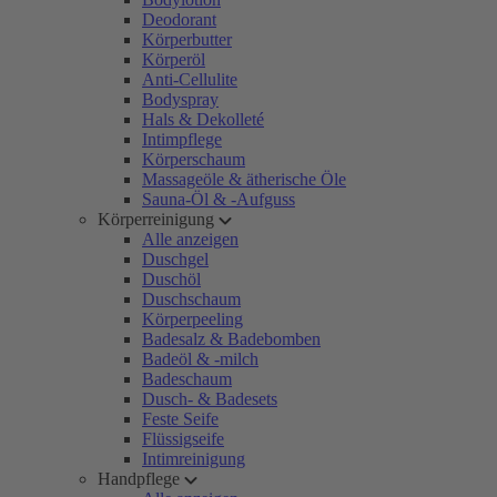
Deodorant
Körperbutter
Körperöl
Anti-Cellulite
Bodyspray
Hals & Dekolleté
Intimpflege
Körperschaum
Massageöle & ätherische Öle
Sauna-Öl & -Aufguss
Körperreinigung
Alle anzeigen
Duschgel
Duschöl
Duschschaum
Körperpeeling
Badesalz & Badebomben
Badeöl & -milch
Badeschaum
Dusch- & Badesets
Feste Seife
Flüssigseife
Intimreinigung
Handpflege