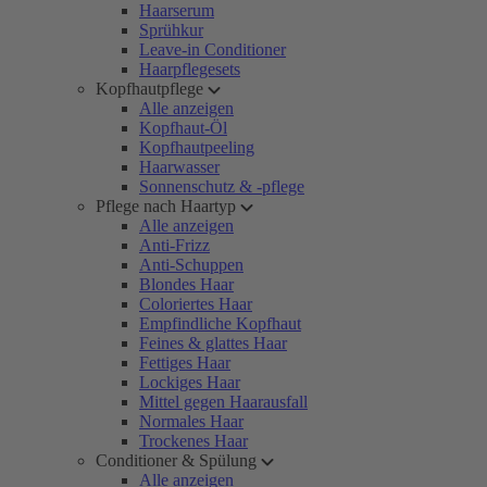
Haarserum
Sprühkur
Leave-in Conditioner
Haarpflegesets
Kopfhautpflege
Alle anzeigen
Kopfhaut-Öl
Kopfhautpeeling
Haarwasser
Sonnenschutz & -pflege
Pflege nach Haartyp
Alle anzeigen
Anti-Frizz
Anti-Schuppen
Blondes Haar
Coloriertes Haar
Empfindliche Kopfhaut
Feines & glattes Haar
Fettiges Haar
Lockiges Haar
Mittel gegen Haarausfall
Normales Haar
Trockenes Haar
Conditioner & Spülung
Alle anzeigen