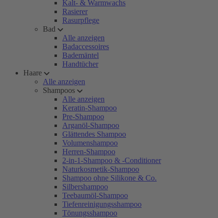
Kalt- & Warmwachs
Rasierer
Rasurpflege
Bad
Alle anzeigen
Badaccessoires
Bademäntel
Handtücher
Haare
Alle anzeigen
Shampoos
Alle anzeigen
Keratin-Shampoo
Pre-Shampoo
Arganöl-Shampoo
Glättendes Shampoo
Volumenshampoo
Herren-Shampoo
2-in-1-Shampoo & -Conditioner
Naturkosmetik-Shampoo
Shampoo ohne Silikone & Co.
Silbershampoo
Teebaumöl-Shampoo
Tiefenreinigungsshampoo
Tönungsshampoo