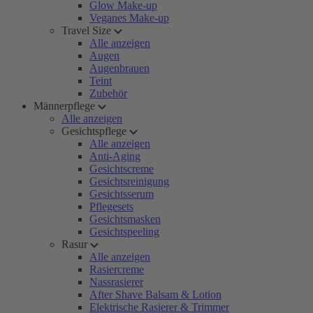
Glow Make-up
Veganes Make-up
Travel Size
Alle anzeigen
Augen
Augenbrauen
Teint
Zubehör
Männerpflege
Alle anzeigen
Gesichtspflege
Alle anzeigen
Anti-Aging
Gesichtscreme
Gesichtsreinigung
Gesichtsserum
Pflegesets
Gesichtsmasken
Gesichtspeeling
Rasur
Alle anzeigen
Rasiercreme
Nassrasierer
After Shave Balsam & Lotion
Elektrische Rasierer & Trimmer