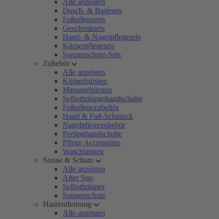
Alle anzeigen
Dusch- & Badesets
Fußpflegesets
Geschenksets
Hand- & Nagelpflegesets
Körperpflegesets
Sonnenschutz-Sets
Zubehör
Alle anzeigen
Körperbürsten
Massagebürsten
Selbstbräungshandschuhe
Fußpflegezubehör
Hand & Fuß-Schmuck
Nagelpflegezubehör
Peelinghandschuhe
Pflege Accessoires
Waschlappen
Sonne & Schutz
Alle anzeigen
After Sun
Selbstbräuner
Sonnenschutz
Haarentfernung
Alle anzeigen