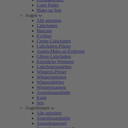
Loser Puder
Make-up Sets
Augen
Alle anzeigen
Lidschatten
Mascara
Eyeliner
Creme-Lidschatten
Lidschatten-Primer
Augen-Make-up-Entferner
Glitzer-Lidschatten
Künstliche Wimpern
Lidschattenpaletten
Wimpern-Primer
Wimpernbürsten
Wimpernkleber
Wimpernzangen
Augenbrauenfarbe
Kajal
Sets
Augenbrauen
Alle anzeigen
Augenbrauenfarbe
Augenbrauengel