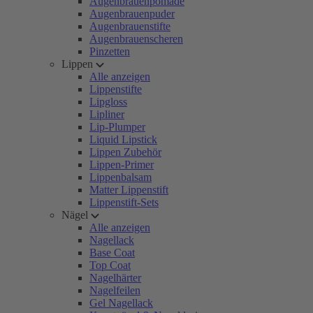
Augenbrauenpomade
Augenbrauenpuder
Augenbrauenstifte
Augenbrauenscheren
Pinzetten
Lippen
Alle anzeigen
Lippenstifte
Lipgloss
Lipliner
Lip-Plumper
Liquid Lipstick
Lippen Zubehör
Lippen-Primer
Lippenbalsam
Matter Lippenstift
Lippenstift-Sets
Nägel
Alle anzeigen
Nagellack
Base Coat
Top Coat
Nagelhärter
Nagelfeilen
Gel Nagellack