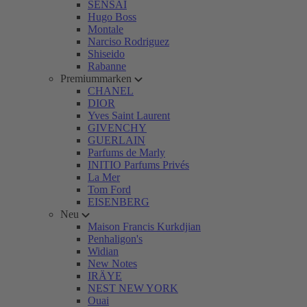
SENSAI
Hugo Boss
Montale
Narciso Rodriguez
Shiseido
Rabanne
Premiummarken
CHANEL
DIOR
Yves Saint Laurent
GIVENCHY
GUERLAIN
Parfums de Marly
INITIO Parfums Privés
La Mer
Tom Ford
EISENBERG
Neu
Maison Francis Kurkdjian
Penhaligon's
Widian
New Notes
IRÄYE
NEST NEW YORK
Ouai