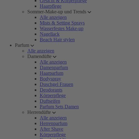
Gesicht & Körperpflege
Haarpflege
Sommer-Make-up und Trends
Alle anzeigen
Mists & Setting Sprays
Wasserfestes Make-up
Nagellack
Beach Hair stylen
Parfum
Alle anzeigen
Damendüfte
Alle anzeigen
Damenparfum
Haarparfum
Bodyspray
Duschgel Frauen
Deodorants
Körperpflege
Duftseifen
Parfum Sets Damen
Herrendüfte
Alle anzeigen
Herrenparfum
After Shave
Körperpflege