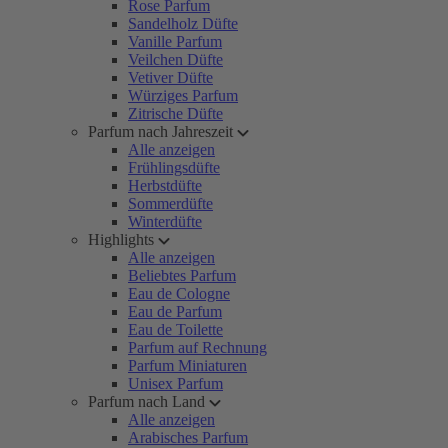
Rose Parfum
Sandelholz Düfte
Vanille Parfum
Veilchen Düfte
Vetiver Düfte
Würziges Parfum
Zitrische Düfte
Parfum nach Jahreszeit
Alle anzeigen
Frühlingsdüfte
Herbstdüfte
Sommerdüfte
Winterdüfte
Highlights
Alle anzeigen
Beliebtes Parfum
Eau de Cologne
Eau de Parfum
Eau de Toilette
Parfum auf Rechnung
Parfum Miniaturen
Unisex Parfum
Parfum nach Land
Alle anzeigen
Arabisches Parfum