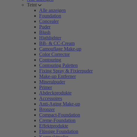
Teint
Alle anzeigen
Foundation
Concealer
Puder
Blush
Highlighter
BB- & CC-Cream
Camouflage Make-up
Color Corrector
Contouring
Contouring Paletten
Fixing Spray & Fixierpuder
Make-up Entferner
Mineralpuder
Primer
Abdeckprodukte
Accessoires
Anti-Aging Make-up
Bronzer
Compact-Foundation
Creme-Foundation
Effektprodukte
Flüssige Foundation
Kompaktpuder