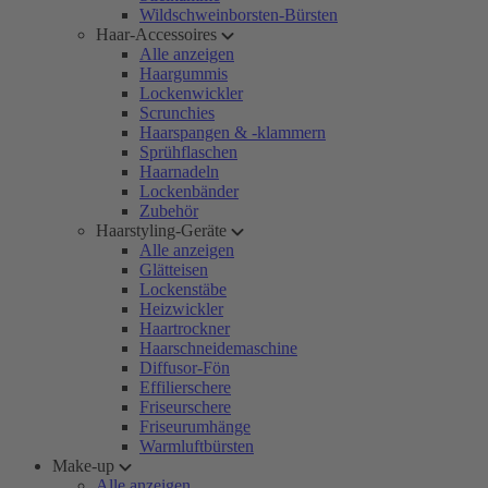
Wildschweinborsten-Bürsten
Haar-Accessoires
Alle anzeigen
Haargummis
Lockenwickler
Scrunchies
Haarspangen & -klammern
Sprühflaschen
Haarnadeln
Lockenbänder
Zubehör
Haarstyling-Geräte
Alle anzeigen
Glätteisen
Lockenstäbe
Heizwickler
Haartrockner
Haarschneidemaschine
Diffusor-Fön
Effilierschere
Friseurschere
Friseurumhänge
Warmluftbürsten
Make-up
Alle anzeigen