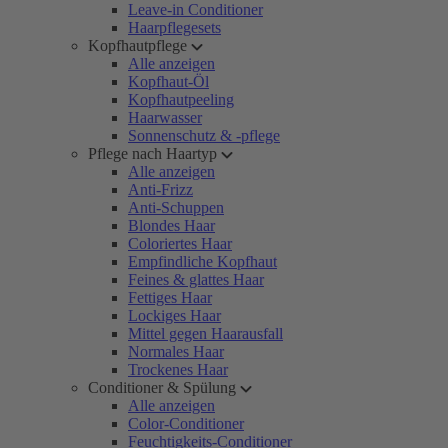
Leave-in Conditioner
Haarpflegesets
Kopfhautpflege
Alle anzeigen
Kopfhaut-Öl
Kopfhautpeeling
Haarwasser
Sonnenschutz & -pflege
Pflege nach Haartyp
Alle anzeigen
Anti-Frizz
Anti-Schuppen
Blondes Haar
Coloriertes Haar
Empfindliche Kopfhaut
Feines & glattes Haar
Fettiges Haar
Lockiges Haar
Mittel gegen Haarausfall
Normales Haar
Trockenes Haar
Conditioner & Spülung
Alle anzeigen
Color-Conditioner
Feuchtigkeits-Conditioner