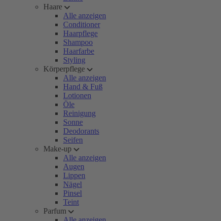
Haare
Alle anzeigen
Conditioner
Haarpflege
Shampoo
Haarfarbe
Styling
Körperpflege
Alle anzeigen
Hand & Fuß
Lotionen
Öle
Reinigung
Sonne
Deodorants
Seifen
Make-up
Alle anzeigen
Augen
Lippen
Nägel
Pinsel
Teint
Parfum
Alle anzeigen