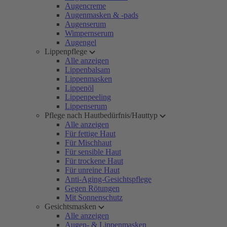
Augencreme
Augenmasken & -pads
Augenserum
Wimpernserum
Augengel
Lippenpflege
Alle anzeigen
Lippenbalsam
Lippenmasken
Lippenöl
Lippenpeeling
Lippenserum
Pflege nach Hautbedürfnis/Hauttyp
Alle anzeigen
Für fettige Haut
Für Mischhaut
Für sensible Haut
Für trockene Haut
Für unreine Haut
Anti-Aging-Gesichtspflege
Gegen Rötungen
Mit Sonnenschutz
Gesichtsmasken
Alle anzeigen
Augen- & Lippenmasken