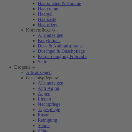
Haarbürsten & Kämme
Haarcreme
Haargel
Haarpaste
Haarpflege
Körperpflege
Alle anzeigen
Bodylotions
Deos & Antitranspirants
Duschgel & Duschpflege
Körperreinigung & Scrubs
Seife
Drogerie
Alle anzeigen
Gesichtspflege
Alle anzeigen
Anti-Aging
Augen
Lippen
Nachtpflege
Tagespflege
Rasur
Reinigung
Sonne
Zähne