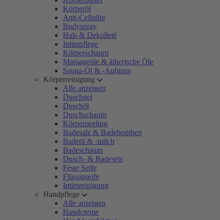
Körperöl
Anti-Cellulite
Bodyspray
Hals & Dekolleté
Intimpflege
Körperschaum
Massageöle & ätherische Öle
Sauna-Öl & -Aufguss
Körperreinigung
Alle anzeigen
Duschgel
Duschöl
Duschschaum
Körperpeeling
Badesalz & Badebomben
Badeöl & -milch
Badeschaum
Dusch- & Badesets
Feste Seife
Flüssigseife
Intimreinigung
Handpflege
Alle anzeigen
Handcreme