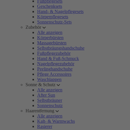
Fußpflegesets
Geschenksets
Hand- & Nagelpflegesets
Körperpflegesets
Sonnenschutz-Sets
Zubehör
Alle anzeigen
Körperbürsten
Massagebürsten
Selbstbräungshandschuhe
Fußpflegezubehör
Hand & Fuß-Schmuck
Nagelpflegezubehör
Peelinghandschuhe
Pflege Accessoires
Waschlappen
Sonne & Schutz
Alle anzeigen
After Sun
Selbstbräuner
Sonnenschutz
Haarentfernung
Alle anzeigen
Kalt- & Warmwachs
Rasierer