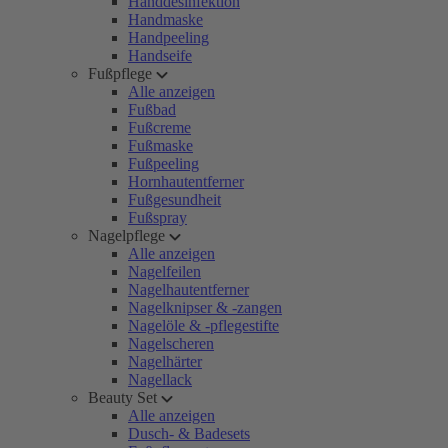
Handdesinfektion
Handmaske
Handpeeling
Handseife
Fußpflege
Alle anzeigen
Fußbad
Fußcreme
Fußmaske
Fußpeeling
Hornhautentferner
Fußgesundheit
Fußspray
Nagelpflege
Alle anzeigen
Nagelfeilen
Nagelhautentferner
Nagelknipser & -zangen
Nagelöle & -pflegestifte
Nagelscheren
Nagelhärter
Nagellack
Beauty Set
Alle anzeigen
Dusch- & Badesets