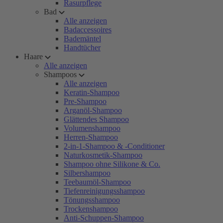
Rasurpflege
Bad
Alle anzeigen
Badaccessoires
Bademäntel
Handtücher
Haare
Alle anzeigen
Shampoos
Alle anzeigen
Keratin-Shampoo
Pre-Shampoo
Arganöl-Shampoo
Glättendes Shampoo
Volumenshampoo
Herren-Shampoo
2-in-1-Shampoo & -Conditioner
Naturkosmetik-Shampoo
Shampoo ohne Silikone & Co.
Silbershampoo
Teebaumöl-Shampoo
Tiefenreinigungsshampoo
Tönungsshampoo
Trockenshampoo
Anti-Schuppen-Shampoo