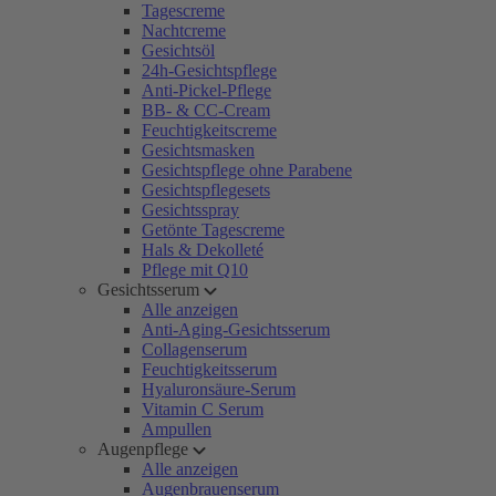
Tagescreme
Nachtcreme
Gesichtsöl
24h-Gesichtspflege
Anti-Pickel-Pflege
BB- & CC-Cream
Feuchtigkeitscreme
Gesichtsmasken
Gesichtspflege ohne Parabene
Gesichtspflegesets
Gesichtsspray
Getönte Tagescreme
Hals & Dekolleté
Pflege mit Q10
Gesichtsserum
Alle anzeigen
Anti-Aging-Gesichtsserum
Collagenserum
Feuchtigkeitsserum
Hyaluronsäure-Serum
Vitamin C Serum
Ampullen
Augenpflege
Alle anzeigen
Augenbrauenserum