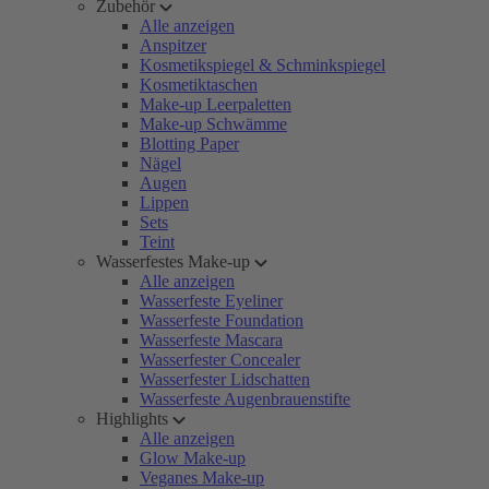
Zubehör
Alle anzeigen
Anspitzer
Kosmetikspiegel & Schminkspiegel
Kosmetiktaschen
Make-up Leerpaletten
Make-up Schwämme
Blotting Paper
Nägel
Augen
Lippen
Sets
Teint
Wasserfestes Make-up
Alle anzeigen
Wasserfeste Eyeliner
Wasserfeste Foundation
Wasserfeste Mascara
Wasserfester Concealer
Wasserfester Lidschatten
Wasserfeste Augenbrauenstifte
Highlights
Alle anzeigen
Glow Make-up
Veganes Make-up