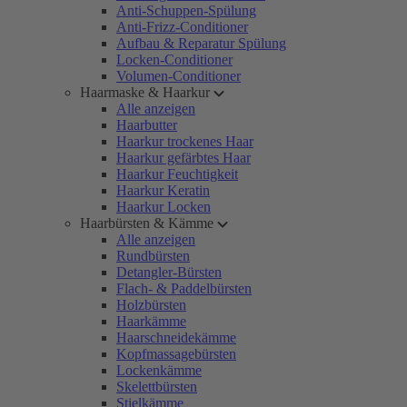
Anti-Schuppen-Spülung
Anti-Frizz-Conditioner
Aufbau & Reparatur Spülung
Locken-Conditioner
Volumen-Conditioner
Haarmaske & Haarkur
Alle anzeigen
Haarbutter
Haarkur trockenes Haar
Haarkur gefärbtes Haar
Haarkur Feuchtigkeit
Haarkur Keratin
Haarkur Locken
Haarbürsten & Kämme
Alle anzeigen
Rundbürsten
Detangler-Bürsten
Flach- & Paddelbürsten
Holzbürsten
Haarkämme
Haarschneidekämme
Kopfmassagebürsten
Lockenkämme
Skelettbürsten
Stielkämme