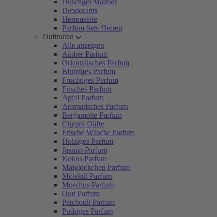
Duschgel Männer
Deodorants
Herrenseife
Parfum Sets Herren
Duftnoten
Alle anzeigen
Amber Parfum
Orientalisches Parfum
Blumiges Parfum
Fruchtiges Parfum
Frisches Parfum
Apfel Parfum
Aromatisches Parfum
Bergamotte Parfum
Chypre Düfte
Frische Wäsche Parfum
Holziges Parfum
Jasmin Parfum
Kokos Parfum
Maiglöckchen Parfum
Molekül Parfum
Moschus Parfum
Oud Parfum
Patchouli Parfum
Pudriges Parfum