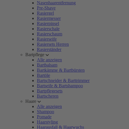
Nasenhaarentfernung
Pre-Shave
Rasiergel
Rasiermesser
Rasierpinsel
Rasierschale
Rasierschaum
Rasierseife
Rasiersets Herren
Rasierständer
Bartpflege
Alle anzeigen
Bartbalsam
Bartkämme & Bartbürsten
Bartöle
Bartschneider & Barttrimmer
Bartseife & Bartshampoo
Bartpflegesets
Bartscheren
Haare
Alle anzeigen
Shampoo
Pomade
Haarstyling
Haarausfall & Haarwuchs