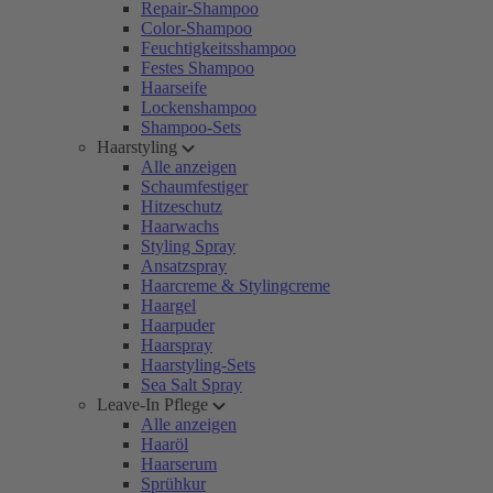
Repair-Shampoo
Color-Shampoo
Feuchtigkeitsshampoo
Festes Shampoo
Haarseife
Lockenshampoo
Shampoo-Sets
Haarstyling
Alle anzeigen
Schaumfestiger
Hitzeschutz
Haarwachs
Styling Spray
Ansatzspray
Haarcreme & Stylingcreme
Haargel
Haarpuder
Haarspray
Haarstyling-Sets
Sea Salt Spray
Leave-In Pflege
Alle anzeigen
Haaröl
Haarserum
Sprühkur