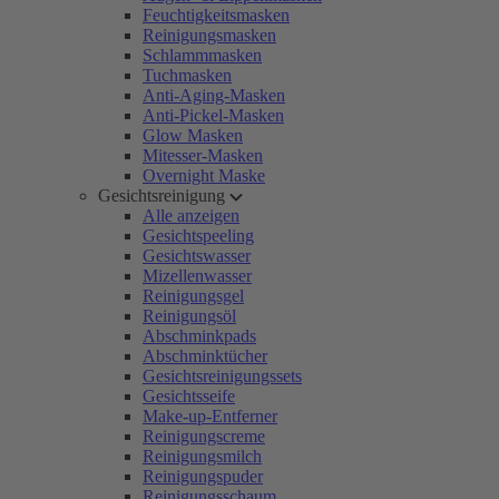
Feuchtigkeitsmasken
Reinigungsmasken
Schlammmasken
Tuchmasken
Anti-Aging-Masken
Anti-Pickel-Masken
Glow Masken
Mitesser-Masken
Overnight Maske
Gesichtsreinigung
Alle anzeigen
Gesichtspeeling
Gesichtswasser
Mizellenwasser
Reinigungsgel
Reinigungsöl
Abschminkpads
Abschminktücher
Gesichtsreinigungssets
Gesichtsseife
Make-up-Entferner
Reinigungscreme
Reinigungsmilch
Reinigungspuder
Reinigungsschaum