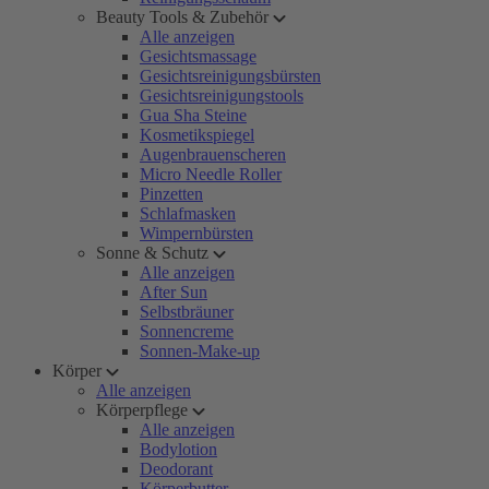
Beauty Tools & Zubehör
Alle anzeigen
Gesichtsmassage
Gesichtsreinigungsbürsten
Gesichtsreinigungstools
Gua Sha Steine
Kosmetikspiegel
Augenbrauenscheren
Micro Needle Roller
Pinzetten
Schlafmasken
Wimpernbürsten
Sonne & Schutz
Alle anzeigen
After Sun
Selbstbräuner
Sonnencreme
Sonnen-Make-up
Körper
Alle anzeigen
Körperpflege
Alle anzeigen
Bodylotion
Deodorant
Körperbutter