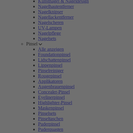
Kunstnägel & Nageldesign
Nagelhautentferner
Nagelknipser
Nagellackentferner
Nagelscheren
UV-Lampen
Nagelpflege
Nagelsets
Pinsel
Alle anzeigen
Foundationpinsel
Lidschattenpinsel
Lippenpinsel
Pinselreiniger
Rougepinsel
Applikatoren
Augenbrauenpinsel
Concealer-Pinsel
Eyelinerpinsel
Highlighter-Pinsel
Maskenpinsel
Pinselsets
Pinseltaschen
Puderpinsel
Puderquasten