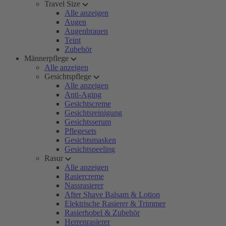
Travel Size
Alle anzeigen
Augen
Augenbrauen
Teint
Zubehör
Männerpflege
Alle anzeigen
Gesichtspflege
Alle anzeigen
Anti-Aging
Gesichtscreme
Gesichtsreinigung
Gesichtsserum
Pflegesets
Gesichtsmasken
Gesichtspeeling
Rasur
Alle anzeigen
Rasiercreme
Nassrasierer
After Shave Balsam & Lotion
Elektrische Rasierer & Trimmer
Rasierhobel & Zubehör
Herrenrasierer