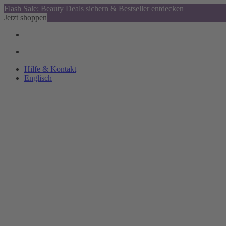
Flash Sale: Beauty Deals sichern & Bestseller entdecken
Jetzt shoppen
Hilfe & Kontakt
Englisch