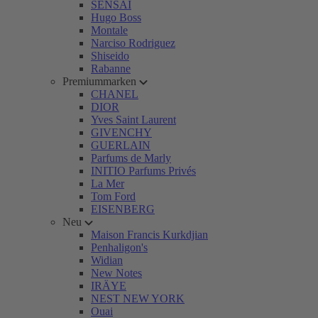
SENSAI
Hugo Boss
Montale
Narciso Rodriguez
Shiseido
Rabanne
Premiummarken
CHANEL
DIOR
Yves Saint Laurent
GIVENCHY
GUERLAIN
Parfums de Marly
INITIO Parfums Privés
La Mer
Tom Ford
EISENBERG
Neu
Maison Francis Kurkdjian
Penhaligon's
Widian
New Notes
IRÄYE
NEST NEW YORK
Ouai