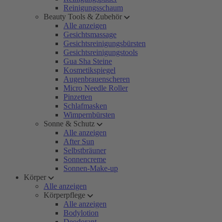
Reinigungsschaum
Beauty Tools & Zubehör
Alle anzeigen
Gesichtsmassage
Gesichtsreinigungsbürsten
Gesichtsreinigungstools
Gua Sha Steine
Kosmetikspiegel
Augenbrauenscheren
Micro Needle Roller
Pinzetten
Schlafmasken
Wimpernbürsten
Sonne & Schutz
Alle anzeigen
After Sun
Selbstbräuner
Sonnencreme
Sonnen-Make-up
Körper
Alle anzeigen
Körperpflege
Alle anzeigen
Bodylotion
Deodorant