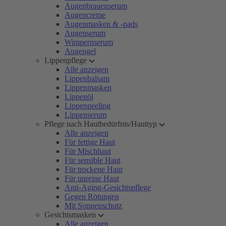
Augenbrauenserum
Augencreme
Augenmasken & -pads
Augenserum
Wimpernserum
Augengel
Lippenpflege
Alle anzeigen
Lippenbalsam
Lippenmasken
Lippenöl
Lippenpeeling
Lippenserum
Pflege nach Hautbedürfnis/Hauttyp
Alle anzeigen
Für fettige Haut
Für Mischhaut
Für sensible Haut
Für trockene Haut
Für unreine Haut
Anti-Aging-Gesichtspflege
Gegen Rötungen
Mit Sonnenschutz
Gesichtsmasken
Alle anzeigen