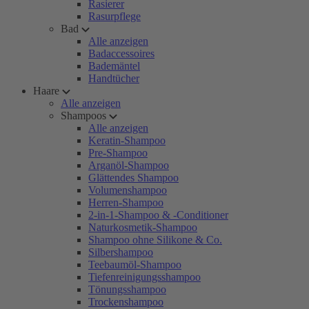
Rasierer
Rasurpflege
Bad
Alle anzeigen
Badaccessoires
Bademäntel
Handtücher
Haare
Alle anzeigen
Shampoos
Alle anzeigen
Keratin-Shampoo
Pre-Shampoo
Arganöl-Shampoo
Glättendes Shampoo
Volumenshampoo
Herren-Shampoo
2-in-1-Shampoo & -Conditioner
Naturkosmetik-Shampoo
Shampoo ohne Silikone & Co.
Silbershampoo
Teebaumöl-Shampoo
Tiefenreinigungsshampoo
Tönungsshampoo
Trockenshampoo