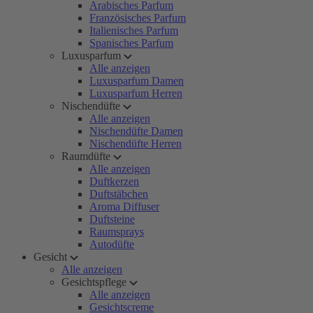
Arabisches Parfum
Französisches Parfum
Italienisches Parfum
Spanisches Parfum
Luxusparfum
Alle anzeigen
Luxusparfum Damen
Luxusparfum Herren
Nischendüfte
Alle anzeigen
Nischendüfte Damen
Nischendüfte Herren
Raumdüfte
Alle anzeigen
Duftkerzen
Duftstäbchen
Aroma Diffuser
Duftsteine
Raumsprays
Autodüfte
Gesicht
Alle anzeigen
Gesichtspflege
Alle anzeigen
Gesichtscreme