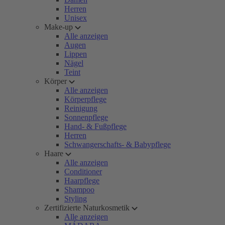
Herren
Unisex
Make-up
Alle anzeigen
Augen
Lippen
Nägel
Teint
Körper
Alle anzeigen
Körperpflege
Reinigung
Sonnenpflege
Hand- & Fußpflege
Herren
Schwangerschafts- & Babypflege
Haare
Alle anzeigen
Conditioner
Haarpflege
Shampoo
Styling
Zertifizierte Naturkosmetik
Alle anzeigen