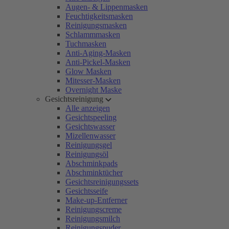
Augen- & Lippenmasken
Feuchtigkeitsmasken
Reinigungsmasken
Schlammmasken
Tuchmasken
Anti-Aging-Masken
Anti-Pickel-Masken
Glow Masken
Mitesser-Masken
Overnight Maske
Gesichtsreinigung
Alle anzeigen
Gesichtspeeling
Gesichtswasser
Mizellenwasser
Reinigungsgel
Reinigungsöl
Abschminkpads
Abschminktücher
Gesichtsreinigungssets
Gesichtsseife
Make-up-Entferner
Reinigungscreme
Reinigungsmilch
Reinigungspuder