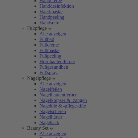
Handcreme
Handdesinfektion
Handmaske
Handpeeling
Handseife
Fußpflege
Alle anzeigen
Fußbad
Fußcreme
Fußmaske
Fußpeeling
Hornhautentferner
Fußgesundheit
Fußspray
Nagelpflege
Alle anzeigen
Nagelfeilen
Nagelhautentferner
Nagelknipser & -zangen
Nagelöle & -pflegestifte
Nagelscheren
Nagelhärter
Nagellack
Beauty Set
Alle anzeigen