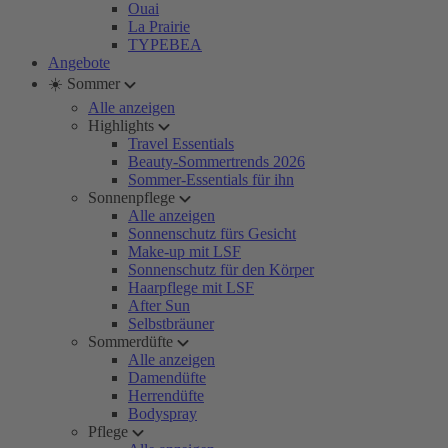
Ouai
La Prairie
TYPEBEA
Angebote
☀️ Sommer
Alle anzeigen
Highlights
Travel Essentials
Beauty-Sommertrends 2026
Sommer-Essentials für ihn
Sonnenpflege
Alle anzeigen
Sonnenschutz fürs Gesicht
Make-up mit LSF
Sonnenschutz für den Körper
Haarpflege mit LSF
After Sun
Selbstbräuner
Sommerdüfte
Alle anzeigen
Damendüfte
Herrendüfte
Bodyspray
Pflege