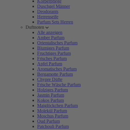
Körperpflege
Duschgel Männer
Deodorants
Herrenseife
Parfum Sets Herren
Duftnoten
Alle anzeigen
Amber Parfum
Orientalisches Parfum
Blumiges Parfum
Fruchtiges Parfum
Frisches Parfum
Apfel Parfum
Aromatisches Parfum
Bergamotte Parfum
Chypre Düfte
Frische Wäsche Parfum
Holziges Parfum
Jasmin Parfum
Kokos Parfum
Maiglöckchen Parfum
Molekül Parfum
Moschus Parfum
Oud Parfum
Patchouli Parfum