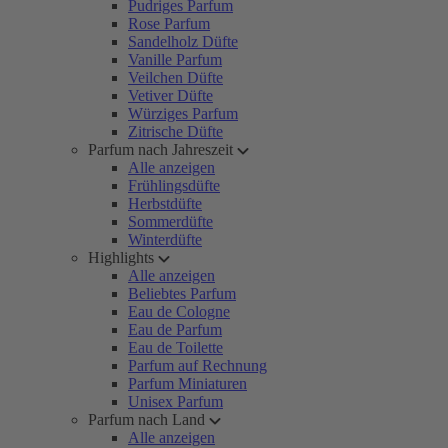
Pudriges Parfum
Rose Parfum
Sandelholz Düfte
Vanille Parfum
Veilchen Düfte
Vetiver Düfte
Würziges Parfum
Zitrische Düfte
Parfum nach Jahreszeit
Alle anzeigen
Frühlingsdüfte
Herbstdüfte
Sommerdüfte
Winterdüfte
Highlights
Alle anzeigen
Beliebtes Parfum
Eau de Cologne
Eau de Parfum
Eau de Toilette
Parfum auf Rechnung
Parfum Miniaturen
Unisex Parfum
Parfum nach Land
Alle anzeigen