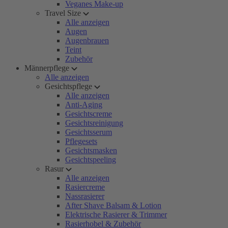
Veganes Make-up
Travel Size
Alle anzeigen
Augen
Augenbrauen
Teint
Zubehör
Männerpflege
Alle anzeigen
Gesichtspflege
Alle anzeigen
Anti-Aging
Gesichtscreme
Gesichtsreinigung
Gesichtsserum
Pflegesets
Gesichtsmasken
Gesichtspeeling
Rasur
Alle anzeigen
Rasiercreme
Nassrasierer
After Shave Balsam & Lotion
Elektrische Rasierer & Trimmer
Rasierhobel & Zubehör