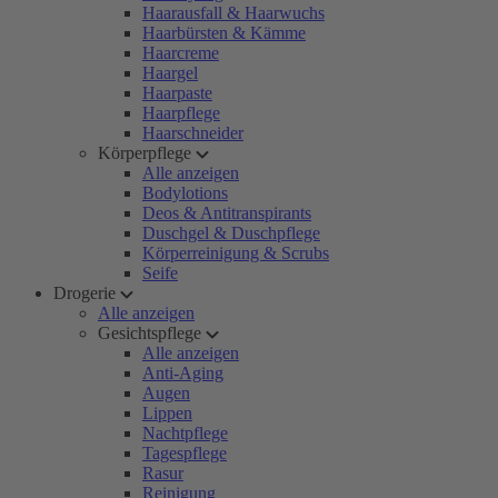
Haarausfall & Haarwuchs
Haarbürsten & Kämme
Haarcreme
Haargel
Haarpaste
Haarpflege
Haarschneider
Körperpflege
Alle anzeigen
Bodylotions
Deos & Antitranspirants
Duschgel & Duschpflege
Körperreinigung & Scrubs
Seife
Drogerie
Alle anzeigen
Gesichtspflege
Alle anzeigen
Anti-Aging
Augen
Lippen
Nachtpflege
Tagespflege
Rasur
Reinigung