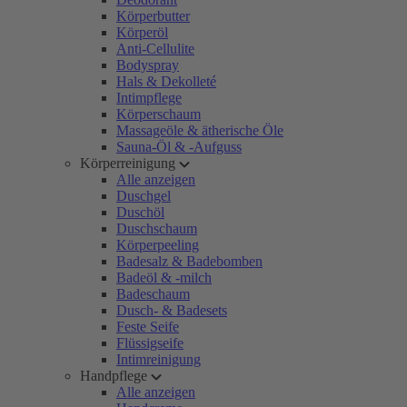
Körperbutter
Körperöl
Anti-Cellulite
Bodyspray
Hals & Dekolleté
Intimpflege
Körperschaum
Massageöle & ätherische Öle
Sauna-Öl & -Aufguss
Körperreinigung
Alle anzeigen
Duschgel
Duschöl
Duschschaum
Körperpeeling
Badesalz & Badebomben
Badeöl & -milch
Badeschaum
Dusch- & Badesets
Feste Seife
Flüssigseife
Intimreinigung
Handpflege
Alle anzeigen