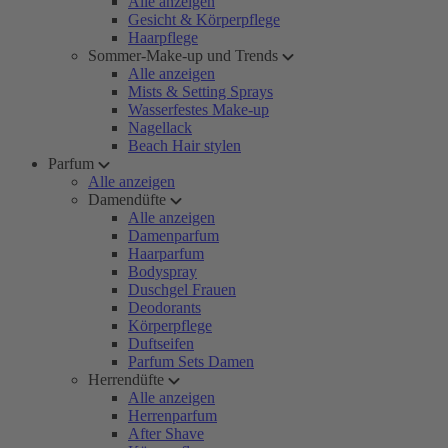
Alle anzeigen
Gesicht & Körperpflege
Haarpflege
Sommer-Make-up und Trends
Alle anzeigen
Mists & Setting Sprays
Wasserfestes Make-up
Nagellack
Beach Hair stylen
Parfum
Alle anzeigen
Damendüfte
Alle anzeigen
Damenparfum
Haarparfum
Bodyspray
Duschgel Frauen
Deodorants
Körperpflege
Duftseifen
Parfum Sets Damen
Herrendüfte
Alle anzeigen
Herrenparfum
After Shave