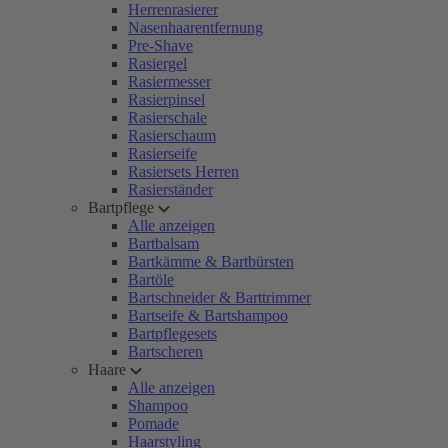
Herrenrasierer
Nasenhaarentfernung
Pre-Shave
Rasiergel
Rasiermesser
Rasierpinsel
Rasierschale
Rasierschaum
Rasierseife
Rasiersets Herren
Rasierständer
Bartpflege
Alle anzeigen
Bartbalsam
Bartkämme & Bartbürsten
Bartöle
Bartschneider & Barttrimmer
Bartseife & Bartshampoo
Bartpflegesets
Bartscheren
Haare
Alle anzeigen
Shampoo
Pomade
Haarstyling