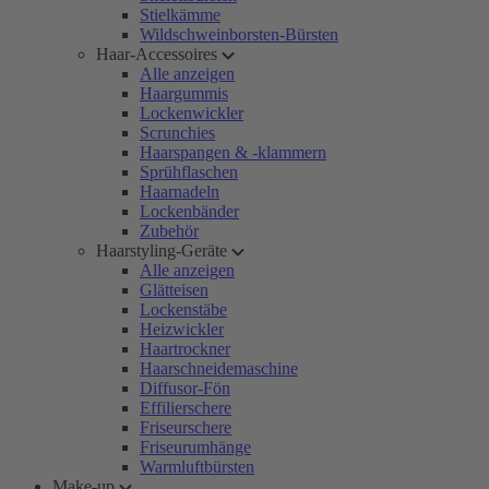
Stielkämme
Wildschweinborsten-Bürsten
Haar-Accessoires
Alle anzeigen
Haargummis
Lockenwickler
Scrunchies
Haarspangen & -klammern
Sprühflaschen
Haarnadeln
Lockenbänder
Zubehör
Haarstyling-Geräte
Alle anzeigen
Glätteisen
Lockenstäbe
Heizwickler
Haartrockner
Haarschneidemaschine
Diffusor-Fön
Effilierschere
Friseurschere
Friseurumhänge
Warmluftbürsten
Make-up