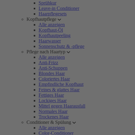
Sprühkur
Leave-in Conditioner
Haarpflegesets
Kopfhautpflege
Alle anzeigen
Kopfhaut-Öl
Kopfhautpeeling
Haarwasser
Sonnenschutz & -pflege
Pflege nach Haartyp
Alle anzeigen
Anti-Frizz
Anti-Schuppen
Blondes Haar
Coloriertes Haar
Empfindliche Kopfhaut
Feines & glattes Haar
Fettiges Haar
Lockiges Haar
Mittel gegen Haarausfall
Normales Haar
Trockenes Haar
Conditioner & Spülung
Alle anzeigen
Color-Conditioner