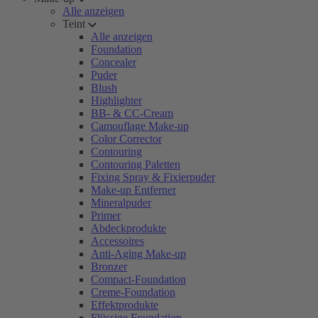
Alle anzeigen
Teint
Alle anzeigen
Foundation
Concealer
Puder
Blush
Highlighter
BB- & CC-Cream
Camouflage Make-up
Color Corrector
Contouring
Contouring Paletten
Fixing Spray & Fixierpuder
Make-up Entferner
Mineralpuder
Primer
Abdeckprodukte
Accessoires
Anti-Aging Make-up
Bronzer
Compact-Foundation
Creme-Foundation
Effektprodukte
Flüssige Foundation