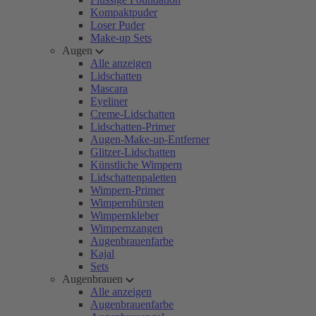
Kompaktpuder
Loser Puder
Make-up Sets
Augen
Alle anzeigen
Lidschatten
Mascara
Eyeliner
Creme-Lidschatten
Lidschatten-Primer
Augen-Make-up-Entferner
Glitzer-Lidschatten
Künstliche Wimpern
Lidschattenpaletten
Wimpern-Primer
Wimpernbürsten
Wimpernkleber
Wimpernzangen
Augenbrauenfarbe
Kajal
Sets
Augenbrauen
Alle anzeigen
Augenbrauenfarbe