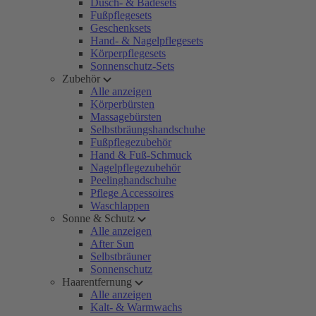
Dusch- & Badesets
Fußpflegesets
Geschenksets
Hand- & Nagelpflegesets
Körperpflegesets
Sonnenschutz-Sets
Zubehör
Alle anzeigen
Körperbürsten
Massagebürsten
Selbstbräungshandschuhe
Fußpflegezubehör
Hand & Fuß-Schmuck
Nagelpflegezubehör
Peelinghandschuhe
Pflege Accessoires
Waschlappen
Sonne & Schutz
Alle anzeigen
After Sun
Selbstbräuner
Sonnenschutz
Haarentfernung
Alle anzeigen
Kalt- & Warmwachs