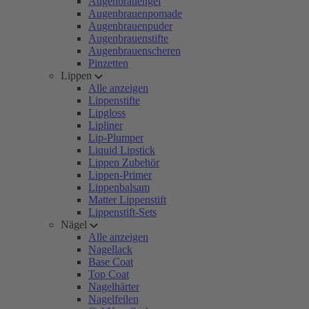
Augenbrauengel
Augenbrauenpomade
Augenbrauenpuder
Augenbrauenstifte
Augenbrauenscheren
Pinzetten
Lippen
Alle anzeigen
Lippenstifte
Lipgloss
Lipliner
Lip-Plumper
Liquid Lipstick
Lippen Zubehör
Lippen-Primer
Lippenbalsam
Matter Lippenstift
Lippenstift-Sets
Nägel
Alle anzeigen
Nagellack
Base Coat
Top Coat
Nagelhärter
Nagelfeilen