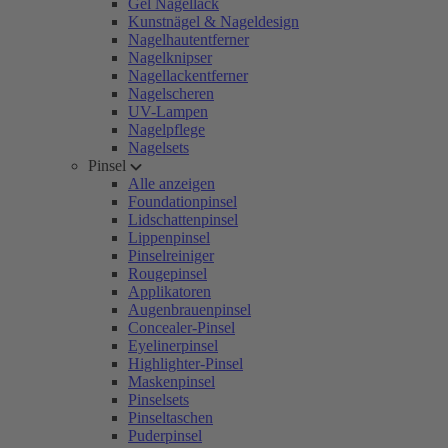
Gel Nagellack
Kunstnägel & Nageldesign
Nagelhautentferner
Nagelknipser
Nagellackentferner
Nagelscheren
UV-Lampen
Nagelpflege
Nagelsets
Pinsel
Alle anzeigen
Foundationpinsel
Lidschattenpinsel
Lippenpinsel
Pinselreiniger
Rougepinsel
Applikatoren
Augenbrauenpinsel
Concealer-Pinsel
Eyelinerpinsel
Highlighter-Pinsel
Maskenpinsel
Pinselsets
Pinseltaschen
Puderpinsel