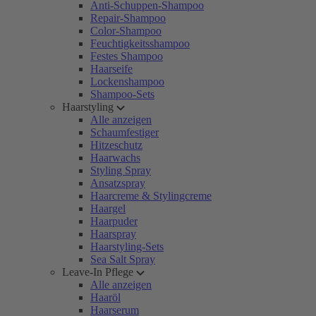
Anti-Schuppen-Shampoo
Repair-Shampoo
Color-Shampoo
Feuchtigkeitsshampoo
Festes Shampoo
Haarseife
Lockenshampoo
Shampoo-Sets
Haarstyling
Alle anzeigen
Schaumfestiger
Hitzeschutz
Haarwachs
Styling Spray
Ansatzspray
Haarcreme & Stylingcreme
Haargel
Haarpuder
Haarspray
Haarstyling-Sets
Sea Salt Spray
Leave-In Pflege
Alle anzeigen
Haaröl
Haarserum