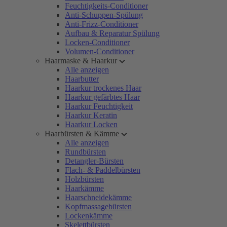
Feuchtigkeits-Conditioner
Anti-Schuppen-Spülung
Anti-Frizz-Conditioner
Aufbau & Reparatur Spülung
Locken-Conditioner
Volumen-Conditioner
Haarmaske & Haarkur
Alle anzeigen
Haarbutter
Haarkur trockenes Haar
Haarkur gefärbtes Haar
Haarkur Feuchtigkeit
Haarkur Keratin
Haarkur Locken
Haarbürsten & Kämme
Alle anzeigen
Rundbürsten
Detangler-Bürsten
Flach- & Paddelbürsten
Holzbürsten
Haarkämme
Haarschneidekämme
Kopfmassagebürsten
Lockenkämme
Skelettbürsten