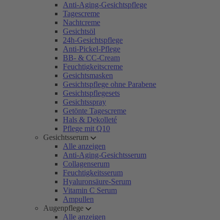
Anti-Aging-Gesichtspflege
Tagescreme
Nachtcreme
Gesichtsöl
24h-Gesichtspflege
Anti-Pickel-Pflege
BB- & CC-Cream
Feuchtigkeitscreme
Gesichtsmasken
Gesichtspflege ohne Parabene
Gesichtspflegesets
Gesichtsspray
Getönte Tagescreme
Hals & Dekolleté
Pflege mit Q10
Gesichtsserum
Alle anzeigen
Anti-Aging-Gesichtsserum
Collagenserum
Feuchtigkeitsserum
Hyaluronsäure-Serum
Vitamin C Serum
Ampullen
Augenpflege
Alle anzeigen