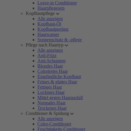
Leave-in Conditioner
Haarpflegesets
Kopfhautpflege
Alle anzeigen
Kopfhaut-Öl
Kopfhautpeeling
Haarwasser
Sonnenschutz & -pflege
Pflege nach Haartyp
Alle anzeigen
Anti-Frizz
Anti-Schuppen
Blondes Haar
Coloriertes Haar
Empfindliche Kopfhaut
Feines & glattes Haar
Fettiges Haar
Lockiges Haar
Mittel gegen Haarausfall
Normales Haar
Trockenes Haar
Conditioner & Spülung
Alle anzeigen
Color-Conditioner
Feuchtigkeits-Conditioner