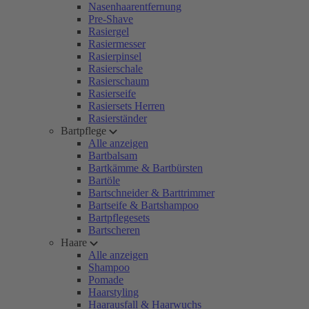
Nasenhaarentfernung
Pre-Shave
Rasiergel
Rasiermesser
Rasierpinsel
Rasierschale
Rasierschaum
Rasierseife
Rasiersets Herren
Rasierständer
Bartpflege
Alle anzeigen
Bartbalsam
Bartkämme & Bartbürsten
Bartöle
Bartschneider & Barttrimmer
Bartseife & Bartshampoo
Bartpflegesets
Bartscheren
Haare
Alle anzeigen
Shampoo
Pomade
Haarstyling
Haarausfall & Haarwuchs