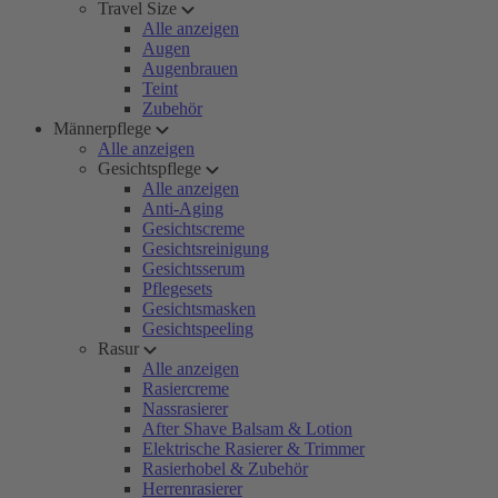
Travel Size
Alle anzeigen
Augen
Augenbrauen
Teint
Zubehör
Männerpflege
Alle anzeigen
Gesichtspflege
Alle anzeigen
Anti-Aging
Gesichtscreme
Gesichtsreinigung
Gesichtsserum
Pflegesets
Gesichtsmasken
Gesichtspeeling
Rasur
Alle anzeigen
Rasiercreme
Nassrasierer
After Shave Balsam & Lotion
Elektrische Rasierer & Trimmer
Rasierhobel & Zubehör
Herrenrasierer