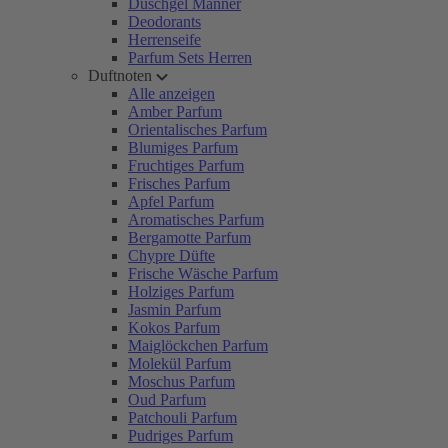
Duschgel Männer
Deodorants
Herrenseife
Parfum Sets Herren
Duftnoten
Alle anzeigen
Amber Parfum
Orientalisches Parfum
Blumiges Parfum
Fruchtiges Parfum
Frisches Parfum
Apfel Parfum
Aromatisches Parfum
Bergamotte Parfum
Chypre Düfte
Frische Wäsche Parfum
Holziges Parfum
Jasmin Parfum
Kokos Parfum
Maiglöckchen Parfum
Molekül Parfum
Moschus Parfum
Oud Parfum
Patchouli Parfum
Pudriges Parfum