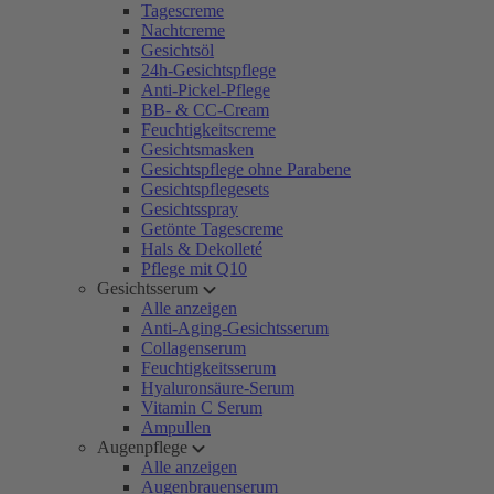
Tagescreme
Nachtcreme
Gesichtsöl
24h-Gesichtspflege
Anti-Pickel-Pflege
BB- & CC-Cream
Feuchtigkeitscreme
Gesichtsmasken
Gesichtspflege ohne Parabene
Gesichtspflegesets
Gesichtsspray
Getönte Tagescreme
Hals & Dekolleté
Pflege mit Q10
Gesichtsserum
Alle anzeigen
Anti-Aging-Gesichtsserum
Collagenserum
Feuchtigkeitsserum
Hyaluronsäure-Serum
Vitamin C Serum
Ampullen
Augenpflege
Alle anzeigen
Augenbrauenserum