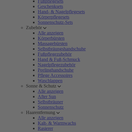
Fußpflegesets
Geschenksets
Hand- & Nagelpflegesets
Körperpflegesets
Sonnenschutz-Sets
Zubehör
Alle anzeigen
Körperbürsten
Massagebürsten
Selbstbräungshandschuhe
Fußpflegezubehör
Hand & Fuß-Schmuck
Nagelpflegezubehör
Peelinghandschuhe
Pflege Accessoires
Waschlappen
Sonne & Schutz
Alle anzeigen
After Sun
Selbstbräuner
Sonnenschutz
Haarentfernung
Alle anzeigen
Kalt- & Warmwachs
Rasierer