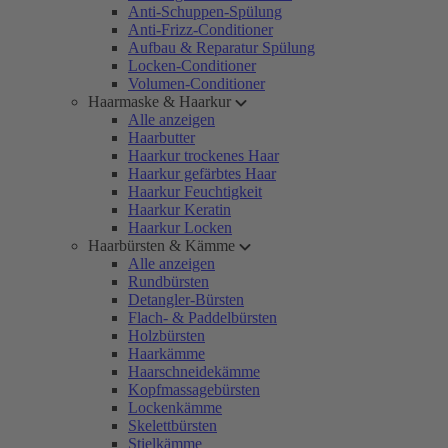
Anti-Schuppen-Spülung
Anti-Frizz-Conditioner
Aufbau & Reparatur Spülung
Locken-Conditioner
Volumen-Conditioner
Haarmaske & Haarkur
Alle anzeigen
Haarbutter
Haarkur trockenes Haar
Haarkur gefärbtes Haar
Haarkur Feuchtigkeit
Haarkur Keratin
Haarkur Locken
Haarbürsten & Kämme
Alle anzeigen
Rundbürsten
Detangler-Bürsten
Flach- & Paddelbürsten
Holzbürsten
Haarkämme
Haarschneidekämme
Kopfmassagebürsten
Lockenkämme
Skelettbürsten
Stielkämme