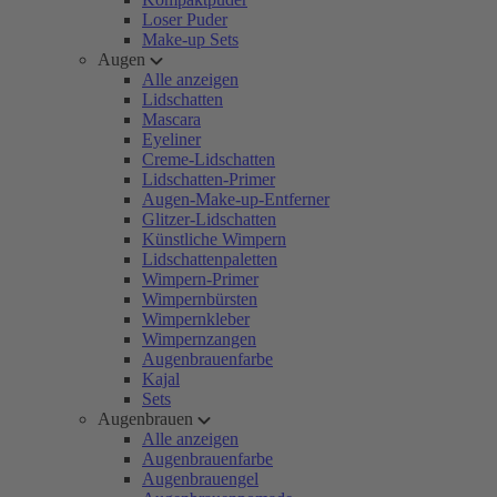
Loser Puder
Make-up Sets
Augen
Alle anzeigen
Lidschatten
Mascara
Eyeliner
Creme-Lidschatten
Lidschatten-Primer
Augen-Make-up-Entferner
Glitzer-Lidschatten
Künstliche Wimpern
Lidschattenpaletten
Wimpern-Primer
Wimpernbürsten
Wimpernkleber
Wimpernzangen
Augenbrauenfarbe
Kajal
Sets
Augenbrauen
Alle anzeigen
Augenbrauenfarbe
Augenbrauengel