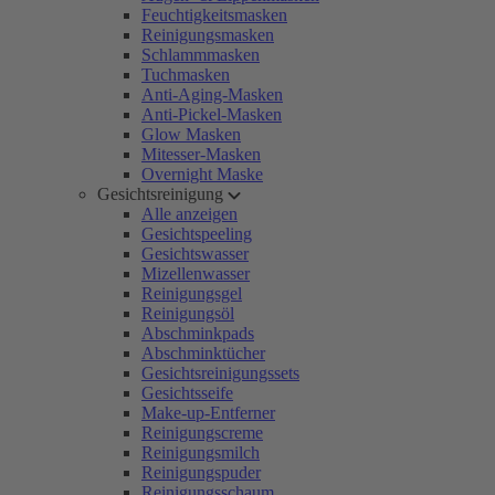
Feuchtigkeitsmasken
Reinigungsmasken
Schlammmasken
Tuchmasken
Anti-Aging-Masken
Anti-Pickel-Masken
Glow Masken
Mitesser-Masken
Overnight Maske
Gesichtsreinigung
Alle anzeigen
Gesichtspeeling
Gesichtswasser
Mizellenwasser
Reinigungsgel
Reinigungsöl
Abschminkpads
Abschminktücher
Gesichtsreinigungssets
Gesichtsseife
Make-up-Entferner
Reinigungscreme
Reinigungsmilch
Reinigungspuder
Reinigungsschaum