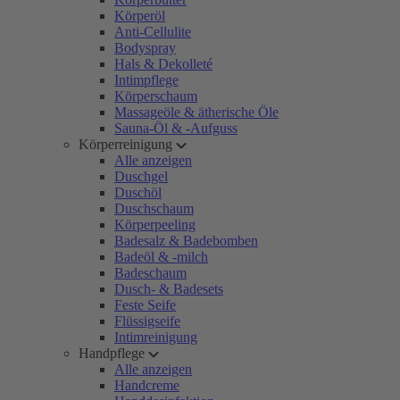
Körperöl
Anti-Cellulite
Bodyspray
Hals & Dekolleté
Intimpflege
Körperschaum
Massageöle & ätherische Öle
Sauna-Öl & -Aufguss
Körperreinigung
Alle anzeigen
Duschgel
Duschöl
Duschschaum
Körperpeeling
Badesalz & Badebomben
Badeöl & -milch
Badeschaum
Dusch- & Badesets
Feste Seife
Flüssigseife
Intimreinigung
Handpflege
Alle anzeigen
Handcreme