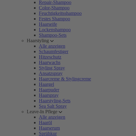
Repair-Shampoo
Color-Shampoo
Feuchtigkeitsshampoo
Festes Shampoo
Haarseife
Lockenshampoo
Shampoo-Sets
Haarstyling
Alle anzeigen
Schaumfestiger
Hitzeschutz
Haarwachs
Styling Spray
Ansatzspray
Haarcreme & Stylingcreme
Haargel
Haarpuder
Haarspray
Haarstyling-Sets
Sea Salt Spray
Leave-In Pflege
Alle anzeigen
Haaröl
Haarserum
Sprühkur