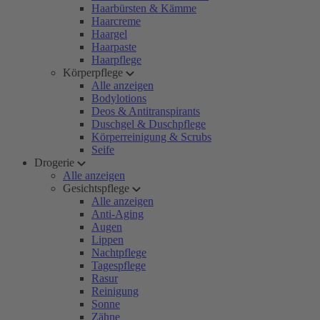
Haarbürsten & Kämme
Haarcreme
Haargel
Haarpaste
Haarpflege
Körperpflege
Alle anzeigen
Bodylotions
Deos & Antitranspirants
Duschgel & Duschpflege
Körperreinigung & Scrubs
Seife
Drogerie
Alle anzeigen
Gesichtspflege
Alle anzeigen
Anti-Aging
Augen
Lippen
Nachtpflege
Tagespflege
Rasur
Reinigung
Sonne
Zähne