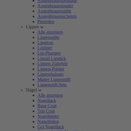
Augenbrauenpomade
Augenbrauenpuder
Augenbrauenstifte
Augenbrauenscheren
Pinzetten
Lippen
Alle anzeigen
Lippenstifte
Lipgloss
Lipliner
Lip-Plumper
Liquid Lipstick
Lippen Zubehör
Lippen-Primer
Lippenbalsam
Matter Lippenstift
Lippenstift-Sets
Nägel
Alle anzeigen
Nagellack
Base Coat
Top Coat
Nagelhärter
Nagelfeilen
Gel Nagellack