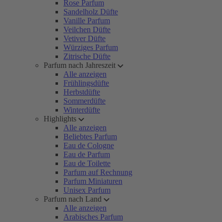
Rose Parfum
Sandelholz Düfte
Vanille Parfum
Veilchen Düfte
Vetiver Düfte
Würziges Parfum
Zitrische Düfte
Parfum nach Jahreszeit
Alle anzeigen
Frühlingsdüfte
Herbstdüfte
Sommerdüfte
Winterdüfte
Highlights
Alle anzeigen
Beliebtes Parfum
Eau de Cologne
Eau de Parfum
Eau de Toilette
Parfum auf Rechnung
Parfum Miniaturen
Unisex Parfum
Parfum nach Land
Alle anzeigen
Arabisches Parfum