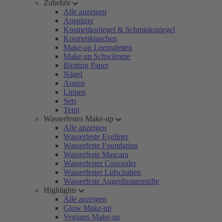
Zubehör
Alle anzeigen
Anspitzer
Kosmetikspiegel & Schminkspiegel
Kosmetiktaschen
Make-up Leerpaletten
Make-up Schwämme
Blotting Paper
Nägel
Augen
Lippen
Sets
Teint
Wasserfestes Make-up
Alle anzeigen
Wasserfeste Eyeliner
Wasserfeste Foundation
Wasserfeste Mascara
Wasserfester Concealer
Wasserfester Lidschatten
Wasserfeste Augenbrauenstifte
Highlights
Alle anzeigen
Glow Make-up
Veganes Make-up