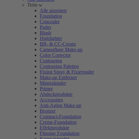
Teint
Alle anzeigen
Foundation
Concealer
Puder
Blush
Highlighter
BB- & CC-Cream
Camouflage Make-up
Color Corrector
Contouring
Contouring Paletten
Fixing Spray & Fixierpuder
Make-up Entferner
Mineralpuder
Primer
Abdeckprodukte
Accessoires
Anti-Aging Make-up
Bronzer
Compact-Foundation
Creme-Foundation
Effektprodukte
Flüssige Foundation
Kompaktpuder