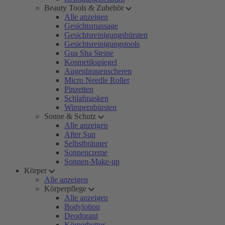
Beauty Tools & Zubehör
Alle anzeigen
Gesichtsmassage
Gesichtsreinigungsbürsten
Gesichtsreinigungstools
Gua Sha Steine
Kosmetikspiegel
Augenbrauenscheren
Micro Needle Roller
Pinzetten
Schlafmasken
Wimpernbürsten
Sonne & Schutz
Alle anzeigen
After Sun
Selbstbräuner
Sonnencreme
Sonnen-Make-up
Körper
Alle anzeigen
Körperpflege
Alle anzeigen
Bodylotion
Deodorant
Körperbutter