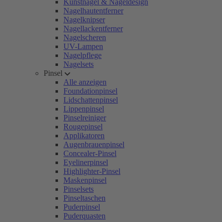
Kunstnägel & Nageldesign
Nagelhautentferner
Nagelknipser
Nagellackentferner
Nagelscheren
UV-Lampen
Nagelpflege
Nagelsets
Pinsel
Alle anzeigen
Foundationpinsel
Lidschattenpinsel
Lippenpinsel
Pinselreiniger
Rougepinsel
Applikatoren
Augenbrauenpinsel
Concealer-Pinsel
Eyelinerpinsel
Highlighter-Pinsel
Maskenpinsel
Pinselsets
Pinseltaschen
Puderpinsel
Puderquasten