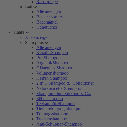
Rasurpflege
Bad
Alle anzeigen
Badaccessoires
Bademäntel
Handtücher
Haare
Alle anzeigen
Shampoos
Alle anzeigen
Keratin-Shampoo
Pre-Shampoo
Arganöl-Shampoo
Glättendes Shampoo
Volumenshampoo
Herren-Shampoo
2-in-1-Shampoo & -Conditioner
Naturkosmetik-Shampoo
Shampoo ohne Silikone & Co.
Silbershampoo
Teebaumöl-Shampoo
Tiefenreinigungsshampoo
Tönungsshampoo
Trockenshampoo
Anti-Schuppen-Shampoo