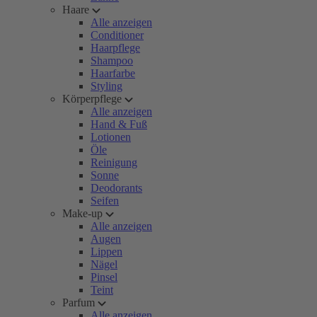
Haare
Alle anzeigen
Conditioner
Haarpflege
Shampoo
Haarfarbe
Styling
Körperpflege
Alle anzeigen
Hand & Fuß
Lotionen
Öle
Reinigung
Sonne
Deodorants
Seifen
Make-up
Alle anzeigen
Augen
Lippen
Nägel
Pinsel
Teint
Parfum
Alle anzeigen