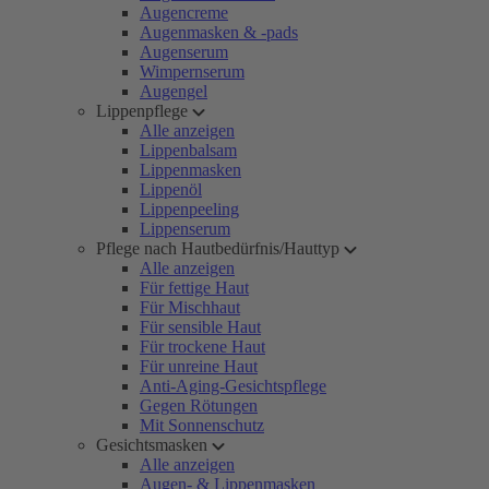
Augencreme
Augenmasken & -pads
Augenserum
Wimpernserum
Augengel
Lippenpflege
Alle anzeigen
Lippenbalsam
Lippenmasken
Lippenöl
Lippenpeeling
Lippenserum
Pflege nach Hautbedürfnis/Hauttyp
Alle anzeigen
Für fettige Haut
Für Mischhaut
Für sensible Haut
Für trockene Haut
Für unreine Haut
Anti-Aging-Gesichtspflege
Gegen Rötungen
Mit Sonnenschutz
Gesichtsmasken
Alle anzeigen
Augen- & Lippenmasken