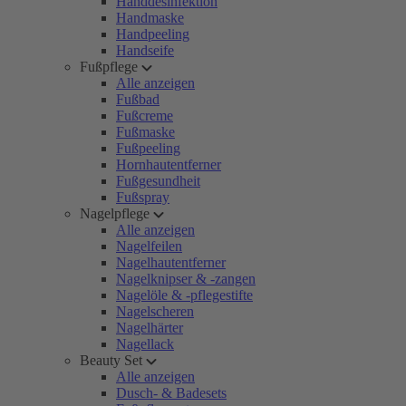
Handdesinfektion
Handmaske
Handpeeling
Handseife
Fußpflege
Alle anzeigen
Fußbad
Fußcreme
Fußmaske
Fußpeeling
Hornhautentferner
Fußgesundheit
Fußspray
Nagelpflege
Alle anzeigen
Nagelfeilen
Nagelhautentferner
Nagelknipser & -zangen
Nagelöle & -pflegestifte
Nagelscheren
Nagelhärter
Nagellack
Beauty Set
Alle anzeigen
Dusch- & Badesets