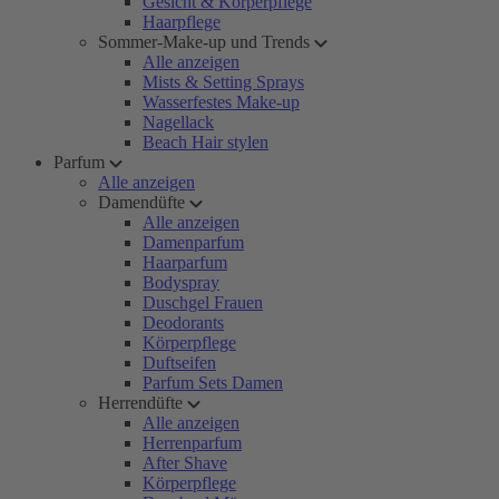
Gesicht & Körperpflege
Haarpflege
Sommer-Make-up und Trends
Alle anzeigen
Mists & Setting Sprays
Wasserfestes Make-up
Nagellack
Beach Hair stylen
Parfum
Alle anzeigen
Damendüfte
Alle anzeigen
Damenparfum
Haarparfum
Bodyspray
Duschgel Frauen
Deodorants
Körperpflege
Duftseifen
Parfum Sets Damen
Herrendüfte
Alle anzeigen
Herrenparfum
After Shave
Körperpflege