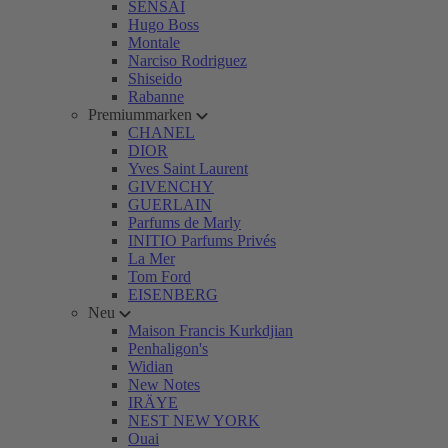
SENSAI
Hugo Boss
Montale
Narciso Rodriguez
Shiseido
Rabanne
Premiummarken
CHANEL
DIOR
Yves Saint Laurent
GIVENCHY
GUERLAIN
Parfums de Marly
INITIO Parfums Privés
La Mer
Tom Ford
EISENBERG
Neu
Maison Francis Kurkdjian
Penhaligon's
Widian
New Notes
IRÄYE
NEST NEW YORK
Ouai