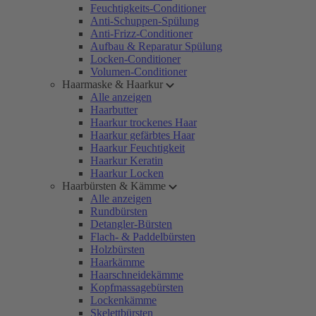
Feuchtigkeits-Conditioner
Anti-Schuppen-Spülung
Anti-Frizz-Conditioner
Aufbau & Reparatur Spülung
Locken-Conditioner
Volumen-Conditioner
Haarmaske & Haarkur
Alle anzeigen
Haarbutter
Haarkur trockenes Haar
Haarkur gefärbtes Haar
Haarkur Feuchtigkeit
Haarkur Keratin
Haarkur Locken
Haarbürsten & Kämme
Alle anzeigen
Rundbürsten
Detangler-Bürsten
Flach- & Paddelbürsten
Holzbürsten
Haarkämme
Haarschneidekämme
Kopfmassagebürsten
Lockenkämme
Skelettbürsten