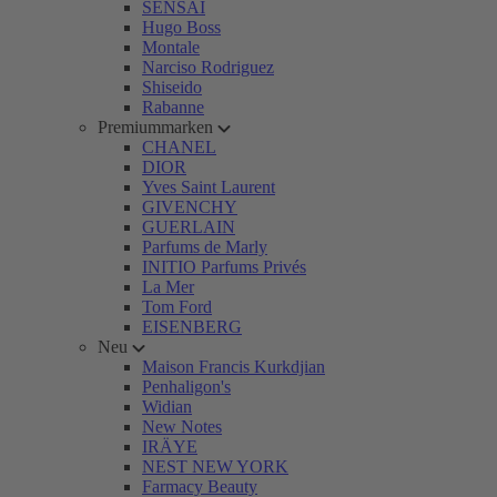
SENSAI
Hugo Boss
Montale
Narciso Rodriguez
Shiseido
Rabanne
Premiummarken
CHANEL
DIOR
Yves Saint Laurent
GIVENCHY
GUERLAIN
Parfums de Marly
INITIO Parfums Privés
La Mer
Tom Ford
EISENBERG
Neu
Maison Francis Kurkdjian
Penhaligon's
Widian
New Notes
IRÄYE
NEST NEW YORK
Farmacy Beauty