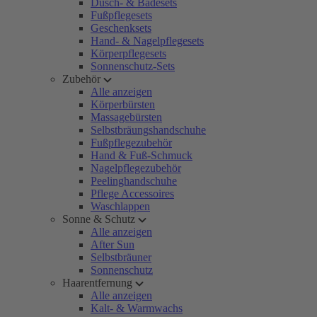
Dusch- & Badesets
Fußpflegesets
Geschenksets
Hand- & Nagelpflegesets
Körperpflegesets
Sonnenschutz-Sets
Zubehör
Alle anzeigen
Körperbürsten
Massagebürsten
Selbstbräungshandschuhe
Fußpflegezubehör
Hand & Fuß-Schmuck
Nagelpflegezubehör
Peelinghandschuhe
Pflege Accessoires
Waschlappen
Sonne & Schutz
Alle anzeigen
After Sun
Selbstbräuner
Sonnenschutz
Haarentfernung
Alle anzeigen
Kalt- & Warmwachs