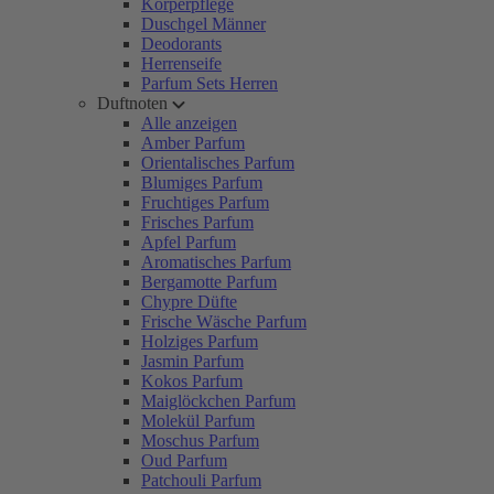
Körperpflege
Duschgel Männer
Deodorants
Herrenseife
Parfum Sets Herren
Duftnoten
Alle anzeigen
Amber Parfum
Orientalisches Parfum
Blumiges Parfum
Fruchtiges Parfum
Frisches Parfum
Apfel Parfum
Aromatisches Parfum
Bergamotte Parfum
Chypre Düfte
Frische Wäsche Parfum
Holziges Parfum
Jasmin Parfum
Kokos Parfum
Maiglöckchen Parfum
Molekül Parfum
Moschus Parfum
Oud Parfum
Patchouli Parfum