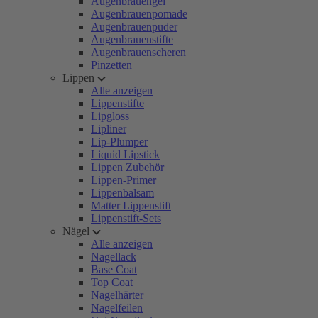
Augenbrauengel
Augenbrauenpomade
Augenbrauenpuder
Augenbrauenstifte
Augenbrauenscheren
Pinzetten
Lippen
Alle anzeigen
Lippenstifte
Lipgloss
Lipliner
Lip-Plumper
Liquid Lipstick
Lippen Zubehör
Lippen-Primer
Lippenbalsam
Matter Lippenstift
Lippenstift-Sets
Nägel
Alle anzeigen
Nagellack
Base Coat
Top Coat
Nagelhärter
Nagelfeilen