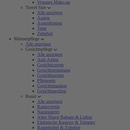
Veganes Make-up
Travel Size
Alle anzeigen
Augen
Augenbrauen
Teint
Zubehör
Männerpflege
Alle anzeigen
Gesichtspflege
Alle anzeigen
Anti-Aging
Gesichtscreme
Gesichtsreinigung
Gesichtsserum
Pflegesets
Gesichtsmasken
Gesichtspeeling
Rasur
Alle anzeigen
Rasiercreme
Nassrasierer
After Shave Balsam & Lotion
Elektrische Rasierer & Trimmer
Rasierhobel & Zubehör