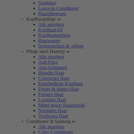
Sprühkur
Leave-in Conditioner
Haarpflegesets
Kopfhautpflege
Alle anzeigen
Kopfhaut-Öl
Kopfhautpeeling
Haarwasser
Sonnenschutz & -pflege
Pflege nach Haartyp
Alle anzeigen
Anti-Frizz
Anti-Schuppen
Blondes Haar
Coloriertes Haar
Empfindliche Kopfhaut
Feines & glattes Haar
Fettiges Haar
Lockiges Haar
Mittel gegen Haarausfall
Normales Haar
Trockenes Haar
Conditioner & Spülung
Alle anzeigen
Color-Conditioner