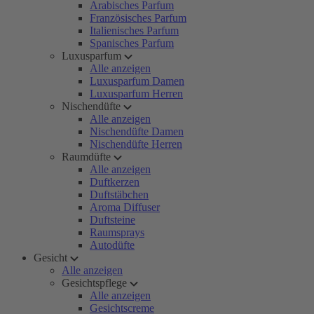
Arabisches Parfum
Französisches Parfum
Italienisches Parfum
Spanisches Parfum
Luxusparfum
Alle anzeigen
Luxusparfum Damen
Luxusparfum Herren
Nischendüfte
Alle anzeigen
Nischendüfte Damen
Nischendüfte Herren
Raumdüfte
Alle anzeigen
Duftkerzen
Duftstäbchen
Aroma Diffuser
Duftsteine
Raumsprays
Autodüfte
Gesicht
Alle anzeigen
Gesichtspflege
Alle anzeigen
Gesichtscreme