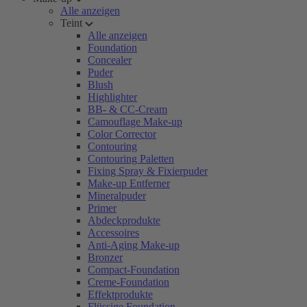
Alle anzeigen
Teint
Alle anzeigen
Foundation
Concealer
Puder
Blush
Highlighter
BB- & CC-Cream
Camouflage Make-up
Color Corrector
Contouring
Contouring Paletten
Fixing Spray & Fixierpuder
Make-up Entferner
Mineralpuder
Primer
Abdeckprodukte
Accessoires
Anti-Aging Make-up
Bronzer
Compact-Foundation
Creme-Foundation
Effektprodukte
Flüssige Foundation