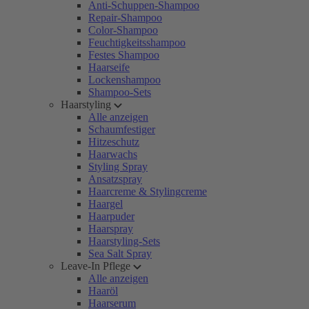
Anti-Schuppen-Shampoo
Repair-Shampoo
Color-Shampoo
Feuchtigkeitsshampoo
Festes Shampoo
Haarseife
Lockenshampoo
Shampoo-Sets
Haarstyling
Alle anzeigen
Schaumfestiger
Hitzeschutz
Haarwachs
Styling Spray
Ansatzspray
Haarcreme & Stylingcreme
Haargel
Haarpuder
Haarspray
Haarstyling-Sets
Sea Salt Spray
Leave-In Pflege
Alle anzeigen
Haaröl
Haarserum