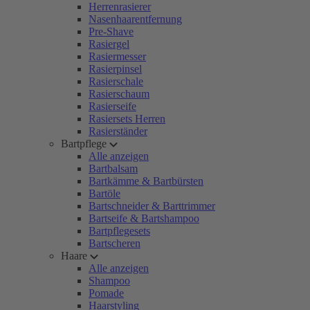
Herrenrasierer
Nasenhaarentfernung
Pre-Shave
Rasiergel
Rasiermesser
Rasierpinsel
Rasierschale
Rasierschaum
Rasierseife
Rasiersets Herren
Rasierständer
Bartpflege
Alle anzeigen
Bartbalsam
Bartkämme & Bartbürsten
Bartöle
Bartschneider & Barttrimmer
Bartseife & Bartshampoo
Bartpflegesets
Bartscheren
Haare
Alle anzeigen
Shampoo
Pomade
Haarstyling