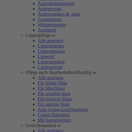
Augenbrauenserum
Augencreme
Augenmasken & -pads
Augenserum
Wimpernserum
Augengel
Lippenpflege
Alle anzeigen
Lippenbalsam
Lippenmasken
Lippenöl
Lippenpeeling
Lippenserum
Pflege nach Hautbedürfnis/Hauttyp
Alle anzeigen
Für fettige Haut
Für Mischhaut
Für sensible Haut
Für trockene Haut
Für unreine Haut
Anti-Aging-Gesichtspflege
Gegen Rötungen
Mit Sonnenschutz
Gesichtsmasken
Alle anzeigen