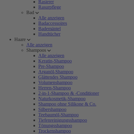
Rasierer
Rasurpflege
Bad
Alle anzeigen
Badaccessoires
Bademäntel
Handtücher
Haare
Alle anzeigen
Shampoos
Alle anzeigen
Keratin-Shampoo
Pre-Shampoo
Arganöl-Shampoo
Glättendes Shampoo
Volumenshampoo
Herren-Shampoo
2-in-1-Shampoo & -Conditioner
Naturkosmetik-Shampoo
Shampoo ohne Silikone & Co.
Silbershampoo
Teebaumöl-Shampoo
Tiefenreinigungsshampoo
Tönungsshampoo
Trockenshampoo