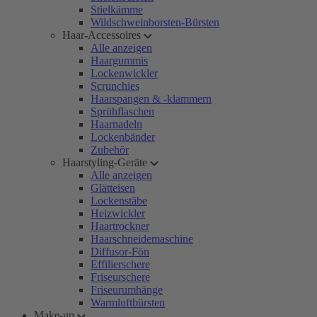
Stielkämme
Wildschweinborsten-Bürsten
Haar-Accessoires
Alle anzeigen
Haargummis
Lockenwickler
Scrunchies
Haarspangen & -klammern
Sprühflaschen
Haarnadeln
Lockenbänder
Zubehör
Haarstyling-Geräte
Alle anzeigen
Glätteisen
Lockenstäbe
Heizwickler
Haartrockner
Haarschneidemaschine
Diffusor-Fön
Effilierschere
Friseurschere
Friseurumhänge
Warmluftbürsten
Make-up