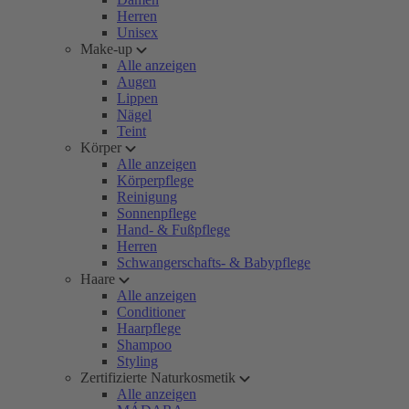
Herren
Unisex
Make-up
Alle anzeigen
Augen
Lippen
Nägel
Teint
Körper
Alle anzeigen
Körperpflege
Reinigung
Sonnenpflege
Hand- & Fußpflege
Herren
Schwangerschafts- & Babypflege
Haare
Alle anzeigen
Conditioner
Haarpflege
Shampoo
Styling
Zertifizierte Naturkosmetik
Alle anzeigen