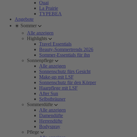
Ouai
La Prairie
TYPEBEA
Angebote
☀️ Sommer
Alle anzeigen
Highlights
Travel Essentials
Beauty-Sommertrends 2026
Sommer-Essentials für ihn
Sonnenpflege
Alle anzeigen
Sonnenschutz fürs Gesicht
Make-up mit LSF
Sonnenschutz für den Körper
Haarpflege mit LSF
After Sun
Selbstbräuner
Sommerdüfte
Alle anzeigen
Damendüfte
Herrendüfte
Bodyspray
Pflege