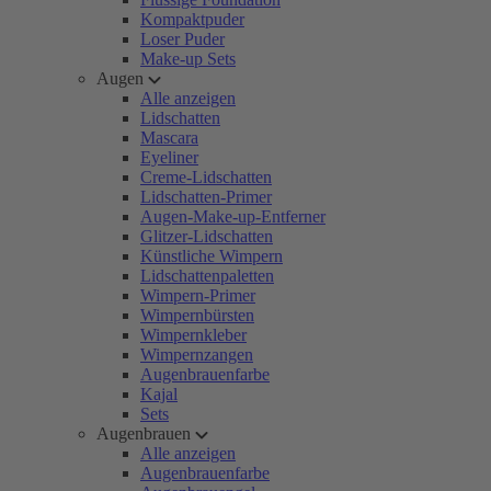
Kompaktpuder
Loser Puder
Make-up Sets
Augen
Alle anzeigen
Lidschatten
Mascara
Eyeliner
Creme-Lidschatten
Lidschatten-Primer
Augen-Make-up-Entferner
Glitzer-Lidschatten
Künstliche Wimpern
Lidschattenpaletten
Wimpern-Primer
Wimpernbürsten
Wimpernkleber
Wimpernzangen
Augenbrauenfarbe
Kajal
Sets
Augenbrauen
Alle anzeigen
Augenbrauenfarbe