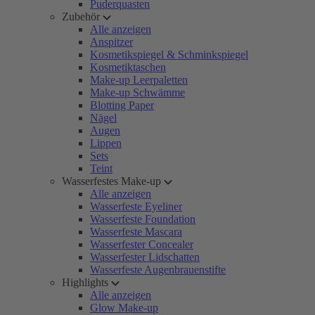
Puderquasten
Zubehör
Alle anzeigen
Anspitzer
Kosmetikspiegel & Schminkspiegel
Kosmetiktaschen
Make-up Leerpaletten
Make-up Schwämme
Blotting Paper
Nägel
Augen
Lippen
Sets
Teint
Wasserfestes Make-up
Alle anzeigen
Wasserfeste Eyeliner
Wasserfeste Foundation
Wasserfeste Mascara
Wasserfester Concealer
Wasserfester Lidschatten
Wasserfeste Augenbrauenstifte
Highlights
Alle anzeigen
Glow Make-up