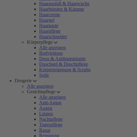
Haarausfall & Haarwuchs
Haarbürsten & Kämme
Haarcreme
Haargel
Haarpaste
Haarpflege
Haarschneider
Körperpflege
Alle anzeigen
Bodylotions
Deos & Antitranspirants
Duschgel & Duschpflege
Körperreinigung & Scrubs
Seife
Drogerie
Alle anzeigen
Gesichtspflege
Alle anzeigen
Anti-Aging
Augen
Lippen
Nachtpflege
Tagespflege
Rasur
Reinigung