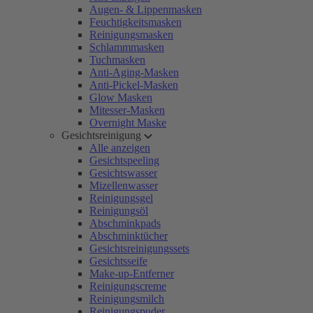
Augen- & Lippenmasken
Feuchtigkeitsmasken
Reinigungsmasken
Schlammmasken
Tuchmasken
Anti-Aging-Masken
Anti-Pickel-Masken
Glow Masken
Mitesser-Masken
Overnight Maske
Gesichtsreinigung
Alle anzeigen
Gesichtspeeling
Gesichtswasser
Mizellenwasser
Reinigungsgel
Reinigungsöl
Abschminkpads
Abschminktücher
Gesichtsreinigungssets
Gesichtsseife
Make-up-Entferner
Reinigungscreme
Reinigungsmilch
Reinigungspuder