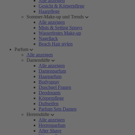
Alle anzeigen
Gesicht & Körperpflege
Haarpflege
Sommer-Make-up und Trends
Alle anzeigen
Mists & Setting Sprays
Wasserfestes Make-up
Nagellack
Beach Hair stylen
Parfum
Alle anzeigen
Damendüfte
Alle anzeigen
Damenparfum
Haarparfum
Bodyspray
Duschgel Frauen
Deodorants
Körperpflege
Duftseifen
Parfum Sets Damen
Herrendüfte
Alle anzeigen
Herrenparfum
After Shave