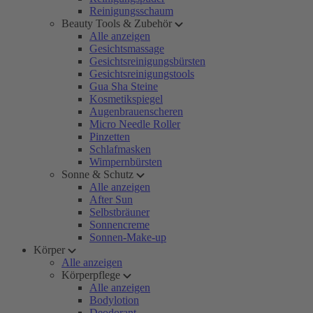
Reinigungsschaum
Beauty Tools & Zubehör
Alle anzeigen
Gesichtsmassage
Gesichtsreinigungsbürsten
Gesichtsreinigungstools
Gua Sha Steine
Kosmetikspiegel
Augenbrauenscheren
Micro Needle Roller
Pinzetten
Schlafmasken
Wimpernbürsten
Sonne & Schutz
Alle anzeigen
After Sun
Selbstbräuner
Sonnencreme
Sonnen-Make-up
Körper
Alle anzeigen
Körperpflege
Alle anzeigen
Bodylotion
Deodorant