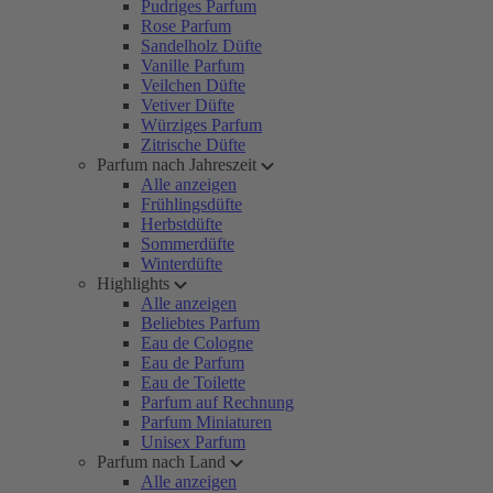
Pudriges Parfum
Rose Parfum
Sandelholz Düfte
Vanille Parfum
Veilchen Düfte
Vetiver Düfte
Würziges Parfum
Zitrische Düfte
Parfum nach Jahreszeit
Alle anzeigen
Frühlingsdüfte
Herbstdüfte
Sommerdüfte
Winterdüfte
Highlights
Alle anzeigen
Beliebtes Parfum
Eau de Cologne
Eau de Parfum
Eau de Toilette
Parfum auf Rechnung
Parfum Miniaturen
Unisex Parfum
Parfum nach Land
Alle anzeigen