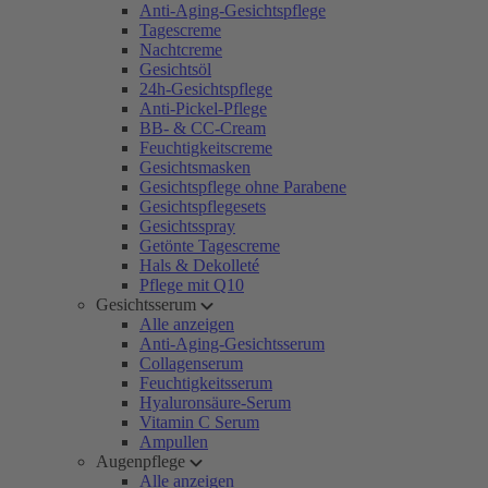
Anti-Aging-Gesichtspflege
Tagescreme
Nachtcreme
Gesichtsöl
24h-Gesichtspflege
Anti-Pickel-Pflege
BB- & CC-Cream
Feuchtigkeitscreme
Gesichtsmasken
Gesichtspflege ohne Parabene
Gesichtspflegesets
Gesichtsspray
Getönte Tagescreme
Hals & Dekolleté
Pflege mit Q10
Gesichtsserum
Alle anzeigen
Anti-Aging-Gesichtsserum
Collagenserum
Feuchtigkeitsserum
Hyaluronsäure-Serum
Vitamin C Serum
Ampullen
Augenpflege
Alle anzeigen