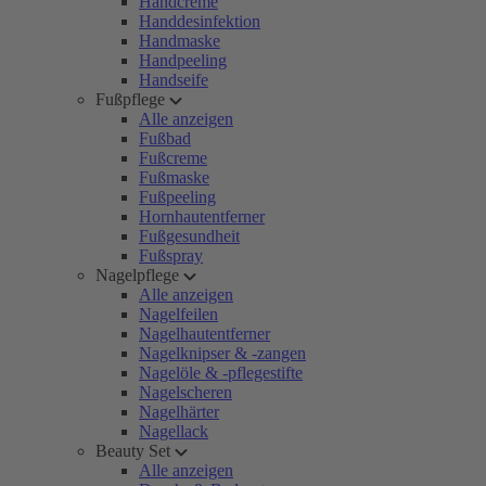
Handcreme
Handdesinfektion
Handmaske
Handpeeling
Handseife
Fußpflege
Alle anzeigen
Fußbad
Fußcreme
Fußmaske
Fußpeeling
Hornhautentferner
Fußgesundheit
Fußspray
Nagelpflege
Alle anzeigen
Nagelfeilen
Nagelhautentferner
Nagelknipser & -zangen
Nagelöle & -pflegestifte
Nagelscheren
Nagelhärter
Nagellack
Beauty Set
Alle anzeigen