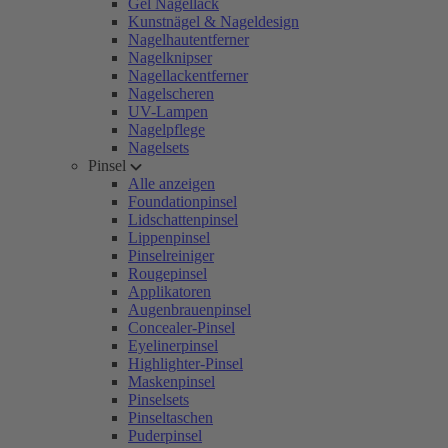
Gel Nagellack
Kunstnägel & Nageldesign
Nagelhautentferner
Nagelknipser
Nagellackentferner
Nagelscheren
UV-Lampen
Nagelpflege
Nagelsets
Pinsel
Alle anzeigen
Foundationpinsel
Lidschattenpinsel
Lippenpinsel
Pinselreiniger
Rougepinsel
Applikatoren
Augenbrauenpinsel
Concealer-Pinsel
Eyelinerpinsel
Highlighter-Pinsel
Maskenpinsel
Pinselsets
Pinseltaschen
Puderpinsel