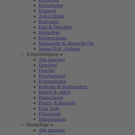
Körperbutter
Körperöl
Anti-Cellulite
Bodyspray
Hals & Dekolleté
Intimpflege
Körperschaum
Massageöle & ätherische Öle
Sauna-Öl & -Aufguss
Körperreinigung
Alle anzeigen
Duschgel
Duschöl
Duschschaum
Körperpeeling
Badesalz & Badebomben
Badeöl & -milch
Badeschaum
Dusch- & Badesets
Feste Seife
Flüssigseife
Intimreinigung
Handpflege
Alle anzeigen