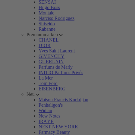
SENSAI
Hugo Boss
Montale
Narciso Rodriguez
Shiseido
Rabanne
Premiummarken
CHANEL
DIOR
Yves Saint Laurent
GIVENCHY
GUERLAIN
Parfums de Marly
INITIO Parfums Privés
La Mer
Tom Ford
EISENBERG
Neu
Maison Francis Kurkdjian
Penhaligon's
Widian
New Notes
IRÄYE
NEST NEW YORK
Farmacy Beauty