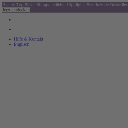
Beauty Top Picks: Shoppe beliebte Highlights & reduzierte Bestseller
Jetzt entdecken
Hilfe & Kontakt
Englisch