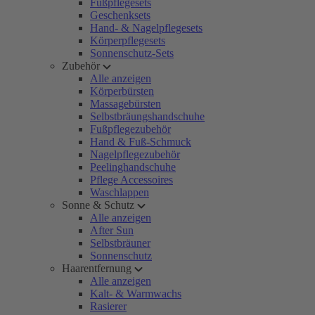
Fußpflegesets
Geschenksets
Hand- & Nagelpflegesets
Körperpflegesets
Sonnenschutz-Sets
Zubehör
Alle anzeigen
Körperbürsten
Massagebürsten
Selbstbräungshandschuhe
Fußpflegezubehör
Hand & Fuß-Schmuck
Nagelpflegezubehör
Peelinghandschuhe
Pflege Accessoires
Waschlappen
Sonne & Schutz
Alle anzeigen
After Sun
Selbstbräuner
Sonnenschutz
Haarentfernung
Alle anzeigen
Kalt- & Warmwachs
Rasierer