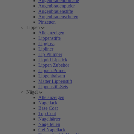
Augenbrauenpomade
Augenbrauenpuder
Augenbrauenstifte
Augenbrauenscheren
Pinzetten
Lippen
Alle anzeigen
Lippenstifte
Lipgloss
Lipliner
Lip-Plumper
Liquid Lipstick
Lippen Zubehör
Lippen-Primer
Lippenbalsam
Matter Lippenstift
Lippenstift-Sets
Nägel
Alle anzeigen
Nagellack
Base Coat
Top Coat
Nagelhärter
Nagelfeilen
Gel Nagellack