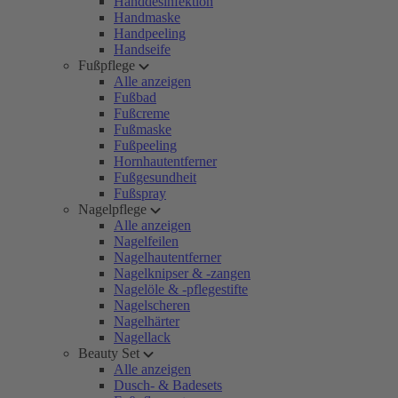
Handdesinfektion
Handmaske
Handpeeling
Handseife
Fußpflege
Alle anzeigen
Fußbad
Fußcreme
Fußmaske
Fußpeeling
Hornhautentferner
Fußgesundheit
Fußspray
Nagelpflege
Alle anzeigen
Nagelfeilen
Nagelhautentferner
Nagelknipser & -zangen
Nagelöle & -pflegestifte
Nagelscheren
Nagelhärter
Nagellack
Beauty Set
Alle anzeigen
Dusch- & Badesets