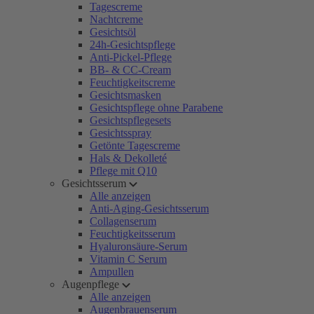
Tagescreme
Nachtcreme
Gesichtsöl
24h-Gesichtspflege
Anti-Pickel-Pflege
BB- & CC-Cream
Feuchtigkeitscreme
Gesichtsmasken
Gesichtspflege ohne Parabene
Gesichtspflegesets
Gesichtsspray
Getönte Tagescreme
Hals & Dekolleté
Pflege mit Q10
Gesichtsserum
Alle anzeigen
Anti-Aging-Gesichtsserum
Collagenserum
Feuchtigkeitsserum
Hyaluronsäure-Serum
Vitamin C Serum
Ampullen
Augenpflege
Alle anzeigen
Augenbrauenserum