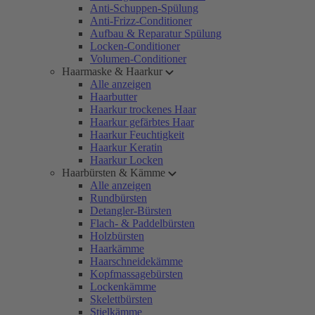
Anti-Schuppen-Spülung
Anti-Frizz-Conditioner
Aufbau & Reparatur Spülung
Locken-Conditioner
Volumen-Conditioner
Haarmaske & Haarkur
Alle anzeigen
Haarbutter
Haarkur trockenes Haar
Haarkur gefärbtes Haar
Haarkur Feuchtigkeit
Haarkur Keratin
Haarkur Locken
Haarbürsten & Kämme
Alle anzeigen
Rundbürsten
Detangler-Bürsten
Flach- & Paddelbürsten
Holzbürsten
Haarkämme
Haarschneidekämme
Kopfmassagebürsten
Lockenkämme
Skelettbürsten
Stielkämme