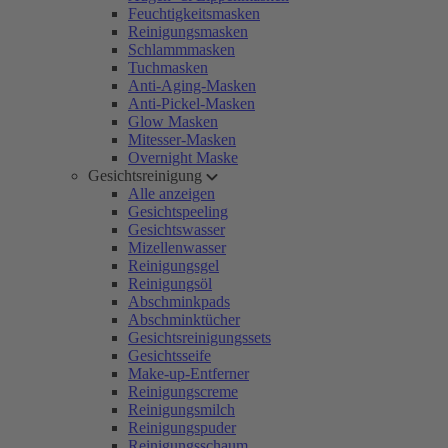
Feuchtigkeitsmasken
Reinigungsmasken
Schlammmasken
Tuchmasken
Anti-Aging-Masken
Anti-Pickel-Masken
Glow Masken
Mitesser-Masken
Overnight Maske
Gesichtsreinigung
Alle anzeigen
Gesichtspeeling
Gesichtswasser
Mizellenwasser
Reinigungsgel
Reinigungsöl
Abschminkpads
Abschminktücher
Gesichtsreinigungssets
Gesichtsseife
Make-up-Entferner
Reinigungscreme
Reinigungsmilch
Reinigungspuder
Reinigungsschaum