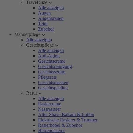
Travel Size
Alle anzeigen
Augen
Augenbrauen
Teint
Zubehör
Männerpflege
Alle anzeigen
Gesichtspflege
Alle anzeigen
Anti-Aging
Gesichtscreme
Gesichtsreinigung
Gesichtsserum
Pflegesets
Gesichtsmasken
Gesichtspeeling
Rasur
Alle anzeigen
Rasiercreme
Nassrasierer
After Shave Balsam & Lotion
Elektrische Rasierer & Trimmer
Rasierhobel & Zubehör
Herrenrasierer