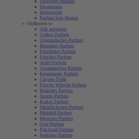
Duschgel Männer
Deodorants
Herrenseife
Parfum Sets Herren
Duftnoten
Alle anzeigen
Amber Parfum
Orientalisches Parfum
Blumiges Parfum
Fruchtiges Parfum
Frisches Parfum
Apfel Parfum
Aromatisches Parfum
Bergamotte Parfum
Chypre Düfte
Frische Wäsche Parfum
Holziges Parfum
Jasmin Parfum
Kokos Parfum
Maiglöckchen Parfum
Molekül Parfum
Moschus Parfum
Oud Parfum
Patchouli Parfum
Pudriges Parfum