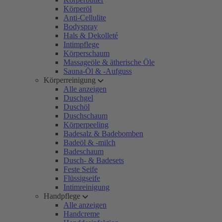
Körperöl
Anti-Cellulite
Bodyspray
Hals & Dekolleté
Intimpflege
Körperschaum
Massageöle & ätherische Öle
Sauna-Öl & -Aufguss
Körperreinigung
Alle anzeigen
Duschgel
Duschöl
Duschschaum
Körperpeeling
Badesalz & Badebomben
Badeöl & -milch
Badeschaum
Dusch- & Badesets
Feste Seife
Flüssigseife
Intimreinigung
Handpflege
Alle anzeigen
Handcreme