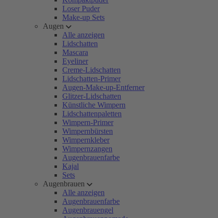
Loser Puder
Make-up Sets
Augen
Alle anzeigen
Lidschatten
Mascara
Eyeliner
Creme-Lidschatten
Lidschatten-Primer
Augen-Make-up-Entferner
Glitzer-Lidschatten
Künstliche Wimpern
Lidschattenpaletten
Wimpern-Primer
Wimpernbürsten
Wimpernkleber
Wimpernzangen
Augenbrauenfarbe
Kajal
Sets
Augenbrauen
Alle anzeigen
Augenbrauenfarbe
Augenbrauengel