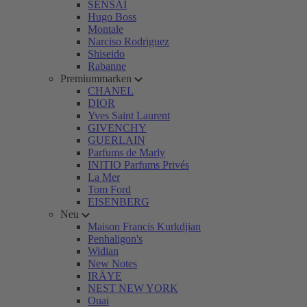
SENSAI
Hugo Boss
Montale
Narciso Rodriguez
Shiseido
Rabanne
Premiummarken
CHANEL
DIOR
Yves Saint Laurent
GIVENCHY
GUERLAIN
Parfums de Marly
INITIO Parfums Privés
La Mer
Tom Ford
EISENBERG
Neu
Maison Francis Kurkdjian
Penhaligon's
Widian
New Notes
IRÄYE
NEST NEW YORK
Ouai