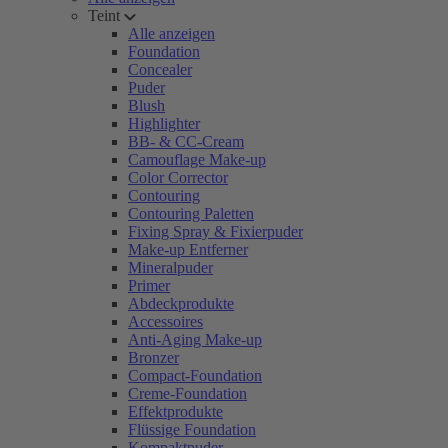
Teint
Alle anzeigen
Foundation
Concealer
Puder
Blush
Highlighter
BB- & CC-Cream
Camouflage Make-up
Color Corrector
Contouring
Contouring Paletten
Fixing Spray & Fixierpuder
Make-up Entferner
Mineralpuder
Primer
Abdeckprodukte
Accessoires
Anti-Aging Make-up
Bronzer
Compact-Foundation
Creme-Foundation
Effektprodukte
Flüssige Foundation
Kompaktpuder