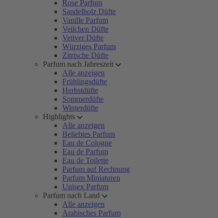
Rose Parfum
Sandelholz Düfte
Vanille Parfum
Veilchen Düfte
Vetiver Düfte
Würziges Parfum
Zitrische Düfte
Parfum nach Jahreszeit
Alle anzeigen
Frühlingsdüfte
Herbstdüfte
Sommerdüfte
Winterdüfte
Highlights
Alle anzeigen
Beliebtes Parfum
Eau de Cologne
Eau de Parfum
Eau de Toilette
Parfum auf Rechnung
Parfum Miniaturen
Unisex Parfum
Parfum nach Land
Alle anzeigen
Arabisches Parfum