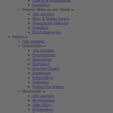
Gesicht & Körperpflege
Haarpflege
Sommer-Make-up und Trends
Alle anzeigen
Mists & Setting Sprays
Wasserfestes Make-up
Nagellack
Beach Hair stylen
Parfum
Alle anzeigen
Damendüfte
Alle anzeigen
Damenparfum
Haarparfum
Bodyspray
Duschgel Frauen
Deodorants
Körperpflege
Duftseifen
Parfum Sets Damen
Herrendüfte
Alle anzeigen
Herrenparfum
After Shave
Körperpflege