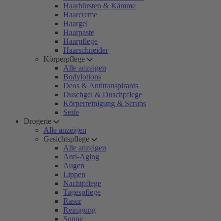
Haarbürsten & Kämme
Haarcreme
Haargel
Haarpaste
Haarpflege
Haarschneider
Körperpflege
Alle anzeigen
Bodylotions
Deos & Antitranspirants
Duschgel & Duschpflege
Körperreinigung & Scrubs
Seife
Drogerie
Alle anzeigen
Gesichtspflege
Alle anzeigen
Anti-Aging
Augen
Lippen
Nachtpflege
Tagespflege
Rasur
Reinigung
Sonne