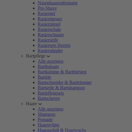
Nasenhaarentfernung
Pre-Shave
Rasiergel
Rasiermesser
Rasierpinsel
Rasierschale
Rasierschaum
Rasierseife
Rasiersets Herren
Rasierständer
Bartpflege
Alle anzeigen
Bartbalsam
Bartkämme & Bartbürsten
Bartöle
Bartschneider & Barttrimmer
Bartseife & Bartshampoo
Bartpflegesets
Bartscheren
Haare
Alle anzeigen
Shampoo
Pomade
Haarstyling
Haarausfall & Haarwuchs