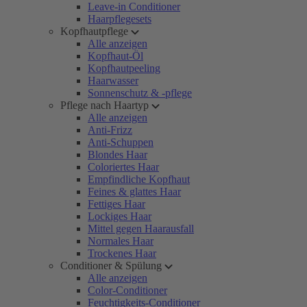
Leave-in Conditioner
Haarpflegesets
Kopfhautpflege
Alle anzeigen
Kopfhaut-Öl
Kopfhautpeeling
Haarwasser
Sonnenschutz & -pflege
Pflege nach Haartyp
Alle anzeigen
Anti-Frizz
Anti-Schuppen
Blondes Haar
Coloriertes Haar
Empfindliche Kopfhaut
Feines & glattes Haar
Fettiges Haar
Lockiges Haar
Mittel gegen Haarausfall
Normales Haar
Trockenes Haar
Conditioner & Spülung
Alle anzeigen
Color-Conditioner
Feuchtigkeits-Conditioner