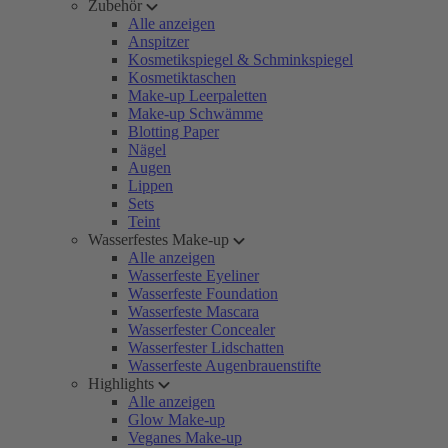
Zubehör
Alle anzeigen
Anspitzer
Kosmetikspiegel & Schminkspiegel
Kosmetiktaschen
Make-up Leerpaletten
Make-up Schwämme
Blotting Paper
Nägel
Augen
Lippen
Sets
Teint
Wasserfestes Make-up
Alle anzeigen
Wasserfeste Eyeliner
Wasserfeste Foundation
Wasserfeste Mascara
Wasserfester Concealer
Wasserfester Lidschatten
Wasserfeste Augenbrauenstifte
Highlights
Alle anzeigen
Glow Make-up
Veganes Make-up