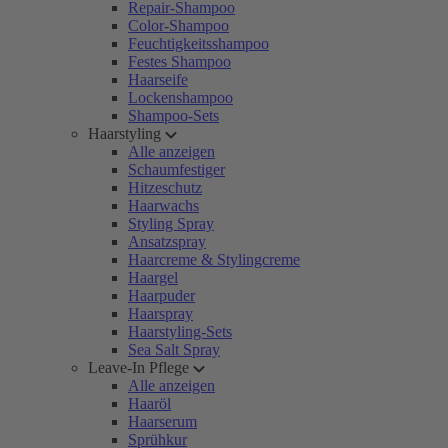
Repair-Shampoo
Color-Shampoo
Feuchtigkeitsshampoo
Festes Shampoo
Haarseife
Lockenshampoo
Shampoo-Sets
Haarstyling
Alle anzeigen
Schaumfestiger
Hitzeschutz
Haarwachs
Styling Spray
Ansatzspray
Haarcreme & Stylingcreme
Haargel
Haarpuder
Haarspray
Haarstyling-Sets
Sea Salt Spray
Leave-In Pflege
Alle anzeigen
Haaröl
Haarserum
Sprühkur