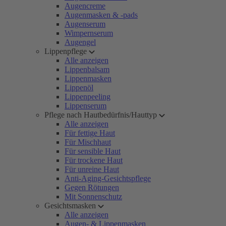
Augencreme
Augenmasken & -pads
Augenserum
Wimpernserum
Augengel
Lippenpflege
Alle anzeigen
Lippenbalsam
Lippenmasken
Lippenöl
Lippenpeeling
Lippenserum
Pflege nach Hautbedürfnis/Hauttyp
Alle anzeigen
Für fettige Haut
Für Mischhaut
Für sensible Haut
Für trockene Haut
Für unreine Haut
Anti-Aging-Gesichtspflege
Gegen Rötungen
Mit Sonnenschutz
Gesichtsmasken
Alle anzeigen
Augen- & Lippenmasken