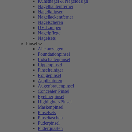
Kunstnägel & Nageldesign
Nagelhautentferner
Nagelknipser
Nagellackentferner
Nagelscheren
UV-Lampen
Nagelpflege
Nagelsets
Pinsel
Alle anzeigen
Foundationpinsel
Lidschattenpinsel
Lippenpinsel
Pinselreiniger
Rougepinsel
Applikatoren
Augenbrauenpinsel
Concealer-Pinsel
Eyelinerpinsel
Highlighter-Pinsel
Maskenpinsel
Pinselsets
Pinseltaschen
Puderpinsel
Puderquasten