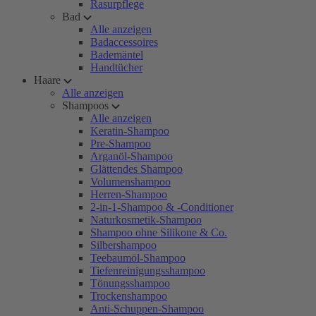
Rasurpflege
Bad
Alle anzeigen
Badaccessoires
Bademäntel
Handtücher
Haare
Alle anzeigen
Shampoos
Alle anzeigen
Keratin-Shampoo
Pre-Shampoo
Arganöl-Shampoo
Glättendes Shampoo
Volumenshampoo
Herren-Shampoo
2-in-1-Shampoo & -Conditioner
Naturkosmetik-Shampoo
Shampoo ohne Silikone & Co.
Silbershampoo
Teebaumöl-Shampoo
Tiefenreinigungsshampoo
Tönungsshampoo
Trockenshampoo
Anti-Schuppen-Shampoo