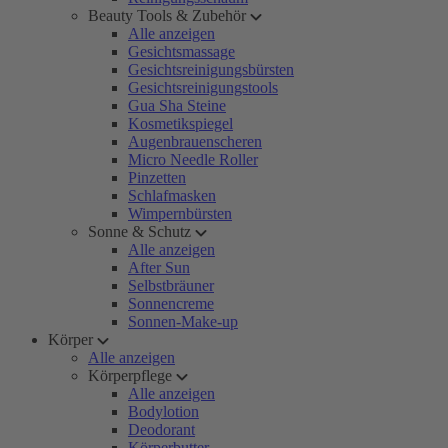
Beauty Tools & Zubehör
Alle anzeigen
Gesichtsmassage
Gesichtsreinigungsbürsten
Gesichtsreinigungstools
Gua Sha Steine
Kosmetikspiegel
Augenbrauenscheren
Micro Needle Roller
Pinzetten
Schlafmasken
Wimpernbürsten
Sonne & Schutz
Alle anzeigen
After Sun
Selbstbräuner
Sonnencreme
Sonnen-Make-up
Körper
Alle anzeigen
Körperpflege
Alle anzeigen
Bodylotion
Deodorant
Körperbutter