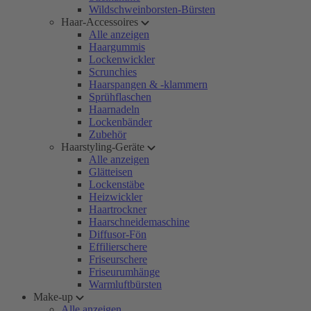
Wildschweinborsten-Bürsten
Haar-Accessoires
Alle anzeigen
Haargummis
Lockenwickler
Scrunchies
Haarspangen & -klammern
Sprühflaschen
Haarnadeln
Lockenbänder
Zubehör
Haarstyling-Geräte
Alle anzeigen
Glätteisen
Lockenstäbe
Heizwickler
Haartrockner
Haarschneidemaschine
Diffusor-Fön
Effilierschere
Friseurschere
Friseurumhänge
Warmluftbürsten
Make-up
Alle anzeigen